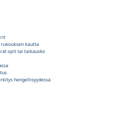
rit
 rukouksen kautta
rät opit tai taikausko
assa
utus
rkitys hengellisyydessä
a