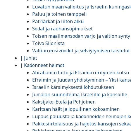
Luvatun maan valloitus ja Israelin kuningas
Paluu ja toinen temppeli
Patriarkat ja liiton alku
Sodat ja rauhansopimukset
Toisen maailmansodan varjo ja valtion synty
Toivo Siionista
Valtion ensivuodet ja selviytymisen taistelut
| Juhlat
| Kadonneet heimot
Abrahamin liitto ja Efraimin erityinen kutsu
Efraimin ja Juudan yhdistyminen – Yksi kans
Israelin kärsimyksestä lohdutukseen
Jumalan suunnitelma Israelille ja kansoille
Kaksijako: Etelä ja Pohjoinen
Karitsan häät ja lopullinen kokoaminen
Lupaus paluusta ja kadonneiden heimojen k
Pakkosiirtolaisuus ja hajotus kansojen seka