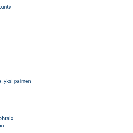
kunta
a, yksi paimen
ohtalo
an