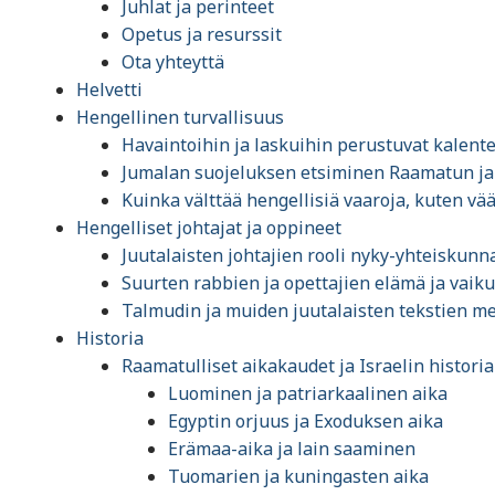
Juhlat ja perinteet
Opetus ja resurssit
Ota yhteyttä
Helvetti
Hengellinen turvallisuus
Havaintoihin ja laskuihin perustuvat kalente
Jumalan suojeluksen etsiminen Raamatun ja
Kuinka välttää hengellisiä vaaroja, kuten vää
Hengelliset johtajat ja oppineet
Juutalaisten johtajien rooli nyky-yhteiskunn
Suurten rabbien ja opettajien elämä ja vaik
Talmudin ja muiden juutalaisten tekstien me
Historia
Raamatulliset aikakaudet ja Israelin histori
Luominen ja patriarkaalinen aika
Egyptin orjuus ja Exoduksen aika
Erämaa-aika ja lain saaminen
Tuomarien ja kuningasten aika