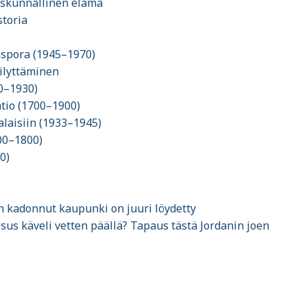
iskunnallinen elämä
storia
iaspora (1945–1970)
äilyttäminen
00–1930)
atio (1700–1900)
alaisiin (1933–1945)
500–1800)
0)
en kadonnut kaupunki on juuri löydetty
sus käveli vetten päällä? Tapaus tästä Jordanin joen