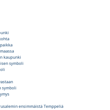
punki
kohta
 paikka
a maassa
in kaupunki
misen symboli
oli
 vastaan
n symboli
tymys
erusalemin ensimmäistä Temppeliä