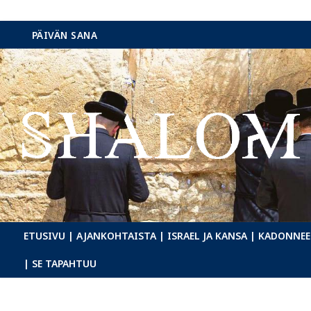
Hyppää
PÄIVÄN SANA
sisältöön
ETUSIVU
| AJANKOHTAISTA
| ISRAEL JA KANSA
| KADONNEE
| SE TAPAHTUU