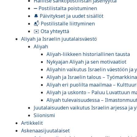
Hallitse sähköpostilistan jäsenyyttä
➖ Postilistalta poistuminen
🔔 Päivitykset ja uudet sisällöt
📬 Postilistalle liittyminen
✉️ Ota yhteyttä
Aliyah ja Israelin juutalaisväestö
Aliyah
Aliyah-liikkeen historiallinen tausta
Nykyajan Aliyah ja sen motivaatiot
Aliyahin vaikutus Israelin väestöön ja
Aliyah ja Israelin talous – Työmarkkinat
Aliyah eri puolilta maailmaa – Kulttuur
Aliyah ja uskonto – Paluu Luvattuun 
Aliyah tulevaisuudessa – Ilmastonmuuto
Juutalaisuuden vaikutus Israelin arjessa ja
Siionismi
Artikkelit
Askenaasijuutalaiset