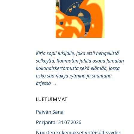
Kirja sopii lukijalle, joka etsii hengellistä
selkeyttä, Raamatun juhlia osana Jumalan
kokonaiskertomusta sekä elämää, jossa
usko saa näkyä rytminä ja suuntana
arjessa
→
LUETUIMMAT
Päivän Sana
Perjantai 31.07.2026
Nuorten kokemukset yhteisöllisyyden