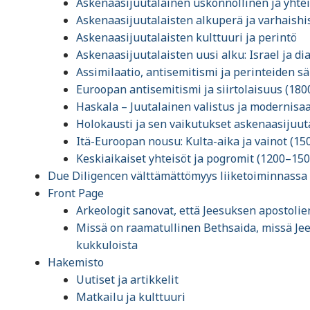
Askenaasijuutalainen uskonnollinen ja yhte
Askenaasijuutalaisten alkuperä ja varhaishi
Askenaasijuutalaisten kulttuuri ja perintö
Askenaasijuutalaisten uusi alku: Israel ja d
Assimilaatio, antisemitismi ja perinteiden s
Euroopan antisemitismi ja siirtolaisuus (18
Haskala – Juutalainen valistus ja modernisa
Holokausti ja sen vaikutukset askenaasijuut
Itä-Euroopan nousu: Kulta-aika ja vainot (1
Keskiaikaiset yhteisöt ja pogromit (1200–150
Due Diligencen välttämättömyys liiketoiminnassa
Front Page
Arkeologit sanovat, että Jeesuksen apostoli
Missä on raamatullinen Bethsaida, missä Jee
kukkuloista
Hakemisto
Uutiset ja artikkelit
Matkailu ja kulttuuri