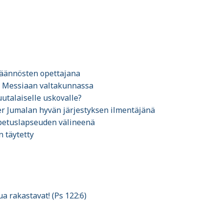
äännösten opettajana
e Messiaan valtakunnassa
uutalaiselle uskovalle?
er Jumalan hyvän järjestyksen ilmentäjänä
opetuslapseuden välineenä
 täytetty
a rakastavat! (Ps 122:6)