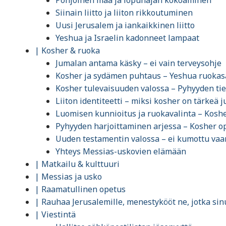
Pohjoinen maa ja lopunajan kokoaminen
Siinain liitto ja liiton rikkoutuminen
Uusi Jerusalem ja iankaikkinen liitto
Yeshua ja Israelin kadonneet lampaat
| Kosher & ruoka
Jumalan antama käsky – ei vain terveysohje
Kosher ja sydämen puhtaus – Yeshua ruokas
Kosher tulevaisuuden valossa – Pyhyyden ti
Liiton identiteetti – miksi kosher on tärkeä j
Luomisen kunnioitus ja ruokavalinta – Kosh
Pyhyyden harjoittaminen arjessa – Kosher 
Uuden testamentin valossa – ei kumottu vaan
Yhteys Messias-uskovien elämään
| Matkailu & kulttuuri
| Messias ja usko
| Raamatullinen opetus
| Rauhaa Jerusalemille, menestykööt ne, jotka sinu
| Viestintä