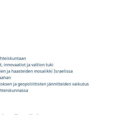
 yhteiskuntaan
, innovaatiot ja valtion tuki
ien ja haasteiden mosaiikki Israelissa
maahan
ksen ja geopoliittisten jännitteiden vaikutus
 yhteiskunnassa