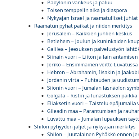
Babylonin vankeus ja paluu
Toisen temppelin aika ja diaspora
Nykyajan Israel ja raamatulliset juhlat
Raamatun pyhät paikat ja niiden merkitys
Jerusalem – Kaikkien juhlien keskus
Betlehem – Joulun ja kuninkaiden kau
Galilea – Jeesuksen palvelustyön lähtö
Siinain vuori – Liiton ja lain antamisen
Jeriko – Ensimmäinen voitto Luvatuss
Hebron – Abrahamin, Iisakin ja Jaakob
Jordanin virta – Puhtauden ja uudistu
Siionin vuori – Jumalan läsnäolon symb
Golgata – Ristin ja lunastuksen paikka
Eliaksetin vuori – Taistelu epäjumalia
Gileadin maa – Parantumisen ja rauha
Luvattu maa – Jumalan lupauksen täyt
Shilon pyhyyden jäljet ja nykyajan merkitys
Shilon – Juutalainen Pyhäkkö ennen J