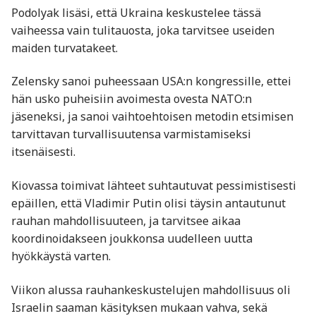
Podolyak lisäsi, että Ukraina keskustelee tässä
vaiheessa vain tulitauosta, joka tarvitsee useiden
maiden turvatakeet.
Zelensky sanoi puheessaan USA:n kongressille, ettei
hän usko puheisiin avoimesta ovesta NATO:n
jäseneksi, ja sanoi vaihtoehtoisen metodin etsimisen
tarvittavan turvallisuutensa varmistamiseksi
itsenäisesti.
Kiovassa toimivat lähteet suhtautuvat pessimistisesti
epäillen, että Vladimir Putin olisi täysin antautunut
rauhan mahdollisuuteen, ja tarvitsee aikaa
koordinoidakseen joukkonsa uudelleen uutta
hyökkäystä varten.
Viikon alussa rauhankeskustelujen mahdollisuus oli
Israelin saaman käsityksen mukaan vahva, sekä