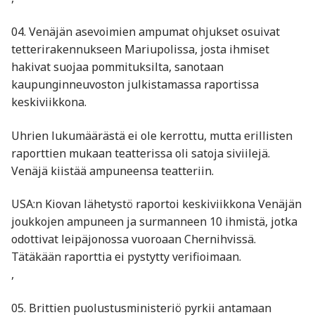
04. Venäjän asevoimien ampumat ohjukset osuivat
tetterirakennukseen Mariupolissa, josta ihmiset
hakivat suojaa pommituksilta, sanotaan
kaupunginneuvoston julkistamassa raportissa
keskiviikkona.
Uhrien lukumäärästä ei ole kerrottu, mutta erillisten
raporttien mukaan teatterissa oli satoja siviilejä.
Venäjä kiistää ampuneensa teatteriin.
USA:n Kiovan lähetystö raportoi keskiviikkona Venäjän
joukkojen ampuneen ja surmanneen 10 ihmistä, jotka
odottivat leipäjonossa vuoroaan Chernihvissä.
Tätäkään raporttia ei pystytty verifioimaan.
,
05. Brittien puolustusministeriö pyrkii antamaan