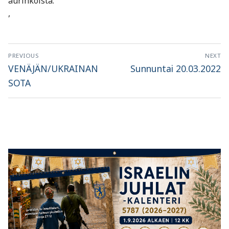
aurinkoista.
,
Artikkelien
PREVIOUS
NEXT
selaus
Previous
Next
VENÄJÄN/UKRAINAN
Sunnuntai 20.03.2022
post:
post:
SOTA