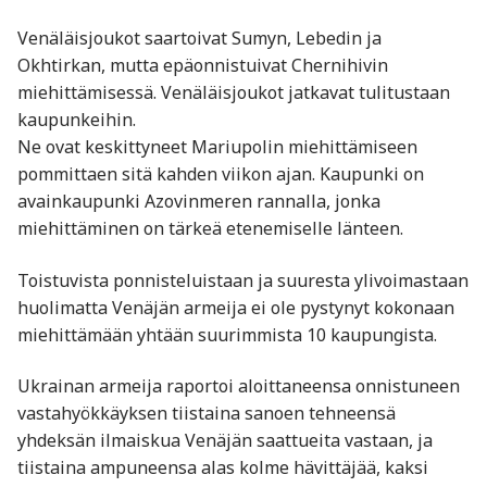
Venäläisjoukot saartoivat Sumyn, Lebedin ja
Okhtirkan, mutta epäonnistuivat Chernihivin
miehittämisessä. Venäläisjoukot jatkavat tulitustaan
kaupunkeihin.
Ne ovat keskittyneet Mariupolin miehittämiseen
pommittaen sitä kahden viikon ajan. Kaupunki on
avainkaupunki Azovinmeren rannalla, jonka
miehittäminen on tärkeä etenemiselle länteen.
Toistuvista ponnisteluistaan ja suuresta ylivoimastaan
huolimatta Venäjän armeija ei ole pystynyt kokonaan
miehittämään yhtään suurimmista 10 kaupungista.
Ukrainan armeija raportoi aloittaneensa onnistuneen
vastahyökkäyksen tiistaina sanoen tehneensä
yhdeksän ilmaiskua Venäjän saattueita vastaan, ja
tiistaina ampuneensa alas kolme hävittäjää, kaksi