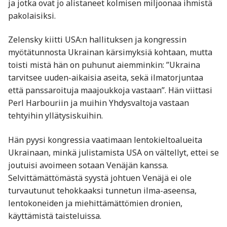
ja jotka ovat jo alistaneet kolmisen miljoonaa ihmistä
pakolaisiksi.
Zelensky kiitti USA:n hallituksen ja kongressin
myötätunnosta Ukrainan kärsimyksiä kohtaan, mutta
toisti mistä hän on puhunut aiemminkin: ”Ukraina
tarvitsee uuden-aikaisia aseita, sekä ilmatorjuntaa
että panssaroituja maajoukkoja vastaan”. Hän viittasi
Perl Harbouriin ja muihin Yhdysvaltoja vastaan
tehtyihin yllätysiskuihin.
Hän pyysi kongressia vaatimaan lentokieltoalueita
Ukrainaan, minkä julistamista USA on vältellyt, ettei se
joutuisi avoimeen sotaan Venäjän kanssa.
Selvittämättömästä syystä johtuen Venäjä ei ole
turvautunut tehokkaaksi tunnetun ilma-aseensa,
lentokoneiden ja miehittämättömien dronien,
käyttämistä taisteluissa.