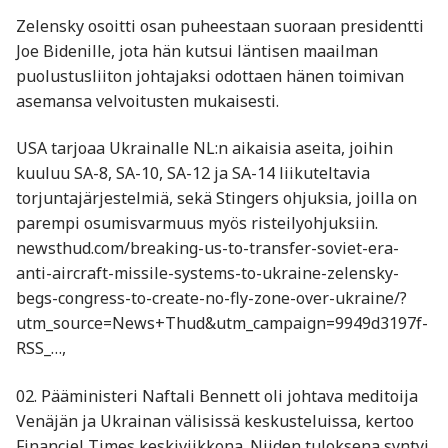
Zelensky osoitti osan puheestaan suoraan presidentti
Joe Bidenille, jota hän kutsui läntisen maailman
puolustusliiton johtajaksi odottaen hänen toimivan
asemansa velvoitusten mukaisesti.
USA tarjoaa Ukrainalle NL:n aikaisia aseita, joihin
kuuluu SA-8, SA-10, SA-12 ja SA-14 liikuteltavia
torjuntajärjestelmiä, sekä Stingers ohjuksia, joilla on
parempi osumisvarmuus myös risteilyohjuksiin.
newsthud.com/breaking-us-to-transfer-soviet-era-
anti-aircraft-missile-systems-to-ukraine-zelensky-
begs-congress-to-create-no-fly-zone-over-ukraine/?
utm_source=News+Thud&utm_campaign=9949d3197f-
RSS_…,
02. Pääministeri Naftali Bennett oli johtava meditoija
Venäjän ja Ukrainan välisissä keskusteluissa, kertoo
Financiel Times keskiviikkona. Niiden tuloksena syntyi