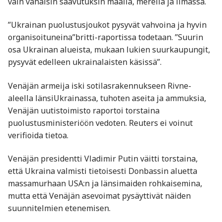
vain vähäisin saavutuksin maalla, merellä ja ilmassa.
”Ukrainan puolustusjoukot pysyvät vahvoina ja hyvin
organisoituneina”britti-raportissa todetaan. ”Suurin
osa Ukrainan alueista, mukaan lukien suurkaupungit,
pysyvät edelleen ukrainalaisten käsissä”.
Venäjän armeija iski sotilasrakennukseen Rivne-
aleella länsiUkrainassa, tuhoten aseita ja ammuksia,
Venäjän uutistoimisto raportoi torstaina
puolustusministeriöön vedoten. Reuters ei voinut
verifioida tietoa.
Venäjän presidentti Vladimir Putin väitti torstaina,
että Ukraina valmisti tietoisesti Donbassin aluetta
massamurhaan USA:n ja länsimaiden rohkaisemina,
mutta että Venäjän asevoimat pysäyttivät näiden
suunnitelmien etenemisen.
,