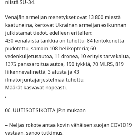
niistä SU-34.
Venäjän armeijan menetykset ovat 13 800 miestä
kaatuneina, kertovat Ukrainan armeijan esikunnan
julkistamat tiedot, edelleen eritellen:
430 venäläistä tankkia on tuhottu, 84 lentokonetta
pudotettu, samoin 108 helikopteria; 60
vedenkuljetusautoa, 11 dronea, 10 erityis tarvekalua,
1375 panssaroitua autoa, 190 tykkiä, 70 MLRS, 819
liikennevälinettä, 3 alusta ja 43
ilmatorjuntajärjestelmää tuhottu.
Määrät kasvavat nopeasti.
,
06. UUTISOTSIKOITA JP:n mukaan
– Neljäs rokote antaa kovin vähäisen suojan COVID19
vastaan, sanoo tutkimus.