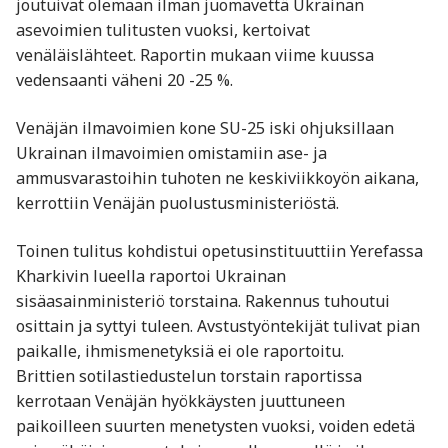
joutuivat olemaan ilman juomavettä Ukrainan
asevoimien tulitusten vuoksi, kertoivat
venäläislähteet. Raportin mukaan viime kuussa
vedensaanti väheni 20 -25 %.
Venäjän ilmavoimien kone SU-25 iski ohjuksillaan
Ukrainan ilmavoimien omistamiin ase- ja
ammusvarastoihin tuhoten ne keskiviikkoyön aikana,
kerrottiin Venäjän puolustusministeriöstä.
Toinen tulitus kohdistui opetusinstituuttiin Yerefassa
Kharkivin lueella raportoi Ukrainan
sisäasainministeriö torstaina. Rakennus tuhoutui
osittain ja syttyi tuleen. Avstustyöntekijät tulivat pian
paikalle, ihmismenetyksiä ei ole raportoitu.
Brittien sotilastiedustelun torstain raportissa
kerrotaan Venäjän hyökkäysten juuttuneen
paikoilleen suurten menetysten vuoksi, voiden edetä