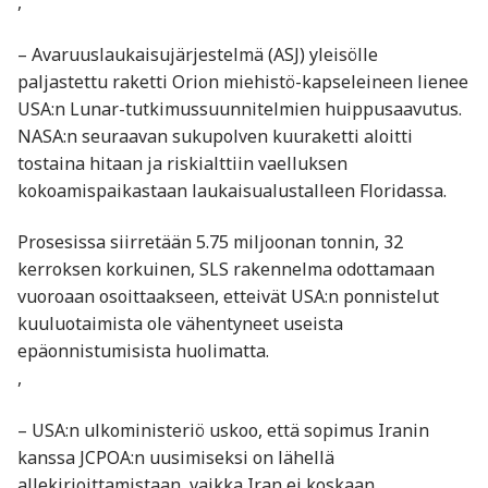
,
– Avaruuslaukaisujärjestelmä (ASJ) yleisölle
paljastettu raketti Orion miehistö-kapseleineen lienee
USA:n Lunar-tutkimussuunnitelmien huippusaavutus.
NASA:n seuraavan sukupolven kuuraketti aloitti
tostaina hitaan ja riskialttiin vaelluksen
kokoamispaikastaan laukaisualustalleen Floridassa.
Prosesissa siirretään 5.75 miljoonan tonnin, 32
kerroksen korkuinen, SLS rakennelma odottamaan
vuoroaan osoittaakseen, etteivät USA:n ponnistelut
kuuluotaimista ole vähentyneet useista
epäonnistumisista huolimatta.
,
– USA:n ulkoministeriö uskoo, että sopimus Iranin
kanssa JCPOA:n uusimiseksi on lähellä
allekirjoittamistaan, vaikka Iran ei koskaan