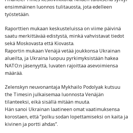
ensimmäinen luonnos tulitauosta, jota edelleen
työstetään.
Raporttien mukaan keskusteluissa on viime päivinä
saatu merkittävää edistystä, minkä vahvistavat tiedot
sekä Moskovasta että Kiovasta.
Raportin mukaan Venäjä vetää joukkonsa Ukrainan
alueilta, ja Ukraina luopuu pyrkimyksistään hakea
NATO:n jäsenyyttä, luvaten rajoittaa asevoimiensa
määrää.
Zelenskyn neuvonantaja Mykhailo Podolyak kutsuu
the Timesin julkaisemaa luonnosta Venäjän
tilanteeksi, eikä sisällä mitään muuta.
Hän sanoi Ukrainan laatineen omat vaatimuksensa
korostaen, että ”polku sodan lopettamiseksi on kaita ja
kivinen ja portti ahdas”.