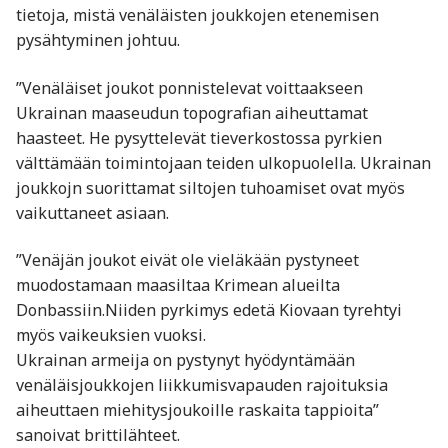
tietoja, mistä venäläisten joukkojen etenemisen
pysähtyminen johtuu.
”Venäläiset joukot ponnistelevat voittaakseen
Ukrainan maaseudun topografian aiheuttamat
haasteet. He pysyttelevät tieverkostossa pyrkien
välttämään toimintojaan teiden ulkopuolella. Ukrainan
joukkojn suorittamat siltojen tuhoamiset ovat myös
vaikuttaneet asiaan.
”Venäjän joukot eivät ole vieläkään pystyneet
muodostamaan maasiltaa Krimean alueilta
Donbassiin.Niiden pyrkimys edetä Kiovaan tyrehtyi
myös vaikeuksien vuoksi.
Ukrainan armeija on pystynyt hyödyntämään
venäläisjoukkojen liikkumisvapauden rajoituksia
aiheuttaen miehitysjoukoille raskaita tappioita”
sanoivat brittilähteet.