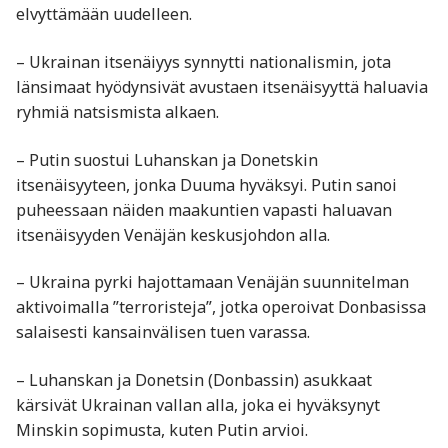
elvyttämään uudelleen.
– Ukrainan itsenäiyys synnytti nationalismin, jota
länsimaat hyödynsivät avustaen itsenäisyyttä haluavia
ryhmiä natsismista alkaen.
– Putin suostui Luhanskan ja Donetskin
itsenäisyyteen, jonka Duuma hyväksyi. Putin sanoi
puheessaan näiden maakuntien vapasti haluavan
itsenäisyyden Venäjän keskusjohdon alla.
– Ukraina pyrki hajottamaan Venäjän suunnitelman
aktivoimalla ”terroristeja”, jotka operoivat Donbasissa
salaisesti kansainvälisen tuen varassa.
– Luhanskan ja Donetsin (Donbassin) asukkaat
kärsivät Ukrainan vallan alla, joka ei hyväksynyt
Minskin sopimusta, kuten Putin arvioi.