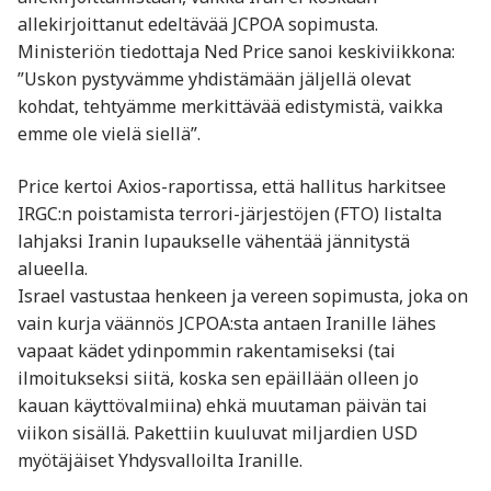
allekirjoittanut edeltävää JCPOA sopimusta.
Ministeriön tiedottaja Ned Price sanoi keskiviikkona:
”Uskon pystyvämme yhdistämään jäljellä olevat
kohdat, tehtyämme merkittävää edistymistä, vaikka
emme ole vielä siellä”.
Price kertoi Axios-raportissa, että hallitus harkitsee
IRGC:n poistamista terrori-järjestöjen (FTO) listalta
lahjaksi Iranin lupaukselle vähentää jännitystä
alueella.
Israel vastustaa henkeen ja vereen sopimusta, joka on
vain kurja väännös JCPOA:sta antaen Iranille lähes
vapaat kädet ydinpommin rakentamiseksi (tai
ilmoitukseksi siitä, koska sen epäillään olleen jo
kauan käyttövalmiina) ehkä muutaman päivän tai
viikon sisällä. Pakettiin kuuluvat miljardien USD
myötäjäiset Yhdysvalloilta Iranille.
,