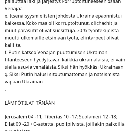
palauttaa laki ja järjestys korruptoituneeseen osaan
Venäjää,
e. Itsenäisyysmielisten johdosta Ukraina epäonnistui
kaikessa. Koko maa oli korruptoitunut, olichachit ja
muut parasiitit olivat suosittuja. 30 % työntekijöistä
muutti ulkomaille etsimään työtä, elintarpeet olivat
kalliita,
f. Putin katsoo Venäjän puuttumisen Ukrainan
tilanteeseen hyödyttävän kaikkia ukrainalaisia, ei vain
siellä asuvia venäläisiä. Siksi hän hyökkäsi Ukrainaan,
g. Siksi Putin halusi sitoutumattoman ja natsismista
vapaan Ukrainan.
,
LÄMPÖTILAT TÄNÄÄN
Jerusalem 04 -11; Tiberias 10 -17; Suolameri 12 -18;
Eilat 09 -20 +C-astetta, puolipilvistä, joillakin paikoilla