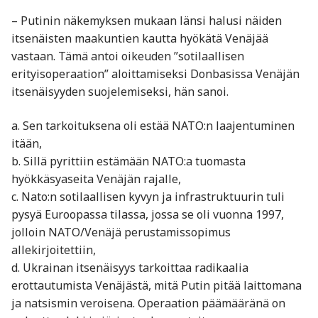
– Putinin näkemyksen mukaan länsi halusi näiden
itsenäisten maakuntien kautta hyökätä Venäjää
vastaan. Tämä antoi oikeuden ”sotilaallisen
erityisoperaation” aloittamiseksi Donbasissa Venäjän
itsenäisyyden suojelemiseksi, hän sanoi.
a. Sen tarkoituksena oli estää NATO:n laajentuminen
itään,
b. Sillä pyrittiin estämään NATO:a tuomasta
hyökkäsyaseita Venäjän rajalle,
c. Nato:n sotilaallisen kyvyn ja infrastruktuurin tuli
pysyä Euroopassa tilassa, jossa se oli vuonna 1997,
jolloin NATO/Venäjä perustamissopimus
allekirjoitettiin,
d. Ukrainan itsenäisyys tarkoittaa radikaalia
erottautumista Venäjästä, mitä Putin pitää laittomana
ja natsismin veroisena. Operaation päämääränä on