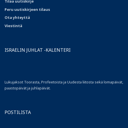
Tilaa uutiskirje
Peru uutiskirjeen tilaus
Ota
yhteyttä
Viestintä
ISRAELIN JUHLAT -KALENTERI
Lukujaksot Toorasta, Profeetoista ja Uudesta liitosta sekä lomapäivät,
paastopäivät ja juhlapäivät.
POSTILISTA