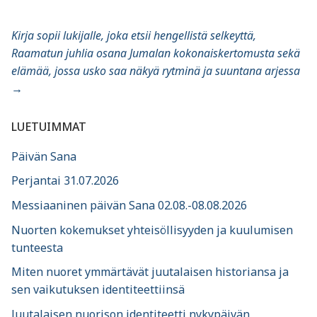
Kirja sopii lukijalle, joka etsii hengellistä selkeyttä,
Raamatun juhlia osana Jumalan kokonaiskertomusta sekä
elämää, jossa usko saa näkyä rytminä ja suuntana arjessa
→
LUETUIMMAT
Päivän Sana
Perjantai 31.07.2026
Messiaaninen päivän Sana 02.08.-08.08.2026
Nuorten kokemukset yhteisöllisyyden ja kuulumisen
tunteesta
Miten nuoret ymmärtävät juutalaisen historiansa ja
sen vaikutuksen identiteettiinsä
Juutalaisen nuorison identiteetti nykypäivän