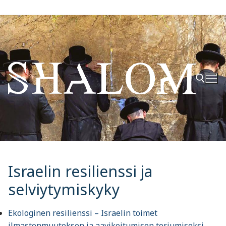
Hyppää
sisältöön
Hae:
Israelin resilienssi ja
selviytymiskyky
Ekologinen resilienssi – Israelin toimet
ilmastonmuutoksen ja aavikoitumisen torjumiseksi