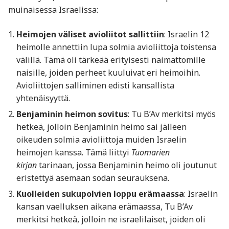
muinaisessa Israelissa:
Heimojen väliset avioliitot sallittiin
: Israelin 12
heimolle annettiin lupa solmia avioliittoja toistensa
välillä. Tämä oli tärkeää erityisesti naimattomille
naisille, joiden perheet kuuluivat eri heimoihin.
Avioliittojen salliminen edisti kansallista
yhtenäisyyttä.
Benjaminin heimon sovitus
: Tu B’Av merkitsi myös
hetkeä, jolloin Benjaminin heimo sai jälleen
oikeuden solmia avioliittoja muiden Israelin
heimojen kanssa. Tämä liittyi
Tuomarien
kirjan
tarinaan, jossa Benjaminin heimo oli joutunut
eristettyä asemaan sodan seurauksena.
Kuolleiden sukupolvien loppu erämaassa
: Israelin
kansan vaelluksen aikana erämaassa, Tu B’Av
merkitsi hetkeä, jolloin ne israelilaiset, joiden oli