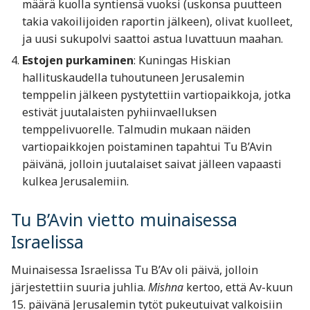
määrä kuolla syntiensä vuoksi (uskonsa puutteen
takia vakoilijoiden raportin jälkeen), olivat kuolleet,
ja uusi sukupolvi saattoi astua luvattuun maahan.
Estojen purkaminen
: Kuningas Hiskian
hallituskaudella tuhoutuneen Jerusalemin
temppelin jälkeen pystytettiin vartiopaikkoja, jotka
estivät juutalaisten pyhiinvaelluksen
temppelivuorelle. Talmudin mukaan näiden
vartiopaikkojen poistaminen tapahtui Tu B’Avin
päivänä, jolloin juutalaiset saivat jälleen vapaasti
kulkea Jerusalemiin.
Tu B’Avin vietto muinaisessa
Israelissa
Muinaisessa Israelissa Tu B’Av oli päivä, jolloin
järjestettiin suuria juhlia.
Mishna
kertoo, että Av-kuun
15. päivänä Jerusalemin tytöt pukeutuivat valkoisiin