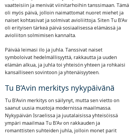
vaatteisiin ja menivät viinitarhoihin tanssimaan. Tämä
oli myös päivä, jolloin naimattomat nuoret miehet ja
naiset kohtasivat ja solmivat avioliittoja. Siten Tu B’Av
oli erityisen tärkeä päivä sosiaalisessa elämässä ja
avioliiton solmimisen kannalta.
Päivää leimasi ilo ja juhla. Tanssivat naiset
symboloivat hedelmällisyyttä, rakkautta ja uuden
elämän alkua, ja juhla toi yhteisön yhteen ja rohkaisi
kansalliseen sovintoon ja yhtenäisyyteen.
Tu B’Avin merkitys nykypäivänä
Tu B’Avin merkitys on säilynyt, mutta sen vietto on
saanut uusia muotoja modernissa maailmassa.
Nykypäivän Israelissa ja juutalaisissa yhteisöissä
ympäri maailmaa Tu B’Av on rakkauden ja
romanttisten suhteiden juhla, jolloin monet parit