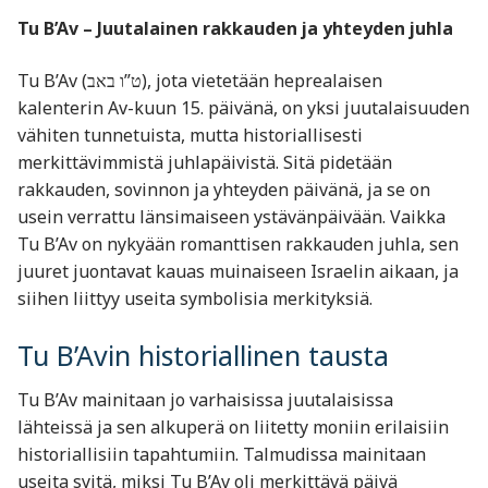
Tu B’Av – Juutalainen rakkauden ja yhteyden juhla
Tu B’Av (ט”ו באב‎), jota vietetään heprealaisen
kalenterin Av-kuun 15. päivänä, on yksi juutalaisuuden
vähiten tunnetuista, mutta historiallisesti
merkittävimmistä juhlapäivistä. Sitä pidetään
rakkauden, sovinnon ja yhteyden päivänä, ja se on
usein verrattu länsimaiseen ystävänpäivään. Vaikka
Tu B’Av on nykyään romanttisen rakkauden juhla, sen
juuret juontavat kauas muinaiseen Israelin aikaan, ja
siihen liittyy useita symbolisia merkityksiä.
Tu B’Avin historiallinen tausta
Tu B’Av mainitaan jo varhaisissa juutalaisissa
lähteissä ja sen alkuperä on liitetty moniin erilaisiin
historiallisiin tapahtumiin. Talmudissa mainitaan
useita syitä, miksi Tu B’Av oli merkittävä päivä