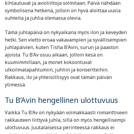
kihlautuvat ja avioliittoja solmitaan. Päivä nähdään
symbolisena hetkenä, jolloin on hyvä aloittaa uusia
suhteita ja juhlia olemassa olevia.
Tämä juhlapäivä on nykyaikana myös ilon ja keveyden
hetki. Sen vietto eroaa vakavampien ja syvällisempien
juhlapäivien, kuten Tisha B’Avin, surun ja paaston
ajoista. Tu B’Av osuu aikaan, jolloin kesä on
kuumimmillaan, ja monet kokoontuvat
ulkoilmatapahtumiin, juhliin ja konsertteihin.
Rakkaus, ilo ja yhteisöllisyys ovat tämän päivän
ytimessä.
Tu B’Avin hengellinen ulottuvuus
Vaikka Tu B’Av on nykyään voimakkaasti romanttiseen
rakkauteen liittyvä juhla, sillä on myös hengellisempi
ulottuvuus. Juutalaisessa perinteessä rakkaus ei