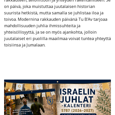
rakkauteen, avioliittoon ja yhteyden rakentamiseen. Se
on päivä, joka muistuttaa juutalaisen historian
suurista hetkistä, mutta samalla se juhlistaa iloa ja
toivoa. Modernina rakkauden päivänä Tu B’Av tarjoaa
mahdollisuuden juhlia ihmissuhteita ja
yhteisöllisyyttä, ja se on myös ajankohta, jolloin
juutalaiset eri puolilla maailmaa voivat tuntea yhteyttä
toisiinsa ja Jumalaan.