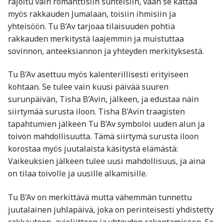
rajoitu vain romanttisiin suhteisiin, vaan se kattaa
myös rakkauden Jumalaan, toisiin ihmisiin ja
yhteisöön. Tu B’Av tarjoaa tilaisuuden pohtia
rakkauden merkitystä laajemmin ja muistuttaa
sovinnon, anteeksiannon ja yhteyden merkityksestä.
Tu B’Av asettuu myös kalenterillisesti erityiseen
kohtaan. Se tulee vain kuusi päivää suuren
surunpäivän, Tisha B’Avin, jälkeen, ja edustaa näin
siirtymää surusta iloon. Tisha B’Avin traagisten
tapahtumien jälkeen Tu B’Av symboloi uuden alun ja
toivon mahdollisuutta. Tämä siirtymä surusta iloon
korostaa myös juutalaista käsitystä elämästä:
Vaikeuksien jälkeen tulee uusi mahdollisuus, ja aina
on tilaa toivolle ja uusille alkamisille.
Tu B’Av on merkittävä mutta vähemmän tunnettu
juutalainen juhlapäivä, joka on perinteisesti yhdistetty