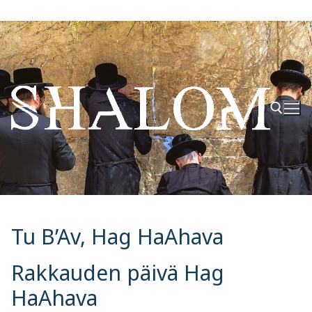
Hyppää
sisältöön
Hae:
Tu B’Av, Hag HaAhava
Rakkauden päivä Hag
HaAhava