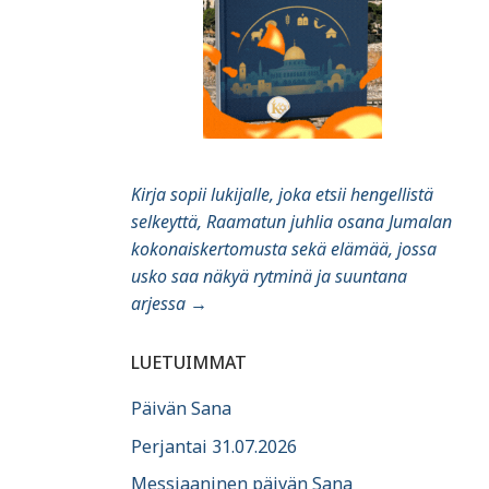
Kirja sopii lukijalle, joka etsii hengellistä
selkeyttä, Raamatun juhlia osana Jumalan
kokonaiskertomusta sekä elämää, jossa
usko saa näkyä rytminä ja suuntana
arjessa
→
LUETUIMMAT
Päivän Sana
Perjantai 31.07.2026
Messiaaninen päivän Sana