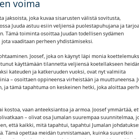
sen voima
jaksoista, joka kuvaa sisarusten välistä sovitusta,
ossa Juuda astuu esiin veljiensä puolestapuhujana ja tarjo
iin. Tämä toiminta osoittaa Juudan todellisen sydämen
jota vaaditaan perheen yhdistämiseksi.
ohtaaminen. Joosef, joka on käynyt läpi monia koettelemuks
utunut käyttämään tilannetta veljiensä koetellakseen heidä
jaksi kateuden ja katkeruuden vuoksi, ovat nyt valmiita
minia – osoittaen oppineensa virheistään ja muuttuneensa. 
 ja tämä tapahtuma on keskeinen hetki, joka aloittaa per
ai kostoa, vaan anteeksiantoa ja armoa. Joosef ymmärtää, et
olivatkaan – olivat osa Jumalan suurempaa suunnitelmaa, j
en, että kaikki, mitä tapahtui, tapahtui Jumalan johdatukse
ltä. Tämä opettaa meidän tunnistamaan, kuinka suuretkin