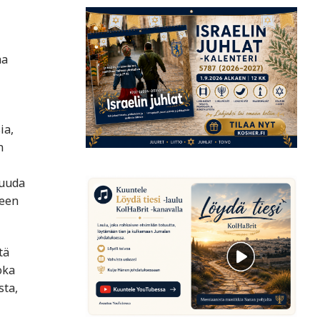
aa
ia,
n
Juuda
heen
tä
oka
sta,