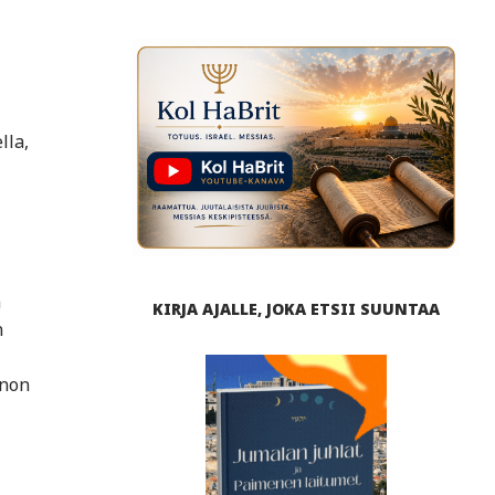
lla,
a
KIRJA AJALLE, JOKA ETSII SUUNTAA
n
nnon