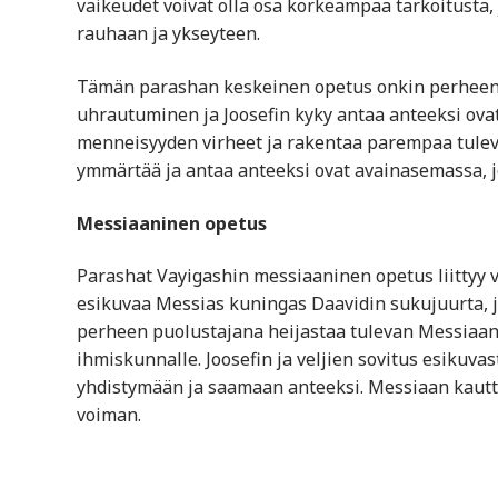
vaikeudet voivat olla osa korkeampaa tarkoitusta,
rauhaan ja ykseyteen.
Tämän parashan keskeinen opetus onkin perheen y
uhrautuminen ja Joosefin kyky antaa anteeksi ova
menneisyyden virheet ja rakentaa parempaa tuleva
ymmärtää ja antaa anteeksi ovat avainasemassa, jo
Messiaaninen opetus
Parashat Vayigashin messiaaninen opetus liittyy 
esikuvaa Messias kuningas Daavidin sukujuurta, j
perheen puolustajana heijastaa tulevan Messiaan 
ihmiskunnalle. Joosefin ja veljien sovitus esikuvas
yhdistymään ja saamaan anteeksi. Messiaan kautt
voiman.