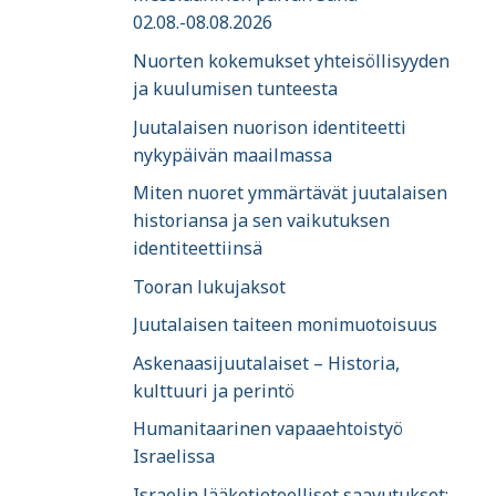
02.08.-08.08.2026
Nuorten kokemukset yhteisöllisyyden
ja kuulumisen tunteesta
Juutalaisen nuorison identiteetti
nykypäivän maailmassa
Miten nuoret ymmärtävät juutalaisen
historiansa ja sen vaikutuksen
identiteettiinsä
Tooran lukujaksot
Juutalaisen taiteen monimuotoisuus
Askenaasijuutalaiset – Historia,
kulttuuri ja perintö
Humanitaarinen vapaaehtoistyö
Israelissa
Israelin lääketieteelliset saavutukset: