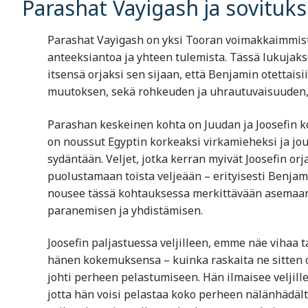
Parashat Vayigash ja sovituk
Parashat Vayigash on yksi Tooran voimakkaimmista 
anteeksiantoa ja yhteen tulemista. Tässä lukujaks
itsensä orjaksi sen sijaan, että Benjamin otettais
muutoksen, sekä rohkeuden ja uhrautuvaisuuden, 
Parashan keskeinen kohta on Juudan ja Joosefin k
on noussut Egyptin korkeaksi virkamieheksi ja jo
sydäntään. Veljet, jotka kerran myivät Joosefin or
puolustamaan toista veljeään – erityisesti Benja
nousee tässä kohtauksessa merkittävään asemaan,
paranemisen ja yhdistämisen.
Joosefin paljastuessa veljilleen, emme näe vihaa t
hänen kokemuksensa – kuinka raskaita ne sitten 
johti perheen pelastumiseen. Hän ilmaisee veljille
jotta hän voisi pelastaa koko perheen nälänhädä