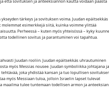
 ja että sovituksen ja anteeksiannon kautta voidaan päästä
kseyden tärkeys ja sovituksen voima. Juudan epäitsekkäs
t molemmat esimerkkejä siitä, kuinka voimme ylittää
isuutta. Perheessä – kuten myös yhteisössä – kyky kuunne
tta todellinen sovitus ja parantuminen voi tapahtua.
vahvasti Juudan rooliin. Juudan epäitsekkäs uhrautuminen
osta myös Messias nousee. Juudan symboliikka johtajana j
tehtävää, joka yhdistää kansan ja tuo lopullisen sovitukse
taa myös Messiaan tuloa, jolloin Israelin lapset tulevat
a maailma tulee tuntemaan todellisen armon ja anteeksia