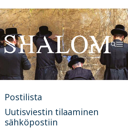
Hyppää
sisältöön
Hae:
Postilista
Uutisviestin tilaaminen
sähköpostiin