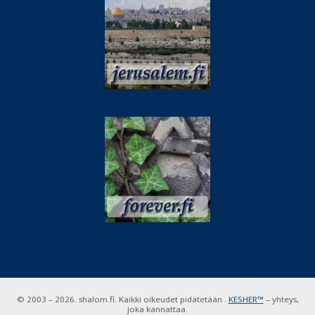
© 2003 – 2026. shalom.fi. Kaikki oikeudet pidätetään .
KESHER™
– yhteys,
joka kannattaa.