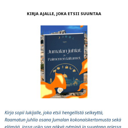
KIRJA AJALLE, JOKA ETSII SUUNTAA
Kirja sopii lukijalle, joka etsii hengellistä selkeyttä,
Raamatun juhlia osana Jumalan kokonaiskertomusta sekä
elämää, jossa usko saa näkyä rytminä ja suuntana arjessa