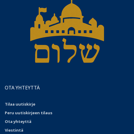
OTA YHTEYTTÄ
Tilaa uutiskirje
Peru uutiskirjeen tilaus
Ota
yhteyttä
Viestintä