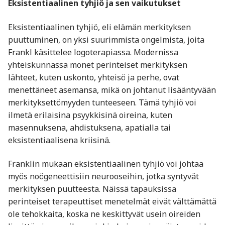
Eksistentiaalinen tyhjiö ja sen vaikutukset
Eksistentiaalinen tyhjiö, eli elämän merkityksen
puuttuminen, on yksi suurimmista ongelmista, joita
Frankl käsittelee logoterapiassa. Modernissa
yhteiskunnassa monet perinteiset merkityksen
lähteet, kuten uskonto, yhteisö ja perhe, ovat
menettäneet asemansa, mikä on johtanut lisääntyvään
merkityksettömyyden tunteeseen. Tämä tyhjiö voi
ilmetä erilaisina psyykkisinä oireina, kuten
masennuksena, ahdistuksena, apatialla tai
eksistentiaalisena kriisinä.
Franklin mukaan eksistentiaalinen tyhjiö voi johtaa
myös noögeneettisiin neurooseihin, jotka syntyvät
merkityksen puutteesta. Näissä tapauksissa
perinteiset terapeuttiset menetelmät eivät välttämättä
ole tehokkaita, koska ne keskittyvät usein oireiden