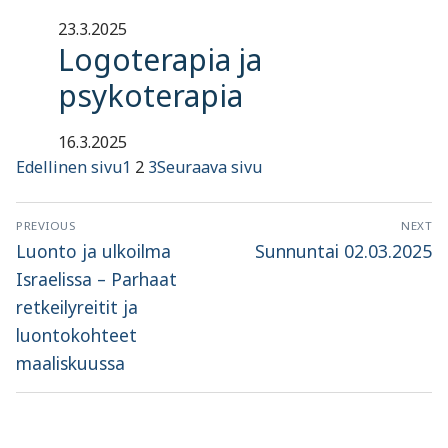
23.3.2025
Logoterapia ja
psykoterapia
16.3.2025
Edellinen sivu
1
2
3
Seuraava sivu
Artikkelien
PREVIOUS
NEXT
selaus
Previous
Next
Luonto ja ulkoilma
Sunnuntai 02.03.2025
post:
post:
Israelissa – Parhaat
retkeilyreitit ja
luontokohteet
maaliskuussa