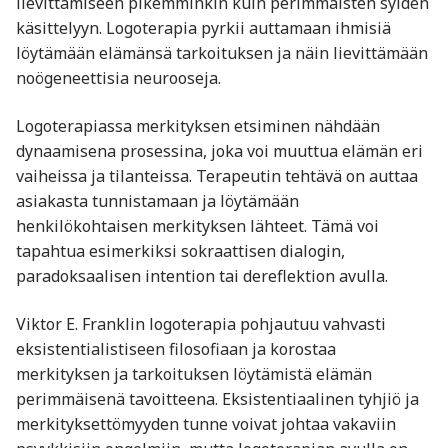
lievittämiseen pikemminkin kuin perimmäisten syiden
käsittelyyn. Logoterapia pyrkii auttamaan ihmisiä
löytämään elämänsä tarkoituksen ja näin lievittämään
noögeneettisia neurooseja.
Logoterapiassa merkityksen etsiminen nähdään
dynaamisena prosessina, joka voi muuttua elämän eri
vaiheissa ja tilanteissa. Terapeutin tehtävä on auttaa
asiakasta tunnistamaan ja löytämään
henkilökohtaisen merkityksen lähteet. Tämä voi
tapahtua esimerkiksi sokraattisen dialogin,
paradoksaalisen intention tai dereflektion avulla.
Viktor E. Franklin logoterapia pohjautuu vahvasti
eksistentialistiseen filosofiaan ja korostaa
merkityksen ja tarkoituksen löytämistä elämän
perimmäisenä tavoitteena. Eksistentiaalinen tyhjiö ja
merkityksettömyyden tunne voivat johtaa vakaviin