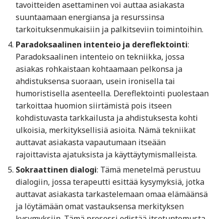
tavoitteiden asettaminen voi auttaa asiakasta
suuntaamaan energiansa ja resurssinsa
tarkoituksenmukaisiin ja palkitseviin toimintoihin.
Paradoksaalinen intenteio ja dereflektointi
:
Paradoksaalinen intenteio on tekniikka, jossa
asiakas rohkaistaan kohtaamaan pelkonsa ja
ahdistuksensa suoraan, usein ironisella tai
humoristisella asenteella. Dereflektointi puolestaan
tarkoittaa huomion siirtämistä pois itseen
kohdistuvasta tarkkailusta ja ahdistuksesta kohti
ulkoisia, merkityksellisiä asioita. Nämä tekniikat
auttavat asiakasta vapautumaan itseään
rajoittavista ajatuksista ja käyttäytymismalleista.
Sokraattinen dialogi
: Tämä menetelmä perustuu
dialogiin, jossa terapeutti esittää kysymyksiä, jotka
auttavat asiakasta tarkastelemaan omaa elämäänsä
ja löytämään omat vastauksensa merkityksen
kysymyksiin. Tämä prosessi edistää itsetuntemusta