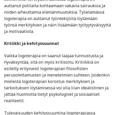
auttanut potilaita kohtaamaan vakavia sairauksia ja
niiden aiheuttamia elämänmuutoksia. Työelämässä
logoterapia on auttanut työntekijöitä löytämään
työnsä merkityksen ja näin lisäämään työtyytyväisyyttä
ja motivaatiota.
Kritiikki ja kehityssuunnat
Vaikka logoterapia on saanut laajaa tunnustusta ja
hyväksyntää, sitä on myös kritisoitu. Kritiikkiä on
esitetty erityisesti logoterapian filosofisten
perusolettamusten ja menetelmien suhteen. Joidenkin
mielestä logoterapian korostus merkityksen ja
tarkoituksen löytämisessä voi olla liian idealistinen ja
jättää huomiotta tietyt psykologiset ja sosiaaliset
realiteetit.
Tulevaisuuden kehityssuuntina logoterapiassa