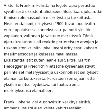
Viktor E. Franklin kehittämä logoterapia perustuu
syvällisesti eksistentialistiseen filosofiaan, joka tutkii
ihmisen olemassaolon merkitystä ja tarkoitusta.
Eksistentialismi, erityisesti 1900-luvun puolivälin
eurooppalaisessa kontekstissa, painotti yksilön
vapauden, valinnan ja vastuun merkitystä. Tämä
ajattelusuuntaus oli reaktio perinteisten arvojen ja
uskomusten kriisiin, joka ilmeni erityisesti kahden
maailmansodan jälkeisessä maailmassa.
Eksistentialistit kuten Jean-Paul Sartre, Martin
Heidegger ja Friedrich Nietzsche kyseenalaistivat
perinteiset metafyysiset ja uskonnolliset selitykset
elämän tarkoituksesta, korostaen sen sijaan, että
yksilön on itse löydettävä tai luotava oma
merkityksensä elämälleen.
Frankl, joka selvisi Auschwitzin keskitysleiriltä,
ammensi näistä ajatuksista kehittäessään