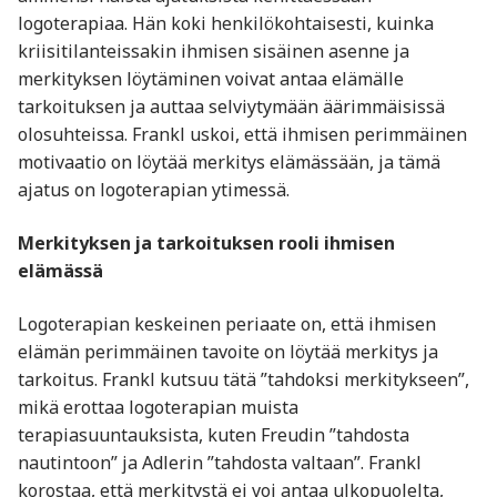
logoterapiaa. Hän koki henkilökohtaisesti, kuinka
kriisitilanteissakin ihmisen sisäinen asenne ja
merkityksen löytäminen voivat antaa elämälle
tarkoituksen ja auttaa selviytymään äärimmäisissä
olosuhteissa. Frankl uskoi, että ihmisen perimmäinen
motivaatio on löytää merkitys elämässään, ja tämä
ajatus on logoterapian ytimessä.
Merkityksen ja tarkoituksen rooli ihmisen
elämässä
Logoterapian keskeinen periaate on, että ihmisen
elämän perimmäinen tavoite on löytää merkitys ja
tarkoitus. Frankl kutsuu tätä ”tahdoksi merkitykseen”,
mikä erottaa logoterapian muista
terapiasuuntauksista, kuten Freudin ”tahdosta
nautintoon” ja Adlerin ”tahdosta valtaan”. Frankl
korostaa, että merkitystä ei voi antaa ulkopuolelta,