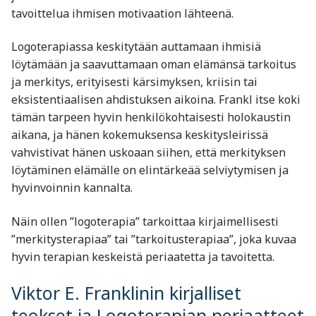
tavoittelua ihmisen motivaation lähteenä.
Logoterapiassa keskitytään auttamaan ihmisiä
löytämään ja saavuttamaan oman elämänsä tarkoitus
ja merkitys, erityisesti kärsimyksen, kriisin tai
eksistentiaalisen ahdistuksen aikoina. Frankl itse koki
tämän tarpeen hyvin henkilökohtaisesti holokaustin
aikana, ja hänen kokemuksensa keskitysleirissä
vahvistivat hänen uskoaan siihen, että merkityksen
löytäminen elämälle on elintärkeää selviytymisen ja
hyvinvoinnin kannalta.
Näin ollen ”logoterapia” tarkoittaa kirjaimellisesti
”merkitysterapiaa” tai ”tarkoitusterapiaa”, joka kuvaa
hyvin terapian keskeistä periaatetta ja tavoitetta.
Viktor E. Franklinin kirjalliset
teokset ja Logoterapian periaatteet