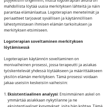
psyykkisiin ongelmiin, mutta logoterapian avulla on
mahdollista löytää uusia merkityksen lähteitä ja näin
parantaa elämänlaatua. Logoterapian menetelmät ja
periaatteet tarjoavat syvällisen ja käytännöllisen
lähestymistavan ihmisen elämän tarkoituksen ja
merkityksen etsimiseen.
Logoterapian soveltaminen merkityksen
löytämisessä
Logoterapian käytännön soveltaminen on
monivaiheinen prosessi, jossa terapeutti ja asiakas
työskentelevät yhdessä löytääkseen ja määrittääkseen
yksilön elämän merkityksen. Tämä prosessi voidaan
jakaa useisiin keskeisiin vaiheisiin:
Eksistentiaalinen analyysi
: Ensimmäinen askel on
ymmärtää asiakkaan nykytilanne ja ne
eksistentiaaliset kysymykset, joita hän kohtaa. Tämä