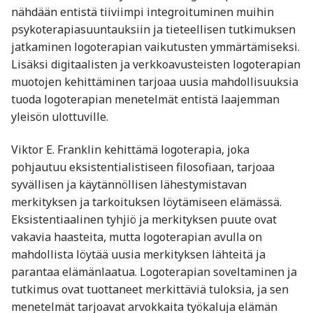
nähdään entistä tiiviimpi integroituminen muihin
psykoterapiasuuntauksiin ja tieteellisen tutkimuksen
jatkaminen logoterapian vaikutusten ymmärtämiseksi.
Lisäksi digitaalisten ja verkkoavusteisten logoterapian
muotojen kehittäminen tarjoaa uusia mahdollisuuksia
tuoda logoterapian menetelmät entistä laajemman
yleisön ulottuville.
Viktor E. Franklin kehittämä logoterapia, joka
pohjautuu eksistentialistiseen filosofiaan, tarjoaa
syvällisen ja käytännöllisen lähestymistavan
merkityksen ja tarkoituksen löytämiseen elämässä.
Eksistentiaalinen tyhjiö ja merkityksen puute ovat
vakavia haasteita, mutta logoterapian avulla on
mahdollista löytää uusia merkityksen lähteitä ja
parantaa elämänlaatua. Logoterapian soveltaminen ja
tutkimus ovat tuottaneet merkittäviä tuloksia, ja sen
menetelmät tarjoavat arvokkaita työkaluja elämän