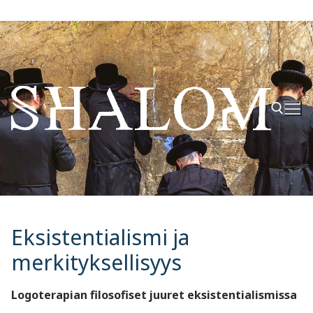
Hyppää
sisältöön
Hae:
Eksistentialismi ja
merkityksellisyys
Logoterapian filosofiset juuret eksistentialismissa