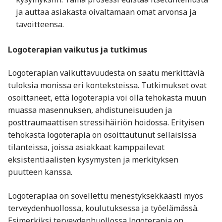
ja auttaa asiakasta oivaltamaan omat arvonsa ja
tavoitteensa.
Logoterapian vaikutus ja tutkimus
Logoterapian vaikuttavuudesta on saatu merkittäviä
tuloksia monissa eri konteksteissa. Tutkimukset ovat
osoittaneet, että logoterapia voi olla tehokasta muun
muassa masennuksen, ahdistuneisuuden ja
posttraumaattisen stressihäiriön hoidossa. Erityisen
tehokasta logoterapia on osoittautunut sellaisissa
tilanteissa, joissa asiakkaat kamppailevat
eksistentiaalisten kysymysten ja merkityksen
puutteen kanssa.
Logoterapiaa on sovellettu menestyksekkäästi myös
terveydenhuollossa, koulutuksessa ja työelämässä.
Esimerkiksi terveydenhuollossa logoterapia on