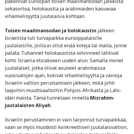
pakenivat Euroopan toisen maailmansodan jälkeistä
sekasortoa, holokaustia ja arabimaiden kasvavaa
vihamielisyyttä juutalaisia kohtaan.
Toisen maailmansodan ja holokaustin
jälkeen
Israelista tuli turvapaikka eurooppalaisille
juutalaisille, joilla ei ollut enää koteja tai maita, jonne
palata. Tuhannet holokaustista selvinneet lähtivät
kohti Israelia etsiäkseen uuden alun. Samalla monet
juutalaiset, jotka olivat asuneet arabimaissa
vuosisatojen ajan, kokivat vihamielisyyttä ja vainoja
Israelin valtion perustamisen jälkeen, mikä johti
laajoihin muuttoaaltoihin Pohjois-Afrikasta ja Lähi-
idän maista. Tämä tunnetaan nimellä
Mizrahim-
juutalaisten Aliyah
.
Israelin perustaminen ei vain tarjonnut turvapaikkaa,
vaan se myös muodosti konkreettisen juutalaisvaltion,