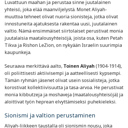
Luvattuun maahan ja perustaa sinne juutalainen
yhteisö, joka elää maanviljelystä. Monet Aliyah-
muuttoa tehneet olivat nuoria sionisteja, jotka olivat
innostuneita ajatuksesta rakentaa uusi, juutalainen
valtio. Nämä ensimmäiset siirtolaiset perustivat monia
juutalaisia maatalousyhteisöjä, joista osa, kuten Petah
Tikva ja Rishon LeZion, on nykyään Israelin suurimpia
kaupunkeja.
Seuraava merkittävä aalto,
Toinen Aliyah
(1904-1914),
oli poliittisesti aktiivisempi ja aatteellisesti kypsempi.
Tämän ryhmän jäsenet olivat usein sosialisteja, jotka
korostivat kollektiivisuutta ja tasa-arvoa. He perustivat
monia kibbutzeja ja moshaveja (maatalousyhteisöjä) ja
aloittivat työn heprean elvyttämiseksi puhekieleksi.
Sionismi ja valtion perustaminen
Aliyah-liikkeen taustalla oli sionismin nousu, joka