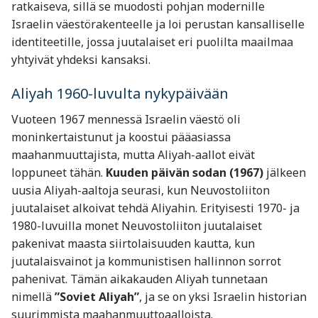
ratkaiseva, sillä se muodosti pohjan modernille
Israelin väestörakenteelle ja loi perustan kansalliselle
identiteetille, jossa juutalaiset eri puolilta maailmaa
yhtyivät yhdeksi kansaksi.
Aliyah 1960-luvulta nykypäivään
Vuoteen 1967 mennessä Israelin väestö oli
moninkertaistunut ja koostui pääasiassa
maahanmuuttajista, mutta Aliyah-aallot eivät
loppuneet tähän.
Kuuden päivän sodan (1967)
jälkeen
uusia Aliyah-aaltoja seurasi, kun Neuvostoliiton
juutalaiset alkoivat tehdä Aliyahin. Erityisesti 1970- ja
1980-luvuilla monet Neuvostoliiton juutalaiset
pakenivat maasta siirtolaisuuden kautta, kun
juutalaisvainot ja kommunistisen hallinnon sorrot
pahenivat. Tämän aikakauden Aliyah tunnetaan
nimellä
”Soviet Aliyah”
, ja se on yksi Israelin historian
suurimmista maahanmuuttoaalloista.