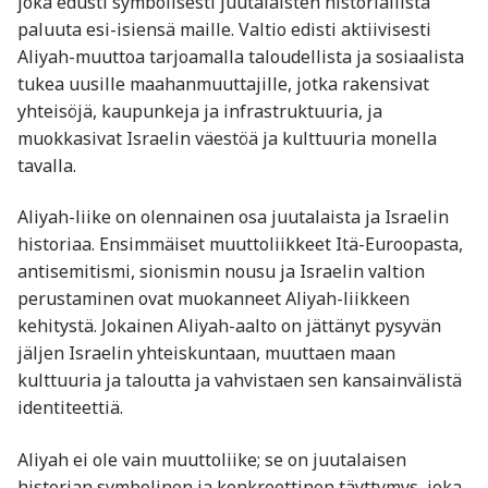
joka edusti symbolisesti juutalaisten historiallista
paluuta esi-isiensä maille. Valtio edisti aktiivisesti
Aliyah-muuttoa tarjoamalla taloudellista ja sosiaalista
tukea uusille maahanmuuttajille, jotka rakensivat
yhteisöjä, kaupunkeja ja infrastruktuuria, ja
muokkasivat Israelin väestöä ja kulttuuria monella
tavalla.
Aliyah-liike on olennainen osa juutalaista ja Israelin
historiaa. Ensimmäiset muuttoliikkeet Itä-Euroopasta,
antisemitismi, sionismin nousu ja Israelin valtion
perustaminen ovat muokanneet Aliyah-liikkeen
kehitystä. Jokainen Aliyah-aalto on jättänyt pysyvän
jäljen Israelin yhteiskuntaan, muuttaen maan
kulttuuria ja taloutta ja vahvistaen sen kansainvälistä
identiteettiä.
Aliyah ei ole vain muuttoliike; se on juutalaisen
historian symbolinen ja konkreettinen täyttymys, joka