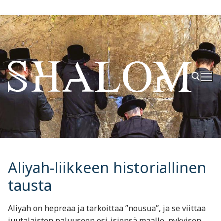
Hyppää
sisältöön
Hae:
Aliyah-liikkeen historiallinen
tausta
Aliyah on hepreaa ja tarkoittaa ”nousua”, ja se viittaa
juutalaisten paluuseen esi-isiensä maalle, nykyisen