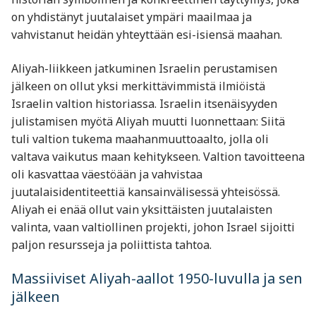
on yhdistänyt juutalaiset ympäri maailmaa ja
vahvistanut heidän yhteyttään esi-isiensä maahan.
Aliyah-liikkeen jatkuminen Israelin perustamisen
jälkeen on ollut yksi merkittävimmistä ilmiöistä
Israelin valtion historiassa. Israelin itsenäisyyden
julistamisen myötä Aliyah muutti luonnettaan: Siitä
tuli valtion tukema maahanmuuttoaalto, jolla oli
valtava vaikutus maan kehitykseen. Valtion tavoitteena
oli kasvattaa väestöään ja vahvistaa
juutalaisidentiteettiä kansainvälisessä yhteisössä.
Aliyah ei enää ollut vain yksittäisten juutalaisten
valinta, vaan valtiollinen projekti, johon Israel sijoitti
paljon resursseja ja poliittista tahtoa.
Massiiviset Aliyah-aallot 1950-luvulla ja sen
jälkeen