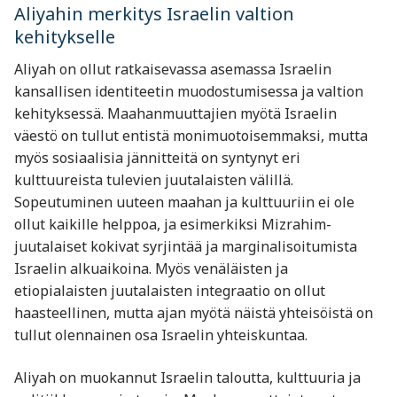
Aliyahin merkitys Israelin valtion
kehitykselle
Aliyah on ollut ratkaisevassa asemassa Israelin
kansallisen identiteetin muodostumisessa ja valtion
kehityksessä. Maahanmuuttajien myötä Israelin
väestö on tullut entistä monimuotoisemmaksi, mutta
myös sosiaalisia jännitteitä on syntynyt eri
kulttuureista tulevien juutalaisten välillä.
Sopeutuminen uuteen maahan ja kulttuuriin ei ole
ollut kaikille helppoa, ja esimerkiksi Mizrahim-
juutalaiset kokivat syrjintää ja marginalisoitumista
Israelin alkuaikoina. Myös venäläisten ja
etiopialaisten juutalaisten integraatio on ollut
haasteellinen, mutta ajan myötä näistä yhteisöistä on
tullut olennainen osa Israelin yhteiskuntaa.
Aliyah on muokannut Israelin taloutta, kulttuuria ja