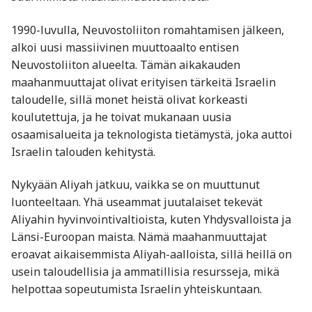
1990-luvulla, Neuvostoliiton romahtamisen jälkeen,
alkoi uusi massiivinen muuttoaalto entisen
Neuvostoliiton alueelta. Tämän aikakauden
maahanmuuttajat olivat erityisen tärkeitä Israelin
taloudelle, sillä monet heistä olivat korkeasti
koulutettuja, ja he toivat mukanaan uusia
osaamisalueita ja teknologista tietämystä, joka auttoi
Israelin talouden kehitystä.
Nykyään Aliyah jatkuu, vaikka se on muuttunut
luonteeltaan. Yhä useammat juutalaiset tekevät
Aliyahin hyvinvointivaltioista, kuten Yhdysvalloista ja
Länsi-Euroopan maista. Nämä maahanmuuttajat
eroavat aikaisemmista Aliyah-aalloista, sillä heillä on
usein taloudellisia ja ammatillisia resursseja, mikä
helpottaa sopeutumista Israelin yhteiskuntaan.