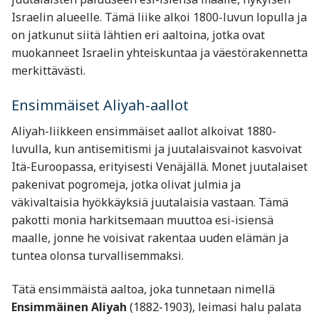
Israelin alueelle. Tämä liike alkoi 1800-luvun lopulla ja
on jatkunut siitä lähtien eri aaltoina, jotka ovat
muokanneet Israelin yhteiskuntaa ja väestörakennetta
merkittävästi.
Ensimmäiset Aliyah-aallot
Aliyah-liikkeen ensimmäiset aallot alkoivat 1880-
luvulla, kun antisemitismi ja juutalaisvainot kasvoivat
Itä-Euroopassa, erityisesti Venäjällä. Monet juutalaiset
pakenivat pogromeja, jotka olivat julmia ja
väkivaltaisia hyökkäyksiä juutalaisia vastaan. Tämä
pakotti monia harkitsemaan muuttoa esi-isiensä
maalle, jonne he voisivat rakentaa uuden elämän ja
tuntea olonsa turvallisemmaksi.
Tätä ensimmäistä aaltoa, joka tunnetaan nimellä
Ensimmäinen Aliyah
(1882-1903), leimasi halu palata