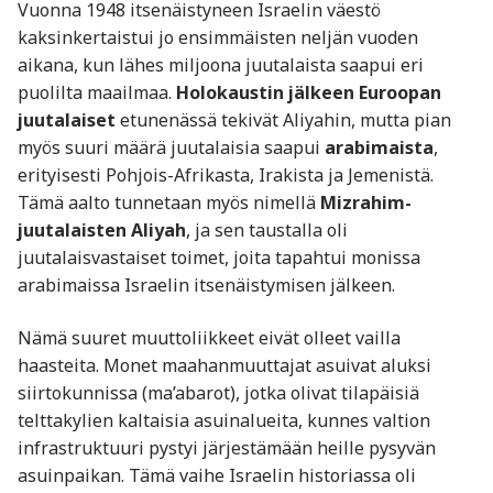
Vuonna 1948 itsenäistyneen Israelin väestö
kaksinkertaistui jo ensimmäisten neljän vuoden
aikana, kun lähes miljoona juutalaista saapui eri
puolilta maailmaa.
Holokaustin jälkeen Euroopan
juutalaiset
etunenässä tekivät Aliyahin, mutta pian
myös suuri määrä juutalaisia saapui
arabimaista
,
erityisesti Pohjois-Afrikasta, Irakista ja Jemenistä.
Tämä aalto tunnetaan myös nimellä
Mizrahim-
juutalaisten Aliyah
, ja sen taustalla oli
juutalaisvastaiset toimet, joita tapahtui monissa
arabimaissa Israelin itsenäistymisen jälkeen.
Nämä suuret muuttoliikkeet eivät olleet vailla
haasteita. Monet maahanmuuttajat asuivat aluksi
siirtokunnissa (ma’abarot), jotka olivat tilapäisiä
telttakylien kaltaisia asuinalueita, kunnes valtion
infrastruktuuri pystyi järjestämään heille pysyvän
asuinpaikan. Tämä vaihe Israelin historiassa oli