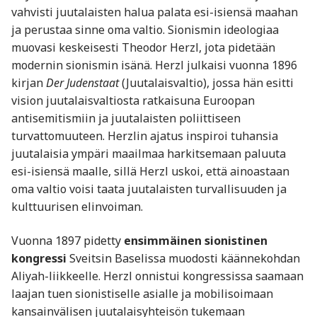
vahvisti juutalaisten halua palata esi-isiensä maahan
ja perustaa sinne oma valtio. Sionismin ideologiaa
muovasi keskeisesti Theodor Herzl, jota pidetään
modernin sionismin isänä. Herzl julkaisi vuonna 1896
kirjan
Der Judenstaat
(Juutalaisvaltio), jossa hän esitti
vision juutalaisvaltiosta ratkaisuna Euroopan
antisemitismiin ja juutalaisten poliittiseen
turvattomuuteen. Herzlin ajatus inspiroi tuhansia
juutalaisia ympäri maailmaa harkitsemaan paluuta
esi-isiensä maalle, sillä Herzl uskoi, että ainoastaan
oma valtio voisi taata juutalaisten turvallisuuden ja
kulttuurisen elinvoiman.
Vuonna 1897 pidetty
ensimmäinen sionistinen
kongressi
Sveitsin Baselissa muodosti käännekohdan
Aliyah-liikkeelle. Herzl onnistui kongressissa saamaan
laajan tuen sionistiselle asialle ja mobilisoimaan
kansainvälisen juutalaisyhteisön tukemaan