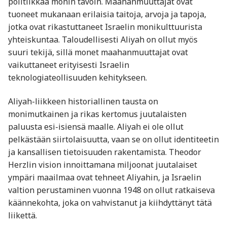
politiikkaa monin tavoin. Maahanmuuttajat ovat
tuoneet mukanaan erilaisia taitoja, arvoja ja tapoja,
jotka ovat rikastuttaneet Israelin monikulttuurista
yhteiskuntaa. Taloudellisesti Aliyah on ollut myös
suuri tekijä, sillä monet maahanmuuttajat ovat
vaikuttaneet erityisesti Israelin
teknologiateollisuuden kehitykseen.
Aliyah-liikkeen historiallinen tausta on
monimutkainen ja rikas kertomus juutalaisten
paluusta esi-isiensä maalle. Aliyah ei ole ollut
pelkästään siirtolaisuutta, vaan se on ollut identiteetin
ja kansallisen tietoisuuden rakentamista. Theodor
Herzlin vision innoittamana miljoonat juutalaiset
ympäri maailmaa ovat tehneet Aliyahin, ja Israelin
valtion perustaminen vuonna 1948 on ollut ratkaiseva
käännekohta, joka on vahvistanut ja kiihdyttänyt tätä
liikettä.