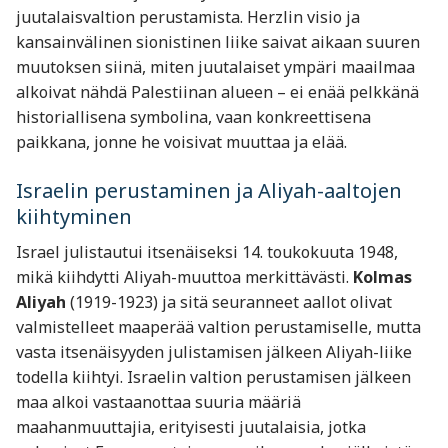
juutalaisvaltion perustamista. Herzlin visio ja
kansainvälinen sionistinen liike saivat aikaan suuren
muutoksen siinä, miten juutalaiset ympäri maailmaa
alkoivat nähdä Palestiinan alueen – ei enää pelkkänä
historiallisena symbolina, vaan konkreettisena
paikkana, jonne he voisivat muuttaa ja elää.
Israelin perustaminen ja Aliyah-aaltojen
kiihtyminen
Israel julistautui itsenäiseksi 14. toukokuuta 1948,
mikä kiihdytti Aliyah-muuttoa merkittävästi.
Kolmas
Aliyah
(1919-1923) ja sitä seuranneet aallot olivat
valmistelleet maaperää valtion perustamiselle, mutta
vasta itsenäisyyden julistamisen jälkeen Aliyah-liike
todella kiihtyi. Israelin valtion perustamisen jälkeen
maa alkoi vastaanottaa suuria määriä
maahanmuuttajia, erityisesti juutalaisia, jotka