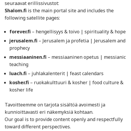
seuraavat erillissivustot:
Shalom.fi
is the main portal site and includes the
following satellite pages:
forever.fi
– hengellisyys & toivo | spirituality & hope
jerusalem.fi
– Jerusalem ja profetia | Jerusalem and
prophecy
messiaaninen.fi
– messiaaninen opetus | messianic
teaching
luach.fi
– juhlakalenterit | feast calendars
kosher.fi
– ruokakulttuuri & kosher | food culture &
kosher life
Tavoitteemme on tarjota sisältöä avoimesti ja
kunnioittavasti eri näkemyksiä kohtaan.
Our goal is to provide content openly and respectfully
toward different perspectives.