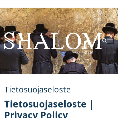
Hyppää
sisältöön
Hae:
Tietosuojaseloste
Tietosuojaseloste |
Privacy Policy