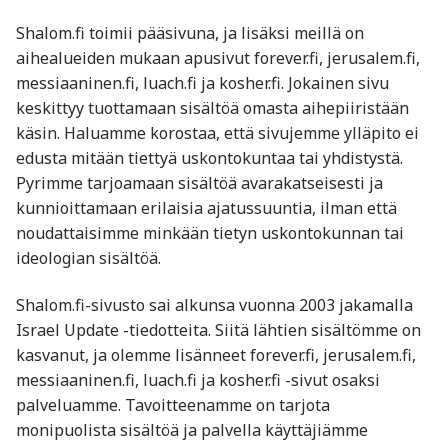
Shalom.fi toimii pääsivuna, ja lisäksi meillä on
aihealueiden mukaan apusivut forever.fi, jerusalem.fi,
messiaaninen.fi, luach.fi ja kosher.fi. Jokainen sivu
keskittyy tuottamaan sisältöä omasta aihepiiristään
käsin. Haluamme korostaa, että sivujemme ylläpito ei
edusta mitään tiettyä uskontokuntaa tai yhdistystä.
Pyrimme tarjoamaan sisältöä avarakatseisesti ja
kunnioittamaan erilaisia ajatussuuntia, ilman että
noudattaisimme minkään tietyn uskontokunnan tai
ideologian sisältöä.
Shalom.fi-sivusto sai alkunsa vuonna 2003 jakamalla
Israel Update -tiedotteita. Siitä lähtien sisältömme on
kasvanut, ja olemme lisänneet forever.fi, jerusalem.fi,
messiaaninen.fi, luach.fi ja kosher.fi -sivut osaksi
palveluamme. Tavoitteenamme on tarjota
monipuolista sisältöä ja palvella käyttäjiämme