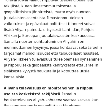
tekijästä, kuten ilmastonmuutoksesta ja
geopoliittisista jännitteistä, mutta myös nuorten
juutalaisten asenteista. Ilmastonmuutoksen
vaikutukset ja epävakaat poliittiset tilanteet voivat
lisätä Aliyah-painetta erityisesti Lähi-idän, Pohjois-
Afrikan ja Euroopan juutalaisväestön keskuudessa.
Samalla nuorten suhtautuminen Aliyahiin on
monimutkainen kysymys, jossa kohtaavat sekä Israelin
tarjoamat mahdollisuudet että taloudelliset haasteet.
Aliyah-liikkeen tulevaisuus tulee olemaan dynaaminen
ja riippuu sekä globaalista kehityksestä että Israelin
sisäisestä kyvystä houkutella ja kotouttaa uusia
kansalaisia.
Aliyahn tulevaisuus on monitahoinen ja riippuu
useista keskeisistä tekijöistä.
Israelin
houkuttelevuus Aliyah-kohteena saattaa kasvaa, kun
ilmastonmuutos ja geopoliittiset jännitteet