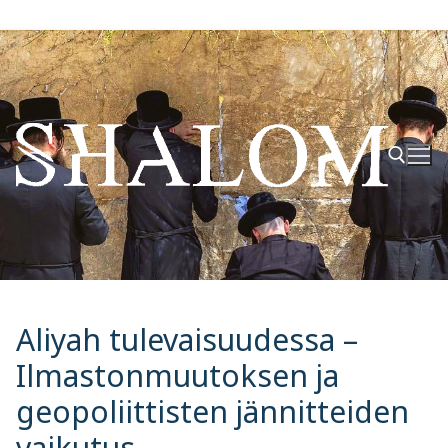
Hyppää
sisältöön
Hae:
Aliyah tulevaisuudessa –
Ilmastonmuutoksen ja
geopoliittisten jännitteiden
vaikutus