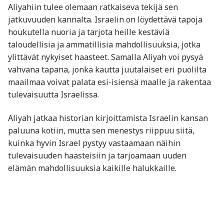
Aliyahiin tulee olemaan ratkaiseva tekijä sen
jatkuvuuden kannalta. Israelin on löydettävä tapoja
houkutella nuoria ja tarjota heille kestäviä
taloudellisia ja ammatillisia mahdollisuuksia, jotka
ylittävät nykyiset haasteet. Samalla Aliyah voi pysyä
vahvana tapana, jonka kautta juutalaiset eri puolilta
maailmaa voivat palata esi-isiensä maalle ja rakentaa
tulevaisuutta Israelissa.
Aliyah jatkaa historian kirjoittamista Israelin kansan
paluuna kotiin, mutta sen menestys riippuu siitä,
kuinka hyvin Israel pystyy vastaamaan näihin
tulevaisuuden haasteisiin ja tarjoamaan uuden
elämän mahdollisuuksia kaikille halukkaille.