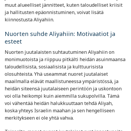
muut alueelliset jännitteet, kuten taloudelliset kriisit
ja hallitusten epäonnistuminen, voivat lisätä
kiinnostusta Aliyahiin​.
Nuorten suhde Aliyahiin: Motivaatiot ja
esteet
Nuorten juutalaisten suhtautuminen Aliyahiin on
monimuotoista ja riippuu pitkälti heidän asuinmaansa
taloudellisista, sosiaalisista ja kulttuurisista
olosuhteista. Yhä useammat nuoret juutalaiset
maailmalla elävät maallistuneessa ympäristössä, ja
heidän siteensä juutalaiseen perintöön ja uskontoon
voi olla heikompi kuin aiemmilla sukupolvilla. Tämä
voi vähentää heidän halukkuuttaan tehdä Aliyah,
koska yhteys Israelin maahan ja sen hengelliseen
merkitykseen ei ole yhtä vahva.