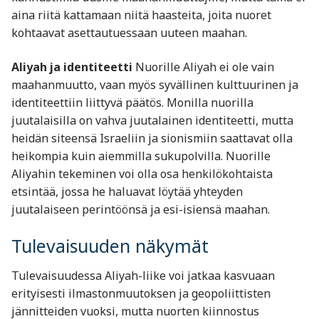
aina riitä kattamaan niitä haasteita, joita nuoret
kohtaavat asettautuessaan uuteen maahan.
Aliyah ja identiteetti
Nuorille Aliyah ei ole vain
maahanmuutto, vaan myös syvällinen kulttuurinen ja
identiteettiin liittyvä päätös. Monilla nuorilla
juutalaisilla on vahva juutalainen identiteetti, mutta
heidän siteensä Israeliin ja sionismiin saattavat olla
heikompia kuin aiemmilla sukupolvilla. Nuorille
Aliyahin tekeminen voi olla osa henkilökohtaista
etsintää, jossa he haluavat löytää yhteyden
juutalaiseen perintöönsä ja esi-isiensä maahan.
Tulevaisuuden näkymät
Tulevaisuudessa Aliyah-liike voi jatkaa kasvuaan
erityisesti ilmastonmuutoksen ja geopoliittisten
jännitteiden vuoksi, mutta nuorten kiinnostus