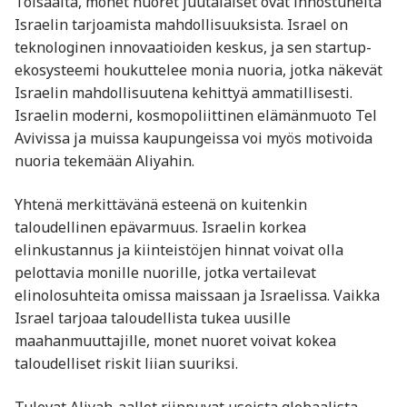
Toisaalta, monet nuoret juutalaiset ovat innostuneita
Israelin tarjoamista mahdollisuuksista. Israel on
teknologinen innovaatioiden keskus, ja sen startup-
ekosysteemi houkuttelee monia nuoria, jotka näkevät
Israelin mahdollisuutena kehittyä ammatillisesti.
Israelin moderni, kosmopoliittinen elämänmuoto Tel
Avivissa ja muissa kaupungeissa voi myös motivoida
nuoria tekemään Aliyahin.
Yhtenä merkittävänä esteenä on kuitenkin
taloudellinen epävarmuus. Israelin korkea
elinkustannus ja kiinteistöjen hinnat voivat olla
pelottavia monille nuorille, jotka vertailevat
elinolosuhteita omissa maissaan ja Israelissa. Vaikka
Israel tarjoaa taloudellista tukea uusille
maahanmuuttajille, monet nuoret voivat kokea
taloudelliset riskit liian suuriksi.
Tulevat Aliyah-aallot riippuvat useista globaalista