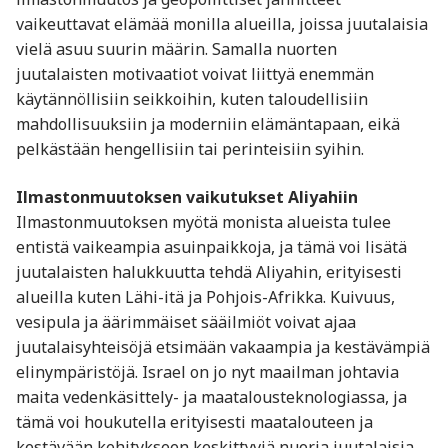
vaikeuttavat elämää monilla alueilla, joissa juutalaisia
vielä asuu suurin määrin. Samalla nuorten
juutalaisten motivaatiot voivat liittyä enemmän
käytännöllisiin seikkoihin, kuten taloudellisiin
mahdollisuuksiin ja moderniin elämäntapaan, eikä
pelkästään hengellisiin tai perinteisiin syihin.
Ilmastonmuutoksen vaikutukset Aliyahiin
Ilmastonmuutoksen myötä monista alueista tulee
entistä vaikeampia asuinpaikkoja, ja tämä voi lisätä
juutalaisten halukkuutta tehdä Aliyahin, erityisesti
alueilla kuten Lähi-itä ja Pohjois-Afrikka. Kuivuus,
vesipula ja äärimmäiset sääilmiöt voivat ajaa
juutalaisyhteisöjä etsimään vakaampia ja kestävämpiä
elinympäristöjä. Israel on jo nyt maailman johtavia
maita vedenkäsittely- ja maatalousteknologiassa, ja
tämä voi houkutella erityisesti maatalouteen ja
kestävään kehitykseen keskittyviä nuoria juutalaisia.