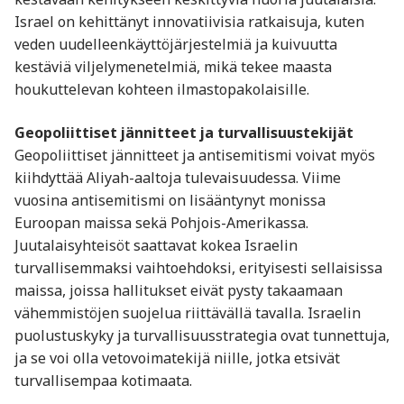
Israel on kehittänyt innovatiivisia ratkaisuja, kuten
veden uudelleenkäyttöjärjestelmiä ja kuivuutta
kestäviä viljelymenetelmiä, mikä tekee maasta
houkuttelevan kohteen ilmastopakolaisille.
Geopoliittiset jännitteet ja turvallisuustekijät
Geopoliittiset jännitteet ja antisemitismi voivat myös
kiihdyttää Aliyah-aaltoja tulevaisuudessa. Viime
vuosina antisemitismi on lisääntynyt monissa
Euroopan maissa sekä Pohjois-Amerikassa.
Juutalaisyhteisöt saattavat kokea Israelin
turvallisemmaksi vaihtoehdoksi, erityisesti sellaisissa
maissa, joissa hallitukset eivät pysty takaamaan
vähemmistöjen suojelua riittävällä tavalla. Israelin
puolustuskyky ja turvallisuusstrategia ovat tunnettuja,
ja se voi olla vetovoimatekijä niille, jotka etsivät
turvallisempaa kotimaata.