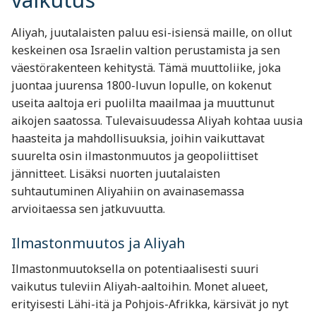
Aliyah, juutalaisten paluu esi-isiensä maille, on ollut
keskeinen osa Israelin valtion perustamista ja sen
väestörakenteen kehitystä. Tämä muuttoliike, joka
juontaa juurensa 1800-luvun lopulle, on kokenut
useita aaltoja eri puolilta maailmaa ja muuttunut
aikojen saatossa. Tulevaisuudessa Aliyah kohtaa uusia
haasteita ja mahdollisuuksia, joihin vaikuttavat
suurelta osin ilmastonmuutos ja geopoliittiset
jännitteet. Lisäksi nuorten juutalaisten
suhtautuminen Aliyahiin on avainasemassa
arvioitaessa sen jatkuvuutta.
Ilmastonmuutos ja Aliyah
Ilmastonmuutoksella on potentiaalisesti suuri
vaikutus tuleviin Aliyah-aaltoihin. Monet alueet,
erityisesti Lähi-itä ja Pohjois-Afrikka, kärsivät jo nyt