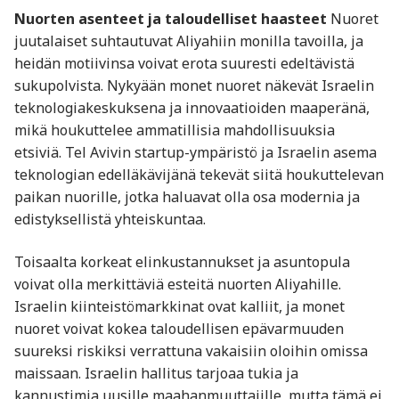
Nuorten asenteet ja taloudelliset haasteet
Nuoret
juutalaiset suhtautuvat Aliyahiin monilla tavoilla, ja
heidän motiivinsa voivat erota suuresti edeltävistä
sukupolvista. Nykyään monet nuoret näkevät Israelin
teknologiakeskuksena ja innovaatioiden maaperänä,
mikä houkuttelee ammatillisia mahdollisuuksia
etsiviä. Tel Avivin startup-ympäristö ja Israelin asema
teknologian edelläkävijänä tekevät siitä houkuttelevan
paikan nuorille, jotka haluavat olla osa modernia ja
edistyksellistä yhteiskuntaa.
Toisaalta korkeat elinkustannukset ja asuntopula
voivat olla merkittäviä esteitä nuorten Aliyahille.
Israelin kiinteistömarkkinat ovat kalliit, ja monet
nuoret voivat kokea taloudellisen epävarmuuden
suureksi riskiksi verrattuna vakaisiin oloihin omissa
maissaan. Israelin hallitus tarjoaa tukia ja
kannustimia uusille maahanmuuttajille, mutta tämä ei