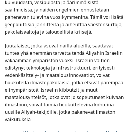
kuivuudesta, vesipulasta ja äärimmäisistä
sääilmiöistä, ja näiden ongelmien ennustetaan
pahenevan tulevina vuosikymmeninä. Tämä voi lisätä
geopoliittisia jännitteitä ja aiheuttaa väestönsiirtoja,
pakolaisaaltoja ja taloudellisia kriisejä.
Juutalaiset, jotka asuvat näillä alueilla, saattavat
tuntea yhä enemmän tarvetta tehdä Aliyahin Israelin
vakaamman ympäristön vuoksi. Israelin valtion
edistynyt teknologia ja infrastruktuuri, erityisesti
vedenkäsittely- ja maatalousinnovaatiot, voivat
houkutella ilmastopakolaisia, jotka etsivät parempaa
elinympäristöä. Israelin kibbutzit ja muut
maatalousyhteisöt, jotka ovat jo sopeutuneet kuivaan
ilmastoon, voivat toimia houkuttelevina kohteina
uusille Aliyah-tekijöille, jotka pakenevat ilmaston
vaikutuksia​.