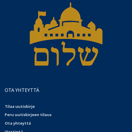
OTA YHTEYTTÄ
Tilaa uutiskirje
Peru uutiskirjeen tilaus
Ota
yhteyttä
Viestintä