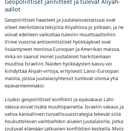
Geopoliittiset jännitteet ja tulevat Aliyah-
aallot
Geopoliittiset haasteet ja juutalaisvastaisuus ovat
olleet merkittäviä tekijöitä Aliyahissa jo pitkään, ja ne
voivat edelleen vaikuttaa tuleviin muuttoaaltoihin.
Viime vuosina antisemitistiset hyökkäykset ovat
lisääntyneet monissa Euroopan ja Amerikan maissa,
mikä on saanut monet juutalaiset harkitsemaan
muuttoa Israeliin. Näiden hyökkäysten kasvu voi
kiihdyttää Aliyah-virtoja, erityisesti Länsi-Euroopan
maista, joissa juutalaisyhteisöt tuntevat olonsa yhä
epävarmemmaksi.
Lisäksi geopoliittiset konfliktit ja epävakaus Lähi-
idässä voivat lisätä muuttopainetta. Israelin vakaus ja
vahva kansallinen turvallisuusstrategia tekevät siitä
houkuttelevan vaihtoehdon alueen juutalaisille, jotka
joutuvat elämään jatkuvien konfliktien keskellä. Myös