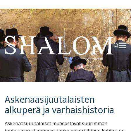
Hyppää
sisältöön
Hae:
Askenaasijuutalaisten
alkuperä ja varhaishistoria
Askenaasijuutalaiset muodostavat suurimman
juutalaisen alaryhmän, jonka historiallinen kehitys on