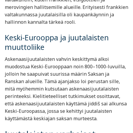
merovingien hallitsemille alueille. Erityisesti frankkien
valtakunnassa juutalaisilla oli kaupankäynnin ja
hallinnon kannalta tärkeä rooli.
Keski-Eurooppa ja juutalaisten
muuttoliike
Askenaasijuutalaisten vahvin keskittymä alkoi
muodostua Keski-Eurooppaan noin 800–1000-luvuilla,
jolloin he saapuivat suurissa määrin Saksan ja
Ranskan alueille. Tämä ajanjakso loi perustan sille,
mitä myöhemmin kutsutaan askenaasijuutalaisten
perinteeksi. Kielitieteelliset tutkimukset osoittavat,
että askenaasijuutalaisten käyttämä jiddiš sai alkunsa
Keski-Euroopassa, jossa se kehittyi juutalaisten
käyttämästä keskiajan saksan murteesta.