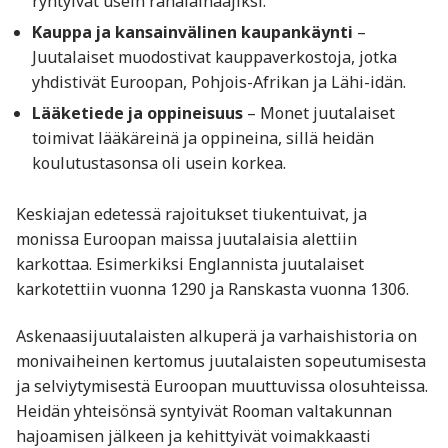
ryhtyivät usein rahalainaajiksi.
Kauppa ja kansainvälinen kaupankäynti
–
Juutalaiset muodostivat kauppaverkostoja, jotka
yhdistivät Euroopan, Pohjois-Afrikan ja Lähi-idän.
Lääketiede ja oppineisuus
– Monet juutalaiset
toimivat lääkäreinä ja oppineina, sillä heidän
koulutustasonsa oli usein korkea.
Keskiajan edetessä rajoitukset tiukentuivat, ja
monissa Euroopan maissa juutalaisia alettiin
karkottaa. Esimerkiksi Englannista juutalaiset
karkotettiin vuonna 1290 ja Ranskasta vuonna 1306.
Askenaasijuutalaisten alkuperä ja varhaishistoria on
monivaiheinen kertomus juutalaisten sopeutumisesta
ja selviytymisestä Euroopan muuttuvissa olosuhteissa.
Heidän yhteisönsä syntyivät Rooman valtakunnan
hajoamisen jälkeen ja kehittyivät voimakkaasti