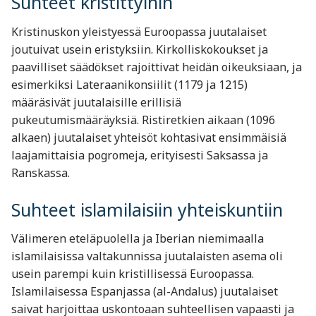
Suhteet kristittyihin
Kristinuskon yleistyessä Euroopassa juutalaiset
joutuivat usein eristyksiin. Kirkolliskokoukset ja
paavilliset säädökset rajoittivat heidän oikeuksiaan, ja
esimerkiksi Lateraanikonsiilit (1179 ja 1215)
määräsivät juutalaisille erillisiä
pukeutumismääräyksiä. Ristiretkien aikaan (1096
alkaen) juutalaiset yhteisöt kohtasivat ensimmäisiä
laajamittaisia pogromeja, erityisesti Saksassa ja
Ranskassa.
Suhteet islamilaisiin yhteiskuntiin
Välimeren eteläpuolella ja Iberian niemimaalla
islamilaisissa valtakunnissa juutalaisten asema oli
usein parempi kuin kristillisessä Euroopassa.
Islamilaisessa Espanjassa (al-Andalus) juutalaiset
saivat harjoittaa uskontoaan suhteellisen vapaasti ja