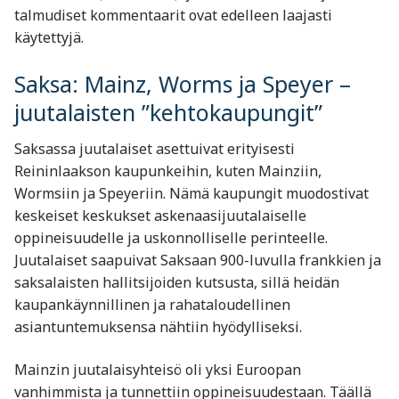
talmudiset kommentaarit ovat edelleen laajasti
käytettyjä.
Saksa: Mainz, Worms ja Speyer –
juutalaisten ”kehtokaupungit”
Saksassa juutalaiset asettuivat erityisesti
Reininlaakson kaupunkeihin, kuten Mainziin,
Wormsiin ja Speyeriin. Nämä kaupungit muodostivat
keskeiset keskukset askenaasijuutalaiselle
oppineisuudelle ja uskonnolliselle perinteelle.
Juutalaiset saapuivat Saksaan 900-luvulla frankkien ja
saksalaisten hallitsijoiden kutsusta, sillä heidän
kaupankäynnillinen ja rahataloudellinen
asiantuntemuksensa nähtiin hyödylliseksi.
Mainzin juutalaisyhteisö oli yksi Euroopan
vanhimmista ja tunnettiin oppineisuudestaan. Täällä