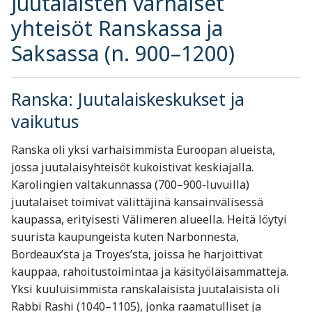
Juutalaisten varhaiset
yhteisöt Ranskassa ja
Saksassa (n. 900–1200)
Ranska: Juutalaiskeskukset ja
vaikutus
Ranska oli yksi varhaisimmista Euroopan alueista,
jossa juutalaisyhteisöt kukoistivat keskiajalla.
Karolingien valtakunnassa (700–900-luvuilla)
juutalaiset toimivat välittäjinä kansainvälisessä
kaupassa, erityisesti Välimeren alueella. Heitä löytyi
suurista kaupungeista kuten Narbonnesta,
Bordeaux’sta ja Troyes’sta, joissa he harjoittivat
kauppaa, rahoitustoimintaa ja käsityöläisammatteja.
Yksi kuuluisimmista ranskalaisista juutalaisista oli
Rabbi Rashi (1040–1105), jonka raamatulliset ja