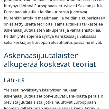
liittynyt lähinnä Eurooppaan, erityisesti Saksan ja Itä-
Euroopan alueille. Heidän juurensa juontavat
kuitenkin antiikin maailmaan, ja heidän alkuperästään
on esitetty useita teorioita. Tämä artikkeli tarkastelee
askenaasijuutalaisten alkuperää ja varhaishistoriaa,
heidän yhteisöjensä syntyä Ranskassa ja Saksassa
sekä keskiajan Euroopan olosuhteita, joissa he elivät.
Askenaasijuutalaisten
alkuperää koskevat teoriat
Lähi-itä
Yleisesti hyväksytyn käsityksen mukaan
askenaasijuutalaiset polveutuvat Lähi-idästä peräisin
olevista juutalaisista, jotka muuttivat Eurooppaan
Rooman valtakunnan aikana ja sen jälkeen. Antiikin