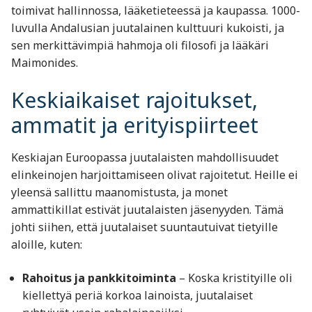
toimivat hallinnossa, lääketieteessä ja kaupassa. 1000-
luvulla Andalusian juutalainen kulttuuri kukoisti, ja
sen merkittävimpiä hahmoja oli filosofi ja lääkäri
Maimonides.
Keskiaikaiset rajoitukset,
ammatit ja erityispiirteet
Keskiajan Euroopassa juutalaisten mahdollisuudet
elinkeinojen harjoittamiseen olivat rajoitetut. Heille ei
yleensä sallittu maanomistusta, ja monet
ammattikillat estivät juutalaisten jäsenyyden. Tämä
johti siihen, että juutalaiset suuntautuivat tietyille
aloille, kuten:
Rahoitus ja pankkitoiminta
– Koska kristityille oli
kiellettyä periä korkoa lainoista, juutalaiset