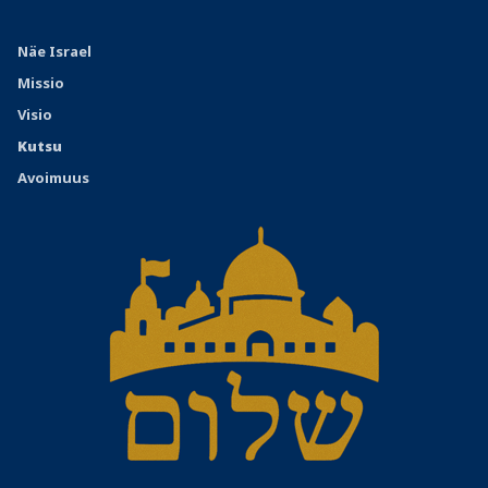
Näe Israel
Missio
Visio
Kutsu
Avoimuus