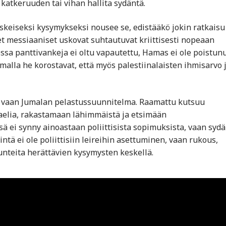
a katkeruuden tai vihan hallita sydäntä.
skeiseksi kysymykseksi nousee se, edistääkö jokin ratkaisu
et messiaaniset uskovat suhtautuvat kriittisesti nopeaan
ossa panttivankeja ei oltu vapautettu, Hamas ei ole poistun
Samalla he korostavat, että myös palestiinalaisten ihmisarvo 
a vaan Jumalan pelastussuunnitelma. Raamattu kutsuu
elia, rakastamaan lähimmäistä ja etsimään
ä ei synny ainoastaan poliittisista sopimuksista, vaan syd
ntä ei ole poliittisiin leireihin asettuminen, vaan rukous,
tunteita herättävien kysymysten keskellä.