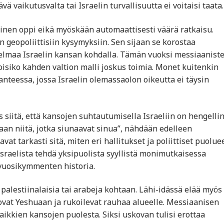
vä vaikutusvalta tai Israelin turvallisuutta ei voitaisi taata.
llinen oppi eikä myöskään automaattisesti väärä ratkaisu.
 geopoliittisiin kysymyksiin. Sen sijaan se korostaa
lmaa Israelin kansan kohdalla. Tämän vuoksi messiaanist
oisiko kahden valtion malli joskus toimia. Monet kuitenkin
lanteessa, jossa Israelin olemassaolon oikeutta ei täysin
siitä, että kansojen suhtautumisella Israeliin on hengelli
an niitä, jotka siunaavat sinua”, nähdään edelleen
t tarkasti sitä, miten eri hallitukset ja poliittiset puolue
 Israelista tehdä yksipuolista syyllistä monimutkaisessa
 vuosikymmenten historia.
alestiinalaisia tai arabeja kohtaan. Lähi-idässä elää myös
kovat Yeshuaan ja rukoilevat rauhaa alueelle. Messiaanisen
ikkien kansojen puolesta. Siksi uskovan tulisi erottaa