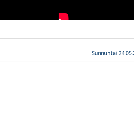
Next
Sunnuntai 24.05
post: