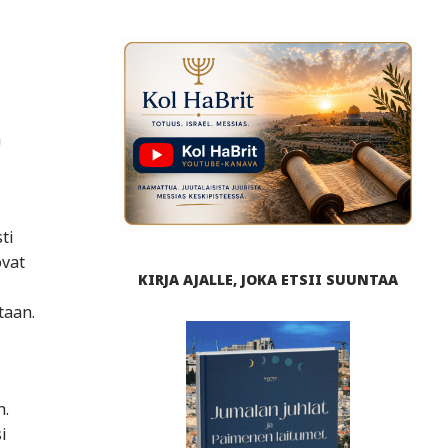
ä
ti
ovat
KIRJA AJALLE, JOKA ETSII SUUNTAA
taan.
n.
i