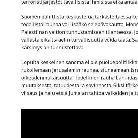
terroristijärjestöt tavallisista ihmisistä eikä anta
Suomen poliittista keskustelua tarkasteltaessa ke
todellista rauhaa vai lisääkö se epävakautta. Mon
Palestiinan valtion tunnustamiseen tilanteessa, j
vallasta eikä Israelin turvallisuutta voida taata. 
kärsimys on tunnustettava.
Lopulta keskeinen sanoma ei ole puoluepolitiikk
rukoilemaan Jerusalemin rauhaa, siunaamaan Isra
oikeudenmukaisuutta. Todellinen rauha Lähi-idäss
muutoksesta, totuudesta ja sovinnosta. Siksi tärkei
viisaus ja halu etsiä Jumalan tahtoa vaikeiden ja 