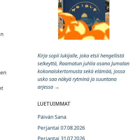
en
Kirja sopii lukijalle, joka etsii hengellistä
selkeyttä, Raamatun juhlia osana Jumalan
kokonaiskertomusta sekä elämää, jossa
nen
usko saa näkyä rytminä ja suuntana
arjessa
→
et
LUETUIMMAT
Päivän Sana
Perjantai 07.08.2026
Perjantai 31.07.2026