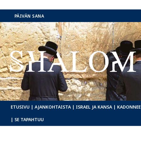
Hyppää
PÄIVÄN SANA
sisältöön
ETUSIVU
| AJANKOHTAISTA
| ISRAEL JA KANSA
| KADONNEE
| SE TAPAHTUU