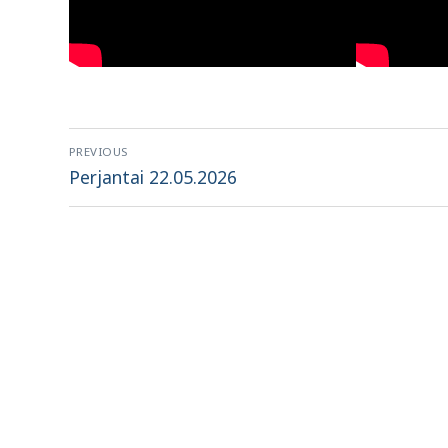
Artikkelien
PREVIOUS
selaus
Previous
Perjantai 22.05.2026
post: