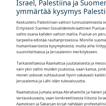
Israel, Palestiina ja Suomen
ymmärtää kysymys Palesti
Keskustelu Palestiinan valtion tunnustamisesta o
Erityisesti Suomen Sosialidemokraattinen Puolue (
valtio osana kahden valtion mallia. Puolue on per
tarpeella edistää rauhanprosessia. Monille suomal
humanitaarisesta kysymyksestä, mutta aihe liitty
suunnitelmassa ja Jerusalemin merkitykseen.
Tarkasteltaessa Raamattua juutalaisesta ja messi
vain yksi valtio muiden joukossa, vaan kansa, jonka 
monet uskovat suhtautuvat hyvin vakavasti kaikkiin
Jerusalemia ja Lähi-idän tulevaisuutta.
Raamatussa Jumala antaa Abrahamille ja hänen jäl
vertauskuvasta, vaan konkreettisesta liitosta Israe
Aamoksen ja Sakarjan kirjat nähdään profeetalli