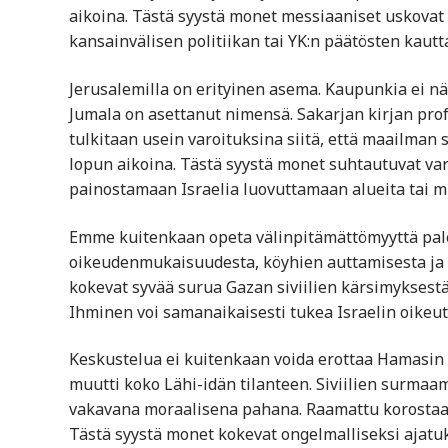
aikoina. Tästä syystä monet messiaaniset uskovat 
kansainvälisen politiikan tai YK:n päätösten kautt
Jerusalemilla on erityinen asema. Kaupunkia ei n
Jumala on asettanut nimensä. Sakarjan kirjan prof
tulkitaan usein varoituksina siitä, että maailman
lopun aikoina. Tästä syystä monet suhtautuvat vara
painostamaan Israelia luovuttamaan alueita tai 
Emme kuitenkaan opeta välinpitämättömyyttä pale
oikeudenmukaisuudesta, köyhien auttamisesta ja 
kokevat syvää surua Gazan siviilien kärsimyksestä
Ihminen voi samanaikaisesti tukea Israelin oikeut
Keskustelua ei kuitenkaan voida erottaa Hamasin 
muutti koko Lähi-idän tilanteen. Siviilien surmaa
vakavana moraalisena pahana. Raamattu korostaa 
Tästä syystä monet kokevat ongelmalliseksi ajatuk