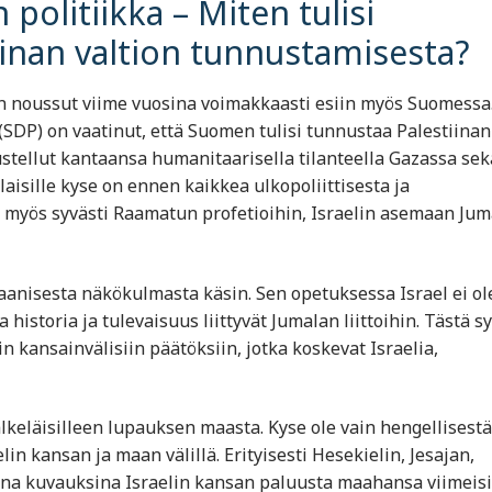
 politiikka – Miten tulisi
inan valtion tunnustamisesta?
n noussut viime vuosina voimakkaasti esiin myös Suomessa
SDP) on vaatinut, että Suomen tulisi tunnustaa Palestiinan
ustellut kantaansa humanitaarisella tilanteella Gazassa sek
aisille kyse on ennen kaikkea ulkopoliittisesta ja
y myös syvästi Raamatun profetioihin, Israelin asemaan Ju
aanisesta näkökulmasta käsin. Sen opetuksessa Israel ei ol
historia ja tulevaisuus liittyvät Jumalan liittoihin. Tästä s
 kansainvälisiin päätöksiin, jotka koskevat Israelia,
keläisilleen lupauksen maasta. Kyse ole vain hengellisestä
lin kansan ja maan välillä. Erityisesti Hesekielin, Jesajan,
sina kuvauksina Israelin kansan paluusta maahansa viimeis