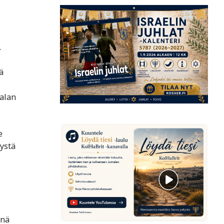
.
ä
malan
e
yystä
inä