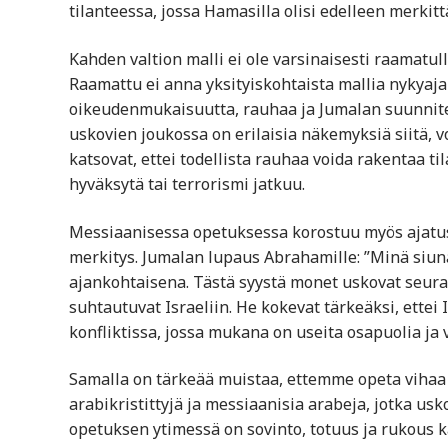
tilanteessa, jossa Hamasilla olisi edelleen merkittä
Kahden valtion malli ei ole varsinaisesti raamatu
Raamattu ei anna yksityiskohtaista mallia nykyajan
oikeudenmukaisuutta, rauhaa ja Jumalan suunnite
uskovien joukossa on erilaisia näkemyksiä siitä, v
katsovat, ettei todellista rauhaa voida rakentaa ti
hyväksytä tai terrorismi jatkuu.
Messiaanisessa opetuksessa korostuu myös ajatus 
merkitys. Jumalan lupaus Abrahamille: ”Minä siuna
ajankohtaisena. Tästä syystä monet uskovat seuraava
suhtautuvat Israeliin. He kokevat tärkeäksi, ettei
konfliktissa, jossa mukana on useita osapuolia ja
Samalla on tärkeää muistaa, ettemme opeta vihaa p
arabikristittyjä ja messiaanisia arabeja, jotka us
opetuksen ytimessä on sovinto, totuus ja rukous ka