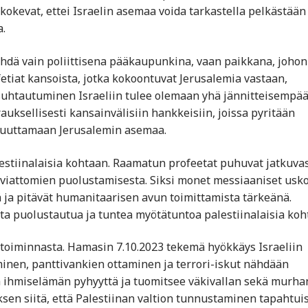
kokevat, ettei Israelin asemaa voida tarkastella pelkästään
a.
ähdä vain poliittisena pääkaupunkina, vaan paikkana, johon
etiat kansoista, jotka kokoontuvat Jerusalemia vastaan,
 suhtautuminen Israeliin tulee olemaan yhä jännitteisempä
uksellisesti kansainvälisiin hankkeisiin, joissa pyritään
muuttamaan Jerusalemin asemaa.
stiinalaisia kohtaan. Raamatun profeetat puhuvat jatkuvas
viattomien puolustamisesta. Siksi monet messiaaniset usk
 ja pitävät humanitaarisen avun toimittamista tärkeänä.
ta puolustautua ja tuntea myötätuntoa palestiinalaisia koh
toiminnasta. Hamasin 7.10.2023 tekemä hyökkäys Israeliin
minen, panttivankien ottaminen ja terrori-iskut nähdään
ihmiselämän pyhyyttä ja tuomitsee väkivallan sekä murha
sen siitä, että Palestiinan valtion tunnustaminen tapahtuis