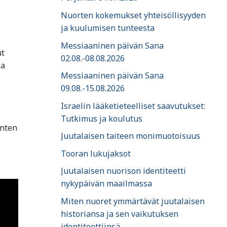
Nuorten kokemukset yhteisöllisyyden
ja kuulumisen tunteesta
Messiaaninen päivän Sana
ut
02.08.-08.08.2026
ja
Messiaaninen päivän Sana
09.08.-15.08.2026
Israelin lääketieteelliset saavutukset:
Tutkimus ja koulutus
änten
Juutalaisen taiteen monimuotoisuus
Tooran lukujaksot
Juutalaisen nuorison identiteetti
nykypäivän maailmassa
Miten nuoret ymmärtävät juutalaisen
historiansa ja sen vaikutuksen
identiteettiinsä