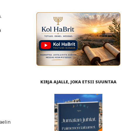
.
a
KIRJA AJALLE, JOKA ETSII SUUNTAA
aelin