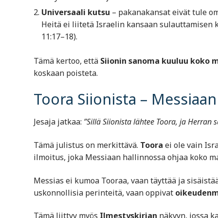
Universaali kutsu
– pakanakansat eivät tule om
Heitä ei liitetä Israelin kansaan sulauttamisen 
11:17–18).
Tämä kertoo, että
Siionin sanoma kuuluu koko 
koskaan poisteta.
Toora Siionista – Messiaan
Jesaja jatkaa:
”Sillä Siionista lähtee Toora, ja Herran
Tämä julistus on merkittävä.
Toora
ei ole vain Isr
ilmoitus, joka Messiaan hallinnossa ohjaa koko m
Messias ei kumoa Tooraa, vaan täyttää ja sisäistää 
uskonnollisia perinteitä, vaan oppivat
oikeudenmu
Tämä liittyy myös
Ilmestyskirjan
näkyyn, jossa k