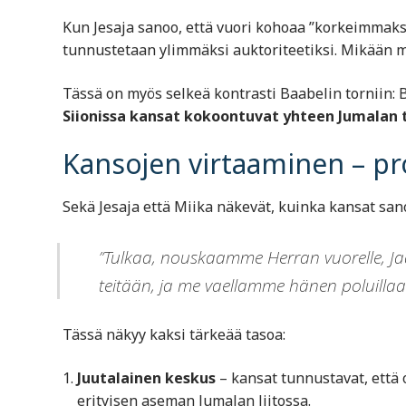
Kun Jesaja sanoo, että vuori kohoaa ”korkeimmaksi 
tunnustetaan ylimmäksi auktoriteetiksi. Mikään muu
Tässä on myös selkeä kontrasti Baabelin torniin:
Siionissa kansat kokoontuvat yhteen Jumalan 
Kansojen virtaaminen – pro
Sekä Jesaja että Miika näkevät, kuinka kansat san
”Tulkaa, nouskaamme Herran vuorelle, J
teitään, ja me vaellamme hänen poluillaan.
Tässä näkyy kaksi tärkeää tasoa:
Juutalainen keskus
– kansat tunnustavat, että 
erityisen aseman Jumalan liitossa.