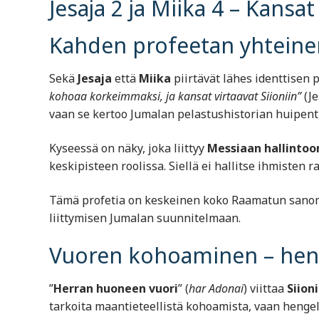
Jesaja 2 ja Miika 4 – Kansat
Kahden profeetan yhteine
Sekä
Jesaja
että
Miika
piirtävät lähes identtisen 
kohoaa korkeimmaksi, ja kansat virtaavat Siioniin”
(Je
vaan se kertoo Jumalan pelastushistorian huipen
Kyseessä on näky, joka liittyy
Messiaan hallintoo
keskipisteen roolissa. Siellä ei hallitse ihmiste
Tämä profetia on keskeinen koko Raamatun sanomas
liittymisen Jumalan suunnitelmaan.
Vuoren kohoaminen – henge
”
Herran huoneen vuori
” (
har Adonai
) viittaa
Siioni
tarkoita maantieteellistä kohoamista, vaan hengell