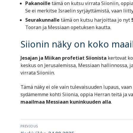
Pakanoille
tämä on kutsu virrata Siioniin, oppia
Se ei merkitse Israelin syrjäyttämistä, vaan lii
Seurakunnalle
tämä on kutsu harjoittaa jo nyt
Tooran ja Messiaan opetuksen kautta.
Siionin näky on koko maa
Jesajan ja Miikan profetiat Siionista
kertovat ko
keskus on Jerusalemissa, Messiaan hallinnossa, ja
virrata Siioniin.
Tämä näky ei ole vain tulevaisuuden lupaus, vaan
sydämemme kohti Siionia, oppia Herran teitä ja va
maailmaa Messiaan kuninkuuden alla
.
Artikkelien
PREVIOUS
Previous