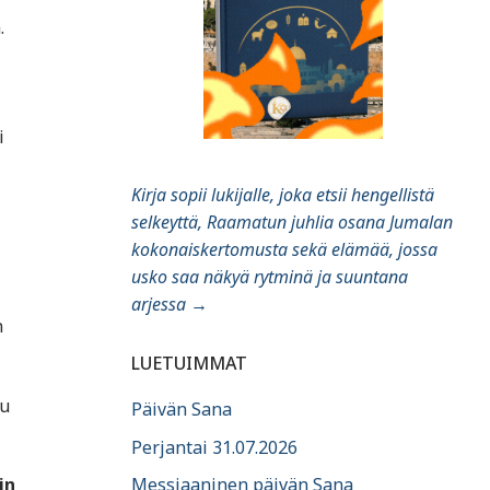
.
i
Kirja sopii lukijalle, joka etsii hengellistä
selkeyttä, Raamatun juhlia osana Jumalan
kokonaiskertomusta sekä elämää, jossa
usko saa näkyä rytminä ja suuntana
arjessa
→
n
LUETUIMMAT
su
Päivän Sana
Perjantai 31.07.2026
in
Messiaaninen päivän Sana