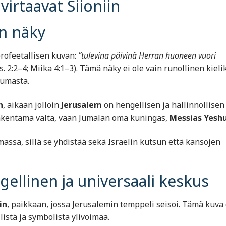
 virtaavat Siioniin
n näky
profeetallisen kuvan:
”tulevina päivinä Herran huoneen vuori
s. 2:2–4; Miika 4:1–3). Tämä näky ei ole vain runollinen kieli
tumasta.
n
, aikaan jolloin
Jerusalem
on hengellisen ja hallinnollisen
n rakentama valta, vaan Jumalan oma kuningas,
Messias Yesh
sa, sillä se yhdistää sekä Israelin kutsun että kansojen
llinen ja universaali keskus
in
, paikkaan, jossa Jerusalemin temppeli seisoi. Tämä kuva 
istä ja symbolista ylivoimaa.