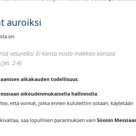
t auroiksi
sta on:
nsä vesureiksi. Ei kansa nosta miekkaa kansaa
(Jes. 2:4)
aanisen aikakauden todellisuus
.
essiaan oikeudenmukaisella hallinnolla
.
o, että voimat, jotka ennen kulutettiin sotaan, käytetään
äkivaltaa, saa lopullisen parannuksen vain
Siionin Messiaa