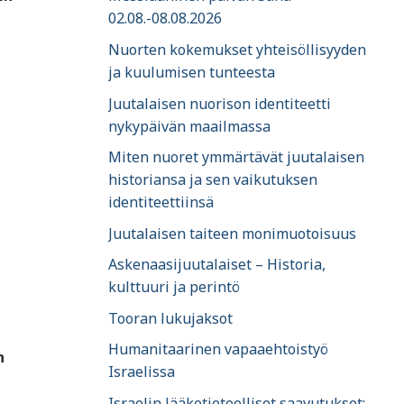
02.08.-08.08.2026
Nuorten kokemukset yhteisöllisyyden
ja kuulumisen tunteesta
Juutalaisen nuorison identiteetti
nykypäivän maailmassa
Miten nuoret ymmärtävät juutalaisen
historiansa ja sen vaikutuksen
identiteettiinsä
Juutalaisen taiteen monimuotoisuus
Askenaasijuutalaiset – Historia,
kulttuuri ja perintö
Tooran lukujaksot
Humanitaarinen vapaaehtoistyö
n
Israelissa
Israelin lääketieteelliset saavutukset: