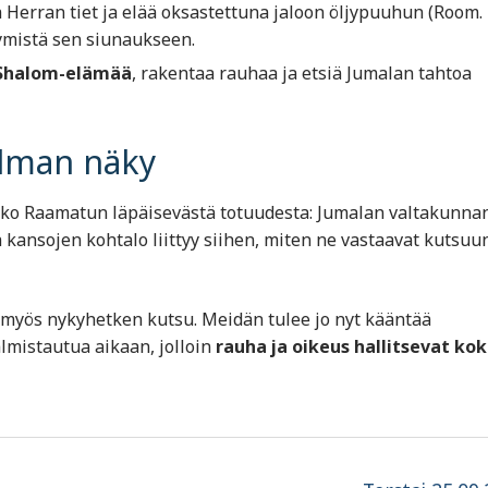
 Herran tiet ja elää oksastettuna jaloon öljypuuhun (Room. 
ttymistä sen siunaukseen.
Shalom-elämää
, rakentaa rauhaa ja etsiä Jumalan tahtoa
ilman näky
ko Raamatun läpäisevästä totuudesta: Jumalan valtakunna
 kansojen kohtalo liittyy siihen, miten ne vastaavat kutsuu
 myös nykyhetken kutsu. Meidän tulee jo nyt kääntää
lmistautua aikaan, jolloin
rauha ja oikeus hallitsevat ko
Next