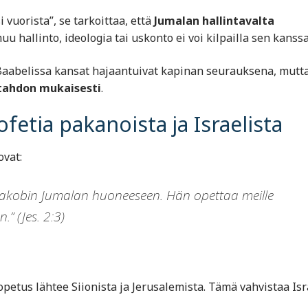
vuorista”, se tarkoittaa, että
Jumalan hallintavalta
 hallinto, ideologia tai uskonto ei voi kilpailla sen kanssa
 Baabelissa kansat hajaantuivat kapinan seurauksena, mutt
tahdon mukaisesti
.
fetia pakanoista ja Israelista
ovat:
aakobin Jumalan huoneeseen. Hän opettaa meille
” (Jes. 2:3)
opetus lähtee Siionista ja Jerusalemista. Tämä vahvistaa Isr