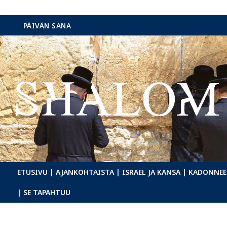
Hyppää
PÄIVÄN SANA
sisältöön
ETUSIVU
| AJANKOHTAISTA
| ISRAEL JA KANSA
| KADONNEE
| SE TAPAHTUU