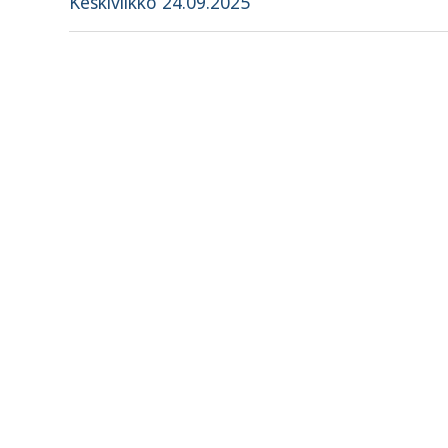
selaus
Keskiviikko 24.09.2025
post: