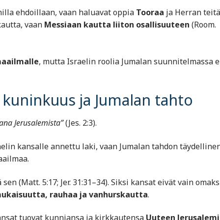
illa ehdoillaan, vaan haluavat oppia
Tooraa
ja Herran teitä
kautta, vaan
Messiaan kautta liiton osallisuuteen
(Room.
maailmalle
, mutta Israelin roolia Jumalan suunnitelmassa e
 kuninkuus ja Jumalan tahto
 sana Jerusalemista”
(Jes. 2:3).
aelin kansalle annettu laki, vaan Jumalan tahdon täydelline
aailmaa.
sen (Matt. 5:17; Jer. 31:31–34). Siksi kansat eivät vain omak
kaisuutta, rauhaa ja vanhurskautta
.
ansat tuovat kunniansa ja kirkkautensa
Uuteen Jerusalemi