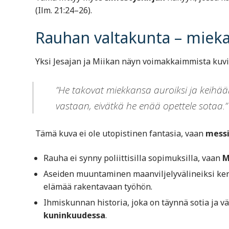
(Ilm. 21:24–26).
Rauhan valtakunta – mieka
Yksi Jesajan ja Miikan näyn voimakkaimmista kuvi
”He takovat miekkansa auroiksi ja keihää
vastaan, eivätkä he enää opettele sotaa.” 
Tämä kuva ei ole utopistinen fantasia, vaan
messi
Rauha ei synny poliittisilla sopimuksilla, vaan
M
Aseiden muuntaminen maanviljelyvälineiksi kerto
elämää rakentavaan työhön.
Ihmiskunnan historia, joka on täynnä sotia ja v
kuninkuudessa
.