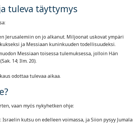
ja tuleva täyttymys
sa:
n Jerusalemiin on jo alkanut. Miljoonat uskovat ympäri
skukseksi ja Messiaan kuninkuuden todellisuudeksi.
muodon Messiaan toisessa tulemuksessa, jolloin Hän
(Sak. 14; Ilm. 20).
kkaus odottaa tulevaa aikaa.
e?
arten, vaan myös nykyhetken ohje:
Israelin kutsu on edelleen voimassa, ja Siion pysyy Jumala