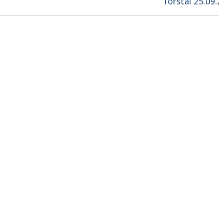
Torstai 25.09
post: