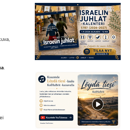
kuva,
ua
.
ei