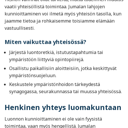
vaatii yhteisöllistä toimintaa. Jumalan lahjojen
kunnioittaminen voi ilmetä myös yhteisön tasolla, kun
jaamme tietoa ja rohkaisemme toisiamme elämään
vastuullisesti.
Miten vaikuttaa yhteisössä?
Järjestä luontoretkiä, istutustapahtumia tai
ympäristöön liittyviä opintopiirejä.
Osallistu paikallisiin aloitteisiin, jotka keskittyvät
ympäristönsuojeluun.
Keskustele ympäristönhoidon tärkeydestä
synagogassa, seurakunnassa tai muussa yhteisössä.
Henkinen yhteys luomakuntaan
Luonnon kunnioittaminen ei ole vain fyysistä
toimintaa, vaan myös hengellistä. Jumalan