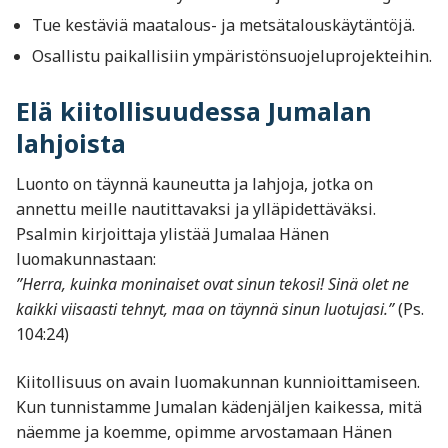
Tue kestäviä maatalous- ja metsätalouskäytäntöjä.
Osallistu paikallisiin ympäristönsuojeluprojekteihin.
Elä kiitollisuudessa Jumalan
lahjoista
Luonto on täynnä kauneutta ja lahjoja, jotka on
annettu meille nautittavaksi ja ylläpidettäväksi.
Psalmin kirjoittaja ylistää Jumalaa Hänen
luomakunnastaan:
”Herra, kuinka moninaiset ovat sinun tekosi! Sinä olet ne
kaikki viisaasti tehnyt, maa on täynnä sinun luotujasi.”
(Ps.
104:24)
Kiitollisuus on avain luomakunnan kunnioittamiseen.
Kun tunnistamme Jumalan kädenjäljen kaikessa, mitä
näemme ja koemme, opimme arvostamaan Hänen