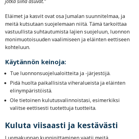
jotka siinä asuvat.”
Eläimet ja kasvit ovat osa Jumalan suunnitelmaa, ja
meitä kutsutaan suojelemaan niitä. Tämä tarkoittaa
vastuullista suhtautumista lajien suojeluun, luonnon
monimuotoisuuden vaalimiseen ja eläinten eettiseen
kohteluun.
Käytännön keinoja:
Tue luonnonsuojelualoitteita ja -järjestöjä.
Pidä huolta paikallisista viheralueista ja eläinten
elinympäristöistä.
Ole tietoinen kulutusvalinnoistasi, esimerkiksi
valitse eettisesti tuotettuja tuotteita.
Kuluta viisaasti ja kestävästi
Luomakunnan kunnioittaminen vaatii meitä