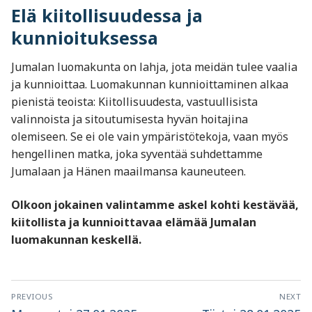
Elä kiitollisuudessa ja
kunnioituksessa
Jumalan luomakunta on lahja, jota meidän tulee vaalia
ja kunnioittaa. Luomakunnan kunnioittaminen alkaa
pienistä teoista: Kiitollisuudesta, vastuullisista
valinnoista ja sitoutumisesta hyvän hoitajina
olemiseen. Se ei ole vain ympäristötekoja, vaan myös
hengellinen matka, joka syventää suhdettamme
Jumalaan ja Hänen maailmansa kauneuteen.
Olkoon jokainen valintamme askel kohti kestävää,
kiitollista ja kunnioittavaa elämää Jumalan
luomakunnan keskellä.
Artikkelien
PREVIOUS
NEXT
Previous
Next