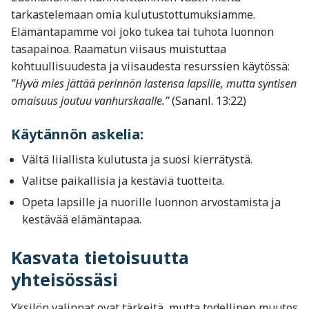
tarkastelemaan omia kulutustottumuksiamme.
Elämäntapamme voi joko tukea tai tuhota luonnon
tasapainoa. Raamatun viisaus muistuttaa
kohtuullisuudesta ja viisaudesta resurssien käytössä:
”Hyvä mies jättää perinnön lastensa lapsille, mutta syntisen
omaisuus joutuu vanhurskaalle.”
(Sananl. 13:22)
Käytännön askelia:
Vältä liiallista kulutusta ja suosi kierrätystä.
Valitse paikallisia ja kestäviä tuotteita.
Opeta lapsille ja nuorille luonnon arvostamista ja
kestävää elämäntapaa.
Kasvata tietoisuutta
yhteisössäsi
Yksilön valinnat ovat tärkeitä, mutta todellinen muutos