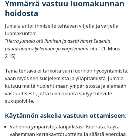
Ymmärrä vastuu luomakunnan
hoidosta
Jumala antoi ihmiselle tehtävän viljellä ja varjella
luomakuntaa:
”Herra Jumala otti ihmisen ja asetti hänet Eedenin
puutarhaan viljelemään ja varjelemaan sitä.”
(1. Moos.
2:15)
Tämä tehtävä ei tarkoita vain luonnon hyödyntämistä,
vaan myös sen suojelemista ja ylläpitämistä. Jumala
kutsuu meitä huolehtimaan ympäristöstä ja elämään
vastuullisesti, jotta luomakunta säilyy tuleville
sukupolville.
Käytännön askelia vastuun ottamiseen:
Vähennä ympäristöjalanjälkeäsi: Kierrätä, käytä
vähemmän kertakäyttötuotteita ja säästä energiaa.