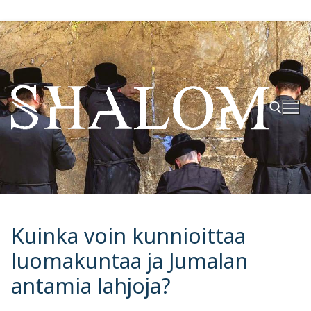
Hyppää
sisältöön
Hae:
Kuinka voin kunnioittaa
luomakuntaa ja Jumalan
antamia lahjoja?