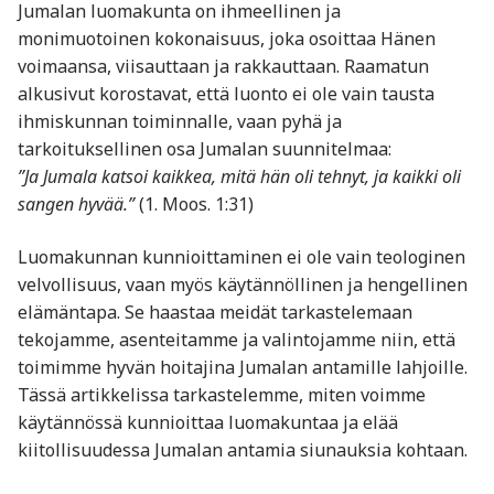
Jumalan luomakunta on ihmeellinen ja
monimuotoinen kokonaisuus, joka osoittaa Hänen
voimaansa, viisauttaan ja rakkauttaan. Raamatun
alkusivut korostavat, että luonto ei ole vain tausta
ihmiskunnan toiminnalle, vaan pyhä ja
tarkoituksellinen osa Jumalan suunnitelmaa:
”Ja Jumala katsoi kaikkea, mitä hän oli tehnyt, ja kaikki oli
sangen hyvää.”
(1. Moos. 1:31)
Luomakunnan kunnioittaminen ei ole vain teologinen
velvollisuus, vaan myös käytännöllinen ja hengellinen
elämäntapa. Se haastaa meidät tarkastelemaan
tekojamme, asenteitamme ja valintojamme niin, että
toimimme hyvän hoitajina Jumalan antamille lahjoille.
Tässä artikkelissa tarkastelemme, miten voimme
käytännössä kunnioittaa luomakuntaa ja elää
kiitollisuudessa Jumalan antamia siunauksia kohtaan.