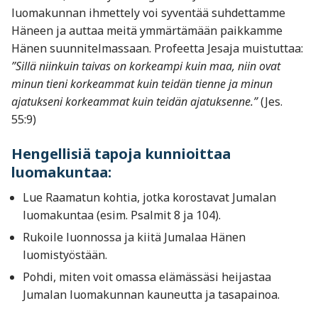
luomakunnan ihmettely voi syventää suhdettamme
Häneen ja auttaa meitä ymmärtämään paikkamme
Hänen suunnitelmassaan. Profeetta Jesaja muistuttaa:
”Sillä niinkuin taivas on korkeampi kuin maa, niin ovat
minun tieni korkeammat kuin teidän tienne ja minun
ajatukseni korkeammat kuin teidän ajatuksenne.”
(Jes.
55:9)
Hengellisiä tapoja kunnioittaa
luomakuntaa:
Lue Raamatun kohtia, jotka korostavat Jumalan
luomakuntaa (esim. Psalmit 8 ja 104).
Rukoile luonnossa ja kiitä Jumalaa Hänen
luomistyöstään.
Pohdi, miten voit omassa elämässäsi heijastaa
Jumalan luomakunnan kauneutta ja tasapainoa.