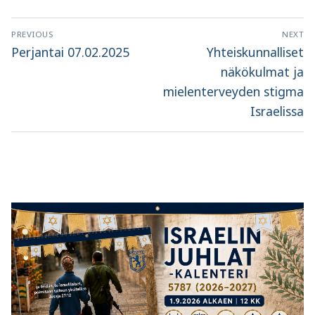
Artikkelien
PREVIOUS
NEXT
selaus
Previous
Next
Perjantai 07.02.2025
Yhteiskunnalliset
post:
post:
näkökulmat ja
mielenterveyden stigma
Israelissa