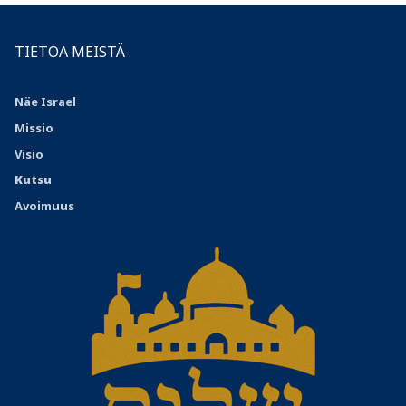
TIETOA MEISTÄ
Näe Israel
Missio
Visio
Kutsu
Avoimuus