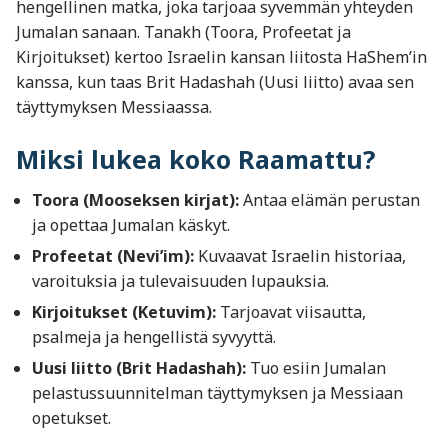
hengellinen matka, joka tarjoaa syvemmän yhteyden
Jumalan sanaan. Tanakh (Toora, Profeetat ja
Kirjoitukset) kertoo Israelin kansan liitosta HaShem’in
kanssa, kun taas Brit Hadashah (Uusi liitto) avaa sen
täyttymyksen Messiaassa.
Miksi lukea koko Raamattu?
Toora (Mooseksen kirjat):
Antaa elämän perustan
ja opettaa Jumalan käskyt.
Profeetat (Nevi’im):
Kuvaavat Israelin historiaa,
varoituksia ja tulevaisuuden lupauksia.
Kirjoitukset (Ketuvim):
Tarjoavat viisautta,
psalmeja ja hengellistä syvyyttä.
Uusi liitto (Brit Hadashah):
Tuo esiin Jumalan
pelastussuunnitelman täyttymyksen ja Messiaan
opetukset.