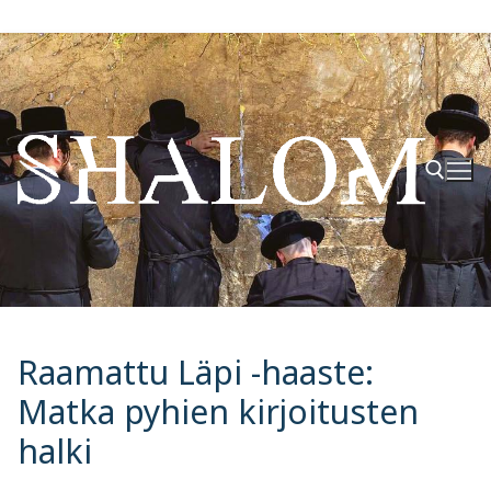
Hyppää
sisältöön
Hae:
Raamattu Läpi -haaste:
Matka pyhien kirjoitusten
halki