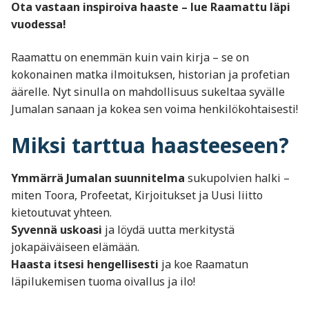
Ota vastaan inspiroiva haaste – lue Raamattu läpi
vuodessa!
Raamattu on enemmän kuin vain kirja – se on
kokonainen matka ilmoituksen, historian ja profetian
äärelle. Nyt sinulla on mahdollisuus sukeltaa syvälle
Jumalan sanaan ja kokea sen voima henkilökohtaisesti!
Miksi tarttua haasteeseen?
Ymmärrä Jumalan suunnitelma
sukupolvien halki –
miten Toora, Profeetat, Kirjoitukset ja Uusi liitto
kietoutuvat yhteen.
Syvennä uskoasi
ja löydä uutta merkitystä
jokapäiväiseen elämään.
Haasta itsesi hengellisesti
ja koe Raamatun
läpilukemisen tuoma oivallus ja ilo!