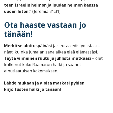
teen Israelin heimon ja Juudan heimon kanssa
uuden liiton.”
(Jeremia 31:31)
Ota haaste vastaan jo
tänään!
Merkitse aloituspäiväsi
ja seuraa edistymistäsi –
näet, kuinka Jumalan sana alkaa elää elämässäsi.
Täytä viimeinen ruutu ja juhlista matkaasi
– olet
kulkenut koko Raamatun halki ja saanut
ainutlaatuisen kokemuksen.
Lähde mukaan ja aloita matkasi pyhien
kirjoitusten halki jo tänään!