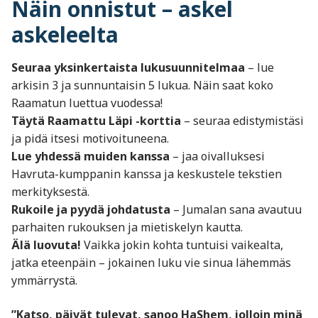
Näin onnistut – askel
askeleelta
Seuraa yksinkertaista lukusuunnitelmaa
– lue
arkisin 3 ja sunnuntaisin 5 lukua. Näin saat koko
Raamatun luettua vuodessa!
Täytä Raamattu Läpi -korttia
– seuraa edistymistäsi
ja pidä itsesi motivoituneena.
Lue yhdessä muiden kanssa
– jaa oivalluksesi
Havruta-kumppanin kanssa ja keskustele tekstien
merkityksestä.
Rukoile ja pyydä johdatusta
– Jumalan sana avautuu
parhaiten rukouksen ja mietiskelyn kautta.
Älä luovuta!
Vaikka jokin kohta tuntuisi vaikealta,
jatka eteenpäin – jokainen luku vie sinua lähemmäs
ymmärrystä.
”Katso, päivät tulevat, sanoo HaShem, jolloin minä