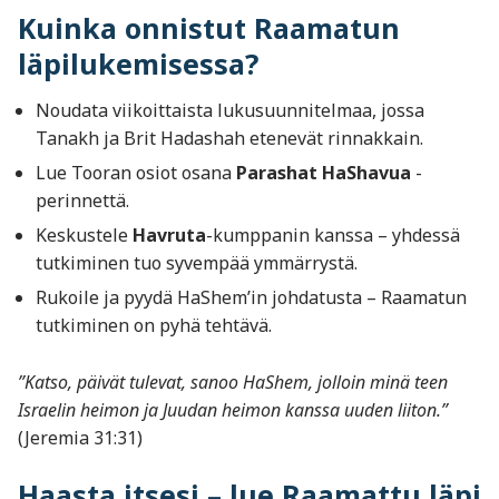
Kuinka onnistut Raamatun
läpilukemisessa?
Noudata viikoittaista lukusuunnitelmaa, jossa
Tanakh ja Brit Hadashah etenevät rinnakkain.
Lue Tooran osiot osana
Parashat HaShavua
-
perinnettä.
Keskustele
Havruta
-kumppanin kanssa – yhdessä
tutkiminen tuo syvempää ymmärrystä.
Rukoile ja pyydä HaShem’in johdatusta – Raamatun
tutkiminen on pyhä tehtävä.
”Katso, päivät tulevat, sanoo HaShem, jolloin minä teen
Israelin heimon ja Juudan heimon kanssa uuden liiton.”
(Jeremia 31:31)
Haasta itsesi – lue Raamattu läpi