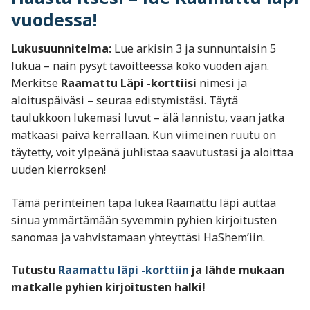
vuodessa!
Lukusuunnitelma:
Lue arkisin 3 ja sunnuntaisin 5
lukua – näin pysyt tavoitteessa koko vuoden ajan.
Merkitse
Raamattu Läpi -korttiisi
nimesi ja
aloituspäiväsi – seuraa edistymistäsi. Täytä
taulukkoon lukemasi luvut – älä lannistu, vaan jatka
matkaasi päivä kerrallaan. Kun viimeinen ruutu on
täytetty, voit ylpeänä juhlistaa saavutustasi ja aloittaa
uuden kierroksen!
Tämä perinteinen tapa lukea Raamattu läpi auttaa
sinua ymmärtämään syvemmin pyhien kirjoitusten
sanomaa ja vahvistamaan yhteyttäsi HaShem’iin.
Tutustu
Raamattu läpi -korttiin
ja lähde mukaan
matkalle pyhien kirjoitusten halki!