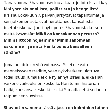
Tänä vuonna Shavuot asettuu aikaan, jolloin Israel käy
läpi
yhteiskunnallista, poliittista ja hengellistä
kriisiä
. Lokakuun 7. päivän järkyttävät tapahtumat ja
sen jälkeinen sota ovat herättäneet kansallista
itsetutkiskelua. Juuri nyt opetus Shavuotista kutsuu
meitä kysymään:
Mikä on kansakunnan perusta?
Mihin liittoon nojaamme? Mihin sanomaan
uskomme – ja mitä Henki puhuu kansalleen
tänään?
Jumalan liitto on yhä voimassa. Se ei ole vain
menneisyyden traditio, vaan nykyhetkeen ulottuva
todellisuus. Jumala ei ole hylännyt Israelia, eikä Hän
vaikene vaikeuksien keskellä. Hän toimii historian
halki, kansansa keskellä – sekä Siinailla, että sodan ja
toipumisen vuosissa.
Shavuotin sanoma tässä ajassa on kolminkertainen