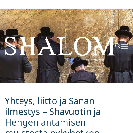
Hyppää
sisältöön
Hae:
Yhteys, liitto ja Sanan
ilmestys – Shavuotin ja
Hengen antamisen
muistosta nykyhetken