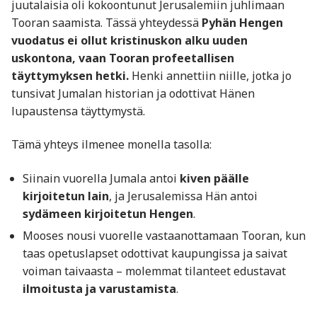
juutalaisia oli kokoontunut Jerusalemiin juhlimaan
Tooran saamista. Tässä yhteydessä
Pyhän Hengen
vuodatus ei ollut kristinuskon alku uuden
uskontona, vaan Tooran profeetallisen
täyttymyksen hetki.
Henki annettiin niille, jotka jo
tunsivat Jumalan historian ja odottivat Hänen
lupaustensa täyttymystä.
Tämä yhteys ilmenee monella tasolla:
Siinain vuorella Jumala antoi
kiven päälle
kirjoitetun lain
, ja Jerusalemissa Hän antoi
sydämeen kirjoitetun Hengen
.
Mooses nousi vuorelle vastaanottamaan Tooran, kun
taas opetuslapset odottivat kaupungissa ja saivat
voiman taivaasta – molemmat tilanteet edustavat
ilmoitusta ja varustamista
.