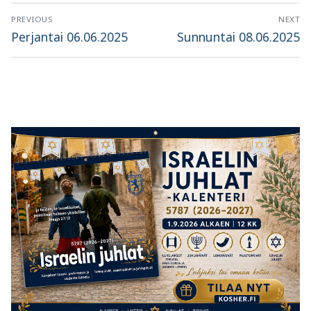
Artikkelien
PREVIOUS
NEXT
selaus
Previous
Next
Perjantai 06.06.2025
Sunnuntai 08.06.2025
post:
post: