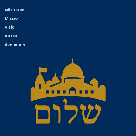
Näe Israel
Missio
Visio
Kutsu
Avoimuus