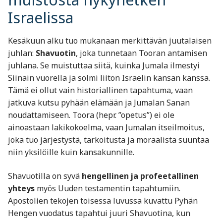
Israelissa
Kesäkuun alku tuo mukanaan merkittävän juutalaisen
juhlan:
Shavuotin
, joka tunnetaan Tooran antamisen
juhlana. Se muistuttaa siitä, kuinka Jumala ilmestyi
Siinain vuorella ja solmi liiton Israelin kansan kanssa.
Tämä ei ollut vain historiallinen tapahtuma, vaan
jatkuva kutsu pyhään elämään ja Jumalan Sanan
noudattamiseen. Toora (hepr. ”opetus”) ei ole
ainoastaan lakikokoelma, vaan Jumalan itseilmoitus,
joka tuo järjestystä, tarkoitusta ja moraalista suuntaa
niin yksilöille kuin kansakunnille.
Shavuotilla on syvä
hengellinen ja profeetallinen
yhteys
myös Uuden testamentin tapahtumiin.
Apostolien tekojen toisessa luvussa kuvattu Pyhän
Hengen vuodatus tapahtui juuri Shavuotina, kun