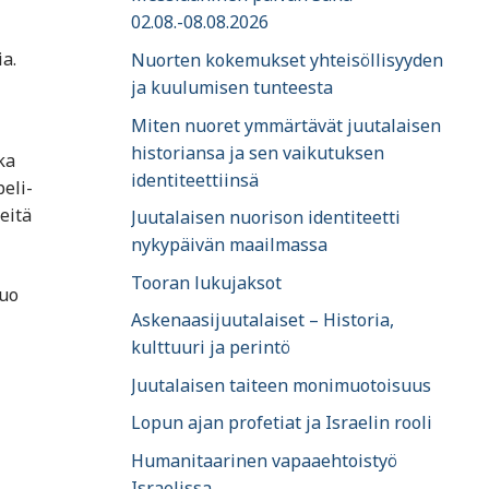
02.08.-08.08.2026
a.
Nuorten kokemukset yhteisöllisyyden
ja kuulumisen tunteesta
Miten nuoret ymmärtävät juutalaisen
historiansa ja sen vaikutuksen
ka
identiteettiinsä
eli-
eitä
Juutalaisen nuorison identiteetti
nykypäivän maailmassa
Tooran lukujaksot
tuo
Askenaasijuutalaiset – Historia,
kulttuuri ja perintö
Juutalaisen taiteen monimuotoisuus
Lopun ajan profetiat ja Israelin rooli
Humanitaarinen vapaaehtoistyö
Israelissa