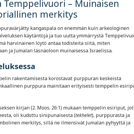
a Temppelivuori – Muinaisen
oriallinen merkitys
rppuravärjätty kangaspala on enemmän kuin arkeologinen
alveluksen käytäntöjä ja tuo uutta ymmärrystä Temppelivu
mä harvinainen löytö antaa todisteita siitä, miten
taan ja Jumalan läsnäoloon muinaisessa Israelissa.
eluksessa
elin rakentamisesta korostavat purppuran keskeistä
inkaallinen purppura mainitaan erityisesti temppelin esirip
ksen kirjan (2. Moos. 26:1) mukaan temppelin esiriput, jot
sta, oli kudottu sinipunaisesta (
tekhelet
), purppurasta ja
ymbolinen merkitys, sillä ne ilmensivät Jumalan pyhyyttä ja