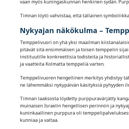
vaan myös kuningaskunnan henkinen sydän. Purpp
Timnan löytö vahvistaa, että tällainen symboliikka
Nykyajan näkökulma – Temppe
Temppelivuori on yhä yksi maailman kiistanalaisimm
pitävät sitä ensimmäisen ja toisen temppelin sij
instituutille konkreettisia todisteita ja historial
ja vaatteita Kolmatta temppeliä varten.
Temppelivuoren hengellinen merkitys yhdistyy täh
ne lähemmäksi nykypäivän käsityksiä pyhyyden i
Timnan laaksosta löydetty purppuravärjätty kangas 
muinaisen Israelin hengellisen perinnön ja nykyaj
kuninkaallinen purppura oli temppelipalveluksessa
kunniaa ja valtaa.