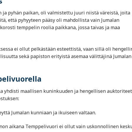
s
a pyhän paikan, oli valmistettu juuri niistä väreistä, joita
tä, että pyhyyteen pääsy oli mahdollista vain Jumalan
orosti temppelin roolia paikkana, jossa taivas ja maa
essa ei ollut pelkästään esteettistä, vaan sillä oli hengell
lisuutta sekä papiston erityistä asemaa välittäjinä Jumalan
elivuorella
ka yhdisti maallisen kuninkuuden ja hengellisen auktoriteet
ostuksen:
ttä Jumalan kunniaan ja ikuiseen valtaan.
non aikana Temppelivuori ei ollut vain uskonnollinen kesku