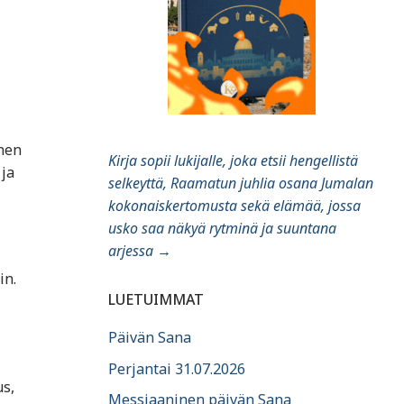
inen
Kirja sopii lukijalle, joka etsii hengellistä
 ja
selkeyttä, Raamatun juhlia osana Jumalan
kokonaiskertomusta sekä elämää, jossa
usko saa näkyä rytminä ja suuntana
arjessa
→
in.
LUETUIMMAT
Päivän Sana
Perjantai 31.07.2026
s,
Messiaaninen päivän Sana