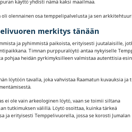
uran käyttö yhdisti nämä kaksi maailmaa.
 oli olennainen osa temppelipalvelusta ja sen arkkitehtuuri
livuoren merkitys tänään
ista ja pyhimmistä paikoista, erityisesti juutalaisille, jot
aintipaikkana. Timnan purppuralöytö antaa nykyiselle Tempp
lista pohjaa heidän pyrkimyksilleen valmistaa autenttisia esin
än löytöön tavalla, joka vahvistaa Raamatun kuvauksia ja 
lmentämisestä.
ei ole vain arkeologinen löytö, vaan se toimii siltana
an tutkimuksen välillä. Löytö osoittaa, kuinka tärkeä
 ja erityisesti Temppelivuorella, jossa se korosti Jumalan