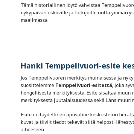
Tämä historiallinen löytö vahvistaa Temppelivuor
nykypäivän uskoville ja tutkijoille uutta ymmärr
maailmassa.
Hanki Temppelivuori-esite ke
Jos Temppelivuoren merkitys muinaisessa ja nykyi
suosittelemme
Temppelivuori-esitettä
, joka sy
hengellisestä merkityksestä. Esite sisältää muu
merkityksestä juutalaisuudessa sekä Länsimuurin
Esite on täydellinen apuväline keskustelun herättä
kuvat ja tiiviit tiedot tekevät siitä helposti lähes
aiheeseen.