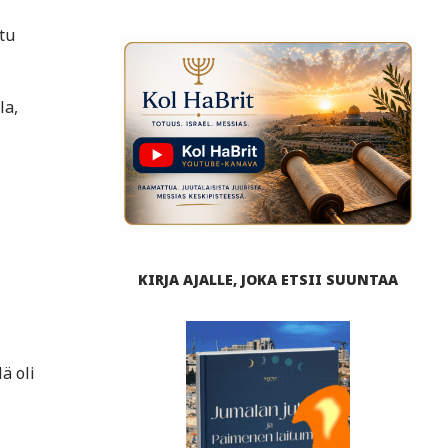
ltu
la,
KIRJA AJALLE, JOKA ETSII SUUNTAA
ä oli