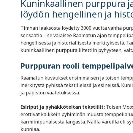
Kuninkaallinen purppura j
löydön hengellinen ja hist
Timnan laaksosta löydetty 3000 vuotta vanha pu
sensaatio – se valaisee Raamatun ajan temppelip
hengellisestä ja historiallisesta merkityksestä. Tä
kuninkaallinen purppura liitettiin pyhyyteen, val
Purppuran rooli temppelipalv
Raamatun kuvaukset ensimmäisen ja toisen tempp
merkitystä pyhissä tekstiileissä ja esineissä. Kun
ja papiston vaatetuksessa:
Esiriput ja pyhäkköteltan tekstiilit:
Toisen Moose
erottivat kaikkein pyhimmän muusta temppelialuee
karmiinipunaisesta langasta. Näillä väreillä oli s
kunniaa.