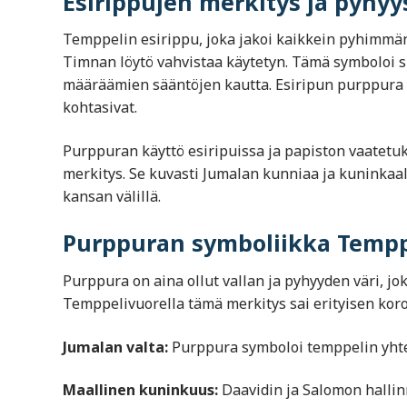
Esirippujen merkitys ja pyhyy
Temppelin esirippu, joka jakoi kaikkein pyhimmän j
Timnan löytö vahvistaa käytetyn. Tämä symboloi si
määräämien sääntöjen kautta. Esiripun purppura k
kohtasivat.
Purppuran käyttö esiripuissa ja papiston vaatetuks
merkitys. Se kuvasti Jumalan kunniaa ja kuninkaal
kansan välillä.
Purppuran symboliikka Tempp
Purppura on aina ollut vallan ja pyhyyden väri, jo
Temppelivuorella tämä merkitys sai erityisen kor
Jumalan valta:
Purppura symboloi temppelin yhtey
Maallinen kuninkuus:
Daavidin ja Salomon hallin