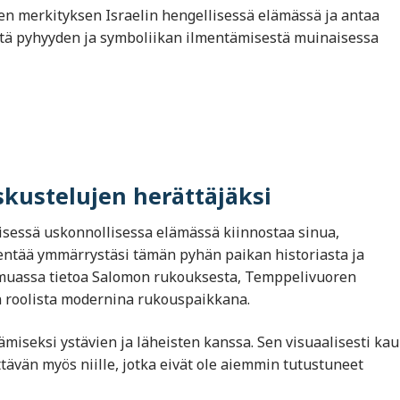
en merkityksen Israelin hengellisessä elämässä ja antaa
ystä pyhyyden ja symboliikan ilmentämisestä muinaisessa
skustelujen herättäjäksi
sessä uskonnollisessa elämässä kiinnostaa sinua,
ventää ymmärrystäsi tämän pyhän paikan historiasta ja
n muassa tietoa Salomon rukouksesta, Temppelivuoren
 roolista modernina rukouspaikkana.
miseksi ystävien ja läheisten kanssa. Sen visuaalisesti kau
tyttävän myös niille, jotka eivät ole aiemmin tutustuneet