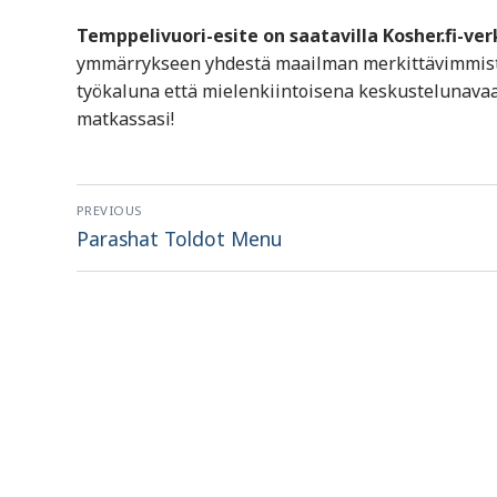
Temppelivuori-esite on saatavilla Kosher.fi-ve
ymmärrykseen yhdestä maailman merkittävimmistä 
työkaluna että mielenkiintoisena keskustelunavaa
matkassasi!
Artikkelien
PREVIOUS
selaus
Previous
Parashat Toldot Menu
post: