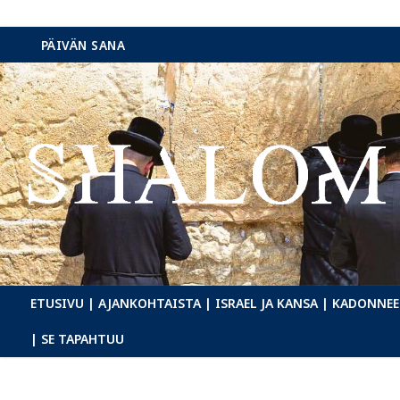
Hyppää
PÄIVÄN SANA
sisältöön
ETUSIVU
| AJANKOHTAISTA
| ISRAEL JA KANSA
| KADONNEE
| SE TAPAHTUU