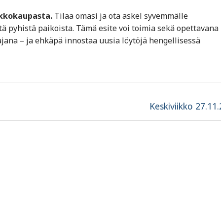
rkkokaupasta.
Tilaa omasi ja ota askel syvemmälle
pyhistä paikoista. Tämä esite voi toimia sekä opettavana
jana – ja ehkäpä innostaa uusia löytöjä hengellisessä
Next
Keskiviikko 27.11
post: