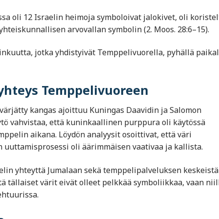
issa oli 12 Israelin heimoja symboloivat jalokivet, oli koriste
 yhteiskunnallisen arvovallan symbolin (2. Moos. 28:6–15).
nkuutta, jotka yhdistyivät Temppelivuorella, pyhällä paikal
 yhteys Temppelivuoreen
ärjätty kangas ajoittuu Kuningas Daavidin ja Salomon
tö vahvistaa, että kuninkaallinen purppura oli käytössä
lin aikana. Löydön analyysit osoittivat, että väri
 uuttamisprosessi oli äärimmäisen vaativaa ja kallista.
elin yhteyttä Jumalaan sekä temppelipalveluksen keskeistä
tällaiset värit eivät olleet pelkkää symboliikkaa, vaan niill
ehtuurissa.