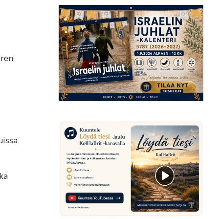
oren
uissa
ka