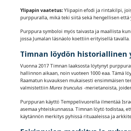
Ylipapin vaatetus:
Ylipapin efodi ja rintakilpi, jo
purppuralla, mikä teki siitä sekä hengellisen että
Purppura symboloi myös taivasta ja maallista kuni
jossa Jumalan läsnäolo koettiin erityisellä tavalla.
Timnan löydön historiallinen
Vuonna 2017 Timnan laaksosta löytynyt purppurav
hallinnon aikaan, noin vuoteen 1000 eaa. Tämä löy
Raamatun kuvauksen mukaisesti ensimmäisen temppe
valmistettiin
Murex trunculus
-merietanoista, joiden
Purppuran käyttö Temppelivuorella ilmentää Isra
asemaa yhteiskunnassa. Timnan löytö todistaa, että 
käytännön merkitys pyhissä rituaaleissa ja arkkit