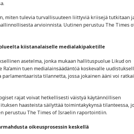
a.
n, miten tulevia turvallisuuteen liittyviä kriisejä tutkitaan j
 hallinnollisesta arvioinnista. Uutinen perustuu The Times o
olueelta kiistanalaiselle medialakipaketille
uksellinen asetelma, jonka mukaan hallituspuolue Likud on
e Ra’amin tuen medialainsäädäntöä koskevalle uudistuksell
parlamentaarista tilannetta, jossa jokainen ääni voi ratkai
ogiset rajat voivat hetkellisesti väistyä käytännöllisen
lituksen haasteista säilyttää toimintakykynsä tilanteessa, j
nen perustuu The Times of Israelin raportointiin.
e armahdusta oikeusprosessin keskellä