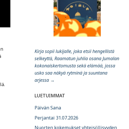
en
Kirja sopii lukijalle, joka etsii hengellistä
ä
selkeyttä, Raamatun juhlia osana Jumalan
kokonaiskertomusta sekä elämää, jossa
usko saa näkyä rytminä ja suuntana
arjessa
→
lä.
LUETUIMMAT
Päivän Sana
Perjantai 31.07.2026
Nuorten kokemukset yhteisöllisyyden