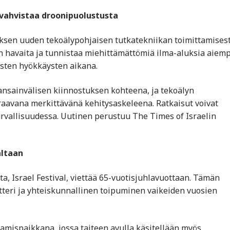
vahvistaa droonipuolustusta
uksen uuden tekoälypohjaisen tutkatekniikan toimittamises
on havaita ja tunnistaa miehittämättömiä ilma-aluksia aiem
sten hyökkäysten aikana.
kansainvälisen kiinnostuksen kohteena, ja tekoälyn
avana merkittävänä kehitysaskeleena. Ratkaisut voivat
urvallisuudessa. Uutinen perustuu The Times of Israelin
altaan
a, Israel Festival, viettää 65-vuotisjuhlavuottaan. Tämän
tteri ja yhteiskunnallinen toipuminen vaikeiden vuosien
amispaikkana, jossa taiteen avulla käsitellään myös