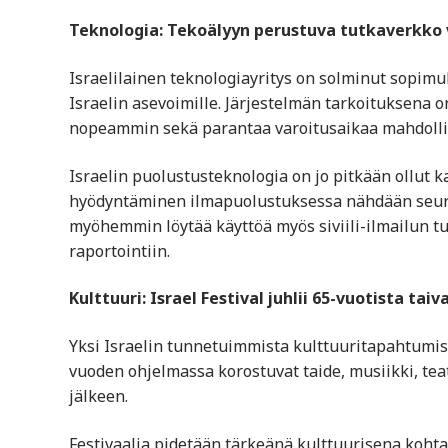
Teknologia: Tekoälyyn perustuva tutkaverkko 
Israelilainen teknologiayritys on solminut sopim
Israelin asevoimille. Järjestelmän tarkoituksena 
nopeammin sekä parantaa varoitusaikaa mahdolli
Israelin puolustusteknologia on jo pitkään ollut 
hyödyntäminen ilmapuolustuksessa nähdään seura
myöhemmin löytää käyttöä myös siviili-ilmailun t
raportointiin.
Kulttuuri: Israel Festival juhlii 65-vuotista taiv
Yksi Israelin tunnetuimmista kulttuuritapahtumist
vuoden ohjelmassa korostuvat taide, musiikki, tea
jälkeen.
Festivaalia pidetään tärkeänä kulttuurisena kohta