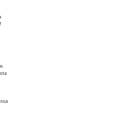
a
f
e.
sta
ossa