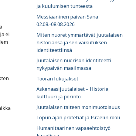
ja kuulumisen tunteesta
Messiaaninen päivän Sana
02.08.-08.08.2026
ä
ja ei
Miten nuoret ymmärtävät juutalaisen
alem
historiansa ja sen vaikutuksen
identiteettiinsä
Juutalaisen nuorison identiteetti
nykypäivän maailmassa
sten
Tooran lukujaksot
Askenaasijuutalaiset – Historia,
kulttuuri ja perintö
Juutalaisen taiteen monimuotoisuus
aikka
Lopun ajan profetiat ja Israelin rooli
Humanitaarinen vapaaehtoistyö
Israelissa