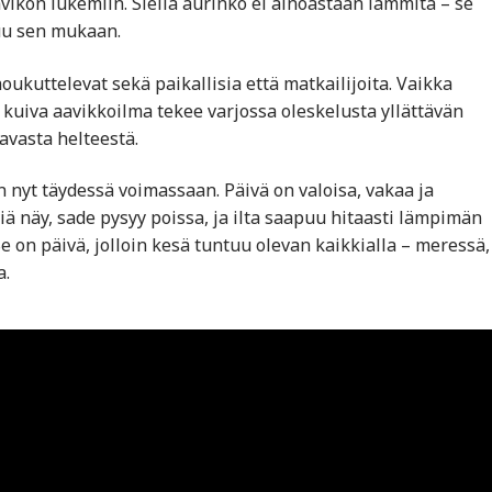
ikon lukemiin. Siellä aurinko ei ainoastaan lämmitä – se
uu sen mukaan.
ukuttelevat sekä paikallisia että matkailijoita. Vaikka
kuiva aavikkoilma tekee varjossa oleskelusta yllättävän
avasta helteestä.
on nyt täydessä voimassaan. Päivä on valoisa, vakaa ja
iä näy, sade pysyy poissa, ja ilta saapuu hitaasti lämpimän
e on päivä, jolloin kesä tuntuu olevan kaikkialla – meressä,
a.