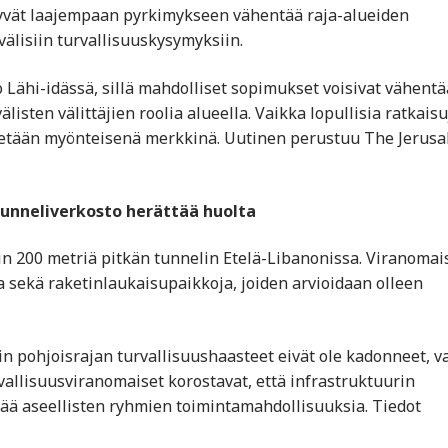
ittyvät laajempaan pyrkimykseen vähentää raja-alueiden
välisiin turvallisuuskysymyksiin.
Lähi-idässä, sillä mahdolliset sopimukset voisivat vähentä
listen välittäjien roolia alueella. Vaikka lopullisia ratkaisu
idetään myönteisenä merkkinä. Uutinen perustuu The Jerus
 tunneliverkosto herättää huolta
in 200 metriä pitkän tunnelin Etelä-Libanonissa. Viranomai
 sekä raketinlaukaisupaikkoja, joiden arvioidaan olleen
in pohjoisrajan turvallisuushaasteet eivät ole kadonneet, v
rvallisuusviranomaiset korostavat, että infrastruktuurin
tää aseellisten ryhmien toimintamahdollisuuksia. Tiedot