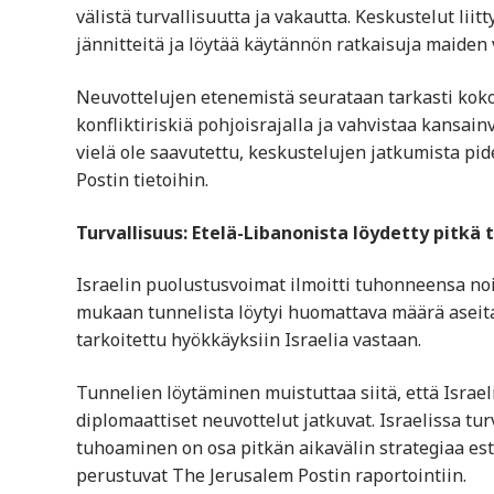
välistä turvallisuutta ja vakautta. Keskustelut li
jännitteitä ja löytää käytännön ratkaisuja maiden 
Neuvottelujen etenemistä seurataan tarkasti koko 
konfliktiriskiä pohjoisrajalla ja vahvistaa kansainvä
vielä ole saavutettu, keskustelujen jatkumista p
Postin tietoihin.
Turvallisuus: Etelä-Libanonista löydetty pitkä
Israelin puolustusvoimat ilmoitti tuhonneensa no
mukaan tunnelista löytyi huomattava määrä aseita
tarkoitettu hyökkäyksiin Israelia vastaan.
Tunnelien löytäminen muistuttaa siitä, että Israel
diplomaattiset neuvottelut jatkuvat. Israelissa tu
tuhoaminen on osa pitkän aikavälin strategiaa es
perustuvat The Jerusalem Postin raportointiin.