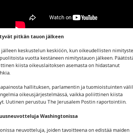
tyvät pitkän tauon jälkeen
 jälleen keskustelun keskiöön, kun oikeudellisten nimityst
 puolitoista vuotta kestäneen nimitystauon jälkeen. Päätöst
iittinen kiista oikeuslaitoksen asemasta on hidastanut
hkia.
apainosta hallituksen, parlamentin ja tuomioistuinten välil
gelmia oikeusjärjestelmässä, vaikka poliittinen kiista
yt. Uutinen perustuu The Jerusalem Postin raportointiin.
isuusneuvotteluja Washingtonissa
tonissa neuvotteluja, joiden tavoitteena on edistää maiden