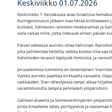
Keskiviikko 01.07.2026
Keskiviikko 1. heinäkuuta avaa Israelissa heinäku
Auringonnousun jälkeen maa herää kirkkaaseen ja
kivitalot, Välimeren rannikon hiekkarannat ja Gal
vielä raikas niille, jotka liikkuvat ennen päivän k
Päivän edetessä aurinko ottaa hallinnan. Ranniko
joka pehmentää hellettä, vaikka kostea ilma saa
Kahviloiden terassit täyttyvät ihmisistä, ja rannoi
Jerusalemissa tunnelma on toisenlainen. Vuoristo
Vaikka aurinko paahtaa kirkkaalta taivaalta, ilta
raikkauden. Illan lähestyessä lämpö alkaa hiljallee
varastoitunutta lämpöä pehmeästi ympäristöön.
Galilean alueella ja Gennesaretinjärven ympärist
pinta kimaltelee lähes peilityynenä ja maisemaa ha