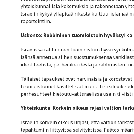
yhteiskunnallisia kokemuksia ja rakennetaan yhtei
Israelin kykyä ylläpitää rikasta kulttuurielämää 
raportointiin.
Uskonto: Rabbininen tuomioistuin hyväksyi ko
Israelissa rabbininen tuomioistuin hyväksyi kolm
isänsä annettua siihen suostumuksensa vankilasta
identiteetistä, perheoikeudesta ja rabbinisten tuo
Tällaiset tapaukset ovat harvinaisia ja korostavat 
tuomioistuimet käsittelevät monia henkilöoikeudell
perhesuhteet kietoutuvat Israelissa usein tiiviist
Yhteiskunta: Korkein oikeus rajasi valtion ta
Israelin korkein oikeus linjasi, että valtion tarka
tapahtumiin liittyvissä selvityksissä. Päätös määr