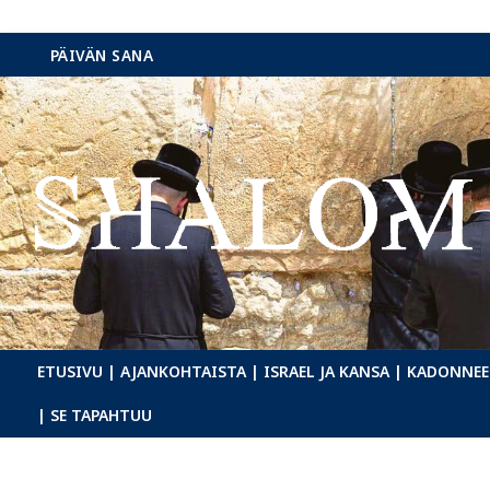
Hyppää
PÄIVÄN SANA
sisältöön
ETUSIVU
| AJANKOHTAISTA
| ISRAEL JA KANSA
| KADONNEE
| SE TAPAHTUU