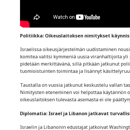
Politiikka: Oikeuslaitoksen nimitykset käynnis
Israelissa oikeusjärjestelmän uudistaminen nousi
komitea valitsi kymmeniä uusia viranhaltijoita yli
pidetään merkittävänä, sillä pitkään jatkunut pol
tuomioistuinten toimintaa ja lisännyt käsittelyruu
Taustalla on vuosia jatkunut keskustelu vallan tas
Nimitysten eteneminen voi helpottaa käytännön on
oikeuslaitoksen tulevasta asemasta ei ole päättyn
Diplomatia: Israel ja Libanon jatkavat turvall
Israelin ja Libanonin edustajat jatkoivat Washing