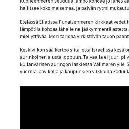
Kuolleenmeren seudulla lämpö kohoaa jo lähes aav
hallitsee koko maisemaa, ja päivän rytmi mukaut
Etelässä Eilatissa Punaisenmeren kirkkaat vedet ho
lämpötila kohoaa lähelle neljääkymmentä astetta, 
miellyttävää. Meri tarjoaa virkistävän tauon paaht
Keskiviikon sää kertoo siitä, että Israelissa kesä 
aurinkoinen alusta loppuun. Taivaalla ei juuri pilv
kullanvärisen auringon laskiessa Välimeren ylle. S
vuorilla, aavikolla ja kaupunkien vilkkailla kaduill