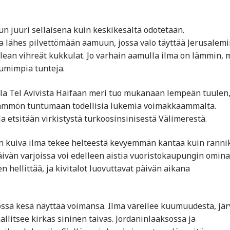
un juuri sellaisena kuin keskikesältä odotetaan.
 lähes pilvettömään aamuun, jossa valo täyttää Jerusalemi
ilean vihreät kukkulat. Jo varhain aamulla ilma on lämmin, 
uumimpia tunteja.
lla Tel Avivista Haifaan meri tuo mukanaan lempeän tuulen
 lämmön tuntumaan todellisia lukemia voimakkaammalta.
lla etsitään virkistystä turkoosinsinisestä Välimerestä.
n kuiva ilma tekee helteestä kevyemmän kantaa kuin rannik
päivän varjoissa voi edelleen aistia vuoristokaupungin omin
n hellittää, ja kivitalot luovuttavat päivän aikana
össä kesä näyttää voimansa. Ilma väreilee kuumuudesta, jä
llitsee kirkas sininen taivas. Jordaninlaaksossa ja