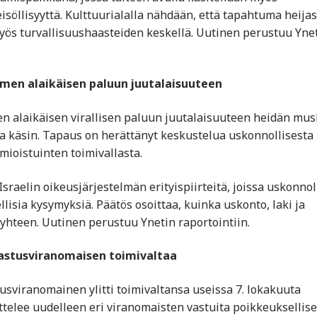
söllisyyttä. Kulttuurialalla nähdään, että tapahtuma heija
myös turvallisuushaasteiden keskellä. Uutinen perustuu Yne
lmen alaikäisen paluun juutalaisuuteen
en alaikäisen virallisen paluun juutalaisuuteen heidän mus
 käsin. Tapaus on herättänyt keskustelua uskonnollisesta
mioistuinten toimivallasta.
Israelin oikeusjärjestelmän erityispiirteitä, joissa uskonnol
isia kysymyksiä. Päätös osoittaa, kuinka uskonto, laki ja
i yhteen. Uutinen perustuu Ynetin raportointiin.
rkastusviranomaisen toimivaltaa
stusviranomainen ylitti toimivaltansa useissa 7. lokakuuta
ittelee uudelleen eri viranomaisten vastuita poikkeuksellis