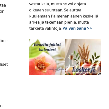
vastauksia, mutta se voi ohjata
staa
oikeaan suuntaan. Se auttaa
tin
kuulemaan Paimenen äänen keskellä
arkea ja tekemään pieniä, mutta
tärkeitä valintoja.
Päivän Sana >>
limi-
liset
en