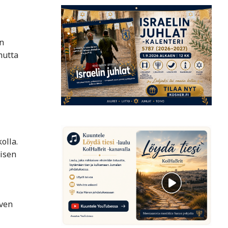
n
mutta
,
olla.
aisen
rven