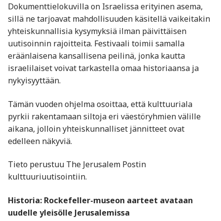
Dokumenttielokuvilla on Israelissa erityinen asema,
sillä ne tarjoavat mahdollisuuden käsitellä vaikeitakin
yhteiskunnallisia kysymyksiä ilman päivittäisen
uutisoinnin rajoitteita. Festivaali toimii samalla
eräänlaisena kansallisena peilinä, jonka kautta
israelilaiset voivat tarkastella omaa historiaansa ja
nykyisyyttään.
Tämän vuoden ohjelma osoittaa, että kulttuuriala
pyrkii rakentamaan siltoja eri väestöryhmien välille
aikana, jolloin yhteiskunnalliset jännitteet ovat
edelleen näkyviä.
Tieto perustuu The Jerusalem Postin
kulttuuriuutisointiin.
Historia: Rockefeller-museon aarteet avataan
uudelle yleisölle Jerusalemissa