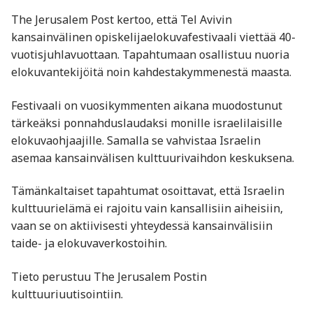
The Jerusalem Post kertoo, että Tel Avivin
kansainvälinen opiskelijaelokuvafestivaali viettää 40-
vuotisjuhlavuottaan. Tapahtumaan osallistuu nuoria
elokuvantekijöitä noin kahdestakymmenestä maasta.
Festivaali on vuosikymmenten aikana muodostunut
tärkeäksi ponnahduslaudaksi monille israelilaisille
elokuvaohjaajille. Samalla se vahvistaa Israelin
asemaa kansainvälisen kulttuurivaihdon keskuksena.
Tämänkaltaiset tapahtumat osoittavat, että Israelin
kulttuurielämä ei rajoitu vain kansallisiin aiheisiin,
vaan se on aktiivisesti yhteydessä kansainvälisiin
taide- ja elokuvaverkostoihin.
Tieto perustuu The Jerusalem Postin
kulttuuriuutisointiin.