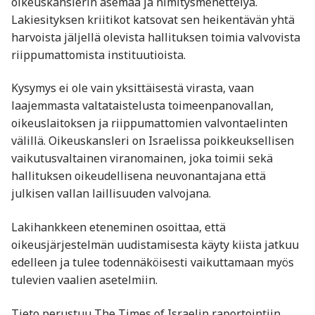
oikeuskanslerin asemaa ja nimitysmenettelyä.
Lakiesityksen kriitikot katsovat sen heikentävän yhtä
harvoista jäljellä olevista hallituksen toimia valvovista
riippumattomista instituutioista.
Kysymys ei ole vain yksittäisestä virasta, vaan
laajemmasta valtataistelusta toimeenpanovallan,
oikeuslaitoksen ja riippumattomien valvontaelinten
välillä. Oikeuskansleri on Israelissa poikkeuksellisen
vaikutusvaltainen viranomainen, joka toimii sekä
hallituksen oikeudellisena neuvonantajana että
julkisen vallan laillisuuden valvojana.
Lakihankkeen eteneminen osoittaa, että
oikeusjärjestelmän uudistamisesta käyty kiista jatkuu
edelleen ja tulee todennäköisesti vaikuttamaan myös
tulevien vaalien asetelmiin.
Tieto perustuu The Times of Israelin raportointiin.