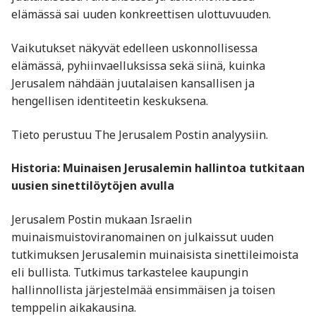
elämässä sai uuden konkreettisen ulottuvuuden.
Vaikutukset näkyvät edelleen uskonnollisessa
elämässä, pyhiinvaelluksissa sekä siinä, kuinka
Jerusalem nähdään juutalaisen kansallisen ja
hengellisen identiteetin keskuksena.
Tieto perustuu The Jerusalem Postin analyysiin.
Historia: Muinaisen Jerusalemin hallintoa tutkitaan
uusien sinettilöytöjen avulla
Jerusalem Postin mukaan Israelin
muinaismuistoviranomainen on julkaissut uuden
tutkimuksen Jerusalemin muinaisista sinettileimoista
eli bullista. Tutkimus tarkastelee kaupungin
hallinnollista järjestelmää ensimmäisen ja toisen
temppelin aikakausina.