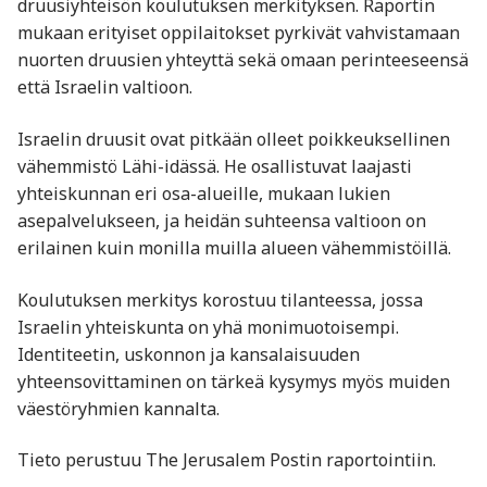
druusiyhteisön koulutuksen merkityksen. Raportin
mukaan erityiset oppilaitokset pyrkivät vahvistamaan
nuorten druusien yhteyttä sekä omaan perinteeseensä
että Israelin valtioon.
Israelin druusit ovat pitkään olleet poikkeuksellinen
vähemmistö Lähi-idässä. He osallistuvat laajasti
yhteiskunnan eri osa-alueille, mukaan lukien
asepalvelukseen, ja heidän suhteensa valtioon on
erilainen kuin monilla muilla alueen vähemmistöillä.
Koulutuksen merkitys korostuu tilanteessa, jossa
Israelin yhteiskunta on yhä monimuotoisempi.
Identiteetin, uskonnon ja kansalaisuuden
yhteensovittaminen on tärkeä kysymys myös muiden
väestöryhmien kannalta.
Tieto perustuu The Jerusalem Postin raportointiin.