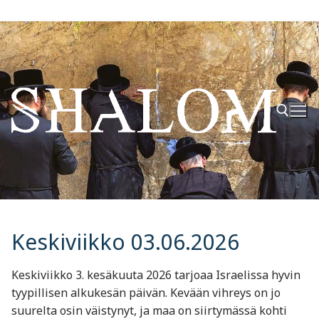
Hyppää
sisältöön
Hae:
Keskiviikko 03.06.2026
Keskiviikko 3. kesäkuuta 2026 tarjoaa Israelissa hyvin
tyypillisen alkukesän päivän. Kevään vihreys on jo
suurelta osin väistynyt, ja maa on siirtymässä kohti