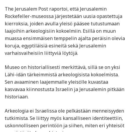
The Jerusalem Post raportoi, että Jerusalemin
Rockefeller-museossa järjestetään uusia opastettuja
kierroksia, joiden avulla yleisö pääsee tutustumaan
laajoihin arkeologisiin kokoelmiin. Esillä on muun
muassa ensimmäisen temppelin ajalta peräisin olevia
koruja, egyptiläisiä esineitä sekä Jerusalemin
varhaisvaiheisiin liittyviä löytöjä.
Museo on historiallisesti merkittävä, sillä se on yksi
Lähi-idän tärkeimmistä arkeologisista kokoelmista.
Sen avaaminen laajemmalle yleisölle kuvastaa
kasvavaa kiinnostusta Israelin ja Jerusalemin pitkään
historiaan.
Arkeologia ei Israelissa ole pelkästään menneisyyden
tutkimista. Se liittyy myös kansalliseen identiteettiin,
uskonnolliseen perintöön ja siihen, miten eri yhteisöt