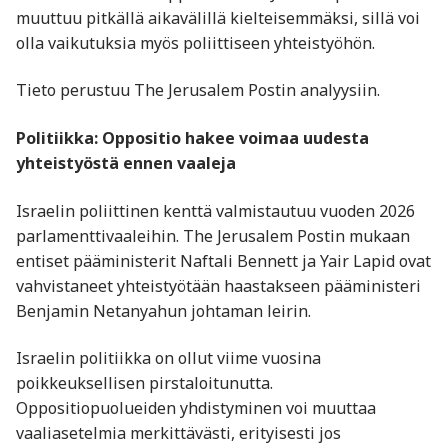
muuttuu pitkällä aikavälillä kielteisemmäksi, sillä voi
olla vaikutuksia myös poliittiseen yhteistyöhön.
Tieto perustuu The Jerusalem Postin analyysiin.
Politiikka: Oppositio hakee voimaa uudesta
yhteistyöstä ennen vaaleja
Israelin poliittinen kenttä valmistautuu vuoden 2026
parlamenttivaaleihin. The Jerusalem Postin mukaan
entiset pääministerit Naftali Bennett ja Yair Lapid ovat
vahvistaneet yhteistyötään haastakseen pääministeri
Benjamin Netanyahun johtaman leirin.
Israelin politiikka on ollut viime vuosina
poikkeuksellisen pirstaloitunutta.
Oppositiopuolueiden yhdistyminen voi muuttaa
vaaliasetelmia merkittävästi, erityisesti jos