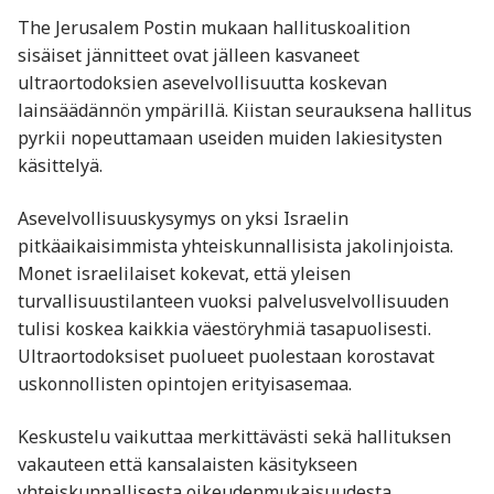
The Jerusalem Postin mukaan hallituskoalition
sisäiset jännitteet ovat jälleen kasvaneet
ultraortodoksien asevelvollisuutta koskevan
lainsäädännön ympärillä. Kiistan seurauksena hallitus
pyrkii nopeuttamaan useiden muiden lakiesitysten
käsittelyä.
Asevelvollisuuskysymys on yksi Israelin
pitkäaikaisimmista yhteiskunnallisista jakolinjoista.
Monet israelilaiset kokevat, että yleisen
turvallisuustilanteen vuoksi palvelusvelvollisuuden
tulisi koskea kaikkia väestöryhmiä tasapuolisesti.
Ultraortodoksiset puolueet puolestaan korostavat
uskonnollisten opintojen erityisasemaa.
Keskustelu vaikuttaa merkittävästi sekä hallituksen
vakauteen että kansalaisten käsitykseen
yhteiskunnallisesta oikeudenmukaisuudesta.