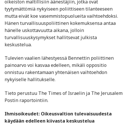
oikeiston maltillisiin äänestäjiin, jotka ovat
tyytymättömiä nykyiseen poliittiseen tilanteeseen
mutta eivät koe vasemmistopuolueita vaihtoehdoksi.
Hänen turvallisuuspoliittinen kokemuksensa antaa
hänelle uskottavuutta aikana, jolloin
turvallisuuskysymykset hallitsevat julkista
keskustelua.
Tulevien vaalien lähestyessä Bennettin poliittinen
painoarvo voi kasvaa edelleen, mikäli oppositio
onnistuu rakentamaan yhtenäisen vaihtoehdon
nykyiselle hallitukselle.
Tieto perustuu The Times of Israelin ja The Jerusalem
Postin raportointiin.
Ihmisoikeudet: Oikeusvaltion tulevaisuudesta
käydään edelleen kiivasta keskustelua