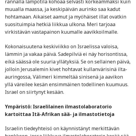
rannalla lämpötila kohoaa selvästi korkeammaksi kuin
muualla maassa, ja keskipäivän aurinko saa kadut
hohtamaan. Aikaiset aamut ja myöhäiset illat ovatkin
suosituimpia hetkiä liikkua ulkona. Meri tarjoaa
virkistävän vastapainon kuumalle aavikkoilmalle.
Kokonaisuutena keskiviikko on Israelissa valoisa,
lämmin ja vakaa päivä. Sadepilviä ei näy horisontissa,
eikä säässä ole suuria yllätyksiä. Se on sellainen päivä,
jolloin Jerusalemin kivet hohtavat kullanvärisinä ilta-
auringossa, Välimeri kimmeltää sinisenä ja aavikon
yllä väreilee kesän ensimmäinen todellinen kuumuus.
Israel on siirtynyt kesään.
Ympäristö: Israelilainen ilmastolaboratorio
kartoittaa Itä-Afrikan sää- ja ilmastotietoja
Israelin tiedeyhteisö on käynnistänyt merkittävän