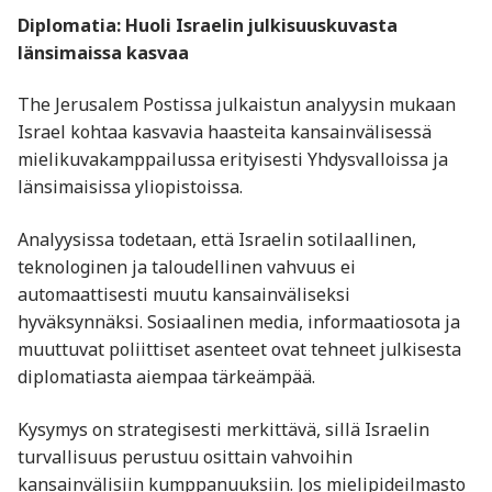
Diplomatia: Huoli Israelin julkisuuskuvasta
länsimaissa kasvaa
The Jerusalem Postissa julkaistun analyysin mukaan
Israel kohtaa kasvavia haasteita kansainvälisessä
mielikuvakamppailussa erityisesti Yhdysvalloissa ja
länsimaisissa yliopistoissa.
Analyysissa todetaan, että Israelin sotilaallinen,
teknologinen ja taloudellinen vahvuus ei
automaattisesti muutu kansainväliseksi
hyväksynnäksi. Sosiaalinen media, informaatiosota ja
muuttuvat poliittiset asenteet ovat tehneet julkisesta
diplomatiasta aiempaa tärkeämpää.
Kysymys on strategisesti merkittävä, sillä Israelin
turvallisuus perustuu osittain vahvoihin
kansainvälisiin kumppanuuksiin. Jos mielipideilmasto