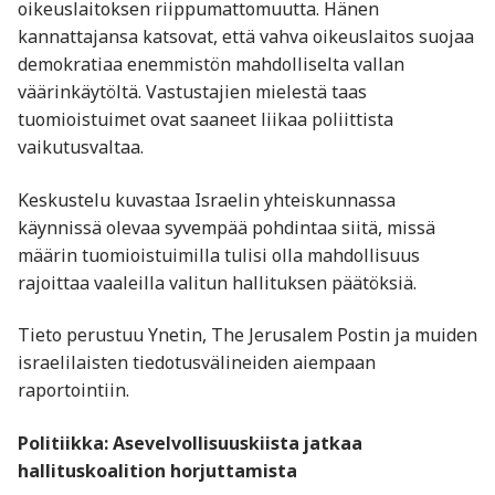
oikeuslaitoksen riippumattomuutta. Hänen
kannattajansa katsovat, että vahva oikeuslaitos suojaa
demokratiaa enemmistön mahdolliselta vallan
väärinkäytöltä. Vastustajien mielestä taas
tuomioistuimet ovat saaneet liikaa poliittista
vaikutusvaltaa.
Keskustelu kuvastaa Israelin yhteiskunnassa
käynnissä olevaa syvempää pohdintaa siitä, missä
määrin tuomioistuimilla tulisi olla mahdollisuus
rajoittaa vaaleilla valitun hallituksen päätöksiä.
Tieto perustuu Ynetin, The Jerusalem Postin ja muiden
israelilaisten tiedotusvälineiden aiempaan
raportointiin.
Politiikka: Asevelvollisuuskiista jatkaa
hallituskoalition horjuttamista