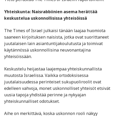
Yhteiskunta: Naisrabbiinien asema herättää
keskustelua uskonnollisissa yhteisöissä
The Times of Israel julkaisi tänään laajaa huomiota
saaneen kirjoituksen naisista, jotka ovat suorittaneet
juutalaisen lain asiantuntijakoulutusta ja toimivat
käytännössä uskonnollisina neuvonantajina
yhteisöissään.
Keskustelu heijastaa laajempaa yhteiskunnallista
muutosta Israelissa. Vaikka ortodoksisessa
juutalaisuudessa perinteiset sukupuoliroolit ovat
edelleen vahvoja, monet uskonnolliset yhteisöt etsivät
uusia tapoja yhdistää perinne ja nykyajan
yhteiskunnalliset odotukset.
Aihe on merkittävä, koska uskonnon rooli näkyy