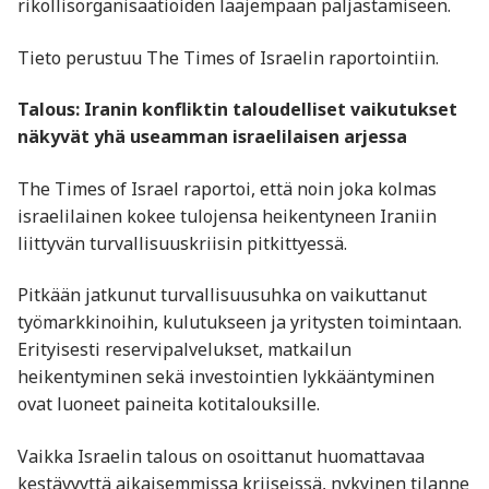
rikollisorganisaatioiden laajempaan paljastamiseen.
Tieto perustuu The Times of Israelin raportointiin.
Talous: Iranin konfliktin taloudelliset vaikutukset
näkyvät yhä useamman israelilaisen arjessa
The Times of Israel raportoi, että noin joka kolmas
israelilainen kokee tulojensa heikentyneen Iraniin
liittyvän turvallisuuskriisin pitkittyessä.
Pitkään jatkunut turvallisuusuhka on vaikuttanut
työmarkkinoihin, kulutukseen ja yritysten toimintaan.
Erityisesti reservipalvelukset, matkailun
heikentyminen sekä investointien lykkääntyminen
ovat luoneet paineita kotitalouksille.
Vaikka Israelin talous on osoittanut huomattavaa
kestävyyttä aikaisemmissa kriiseissä, nykyinen tilanne