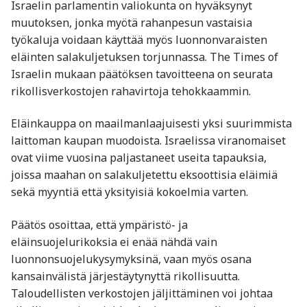
Israelin parlamentin valiokunta on hyväksynyt
muutoksen, jonka myötä rahanpesun vastaisia
työkaluja voidaan käyttää myös luonnonvaraisten
eläinten salakuljetuksen torjunnassa. The Times of
Israelin mukaan päätöksen tavoitteena on seurata
rikollisverkostojen rahavirtoja tehokkaammin.
Eläinkauppa on maailmanlaajuisesti yksi suurimmista
laittoman kaupan muodoista. Israelissa viranomaiset
ovat viime vuosina paljastaneet useita tapauksia,
joissa maahan on salakuljetettu eksoottisia eläimiä
sekä myyntiä että yksityisiä kokoelmia varten.
Päätös osoittaa, että ympäristö- ja
eläinsuojelurikoksia ei enää nähdä vain
luonnonsuojelukysymyksinä, vaan myös osana
kansainvälistä järjestäytynyttä rikollisuutta.
Taloudellisten verkostojen jäljittäminen voi johtaa