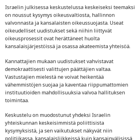
Israelin julkisessa keskustelussa keskeiseksi teemaksi
on noussut kysymys oikeusvaltiosta, hallinnon
valvonnasta ja kansalaisten oikeussuojasta. Useat
oikeudelliset uudistukset sekä niihin liittyvät
oikeusprosessit ovat herättäneet huolta
kansalaisjärjestöissä ja osassa akateemista yhteisöä.
Kannattajien mukaan uudistukset vahvistavat
demokraattisesti valittujen päättäjien valtaa.
Vastustajien mielestä ne voivat heikentää
vähemmistöjen suojaa ja kaventaa riippumattomien
instituutioiden mahdollisuuksia valvoa hallituksen
toimintaa.
Keskustelu on muodostunut yhdeksi Israelin
yhteiskunnan keskeisimmistä poliittisista
kysymyksistä, ja sen vaikutukset näkyvät niin
politiikassa, kansalaisliikkeissä kuin kansainvälisissä