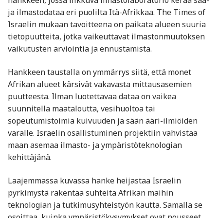
hankkeen, jossa liikkuva ilmastolaboratorio kerää sää-
ja ilmastodataa eri puolilta Itä-Afrikkaa. The Times of
Israelin mukaan tavoitteena on paikata alueen suuria
tietopuutteita, jotka vaikeuttavat ilmastonmuutoksen
vaikutusten arviointia ja ennustamista.
Hankkeen taustalla on ymmärrys siitä, että monet
Afrikan alueet kärsivät vakavasta mittausasemien
puutteesta. Ilman luotettavaa dataa on vaikea
suunnitella maataloutta, vesihuoltoa tai
sopeutumistoimia kuivuuden ja sään ääri-ilmiöiden
varalle. Israelin osallistuminen projektiin vahvistaa
maan asemaa ilmasto- ja ympäristöteknologian
kehittäjänä.
Laajemmassa kuvassa hanke heijastaa Israelin
pyrkimystä rakentaa suhteita Afrikan maihin
teknologian ja tutkimusyhteistyön kautta. Samalla se
osoittaa, kuinka ympäristökysymykset ovat nousseet