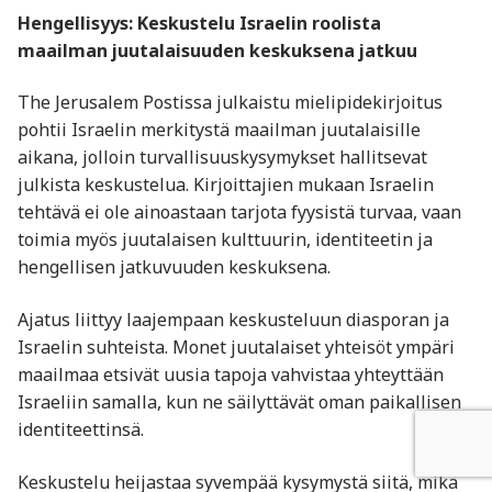
Hengellisyys: Keskustelu Israelin roolista
maailman juutalaisuuden keskuksena jatkuu
The Jerusalem Postissa julkaistu mielipidekirjoitus
pohtii Israelin merkitystä maailman juutalaisille
aikana, jolloin turvallisuuskysymykset hallitsevat
julkista keskustelua. Kirjoittajien mukaan Israelin
tehtävä ei ole ainoastaan tarjota fyysistä turvaa, vaan
toimia myös juutalaisen kulttuurin, identiteetin ja
hengellisen jatkuvuuden keskuksena.
Ajatus liittyy laajempaan keskusteluun diasporan ja
Israelin suhteista. Monet juutalaiset yhteisöt ympäri
maailmaa etsivät uusia tapoja vahvistaa yhteyttään
Israeliin samalla, kun ne säilyttävät oman paikallisen
identiteettinsä.
Keskustelu heijastaa syvempää kysymystä siitä, mikä