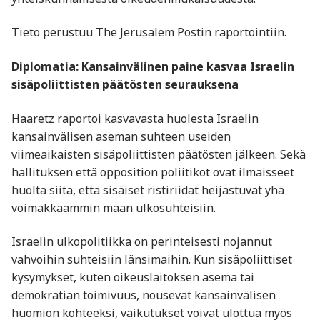
Tieto perustuu The Jerusalem Postin raportointiin.
Diplomatia: Kansainvälinen paine kasvaa Israelin
sisäpoliittisten päätösten seurauksena
Haaretz raportoi kasvavasta huolesta Israelin
kansainvälisen aseman suhteen useiden
viimeaikaisten sisäpoliittisten päätösten jälkeen. Sekä
hallituksen että opposition poliitikot ovat ilmaisseet
huolta siitä, että sisäiset ristiriidat heijastuvat yhä
voimakkaammin maan ulkosuhteisiin.
Israelin ulkopolitiikka on perinteisesti nojannut
vahvoihin suhteisiin länsimaihin. Kun sisäpoliittiset
kysymykset, kuten oikeuslaitoksen asema tai
demokratian toimivuus, nousevat kansainvälisen
huomion kohteeksi, vaikutukset voivat ulottua myös