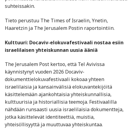
suhteissakin.
Tieto perustuu The Times of Israelin, Ynetin,
Haaretzin ja The Jerusalem Postin raportointiin.
Kulttuuri: Docaviv-elokuvafestivaali nostaa esiin
israelilaisen yhteiskunnan uusia ääniä
The Jerusalem Post kertoo, että Tel Avivissa
käynnistynyt vuoden 2026 Docaviv-
dokumenttielokuvafestivaali kokoaa yhteen
israelilaisia ja kansainvälisiä elokuvantekijöitä
käsittelemään ajankohtaisia yhteiskunnallisia,
kulttuurisia ja historiallisia teemoja. Festivaalilla
nähdään runsaasti uusia israelilaisia dokumentteja,
jotka käsittelevät identiteettiä, muistia,
yhteisöllisyyttä ja muuttuvaa yhteiskuntaa.