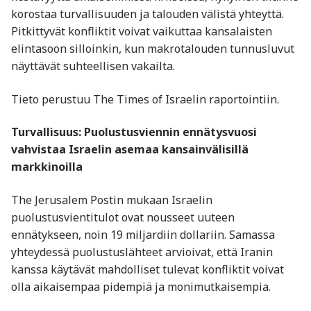
korostaa turvallisuuden ja talouden välistä yhteyttä.
Pitkittyvät konfliktit voivat vaikuttaa kansalaisten
elintasoon silloinkin, kun makrotalouden tunnusluvut
näyttävät suhteellisen vakailta.
Tieto perustuu The Times of Israelin raportointiin.
Turvallisuus: Puolustusviennin ennätysvuosi
vahvistaa Israelin asemaa kansainvälisillä
markkinoilla
The Jerusalem Postin mukaan Israelin
puolustusvientitulot ovat nousseet uuteen
ennätykseen, noin 19 miljardiin dollariin. Samassa
yhteydessä puolustuslähteet arvioivat, että Iranin
kanssa käytävät mahdolliset tulevat konfliktit voivat
olla aikaisempaa pidempiä ja monimutkaisempia.