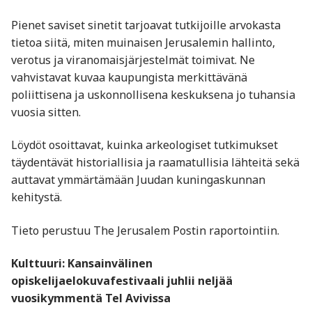
Pienet saviset sinetit tarjoavat tutkijoille arvokasta
tietoa siitä, miten muinaisen Jerusalemin hallinto,
verotus ja viranomaisjärjestelmät toimivat. Ne
vahvistavat kuvaa kaupungista merkittävänä
poliittisena ja uskonnollisena keskuksena jo tuhansia
vuosia sitten.
Löydöt osoittavat, kuinka arkeologiset tutkimukset
täydentävät historiallisia ja raamatullisia lähteitä sekä
auttavat ymmärtämään Juudan kuningaskunnan
kehitystä.
Tieto perustuu The Jerusalem Postin raportointiin.
Kulttuuri: Kansainvälinen
opiskelijaelokuvafestivaali juhlii neljää
vuosikymmentä Tel Avivissa