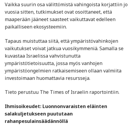
Vaikka suurin osa välittömistä vahingoista korjattiin jo
vuosia sitten, tutkimukset ovat osoittaneet, että
maaperään jääneet saasteet vaikuttavat edelleen
paikalliseen ekosysteemiin.
Tapaus muistuttaa siitä, että ympäristövahinkojen
vaikutukset voivat jatkua vuosikymmeniä. Samalla se
kuvastaa Israelissa vahvistunutta
ympäristötietoisuutta, jossa myös vanhojen
ympäristöongelmien ratkaisemiseen ollaan valmiita
investoimaan huomattavia resursseja.
Tieto perustuu The Times of Israelin raportointiin.
Ihmisoikeudet: Luonnonvaraisten eläinten
salakuljetukseen puututaan
rahanpesulainsäädännöllä