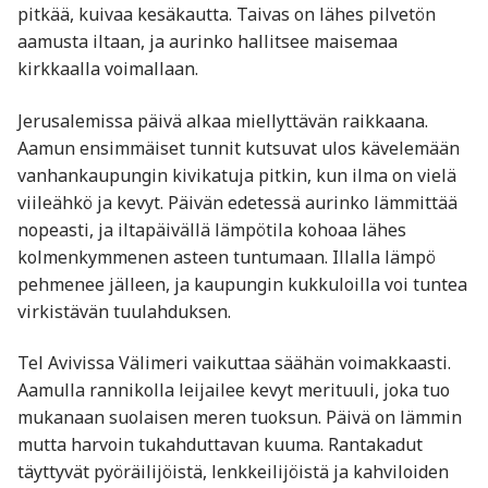
pitkää, kuivaa kesäkautta. Taivas on lähes pilvetön
aamusta iltaan, ja aurinko hallitsee maisemaa
kirkkaalla voimallaan.
Jerusalemissa päivä alkaa miellyttävän raikkaana.
Aamun ensimmäiset tunnit kutsuvat ulos kävelemään
vanhankaupungin kivikatuja pitkin, kun ilma on vielä
viileähkö ja kevyt. Päivän edetessä aurinko lämmittää
nopeasti, ja iltapäivällä lämpötila kohoaa lähes
kolmenkymmenen asteen tuntumaan. Illalla lämpö
pehmenee jälleen, ja kaupungin kukkuloilla voi tuntea
virkistävän tuulahduksen.
Tel Avivissa Välimeri vaikuttaa säähän voimakkaasti.
Aamulla rannikolla leijailee kevyt merituuli, joka tuo
mukanaan suolaisen meren tuoksun. Päivä on lämmin
mutta harvoin tukahduttavan kuuma. Rantakadut
täyttyvät pyöräilijöistä, lenkkeilijöistä ja kahviloiden