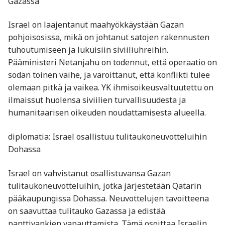
Gazassa
Israel on laajentanut maahyökkäystään Gazan
pohjoisosissa, mikä on johtanut satojen rakennusten
tuhoutumiseen ja lukuisiin siviiliuhreihin.
Pääministeri Netanjahu on todennut, että operaatio on
sodan toinen vaihe, ja varoittanut, että konflikti tulee
olemaan pitkä ja vaikea. YK ihmisoikeusvaltuutettu on
ilmaissut huolensa siviilien turvallisuudesta ja
humanitaarisen oikeuden noudattamisesta alueella.
diplomatia: Israel osallistuu tulitaukoneuvotteluihin
Dohassa
Israel on vahvistanut osallistuvansa Gazan
tulitaukoneuvotteluihin, jotka järjestetään Qatarin
pääkaupungissa Dohassa. Neuvottelujen tavoitteena
on saavuttaa tulitauko Gazassa ja edistää
panttivankien vapauttamista. Tämä osoittaa Israelin