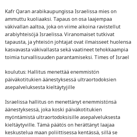
Kafr Qaran arabikaupungissa Israelissa mies on
ammuttu kuoliaaksi. Tapaus on osa laajempaa
väkivallan aaltoa, joka on viime aikoina ravistellut
arabiyhteisöjä Israelissa. Viranomaiset tutkivat
tapausta, ja yhteisön johtajat ovat ilmaisseet huolensa
kasvavasta väkivallasta sekä vaatineet tehokkaampia
toimia turvallisuuden parantamiseksi. Times of Israel
koulutus: Hallitus menettää enemmistön
päiväkotitukien äänestyksessä ultraortodoksien
asepalveluksesta kieltäytyjille
Israelissa hallitus on menettänyt enemmistönsä
äänestyksessä, joka koski päiväkotitukien
myöntämistä ultraortodoksisille asepalveluksesta
kieltäytyville. Tämä päätös on herättänyt laajaa
keskustelua maan poliittisessa kentässä, sillä se