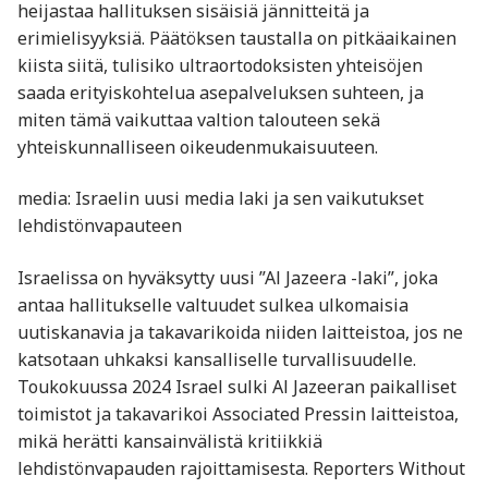
heijastaa hallituksen sisäisiä jännitteitä ja
erimielisyyksiä. Päätöksen taustalla on pitkäaikainen
kiista siitä, tulisiko ultraortodoksisten yhteisöjen
saada erityiskohtelua asepalveluksen suhteen, ja
miten tämä vaikuttaa valtion talouteen sekä
yhteiskunnalliseen oikeudenmukaisuuteen.
media: Israelin uusi media laki ja sen vaikutukset
lehdistönvapauteen
Israelissa on hyväksytty uusi ”Al Jazeera -laki”, joka
antaa hallitukselle valtuudet sulkea ulkomaisia
uutiskanavia ja takavarikoida niiden laitteistoa, jos ne
katsotaan uhkaksi kansalliselle turvallisuudelle.
Toukokuussa 2024 Israel sulki Al Jazeeran paikalliset
toimistot ja takavarikoi Associated Pressin laitteistoa,
mikä herätti kansainvälistä kritiikkiä
lehdistönvapauden rajoittamisesta. Reporters Without