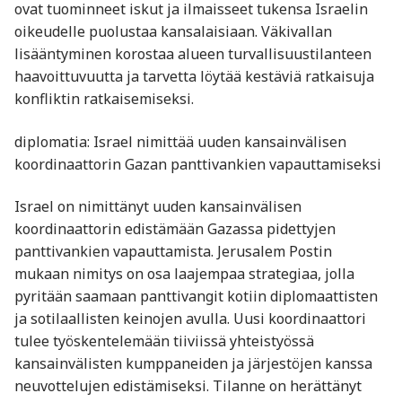
ovat tuominneet iskut ja ilmaisseet tukensa Israelin
oikeudelle puolustaa kansalaisiaan. Väkivallan
lisääntyminen korostaa alueen turvallisuustilanteen
haavoittuvuutta ja tarvetta löytää kestäviä ratkaisuja
konfliktin ratkaisemiseksi.
diplomatia: Israel nimittää uuden kansainvälisen
koordinaattorin Gazan panttivankien vapauttamiseksi
Israel on nimittänyt uuden kansainvälisen
koordinaattorin edistämään Gazassa pidettyjen
panttivankien vapauttamista. Jerusalem Postin
mukaan nimitys on osa laajempaa strategiaa, jolla
pyritään saamaan panttivangit kotiin diplomaattisten
ja sotilaallisten keinojen avulla. Uusi koordinaattori
tulee työskentelemään tiiviissä yhteistyössä
kansainvälisten kumppaneiden ja järjestöjen kanssa
neuvottelujen edistämiseksi. Tilanne on herättänyt