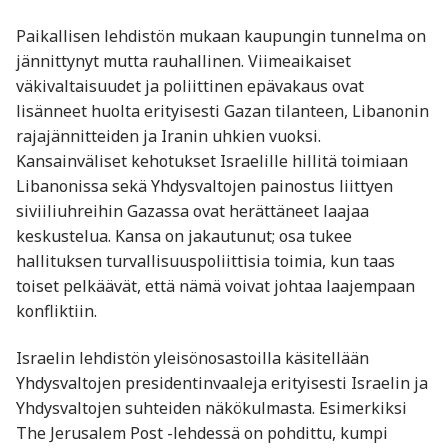
Paikallisen lehdistön mukaan kaupungin tunnelma on
jännittynyt mutta rauhallinen. Viimeaikaiset
väkivaltaisuudet ja poliittinen epävakaus ovat
lisänneet huolta erityisesti Gazan tilanteen, Libanonin
rajajännitteiden ja Iranin uhkien vuoksi.
Kansainväliset kehotukset Israelille hillitä toimiaan
Libanonissa sekä Yhdysvaltojen painostus liittyen
siviiliuhreihin Gazassa ovat herättäneet laajaa
keskustelua. Kansa on jakautunut; osa tukee
hallituksen turvallisuuspoliittisia toimia, kun taas
toiset pelkäävät, että nämä voivat johtaa laajempaan
konfliktiin.
Israelin lehdistön yleisönosastoilla käsitellään
Yhdysvaltojen presidentinvaaleja erityisesti Israelin ja
Yhdysvaltojen suhteiden näkökulmasta. Esimerkiksi
The Jerusalem Post -lehdessä on pohdittu, kumpi