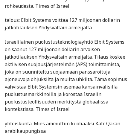
rohkeudesta. Times of Israel
talous: Elbit Systems voittaa 127 miljoonan dollarin
jatkotilauksen Yhdysvaltain armeijalta
Israelilainen puolustusteknologiayhtiö Elbit Systems
on saanut 127 miljoonan dollarin arvoisen
jatkotilauksen Yhdysvaltain armeijalta. Tilaus koskee
aktiivisen suojausjärjestelmän (APS) toimittamista,
joka on suunniteltu suojaamaan panssaroituja
ajoneuvoja ohjuksilta ja muilta uhkilta. Tämä sopimus
vahvistaa Elbit Systemsin asemaa kansainvälisillä
puolustusmarkkinoilla ja korostaa Israelin
puolustusteollisuuden merkitystä globaalissa
kontekstissa. Times of Israel
yhteiskunta: Mies ammuttiin kuoliaaksi Kafr Qaran
arabikaupungissa