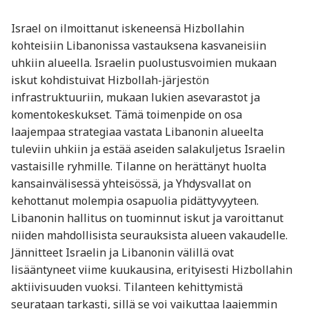
Israel on ilmoittanut iskeneensä Hizbollahin
kohteisiin Libanonissa vastauksena kasvaneisiin
uhkiin alueella. Israelin puolustusvoimien mukaan
iskut kohdistuivat Hizbollah-järjestön
infrastruktuuriin, mukaan lukien asevarastot ja
komentokeskukset. Tämä toimenpide on osa
laajempaa strategiaa vastata Libanonin alueelta
tuleviin uhkiin ja estää aseiden salakuljetus Israelin
vastaisille ryhmille. Tilanne on herättänyt huolta
kansainvälisessä yhteisössä, ja Yhdysvallat on
kehottanut molempia osapuolia pidättyvyyteen.
Libanonin hallitus on tuominnut iskut ja varoittanut
niiden mahdollisista seurauksista alueen vakaudelle.
Jännitteet Israelin ja Libanonin välillä ovat
lisääntyneet viime kuukausina, erityisesti Hizbollahin
aktiivisuuden vuoksi. Tilanteen kehittymistä
seurataan tarkasti, sillä se voi vaikuttaa laajemmin