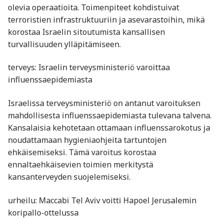
olevia operaatioita. Toimenpiteet kohdistuivat
terroristien infrastruktuuriin ja asevarastoihin, mikä
korostaa Israelin sitoutumista kansallisen
turvallisuuden ylläpitämiseen.
terveys: Israelin terveysministeriö varoittaa
influenssaepidemiasta
Israelissa terveysministeriö on antanut varoituksen
mahdollisesta influenssaepidemiasta tulevana talvena.
Kansalaisia kehotetaan ottamaan influenssarokotus ja
noudattamaan hygieniaohjeita tartuntojen
ehkäisemiseksi. Tämä varoitus korostaa
ennaltaehkäisevien toimien merkitystä
kansanterveyden suojelemiseksi.
urheilu: Maccabi Tel Aviv voitti Hapoel Jerusalemin
koripallo-ottelussa