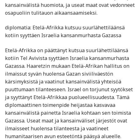
kansainvälistä huomiota, ja useat maat ovat vedonneet
osapuoliin tulitauon aikaansaamiseksi.
diplomatia: Etelä-Afrikka kutsuu suurlähettiläänsä
kotiin syyttäen Israelia kansanmurhasta Gazassa
Etelä-Afrikka on päättänyt kutsua suurlähettiläänsä
kotiin Tel Avivista syyttäen Israelia kansanmurhasta
Gazassa. Haaretzin mukaan Etelä-Afrikan hallitus on
ilmaissut syvän huolensa Gazan siviiliväestön
kärsimyksistä ja vaatinut kansainvälistä yhteisöä
puuttumaan tilanteeseen. Israel on torjunut syytökset
ja syyttänyt Etelä-Afrikkaa puolueellisuudesta. Tämä
diplomaattinen toimenpide heijastaa kasvavaa
kansainvälistä painetta Israelia kohtaan sen toimista
Gazassa. Useat maat ja kansainväliset järjestöt ovat
ilmaisseet huolensa tilanteesta ja vaatineet
humanitaarisen avun esteetöntä pääsyä alueelle.