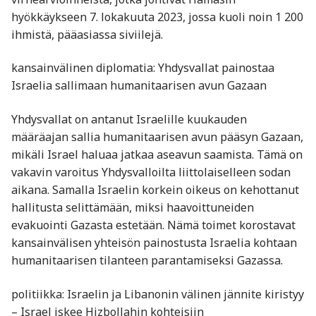
hyökkäykseen 7. lokakuuta 2023, jossa kuoli noin 1 200
ihmistä, pääasiassa siviilejä.
kansainvälinen diplomatia: Yhdysvallat painostaa
Israelia sallimaan humanitaarisen avun Gazaan
Yhdysvallat on antanut Israelille kuukauden
määräajan sallia humanitaarisen avun pääsyn Gazaan,
mikäli Israel haluaa jatkaa aseavun saamista. Tämä on
vakavin varoitus Yhdysvalloilta liittolaiselleen sodan
aikana. Samalla Israelin korkein oikeus on kehottanut
hallitusta selittämään, miksi haavoittuneiden
evakuointi Gazasta estetään. Nämä toimet korostavat
kansainvälisen yhteisön painostusta Israelia kohtaan
humanitaarisen tilanteen parantamiseksi Gazassa.
politiikka: Israelin ja Libanonin välinen jännite kiristyy
– Israel iskee Hizbollahin kohteisiin