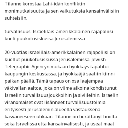
Tilanne korostaa Lähi-idän konfliktin
monimutkaisuutta ja sen vaikutuksia kansainvälisiin
suhteisiin.
turvallisuus: Israelilais-amerikkalainen rajapoliisi
kuoli puukotusiskussa Jerusalemissa
20-vuotias israelilais-amerikkalainen rajapoliisi on
kuollut puukotusiskussa Jerusalemissa. Jewish
Telegraphic Agencyn mukaan hyökkäys tapahtui
kaupungin keskustassa, ja hyökkääjä saatiin kiinni
paikan päällä. Tämä tapaus on osa laajempaa
väkivallan aaltoa, joka on viime aikoina kohdistunut
Israelin turvallisuusjoukkoihin ja siviileihin. Israelin
viranomaiset ovat lisänneet turvallisuustoimia
erityisesti Jerusalemin alueella vastauksena
kasvaneeseen uhkaan. Tilanne on herättänyt huolta
sekä Israelissa että kansainvälisesti, ja useat maat