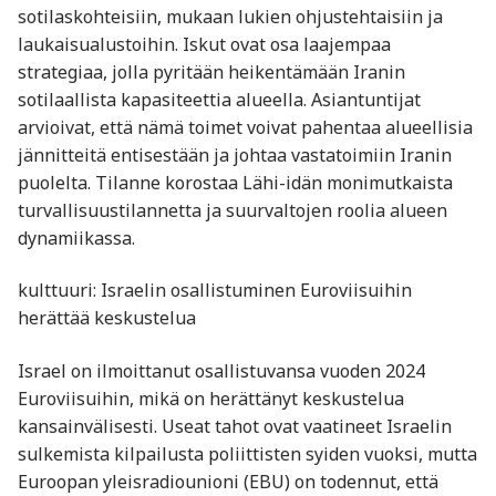
sotilaskohteisiin, mukaan lukien ohjustehtaisiin ja
laukaisualustoihin. Iskut ovat osa laajempaa
strategiaa, jolla pyritään heikentämään Iranin
sotilaallista kapasiteettia alueella. Asiantuntijat
arvioivat, että nämä toimet voivat pahentaa alueellisia
jännitteitä entisestään ja johtaa vastatoimiin Iranin
puolelta. Tilanne korostaa Lähi-idän monimutkaista
turvallisuustilannetta ja suurvaltojen roolia alueen
dynamiikassa.
kulttuuri: Israelin osallistuminen Euroviisuihin
herättää keskustelua
Israel on ilmoittanut osallistuvansa vuoden 2024
Euroviisuihin, mikä on herättänyt keskustelua
kansainvälisesti. Useat tahot ovat vaatineet Israelin
sulkemista kilpailusta poliittisten syiden vuoksi, mutta
Euroopan yleisradiounioni (EBU) on todennut, että