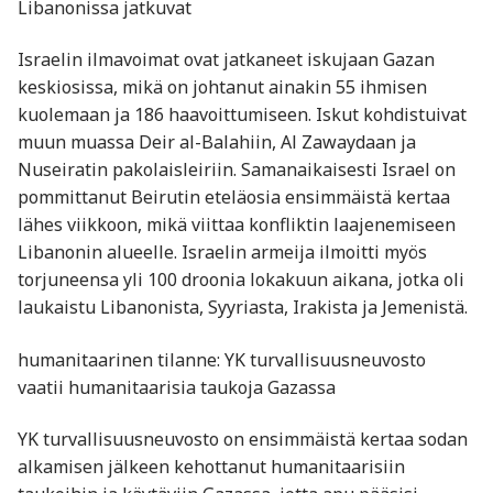
Libanonissa jatkuvat
Israelin ilmavoimat ovat jatkaneet iskujaan Gazan
keskiosissa, mikä on johtanut ainakin 55 ihmisen
kuolemaan ja 186 haavoittumiseen. Iskut kohdistuivat
muun muassa Deir al-Balahiin, Al Zawaydaan ja
Nuseiratin pakolaisleiriin. Samanaikaisesti Israel on
pommittanut Beirutin eteläosia ensimmäistä kertaa
lähes viikkoon, mikä viittaa konfliktin laajenemiseen
Libanonin alueelle. Israelin armeija ilmoitti myös
torjuneensa yli 100 droonia lokakuun aikana, jotka oli
laukaistu Libanonista, Syyriasta, Irakista ja Jemenistä.
humanitaarinen tilanne: YK turvallisuusneuvosto
vaatii humanitaarisia taukoja Gazassa
YK turvallisuusneuvosto on ensimmäistä kertaa sodan
alkamisen jälkeen kehottanut humanitaarisiin