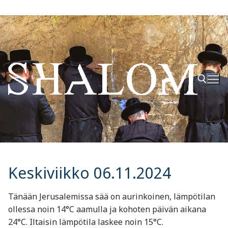
Hyppää
sisältöön
Hae:
Keskiviikko 06.11.2024
Tänään Jerusalemissa sää on aurinkoinen, lämpötilan
ollessa noin 14°C aamulla ja kohoten päivän aikana
24°C. Iltaisin lämpötila laskee noin 15°C.