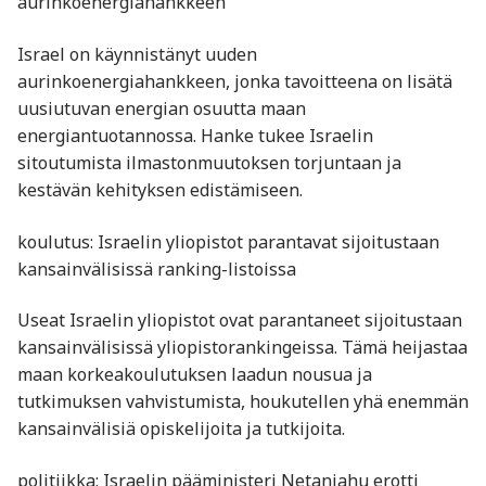
aurinkoenergiahankkeen
Israel on käynnistänyt uuden
aurinkoenergiahankkeen, jonka tavoitteena on lisätä
uusiutuvan energian osuutta maan
energiantuotannossa. Hanke tukee Israelin
sitoutumista ilmastonmuutoksen torjuntaan ja
kestävän kehityksen edistämiseen.
koulutus: Israelin yliopistot parantavat sijoitustaan
kansainvälisissä ranking-listoissa
Useat Israelin yliopistot ovat parantaneet sijoitustaan
kansainvälisissä yliopistorankingeissa. Tämä heijastaa
maan korkeakoulutuksen laadun nousua ja
tutkimuksen vahvistumista, houkutellen yhä enemmän
kansainvälisiä opiskelijoita ja tutkijoita.
politiikka: Israelin pääministeri Netanjahu erotti