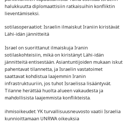
halukkuutta diplomaattisiin ratkaisuihin konfliktin
lieventämiseksi.
sotilasoperaatiot: Israelin ilmaiskut Iraniin kiristävät
Lähi-idän jännitteitä
Israel on suorittanut ilmaiskuja Iranin
sotilaskohteisiin, mikä on kiristänyt Lähi-idän
jännitteitä entisestään. Asiantuntijoiden mukaan iskut
pahentavat tilannetta, ja Israelin vastatoimet
saattavat kohdistua laajemmin Iranin
infrastruktuuriin, jos tuhot Israelissa lisääntyvät.
Tilanne herättää huolta alueen vakaudesta ja
mahdollisista laajemmista konflikteista.
ihmisoikeudet: YK turvallisuusneuvosto vaatii Israelia
kunnioittamaan UNRWA oikeuksia