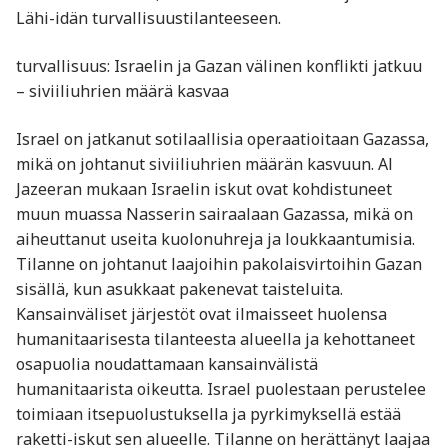
Lähi-idän turvallisuustilanteeseen.
turvallisuus: Israelin ja Gazan välinen konflikti jatkuu
– siviiliuhrien määrä kasvaa
Israel on jatkanut sotilaallisia operaatioitaan Gazassa,
mikä on johtanut siviiliuhrien määrän kasvuun. Al
Jazeeran mukaan Israelin iskut ovat kohdistuneet
muun muassa Nasserin sairaalaan Gazassa, mikä on
aiheuttanut useita kuolonuhreja ja loukkaantumisia.
Tilanne on johtanut laajoihin pakolaisvirtoihin Gazan
sisällä, kun asukkaat pakenevat taisteluita.
Kansainväliset järjestöt ovat ilmaisseet huolensa
humanitaarisesta tilanteesta alueella ja kehottaneet
osapuolia noudattamaan kansainvälistä
humanitaarista oikeutta. Israel puolestaan perustelee
toimiaan itsepuolustuksella ja pyrkimyksellä estää
raketti-iskut sen alueelle. Tilanne on herättänyt laajaa