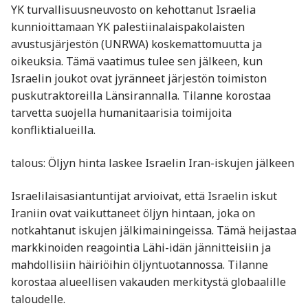
YK turvallisuusneuvosto on kehottanut Israelia
kunnioittamaan YK palestiinalaispakolaisten
avustusjärjestön (UNRWA) koskemattomuutta ja
oikeuksia. Tämä vaatimus tulee sen jälkeen, kun
Israelin joukot ovat jyränneet järjestön toimiston
puskutraktoreilla Länsirannalla. Tilanne korostaa
tarvetta suojella humanitaarisia toimijoita
konfliktialueilla.
talous: Öljyn hinta laskee Israelin Iran-iskujen jälkeen
Israelilaisasiantuntijat arvioivat, että Israelin iskut
Iraniin ovat vaikuttaneet öljyn hintaan, joka on
notkahtanut iskujen jälkimainingeissa. Tämä heijastaa
markkinoiden reagointia Lähi-idän jännitteisiin ja
mahdollisiin häiriöihin öljyntuotannossa. Tilanne
korostaa alueellisen vakauden merkitystä globaalille
taloudelle.