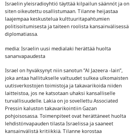
Israelin yleisradioyhtiö täyttää kilpailun säännöt ja on
siten oikeutettu osallistumaan. Tilanne heijastaa
laajempaa keskustelua kulttuuritapahtumien
politisoitumisesta ja taiteen roolista kansainvälisessä
diplomatiassa.
media: Israelin uusi medialaki herättää huolta
sananvapaudesta
Israel on hyväksynyt niin sanotun ”Al Jazeera -lain”,
joka antaa hallitukselle valtuudet sulkea ulkomaisten
uutisverkostojen toimistoja ja takavarikoida niiden
laitteistoa, jos ne katsotaan uhaksi kansalliselle
turvallisuudelle. Lakia on jo sovellettu Associated
Pressin kaluston takavarikointiin Gazan
pohjoisosassa. Toimenpiteet ovat herättäneet huolta
lehdistönvapauden tilasta Israelissa ja saaneet
kansainvälistä kritiikkiä. Tilanne korostaa