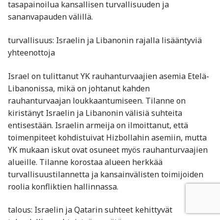
tasapainoilua kansallisen turvallisuuden ja
sananvapauden välillä.
turvallisuus: Israelin ja Libanonin rajalla lisääntyviä
yhteenottoja
Israel on tulittanut YK rauhanturvaajien asemia Etelä-
Libanonissa, mikä on johtanut kahden
rauhanturvaajan loukkaantumiseen. Tilanne on
kiristänyt Israelin ja Libanonin välisiä suhteita
entisestään. Israelin armeija on ilmoittanut, että
toimenpiteet kohdistuivat Hizbollahin asemiin, mutta
YK mukaan iskut ovat osuneet myös rauhanturvaajien
alueille. Tilanne korostaa alueen herkkää
turvallisuustilannetta ja kansainvälisten toimijoiden
roolia konfliktien hallinnassa.
talous: Israelin ja Qatarin suhteet kehittyvät