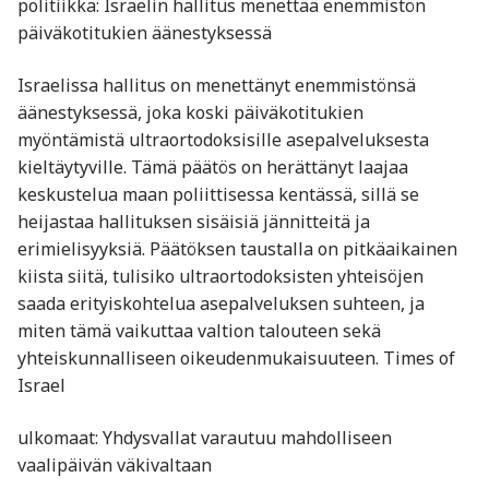
politiikka: Israelin hallitus menettää enemmistön
päiväkotitukien äänestyksessä
Israelissa hallitus on menettänyt enemmistönsä
äänestyksessä, joka koski päiväkotitukien
myöntämistä ultraortodoksisille asepalveluksesta
kieltäytyville. Tämä päätös on herättänyt laajaa
keskustelua maan poliittisessa kentässä, sillä se
heijastaa hallituksen sisäisiä jännitteitä ja
erimielisyyksiä. Päätöksen taustalla on pitkäaikainen
kiista siitä, tulisiko ultraortodoksisten yhteisöjen
saada erityiskohtelua asepalveluksen suhteen, ja
miten tämä vaikuttaa valtion talouteen sekä
yhteiskunnalliseen oikeudenmukaisuuteen. Times of
Israel
ulkomaat: Yhdysvallat varautuu mahdolliseen
vaalipäivän väkivaltaan