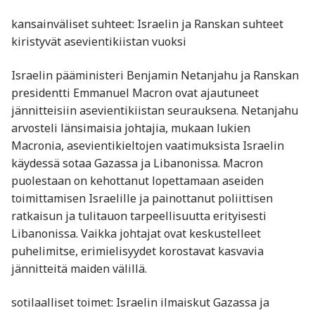
kansainväliset suhteet: Israelin ja Ranskan suhteet
kiristyvät asevientikiistan vuoksi
Israelin pääministeri Benjamin Netanjahu ja Ranskan
presidentti Emmanuel Macron ovat ajautuneet
jännitteisiin asevientikiistan seurauksena. Netanjahu
arvosteli länsimaisia johtajia, mukaan lukien
Macronia, asevientikieltojen vaatimuksista Israelin
käydessä sotaa Gazassa ja Libanonissa. Macron
puolestaan on kehottanut lopettamaan aseiden
toimittamisen Israelille ja painottanut poliittisen
ratkaisun ja tulitauon tarpeellisuutta erityisesti
Libanonissa. Vaikka johtajat ovat keskustelleet
puhelimitse, erimielisyydet korostavat kasvavia
jännitteitä maiden välillä.
sotilaalliset toimet: Israelin ilmaiskut Gazassa ja