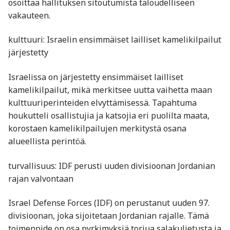
osoittaa hallituksen sitoutumista taloudelliseen
vakauteen.
kulttuuri: Israelin ensimmäiset lailliset kamelikilpailut
järjestetty
Israelissa on järjestetty ensimmäiset lailliset
kamelikilpailut, mikä merkitsee uutta vaihetta maan
kulttuuriperinteiden elvyttämisessä. Tapahtuma
houkutteli osallistujia ja katsojia eri puolilta maata,
korostaen kamelikilpailujen merkitystä osana
alueellista perintöä.
turvallisuus: IDF perusti uuden divisioonan Jordanian
rajan valvontaan
Israel Defense Forces (IDF) on perustanut uuden 97.
divisioonan, joka sijoitetaan Jordanian rajalle. Tämä
toimenpide on osa pyrkimyksiä torjua salakuljetusta ja