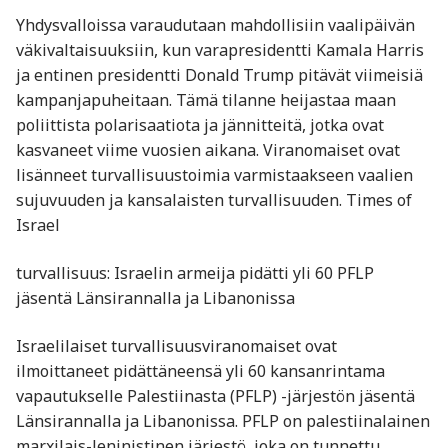
Yhdysvalloissa varaudutaan mahdollisiin vaalipäivän
väkivaltaisuuksiin, kun varapresidentti Kamala Harris
ja entinen presidentti Donald Trump pitävät viimeisiä
kampanjapuheitaan. Tämä tilanne heijastaa maan
poliittista polarisaatiota ja jännitteitä, jotka ovat
kasvaneet viime vuosien aikana. Viranomaiset ovat
lisänneet turvallisuustoimia varmistaakseen vaalien
sujuvuuden ja kansalaisten turvallisuuden. Times of
Israel
turvallisuus: Israelin armeija pidätti yli 60 PFLP
jäsentä Länsirannalla ja Libanonissa
Israelilaiset turvallisuusviranomaiset ovat
ilmoittaneet pidättäneensä yli 60 kansanrintama
vapautukselle Palestiinasta (PFLP) -järjestön jäsentä
Länsirannalla ja Libanonissa. PFLP on palestiinalainen
marxilais-leninistinen järjestö, joka on tunnettu