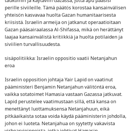
taukoihin ja käytäviin Gazassa, jotta apu pääsisi
perille siviileille. Tämä päätös korostaa kansainvälisen
yhteisön kasvavaa huolta Gazan humanitaarisesta
kriisistä. Israelin armeija on jatkanut operaatioitaan
Gazan pääsairaalassa Al-Shifassa, mikä on herättänyt
laajaa kansainvälistä kritiikkiä ja huolta potilaiden ja
siviilien turvallisuudesta.
sisäpolitiikka: Israelin oppositio vaatii Netanjahun
eroa
Israelin opposition johtaja Yair Lapid on vaatinut
pääministeri Benjamin Netanjahun välitöntä eroa,
vaikka sotatoimet Hamasia vastaan Gazassa jatkuvat.
Lapid perustelee vaatimustaan sillä, että kansa on
menettänyt luottamuksensa Netanjahuun, eikä
pitkäaikaista sotaa voida käydä pääministerin johdolla,
johon ei luoteta. Netanjahua on syytetty vakavista
virhearvioinneista, jotka johtivat Hamasin