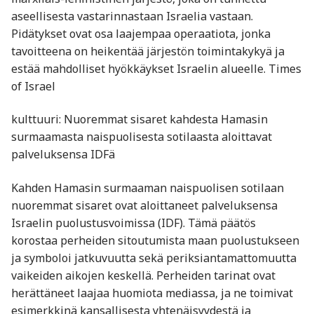
aseellisesta vastarinnastaan Israelia vastaan.
Pidätykset ovat osa laajempaa operaatiota, jonka
tavoitteena on heikentää järjestön toimintakykyä ja
estää mahdolliset hyökkäykset Israelin alueelle. Times
of Israel
kulttuuri: Nuoremmat sisaret kahdesta Hamasin
surmaamasta naispuolisesta sotilaasta aloittavat
palveluksensa IDFä
Kahden Hamasin surmaaman naispuolisen sotilaan
nuoremmat sisaret ovat aloittaneet palveluksensa
Israelin puolustusvoimissa (IDF). Tämä päätös
korostaa perheiden sitoutumista maan puolustukseen
ja symboloi jatkuvuutta sekä periksiantamattomuutta
vaikeiden aikojen keskellä. Perheiden tarinat ovat
herättäneet laajaa huomiota mediassa, ja ne toimivat
esimerkkinä kansallisesta yhtenäisyydestä ja