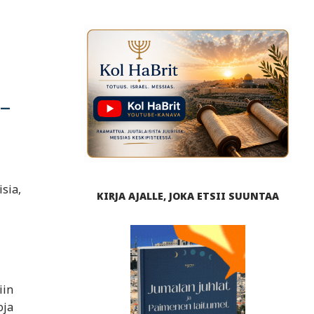
–
sia,
KIRJA AJALLE, JOKA ETSII SUUNTAA
iin
oja