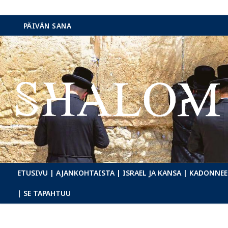
Hyppää
PÄIVÄN SANA
sisältöön
ETUSIVU
| AJANKOHTAISTA
| ISRAEL JA KANSA
| KADONNEE
| SE TAPAHTUU