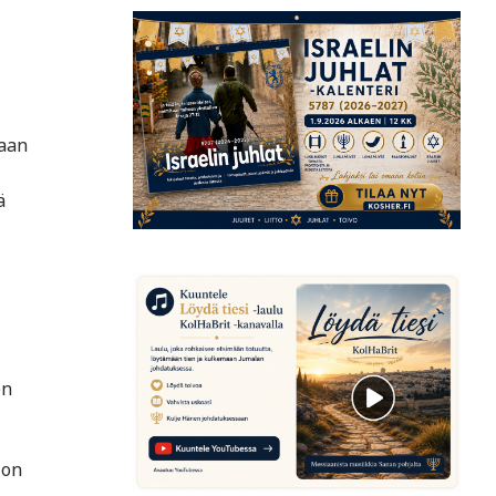
taan
ä
en
 on