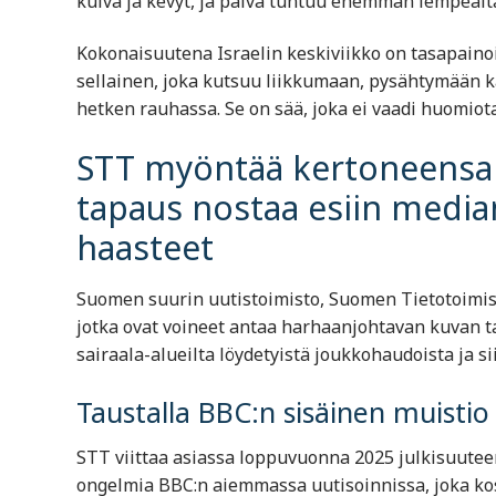
kuiva ja kevyt, ja päivä tuntuu enemmän lempeältä
Kokonaisuutena Israelin keskiviikko on tasapaino
sellainen, joka kutsuu liikkumaan, pysähtymään 
hetken rauhassa. Se on sää, joka ei vaadi huomiot
STT myöntää kertoneensa Ga
tapaus nostaa esiin median
haasteet
Suomen suurin uutistoimisto,
Suomen Tietotoimis
jotka ovat voineet antaa harhaanjohtavan kuvan ta
sairaala-alueilta löydetyistä joukkohaudoista ja sii
Taustalla BBC:n sisäinen muistio
STT viittaa asiassa loppuvuonna 2025 julkisuute
ongelmia BBC:n aiemmassa uutisoinnissa, joka kos