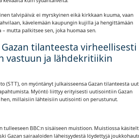
 keväältä kuin sydäntalvelta.
inen talvipäivä: ei myrskyinen eikä kirkkaan kuuma, vaan
kahvilaan, kävelemään kaupungin kujilla ja hengittämään
a – mutta palkitsee sen, joka huomaa sen.
zan tilanteesta virheellisesti 
 vastuun ja lähdekritiikin
to
(STT), on myöntänyt julkaisseensa Gazan tilanteesta uuti
pahtumista. Myöntö liittyy erityisesti uutisointiin Gazan
hen, millaisiin lähteisiin uutisointi on perustunut.
en tulleeseen
BBC
:n sisäiseen muistioon. Muistiossa käsitelt
ki Gazan sairaaloiden läheisyydestä löydettyjä joukkohaut