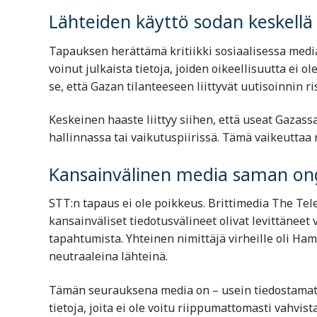
Lähteiden käyttö sodan keskell
Tapauksen herättämä kritiikki sosiaalisessa medi
voinut julkaista tietoja, joiden oikeellisuutta ei o
se, että Gazan tilanteeseen liittyvät uutisoinnin ri
Keskeinen haaste liittyy siihen, että useat Gazass
hallinnassa tai vaikutuspiirissä. Tämä vaikeutta
Kansainvälinen media saman on
STT:n tapaus ei ole poikkeus. Brittimedia
The Tel
kansainväliset tiedotusvälineet olivat levittäneet 
tapahtumista. Yhteinen nimittäjä virheille oli Ha
neutraaleina lähteinä.
Tämän seurauksena media on – usein tiedostamatt
tietoja, joita ei ole voitu riippumattomasti vahvist