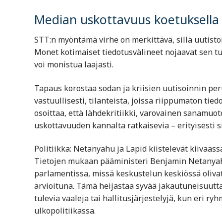
Median uskottavuus koetuksella
STT:n myöntämä virhe on merkittävä, sillä uutist
Monet kotimaiset tiedotusvälineet nojaavat sen tu
voi monistua laajasti.
Tapaus korostaa sodan ja kriisien uutisoinnin pe
vastuullisesti, tilanteista, joissa riippumaton t
osoittaa, että lähdekritiikki, varovainen sanamuo
uskottavuuden kannalta ratkaisevia – erityisesti s
Politiikka: Netanyahu ja Lapid kiistelevät kiivaas
Tietojen mukaan pääministeri Benjamin Netanyahu 
parlamentissa, missä keskustelun keskiössä olivat 
arvioituna. Tämä heijastaa syvää jakautuneisuutta
tulevia vaaleja tai hallitusjärjestelyjä, kun eri r
ulkopolitiikassa.