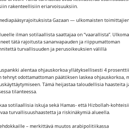
in rakenteellisiin eriarvoisuuksiin.
 mediapääsyrajoituksista Gazaan — ulkomaisten toimittajie
eelle ilman sotilaallista saattajaa on “vaarallista”. Ulkoma
soineet tätä rajoitusta sananvapauden ja riippumattoman
nitettä turvallisuuden ja perusoikeuksien välillä
spankki alentaa ohjauskorkoa yllätyksellisesti 4 prosentti
n tehnyt odottamattoman päätöksen laskea ohjauskorkoa, 
tuskäyttäytymiseen. Tämä heijastaa taloudellisia haasteita j
essa tilanteessa.
tkaa sotilaallisia iskuja sekä Hamas- että Hizbollah-kohteisi
vaa turvallisuushaastetta ja riskinäkymiä alueella.
 ehdokkaille – merkittävä muutos arabipolitiikassa