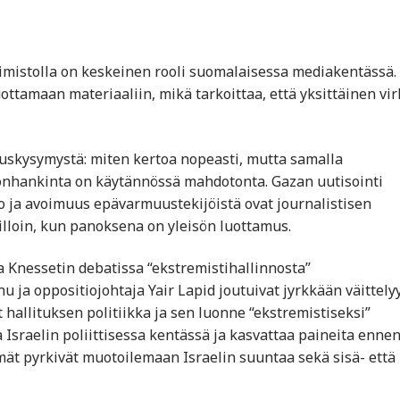
oimistolla on keskeinen rooli suomalaisessa mediakentässä.
ottamaan materiaaliin, mikä tarkoittaa, että yksittäinen vi
ruskysymystä: miten kertoa nopeasti, mutta samalla
iedonhankinta on käytännössä mahdotonta. Gazan uutisointi
to ja avoimuus epävarmuustekijöistä ovat journalistisen
illoin, kun panoksena on yleisön luottamus.
sa Knessetin debatissa “ekstremistihallinnosta”
ja oppositiojohtaja Yair Lapid joutuivat jyrkkään väittely
hallituksen politiikka ja sen luonne “ekstremistiseksi”
 Israelin poliittisessa kentässä ja kasvattaa paineita enne
yhmät pyrkivät muotoilemaan Israelin suuntaa sekä sisä- että