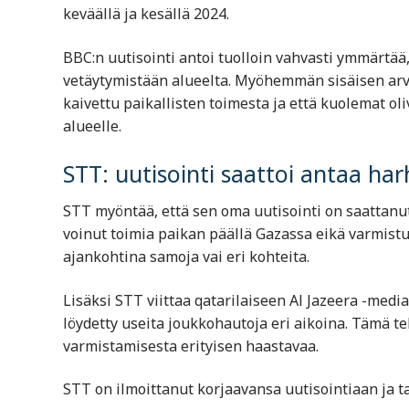
keväällä ja kesällä 2024.
BBC:n uutisointi antoi tuolloin vahvasti ymmärtää
vetäytymistään alueelta. Myöhemmän sisäisen arvi
kaivettu paikallisten toimesta ja että kuolemat 
alueelle.
STT: uutisointi saattoi antaa h
STT myöntää, että sen oma uutisointi on saattanut
voinut toimia paikan päällä Gazassa eikä varmistua
ajankohtina samoja vai eri kohteita.
Lisäksi STT viittaa qatarilaiseen
Al Jazeera
-mediaa
löydetty useita joukkohautoja eri aikoina. Tämä 
varmistamisesta erityisen haastavaa.
STT on ilmoittanut korjaavansa uutisointiaan ja t