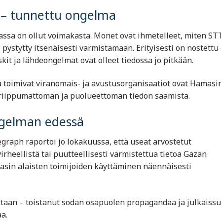
ä – tunnettu ongelma
assa on ollut voimakasta. Monet ovat ihmetelleet, miten ST
le pystytty itsenäisesti varmistamaan. Erityisesti on nostettu 
skit ja lähdeongelmat ovat olleet tiedossa jo pitkään.
a toimivat viranomais- ja avustusorganisaatiot ovat
Hamas
i
a riippumattoman ja puolueettoman tiedon saamista.
gelman edessä
egraph
raportoi jo lokakuussa, että useat arvostetut
virheellistä tai puutteellisesti varmistettua tietoa Gazan
masin alaisten toimijoiden käyttäminen näennäisesti
aan – toistanut sodan osapuolen propagandaa ja julkaissu
aa.