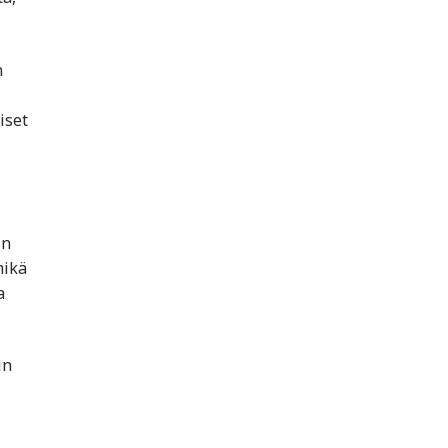
n
iset
in
mikä
a
in