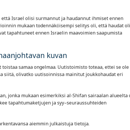
, että Israel olisi surmannut ja haudannut ihmiset ennen
oinnin mukaan todennäköisempi selitys oli, että haudat ol
olivat tapahtuneet ennen Israelin maavoimien saapumista
arhaanjohtavan kuvan
 toistaa samaa ongelmaa. Uutistoimisto toteaa, ettei se ole
 siitä, olivatko uutisoinnissa mainitut joukkohaudat eri
n, jonka mukaan esimerkiksi al-Shifan sairaalan alueelta 
tekee tapahtumaketjujen ja syy–seuraussuhteiden
arkentavansa aiemmin julkaistuja tietoja.