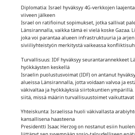
Diplomatia: Israel hyväksyy 4G-verkkojen laajenta
viiveen jälkeen
Israel on ratifioinut sopimukset, jotka sallivat pa
Länsirannalla, vaikka tämä ei vielä koske Gazaa. L
joka voi parantaa alueen infrastruktuuria ja arjen
siviiliyhteistyön merkitystä vaikeassa konfliktisuh
Turvallisuus: IDF hyväksyy seurantarannekkeet L
hyökkäysten keskellä
Israelin puolustusvoimat (IDF) on antanut hyväk
alueissa Länsirannalla, jotta voidaan valvoa ja e
väkivaltaa ja hyökkäyksiä siirtokuntien ympärill
siitä, missä määrin turvallisuustoimet vaikuttavat
Yhteiskunta: Israelissa huoli väkivallasta arabi
kansallisena haasteena
Presidentti Isaac Herzog on nostanut esiin huolen 
liittänyt sen syvempään sosio-taloudelliseen epä