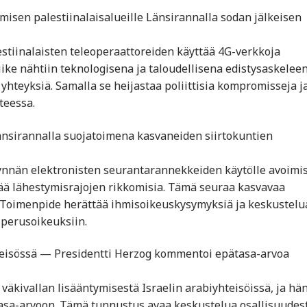
misen palestiinalaisalueille Länsirannalla sodan jälkeisen
lestiinalaisten teleoperaattoreiden käyttää 4G-verkkoja
iike nähtiin teknologisena ja taloudellisena edistysaskeleen
 yhteyksiä. Samalla se heijastaa poliittisia kompromisseja j
teessa.
änsirannalla suojatoimena kasvaneiden siirtokuntien
synnän elektronisten seurantarannekkeiden käytölle avoimi
stää lähestymisrajojen rikkomisia. Tämä seuraa kasvavaa
ä. Toimenpide herättää ihmisoikeuskysymyksiä ja keskustelu
 perusoikeuksiin.
yhteisössä — Presidentti Herzog kommentoi epätasa-arvoa
väkivallan lisääntymisestä Israelin arabiyhteisöissä, ja hä
tasa-arvoon. Tämä tunnustus avaa keskustelua osallisuudest