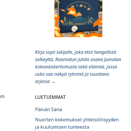
i
Kirja sopii lukijalle, joka etsii hengellistä
selkeyttä, Raamatun juhlia osana Jumalan
kokonaiskertomusta sekä elämää, jossa
usko saa näkyä rytminä ja suuntana
arjessa
→
on
LUETUIMMAT
Päivän Sana
Nuorten kokemukset yhteisöllisyyden
ja kuulumisen tunteesta