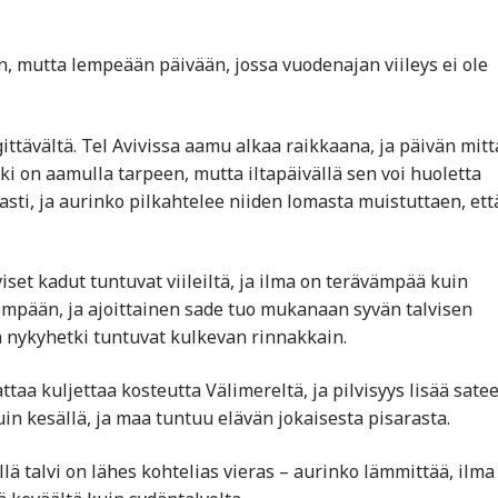
n, mutta lempeään päivään, jossa vuodenajan viileys ei ole
ttävältä. Tel Avivissa aamu alkaa raikkaana, ja päivän mit
kki on aamulla tarpeen, mutta iltapäivällä sen voi huoletta
skasti, ja aurinko pilkahtelee niiden lomasta muistuttaen, ett
iset kadut tuntuvat viileiltä, ja ilma on terävämpää kuin
dempään, ja ajoittainen sade tuo mukanaan syvän talvisen
ja nykyhetki tuntuvat kulkevan rinnakkain.
ttaa kuljettaa kosteutta Välimereltä, ja pilvisyys lisää sate
n kesällä, ja maa tuntuu elävän jokaisesta pisarasta.
llä talvi on lähes kohtelias vieras – aurinko lämmittää, ilma