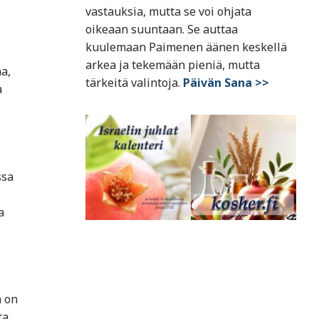
vastauksia, mutta se voi ohjata
oikeaan suuntaan. Se auttaa
kuulemaan Paimenen äänen keskellä
arkea ja tekemään pieniä, mutta
a,
tärkeitä valintoja.
Päivän Sana >>
a
ssa
a
n on
a,