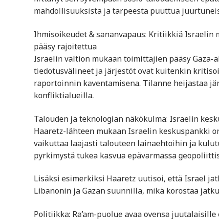
mahdollisuuksista ja tarpeesta puuttua juurtuneisi
Ihmisoikeudet & sananvapaus: Kritiikkiä Israelin
pääsy rajoitettua
Israelin valtion mukaan toimittajien pääsy Gaza-alu
tiedotusvälineet ja järjestöt ovat kuitenkin kriti
raportoinnin kaventamisena. Tilanne heijastaa jän
konfliktialueilla.
Talouden ja teknologian näkökulma: Israelin kesku
Haaretz-lähteen mukaan Israelin keskuspankki o
vaikuttaa laajasti talouteen lainaehtoihin ja kulu
pyrkimystä tukea kasvua epävarmassa geopoliittis
Lisäksi esimerkiksi Haaretz uutisoi, että Israel ja
Libanonin ja Gazan suunnilla, mikä korostaa jatku
Politiikka: Ra’am-puolue avaa ovensa juutalaisille