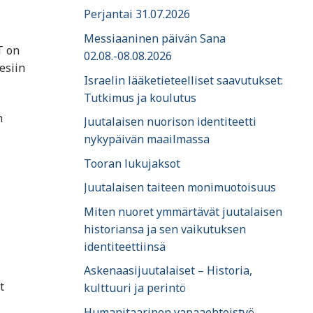
Perjantai 31.07.2026
Messiaaninen päivän Sana
T on
02.08.-08.08.2026
esiin
Israelin lääketieteelliset saavutukset:
Tutkimus ja koulutus
n
Juutalaisen nuorison identiteetti
nykypäivän maailmassa
Tooran lukujaksot
Juutalaisen taiteen monimuotoisuus
Miten nuoret ymmärtävät juutalaisen
historiansa ja sen vaikutuksen
identiteettiinsä
Askenaasijuutalaiset – Historia,
t
kulttuuri ja perintö
Humanitaarinen vapaaehtoistyö