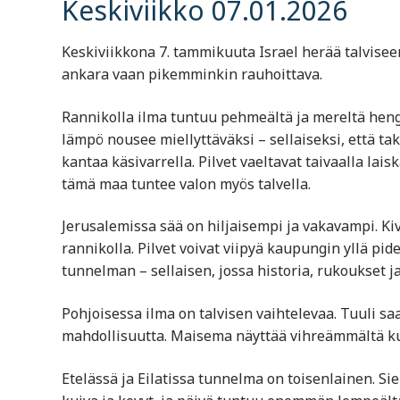
Keskiviikko 07.01.2026
Keskiviikkona 7. tammikuuta Israel herää talvisee
ankara vaan pikemminkin rauhoittava.
Rannikolla ilma tuntuu pehmeältä ja mereltä hengi
lämpö nousee miellyttäväksi – sellaiseksi, että ta
kantaa käsivarrella. Pilvet vaeltavat taivaalla lai
tämä maa tuntee valon myös talvella.
Jerusalemissa sää on hiljaisempi ja vakavampi. Kiv
rannikolla. Pilvet voivat viipyä kaupungin yllä pi
tunnelman – sellaisen, jossa historia, rukoukset 
Pohjoisessa ilma on talvisen vaihtelevaa. Tuuli saa
mahdollisuutta. Maisema näyttää vihreämmältä kui
Etelässä ja Eilatissa tunnelma on toisenlainen. Sie