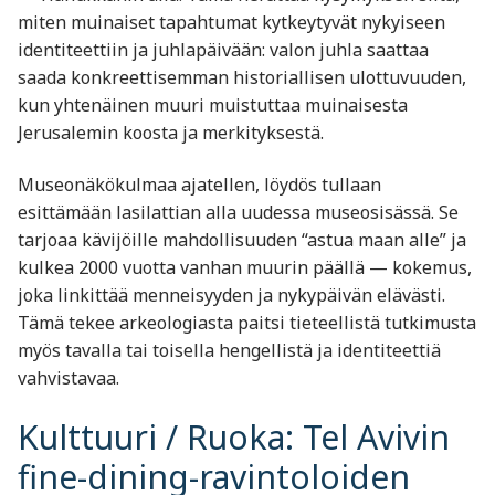
miten muinaiset tapahtumat kytkeytyvät nykyiseen
identiteettiin ja juhlapäivään: valon juhla saattaa
saada konkreettisemman historiallisen ulottuvuuden,
kun yhtenäinen muuri muistuttaa muinaisesta
Jerusalemin koosta ja merkityksestä.
Museonäkökulmaa ajatellen, löydös tullaan
esittämään lasilattian alla uudessa museosisässä. Se
tarjoaa kävijöille mahdollisuuden “astua maan alle” ja
kulkea 2000 vuotta vanhan muurin päällä — kokemus,
joka linkittää menneisyyden ja nykypäivän elävästi.
Tämä tekee arkeologiasta paitsi tieteellistä tutkimusta
myös tavalla tai toisella hengellistä ja identiteettiä
vahvistavaa.
Kulttuuri / Ruoka: Tel Avivin
fine-dining-ravintoloiden