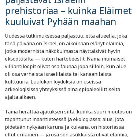
prehistoriaa – kuinka Eläimet
kuuluivat Pyhään maahan
Uudessa tutkimuksessa paljastuu, että alueella, joka
tänä päivänä on Israel, on aikoinaan elänyt eläimiä,
jotka modernista näkökulmasta näyttäisivät hyvin
eksoottisilta — kuten hartebeestit. Nämä muinaiset
villiantiloopit olivat osa faunaa jopa silloin, kun alue
oli osa varhaista israelilaista tai kanaanilaista
kulttuuria. Luulokon löydöksiä on useissa
arkeologisissa yhteyksissä aina epipaleoliittiselta
ajalta alkaen.
Tämä herättää ajatuksen siitä, kuinka suuri muutos on
tapahtunut maantieteessä ja ekologiassa: alue, jota
pidetään nykyään karuna ja kuivana, on historiassa
ollut erilainen — ja osa sen asukkaista olivat eläimiä,