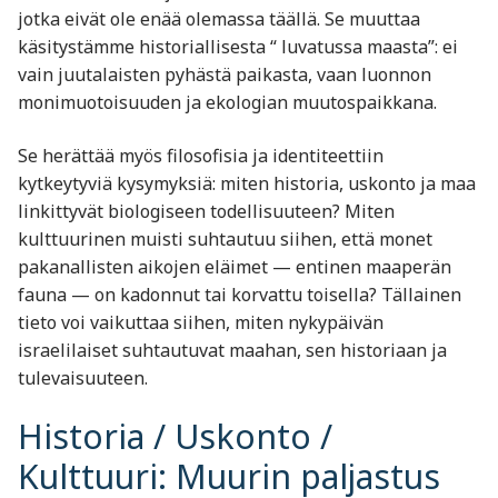
jotka eivät ole enää olemassa täällä. Se muuttaa
käsitystämme historiallisesta “ luvatussa maasta”: ei
vain juutalaisten pyhästä paikasta, vaan luonnon
monimuotoisuuden ja ekologian muutospaikkana.
Se herättää myös filosofisia ja identiteettiin
kytkeytyviä kysymyksiä: miten historia, uskonto ja maa
linkittyvät biologiseen todellisuuteen? Miten
kulttuurinen muisti suhtautuu siihen, että monet
pakanallisten aikojen eläimet — entinen maaperän
fauna — on kadonnut tai korvattu toisella? Tällainen
tieto voi vaikuttaa siihen, miten nykypäivän
israelilaiset suhtautuvat maahan, sen historiaan ja
tulevaisuuteen.
Historia / Uskonto /
Kulttuuri: Muurin paljastus