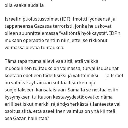
olla vaakalaudalla.
Israelin puolustusvoimat (IDF) ilmoitti lyöneensä ja
tappaneensa Gazassa terroristi, jonka he uskovat
olleen suunnittelemassa “välitöntä hyökkäystä”. IDF:n
mukaan operaatio tehtiin niin, ettei se rikkonut
voimassa olevaa tulitaukoa.
Tämä tapahtuma alleviivaa sitä, että vaikka
muodollinen tulitauko on voimassa, turvallisuusuhat
koetaan edelleen todellisiksi ja välittömiksi — ja Israel
on valmis käyttämään sotilaallisia keinoja
suojellakseen kansalaisiaan. Samalla se nostaa esiin
kysymyksen tulitauon kestävyydestä: ovatko nämä
erilliset iskut merkki räjähdysherkästä tilanteesta vai
osoitus siitä, että aseellinen valmius on yhä kiinteä
osa Gazan hallintaa?