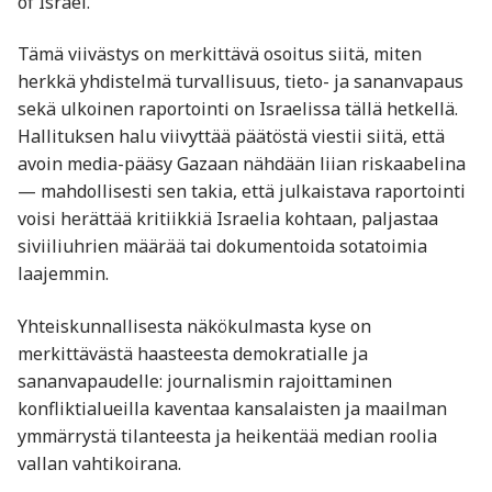
of Israel.
Tämä viivästys on merkittävä osoitus siitä, miten
herkkä yhdistelmä turvallisuus, tieto- ja sananvapaus
sekä ulkoinen raportointi on Israelissa tällä hetkellä.
Hallituksen halu viivyttää päätöstä viestii siitä, että
avoin media-pääsy Gazaan nähdään liian riskaabelina
— mahdollisesti sen takia, että julkaistava raportointi
voisi herättää kritiikkiä Israelia kohtaan, paljastaa
siviiliuhrien määrää tai dokumentoida sotatoimia
laajemmin.
Yhteiskunnallisesta näkökulmasta kyse on
merkittävästä haasteesta demokratialle ja
sananvapaudelle: journalismin rajoittaminen
konfliktialueilla kaventaa kansalaisten ja maailman
ymmärrystä tilanteesta ja heikentää median roolia
vallan vahtikoirana.