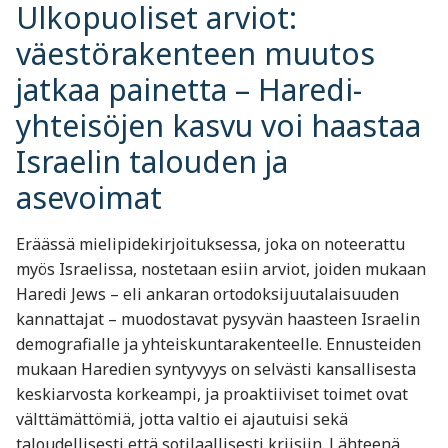
Ulkopuoliset arviot:
väestörakenteen muutos
jatkaa painetta – Haredi-
yhteisöjen kasvu voi haastaa
Israelin talouden ja
asevoimat
Eräässä mielipidekirjoituksessa, joka on noteerattu
myös Israelissa, nostetaan esiin arviot, joiden mukaan
Haredi Jews – eli ankaran ortodoksijuutalaisuuden
kannattajat – muodostavat pysyvän haasteen Israelin
demografialle ja yhteiskuntarakenteelle. Ennusteiden
mukaan Haredien syntyvyys on selvästi kansallisesta
keskiarvosta korkeampi, ja proaktiiviset toimet ovat
välttämättömiä, jotta valtio ei ajautuisi sekä
taloudellisesti että sotilaallisesti kriisiin. Lähteenä