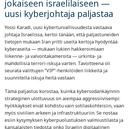
jokaiseen israelilaiseen —
uusi kyberjohtaja paljastaa
Yossi Karadi, uusi kyberturvallisuudesta vastaava
johtaja Israelissa, kertoi tänään, että paljastuneiden
tietojen mukaan Iran yritti useita kertoja hyödyntää
kyberaseita — mukaan lukien hakkeroimiaan
liikenne- ja valvontakameroita — urkinta- ja
mahdollisia terrori-iskuja varten. Tavoitteena oli
seurata valittujen “VIP”-henkilöiden liikkeitä ja
suunnitella iskuja heitä vastaan.
Tämä paljastus korostaa, kuinka kybersodankäynnin
strateginen ulottuvuus on aiempaa aggressiivisempi:
hyökkäykset eivät kohdistu vain sotilaskohteisiin, vaan
myös siviilien arkeen ja infrastruktuuriin. Se nostaa
esiin kysymyksen kyberpuolustuksen valmiustilasta ja
kansalaisten tiedosta: onko Israelin digitaalinen