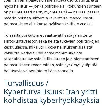
voimin. Tämä päätös on merkittävä osoitus siitä, että
myös hallitus — jonka politiikka siirtokuntien suhteen
on perinteisesti nähty myönteisenä — haluaa jossain
määrin poistaa laittomia rakenteita, mahdollisesti
painostuksen alla kansainvälisen kritiikin vuoksi.
Toisaalta purkutoimet saattavat lisätä jännitteitä
siirtokuntaväestön sekä heistä tukevien poliitikkojen
keskuudessa, mikä voi rikkoa hallituksen sisäistä
vakautta. Ratkaisu heijastaa monimutkaista
tasapainottelua: osin laillisuuteen ja diplomaattiseen
painostukseen reagoiminen, osin pyrkimys ylläpitää
hallitsevia valtasuhteita Länsirannalla.
Turvallisuus /
Kyberturvallisuus: Iran yritti
kohdistaa kyberhyökkäyksiä