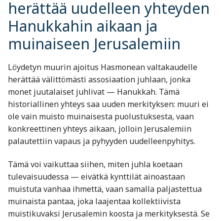
herättää uudelleen yhteyden
Hanukkahin aikaan ja
muinaiseen Jerusalemiin
Löydetyn muurin ajoitus Hasmonean valtakaudelle
herättää välittömästi assosiaation juhlaan, jonka
monet juutalaiset juhlivat — Hanukkah. Tämä
historiallinen yhteys saa uuden merkityksen: muuri ei
ole vain muisto muinaisesta puolustuksesta, vaan
konkreettinen yhteys aikaan, jolloin Jerusalemiin
palautettiin vapaus ja pyhyyden uudelleenpyhitys.
Tämä voi vaikuttaa siihen, miten juhla koetaan
tulevaisuudessa — eivätkä kynttilät ainoastaan
muistuta vanhaa ihmettä, vaan samalla paljastettua
muinaista pantaa, joka laajentaa kollektiivista
muistikuvaksi Jerusalemin koosta ja merkityksestä. Se