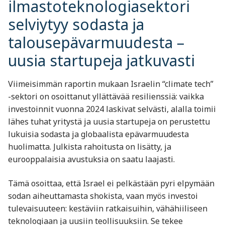
ilmastoteknologiasektori
selviytyy sodasta ja
talousepävarmuudesta –
uusia startupeja jatkuvasti
Viimeisimmän raportin mukaan Israelin “climate tech”
-sektori on osoittanut yllättävää resilienssiä: vaikka
investoinnit vuonna 2024 laskivat selvästi, alalla toimii
lähes tuhat yritystä ja uusia startupeja on perustettu
lukuisia sodasta ja globaalista epävarmuudesta
huolimatta. Julkista rahoitusta on lisätty, ja
eurooppalaisia avustuksia on saatu laajasti.
Tämä osoittaa, että Israel ei pelkästään pyri elpymään
sodan aiheuttamasta shokista, vaan myös investoi
tulevaisuuteen: kestäviin ratkaisuihin, vähähiiliseen
teknologiaan ja uusiin teollisuuksiin. Se tekee