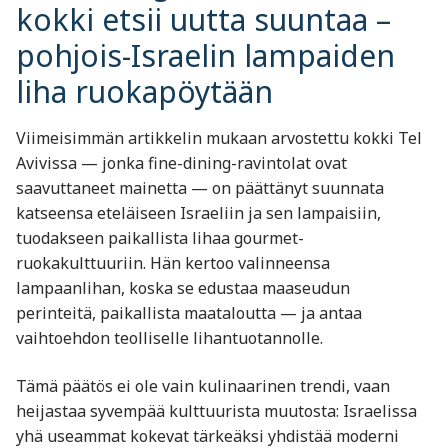
kokki etsii uutta suuntaa –
pohjois-Israelin lampaiden
liha ruokapöytään
Viimeisimmän artikkelin mukaan arvostettu kokki Tel
Avivissa — jonka fine-dining-ravintolat ovat
saavuttaneet mainetta — on päättänyt suunnata
katseensa eteläiseen Israeliin ja sen lampaisiin,
tuodakseen paikallista lihaa gourmet-
ruokakulttuuriin. Hän kertoo valinneensa
lampaanlihan, koska se edustaa maaseudun
perinteitä, paikallista maataloutta — ja antaa
vaihtoehdon teolliselle lihantuotannolle.
Tämä päätös ei ole vain kulinaarinen trendi, vaan
heijastaa syvempää kulttuurista muutosta: Israelissa
yhä useammat kokevat tärkeäksi yhdistää moderni