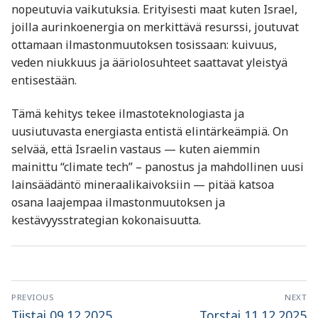
nopeutuvia vaikutuksia. Erityisesti maat kuten Israel,
joilla aurinkoenergia on merkittävä resurssi, joutuvat
ottamaan ilmastonmuutoksen tosissaan: kuivuus,
veden niukkuus ja ääriolosuhteet saattavat yleistyä
entisestään.
Tämä kehitys tekee ilmastoteknologiasta ja
uusiutuvasta energiasta entistä elintärkeämpiä. On
selvää, että Israelin vastaus — kuten aiemmin
mainittu “climate tech” – panostus ja mahdollinen uusi
lainsäädäntö mineraalikaivoksiin — pitää katsoa
osana laajempaa ilmastonmuutoksen ja
kestävyysstrategian kokonaisuutta.
Artikkelien
PREVIOUS
NEXT
selaus
Previous
Next
Tiistai 09.12.2025
Torstai 11.12.2025