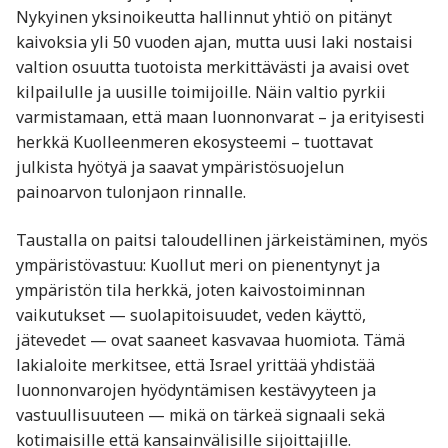
Nykyinen yksinoikeutta hallinnut yhtiö on pitänyt
kaivoksia yli 50 vuoden ajan, mutta uusi laki nostaisi
valtion osuutta tuotoista merkittävästi ja avaisi ovet
kilpailulle ja uusille toimijoille. Näin valtio pyrkii
varmistamaan, että maan luonnonvarat – ja erityisesti
herkkä Kuolleenmeren ekosysteemi – tuottavat
julkista hyötyä ja saavat ympäristösuojelun
painoarvon tulonjaon rinnalle.
Taustalla on paitsi taloudellinen järkeistäminen, myös
ympäristövastuu: Kuollut meri on pienentynyt ja
ympäristön tila herkkä, joten kaivostoiminnan
vaikutukset — suolapitoisuudet, veden käyttö,
jätevedet — ovat saaneet kasvavaa huomiota. Tämä
lakialoite merkitsee, että Israel yrittää yhdistää
luonnonvarojen hyödyntämisen kestävyyteen ja
vastuullisuuteen — mikä on tärkeä signaali sekä
kotimaisille että kansainvälisille sijoittajille.