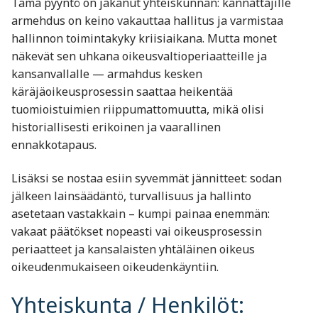
Tämä pyyntö on jakanut yhteiskunnan: kannattajille
armehdus on keino vakauttaa hallitus ja varmistaa
hallinnon toimintakyky kriisiaikana. Mutta monet
näkevät sen uhkana oikeusvaltioperiaatteille ja
kansanvallalle — armahdus kesken
käräjäoikeusprosessin saattaa heikentää
tuomioistuimien riippumattomuutta, mikä olisi
historiallisesti erikoinen ja vaarallinen
ennakkotapaus.
Lisäksi se nostaa esiin syvemmät jännitteet: sodan
jälkeen lainsäädäntö, turvallisuus ja hallinto
asetetaan vastakkain – kumpi painaa enemmän:
vakaat päätökset nopeasti vai oikeusprosessin
periaatteet ja kansalaisten yhtäläinen oikeus
oikeudenmukaiseen oikeudenkäyntiin.
Yhteiskunta / Henkilöt: