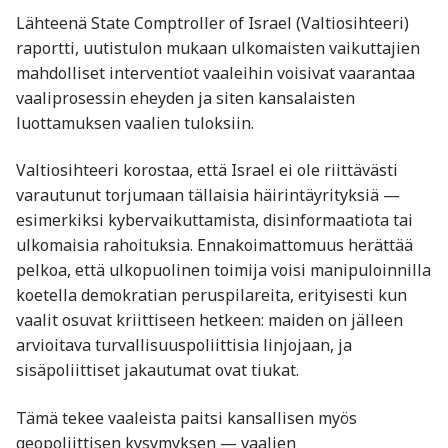
Lähteenä State Comptroller of Israel (Valtiosihteeri)
raportti, uutistulon mukaan ulkomaisten vaikuttajien
mahdolliset interventiot vaaleihin voisivat vaarantaa
vaaliprosessin eheyden ja siten kansalaisten
luottamuksen vaalien tuloksiin.
Valtiosihteeri korostaa, että Israel ei ole riittävästi
varautunut torjumaan tällaisia häirintäyrityksiä —
esimerkiksi kybervaikuttamista, disinformaatiota tai
ulkomaisia rahoituksia. Ennakoimattomuus herättää
pelkoa, että ulkopuolinen toimija voisi manipuloinnilla
koetella demokratian peruspilareita, erityisesti kun
vaalit osuvat kriittiseen hetkeen: maiden on jälleen
arvioitava turvallisuuspoliittisia linjojaan, ja
sisäpoliittiset jakautumat ovat tiukat.
Tämä tekee vaaleista paitsi kansallisen myös
geopoliittisen kysymyksen — vaalien