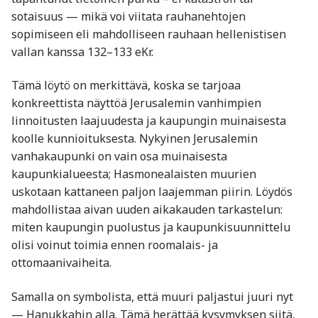
sotaisuus — mikä voi viitata rauhanehtojen
sopimiseen eli mahdolliseen rauhaan hellenistisen
vallan kanssa 132–133 eKr.
Tämä löytö on merkittävä, koska se tarjoaa
konkreettista näyttöä Jerusalemin vanhimpien
linnoitusten laajuudesta ja kaupungin muinaisesta
koolle kunnioituksesta. Nykyinen Jerusalemin
vanhakaupunki on vain osa muinaisesta
kaupunkialueesta; Hasmonealaisten muurien
uskotaan kattaneen paljon laajemman piirin. Löydös
mahdollistaa aivan uuden aikakauden tarkastelun:
miten kaupungin puolustus ja kaupunkisuunnittelu
olisi voinut toimia ennen roomalais- ja
ottomaanivaiheita.
Samalla on symbolista, että muuri paljastui juuri nyt
— Hanukkahin alla. Tämä herättää kysymyksen siitä,