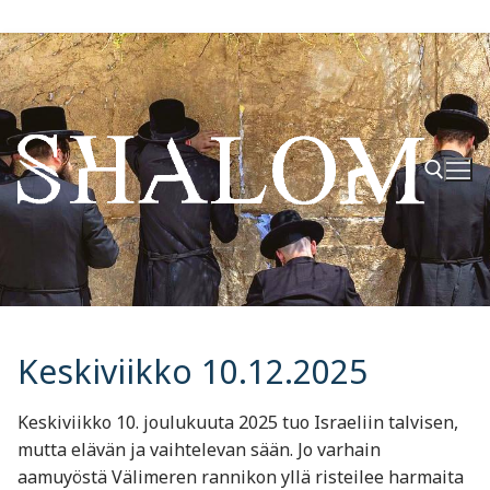
Hyppää
sisältöön
Hae:
Keskiviikko 10.12.2025
Keskiviikko 10. joulukuuta 2025 tuo Israeliin talvisen,
mutta elävän ja vaihtelevan sään. Jo varhain
aamuyöstä Välimeren rannikon yllä risteilee harmaita