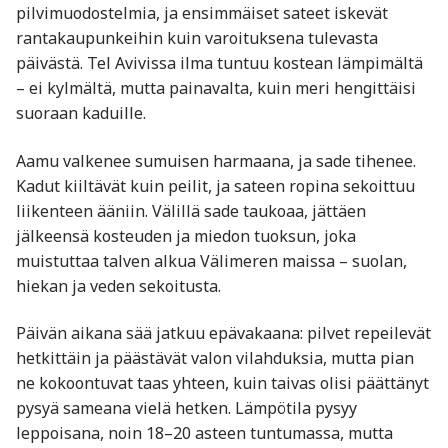
pilvimuodostelmia, ja ensimmäiset sateet iskevät
rantakaupunkeihin kuin varoituksena tulevasta
päivästä. Tel Avivissa ilma tuntuu kostean lämpimältä
– ei kylmältä, mutta painavalta, kuin meri hengittäisi
suoraan kaduille.
Aamu valkenee sumuisen harmaana, ja sade tihenee.
Kadut kiiltävät kuin peilit, ja sateen ropina sekoittuu
liikenteen ääniin. Välillä sade taukoaa, jättäen
jälkeensä kosteuden ja miedon tuoksun, joka
muistuttaa talven alkua Välimeren maissa – suolan,
hiekan ja veden sekoitusta.
Päivän aikana sää jatkuu epävakaana: pilvet repeilevät
hetkittäin ja päästävät valon vilahduksia, mutta pian
ne kokoontuvat taas yhteen, kuin taivas olisi päättänyt
pysyä sameana vielä hetken. Lämpötila pysyy
leppoisana, noin 18–20 asteen tuntumassa, mutta