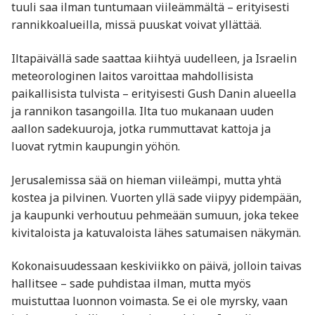
tuuli saa ilman tuntumaan viileämmältä – erityisesti
rannikkoalueilla, missä puuskat voivat yllättää.
Iltapäivällä sade saattaa kiihtyä uudelleen, ja Israelin
meteorologinen laitos varoittaa mahdollisista
paikallisista tulvista – erityisesti Gush Danin alueella
ja rannikon tasangoilla. Ilta tuo mukanaan uuden
aallon sadekuuroja, jotka rummuttavat kattoja ja
luovat rytmin kaupungin yöhön.
Jerusalemissa sää on hieman viileämpi, mutta yhtä
kostea ja pilvinen. Vuorten yllä sade viipyy pidempään,
ja kaupunki verhoutuu pehmeään sumuun, joka tekee
kivitaloista ja katuvaloista lähes satumaisen näkymän.
Kokonaisuudessaan keskiviikko on päivä, jolloin taivas
hallitsee – sade puhdistaa ilman, mutta myös
muistuttaa luonnon voimasta. Se ei ole myrsky, vaan