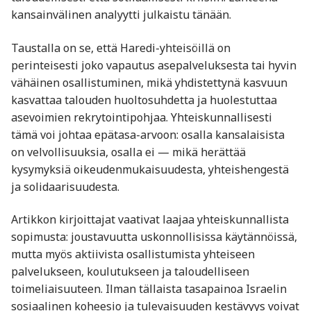
kansainvälinen analyytti julkaistu tänään.
Taustalla on se, että Haredi-yhteisöillä on
perinteisesti joko vapautus asepalveluksesta tai hyvin
vähäinen osallistuminen, mikä yhdistettynä kasvuun
kasvattaa talouden huoltosuhdetta ja huolestuttaa
asevoimien rekrytointipohjaa. Yhteiskunnallisesti
tämä voi johtaa epätasa-arvoon: osalla kansalaisista
on velvollisuuksia, osalla ei — mikä herättää
kysymyksiä oikeudenmukaisuudesta, yhteishengestä
ja solidaarisuudesta.
Artikkon kirjoittajat vaativat laajaa yhteiskunnallista
sopimusta: joustavuutta uskonnollisissa käytännöissä,
mutta myös aktiivista osallistumista yhteiseen
palvelukseen, koulutukseen ja taloudelliseen
toimeliaisuuteen. Ilman tällaista tasapainoa Israelin
sosiaalinen koheesio ja tulevaisuuden kestävyys voivat