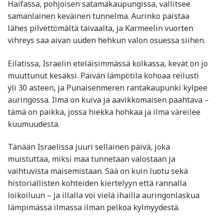
Haifassa, pohjoisen satamakaupungissa, vallitsee
samanlainen keväinen tunnelma. Aurinko paistaa
lähes pilvettömältä taivaalta, ja Karmeelin vuorten
vihreys saa aivan uuden hehkun valon osuessa siihen.
Eilatissa, Israelin eteläisimmässä kolkassa, kevät on jo
muuttunut kesäksi. Päivän lämpötila kohoaa reilusti
yli 30 asteen, ja Punaisenmeren rantakaupunki kylpee
auringossa. Ilma on kuiva ja aavikkomaisen paahtava –
tämä on paikka, jossa hiekka hohkaa ja ilma väreilee
kuumuudesta.
Tänään Israelissa juuri sellainen päivä, joka
muistuttaa, miksi maa tunnetaan valostaan ja
vaihtuvista maisemistaan. Sää on kuin luotu sekä
historiallisten kohteiden kiertelyyn että rannalla
loikoiluun – ja illalla voi vielä ihailla auringonlaskua
lämpimässä ilmassa ilman pelkoa kylmyydestä.