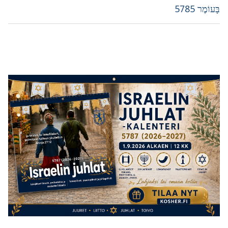
post:
post:
בָּעוֹמֶר 5785