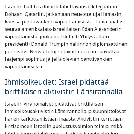
Israelin hallitus ilmoitti lähettävänsä delegaation
Dohaan, Qatariin, jatkamaan neuvotteluja Hamasin
kanssa panttivankien vapauttamisesta. Tämä päätös
seuraa amerikkalais-israelilaisen Edan Alexanderin
vapauttamista, jonka mahdollisti Yhdysvaltain
presidentti Donald Trumpin hallinnon diplomaattinen
ponnistus. Neuvottelujen tavoitteena on saavuttaa
laajempi sopimus jäljellä olevien panttivankien
vapauttamiseksi.
Ihmisoikeudet: Israel pidättää
brittiläisen aktivistin Länsirannalla
Israelin viranomaiset pidättivät brittiläisen
ihmisoikeusaktivistin Länsirannalla ja suunnittelevat
hänen karkottamistaan maasta. Aktivistin kerrotaan
kritisoineen Israelin puolustusvoimien toimia, mikä
johti hänen pidätykseensä turistiviisumin ehtojen