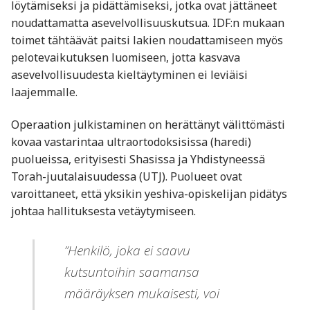
löytämiseksi ja pidättämiseksi, jotka ovat jättäneet
noudattamatta asevelvollisuuskutsua. IDF:n mukaan
toimet tähtäävät paitsi lakien noudattamiseen myös
pelotevaikutuksen luomiseen, jotta kasvava
asevelvollisuudesta kieltäytyminen ei leviäisi
laajemmalle.
Operaation julkistaminen on herättänyt välittömästi
kovaa vastarintaa ultraortodoksisissa (haredi)
puolueissa, erityisesti Shasissa ja Yhdistyneessä
Torah-juutalaisuudessa (UTJ). Puolueet ovat
varoittaneet, että yksikin yeshiva-opiskelijan pidätys
johtaa hallituksesta vetäytymiseen.
”Henkilö, joka ei saavu
kutsuntoihin saamansa
määräyksen mukaisesti, voi