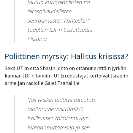
joutua kurinpidollisten tai
rikosoikeudellisten
seuraamusten kohteeksi,”
todettiin IDF:n tiedotteessa
tiistaina.
Poliittinen myrsky: Hallitus kriisissä?
Sekä UTJ:n että Shasin johto on ottanut erittäin jyrkän
kannan IDF:n toimiin. UTJ:n edustajat kertoivat Israelin
armeijan radiolle Galei Tzahalille:
”Jos yksikin pidätys toteutuu,
aloitamme välittömästi
hallituksen toimintakyvyn
lamaannuttamisen ja sen