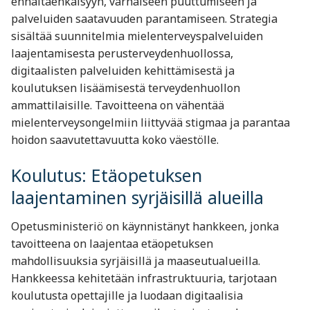
ennaltaehkäisyyn, varhaiseen puuttumiseen ja
palveluiden saatavuuden parantamiseen. Strategia
sisältää suunnitelmia mielenterveyspalveluiden
laajentamisesta perusterveydenhuollossa,
digitaalisten palveluiden kehittämisestä ja
koulutuksen lisäämisestä terveydenhuollon
ammattilaisille. Tavoitteena on vähentää
mielenterveysongelmiin liittyvää stigmaa ja parantaa
hoidon saavutettavuutta koko väestölle.
Koulutus: Etäopetuksen
laajentaminen syrjäisillä alueilla
Opetusministeriö on käynnistänyt hankkeen, jonka
tavoitteena on laajentaa etäopetuksen
mahdollisuuksia syrjäisillä ja maaseutualueilla.
Hankkeessa kehitetään infrastruktuuria, tarjotaan
koulutusta opettajille ja luodaan digitaalisia