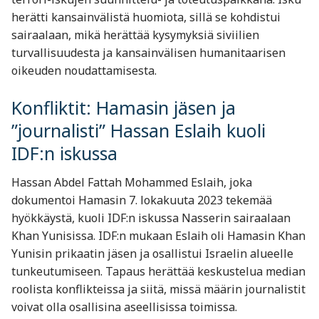
herätti kansainvälistä huomiota, sillä se kohdistui
sairaalaan, mikä herättää kysymyksiä siviilien
turvallisuudesta ja kansainvälisen humanitaarisen
oikeuden noudattamisesta.
Konfliktit: Hamasin jäsen ja
”journalisti” Hassan Eslaih kuoli
IDF:n iskussa
Hassan Abdel Fattah Mohammed Eslaih, joka
dokumentoi Hamasin 7. lokakuuta 2023 tekemää
hyökkäystä, kuoli IDF:n iskussa Nasserin sairaalaan
Khan Yunisissa. IDF:n mukaan Eslaih oli Hamasin Khan
Yunisin prikaatin jäsen ja osallistui Israelin alueelle
tunkeutumiseen. Tapaus herättää keskustelua median
roolista konflikteissa ja siitä, missä määrin journalistit
voivat olla osallisina aseellisissa toimissa.