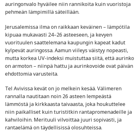
auringonvalo hyväilee niin rannikoita kuin vuoristoja
pehmeän lämpimillä säteillään.
Jerusalemissa ilma on raikkaan keväinen – lämpötila
kipuaa mukavasti 24–26 asteeseen, ja kevyen
vuorituulen saattelemana kaupungin kapeat kadut
kylpevät auringossa. Aamun viileys väistyy nopeasti,
mutta korkea UV-indeksi muistuttaa siitä, että aurinko
on armoton – niinpä hattu ja aurinkovoide ovat päivän
ehdottomia varusteita.
Tel Avivissa kevät on jo melkein kesää. Välimeren
rannalla nautitaan noin 26 asteen lempeästä
lämmöstä ja kirkkaasta taivaasta, joka houkuttelee
niin paikalliset kuin turistitkin rantapromenadeille ja
kahviloihin. Merituuli vilvoittaa juuri sopivasti, ja
rantaelämä on täydellisissä olosuhteissa.