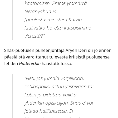
kaatamisen. Emme ymmärrä
Netanyahua ja
[puolustusministeri] Katzia –
luulivatko he, että katsoisimme
vierestä?”
Shas-puolueen puheenjohtaja Aryeh Deri oli jo ennen
pääsiäistä varoittanut tulevasta kriisistä puolueensa
lehden
HaDerechin
haastattelussa:
”Heti, jos Jumala varjelkoon,
sotilaspoliisi astuu yeshivaan tai
kotiin ja pidättää vaikka
yhdenkin opiskelijan, Shas ei voi
jatkaa hallituksessa. Ei