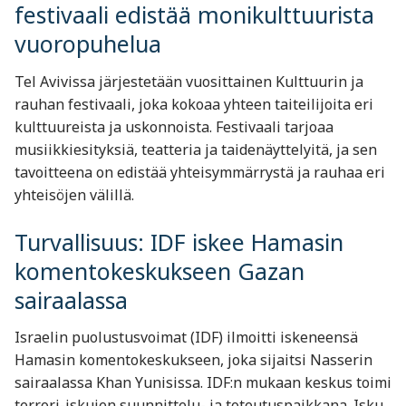
festivaali edistää monikulttuurista
vuoropuhelua
Tel Avivissa järjestetään vuosittainen Kulttuurin ja
rauhan festivaali, joka kokoaa yhteen taiteilijoita eri
kulttuureista ja uskonnoista. Festivaali tarjoaa
musiikkiesityksiä, teatteria ja taidenäyttelyitä, ja sen
tavoitteena on edistää yhteisymmärrystä ja rauhaa eri
yhteisöjen välillä.
Turvallisuus: IDF iskee Hamasin
komentokeskukseen Gazan
sairaalassa
Israelin puolustusvoimat (IDF) ilmoitti iskeneensä
Hamasin komentokeskukseen, joka sijaitsi Nasserin
sairaalassa Khan Yunisissa. IDF:n mukaan keskus toimi
terrori-iskujen suunnittelu- ja toteutuspaikkana. Isku