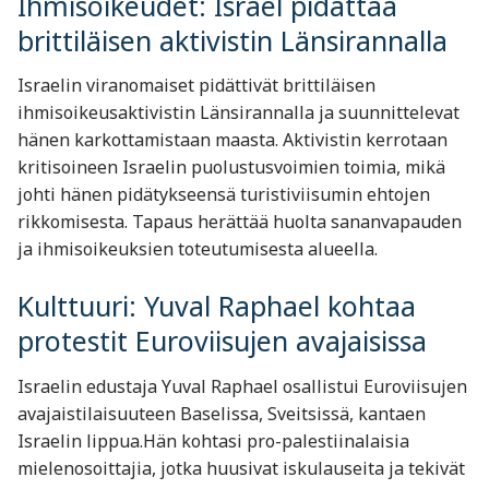
Ihmisoikeudet: Israel pidättää
brittiläisen aktivistin Länsirannalla
Israelin viranomaiset pidättivät brittiläisen
ihmisoikeusaktivistin Länsirannalla ja suunnittelevat
hänen karkottamistaan maasta. Aktivistin kerrotaan
kritisoineen Israelin puolustusvoimien toimia, mikä
johti hänen pidätykseensä turistiviisumin ehtojen
rikkomisesta. Tapaus herättää huolta sananvapauden
ja ihmisoikeuksien toteutumisesta alueella.
Kulttuuri: Yuval Raphael kohtaa
protestit Euroviisujen avajaisissa
Israelin edustaja Yuval Raphael osallistui Euroviisujen
avajaistilaisuuteen Baselissa, Sveitsissä, kantaen
Israelin lippua.Hän kohtasi pro-palestiinalaisia
mielenosoittajia, jotka huusivat iskulauseita ja tekivät