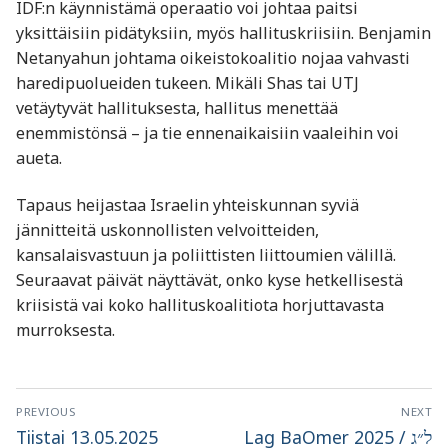
IDF:n käynnistämä operaatio voi johtaa paitsi
yksittäisiin pidätyksiin, myös hallituskriisiin. Benjamin
Netanyahun johtama oikeistokoalitio nojaa vahvasti
haredipuolueiden tukeen. Mikäli Shas tai UTJ
vetäytyvät hallituksesta, hallitus menettää
enemmistönsä – ja tie ennenaikaisiin vaaleihin voi
aueta.
Tapaus heijastaa Israelin yhteiskunnan syviä
jännitteitä uskonnollisten velvoitteiden,
kansalaisvastuun ja poliittisten liittoumien välillä.
Seuraavat päivät näyttävät, onko kyse hetkellisestä
kriisistä vai koko hallituskoalitiota horjuttavasta
murroksesta.
Artikkelien
PREVIOUS
NEXT
selaus
Previous
Next
Tiistai 13.05.2025
Lag BaOmer 2025 / ל״ג