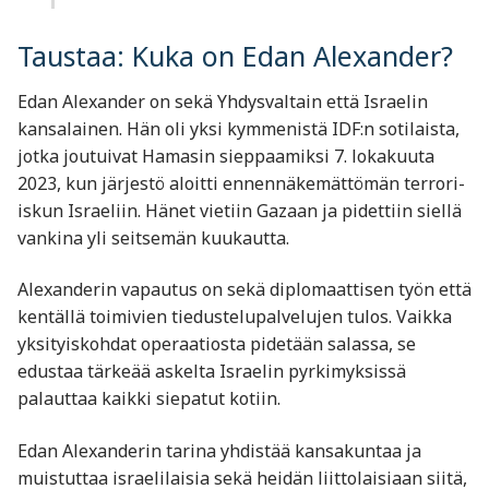
Taustaa: Kuka on Edan Alexander?
Edan Alexander on sekä Yhdysvaltain että Israelin
kansalainen. Hän oli yksi kymmenistä IDF:n sotilaista,
jotka joutuivat Hamasin sieppaamiksi 7. lokakuuta
2023, kun järjestö aloitti ennennäkemättömän terrori-
iskun Israeliin. Hänet vietiin Gazaan ja pidettiin siellä
vankina yli seitsemän kuukautta.
Alexanderin vapautus on sekä diplomaattisen työn että
kentällä toimivien tiedustelupalvelujen tulos. Vaikka
yksityiskohdat operaatiosta pidetään salassa, se
edustaa tärkeää askelta Israelin pyrkimyksissä
palauttaa kaikki siepatut kotiin.
Edan Alexanderin tarina yhdistää kansakuntaa ja
muistuttaa israelilaisia sekä heidän liittolaisiaan siitä,