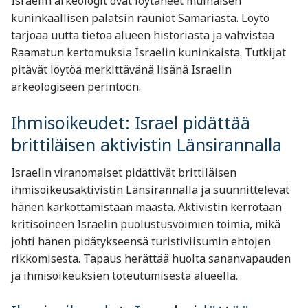
Israelin arkeologit ovat löytäneet muinaisen
kuninkaallisen palatsin rauniot Samariasta. Löytö
tarjoaa uutta tietoa alueen historiasta ja vahvistaa
Raamatun kertomuksia Israelin kuninkaista. Tutkijat
pitävät löytöä merkittävänä lisänä Israelin
arkeologiseen perintöön.
Ihmisoikeudet: Israel pidättää
brittiläisen aktivistin Länsirannalla
Israelin viranomaiset pidättivät brittiläisen
ihmisoikeusaktivistin Länsirannalla ja suunnittelevat
hänen karkottamistaan maasta. Aktivistin kerrotaan
kritisoineen Israelin puolustusvoimien toimia, mikä
johti hänen pidätykseensä turistiviisumin ehtojen
rikkomisesta. Tapaus herättää huolta sananvapauden
ja ihmisoikeuksien toteutumisesta alueella.