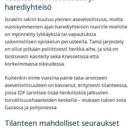
harediyhteisö
Israelin lakiin kuuluu yleinen asevelvollisuus, mutta
vuosikymmenien ajan harediyhteisön nuorille miehille
on myönnetty lykkäyksiä tai vapautuksia
uskonnollisen opiskelun perusteella. Tämä järjestely
on ollut pitkään poliittisesti herkkä aihe, ja sitä on
toistuvasti käsitelty sekä Knessetissä että
korkeimmassa oikeudessa.
Kuitenkin viime vuosina paine tasa-arvoiseen
asevelvollisuuteen on kasvanut, erityisesti tilanteessa,
jossa IDF tarvitsee lisää henkilöstöä jatkuvien
turvallisuushaasteiden keskellä – mukaan lukien sota
Gazassa ja pohjoisessa.
Tilanteen mahdolliset seuraukset