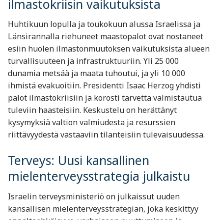
ilmastokriisin vaikutuksista
Huhtikuun lopulla ja toukokuun alussa Israelissa ja
Länsirannalla riehuneet maastopalot ovat nostaneet
esiin huolen ilmastonmuutoksen vaikutuksista alueen
turvallisuuteen ja infrastruktuuriin. Yli 25 000
dunamia metsää ja maata tuhoutui, ja yli 10 000
ihmistä evakuoitiin. Presidentti Isaac Herzog yhdisti
palot ilmastokriisiin ja korosti tarvetta valmistautua
tuleviin haasteisiin. Keskustelu on herättänyt
kysymyksiä valtion valmiudesta ja resurssien
riittävyydestä vastaaviin tilanteisiin tulevaisuudessa.
Terveys: Uusi kansallinen
mielenterveysstrategia julkaistu
Israelin terveysministeriö on julkaissut uuden
kansallisen mielenterveysstrategian, joka keskittyy