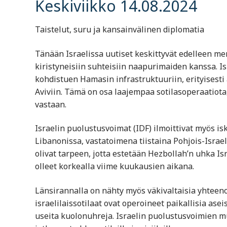
Keskiviikko 14.08.2024
Taistelut, suru ja kansainvälinen diplomatia
Tänään Israelissa uutiset keskittyvät edelleen men
kiristyneisiin suhteisiin naapurimaiden kanssa. I
kohdistuen Hamasin infrastruktuuriin, erityisesti al
Aviviin. Tämä on osa laajempaa sotilasoperaatiota
vastaan.
Israelin puolustusvoimat (IDF) ilmoittivat myös i
Libanonissa, vastatoimena tiistaina Pohjois-Israe
olivat tarpeen, jotta estetään Hezbollah’n uhka Isr
olleet korkealla viime kuukausien aikana.
Länsirannalla on nähty myös väkivaltaisia yhteenot
israelilaissotilaat ovat operoineet paikallisia as
useita kuolonuhreja. Israelin puolustusvoimien m