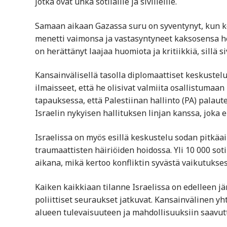
jotka ovat uhka sotilaille ja siviileille.
Samaan aikaan Gazassa suru on syventynyt, kun ker
menetti vaimonsa ja vastasyntyneet kaksosensa h
on herättänyt laajaa huomiota ja kritiikkiä, sillä s
Kansainvälisellä tasolla diplomaattiset keskustelu
ilmaisseet, että he olisivat valmiita osallistumaa
tapauksessa, että Palestiinan hallinto (PA) palaute
Israelin nykyisen hallituksen linjan kanssa, joka 
Israelissa on myös esillä keskustelu sodan pitkäai
traumaattisten häiriöiden hoidossa. Yli 10 000 so
aikana, mikä kertoo konfliktin syvästä vaikutukses
Kaiken kaikkiaan tilanne Israelissa on edelleen jä
poliittiset seuraukset jatkuvat. Kansainvälinen y
alueen tulevaisuuteen ja mahdollisuuksiin saavut