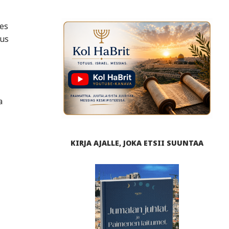
ies
aus
a
KIRJA AJALLE, JOKA ETSII SUUNTAA