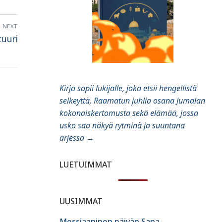
NEXT
tuuri
Kirja sopii lukijalle, joka etsii hengellistä
selkeyttä, Raamatun juhlia osana Jumalan
kokonaiskertomusta sekä elämää, jossa
usko saa näkyä rytminä ja suuntana
arjessa
→
LUETUIMMAT
UUSIMMAT
Messiaaninen päivän Sana