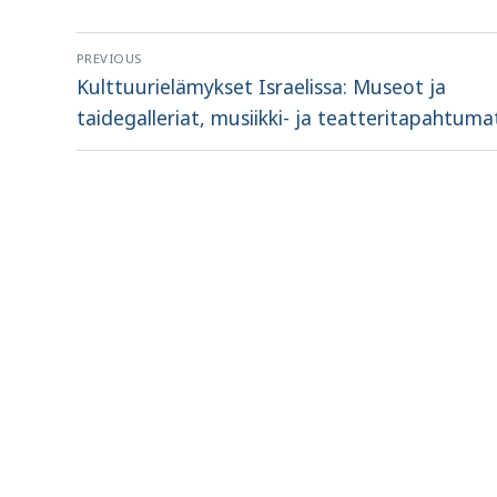
Artikkelien
PREVIOUS
selaus
Previous
Kulttuurielämykset Israelissa: Museot ja
post:
taidegalleriat, musiikki- ja teatteritapahtuma