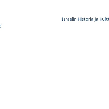
Next
Israelin Historia ja Kult
post:
t