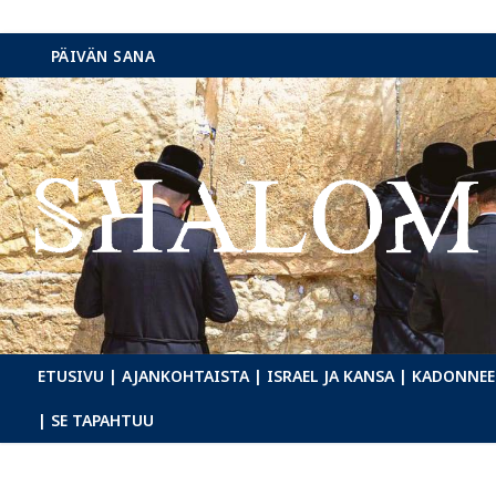
Hyppää
PÄIVÄN SANA
sisältöön
ETUSIVU
| AJANKOHTAISTA
| ISRAEL JA KANSA
| KADONNEE
| SE TAPAHTUU