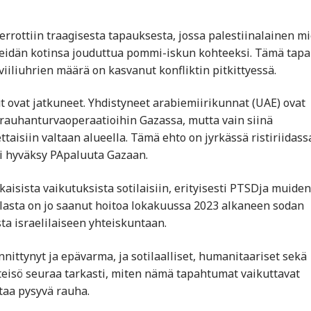
rottiin traagisesta tapauksesta, jossa palestiinalainen m
eidän kotinsa jouduttua pommi-iskun kohteeksi. Tämä tap
iviiliuhrien määrä on kasvanut konfliktin pitkittyessä.
t ovat jatkuneet. Yhdistyneet arabiemiirikunnat (UAE) ovat
n rauhanturvaoperaatioihin Gazassa, mutta vain siinä
ttaisiin valtaan alueella. Tämä ehto on jyrkässä ristiriidass
ei hyväksy PApaluuta Gazaan.
kaisista vaikutuksista sotilaisiin, erityisesti PTSDja muiden
tilasta on jo saanut hoitoa lokakuussa 2023 alkaneen sodan
ta israelilaiseen yhteiskuntaan.
nnittynyt ja epävarma, ja sotilaalliset, humanitaariset sekä
hteisö seuraa tarkasti, miten nämä tapahtumat vaikuttavat
taa pysyvä rauha.