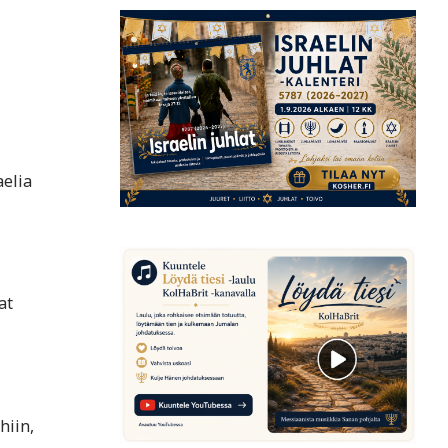
aelia
at
hiin,