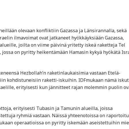
eillään olevaan konfliktiin Gazassa ja Länsirannalla, sekä
sraelin ilmavoimat ovat jatkaneet hyökkäyksiään Gazassa,
ueille, joilta on viime päivinä yritetty iskeä raketteja Tel
, jossa on pyritty heikentämään Hamasin kykyä hyökätä Isr
skeneensä Hezbollah’n raketinlaukaisimia vastaan Etelä-
liin kohdistuneisiin raketti-iskuihin. IDFmukaan nämä iskut
aelille, erityisesti kun jännitteet rajan molemmin puolin ov
toja, erityisesti Tubasin ja Tamunin alueilla, joissa
eistettuja ryhmiä vastaan. Näissä yhteenotoissa on raportoitu
ukaan operaatioissa on pyritty iskemään aseistettuihin mie