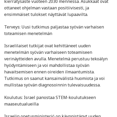
kierrätysaste vuoteen 2030 mennessä. Asukkaat ovat
ottaneet ohjelman vastaan positiivisesti, ja
ensimmäiset tulokset näyttävät lupaavilta.
Terveys: Uusi tutkimus paljastaa syövän varhaisen
toteamisen menetelmän
Israelilaiset tutkijat ovat kehittäneet uuden
menetelmän syövän varhaiseen toteamiseen
verinäytteiden avulla. Menetelmä perustuu tekoälyn
hyödyntämiseen ja voi mahdollistaa syövän
havaitsemisen ennen oireiden ilmaantumista.
Tutkimus on saanut kansainvälistä huomiota ja voi
mullistaa syövän diagnosoinnin tulevaisuudessa.
Koulutus: Israel panostaa STEM-koulutukseen
maaseutualueilla
Israelin opetusministeriö on käynnistänyt uuden