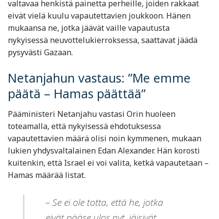
valtavaa henkistä painetta perheille, joiden rakkaat
eivät vielä kuulu vapautettavien joukkoon. Hänen
mukaansa ne, jotka jäävät vaille vapautusta
nykyisessä neuvottelukierroksessa, saattavat jäädä
pysyvästi Gazaan.
Netanjahun vastaus: ”Me emme
päätä – Hamas päättää”
Pääministeri Netanjahu vastasi Orin huoleen
toteamalla, että nykyisessä ehdotuksessa
vapautettavien määrä olisi noin kymmenen, mukaan
lukien yhdysvaltalainen Edan Alexander. Hän korosti
kuitenkin, että Israel ei voi valita, ketkä vapautetaan –
Hamas määrää listat.
– Se ei ole totta, että he, jotka
eivät pääse ulos nyt, jäisivät