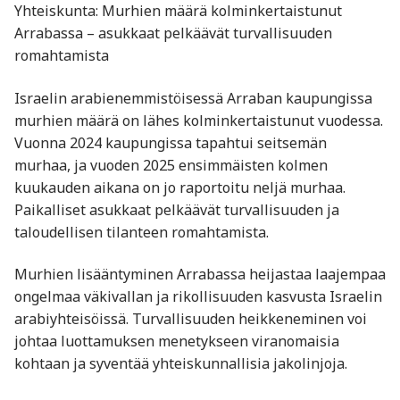
Yhteiskunta: Murhien määrä kolminkertaistunut
Arrabassa – asukkaat pelkäävät turvallisuuden
romahtamista
Israelin arabienemmistöisessä Arraban kaupungissa
murhien määrä on lähes kolminkertaistunut vuodessa.
Vuonna 2024 kaupungissa tapahtui seitsemän
murhaa, ja vuoden 2025 ensimmäisten kolmen
kuukauden aikana on jo raportoitu neljä murhaa.
Paikalliset asukkaat pelkäävät turvallisuuden ja
taloudellisen tilanteen romahtamista.
Murhien lisääntyminen Arrabassa heijastaa laajempaa
ongelmaa väkivallan ja rikollisuuden kasvusta Israelin
arabiyhteisöissä. Turvallisuuden heikkeneminen voi
johtaa luottamuksen menetykseen viranomaisia
kohtaan ja syventää yhteiskunnallisia jakolinjoja.​