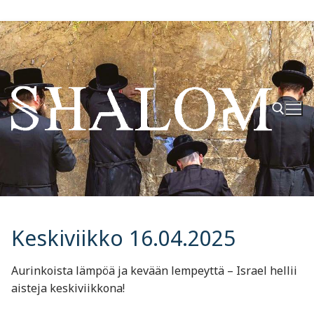
Hyppää
sisältöön
Hae:
Keskiviikko 16.04.2025
Aurinkoista lämpöä ja kevään lempeyttä – Israel hellii
aisteja keskiviikkona!