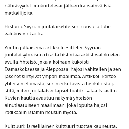
nähtävyydet houkuttelevat jälleen kansainvälisiä
matkailijoita.
Historia: Syyrian juutalaisyhteisön nousu ja tuho
valokuvien kautta
Ynetin julkaisema artikkeli esittelee Syyrian
juutalaisyhteisön rikasta historiaa arkistovalokuvien
avulla. Yhteisö, joka aikoinaan kukoisti
Damaskoksessa ja Aleppossa, hajosi vähitellen ja sen
jäsenet siirtyivät ympäri maailmaa. Artikkeli kertoo
yhteisön elämästä, sen merkittävistä henkilöistä ja
siitä, miten juutalaiset lapset tuotiin salaa Israeliin.
Kuvien kautta avautuu näkymä yhteisön
ainutlaatuiseen maailmaan, joka lopulta hajosi
radikaalin islamin nousun myötä.
Kulttuuri: Israelilainen kulttuuri tuottaa kauneutta,