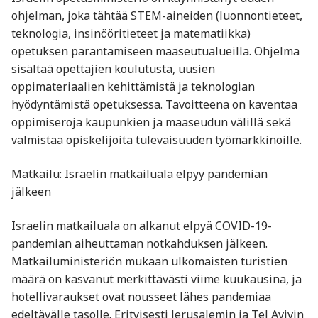
ohjelman, joka tähtää STEM-aineiden (luonnontieteet,
teknologia, insinööritieteet ja matematiikka)
opetuksen parantamiseen maaseutualueilla. Ohjelma
sisältää opettajien koulutusta, uusien
oppimateriaalien kehittämistä ja teknologian
hyödyntämistä opetuksessa. Tavoitteena on kaventaa
oppimiseroja kaupunkien ja maaseudun välillä sekä
valmistaa opiskelijoita tulevaisuuden työmarkkinoille.
Matkailu: Israelin matkailuala elpyy pandemian
jälkeen
Israelin matkailuala on alkanut elpyä COVID-19-
pandemian aiheuttaman notkahduksen jälkeen.
Matkailuministeriön mukaan ulkomaisten turistien
määrä on kasvanut merkittävästi viime kuukausina, ja
hotellivaraukset ovat nousseet lähes pandemiaa
edeltävälle tasolle. Erityisesti Jerusalemin ja Tel Avivin