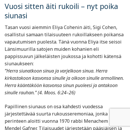
Vuosi sitten äiti rukoili – nyt poika
siunasi
Tasan vuosi aiemmin Eliya Cohenin äiti, Sigi Cohen,
osallistui samaan tilaisuuteen rukoillakseen poikansa
vapautumisen puolesta. Tänä vuonna Eliya itse seisoi
Länsimuurilla satojen muiden kohanien eli
pappissuvun jälkeläisten joukossa ja kohotti kätensä
siunaukseen:
”Herra siunatkoon sinua ja varjelkoon sinua. Herra
kirkastakoon kasvonsa sinulle ja olkoon sinulle armollinen.
Herra kääntäköön kasvonsa sinun puoleesi ja antakoon
sinulle rauhan.” (4. Moos. 6:24–26)
Papillinen siunaus on osa kahdesti vuodessa
järjestettävää suurta rukousseremoniaa, jonka
perinteen aloitti vuonna 1970 rabbi Menachem
Mendel Gafner. Tilaisuudet järjestetään pääsiäisen ja