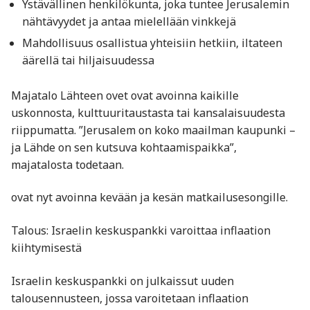
Ystävällinen henkilökunta, joka tuntee Jerusalemin
nähtävyydet ja antaa mielellään vinkkejä
Mahdollisuus osallistua yhteisiin hetkiin, iltateen
äärellä tai hiljaisuudessa
Majatalo Lähteen ovet ovat avoinna kaikille
uskonnosta, kulttuuritaustasta tai kansalaisuudesta
riippumatta. ”Jerusalem on koko maailman kaupunki –
ja Lähde on sen kutsuva kohtaamispaikka”,
majatalosta todetaan.
ovat nyt avoinna kevään ja kesän matkailusesongille.
Talous: Israelin keskuspankki varoittaa inflaation
kiihtymisestä
Israelin keskuspankki on julkaissut uuden
talousennusteen, jossa varoitetaan inflaation