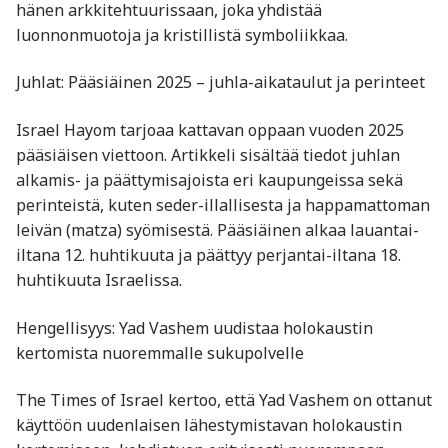
hänen arkkitehtuurissaan, joka yhdistää
luonnonmuotoja ja kristillistä symboliikkaa.
Juhlat: Pääsiäinen 2025 – juhla-aikataulut ja perinteet
Israel Hayom tarjoaa kattavan oppaan vuoden 2025
pääsiäisen viettoon. Artikkeli sisältää tiedot juhlan
alkamis- ja päättymisajoista eri kaupungeissa sekä
perinteistä, kuten seder-illallisesta ja happamattoman
leivän (matza) syömisestä. Pääsiäinen alkaa lauantai-
iltana 12. huhtikuuta ja päättyy perjantai-iltana 18.
huhtikuuta Israelissa.
Hengellisyys: Yad Vashem uudistaa holokaustin
kertomista nuoremmalle sukupolvelle
The Times of Israel kertoo, että Yad Vashem on ottanut
käyttöön uudenlaisen lähestymistavan holokaustin