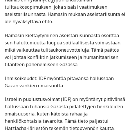
tulitaukosopimuksen, joka sisälsi vaatimuksen
aseistariisunnasta. Hamasin mukaan aseistariisunta ei
ole hyväksyttävä ehto.
Hamasin kieltäytyminen aseistariisunnasta osoittaa
sen haluttomuutta luopua sotilaallisesta voimastaan,
mikä vaikeuttaa tulitaukoneuvotteluja. Tämä päätös
voi johtaa konfliktin jatkumiseen ja humanitaarisen
tilanteen pahenemiseen Gazassa.
Ihmisoikeudet: IDF myöntää pitävänsä hallussaan
Gazan vankien omaisuutta
Israelin puolustusvoimat (IDF) on myöntänyt pitävänsä
hallussaan tuhansia Gazasta pidätettyjen henkilöiden
omaisuuseriä, kuten käteistä rahaa ja
henkilökohtaisia tavaroita. Tämä tieto paljastui
Hatzlacha-järjestön tekemän tietopyynnön kautta.