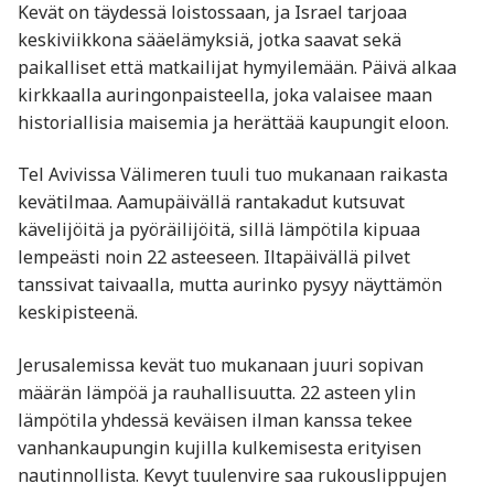
Kevät on täydessä loistossaan, ja Israel tarjoaa
keskiviikkona sääelämyksiä, jotka saavat sekä
paikalliset että matkailijat hymyilemään. Päivä alkaa
kirkkaalla auringonpaisteella, joka valaisee maan
historiallisia maisemia ja herättää kaupungit eloon.
Tel Avivissa Välimeren tuuli tuo mukanaan raikasta
kevätilmaa. Aamupäivällä rantakadut kutsuvat
kävelijöitä ja pyöräilijöitä, sillä lämpötila kipuaa
lempeästi noin 22 asteeseen. Iltapäivällä pilvet
tanssivat taivaalla, mutta aurinko pysyy näyttämön
keskipisteenä.
Jerusalemissa kevät tuo mukanaan juuri sopivan
määrän lämpöä ja rauhallisuutta. 22 asteen ylin
lämpötila yhdessä keväisen ilman kanssa tekee
vanhankaupungin kujilla kulkemisesta erityisen
nautinnollista. Kevyt tuulenvire saa rukouslippujen