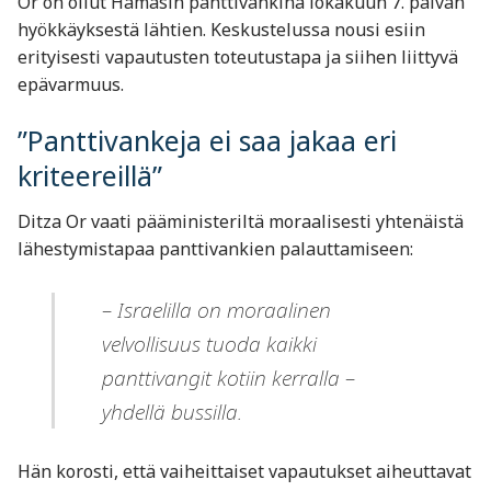
Or on ollut Hamasin panttivankina lokakuun 7. päivän
hyökkäyksestä lähtien. Keskustelussa nousi esiin
erityisesti vapautusten toteutustapa ja siihen liittyvä
epävarmuus.
”Panttivankeja ei saa jakaa eri
kriteereillä”
Ditza Or vaati pääministeriltä moraalisesti yhtenäistä
lähestymistapaa panttivankien palauttamiseen:
– Israelilla on moraalinen
velvollisuus tuoda kaikki
panttivangit kotiin kerralla –
yhdellä bussilla.
Hän korosti, että vaiheittaiset vapautukset aiheuttavat