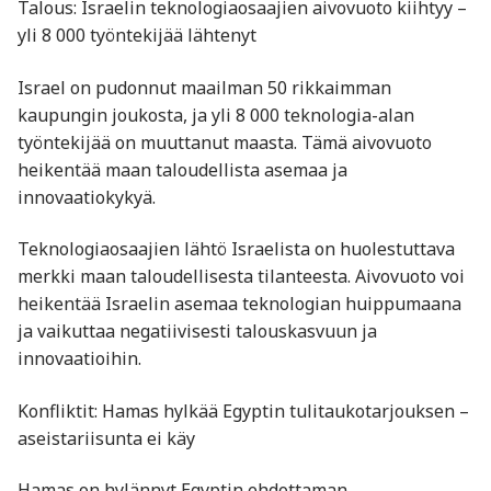
Talous: Israelin teknologiaosaajien aivovuoto kiihtyy –
yli 8 000 työntekijää lähtenyt
Israel on pudonnut maailman 50 rikkaimman
kaupungin joukosta, ja yli 8 000 teknologia-alan
työntekijää on muuttanut maasta. Tämä aivovuoto
heikentää maan taloudellista asemaa ja
innovaatiokykyä.
Teknologiaosaajien lähtö Israelista on huolestuttava
merkki maan taloudellisesta tilanteesta. Aivovuoto voi
heikentää Israelin asemaa teknologian huippumaana
ja vaikuttaa negatiivisesti talouskasvuun ja
innovaatioihin.​
Konfliktit: Hamas hylkää Egyptin tulitaukotarjouksen –
aseistariisunta ei käy
Hamas on hylännyt Egyptin ehdottaman