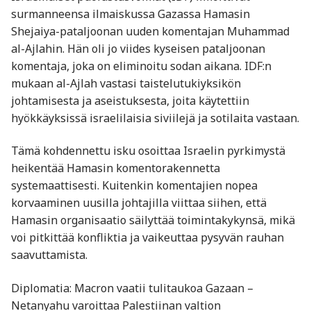
surmanneensa ilmaiskussa Gazassa Hamasin
Shejaiya-pataljoonan uuden komentajan Muhammad
al-Ajlahin. Hän oli jo viides kyseisen pataljoonan
komentaja, joka on eliminoitu sodan aikana. IDF:n
mukaan al-Ajlah vastasi taistelutukiyksikön
johtamisesta ja aseistuksesta, joita käytettiin
hyökkäyksissä israelilaisia siviilejä ja sotilaita vastaan.
Tämä kohdennettu isku osoittaa Israelin pyrkimystä
heikentää Hamasin komentorakennetta
systemaattisesti. Kuitenkin komentajien nopea
korvaaminen uusilla johtajilla viittaa siihen, että
Hamasin organisaatio säilyttää toimintakykynsä, mikä
voi pitkittää konfliktia ja vaikeuttaa pysyvän rauhan
saavuttamista.​
Diplomatia: Macron vaatii tulitaukoa Gazaan –
Netanyahu varoittaa Palestiinan valtion