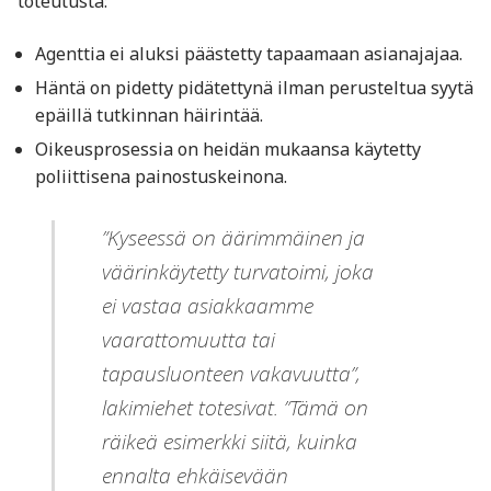
toteutusta:
Agenttia ei aluksi päästetty tapaamaan asianajajaa.
Häntä on pidetty pidätettynä ilman perusteltua syytä
epäillä tutkinnan häirintää.
Oikeusprosessia on heidän mukaansa käytetty
poliittisena painostuskeinona.
”Kyseessä on äärimmäinen ja
väärinkäytetty turvatoimi, joka
ei vastaa asiakkaamme
vaarattomuutta tai
tapausluonteen vakavuutta”,
lakimiehet totesivat. ”Tämä on
räikeä esimerkki siitä, kuinka
ennalta ehkäisevään