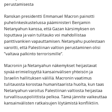
perustamisesta
Ranskan presidentti Emmanuel Macron painotti
puhelinkeskustelussa pääministeri Benjamin
Netanyahun kanssa, että Gazan kärsimyksen on
loputtava ja vain tulitauko voi mahdollistaa
panttivankien vapauttamisen. Netanyahu puolestaan
varoitti, että Palestiinan valtion perustaminen olisi
”valtava palkinto terrorismille”.
Macronin ja Netanyahun näkemykset heijastavat
syvää erimielisyyttä kansainvälisen yhteisön ja
Israelin hallituksen välillä. Macronin vaatimus
tulitauosta korostaa humanitaarista huolta, kun taas
Netanyahun varoitus Palestiinan valtiosta heijastaa
turvallisuuspoliittista pelkoa. Tämä jännite vaikeuttaa
kansainvälisten ratkaisujen löytämistä konfliktiin.​