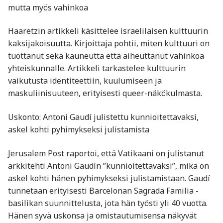
mutta myös vahinkoa
Haaretzin artikkeli käsittelee israelilaisen kulttuurin
kaksijakoisuutta. Kirjoittaja pohtii, miten kulttuuri on
tuottanut sekä kauneutta että aiheuttanut vahinkoa
yhteiskunnalle. Artikkeli tarkastelee kulttuurin
vaikutusta identiteettiin, kuulumiseen ja
maskuliinisuuteen, erityisesti queer-näkökulmasta.
Uskonto: Antoni Gaudí julistettu kunnioitettavaksi,
askel kohti pyhimykseksi julistamista
Jerusalem Post raportoi, että Vatikaani on julistanut
arkkitehti Antoni Gaudín ”kunnioitettavaksi”, mikä on
askel kohti hänen pyhimykseksi julistamistaan. Gaudí
tunnetaan erityisesti Barcelonan Sagrada Familia -
basilikan suunnittelusta, jota hän työsti yli 40 vuotta.
Hänen syvä uskonsa ja omistautumisensa näkyvät