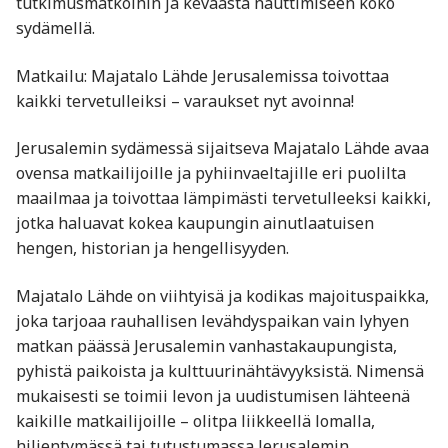
tutkimusmatkoihin ja keväästä nauttimiseen koko
sydämellä.
Matkailu: Majatalo Lähde Jerusalemissa toivottaa
kaikki tervetulleiksi – varaukset nyt avoinna!
Jerusalemin sydämessä sijaitseva Majatalo Lähde avaa
ovensa matkailijoille ja pyhiinvaeltajille eri puolilta
maailmaa ja toivottaa lämpimästi tervetulleeksi kaikki,
jotka haluavat kokea kaupungin ainutlaatuisen
hengen, historian ja hengellisyyden.
Majatalo Lähde on viihtyisä ja kodikas majoituspaikka,
joka tarjoaa rauhallisen levähdyspaikan vain lyhyen
matkan päässä Jerusalemin vanhastakaupungista,
pyhistä paikoista ja kulttuurinähtävyyksistä. Nimensä
mukaisesti se toimii levon ja uudistumisen lähteenä
kaikille matkailijoille – olitpa liikkeellä lomalla,
hiljentymässä tai tutustumassa Jerusalemin