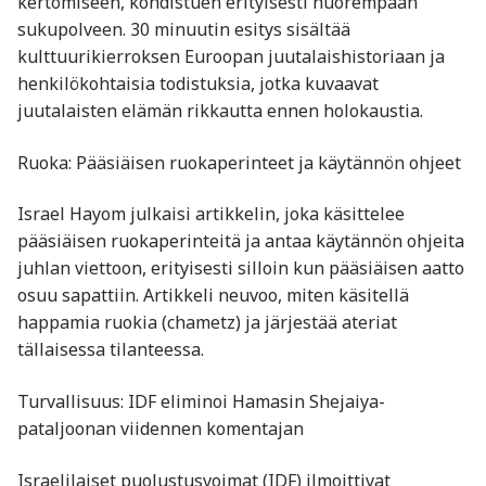
kertomiseen, kohdistuen erityisesti nuorempaan
sukupolveen. 30 minuutin esitys sisältää
kulttuurikierroksen Euroopan juutalaishistoriaan ja
henkilökohtaisia todistuksia, jotka kuvaavat
juutalaisten elämän rikkautta ennen holokaustia.
Ruoka: Pääsiäisen ruokaperinteet ja käytännön ohjeet
Israel Hayom julkaisi artikkelin, joka käsittelee
pääsiäisen ruokaperinteitä ja antaa käytännön ohjeita
juhlan viettoon, erityisesti silloin kun pääsiäisen aatto
osuu sapattiin. Artikkeli neuvoo, miten käsitellä
happamia ruokia (chametz) ja järjestää ateriat
tällaisessa tilanteessa.
Turvallisuus: IDF eliminoi Hamasin Shejaiya-
pataljoonan viidennen komentajan
Israelilaiset puolustusvoimat (IDF) ilmoittivat