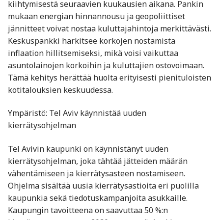
kiihtymisestä seuraavien kuukausien aikana. Pankin
mukaan energian hinnannousu ja geopoliittiset
jännitteet voivat nostaa kuluttajahintoja merkittävästi.
Keskuspankki harkitsee korkojen nostamista
inflaation hillitsemiseksi, mikä voisi vaikuttaa
asuntolainojen korkoihin ja kuluttajien ostovoimaan.
Tämä kehitys herättää huolta erityisesti pienituloisten
kotitalouksien keskuudessa.
Ympäristö: Tel Aviv käynnistää uuden
kierrätysohjelman
Tel Avivin kaupunki on käynnistänyt uuden
kierrätysohjelman, joka tähtää jätteiden määrän
vähentämiseen ja kierrätysasteen nostamiseen.
Ohjelma sisältää uusia kierrätysastioita eri puolilla
kaupunkia sekä tiedotuskampanjoita asukkaille.
Kaupungin tavoitteena on saavuttaa 50 %:n