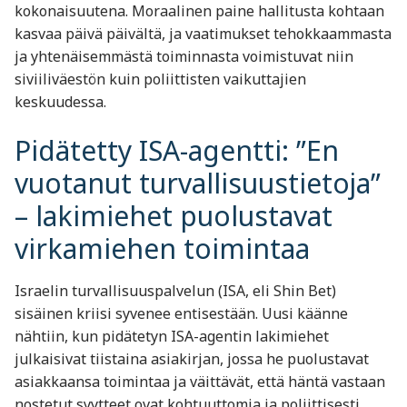
kokonaisuutena. Moraalinen paine hallitusta kohtaan
kasvaa päivä päivältä, ja vaatimukset tehokkaammasta
ja yhtenäisemmästä toiminnasta voimistuvat niin
siviiliväestön kuin poliittisten vaikuttajien
keskuudessa.
Pidätetty ISA-agentti: ”En
vuotanut turvallisuustietoja”
– lakimiehet puolustavat
virkamiehen toimintaa
Israelin turvallisuuspalvelun (ISA, eli Shin Bet)
sisäinen kriisi syvenee entisestään. Uusi käänne
nähtiin, kun pidätetyn ISA-agentin lakimiehet
julkaisivat tiistaina asiakirjan, jossa he puolustavat
asiakkaansa toimintaa ja väittävät, että häntä vastaan
nostetut syytteet ovat kohtuuttomia ja poliittisesti