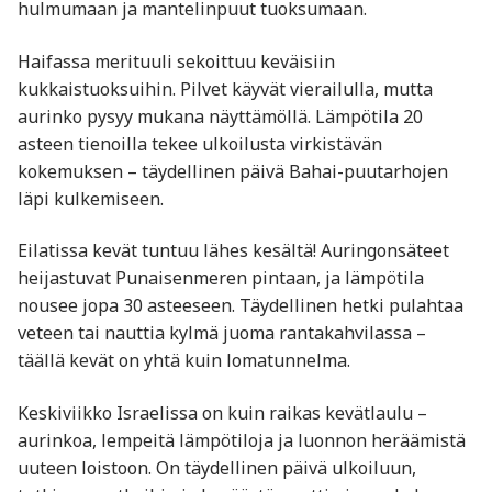
hulmumaan ja mantelinpuut tuoksumaan.
Haifassa merituuli sekoittuu keväisiin
kukkaistuoksuihin. Pilvet käyvät vierailulla, mutta
aurinko pysyy mukana näyttämöllä. Lämpötila 20
asteen tienoilla tekee ulkoilusta virkistävän
kokemuksen – täydellinen päivä Bahai-puutarhojen
läpi kulkemiseen.
Eilatissa kevät tuntuu lähes kesältä! Auringonsäteet
heijastuvat Punaisenmeren pintaan, ja lämpötila
nousee jopa 30 asteeseen. Täydellinen hetki pulahtaa
veteen tai nauttia kylmä juoma rantakahvilassa –
täällä kevät on yhtä kuin lomatunnelma.
Keskiviikko Israelissa on kuin raikas kevätlaulu –
aurinkoa, lempeitä lämpötiloja ja luonnon heräämistä
uuteen loistoon. On täydellinen päivä ulkoiluun,