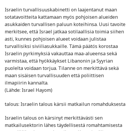
Israelin turvallisuuskabinetti on laajentanut maan
sotatavoitteita kattamaan myös pohjoisen alueiden
asukkaiden turvallisen paluun koteihinsa. Uusi tavoite
merkitsee, että Israel jatkaa sotilaallisia toimia siihen
asti, kunnes pohjoisen alueet voidaan julistaa
turvallisiksi siviiliasukkaille. Tämä päätös korostaa
Israelin pyrkimyksiä vakauttaa maa-alueensa sekä
varmistaa, että hyökkäykset Libanonin ja Syyrian
puolelta voidaan torjua. Tilanne on merkittävä sekä
maan sisäisen turvallisuuden että poliittisen
ilmapiirin kannalta.
(Lähde: Israel Hayom)
talous: Israelin talous kärsii matkailun romahduksesta
Israelin talous on kärsinyt merkittävästi sen
matkailusektorin lähes täydellisestä romahtamisesta