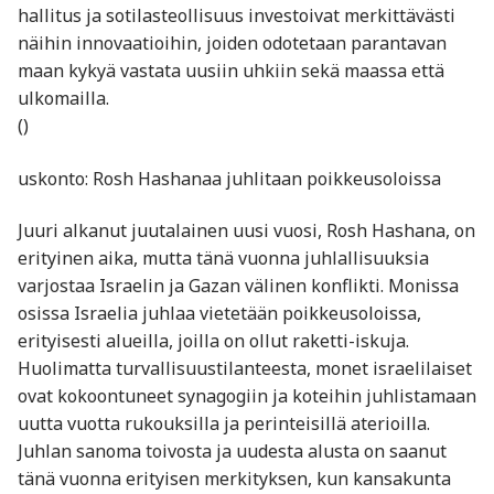
hallitus ja sotilasteollisuus investoivat merkittävästi
näihin innovaatioihin, joiden odotetaan parantavan
maan kykyä vastata uusiin uhkiin sekä maassa että
ulkomailla.
()
uskonto: Rosh Hashanaa juhlitaan poikkeusoloissa
Juuri alkanut juutalainen uusi vuosi, Rosh Hashana, on
erityinen aika, mutta tänä vuonna juhlallisuuksia
varjostaa Israelin ja Gazan välinen konflikti. Monissa
osissa Israelia juhlaa vietetään poikkeusoloissa,
erityisesti alueilla, joilla on ollut raketti-iskuja.
Huolimatta turvallisuustilanteesta, monet israelilaiset
ovat kokoontuneet synagogiin ja koteihin juhlistamaan
uutta vuotta rukouksilla ja perinteisillä aterioilla.
Juhlan sanoma toivosta ja uudesta alusta on saanut
tänä vuonna erityisen merkityksen, kun kansakunta