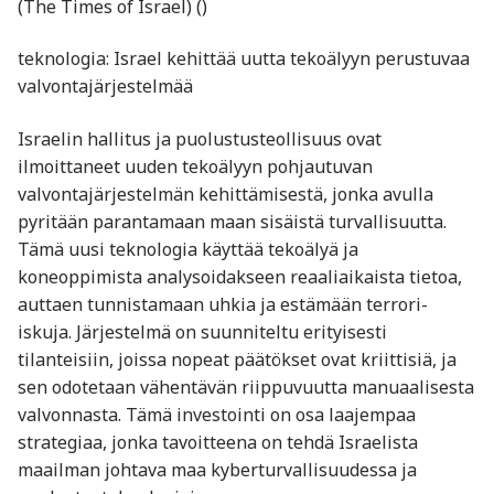
(The Times of Israel) ()
teknologia: Israel kehittää uutta tekoälyyn perustuvaa
valvontajärjestelmää
Israelin hallitus ja puolustusteollisuus ovat
ilmoittaneet uuden tekoälyyn pohjautuvan
valvontajärjestelmän kehittämisestä, jonka avulla
pyritään parantamaan maan sisäistä turvallisuutta.
Tämä uusi teknologia käyttää tekoälyä ja
koneoppimista analysoidakseen reaaliaikaista tietoa,
auttaen tunnistamaan uhkia ja estämään terrori-
iskuja. Järjestelmä on suunniteltu erityisesti
tilanteisiin, joissa nopeat päätökset ovat kriittisiä, ja
sen odotetaan vähentävän riippuvuutta manuaalisesta
valvonnasta. Tämä investointi on osa laajempaa
strategiaa, jonka tavoitteena on tehdä Israelista
maailman johtava maa kyberturvallisuudessa ja