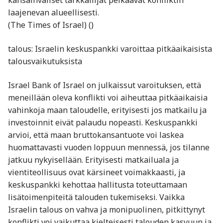
kansainväliset tarkkailijat pelkäävät konfliktin
laajenevan alueellisesti.
(The Times of Israel) ()
talous: Israelin keskuspankki varoittaa pitkäaikaisista
talousvaikutuksista
Israel Bank of Israel on julkaissut varoituksen, että
meneillään oleva konflikti voi aiheuttaa pitkäaikaisia
vahinkoja maan taloudelle, erityisesti jos matkailu ja
investoinnit eivät palaudu nopeasti. Keskuspankki
arvioi, että maan bruttokansantuote voi laskea
huomattavasti vuoden loppuun mennessä, jos tilanne
jatkuu nykyisellään. Erityisesti matkailuala ja
vientiteollisuus ovat kärsineet voimakkaasti, ja
keskuspankki kehottaa hallitusta toteuttamaan
lisätoimenpiteitä talouden tukemiseksi. Vaikka
Israelin talous on vahva ja monipuolinen, pitkittynyt
konflikti voi vaikuttaa kielteisesti talouden kasvuun ja