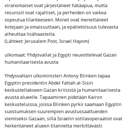
viranomaiset ovat järjestäneet hätäapua, mutta
resurssit ovat rajalliset, ja perheiden on vaikea
sopeutua tilanteeseen. Monet ovat menettäneet
kotejaan ja omaisuuttaan, ja epätietoisuus tulevasta
aiheuttaa lisähaasteita.
(Lähteet: Jerusalem Post, Israel Hayom)
ulkomaat: Yhdysvallat ja Egypti neuvottelevat Gazan
humanitaarisesta avusta
Yhdysvaltain ulkoministeri Antony Blinken tapaa
Egyptin presidentin Abdel Fattah al-Sisin
keskustellakseen Gazan kriisistä ja humanitaarisesta
avusta alueelle. Tapaaminen pidetään Kairon
keskusteluissa, joissa Blinken pyrkii saamaan Egyptin
suostumuksen suurempien avustussaattueiden
viemiseksi Gazaan, sillä Israelin sotilasoperaatiot ovat
heikentäneet alueen tilannetta merkittävästi.