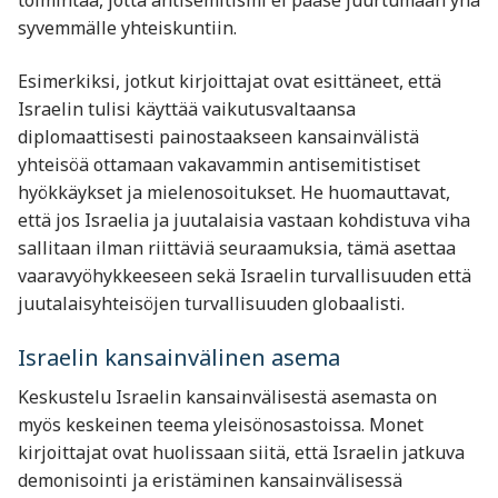
toimintaa, jotta antisemitismi ei pääse juurtumaan yhä
syvemmälle yhteiskuntiin.
Esimerkiksi, jotkut kirjoittajat ovat esittäneet, että
Israelin tulisi käyttää vaikutusvaltaansa
diplomaattisesti painostaakseen kansainvälistä
yhteisöä ottamaan vakavammin antisemitistiset
hyökkäykset ja mielenosoitukset. He huomauttavat,
että jos Israelia ja juutalaisia vastaan kohdistuva viha
sallitaan ilman riittäviä seuraamuksia, tämä asettaa
vaaravyöhykkeeseen sekä Israelin turvallisuuden että
juutalaisyhteisöjen turvallisuuden globaalisti.
Israelin kansainvälinen asema
Keskustelu Israelin kansainvälisestä asemasta on
myös keskeinen teema yleisönosastoissa. Monet
kirjoittajat ovat huolissaan siitä, että Israelin jatkuva
demonisointi ja eristäminen kansainvälisessä