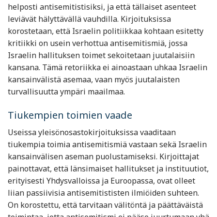
helposti antisemitistisiksi, ja että tällaiset asenteet
leviävät hälyttävällä vauhdilla. Kirjoituksissa
korostetaan, että Israelin politiikkaa kohtaan esitetty
kritiikki on usein verhottua antisemitismiä, jossa
Israelin hallituksen toimet sekoitetaan juutalaisiin
kansana. Tämä retoriikka ei ainoastaan uhkaa Israelin
kansainvälistä asemaa, vaan myös juutalaisten
turvallisuutta ympäri maailmaa.
Tiukempien toimien vaade
Useissa yleisönosastokirjoituksissa vaaditaan
tiukempia toimia antisemitismiä vastaan sekä Israelin
kansainvälisen aseman puolustamiseksi. Kirjoittajat
painottavat, että länsimaiset hallitukset ja instituutiot,
erityisesti Yhdysvalloissa ja Euroopassa, ovat olleet
liian passiivisia antisemitististen ilmiöiden suhteen.
On korostettu, että tarvitaan välitöntä ja päättäväistä