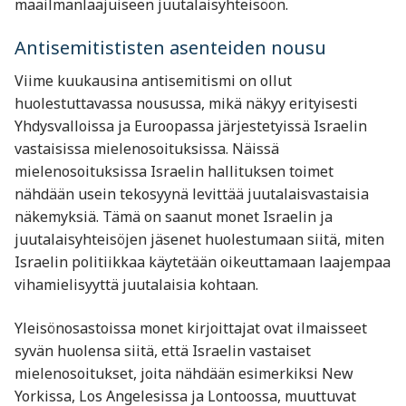
maailmanlaajuiseen juutalaisyhteisöön.
Antisemitististen asenteiden nousu
Viime kuukausina antisemitismi on ollut
huolestuttavassa nousussa, mikä näkyy erityisesti
Yhdysvalloissa ja Euroopassa järjestetyissä Israelin
vastaisissa mielenosoituksissa. Näissä
mielenosoituksissa Israelin hallituksen toimet
nähdään usein tekosyynä levittää juutalaisvastaisia
näkemyksiä. Tämä on saanut monet Israelin ja
juutalaisyhteisöjen jäsenet huolestumaan siitä, miten
Israelin politiikkaa käytetään oikeuttamaan laajempaa
vihamielisyyttä juutalaisia kohtaan.
Yleisönosastoissa monet kirjoittajat ovat ilmaisseet
syvän huolensa siitä, että Israelin vastaiset
mielenosoitukset, joita nähdään esimerkiksi New
Yorkissa, Los Angelesissa ja Lontoossa, muuttuvat