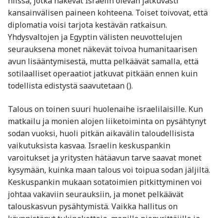
niissä, jotka näkevät Israelin olevan jatkuvasti
kansainvälisen paineen kohteena. Toiset toivovat, että
diplomatia voisi tarjota kestävän ratkaisun.
Yhdysvaltojen ja Egyptin välisten neuvottelujen
seurauksena monet näkevät toivoa humanitaarisen
avun lisääntymisestä, mutta pelkäävät samalla, että
sotilaalliset operaatiot jatkuvat pitkään ennen kuin
todellista edistystä saavutetaan ().
Talous on toinen suuri huolenaihe israelilaisille. Kun
matkailu ja monien alojen liiketoiminta on pysähtynyt
sodan vuoksi, huoli pitkän aikavälin taloudellisista
vaikutuksista kasvaa. Israelin keskuspankin
varoitukset ja yritysten hätäavun tarve saavat monet
kysymään, kuinka maan talous voi toipua sodan jäljiltä.
Keskuspankin mukaan sotatoimien pitkittyminen voi
johtaa vakaviin seurauksiin, ja monet pelkäävät
talouskasvun pysähtymistä. Vaikka hallitus on