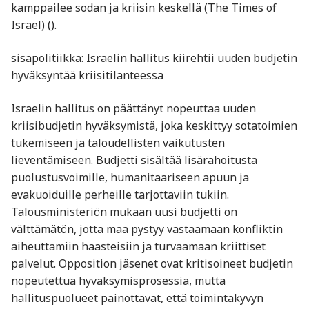
kamppailee sodan ja kriisin keskellä (The Times of
Israel) ().
sisäpolitiikka: Israelin hallitus kiirehtii uuden budjetin
hyväksyntää kriisitilanteessa
Israelin hallitus on päättänyt nopeuttaa uuden
kriisibudjetin hyväksymistä, joka keskittyy sotatoimien
tukemiseen ja taloudellisten vaikutusten
lieventämiseen. Budjetti sisältää lisärahoitusta
puolustusvoimille, humanitaariseen apuun ja
evakuoiduille perheille tarjottaviin tukiin.
Talousministeriön mukaan uusi budjetti on
välttämätön, jotta maa pystyy vastaamaan konfliktin
aiheuttamiin haasteisiin ja turvaamaan kriittiset
palvelut. Opposition jäsenet ovat kritisoineet budjetin
nopeutettua hyväksymisprosessia, mutta
hallituspuolueet painottavat, että toimintakyvyn