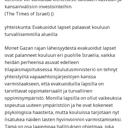
kansainvälisiin investointeihin.
(The Times of Israel) ()
yhteiskunta: Evakuoidut lapset palaavat kouluun
turvallisemmilla alueilla
Monet Gazan rajan läheisyydestä evakuoidut lapset
ovat palanneet kouluun eri puolille Israelia, vaikka
heidän perheensä asuvat edelleen
tilapäismajoituksessa. Koulutusministeriö on tehnyt
yhteistyötä vapaaehtoisjärjestöjen kanssa
varmistaakseen, että evakuoiduilla lapsilla on
tarvittavat oppimateriaalit ja turvallinen
oppimisympäristö. Monilla lapsilla on ollut vaikeuksia
sopeutua uuteen ympäristöön ja he ovat kokeneet
psykologisia haasteita, mutta kouluissa tarjotaan nyt
lisätukea näiden lasten hyvinvoinnin varmistamiseksi.
Tämä on osa laajempaa hallituksen ohjelmaa, joka