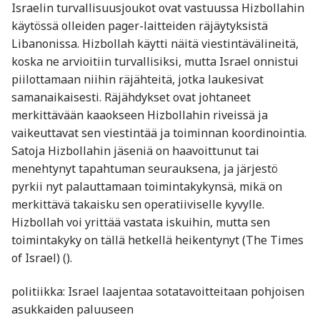
Israelin turvallisuusjoukot ovat vastuussa Hizbollahin
käytössä olleiden pager-laitteiden räjäytyksistä
Libanonissa. Hizbollah käytti näitä viestintävälineitä,
koska ne arvioitiin turvallisiksi, mutta Israel onnistui
piilottamaan niihin räjähteitä, jotka laukesivat
samanaikaisesti. Räjähdykset ovat johtaneet
merkittävään kaaokseen Hizbollahin riveissä ja
vaikeuttavat sen viestintää ja toiminnan koordinointia.
Satoja Hizbollahin jäseniä on haavoittunut tai
menehtynyt tapahtuman seurauksena, ja järjestö
pyrkii nyt palauttamaan toimintakykynsä, mikä on
merkittävä takaisku sen operatiiviselle kyvylle.
Hizbollah voi yrittää vastata iskuihin, mutta sen
toimintakyky on tällä hetkellä heikentynyt (The Times
of Israel) ().
politiikka: Israel laajentaa sotatavoitteitaan pohjoisen
asukkaiden paluuseen