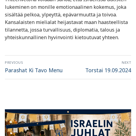
lukeminen on monille emotionaalinen kokemus, joka
sisältää pelkoa, ylpeyttä, epävarmuutta ja toivoa.
Kansalaisten mielialat heijastavat maan haasteellista
tilannetta, jossa turvallisuus, diplomatia, talous ja
yhteiskunnallinen hyvinvointi kietoutuvat yhteen.
Artikkelien
PREVIOUS
NEXT
selaus
Previous
Next
Parashat Ki Tavo Menu
Torstai 19.09.2024
post:
post: