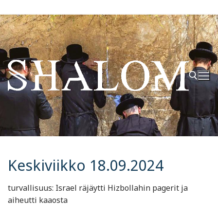
Hyppää
sisältöön
Hae:
Keskiviikko 18.09.2024
turvallisuus: Israel räjäytti Hizbollahin pagerit ja
aiheutti kaaosta