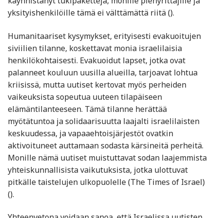
käynnistänyt tukipaketteja, monille pienyrittäjille ja
yksityishenkilöille tämä ei välttämättä riitä ().
Humanitaariset kysymykset, erityisesti evakuoitujen
siviilien tilanne, koskettavat monia israelilaisia
henkilökohtaisesti. Evakuoidut lapset, jotka ovat
palanneet kouluun uusilla alueilla, tarjoavat lohtua
kriisissä, mutta uutiset kertovat myös perheiden
vaikeuksista sopeutua uuteen tilapäiseen
elämäntilanteeseen. Tämä tilanne herättää
myötätuntoa ja solidaarisuutta laajalti israelilaisten
keskuudessa, ja vapaaehtoisjärjestöt ovatkin
aktivoituneet auttamaan sodasta kärsineitä perheitä.
Monille nämä uutiset muistuttavat sodan laajemmista
yhteiskunnallisista vaikutuksista, jotka ulottuvat
pitkälle taistelujen ulkopuolelle (The Times of Israel)
().
Yhteenvetona voidaan sanoa, että Israelissa uutisten