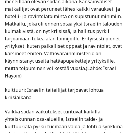
meneillään olevan sodan aikana. Kansainväliset
matkailijat ovat peruneet lähes kaikki varaukset, ja
hotelli- ja ravintolatoiminta on supistunut minimiin.
Matkailu, joka oli ennen sotaa yksi Israelin talouden
kulmakivistä, on nyt kriisissä, ja hallitus pyrkii
tarjoamaan tukea alan toimijoille. Erityisesti pienet
yritykset, kuten paikalliset oppaat ja ravintolat, ovat
kärsineet eniten. Valtiovarainministeriö on
käynnistänyt useita hätäapupaketteja yrityksille,
mutta toipuminen voi kestää vuosia.(Lähde: Israel
Hayom)
kulttuuri: Israelin taiteilijat tarjoavat lohtua
kriisiaikana
Vaikka sodan vaikutukset tuntuvat kaikilla
yhteiskunnan osa-alueilla, Israelin taide- ja
kulttuuriala pyrkii tuomaan valoa ja lohtua synkkinä