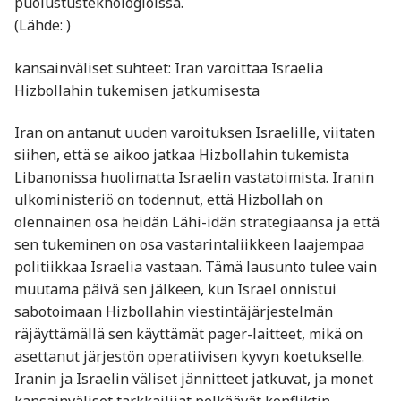
puolustusteknologioissa.
(Lähde: )
kansainväliset suhteet: Iran varoittaa Israelia
Hizbollahin tukemisen jatkumisesta
Iran on antanut uuden varoituksen Israelille, viitaten
siihen, että se aikoo jatkaa Hizbollahin tukemista
Libanonissa huolimatta Israelin vastatoimista. Iranin
ulkoministeriö on todennut, että Hizbollah on
olennainen osa heidän Lähi-idän strategiaansa ja että
sen tukeminen on osa vastarintaliikkeen laajempaa
politiikkaa Israelia vastaan. Tämä lausunto tulee vain
muutama päivä sen jälkeen, kun Israel onnistui
sabotoimaan Hizbollahin viestintäjärjestelmän
räjäyttämällä sen käyttämät pager-laitteet, mikä on
asettanut järjestön operatiivisen kyvyn koetukselle.
Iranin ja Israelin väliset jännitteet jatkuvat, ja monet