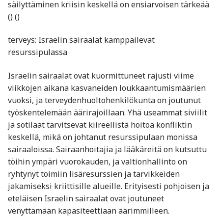
säilyttäminen kriisin keskellä on ensiarvoisen tärkeää
() ()
terveys: Israelin sairaalat kamppailevat
resurssipulassa
Israelin sairaalat ovat kuormittuneet rajusti viime
viikkojen aikana kasvaneiden loukkaantumismäärien
vuoksi, ja terveydenhuoltohenkilökunta on joutunut
työskentelemään äärirajoillaan. Yhä useammat siviilit
ja sotilaat tarvitsevat kiireellistä hoitoa konfliktin
keskellä, mikä on johtanut resurssipulaan monissa
sairaaloissa. Sairaanhoitajia ja lääkäreitä on kutsuttu
töihin ympäri vuorokauden, ja valtionhallinto on
ryhtynyt toimiin lisäresurssien ja tarvikkeiden
jakamiseksi kriittisille alueille. Erityisesti pohjoisen ja
eteläisen Israelin sairaalat ovat joutuneet
venyttämään kapasiteettiaan äärimmilleen.