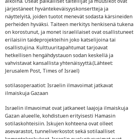
aikoina. Useat paikalliset taiteilijat ja muusikot ovat
järjestäneet hyväntekeväisyyskonsertteja ja
näyttelyitä, joiden tuotot menevät sodasta kärsineiden
perheiden hyväksi. Taiteen merkitys henkisenä tukena
on korostunut, ja monet israelilaiset ovat osallistuneet
erilaisiin taideprojekteihin joko katselijoina tai
osallistujina. Kulttuuritapahtumat tarjoavat
hetkellisen hengähdystauon sodan keskellä ja
vahvistavat kansallista yhtenäisyyttä.(Lähteet:
Jerusalem Post, Times of Israel)
sotilasoperaatiot: Israelin ilmavoimat jatkavat
ilmaiskuja Gazaan
Israelin ilmavoimat ovat jatkaneet laajoja ilmaiskuja
Gazan alueelle, kohdistuen erityisesti Hamasin
sotilaskohteisiin. Iskujen kohteena ovat olleet
asevarastot, tunneliverkostot sekä sotilaalliset
komentokeskukset. Israelin puolustusvoimat ovat