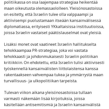
politiikassa on osa laajempaa strategiaa heikentää
maan oikeutusta olemassaololleen. Yleisönosastoissa
on esitetty, että Israelin tulee olla valppaampi ja
aktiivisempi puolustamaan itseään kansainvälisessä
diplomatiassa, erityisesti YKkaltaisissa instituutioissa,
joissa Israelin vastaiset päätöslauselmat ovat yleisiä.
Lisäksi monet ovat vaatineet Israelin hallitukselta
tehokkaampaa PR-strategiaa, joka voi vastata
tehokkaasti ja johdonmukaisesti Israelin politiikan
kritiikkiin. On ehdotettu, että Israelin tulisi aktiivisesti
työskennellä kansainvälisten liittolaistensa kanssa
rakentaakseen vahvempaa tukea ja ymmärrystä maan
turvallisuus- ja ulkopolitiikan tarpeista.
Tulevan viikon aikana yleisönosastoissa tullaan
varmasti näkemään lisää kirjoituksia, joissa
käsitellään antisemitismiä ja Israelin kansainvälistä