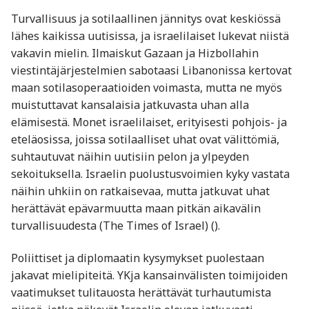
Turvallisuus ja sotilaallinen jännitys ovat keskiössä
lähes kaikissa uutisissa, ja israelilaiset lukevat niistä
vakavin mielin. Ilmaiskut Gazaan ja Hizbollahin
viestintäjärjestelmien sabotaasi Libanonissa kertovat
maan sotilasoperaatioiden voimasta, mutta ne myös
muistuttavat kansalaisia jatkuvasta uhan alla
elämisestä. Monet israelilaiset, erityisesti pohjois- ja
eteläosissa, joissa sotilaalliset uhat ovat välittömiä,
suhtautuvat näihin uutisiin pelon ja ylpeyden
sekoituksella. Israelin puolustusvoimien kyky vastata
näihin uhkiin on ratkaisevaa, mutta jatkuvat uhat
herättävät epävarmuutta maan pitkän aikavälin
turvallisuudesta (The Times of Israel) ().
Poliittiset ja diplomaatin kysymykset puolestaan
jakavat mielipiteitä. YKja kansainvälisten toimijoiden
vaatimukset tulitauosta herättävät turhautumista