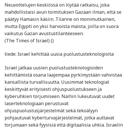
Neuvottelujen keskiössä on löytää ratkaisu, joka
mahdollistaisi avun toimituksen Gazaan ilman, että se
päätyy Hamasin käsiin. Tilanne on monimutkainen,
mutta Egypti on yksi harvoista maista, joilla on suora
vaikutus Gazan avustustilanteeseen.
(The Times of Israel) ()
tiede: Israel kehittää uusia puolustusteknologioita
Israel jatkaa uusien puolustusteknologioiden
kehittämistä osana laajempaa pyrkimystään vahvistaa
kansallista turvallisuutta. Uusimmat teknologiat
keskittyvät erityisesti ohjuspuolustukseen ja
kyberuhkien torjumiseen. Näihin lukeutuvat uudet
laserteknologiaan perustuvat
ohjuspuolustusjärjestelmät sekä tekoälyyn
pohjautuvat kyberturvajärjestelmät, jotka auttavat
torjumaan sekä fyysisiä että digitaalisia uhkia. Israelin