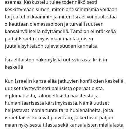
asemaa. Keskustelu tulee todennäköisesti
keskittymään siihen, miten antisemitismiä voidaan
torjua tehokkaammin ja miten Israel voi puolustaa
oikeuttaan olemassaoloon ja turvallisuuteen
kansainvälisellä näyttämöllä. Tämä on elintärkeää
paitsi Israelin, myös maailmanlaajuisen
juutalaisyhteisön tulevaisuuden kannalta.
Israelilaisten näkemyksiä uutisvirrasta kriisin
keskellä
Kun Israelin kansa elää jatkuvien konfliktien keskellä,
uutiset täyttyvät sotilaallisista operaatioista,
diplomatiasta, taloudellisista haasteista ja
humanitaarisesta kärsimyksestä. Nämä uutiset
heijastavat monia tunteita ja huolenaiheita, joita
israelilaiset kokevat päivittäin, ja kertovat paljon
maan nykyisestä tilasta sekä kansalaisten mielialasta.