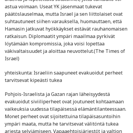
astua voimaan. Useat YK jäsenmaat tukevat
päätöslauselmaa, mutta Israel ja sen liittolaiset ovat
suhtautuneet siihen varauksella, huomauttaen, että
Hamasin jatkuvat hyökkäykset estävät rauhanomaisen
ratkaisun. Diplomaatit ympäri maailmaa pyrkivät
löytämään kompromissia, joka voisi lopettaa
väkivaltaisuudet ja aloittaa neuvottelut.(The Times of
Israel)
yhteiskunta: Israeliin saapuneet evakuoidut perheet
tarvitsevat kipeästi tukea
Pohjois-Israelista ja Gazan rajan läheisyydestä
evakuoidut siviiliperheet ovat joutuneet kohtaamaan
vaikeuksia uudessa tilapäisessä elämäntilanteessaan.
Monet perheet ovat sijoitettuina tilapäisasuntoihin
ympäri maata, mutta he tarvitsevat välitöntä tukea
arjesta selviämiseen. Vapaaehtoisjärjestöt ja valtion