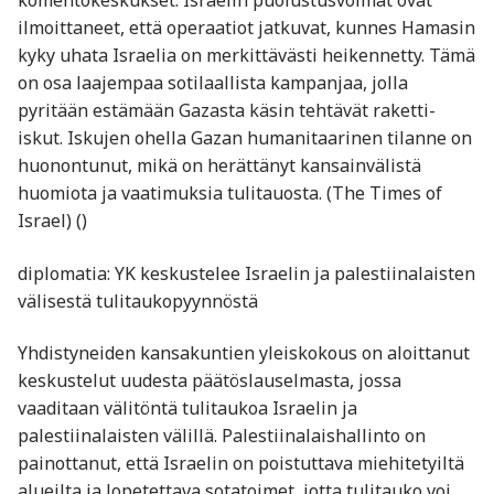
ilmoittaneet, että operaatiot jatkuvat, kunnes Hamasin
kyky uhata Israelia on merkittävästi heikennetty. Tämä
on osa laajempaa sotilaallista kampanjaa, jolla
pyritään estämään Gazasta käsin tehtävät raketti-
iskut. Iskujen ohella Gazan humanitaarinen tilanne on
huonontunut, mikä on herättänyt kansainvälistä
huomiota ja vaatimuksia tulitauosta. (The Times of
Israel) ()
diplomatia: YK keskustelee Israelin ja palestiinalaisten
välisestä tulitaukopyynnöstä
Yhdistyneiden kansakuntien yleiskokous on aloittanut
keskustelut uudesta päätöslauselmasta, jossa
vaaditaan välitöntä tulitaukoa Israelin ja
palestiinalaisten välillä. Palestiinalaishallinto on
painottanut, että Israelin on poistuttava miehitetyiltä
alueilta ja lopetettava sotatoimet, jotta tulitauko voi