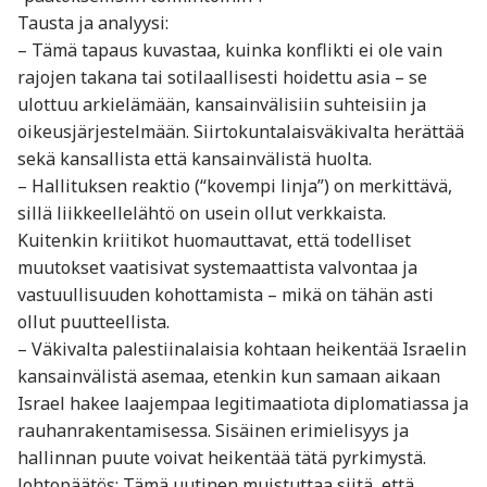
Tausta ja analyysi:
– Tämä tapaus kuvastaa, kuinka konflikti ei ole vain
rajojen takana tai sotilaallisesti hoidettu asia – se
ulottuu arkielämään, kansainvälisiin suhteisiin ja
oikeusjärjestelmään. Siirtokuntalaisväkivalta herättää
sekä kansallista että kansainvälistä huolta.
– Hallituksen reaktio (“kovempi linja”) on merkittävä,
sillä liikkeellelähtö on usein ollut verkkaista.
Kuitenkin kriitikot huomauttavat, että todelliset
muutokset vaatisivat systemaattista valvontaa ja
vastuullisuuden kohottamista – mikä on tähän asti
ollut puutteellista.
– Väkivalta palestiinalaisia kohtaan heikentää Israelin
kansainvälistä asemaa, etenkin kun samaan aikaan
Israel hakee laajempaa legitimaatiota diplomatiassa ja
rauhanrakentamisessa. Sisäinen erimielisyys ja
hallinnan puute voivat heikentää tätä pyrkimystä.
Johtopäätös: Tämä uutinen muistuttaa siitä, että