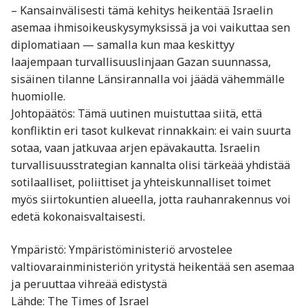
– Kansainvälisesti tämä kehitys heikentää Israelin
asemaa ihmisoikeuskysymyksissä ja voi vaikuttaa sen
diplomatiaan — samalla kun maa keskittyy
laajempaan turvallisuuslinjaan Gazan suunnassa,
sisäinen tilanne Länsirannalla voi jäädä vähemmälle
huomiolle.
Johtopäätös: Tämä uutinen muistuttaa siitä, että
konfliktin eri tasot kulkevat rinnakkain: ei vain suurta
sotaa, vaan jatkuvaa arjen epävakautta. Israelin
turvallisuusstrategian kannalta olisi tärkeää yhdistää
sotilaalliset, poliittiset ja yhteiskunnalliset toimet
myös siirtokuntien alueella, jotta rauhanrakennus voi
edetä kokonaisvaltaisesti.
Ympäristö: Ympäristöministeriö arvostelee
valtiovarainministeriön yritystä heikentää sen asemaa
ja peruuttaa vihreää edistystä
Lähde: The Times of Israel