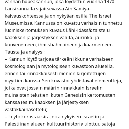
vanhan hopeakannun, joka löydettiin vuonna 1970
Länsirannalla sijaitsevassa Ain Samiya-
kaivauskohteessa ja on nykyään esillä The Israel
Museumissa. Kannussa on kuvattu varhaisin tunnettu
luomis­kertomuksen kuvaus Lähi-idässä: taistelu
kaaoksen ja järjestyksen välillä, aurinko- ja
kuuveneineen, ihmishahmoineen ja käärmeineen.
Tausta ja analyysi:
– Kannun löytö tarjoaa tärkeän ikkuna varhaiseen
kosmologiaan ja mytologiseen kuvastoon alueella,
ennen tai rinnakkaisesti monien kirjoitettujen
myyttien kanssa. Sen kuvastot yhdistävät elementtejä,
jotka ovat jossain määrin rinnakkain Israelin
muinaisten tekstien, kuten Genesisin kertomusten
kanssa (esim. kaaoksen ja järjestyksen
vastakkainasettelu).
– Löytö korostaa sitä, että nykyisen Israelin ja
Palestiinan alueen kulttuurihistoria ulottuu satoja