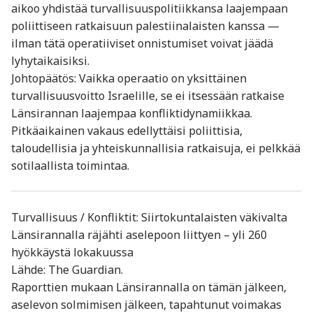
aikoo yhdistää turvallisuuspolitiikkansa laajempaan
poliittiseen ratkaisuun palestiinalaisten kanssa —
ilman tätä operatiiviset onnistumiset voivat jäädä
lyhytaikaisiksi.
Johtopäätös: Vaikka operaatio on yksittäinen
turvallisuusvoitto Israelille, se ei itsessään ratkaise
Länsirannan laajempaa konfliktidynamiikkaa.
Pitkäaikainen vakaus edellyttäisi poliittisia,
taloudellisia ja yhteiskunnallisia ratkaisuja, ei pelkkää
sotilaallista toimintaa.
Turvallisuus / Konfliktit: Siirtokuntalaisten väkivalta
Länsirannalla räjähti aselepoon liittyen – yli 260
hyökkäystä lokakuussa
Lähde: The Guardian.
Raporttien mukaan Länsirannalla on tämän jälkeen,
aselevon solmimisen jälkeen, tapahtunut voimakas