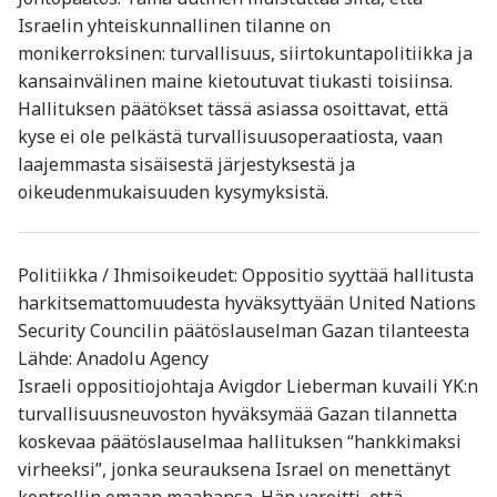
Israelin yhteiskunnallinen tilanne on
monikerroksinen: turvallisuus, siirtokuntapolitiikka ja
kansainvälinen maine kietoutuvat tiukasti toisiinsa.
Hallituksen päätökset tässä asiassa osoittavat, että
kyse ei ole pelkästä turvallisuusoperaatiosta, vaan
laajemmasta sisäisestä järjestyksestä ja
oikeudenmukaisuuden kysymyksistä.
Politiikka / Ihmisoikeudet: Oppositio syyttää hallitusta
harkitsemattomuudesta hyväksyttyään United Nations
Security Councilin päätöslauselman Gazan tilanteesta
Lähde: Anadolu Agency
Israeli oppositiojohtaja Avigdor Lieberman kuvaili YK:n
turvallisuusneuvoston hyväksymää Gazan tilannetta
koskevaa päätöslauselmaa hallituksen “hankkimaksi
virheeksi”, jonka seurauksena Israel on menettänyt
kontrollin omaan maahansa. Hän varoitti, että