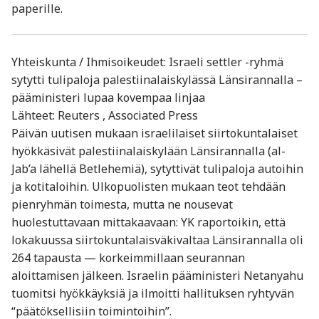
paperille.
Yhteiskunta / Ihmisoikeudet: Israeli settler -ryhmä
sytytti tulipaloja palestiinalaiskylässä Länsirannalla –
pääministeri lupaa kovempaa linjaa
Lähteet: Reuters , Associated Press
Päivän uutisen mukaan israelilaiset siirtokuntalaiset
hyökkäsivät palestiinalaiskylään Länsirannalla (al-
Jab’a lähellä Betlehemiä), sytyttivät tulipaloja autoihin
ja kotitaloihin. Ulkopuolisten mukaan teot tehdään
pienryhmän toimesta, mutta ne nousevat
huolestuttavaan mittakaavaan: YK raportoikin, että
lokakuussa siirtokuntalaisväkivaltaa Länsirannalla oli
264 tapausta — korkeimmillaan seurannan
aloittamisen jälkeen. Israelin pääministeri Netanyahu
tuomitsi hyökkäyksiä ja ilmoitti hallituksen ryhtyvän
“päätöksellisiin toimintoihin”.