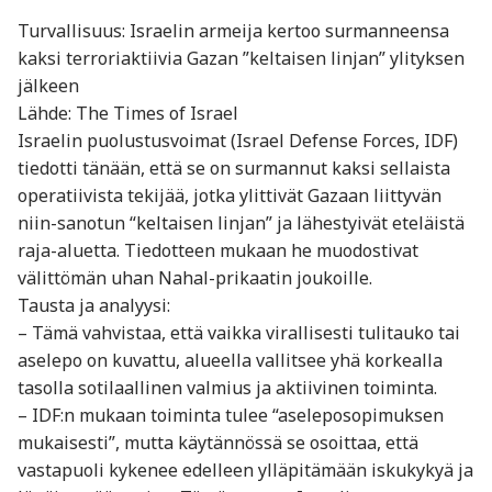
Turvallisuus: Israelin armeija kertoo surmanneensa
kaksi terroriaktiivia Gazan ”keltaisen linjan” ylityksen
jälkeen
Lähde: The Times of Israel
Israelin puolustusvoimat (Israel Defense Forces, IDF)
tiedotti tänään, että se on surmannut kaksi sellaista
operatiivista tekijää, jotka ylittivät Gazaan liittyvän
niin-sanotun “keltaisen linjan” ja lähestyivät eteläistä
raja-aluetta. Tiedotteen mukaan he muodostivat
välittömän uhan Nahal-prikaatin joukoille.
Tausta ja analyysi:
– Tämä vahvistaa, että vaikka virallisesti tulitauko tai
aselepo on kuvattu, alueella vallitsee yhä korkealla
tasolla sotilaallinen valmius ja aktiivinen toiminta.
– IDF:n mukaan toiminta tulee “aseleposopimuksen
mukaisesti”, mutta käytännössä se osoittaa, että
vastapuoli kykenee edelleen ylläpitämään iskukykyä ja