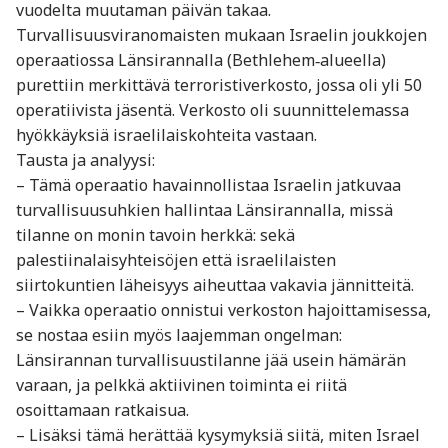
vuodelta muutaman päivän takaa.
Turvallisuusviranomaisten mukaan Israelin joukkojen
operaatiossa Länsirannalla (Bethlehem‐alueella)
purettiin merkittävä terroristiverkosto, jossa oli yli 50
operatiivista jäsentä. Verkosto oli suunnittelemassa
hyökkäyksiä israelilaiskohteita vastaan.
Tausta ja analyysi:
– Tämä operaatio havainnollistaa Israelin jatkuvaa
turvallisuusuhkien hallintaa Länsirannalla, missä
tilanne on monin tavoin herkkä: sekä
palestiinalaisyhteisöjen että israelilaisten
siirtokuntien läheisyys aiheuttaa vakavia jännitteitä.
– Vaikka operaatio onnistui verkoston hajoittamisessa,
se nostaa esiin myös laajemman ongelman:
Länsirannan turvallisuustilanne jää usein hämärän
varaan, ja pelkkä aktiivinen toiminta ei riitä
osoittamaan ratkaisua.
– Lisäksi tämä herättää kysymyksiä siitä, miten Israel