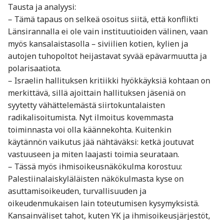
Tausta ja analyysi:
– Tämä tapaus on selkeä osoitus siitä, että konflikti
Länsirannalla ei ole vain instituutioiden välinen, vaan
myös kansalaistasolla – siviilien kotien, kylien ja
autojen tuhopoltot heijastavat syvää epävarmuutta ja
polarisaatiota.
– Israelin hallituksen kritiikki hyökkäyksiä kohtaan on
merkittävä, sillä ajoittain hallituksen jäseniä on
syytetty vähättelemästä siirtokuntalaisten
radikalisoitumista. Nyt ilmoitus kovemmasta
toiminnasta voi olla käännekohta. Kuitenkin
käytännön vaikutus jää nähtäväksi: ketkä joutuvat
vastuuseen ja miten laajasti toimia seurataan.
– Tässä myös ihmisoikeusnäkökulma korostuu:
Palestiinalaiskyläläisten näkökulmasta kyse on
asuttamisoikeuden, turvallisuuden ja
oikeudenmukaisen lain toteutumisen kysymyksistä.
Kansainväliset tahot, kuten YK ja ihmisoikeusjärjestöt,