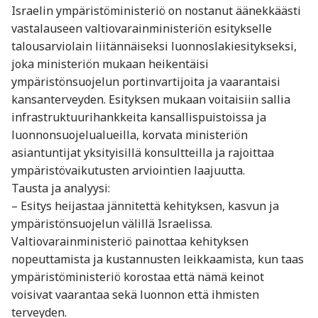
Israelin ympäristöministeriö on nostanut äänekkäästi
vastalauseen valtiovarainministeriön esitykselle
talousarviolain liitännäiseksi luonnoslakiesitykseksi,
joka ministeriön mukaan heikentäisi
ympäristönsuojelun portinvartijoita ja vaarantaisi
kansanterveyden. Esityksen mukaan voitaisiin sallia
infrastruktuurihankkeita kansallispuistoissa ja
luonnonsuojelualueilla, korvata ministeriön
asiantuntijat yksityisillä konsultteilla ja rajoittaa
ympäristövaikutusten arviointien laajuutta.
Tausta ja analyysi:
– Esitys heijastaa jännitettä kehityksen, kasvun ja
ympäristönsuojelun välillä Israelissa.
Valtiovarainministeriö painottaa kehityksen
nopeuttamista ja kustannusten leikkaamista, kun taas
ympäristöministeriö korostaa että nämä keinot
voisivat vaarantaa sekä luonnon että ihmisten
terveyden.