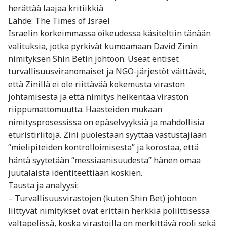
herättää laajaa kritiikkiä
Lähde: The Times of Israel
Israelin korkeimmassa oikeudessa käsiteltiin tänään
valituksia, jotka pyrkivät kumoamaan David Zinin
nimityksen Shin Betin johtoon. Useat entiset
turvallisuusviranomaiset ja NGO-järjestöt väittävät,
että Zinillä ei ole riittävää kokemusta viraston
johtamisesta ja että nimitys heikentää viraston
riippumattomuutta. Haasteiden mukaan
nimitysprosessissa on epäselvyyksiä ja mahdollisia
eturistiriitoja. Zini puolestaan syyttää vastustajiaan
“mielipiteiden kontrolloimisesta” ja korostaa, että
häntä syytetään “messiaanisuudesta” hänen omaa
juutalaista identiteettiään koskien.
Tausta ja analyysi:
– Turvallisuusvirastojen (kuten Shin Bet) johtoon
liittyvät nimitykset ovat erittäin herkkiä poliittisessa
valtapelissä, koska virastoilla on merkittävä rooli sekä