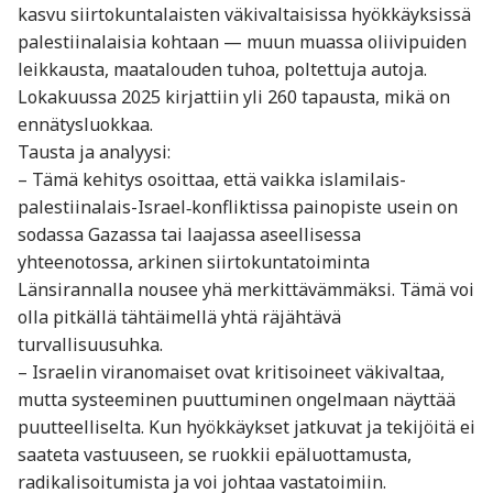
kasvu siirtokuntalaisten väkivaltaisissa hyökkäyksissä
palestiinalaisia kohtaan — muun muassa oliivipuiden
leikkausta, maatalouden tuhoa, poltettuja autoja.
Lokakuussa 2025 kirjattiin yli 260 tapausta, mikä on
ennätysluokkaa.
Tausta ja analyysi:
– Tämä kehitys osoittaa, että vaikka islamilais-
palestiinalais-Israel‐konfliktissa painopiste usein on
sodassa Gazassa tai laajassa aseellisessa
yhteenotossa, arkinen siirtokuntatoiminta
Länsirannalla nousee yhä merkittävämmäksi. Tämä voi
olla pitkällä tähtäimellä yhtä räjähtävä
turvallisuusuhka.
– Israelin viranomaiset ovat kritisoineet väkivaltaa,
mutta systeeminen puuttuminen ongelmaan näyttää
puutteelliselta. Kun hyökkäykset jatkuvat ja tekijöitä ei
saateta vastuuseen, se ruokkii epäluottamusta,
radikalisoitumista ja voi johtaa vastatoimiin.