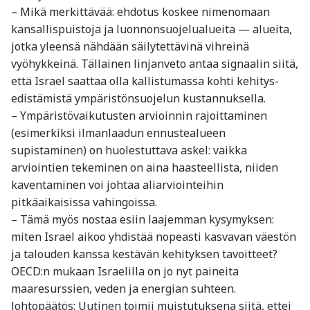
– Mikä merkittävää: ehdotus koskee nimenomaan
kansallispuistoja ja luonnonsuojelualueita — alueita,
jotka yleensä nähdään säilytettävinä vihreinä
vyöhykkeinä. Tällainen linjanveto antaa signaalin siitä,
että Israel saattaa olla kallistumassa kohti kehitys­
edistämistä ympäristönsuojelun kustannuksella.
– Ympäristövaikutusten arvioinnin rajoittaminen
(esimerkiksi ilmanlaadun ennustealueen
supistaminen) on huolestuttava askel: vaikka
arviointien tekeminen on aina haasteellista, niiden
kaventaminen voi johtaa aliarviointeihin
pitkäaikaisissa vahingoissa.
– Tämä myös nostaa esiin laajemman kysymyksen:
miten Israel aikoo yhdistää nopeasti kasvavan väestön
ja talouden kanssa kestävän kehityksen tavoitteet?
OECD:n mukaan Israelilla on jo nyt paineita
maaresurssien, veden ja energian suhteen.
Johtopäätös: Uutinen toimii muistutuksena siitä, ettei