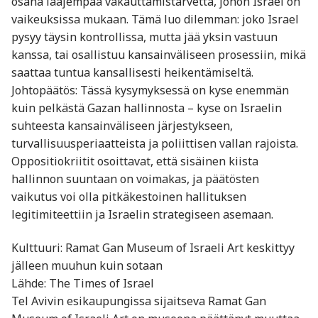
osana laajempaa vakauttamistarvetta, johon Israel on
vaikeuksissa mukaan. Tämä luo dilemman: joko Israel
pysyy täysin kontrollissa, mutta jää yksin vastuun
kanssa, tai osallistuu kansainväliseen prosessiin, mikä
saattaa tuntua kansallisesti heikentämiseltä.
Johtopäätös: Tässä kysymyksessä on kyse enemmän
kuin pelkästä Gazan hallinnosta – kyse on Israelin
suhteesta kansainväliseen järjestykseen,
turvallisuusperiaatteista ja poliittisen vallan rajoista.
Oppositiokriitit osoittavat, että sisäinen kiista
hallinnon suuntaan on voimakas, ja päätösten
vaikutus voi olla pitkäkestoinen hallituksen
legitimiteettiin ja Israelin strategiseen asemaan.
Kulttuuri: Ramat Gan Museum of Israeli Art keskittyy
jälleen muuhun kuin sotaan
Lähde: The Times of Israel
Tel Avivin esikaupungissa sijaitseva Ramat Gan