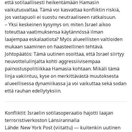
että sotilaallisesti heikentämään Hamasin
vaikutusvaltaa. Tämä voi kasvattaa konfliktin riskiä,
jos vastapuoli ei suostu neutraaliseen ratkaisuun.
– Yksi keskeinen kysymys on: miten Israel aikoo
toteuttaa vaatimuksensa käytännössä ilman
laajempaa eskalaatiota? Myös alueellisten valtioiden
mukaan saaminen on haasteellinen tehtävä.
Johtopäätös: Tämä uutinen osoittaa, että Israel siirtyy
neuvottelulinjalta kohti aggressiivisempaa
painostuspolitiikkaa Hamasia kohtaan. Mikäli tämä
linja vakiintuu, kyse on merkittävästä muutoksesta
alueellisessa dynamiikassa ja voi vaikuttaa sekä sodan
että rauhan edellytyksiin.
Konfliktit: Israelin sotilasoperaatio hajotti laajan
terroristiverkoston Länsirannalla
Lähde: New York Post (viitattu) — kuitenkin uutinen