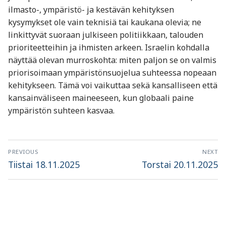
ilmasto-, ympäristö- ja kestävän kehityksen
kysymykset ole vain teknisiä tai kaukana olevia; ne
linkittyvät suoraan julkiseen politiikkaan, talouden
prioriteetteihin ja ihmisten arkeen. Israelin kohdalla
näyttää olevan murroskohta: miten paljon se on valmis
priorisoimaan ympäristönsuojelua suhteessa nopeaan
kehitykseen. Tämä voi vaikuttaa sekä kansalliseen että
kansainväliseen maineeseen, kun globaali paine
ympäristön suhteen kasvaa.
Artikkelien
PREVIOUS
NEXT
selaus
Previous
Next
Tiistai 18.11.2025
Torstai 20.11.2025
post:
post: