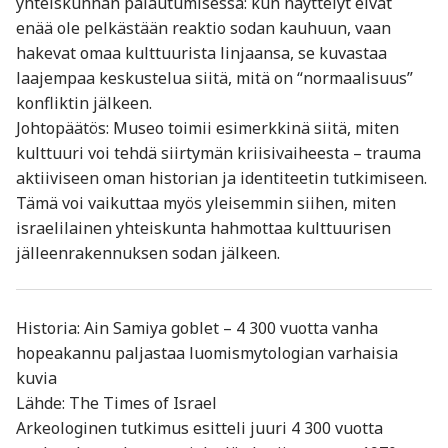
yhteiskunnan palautumisessa: kun näyttelyt eivät
enää ole pelkästään reaktio sodan kauhuun, vaan
hakevat omaa kulttuurista linjaansa, se kuvastaa
laajempaa keskustelua siitä, mitä on “normaalisuus”
konfliktin jälkeen.
Johtopäätös: Museo toimii esimerkkinä siitä, miten
kulttuuri voi tehdä siirtymän kriisivaiheesta – trauma
aktiiviseen oman historian ja identiteetin tutkimiseen.
Tämä voi vaikuttaa myös yleisemmin siihen, miten
israelilainen yhteiskunta hahmottaa kulttuurisen
jälleenrakennuksen sodan jälkeen.
Historia: Ain Samiya goblet – 4 300 vuotta vanha
hopeakannu paljastaa luomismytologian varhaisia
kuvia
Lähde: The Times of Israel
Arkeologinen tutkimus esitteli juuri 4 300 vuotta