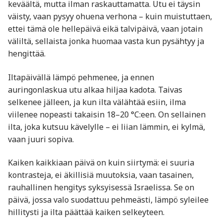
keväältä, mutta ilman raskauttamatta. Utu ei täysin
väisty, vaan pysyy ohuena verhona – kuin muistuttaen,
ettei tämä ole hellepäivä eikä talvipäivä, vaan jotain
väliltä, sellaista jonka huomaa vasta kun pysähtyy ja
hengittää.
Iltapäivällä lämpö pehmenee, ja ennen
auringonlaskua utu alkaa hiljaa kadota. Taivas
selkenee jälleen, ja kun ilta välähtää esiin, ilma
viilenee nopeasti takaisin 18–20 °C:een. On sellainen
ilta, joka kutsuu kävelylle – ei liian lämmin, ei kylmä,
vaan juuri sopiva.
Kaiken kaikkiaan päivä on kuin siirtymä: ei suuria
kontrasteja, ei äkillisiä muutoksia, vaan tasainen,
rauhallinen hengitys syksyisessä Israelissa. Se on
päivä, jossa valo suodattuu pehmeästi, lämpö syleilee
hillitysti ja ilta päättää kaiken selkeyteen.