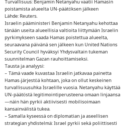
Turvallisuus: Benjamin Netanyahu vaatii Hamasin
poistamista alueelta UN-päätöksen jälkeen
Lähde: Reuters.
Israelin pääministeri Benjamin Netanyahu kehottaa
tänään useita alueellisia valtioita liittymään Israelin
pyrkimykseen saada Hamas poistettua alueelta,
seuraavana päivänä sen jälkeen kun United Nations
Security Council hyväksyi Yhdysvaltain tukeman
suunnitelman Gazan rauhoittamiseksi.
Tausta ja analyysi:
– Tämä vaade kuvastaa Israelin jatkavaa painetta
Hamas‐järjestöä kohtaan, joka on ollut keskeinen
turvallisuusuhka Israelille vuosia. Netanyahu käyttää
UN-päätöstä legitimointiperusteena omaan linjaansa
—näin hän pyrkii aktiivisesti mobilisoimaan
kansainvälistä tukea.
– Samalla kyseessä on diplomatian ja aseellisen
strategian yhdistelmä: Israel pyrkii sekä poliittisesti