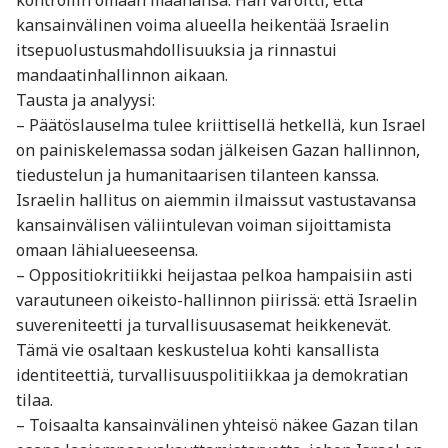
kansainvälinen voima alueella heikentää Israelin
itsepuolustusmahdollisuuksia ja rinnastui
mandaatinhallinnon aikaan.
Tausta ja analyysi:
– Päätöslauselma tulee kriittisellä hetkellä, kun Israel
on painiskelemassa sodan jälkeisen Gazan hallinnon,
tiedustelun ja humanitaarisen tilanteen kanssa.
Israelin hallitus on aiemmin ilmaissut vastustavansa
kansainvälisen väliintulevan voiman sijoittamista
omaan lähialueeseensa.
– Oppositiokritiikki heijastaa pelkoa hampaisiin asti
varautuneen oikeisto-hallinnon piirissä: että Israelin
suvereniteetti ja turvallisuusasemat heikkenevät.
Tämä vie osaltaan keskustelua kohti kansallista
identiteettiä, turvallisuuspolitiikkaa ja demokratian
tilaa.
– Toisaalta kansainvälinen yhteisö näkee Gazan tilan