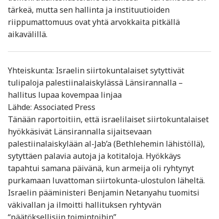
tärkeä, mutta sen hallinta ja instituutioiden
riippumattomuus ovat yhtä arvokkaita pitkällä
aikavälillä.
Yhteiskunta: Israelin siirtokuntalaiset sytyttivät
tulipaloja palestiinalaiskylässä Länsirannalla –
hallitus lupaa kovempaa linjaa
Lähde: Associated Press
Tänään raportoitiin, että israelilaiset siirtokuntalaiset
hyökkäsivät Länsirannalla sijaitsevaan
palestiinalaiskylään al-Jab’a (Bethlehemin lähistöllä),
sytyttäen palavia autoja ja kotitaloja. Hyökkäys
tapahtui samana päivänä, kun armeija oli ryhtynyt
purkamaan luvattoman siirtokunta-ulostulon läheltä.
Israelin pääministeri Benjamin Netanyahu tuomitsi
väkivallan ja ilmoitti hallituksen ryhtyvän
“päätöksellisiin toimintoihin”.