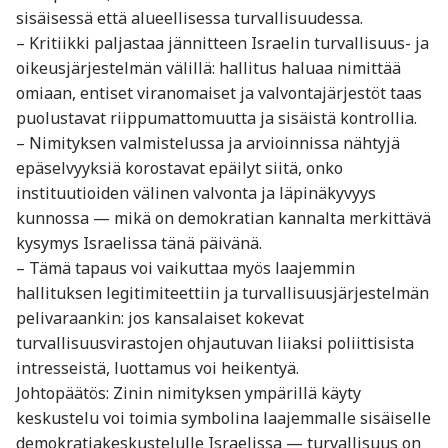
sisäisessä että alueellisessa turvallisuudessa.
– Kritiikki paljastaa jännitteen Israelin turvallisuus- ja
oikeusjärjestelmän välillä: hallitus haluaa nimittää
omiaan, entiset viranomaiset ja valvontajärjestöt taas
puolustavat riippumattomuutta ja sisäistä kontrollia.
– Nimityksen valmistelussa ja arvioinnissa nähtyjä
epäselvyyksiä korostavat epäilyt siitä, onko
instituutioiden välinen valvonta ja läpinäkyvyys
kunnossa — mikä on demokratian kannalta merkittävä
kysymys Israelissa tänä päivänä.
– Tämä tapaus voi vaikuttaa myös laajemmin
hallituksen legitimiteettiin ja turvallisuusjärjestelmän
pelivaraankin: jos kansalaiset kokevat
turvallisuusvirastojen ohjautuvan liiaksi poliittisista
intresseistä, luottamus voi heikentyä.
Johtopäätös: Zinin nimityksen ympärillä käyty
keskustelu voi toimia symbolina laajemmalle sisäiselle
demokratiakeskustelulle Israelissa — turvallisuus on