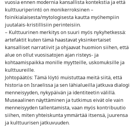
vuosia ennen modernia kansallista kontekstia ja että
kulttuuriperintö on monikerroksinen –
foinikialaisesta/mytologisesta kautta myöhempiin
juutalais-kristillisiin perinteisiin.
– Kulttuurinen merkitys on suuri myös nykyhetkessä:
artefaktit kuten tämä haastavat yksinkertaiset
kansalliset narratiivit ja ohjaavat huomion siihen, että
alue on ollut vuosisatojen ajan risteys- ja
kohtaamispaikka monille myytteille, uskomuksille ja
kulttuureille.
Johtopäätös: Tämä löytö muistuttaa meitä siitä, että
historia on Israelissa ja sen lähialueilla jatkuva dialogi
menneisyyden, nykypäivän ja identiteetin välillä.
Museaalinen näyttäminen ja tutkimus eivät ole vain
menneisyyden tallentamista, vaan myös kontribuutio
siihen, miten yhteiskunta ymmärtää itsensä, juurensa
ja kulttuurisen jatkuvuuden.