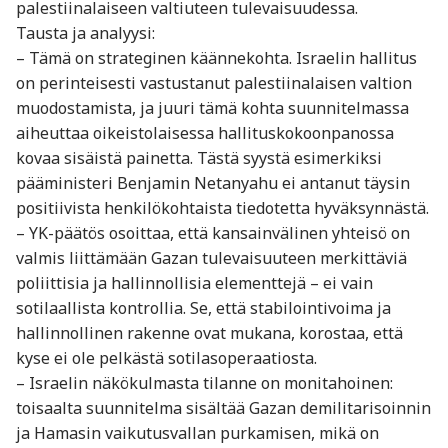
palestiinalaiseen valtiuteen tulevaisuudessa.
Tausta ja analyysi:
– Tämä on strateginen käännekohta. Israelin hallitus
on perinteisesti vastustanut palestiinalaisen valtion
muodostamista, ja juuri tämä kohta suunnitelmassa
aiheuttaa oikeistolaisessa hallituskokoonpanossa
kovaa sisäistä painetta. Tästä syystä esimerkiksi
pääministeri Benjamin Netanyahu ei antanut täysin
positiivista henkilökohtaista tiedotetta hyväksynnästä.
– YK-päätös osoittaa, että kansainvälinen yhteisö on
valmis liittämään Gazan tulevaisuuteen merkittäviä
poliittisia ja hallinnollisia elementtejä – ei vain
sotilaallista kontrollia. Se, että stabilointivoima ja
hallinnollinen rakenne ovat mukana, korostaa, että
kyse ei ole pelkästä sotilasoperaatiosta.
– Israelin näkökulmasta tilanne on monitahoinen:
toisaalta suunnitelma sisältää Gazan demilitarisoinnin
ja Hamasin vaikutusvallan purkamisen, mikä on