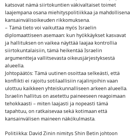
katsovat nämä siirtokuntien väkivaltaiset toimet
laajempana osana miehityspolitiikkaa ja mahdollisena
kansainvälisoikeuden rikkomuksena.
– Tämä tieto voi vaikuttaa myös Israelin
diplomaattiseen asemaan: kun hyökkäykset kasvavat
ja hallituksen on vaikea näyttää laajaa kontrollia
siirtokuntalaisiin, tämä heikentää Israelin
argumentteja vallitsevasta oikeusjärjestyksestä
alueella.
Johtopäätös: Tämä uutinen osoittaa selkeästi, että
konflikti ei rajoitu sotilaallisiin rajalinjoihin vaan
ulottuu kaikkeen yhteiskunnalliseen arkeen alueella.
Israelin hallitus on asetettu paineeseen reagoimaan
tehokkaasti – miten laajasti ja nopeasti tämä
tapahtuu, on ratkaisevaa sekä kotimaan että
kansainvälisen maineen näkökulmasta.
Politiikka: David Zinin nimitys Shin Betin johtoon