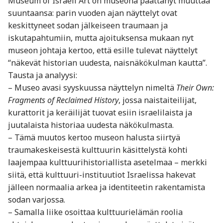
Museum of Israeli Art on museona päättänyt muuttaa
suuntaansa: parin vuoden ajan näyttelyt ovat
keskittyneet sodan jälkeiseen traumaan ja
iskutapahtumiin, mutta ajoituksensa mukaan nyt
museon johtaja kertoo, että esille tulevat näyttelyt
“näkevät historian uudesta, naisnäkökulman kautta”.
Tausta ja analyysi:
– Museo avasi syyskuussa näyttelyn nimeltä
Their Own:
Fragments of Reclaimed History
, jossa naistaiteilijat,
kurattorit ja keräilijät tuovat esiin israelilaista ja
juutalaista historiaa uudesta näkökulmasta.
– Tämä muutos kertoo museon halusta siirtyä
traumakeskeisestä kulttuurin käsittelystä kohti
laajempaa kulttuurihistoriallista asetelmaa – merkki
siitä, että kulttuuri-instituutiot Israelissa hakevat
jälleen normaalia arkea ja identiteetin rakentamista
sodan varjossa.
– Samalla liike osoittaa kulttuurielämän roolia