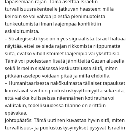
läpäisemään rajan. Tämä asettaa Israelin
turvallisuusrakenteelle jatkuvan haasteen: millä
keinoin se voi valvoa ja estää pienimuotoista
tunkeutumista ilman laajempaa konfliktiin
eskaloitumista.
– Strategisesti kyse on myös signaalista: Israel haluaa
näyttää, ettei se siedä rajan rikkomista riippumatta
siitä, ovatko vihollistoimet laajempia vai yksittäisiä.
Tämä voi puolestaan lisätä jännitteitä Gazan alueella
sekä Israelin sisäisessä keskustelussa siitä, miten
pitkään aselepo voidaan pitää ja millä ehdoilla.
– Humanitaarisesta näkökulmasta tällaiset tapaukset
korostavat siviilien puolustuskyvyttömyyttä sekä sitä,
että vaikka kulisseissa näennäinen kotirauha voi
vallitakin, todellisuudessa tilanne on erittäin
epävakaa.
Johtopäätös: Tämä uutinen kuvastaa hyvin sitä, miten
turvallisuus‐ ja puolustuskysymykset pysyvät Israelin