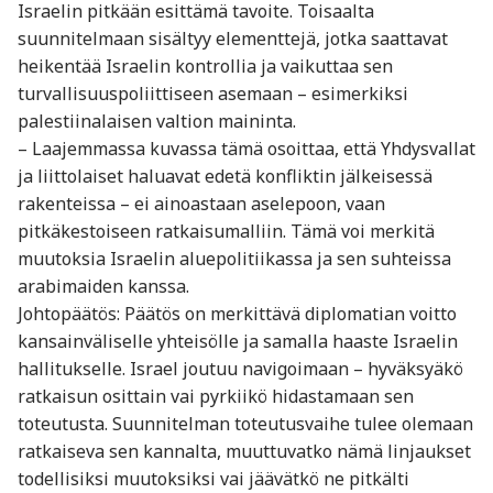
Israelin pitkään esittämä tavoite. Toisaalta
suunnitelmaan sisältyy elementtejä, jotka saattavat
heikentää Israelin kontrollia ja vaikuttaa sen
turvallisuuspoliittiseen asemaan – esimerkiksi
palestiinalaisen valtion maininta.
– Laajemmassa kuvassa tämä osoittaa, että Yhdysvallat
ja liittolaiset haluavat edetä konfliktin jälkeisessä
rakenteissa – ei ainoastaan aselepoon, vaan
pitkäkestoiseen ratkaisumalliin. Tämä voi merkitä
muutoksia Israelin aluepolitiikassa ja sen suhteissa
arabimaiden kanssa.
Johtopäätös: Päätös on merkittävä diplomatian voitto
kansainväliselle yhteisölle ja samalla haaste Israelin
hallitukselle. Israel joutuu navigoimaan – hyväksyäkö
ratkaisun osittain vai pyrkiikö hidastamaan sen
toteutusta. Suunnitelman toteutusvaihe tulee olemaan
ratkaiseva sen kannalta, muuttuvatko nämä linjaukset
todellisiksi muutoksiksi vai jäävätkö ne pitkälti