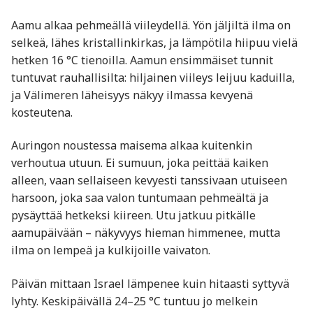
Aamu alkaa pehmeällä viileydellä. Yön jäljiltä ilma on
selkeä, lähes kristallinkirkas, ja lämpötila hiipuu vielä
hetken 16 °C tienoilla. Aamun ensimmäiset tunnit
tuntuvat rauhallisilta: hiljainen viileys leijuu kaduilla,
ja Välimeren läheisyys näkyy ilmassa kevyenä
kosteutena.
Auringon noustessa maisema alkaa kuitenkin
verhoutua utuun. Ei sumuun, joka peittää kaiken
alleen, vaan sellaiseen kevyesti tanssivaan utuiseen
harsoon, joka saa valon tuntumaan pehmeältä ja
pysäyttää hetkeksi kiireen. Utu jatkuu pitkälle
aamupäivään – näkyvyys hieman himmenee, mutta
ilma on lempeä ja kulkijoille vaivaton.
Päivän mittaan Israel lämpenee kuin hitaasti syttyvä
lyhty. Keskipäivällä 24–25 °C tuntuu jo melkein