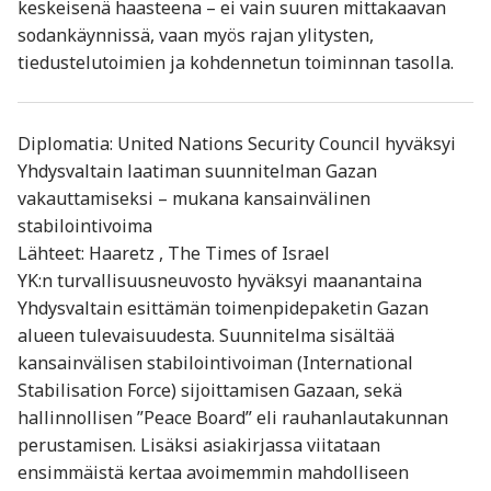
keskeisenä haasteena – ei vain suuren mittakaavan
sodankäynnissä, vaan myös rajan ylitysten,
tiedustelutoimien ja kohdennetun toiminnan tasolla.
Diplomatia: United Nations Security Council hyväksyi
Yhdysvaltain laatiman suunnitelman Gazan
vakauttamiseksi – mukana kansainvälinen
stabilointivoima
Lähteet: Haaretz , The Times of Israel
YK:n turvallisuusneuvosto hyväksyi maanantaina
Yhdysvaltain esittämän toimenpidepaketin Gazan
alueen tulevaisuudesta. Suunnitelma sisältää
kansainvälisen stabilointivoiman (International
Stabilisation Force) sijoittamisen Gazaan, sekä
hallinnollisen ”Peace Board” eli rauhanlautakunnan
perustamisen. Lisäksi asiakirjassa viitataan
ensimmäistä kertaa avoimemmin mahdolliseen