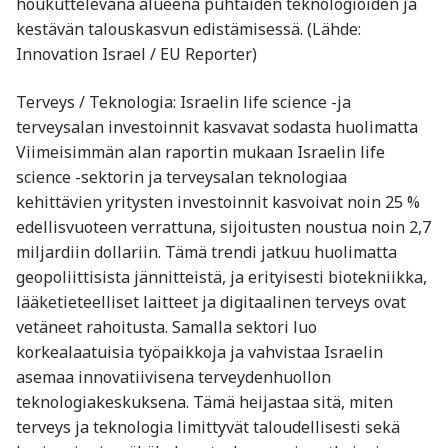
houkuttelevana alueena puhtaiden teknologioiden ja
kestävän talouskasvun edistämisessä. (Lähde:
Innovation Israel / EU Reporter)
Terveys / Teknologia: Israelin life science -ja
terveysalan investoinnit kasvavat sodasta huolimatta
Viimeisimmän alan raportin mukaan Israelin life
science -sektorin ja terveysalan teknologiaa
kehittävien yritysten investoinnit kasvoivat noin 25 %
edellisvuoteen verrattuna, sijoitusten noustua noin 2,7
miljardiin dollariin. Tämä trendi jatkuu huolimatta
geopoliittisista jännitteistä, ja erityisesti biotekniikka,
lääketieteelliset laitteet ja digitaalinen terveys ovat
vetäneet rahoitusta. Samalla sektori luo
korkealaatuisia työpaikkoja ja vahvistaa Israelin
asemaa innovatiivisena terveydenhuollon
teknologiakeskuksena. Tämä heijastaa sitä, miten
terveys ja teknologia limittyvät taloudellisesti sekä