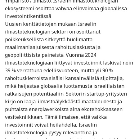
Ympäristö / Ilmasto: Israelin ilmastoteknologian
ekosysteemi osoittaa vahvaa elinvoimaa globaalissa
investointikentässä
Uusien kenttätietojen mukaan Israelin
ilmastoteknologian sektori on osoittanut
poikkeuksellista sitkeyttä huolimatta
maailmanlaajuisesta rahoituslaskusta ja
geopoliittisista paineista. Vuonna 2024
ilmastoteknologiaan liittyvät investoinnit laskivat noin
39 % verrattuna edellisvuoteen, mutta yli 90 %
rahoituskierroista sisälsi kansainvälisiä sijoittajia,
mikä heijastaa globaalia luottamusta israelilaisten
ratkaisujen potentiaaliin. Sektorin startup-yritysten
kirjo on laaja: ilmastoälykkäästä maataloudesta ja
puhtaista energiaverkoista aina ekotehokkaaseen
vesitekniikkaan. Tämä ilmaisee, että vaikka
investoinnit voivat heilahdella, Israelin
ilmastoteknologia pysyy relevanttina ja