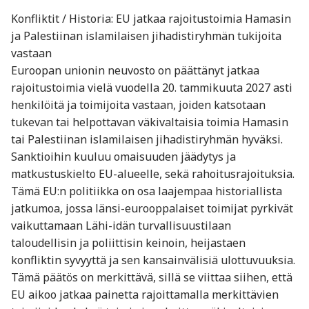
Konfliktit / Historia: EU jatkaa rajoitustoimia Hamasin
ja Palestiinan islamilaisen jihadistiryhmän tukijoita
vastaan
Euroopan unionin neuvosto on päättänyt jatkaa
rajoitustoimia vielä vuodella 20. tammikuuta 2027 asti
henkilöitä ja toimijoita vastaan, joiden katsotaan
tukevan tai helpottavan väkivaltaisia toimia Hamasin
tai Palestiinan islamilaisen jihadistiryhmän hyväksi.
Sanktioihin kuuluu omaisuuden jäädytys ja
matkustuskielto EU-alueelle, sekä rahoitusrajoituksia.
Tämä EU:n politiikka on osa laajempaa historiallista
jatkumoa, jossa länsi-eurooppalaiset toimijat pyrkivät
vaikuttamaan Lähi-idän turvallisuustilaan
taloudellisin ja poliittisin keinoin, heijastaen
konfliktin syvyyttä ja sen kansainvälisiä ulottuvuuksia.
Tämä päätös on merkittävä, sillä se viittaa siihen, että
EU aikoo jatkaa painetta rajoittamalla merkittävien