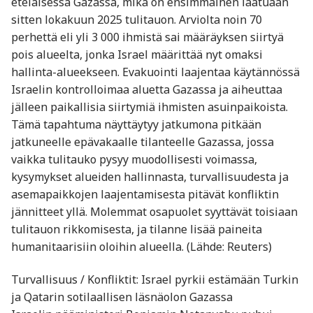
eteläisessä Gazassa, mikä on ensimmäinen laatuaan
sitten lokakuun 2025 tulitauon. Arviolta noin 70
perhettä eli yli 3 000 ihmistä sai määräyksen siirtyä
pois alueelta, jonka Israel määrittää nyt omaksi
hallinta-alueekseen. Evakuointi laajentaa käytännössä
Israelin kontrolloimaa aluetta Gazassa ja aiheuttaa
jälleen paikallisia siirtymiä ihmisten asuinpaikoista.
Tämä tapahtuma näyttäytyy jatkumona pitkään
jatkuneelle epävakaalle tilanteelle Gazassa, jossa
vaikka tulitauko pysyy muodollisesti voimassa,
kysymykset alueiden hallinnasta, turvallisuudesta ja
asemapaikkojen laajentamisesta pitävät konfliktin
jännitteet yllä. Molemmat osapuolet syyttävät toisiaan
tulitauon rikkomisesta, ja tilanne lisää paineita
humanitaarisiin oloihin alueella. (Lähde: Reuters)
Turvallisuus / Konfliktit: Israel pyrkii estämään Turkin
ja Qatarin sotilaallisen läsnäolon Gazassa