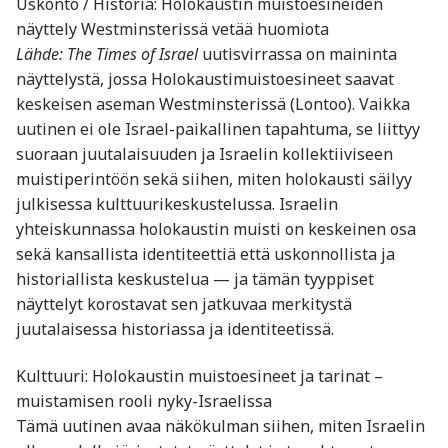
Uskonto / Historia: Holokaustin muistoesineiden
näyttely Westminsterissä vetää huomiota
Lähde:
The Times of Israel
uutisvirrassa on maininta
näyttelystä, jossa Holokaustimuistoesineet saavat
keskeisen aseman Westminsterissä (Lontoo). Vaikka
uutinen ei ole Israel-paikallinen tapahtuma, se liittyy
suoraan juutalaisuuden ja Israelin kollektiiviseen
muistiperintöön sekä siihen, miten holokausti säilyy
julkisessa kulttuurikeskustelussa. Israelin
yhteiskunnassa holokaustin muisti on keskeinen osa
sekä kansallista identiteettiä että uskonnollista ja
historiallista keskustelua — ja tämän tyyppiset
näyttelyt korostavat sen jatkuvaa merkitystä
juutalaisessa historiassa ja identiteetissä.
Kulttuuri: Holokaustin muistoesineet ja tarinat –
muistamisen rooli nyky-Israelissa
Tämä uutinen avaa näkökulman siihen, miten Israelin