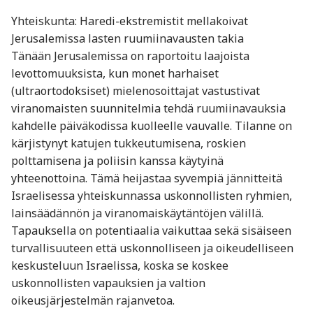
Yhteiskunta: Haredi-ekstremistit mellakoivat
Jerusalemissa lasten ruumiinavausten takia
Tänään Jerusalemissa on raportoitu laajoista
levottomuuksista, kun monet harhaiset
(ultraortodoksiset) mielenosoittajat vastustivat
viranomaisten suunnitelmia tehdä ruumiinavauksia
kahdelle päiväkodissa kuolleelle vauvalle. Tilanne on
kärjistynyt katujen tukkeutumisena, roskien
polttamisena ja poliisin kanssa käytyinä
yhteenottoina. Tämä heijastaa syvempiä jännitteitä
Israeli­sessa yhteiskunnassa uskonnollisten ryhmien,
lainsäädännön ja viranomaiskäytäntöjen välillä.
Tapauksella on potentiaalia vaikuttaa sekä sisäiseen
turvallisuuteen että uskonnolliseen ja oikeudelliseen
keskusteluun Israelissa, koska se koskee
uskonnollisten vapauksien ja valtion
oikeusjärjestelmän rajanvetoa.