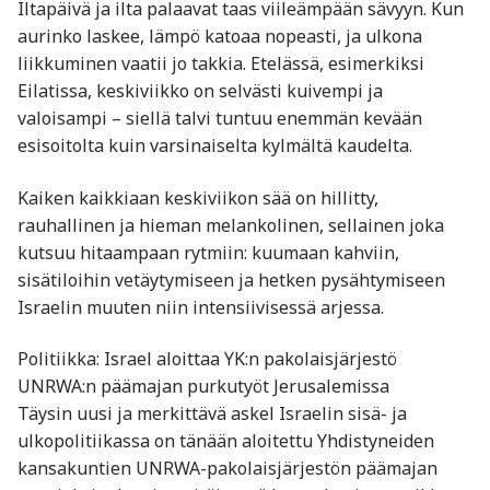
Iltapäivä ja ilta palaavat taas viileämpään sävyyn. Kun
aurinko laskee, lämpö katoaa nopeasti, ja ulkona
liikkuminen vaatii jo takkia. Etelässä, esimerkiksi
Eilatissa, keskiviikko on selvästi kuivempi ja
valoisampi – siellä talvi tuntuu enemmän kevään
esisoitolta kuin varsinaiselta kylmältä kaudelta.
Kaiken kaikkiaan keskiviikon sää on hillitty,
rauhallinen ja hieman melankolinen, sellainen joka
kutsuu hitaampaan rytmiin: kuumaan kahviin,
sisätiloihin vetäytymiseen ja hetken pysähtymiseen
Israelin muuten niin intensiivisessä arjessa.
Politiikka: Israel aloittaa YK:n pakolaisjärjestö
UNRWA:n päämajan purkutyöt Jerusalemissa
Täysin uusi ja merkittävä askel Israelin sisä- ja
ulkopolitiikassa on tänään aloitettu Yhdistyneiden
kansakuntien UNRWA-pakolaisjärjestön päämajan