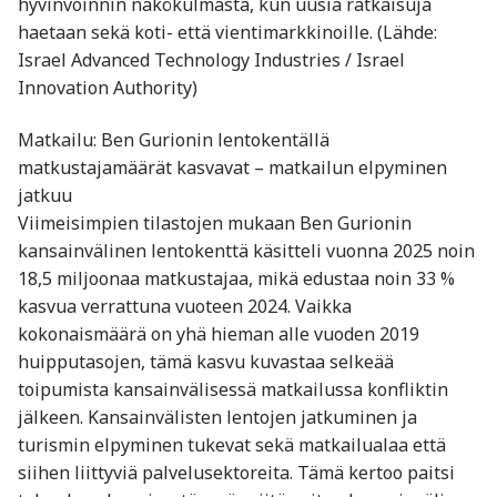
hyvinvoinnin näkökulmasta, kun uusia ratkaisuja
haetaan sekä koti- että vientimarkkinoille. (Lähde:
Israel Advanced Technology Industries / Israel
Innovation Authority)
Matkailu: Ben Gurionin lentokentällä
matkustajamäärät kasvavat – matkailun elpyminen
jatkuu
Viimeisimpien tilastojen mukaan Ben Gurionin
kansainvälinen lentokenttä käsitteli vuonna 2025 noin
18,5 miljoonaa matkustajaa, mikä edustaa noin 33 %
kasvua verrattuna vuoteen 2024. Vaikka
kokonaismäärä on yhä hieman alle vuoden 2019
huipputasojen, tämä kasvu kuvastaa selkeää
toipumista kansainvälisessä matkailussa konfliktin
jälkeen. Kansainvälisten lentojen jatkuminen ja
turismin elpyminen tukevat sekä matkailualaa että
siihen liittyviä palvelusektoreita. Tämä kertoo paitsi