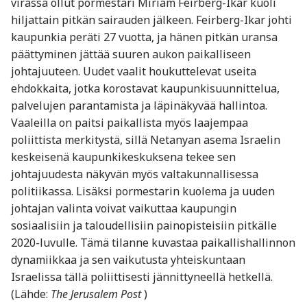
virassa ollut pormestari Miriam Feirberg-Ikar kuoli
hiljattain pitkän sairauden jälkeen. Feirberg-Ikar johti
kaupunkia peräti 27 vuotta, ja hänen pitkän uransa
päättyminen jättää suuren aukon paikalliseen
johtajuuteen. Uudet vaalit houkuttelevat useita
ehdokkaita, jotka korostavat kaupunkisuunnittelua,
palvelujen parantamista ja läpinäkyvää hallintoa.
Vaaleilla on paitsi paikallista myös laajempaa
poliittista merkitystä, sillä Ne­tanyan asema Israelin
keskeisenä kaupunkikeskuksena tekee sen
johtajuudesta näkyvän myös valtakunnallisessa
politiikassa. Lisäksi pormestarin kuolema ja uuden
johtajan valinta voivat vaikuttaa kaupungin
sosiaalisiin ja taloudellisiin painopisteisiin pitkälle
2020-luvulle. Tämä tilanne kuvastaa paikallishallinnon
dynamiikkaa ja sen vaikutusta yhteiskuntaan
Israelissa tällä poliittisesti jännittyneellä hetkellä.
(Lähde:
The Jerusalem Post
)