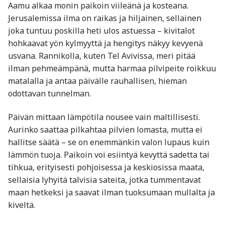
Aamu alkaa monin paikoin viileänä ja kosteana.
Jerusalemissa ilma on raikas ja hiljainen, sellainen
joka tuntuu poskilla heti ulos astuessa – kivitalot
hohkaavat yön kylmyyttä ja hengitys näkyy kevyenä
usvana. Rannikolla, kuten Tel Avivissa, meri pitää
ilman pehmeämpänä, mutta harmaa pilvipeite roikkuu
matalalla ja antaa päivälle rauhallisen, hieman
odottavan tunnelman.
Päivän mittaan lämpötila nousee vain maltillisesti.
Aurinko saattaa pilkahtaa pilvien lomasta, mutta ei
hallitse säätä – se on enemmänkin valon lupaus kuin
lämmön tuoja. Paikoin voi esiintyä kevyttä sadetta tai
tihkua, erityisesti pohjoisessa ja keskiosissa maata,
sellaisia lyhyitä talvisia sateita, jotka tummentavat
maan hetkeksi ja saavat ilman tuoksumaan mullalta ja
kiveltä.