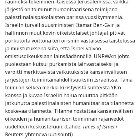
raunioksi tekeminen itäisessä Jerusalemissa, vaikka
järjestö on toiminut humanitaarisena toimijana
palestiinalaispakolaisten parissa vuosikymmeniä.
Israelin turvallisuusministeri Itamar Ben-Gvir ja
hallinnon muut kovin oikeistolaiset johtajat pitivät
purkutöitä voittona terrorismin vastaisessa taistelussa
ja muistutuksena siitä, että Israel valvoo
omistusoikeuksiaan lainsäädännöllä. UNRWA:n johto
puolestaan kutsui purkamista lainvastaiseksi ja
varoitti merkittävistä vaikutuksista kansainvälisten
järjestöjen toimintamahdollisuuksiin Israelissa. Tämä
toimi on selkeä merkki kiristyvistä suhteista YK:n
kanssa ja kuvaa Israelin halua muuttaa pitkään
jatkunutta palestiinalaisten humanitaarista tilannetta
koskevaa tilannetta. Tilanne nostattaa kansainvälisen
oikeuden ja humanitaarisen toiminnan rajanvedot
uudelleen keskusteluun. (Lähde:
Times of Israel
/
Reuters-yhtenevä uutisointi)