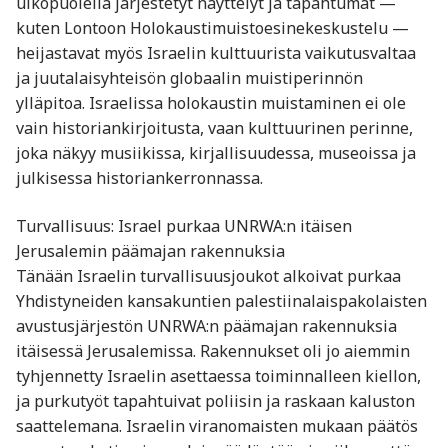
ulkopuolella järjestetyt näyttelyt ja tapahtumat —
kuten Lontoon Holokaustimuistoesinekeskustelu —
heijastavat myös Israelin kulttuurista vaikutusvaltaa
ja juutalaisyhteisön globaalin muistiperinnön
ylläpitoa. Israelissa holokaustin muistaminen ei ole
vain historiankirjoitusta, vaan kulttuurinen perinne,
joka näkyy musiikissa, kirjallisuudessa, museoissa ja
julkisessa historiankerronnassa.
Turvallisuus: Israel purkaa UNRWA:n itäisen
Jerusalemin päämajan rakennuksia
Tänään Israelin turvallisuusjoukot alkoivat purkaa
Yhdistyneiden kansakuntien palestiinalaispakolaisten
avustusjärjestön UNRWA:n päämajan rakennuksia
itäisessä Jerusalemissa. Rakennukset oli jo aiemmin
tyhjennetty Israelin asettaessa toiminnalleen kiellon,
ja purkutyöt tapahtuivat poliisin ja raskaan kaluston
saattelemana. Israelin viranomaisten mukaan päätös