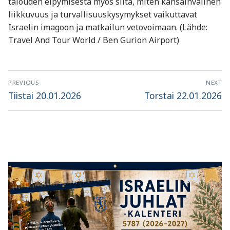
talouden elpymisestä myös siitä, miten kansainvälinen
liikkuvuus ja turvallisuuskysymykset vaikuttavat
Israelin imagoon ja matkailun vetovoimaan. (Lähde:
Travel And Tour World / Ben Gurion Airport)
Artikkelien
PREVIOUS
NEXT
selaus
Previous
Next
Tiistai 20.01.2026
Torstai 22.01.2026
post:
post: