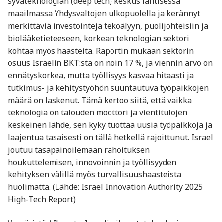
syväteknologian (deep tech) keskus läntisessä
maailmassa Yhdysvaltojen ulkopuolella ja kerännyt
merkittäviä investointeja tekoälyyn, puolijohteisiin ja
biolääketieteeseen, korkean teknologian sektori
kohtaa myös haasteita. Raportin mukaan sektorin
osuus Israelin BKT:sta on noin 17 %, ja viennin arvo on
ennätyskorkea, mutta työllisyys kasvaa hitaasti ja
tutkimus- ja kehitystyöhön suuntautuva työpaikkojen
määrä on laskenut. Tämä kertoo siitä, että vaikka
teknologia on talouden moottori ja vientitulojen
keskeinen lähde, sen kyky tuottaa uusia työpaikkoja ja
laajentua tasaisesti on tällä hetkellä rajoittunut. Israel
joutuu tasapainoilemaan rahoituksen
houkuttelemisen, innovoinnin ja työllisyyden
kehityksen välillä myös turvallisuushaasteista
huolimatta. (Lähde: Israel Innovation Authority 2025
High-Tech Report)