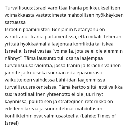
Turvallisuus: Israel varoittaa Irania poikkeuksellisen
voimakkaasta vastatoimesta mahdollisen hyökkäyksen
sattuessa
Israelin pääministeri Benjamin Netanyahu on
varoittanut Irania parlamentissa, että mikäli Teheran
yrittää hyökkäämällä laajentaa konfliktia tai iskeä
Israelia, Israel vastaa ”voimalla, jota se ei ole aiemmin
nähnyt”. Tämä lausunto tuli osana laajempaa
turvallisuusarviointia, jossa Iranin ja Israelin välinen
jännite jatkuu sekä suoraan että epäsuorasti
vaikutteiden vaihdossa Lähi-idän laajemmissa
turvallisuusrakenteissa. Tämä kertoo siitä, että vaikka
suora sotilaallinen yhteenotto ei ole juuri nyt
käynnissä, poliittinen ja strateginen retoriikka on
edelleen kireää ja suunnitelmat mahdollisiin
konflikteihin ovat valmiusasteella. (Lähde: Times of
Israel)