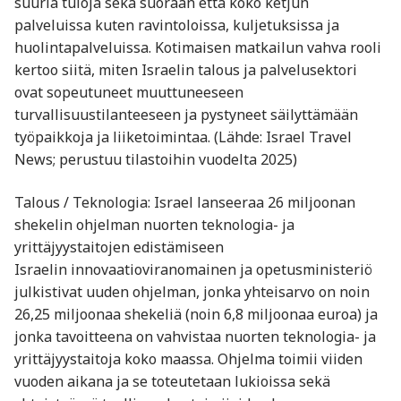
suuria tuloja sekä suoraan että koko ketjun
palveluissa kuten ravintoloissa, kuljetuksissa ja
huolintapalveluissa. Kotimaisen matkailun vahva rooli
kertoo siitä, miten Israelin talous ja palvelusektori
ovat sopeutuneet muuttuneeseen
turvallisuustilanteeseen ja pystyneet säilyttämään
työpaikkoja ja liiketoimintaa. (Lähde: Israel Travel
News; perustuu tilastoihin vuodelta 2025)
Talous / Teknologia: Israel lanseeraa 26 miljoonan
shekelin ohjelman nuorten teknologia- ja
yrittäjyystaitojen edistämiseen
Israelin innovaatioviranomainen ja opetusministeriö
julkistivat uuden ohjelman, jonka yhteisarvo on noin
26,25 miljoonaa shekeliä (noin 6,8 miljoonaa euroa) ja
jonka tavoitteena on vahvistaa nuorten teknologia- ja
yrittäjyystaitoja koko maassa. Ohjelma toimii viiden
vuoden aikana ja se toteutetaan lukioissa sekä