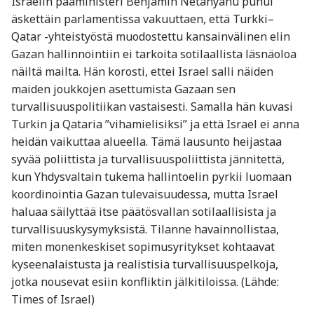
Israelin pääministeri Benjamin Netanyahu puhui
äskettäin parlamentissa vakuuttaen, että Turkki–
Qatar -yhteistyöstä muodostettu kansainvälinen elin
Gazan hallinnointiin ei tarkoita sotilaallista läsnäoloa
näiltä mailta. Hän korosti, ettei Israel salli näiden
maiden joukkojen asettumista Gazaan sen
turvallisuuspolitiikan vastaisesti. Samalla hän kuvasi
Turkin ja Qataria ”vihamielisiksi” ja että Israel ei anna
heidän vaikuttaa alueella. Tämä lausunto heijastaa
syvää poliittista ja turvallisuuspoliittista jännitettä,
kun Yhdysvaltain tukema hallintoelin pyrkii luomaan
koordinointia Gazan tulevaisuudessa, mutta Israel
haluaa säilyttää itse päätösvallan sotilaallisista ja
turvallisuuskysymyksistä. Tilanne havainnollistaa,
miten monenkeskiset sopimusyritykset kohtaavat
kyseenalaistusta ja realistisia turvallisuuspelkoja,
jotka nousevat esiin konfliktin jälkitiloissa. (Lähde:
Times of Israel)