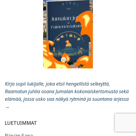
Kirja sopii lukijalle, joka etsii hengellistä selkeyttä,
Raamatun juhlia osana Jumalan kokonaiskertomusta sekä
elämää, jossa usko saa näkyä rytminä ja suuntana arjessa
→
LUETUIMMAT
Päivän Sana