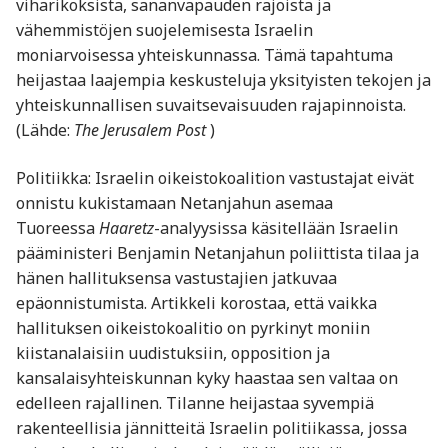
viharikoksista, sananvapauden rajoista ja
vähemmistöjen suojelemisesta Israelin
moniarvoisessa yhteiskunnassa. Tämä tapahtuma
heijastaa laajempia keskusteluja yk­sityisten tekojen ja
yhteiskunnallisen suvaitsevaisuuden rajapinnoista.
(Lähde:
The Jerusalem Post
)
Politiikka: Israelin oikeistokoalition vastustajat eivät
onnistu kukistamaan Netanjahun asemaa
Tuoreessa
Haaretz
-analyysissa käsitellään Israelin
pääministeri Benjamin Netanjahun poliittista tilaa ja
hänen hallituksensa vastustajien jatkuvaa
epäonnistumista. Artikkeli korostaa, että vaikka
hallituksen oikeistokoalitio on pyrkinyt moniin
kiistanalaisiin uudistuksiin, opposition ja
kansalaisyhteiskunnan kyky haastaa sen valtaa on
edelleen rajallinen. Tilanne heijastaa syvempiä
rakenteellisia jännitteitä Israelin politiikassa, jossa