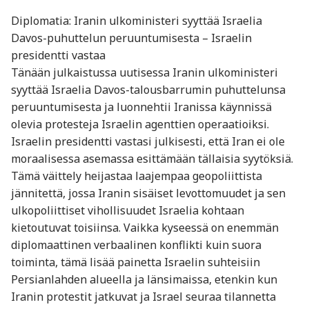
Diplomatia: Iranin ulkoministeri syyttää Israelia
Davos-puhuttelun peruuntumisesta – Israelin
presidentti vastaa
Tänään julkaistussa uutisessa Iranin ulkoministeri
syyttää Israelia Davos-talousbarrumin puhuttelunsa
peruuntumisesta ja luonnehtii Iranissa käynnissä
olevia protesteja Israelin agenttien operaatioiksi.
Israelin presidentti vastasi julkisesti, että Iran ei ole
moraalisessa asemassa esittämään tällaisia syytöksiä.
Tämä väittely heijastaa laajempaa geopoliittista
jännitettä, jossa Iranin sisäiset levottomuudet ja sen
ulkopoliittiset vihollisuudet Israelia kohtaan
kietoutuvat toisiinsa. Vaikka kyseessä on enemmän
diplomaattinen verbaalinen konflikti kuin suora
toiminta, tämä lisää painetta Israelin suhteisiin
Persianlahden alueella ja länsimaissa, etenkin kun
Iranin protestit jatkuvat ja Israel seuraa tilannetta