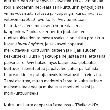
kulttuurinen virstanpylväs kuvastaa Tel Avivin pitkää
roolia modernin heprealaisen kulttuurin syntysijoista
viime vuosisadan alussa ja kaupungin kansainvälistä
vetovoimaa 2020-luvulla. Tel Aviv tunnetaan
historiassa “ensimmäisenä heprealaisena
kaupunkina”, joka rakennettiin juutalaisten
uudisasukkaiden toimesta osaksi sionistista projektia
luvun
Ahuzat Bayitista
, ja se kasvoi nopeasti
merkittäväksi kulttuurin, taiteen ja kirjallisuuden
keskukseksi. Uusi kirjakauppa heijastaa sitä, että tänä
päivänä Tel Aviv hakee myös laajempaa globaalia
kulttuuri-identiteettiä ja palvelee paitsi paikallisia
heprean kielen puhujia myös kansainvälisiä vieraita.
Tämä osoittaa, miten modernin Israelin kulttuurinen
maisema laajenee ja mukautuu monikieliseksi ja
monikulttuuriseksi.
Kulttuuri: Uutta oopperaa Israelissa – Tšaikovski’n