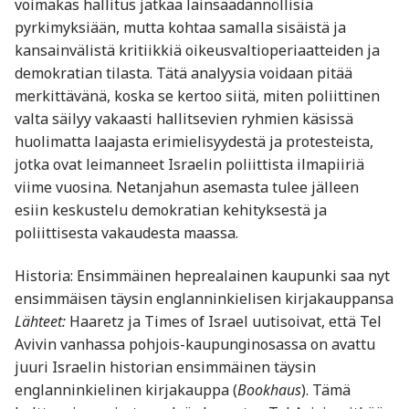
voimakas hallitus jatkaa lainsäädännöllisiä
pyrkimyksiään, mutta kohtaa samalla sisäistä ja
kansainvälistä kritiikkiä oikeusvaltioperiaatteiden ja
demokratian tilasta. Tätä analyysia voidaan pitää
merkittävänä, koska se kertoo siitä, miten poliittinen
valta säilyy vakaasti hallitsevien ryhmien käsissä
huolimatta laajasta erimielisyydestä ja protesteista,
jotka ovat leimanneet Israelin poliittista ilmapiiriä
viime vuosina. Netanjahun asemasta tulee jälleen
esiin keskustelu demokratian kehityksestä ja
poliittisesta vakaudesta maassa.
Historia: Ensimmäinen heprealainen kaupunki saa nyt
ensimmäisen täysin englanninkielisen kirjakauppansa
Lähteet:
Haaretz ja Times of Israel uutisoivat, että Tel
Avivin vanhassa pohjois-kaupunginosassa on avattu
juuri Israelin historian ensimmäinen täysin
englanninkielinen kirjakauppa (
Bookhaus
). Tämä