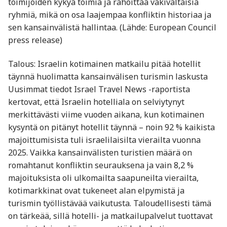
toimijoiden kykyä toimia ja rahoittaa väkivaltaisia
ryhmiä, mikä on osa laajempaa konfliktin historiaa ja
sen kansainvälistä hallintaa. (Lähde: European Council
press release)
Talous: Israelin kotimainen matkailu pitää hotellit
täynnä huolimatta kansainvälisen turismin laskusta
Uusimmat tiedot Israel Travel News -raportista
kertovat, että Israelin hotelliala on selviytynyt
merkittävästi viime vuoden aikana, kun kotimainen
kysyntä on pitänyt hotellit täynnä – noin 92 % kaikista
majoittumisista tuli israelilaisilta vierailta vuonna
2025. Vaikka kansainvälisten turistien määrä on
romahtanut konfliktin seurauksena ja vain 8,2 %
majoituksista oli ulkomailta saapuneilta vierailta,
kotimarkkinat ovat tukeneet alan elpymistä ja
turismin työllistävää vaikutusta. Taloudellisesti tämä
on tärkeää, sillä hotelli- ja matkailupalvelut tuottavat