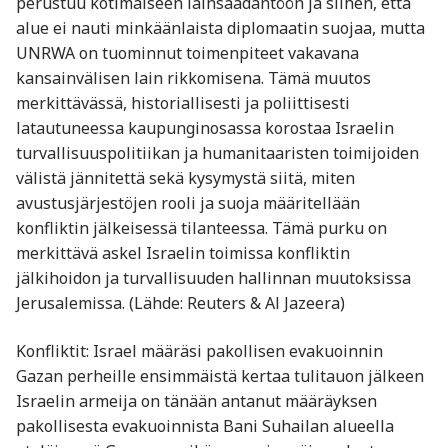
perustuu kotimaiseen lainsäädäntöön ja siihen, että
alue ei nauti minkäänlaista diplomaatin suojaa, mutta
UNRWA on tuominnut toimenpiteet vakavana
kansainvälisen lain rikkomisena. Tämä muutos
merkittävässä, historiallisesti ja poliittisesti
latautuneessa kaupunginosassa korostaa Israelin
turvallisuuspolitiikan ja humanitaaristen toimijoiden
välistä jännitettä sekä kysymystä siitä, miten
avustusjärjestöjen rooli ja suoja määritellään
konfliktin jälkeisessä tilanteessa. Tämä purku on
merkittävä askel Israelin toimissa konfliktin
jälkihoidon ja turvallisuuden hallinnan muutoksissa
Jerusalemissa. (Lähde: Reuters & Al Jazeera)
Konfliktit: Israel määräsi pakollisen evakuoinnin
Gazan perheille ensimmäistä kertaa tulitauon jälkeen
Israelin armeija on tänään antanut määräyksen
pakollisesta evakuoinnista Bani Suhailan alueella