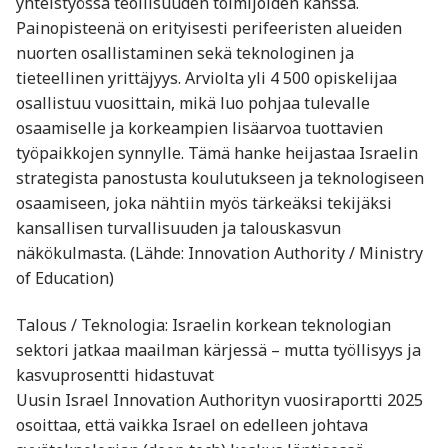
yhteistyössä teollisuuden toimijoiden kanssa.
Painopisteenä on erityisesti perifeeristen alueiden
nuorten osallistaminen sekä teknologinen ja
tieteellinen yrittäjyys. Arviolta yli 4 500 opiskelijaa
osallistuu vuosittain, mikä luo pohjaa tulevalle
osaamiselle ja korkeampien lisäarvoa tuottavien
työpaikkojen synnylle. Tämä hanke heijastaa Israelin
strategista panostusta koulutukseen ja teknologiseen
osaamiseen, joka nähtiin myös tärkeäksi tekijäksi
kansallisen turvallisuuden ja talouskasvun
näkökulmasta. (Lähde: Innovation Authority / Ministry
of Education)
Talous / Teknologia: Israelin korkean teknologian
sektori jatkaa maailman kärjessä – mutta työllisyys ja
kasvuprosentti hidastuvat
Uusin Israel Innovation Authorityn vuosiraportti 2025
osoittaa, että vaikka Israel on edelleen johtava