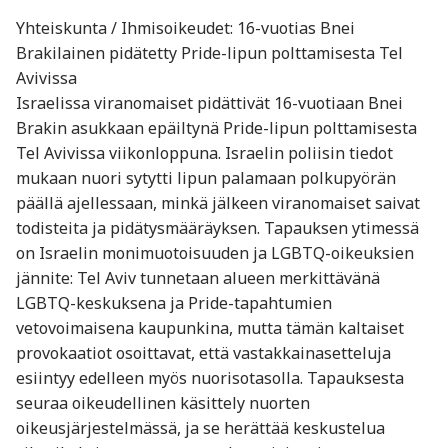
Yhteiskunta / Ihmisoikeudet: 16-vuotias Bnei
Brakilainen pidätetty Pride-lipun polttamisesta Tel
Avivissa
Israelissa viranomaiset pidättivät 16-vuotiaan Bnei
Brakin asukkaan epäiltynä Pride-lipun polttamisesta
Tel Avivissa viikonloppuna. Israelin poliisin tiedot
mukaan nuori sytytti lipun palamaan polkupyörän
päällä ajellessaan, minkä jälkeen viranomaiset saivat
todisteita ja pidätysmääräyksen. Tapauksen ytimessä
on Israelin monimuotoisuuden ja LGBTQ-oikeuksien
jännite: Tel Aviv tunnetaan alueen merkittävänä
LGBTQ-keskuksena ja Pride-tapahtumien
vetovoimaisena kaupunkina, mutta tämän kaltaiset
provokaatiot osoittavat, että vastakkainasetteluja
esiintyy edelleen myös nuorisotasolla. Tapauksesta
seuraa oikeudellinen käsittely nuorten
oikeusjärjestelmässä, ja se herättää keskustelua