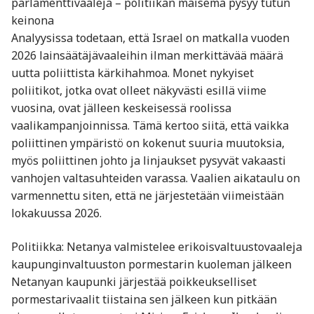
parlamenttivaaleja – politiikan maisema pysyy tutun
keinona
Analyysissa todetaan, että Israel on matkalla vuoden
2026 lainsäätäjävaaleihin ilman merkittävää määrä
uutta poliittista kärkihahmoa. Monet nykyiset
poliitikot, jotka ovat olleet näkyvästi esillä viime
vuosina, ovat jälleen keskeisessä roolissa
vaalikampanjoinnissa. Tämä kertoo siitä, että vaikka
poliittinen ympäristö on kokenut suuria muutoksia,
myös poliittinen johto ja linjaukset pysyvät vakaasti
vanhojen valtasuhteiden varassa. Vaalien aikataulu on
varmennettu siten, että ne järjestetään viimeistään
lokakuussa 2026.
Politiikka: Netanya valmistelee erikoisvaltuustovaaleja
kaupunginvaltuuston pormestarin kuoleman jälkeen
Netanyan kaupunki järjestää poikkeukselliset
pormestarivaalit tiistaina sen jälkeen kun pitkään