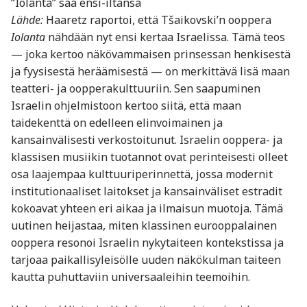
“Iolanta” saa ensi-iltansa
Lähde:
Haaretz raportoi, että Tšaikovski’n ooppera
Iolanta
nähdään nyt ensi kertaa Israelissa. Tämä teos
— joka kertoo näkövammaisen prinsessan henkisestä
ja fyysisestä heräämisestä — on merkittävä lisä maan
teatteri- ja oopperakulttuuriin. Sen saapuminen
Israelin ohjelmistoon kertoo siitä, että maan
taidekenttä on edelleen elinvoimainen ja
kansainvälisesti verkostoitunut. Israelin ooppera- ja
klassisen musiikin tuotannot ovat perinteisesti olleet
osa laajempaa kulttuuriperinnettä, jossa modernit
institutionaaliset laitokset ja kansainväliset estradit
kokoavat yhteen eri aikaa ja ilmaisun muotoja. Tämä
uutinen heijastaa, miten klassinen eurooppalainen
ooppera resonoi Israelin nykytaiteen kontekstissa ja
tarjoaa paikallisyleisölle uuden näkökulman taiteen
kautta puhuttaviin universaaleihin teemoihin.