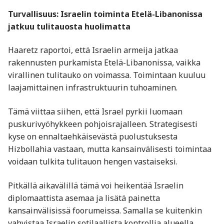
Turvallisuus: Israelin toiminta Etelä-Libanonissa
jatkuu tulitauosta huolimatta
Haaretz
raportoi, että Israelin armeija jatkaa
rakennusten purkamista Etelä-Libanonissa, vaikka
virallinen tulitauko on voimassa. Toimintaan kuuluu
laajamittainen infrastruktuurin tuhoaminen.
Tämä viittaa siihen, että Israel pyrkii luomaan
puskurivyöhykkeen pohjoisrajalleen. Strategisesti
kyse on ennaltaehkäisevästä puolustuksesta
Hizbollahia vastaan, mutta kansainvälisesti toimintaa
voidaan tulkita tulitauon hengen vastaiseksi.
Pitkällä aikavälillä tämä voi heikentää Israelin
diplomaattista asemaa ja lisätä painetta
kansainvälisissä foorumeissa. Samalla se kuitenkin
vahvistaa Israelin sotilaallista kontrollia alueella.