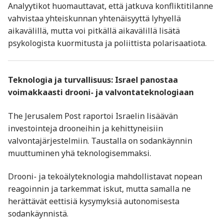
Analyytikot huomauttavat, että jatkuva konfliktitilanne
vahvistaa yhteiskunnan yhtenäisyyttä lyhyellä
aikavälillä, mutta voi pitkällä aikavälillä lisätä
psykologista kuormitusta ja poliittista polarisaatiota.
Teknologia ja turvallisuus: Israel panostaa
voimakkaasti drooni- ja valvontateknologiaan
The Jerusalem Post
raportoi Israelin lisäävän
investointeja drooneihin ja kehittyneisiin
valvontajärjestelmiin. Taustalla on sodankäynnin
muuttuminen yhä teknologisemmaksi.
Drooni- ja tekoälyteknologia mahdollistavat nopean
reagoinnin ja tarkemmat iskut, mutta samalla ne
herättävät eettisiä kysymyksiä autonomisesta
sodankäynnistä.