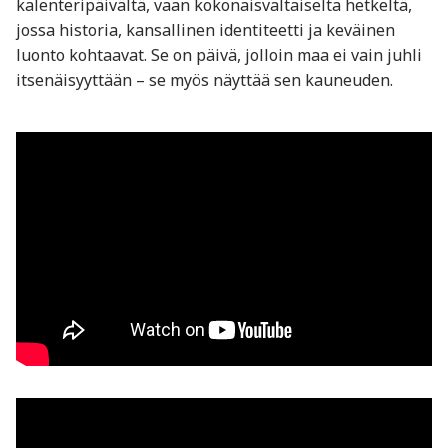
kalenteripäivältä, vaan kokonaisvaltaiselta hetkeltä,
jossa historia, kansallinen identiteetti ja keväinen
luonto kohtaavat. Se on päivä, jolloin maa ei vain juhli
itsenäisyyttään – se myös näyttää sen kauneuden.