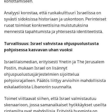
kohottamiseen.
Analyysi korostaa, että ruokakulttuuri Israelissa on
syvästi sidoksissa historiaan ja uskontoon. Perinteiset
ruoat toimivat konkreettisina muistutuksina
menneistä tapahtumista ja yhteisestä identiteetistä.
Turvallisuus: Israel vahvistaa ohjuspuolustusta
pohjoisessa kasvavan uhan vuoksi
Israelilaismedian, erityisesti Ynetin ja The Jerusalem
Postin, mukaan Israel on lisännyt
ohjuspuolustusjärjestelmien sijoittelua
pohjoisrajalleen. Päätös liittyy arvioihin mahdollisista
eskalaatioista Libanonin suunnalta.
Toimet viittaavat siihen, että Israel valmistautuu
skenaarioon, jossa samanaikaiset hyökkäykset useilta
rintamilta ovat mahdollisia. Erityistä huomiota on