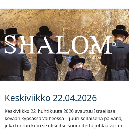
Hyppää
sisältöön
Hae:
Keskiviikko 22.04.2026
Keskiviikko 22. huhtikuuta 2026 avautuu Israelissa
kevään kypsässä vaiheessa – juuri sellaisena päivänä,
joka tuntuu kuin se olisi itse suunniteltu juhlaa varten.