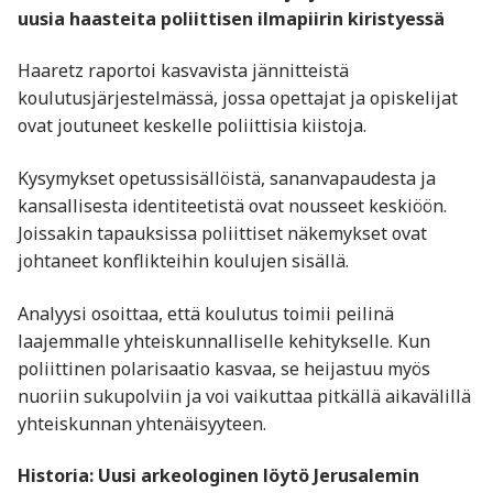
uusia haasteita poliittisen ilmapiirin kiristyessä
Haaretz raportoi kasvavista jännitteistä
koulutusjärjestelmässä, jossa opettajat ja opiskelijat
ovat joutuneet keskelle poliittisia kiistoja.
Kysymykset opetussisällöistä, sananvapaudesta ja
kansallisesta identiteetistä ovat nousseet keskiöön.
Joissakin tapauksissa poliittiset näkemykset ovat
johtaneet konflikteihin koulujen sisällä.
Analyysi osoittaa, että koulutus toimii peilinä
laajemmalle yhteiskunnalliselle kehitykselle. Kun
poliittinen polarisaatio kasvaa, se heijastuu myös
nuoriin sukupolviin ja voi vaikuttaa pitkällä aikavälillä
yhteiskunnan yhtenäisyyteen.
Historia: Uusi arkeologinen löytö Jerusalemin