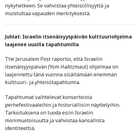
nykyhetkeen. Se vahvistaa yhteisöllisyyttä ja
muistuttaa vapauden merkityksestä.
Juhlat: Israelin itsenäisyyspäivän kulttuuriohjelma
laajenee uusilla tapahtumilla
The Jerusalem Post raportoi, että Israelin
itsenäisyyspäivän (Yom HaAtzmaut) ohjelmaa on
laajennettu tänä vuonna sisältämään enemmän
kulttuuri- ja yhteisötapahtumia.
Tapahtumat vaihtelevat konserteista
perhefestivaaleihin ja historiallisiin näyttelyihin.
Tarkoituksena on tuoda esiin Israelin
monimuotoisuutta ja vahvistaa kansallista
identiteettiä.