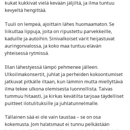
kukat kukkivat vielä kevään jäljiltä, ja ilma tuntuu
kevyeltä hengittää.
Tuuli on lempeä, ajoittain lähes huomaamaton. Se
liikuttaa lippuja, joita on ripustettu parvekkeille,
kaduille ja autoihin. Sinivalkoiset värit heijastuvat
auringonvalossa, ja koko maa tuntuu elävän
yhteisessä rytmissä.
Illan lähestyessä lämpö pehmenee jälleen.
Ulkoilmakonsertit, juhlat ja perheiden kokoontumiset
jatkuvat pitkälle iltaan, kun lämmin mutta miellyttävä
ilma tekee ulkona olemisesta luonnollista. Taivas
tummuu hitaasti, ja kirkas kevätilta tarjoaa täydelliset
puitteet ilotulituksille ja juhlatunnelmalle.
Tällainen sää ei ole vain taustaa – se on osa
kokemusta. Jom ha’atsmaut ei tunnu pelkästään