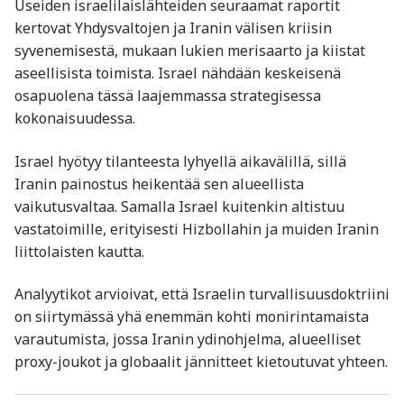
Useiden israelilaislähteiden seuraamat raportit
kertovat Yhdysvaltojen ja Iranin välisen kriisin
syvenemisestä, mukaan lukien merisaarto ja kiistat
aseellisista toimista. Israel nähdään keskeisenä
osapuolena tässä laajemmassa strategisessa
kokonaisuudessa.
Israel hyötyy tilanteesta lyhyellä aikavälillä, sillä
Iranin painostus heikentää sen alueellista
vaikutusvaltaa. Samalla Israel kuitenkin altistuu
vastatoimille, erityisesti Hizbollahin ja muiden Iranin
liittolaisten kautta.
Analyytikot arvioivat, että Israelin turvallisuusdoktriini
on siirtymässä yhä enemmän kohti monirintamaista
varautumista, jossa Iranin ydinohjelma, alueelliset
proxy-joukot ja globaalit jännitteet kietoutuvat yhteen.