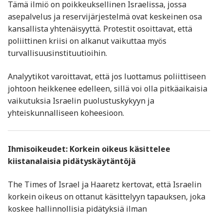
Tämä ilmiö on poikkeuksellinen Israelissa, jossa
asepalvelus ja reservijärjestelmä ovat keskeinen osa
kansallista yhtenäisyyttä. Protestit osoittavat, että
poliittinen kriisi on alkanut vaikuttaa myös
turvallisuusinstituutioihin.
Analyytikot varoittavat, että jos luottamus poliittiseen
johtoon heikkenee edelleen, sillä voi olla pitkäaikaisia
vaikutuksia Israelin puolustuskykyyn ja
yhteiskunnalliseen koheesioon.
Ihmisoikeudet: Korkein oikeus käsittelee
kiistanalaisia pidätyskäytäntöjä
The Times of Israel ja Haaretz kertovat, että Israelin
korkein oikeus on ottanut käsittelyyn tapauksen, joka
koskee hallinnollisia pidätyksiä ilman