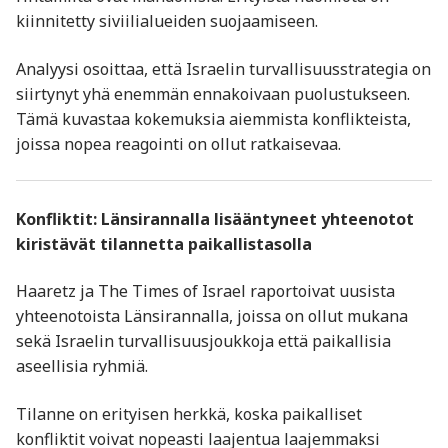
kiinnitetty siviilialueiden suojaamiseen.
Analyysi osoittaa, että Israelin turvallisuusstrategia on
siirtynyt yhä enemmän ennakoivaan puolustukseen.
Tämä kuvastaa kokemuksia aiemmista konflikteista,
joissa nopea reagointi on ollut ratkaisevaa.
Konfliktit: Länsirannalla lisääntyneet yhteenotot
kiristävät tilannetta paikallistasolla
Haaretz ja The Times of Israel raportoivat uusista
yhteenotoista Länsirannalla, joissa on ollut mukana
sekä Israelin turvallisuusjoukkoja että paikallisia
aseellisia ryhmiä.
Tilanne on erityisen herkkä, koska paikalliset
konfliktit voivat nopeasti laajentua laajemmaksi