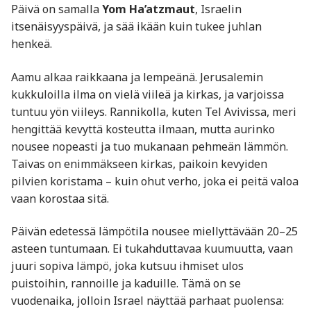
Päivä on samalla
Yom Ha’atzmaut
, Israelin
itsenäisyyspäivä, ja sää ikään kuin tukee juhlan
henkeä.
Aamu alkaa raikkaana ja lempeänä. Jerusalemin
kukkuloilla ilma on vielä viileä ja kirkas, ja varjoissa
tuntuu yön viileys. Rannikolla, kuten Tel Avivissa, meri
hengittää kevyttä kosteutta ilmaan, mutta aurinko
nousee nopeasti ja tuo mukanaan pehmeän lämmön.
Taivas on enimmäkseen kirkas, paikoin kevyiden
pilvien koristama – kuin ohut verho, joka ei peitä valoa
vaan korostaa sitä.
Päivän edetessä lämpötila nousee miellyttävään 20–25
asteen tuntumaan. Ei tukahduttavaa kuumuutta, vaan
juuri sopiva lämpö, joka kutsuu ihmiset ulos
puistoihin, rannoille ja kaduille. Tämä on se
vuodenaika, jolloin Israel näyttää parhaat puolensa: