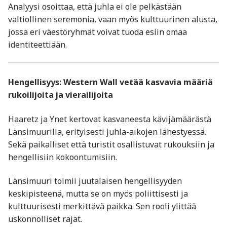
Analyysi osoittaa, että juhla ei ole pelkästään
valtiollinen seremonia, vaan myös kulttuurinen alusta,
jossa eri väestöryhmät voivat tuoda esiin omaa
identiteettiään.
Hengellisyys:
Western Wall
vetää kasvavia määriä
rukoilijoita ja vierailijoita
Haaretz ja Ynet kertovat kasvaneesta kävijämäärästä
Länsimuurilla, erityisesti juhla-aikojen lähestyessä.
Sekä paikalliset että turistit osallistuvat rukouksiin ja
hengellisiin kokoontumisiin.
Länsimuuri toimii juutalaisen hengellisyyden
keskipisteenä, mutta se on myös poliittisesti ja
kulttuurisesti merkittävä paikka. Sen rooli ylittää
uskonnolliset rajat.