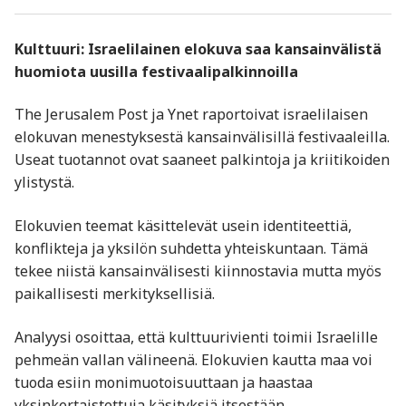
Kulttuuri: Israelilainen elokuva saa kansainvälistä
huomiota uusilla festivaalipalkinnoilla
The Jerusalem Post ja Ynet raportoivat israelilaisen
elokuvan menestyksestä kansainvälisillä festivaaleilla.
Useat tuotannot ovat saaneet palkintoja ja kriitikoiden
ylistystä.
Elokuvien teemat käsittelevät usein identiteettiä,
konflikteja ja yksilön suhdetta yhteiskuntaan. Tämä
tekee niistä kansainvälisesti kiinnostavia mutta myös
paikallisesti merkityksellisiä.
Analyysi osoittaa, että kulttuurivienti toimii Israelille
pehmeän vallan välineenä. Elokuvien kautta maa voi
tuoda esiin monimuotoisuuttaan ja haastaa
yksinkertaistettuja käsityksiä itsestään.