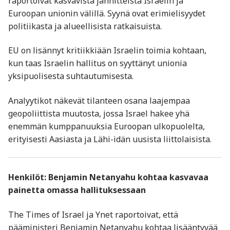
raportoivat kasvavista jännitteistä Israelin ja
Euroopan unionin välillä. Syynä ovat erimielisyydet
politiikasta ja alueellisista ratkaisuista.
EU on lisännyt kritiikkiään Israelin toimia kohtaan,
kun taas Israelin hallitus on syyttänyt unionia
yksipuolisesta suhtautumisesta.
Analyytikot näkevät tilanteen osana laajempaa
geopoliittista muutosta, jossa Israel hakee yhä
enemmän kumppanuuksia Euroopan ulkopuolelta,
erityisesti Aasiasta ja Lähi-idän uusista liittolaisista.
Henkilöt:
Benjamin Netanyahu
kohtaa kasvavaa
painetta omassa hallituksessaan
The Times of Israel ja Ynet raportoivat, että
pääministeri Benjamin Netanyahu kohtaa lisääntyvää