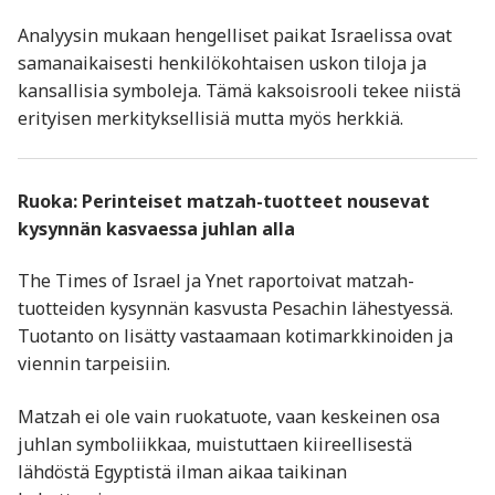
Analyysin mukaan hengelliset paikat Israelissa ovat
samanaikaisesti henkilökohtaisen uskon tiloja ja
kansallisia symboleja. Tämä kaksoisrooli tekee niistä
erityisen merkityksellisiä mutta myös herkkiä.
Ruoka: Perinteiset
matzah
-tuotteet nousevat
kysynnän kasvaessa juhlan alla
The Times of Israel ja Ynet raportoivat matzah-
tuotteiden kysynnän kasvusta Pesachin lähestyessä.
Tuotanto on lisätty vastaamaan kotimarkkinoiden ja
viennin tarpeisiin.
Matzah ei ole vain ruokatuote, vaan keskeinen osa
juhlan symboliikkaa, muistuttaen kiireellisestä
lähdöstä Egyptistä ilman aikaa taikinan