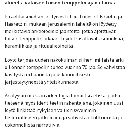
alueella valaisee toisen temppelin ajan elämää
Israelilaismedian, erityisesti The Times of Israelin ja
Haaretzin, mukaan Jerusalemin läheltä on löydetty
merkittäviä arkeologisia jäänteitä, jotka ajoittuvat
toisen temppelin aikaan. Löydöt sisältävät asumuksia,
keramiikkaa ja rituaaliesineitä.
Löytö tarjoaa uuden näkökulman siihen, millaista arki
oli ennen temppelin tuhoa vuonna 70 jaa. Se vahvistaa
käsitystä urbaanista ja uskonnollisesti
järjestäytyneestä yhteiskunnasta.
Analyysin mukaan arkeologia toimii Israelissa paitsi
tieteenä myös identiteetin rakentajana. Jokainen uusi
löytö linkittää nykyisen valtion syvemmin
historialliseen jatkumoon ja vahvistaa kulttuurista ja
uskonnollista narratiivia.