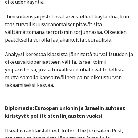
oikeudenkäyntiä.
Ihmisoikeusjärjestöt ovat arvostelleet käytäntöä, kun
taas turvallisuusviranomaiset pitävät sitä
välttämättömänä terrorismin torjunnassa. Oikeuden
päätöksellä voi olla laajakantoisia seurauksia.
Analyysi korostaa klassista jännitettä turvallisuuden ja
oikeusvaltioperiaatteen välillä. Israel toimii
ympäristössä, jossa turvallisuusuhat ovat todellisia,
mutta samalla kansainvälinen paine oikeusturvan
takaamiseksi kasvaa.
Diplomatia: Euroopan unionin ja Israelin suhteet
kiristyvät poliittisten linjausten vuoksi
Useat israelilaislähteet, kuten The Jerusalem Post,