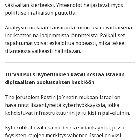
väkivallan kierteeksi. Yhteenotot heijastavat myös
poliittisen ratkaisun puutetta.
Analyysin mukaan Länsiranta toimii usein varhaisena
indikaattorina laajemmista jännitteistä. Paikalliset
tapahtumat voivat eskaloitua nopeasti, mikä tekee
tilanteesta vaikeasti hallittavan.
Turvallisuus: Kyberuhkien kasvu nostaa Israelin
digitaalisen puolustuksen keskiöön
The Jerusalem Postin ja Ynetin mukaan Israel on
havainnut lisääntyneitä kyberhyökkäyksiä, jotka
kohdistuvat infrastruktuuriin ja julkisiin palveluihin.
Kyberuhkat ovat osa modernia sodankäyntiä, jossa
fyysisten rajojen merkitys vähenee. Israel on yksi