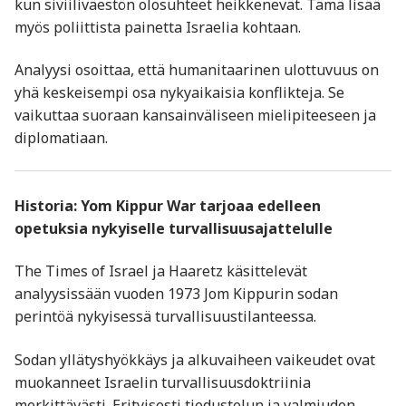
kun siviiliväestön olosuhteet heikkenevät. Tämä lisää
myös poliittista painetta Israelia kohtaan.
Analyysi osoittaa, että humanitaarinen ulottuvuus on
yhä keskeisempi osa nykyaikaisia konflikteja. Se
vaikuttaa suoraan kansainväliseen mielipiteeseen ja
diplomatiaan.
Historia:
Yom Kippur War
tarjoaa edelleen
opetuksia nykyiselle turvallisuusajattelulle
The Times of Israel ja Haaretz käsittelevät
analyysissään vuoden 1973 Jom Kippurin sodan
perintöä nykyisessä turvallisuustilanteessa.
Sodan yllätyshyökkäys ja alkuvaiheen vaikeudet ovat
muokanneet Israelin turvallisuusdoktriinia
merkittävästi. Erityisesti tiedustelun ja valmiuden