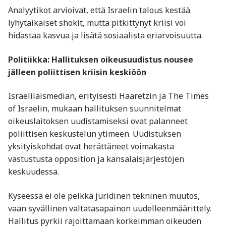
Analyytikot arvioivat, että Israelin talous kestää
lyhytaikaiset shokit, mutta pitkittynyt kriisi voi
hidastaa kasvua ja lisätä sosiaalista eriarvoisuutta.
Politiikka: Hallituksen oikeusuudistus nousee
jälleen poliittisen kriisin keskiöön
Israelilaismedian, erityisesti Haaretzin ja The Times
of Israelin, mukaan hallituksen suunnitelmat
oikeuslaitoksen uudistamiseksi ovat palanneet
poliittisen keskustelun ytimeen. Uudistuksen
yksityiskohdat ovat herättäneet voimakasta
vastustusta opposition ja kansalaisjärjestöjen
keskuudessa.
Kyseessä ei ole pelkkä juridinen tekninen muutos,
vaan syvällinen valtatasapainon uudelleenmäärittely.
Hallitus pyrkii rajoittamaan korkeimman oikeuden