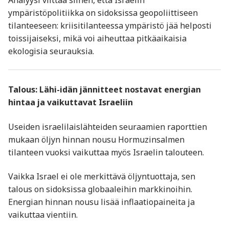
Analyysi viittaa siihen, että Israelin
ympäristöpolitiikka on sidoksissa geopoliittiseen
tilanteeseen: kriisitilanteessa ympäristö jää helposti
toissijaiseksi, mikä voi aiheuttaa pitkäaikaisia
ekologisia seurauksia.
Talous: Lähi-idän jännitteet nostavat energian
hintaa ja vaikuttavat Israeliin
Useiden israelilaislähteiden seuraamien raporttien
mukaan öljyn hinnan nousu Hormuzinsalmen
tilanteen vuoksi vaikuttaa myös Israelin talouteen.
Vaikka Israel ei ole merkittävä öljyntuottaja, sen
talous on sidoksissa globaaleihin markkinoihin.
Energian hinnan nousu lisää inflaatiopaineita ja
vaikuttaa vientiin.