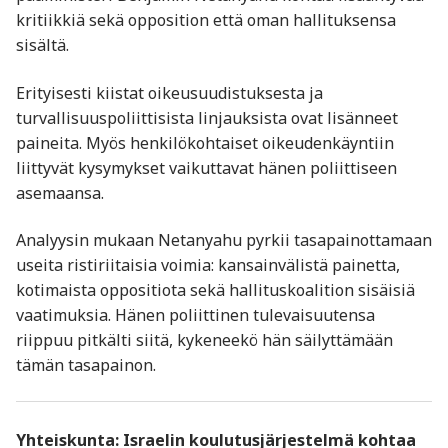
kritiikkiä sekä opposition että oman hallituksensa
sisältä.
Erityisesti kiistat oikeusuudistuksesta ja
turvallisuuspoliittisista linjauksista ovat lisänneet
paineita. Myös henkilökohtaiset oikeudenkäyntiin
liittyvät kysymykset vaikuttavat hänen poliittiseen
asemaansa.
Analyysin mukaan Netanyahu pyrkii tasapainottamaan
useita ristiriitaisia voimia: kansainvälistä painetta,
kotimaista oppositiota sekä hallituskoalition sisäisiä
vaatimuksia. Hänen poliittinen tulevaisuutensa
riippuu pitkälti siitä, kykeneekö hän säilyttämään
tämän tasapainon.
Yhteiskunta: Israelin koulutusjärjestelmä kohtaa