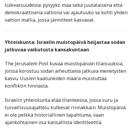
tulevaisuudesta: pysyykö maa sekä juutalaisena että
demokraattisena valtiona vai ajautuuko se kohti yhden
valtion mallia, jossa jännitteet kasvavat.
Yhteiskunta: Israelin muistopäivä heijastaa sodan
jatkuvaa vaikutusta kansakuntaan
The Jerusalem Post
kuvaa muistopäivän tilaisuuksia,
joissa korostuu sodan aiheuttama jatkuva menetysten
kasvu. Uusien kaatuneiden määrä muistuttaa
konfliktin hinnasta.
Israelin yhteiskunta elää tilanteessa, jossa suru ja
turvallisuusajattelu kulkevat rinnakkain. Muistopäivä
ei ole pelkkä historiallinen tapahtuma, vaan
ajankohtainen osa kansallista identiteettiä.