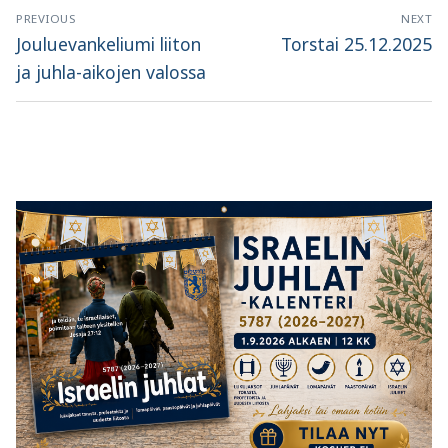
Artikkelien
PREVIOUS
NEXT
selaus
Previous
Next
Jouluevankeliumi liiton
Torstai 25.12.2025
post:
post:
ja juhla-aikojen valossa