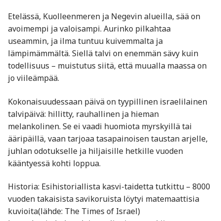
Etelässä, Kuolleenmeren ja Negevin alueilla, sää on
avoimempi ja valoisampi. Aurinko pilkahtaa
useammin, ja ilma tuntuu kuivemmalta ja
lämpimämmältä. Siellä talvi on enemmän sävy kuin
todellisuus – muistutus siitä, että muualla maassa on
jo viileämpää.
Kokonaisuudessaan päivä on tyypillinen israelilainen
talvipäivä: hillitty, rauhallinen ja hieman
melankolinen. Se ei vaadi huomiota myrskyillä tai
ääripäillä, vaan tarjoaa tasapainoisen taustan arjelle,
juhlan odotukselle ja hiljaisille hetkille vuoden
kääntyessä kohti loppua.
Historia: Esihistoriallista kasvi-taidetta tutkittu – 8000
vuoden takaisista savikoruista löytyi matemaattisia
kuvioita(lähde: The Times of Israel)