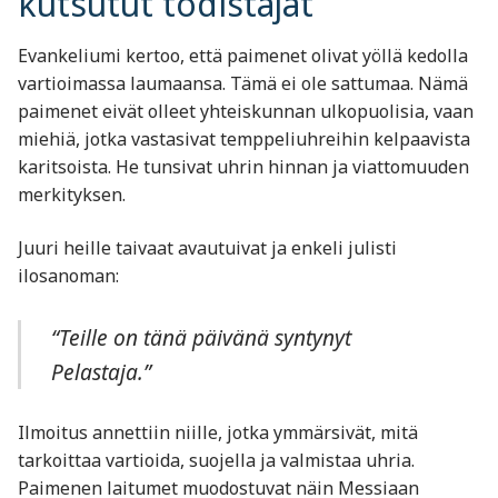
kutsutut todistajat
Evankeliumi kertoo, että paimenet olivat yöllä kedolla
vartioimassa laumaansa. Tämä ei ole sattumaa. Nämä
paimenet eivät olleet yhteiskunnan ulkopuolisia, vaan
miehiä, jotka vastasivat temppeliuhreihin kelpaavista
karitsoista. He tunsivat uhrin hinnan ja viattomuuden
merkityksen.
Juuri heille taivaat avautuivat ja enkeli julisti
ilosanoman:
“Teille on tänä päivänä syntynyt
Pelastaja.”
Ilmoitus annettiin niille, jotka ymmärsivät, mitä
tarkoittaa vartioida, suojella ja valmistaa uhria.
Paimenen laitumet muodostuvat näin Messiaan