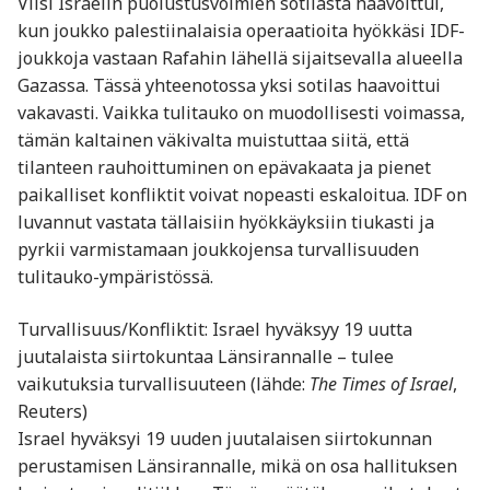
Viisi Israelin puolustusvoimien sotilasta haavoittui,
kun joukko palestiinalaisia operaatioita hyökkäsi IDF-
joukkoja vastaan Rafahin lähellä sijaitsevalla alueella
Gazassa. Tässä yhteenotossa yksi sotilas haavoittui
vakavasti. Vaikka tulitauko on muodollisesti voimassa,
tämän kaltainen väkivalta muistuttaa siitä, että
tilanteen rauhoittuminen on epävakaata ja pienet
paikalliset konfliktit voivat nopeasti eskaloitua. IDF on
luvannut vastata tällaisiin hyökkäyksiin tiukasti ja
pyrkii varmistamaan joukkojensa turvallisuuden
tulitauko-ympäristössä.
Turvallisuus/Konfliktit: Israel hyväksyy 19 uutta
juutalaista siirtokuntaa Länsirannalle – tulee
vaikutuksia turvallisuuteen (lähde:
The Times of Israel
,
Reuters)
Israel hyväksyi 19 uuden juutalaisen siirtokunnan
perustamisen Länsirannalle, mikä on osa hallituksen