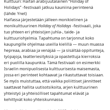
Kulttuuri: Haifan arabijuutalainen “Holiday of
Holidays” -festivaali jatkuu kauniina perinteenä
(lähde: Ynet)
Haifassa järjestetään jälleen monikielinen ja
monikulttuurinen
Holiday of Holidays
-festivaali, joka
tuo yhteen eri yhteisöjen juhla-, taide- ja
kulttuuriohjelmia. Tapahtuma on tarjonnut koko
kaupungille ohjelmaa useilla kielillä — muun muassa
hepreaa, arabiaa ja venäjää — ja sisältää oppitunteja,
työpajoja, teatteriesityksiä ja opastettuja kierroksia
eri puolilla kaupunkia. Tämä festivaali on esimerkki
Israelin monipuolisesta kulttuurisesta maisemasta,
jossa eri perinteet kohtaavat ja rikastuttavat toisiaan.
Se myös muistuttaa, että vaikka poliittiset jännitteet
saattavat hallita uutisotsikoita, arjen kulttuurinen
yhteistyö ja yhteisölliset tapahtumat elävät ja
kehittyvät koko yhteiskunnassa.