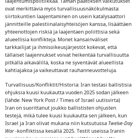
laajentumispolitiikkaa. Tämän päätöksen vaikutukset
ovat merkittäviä myös turvallisuusnäkökulmasta:
siirtokuntien laajentaminen on usein katalysaattori
jännitteille palestiinalaisyhteisöjen kanssa, lisäättäen
yhteenottojen riskiä ja laajentaen poliittisia sekä
alueellisia konflikteja. Monet kansainväliset
tarkkailijat ja ihmisoikeusjärjestöt kokevat, että
tällaiset laajennukset voivat heikentää turvallisuutta
pitkällä aikavälillä, koska ne syventävät alueellista
kahtiajakoa ja vaikeuttavat rauhanneuvotteluja.
Turvallisuus/Konfliktit/Historia: Iran testasi ballistisia
ohjuksia kuusi kuukautta vuoden 2025 sodan jälkeen
(lähde: New York Post / Times of Israel uutisvirta)
Iran on suorittanut joukko ballististen ohjusten
testejä, mikä tulee kuusi kuukautta sen jälkeen, kun
Israel ja Iran olivat mukana niin kutsutussa
Twelve-Day
War
-konfliktissa kesällä 2025. Testit useissa Iranin