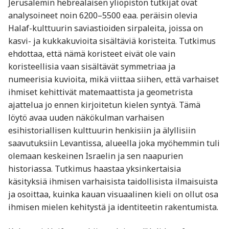
Jerusalemin hebrealaisen yliopiston tutkijat ovat
analysoineet noin 6200–5500 eaa. peräisin olevia
Halaf-kulttuurin saviastioiden sirpaleita, joissa on
kasvi- ja kukkakuvioita sisältäviä koristeita. Tutkimus
ehdottaa, että nämä koristeet eivät ole vain
koristeellisia vaan sisältävät symmetriaa ja
numeerisia kuvioita, mikä viittaa siihen, että varhaiset
ihmiset kehittivät matemaattista ja geometrista
ajattelua jo ennen kirjoitetun kielen syntyä. Tämä
löytö avaa uuden näkökulman varhaisen
esihistoriallisen kulttuurin henkisiin ja älyllisiin
saavutuksiin Levantissa, alueella joka myöhemmin tuli
olemaan keskeinen Israelin ja sen naapurien
historiassa. Tutkimus haastaa yksinkertaisia
käsityksiä ihmisen varhaisista taidollisista ilmaisuista
ja osoittaa, kuinka kauan visuaalinen kieli on ollut osa
ihmisen mielen kehitystä ja identiteetin rakentumista.