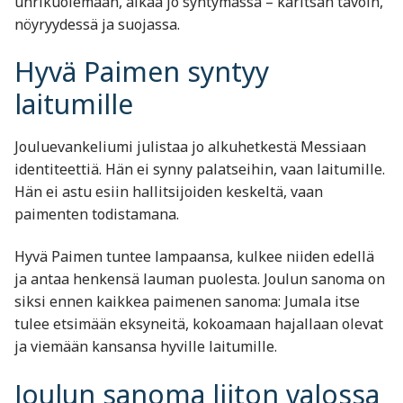
uhrikuolemaan, alkaa jo syntymässä – karitsan tavoin,
nöyryydessä ja suojassa.
Hyvä Paimen syntyy
laitumille
Jouluevankeliumi julistaa jo alkuhetkestä Messiaan
identiteettiä. Hän ei synny palatseihin, vaan laitumille.
Hän ei astu esiin hallitsijoiden keskeltä, vaan
paimenten todistamana.
Hyvä Paimen tuntee lampaansa, kulkee niiden edellä
ja antaa henkensä lauman puolesta. Joulun sanoma on
siksi ennen kaikkea paimenen sanoma: Jumala itse
tulee etsimään eksyneitä, kokoamaan hajallaan olevat
ja viemään kansansa hyville laitumille.
Joulun sanoma liiton valossa