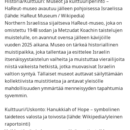
Historia/Kulttuuri: Museot ja kulttuuriperintö –
HaReut-museo avautuu jälleen pohjoisessa Israelissa
(lähde: HaReut Museum / Wikipedia)
Northern Israelissa sijaitseva HaReut-museo, joka on
omistettu 1948 sodan ja Metzudat Koachin taistelujen
muistelulle, on avannut ovensa jälleen kävijöille
vuoden 2025 aikana. Museo on tärkeä historiallinen
muistipaikka, joka tallentaa ja esittelee Israelin
itsenäisyystaistelun vaiheita ja muistuttaa vierailijoita
niistä vaikeista hetkistä, jotka muovasivat Israelin
valtion syntyä. Tällaiset museot auttavat säilyttämään
kollektiivista muistitietoa ja antavat yleisölle
mahdollisuuden ymmärtää menneisyyden tapahtumia
syvemmin.
Kulttuuri/Uskonto: Hanukkiah of Hope – symbolinen
taideteos valosta ja toivosta (lähde: Wikipedia/yleinen
raportointi)