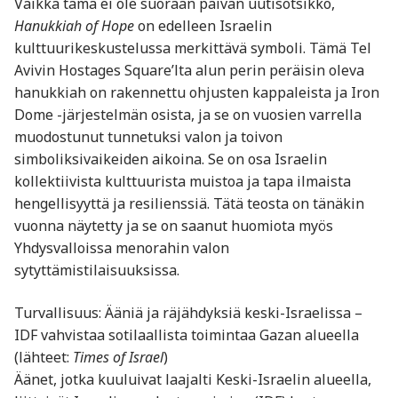
Vaikka tämä ei ole suoraan päivän uutisotsikko,
Hanukkiah of Hope
on edelleen Israelin
kulttuurikeskustelussa merkittävä symboli. Tämä Tel
Avivin Hostages Square’lta alun perin peräisin oleva
hanukkiah on rakennettu ohjusten kappaleista ja Iron
Dome -järjestelmän osista, ja se on vuosien varrella
muodostunut tunnetuksi valon ja toivon
simboliksivaikeiden aikoina. Se on osa Israelin
kollektiivista kulttuurista muistoa ja tapa ilmaista
hengellisyyttä ja resilienssiä. Tätä teosta on tänäkin
vuonna näytetty ja se on saanut huomiota myös
Yhdysvalloissa menorahin valon
sytyttämistilaisuuksissa.
Turvallisuus: Ääniä ja räjähdyksiä keski-Israelissa –
IDF vahvistaa sotilaallista toimintaa Gazan alueella
(lähteet:
Times of Israel
)
Äänet, jotka kuuluivat laajalti Keski-Israelin alueella,