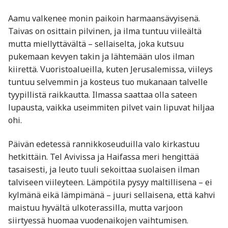
Aamu valkenee monin paikoin harmaansävyisenä.
Taivas on osittain pilvinen, ja ilma tuntuu viileältä
mutta miellyttävältä – sellaiselta, joka kutsuu
pukemaan kevyen takin ja lähtemään ulos ilman
kiirettä. Vuoristoalueilla, kuten Jerusalemissa, viileys
tuntuu selvemmin ja kosteus tuo mukanaan talvelle
tyypillistä raikkautta. Ilmassa saattaa olla sateen
lupausta, vaikka useimmiten pilvet vain lipuvat hiljaa
ohi.
Päivän edetessä rannikkoseuduilla valo kirkastuu
hetkittäin. Tel Avivissa ja Haifassa meri hengittää
tasaisesti, ja leuto tuuli sekoittaa suolaisen ilman
talviseen viileyteen. Lämpötila pysyy maltillisena – ei
kylmänä eikä lämpimänä – juuri sellaisena, että kahvi
maistuu hyvältä ulkoterassilla, mutta varjoon
siirtyessä huomaa vuodenaikojen vaihtumisen.