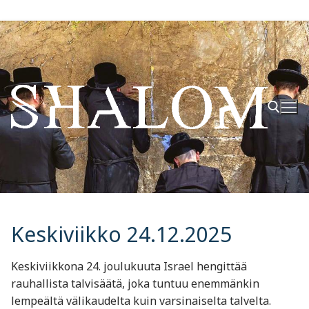
Hyppää
sisältöön
Hae:
Keskiviikko 24.12.2025
Keskiviikkona 24. joulukuuta Israel hengittää
rauhallista talvisäätä, joka tuntuu enemmänkin
lempeältä välikaudelta kuin varsinaiselta talvelta.