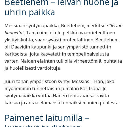
Beetlehem – leivän huone ja
uhrin paikka
Messiaan syntymäpaikka, Beetlehem, merkitsee
“leivän
huonetta”
. Tämä nimi ei ole pelkkä maantieteellinen
yksityiskohta, vaan syvästi profeetallinen. Beetlehem
oli Daavidin kaupunki ja sen ympäristö tunnettiin
karitsoista, joita kasvatettiin temppelipalvelusta
varten. Näiden eläinten tuli olla virheettömiä, puhtaita
ja huolellisesti vartioituja.
Juuri tähän ympäristöön syntyi Messias – Hän, joka
myöhemmin tunnettaisiin Jumalan Karitsana. Jo
syntymäpaikka viittaa Hänen tehtäväänsä: ravita
kansaa ja antaa elämänsä lunnaiksi monien puolesta.
Paimenet laitumilla –