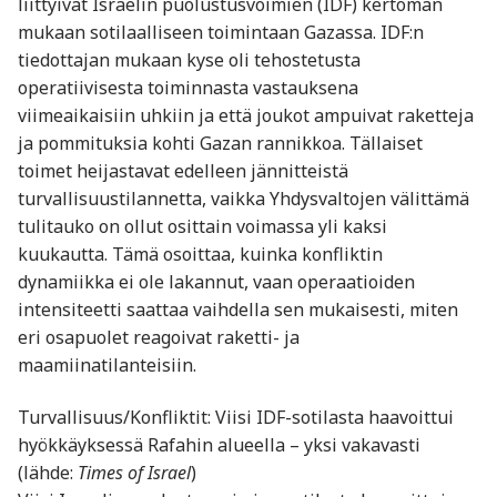
liittyivät Israelin puolustusvoimien (IDF) kertoman
mukaan sotilaalliseen toimintaan Gazassa. IDF:n
tiedottajan mukaan kyse oli tehostetusta
operatiivisesta toiminnasta vastauksena
viimeaikaisiin uhkiin ja että joukot ampuivat raketteja
ja pommituksia kohti Gazan rannikkoa. Tällaiset
toimet heijastavat edelleen jännitteistä
turvallisuustilannetta, vaikka Yhdysvaltojen välittämä
tulitauko on ollut osittain voimassa yli kaksi
kuukautta. Tämä osoittaa, kuinka konfliktin
dynamiikka ei ole lakannut, vaan operaatioiden
intensiteetti saattaa vaihdella sen mukaisesti, miten
eri osapuolet reagoivat raketti- ja
maamiinatilanteisiin.
Turvallisuus/Konfliktit: Viisi IDF-sotilasta haavoittui
hyökkäyksessä Rafahin alueella – yksi vakavasti
(lähde:
Times of Israel
)