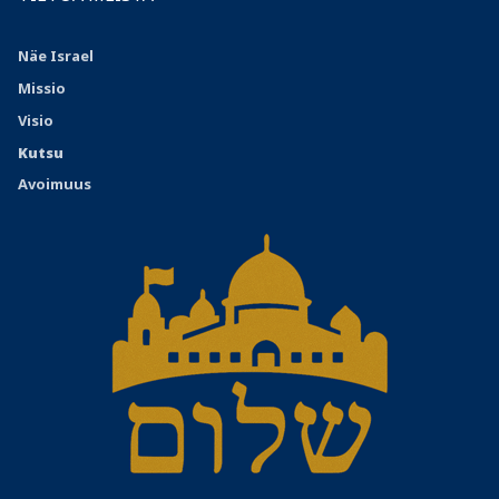
Näe Israel
Missio
Visio
Kutsu
Avoimuus