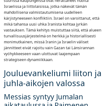
suurissa kaupungeissa ovat herättäneet huolta
Israelissa ja liittolaisissa, jotka näkevät tämän
mahdollisena valmistautumisena uudelleen
kärjistyneeseen konfliktiin. Israel on varoittanut, että
mikä tahansa uusi uhka Iranista kohtaa jyrkän
vastauksen. Tämä kehitys muistuttaa siitä, että alueen
turvallisuusjärjestelmä on herkkä ja historiallisesti
monimutkainen, missä Iranin ja Israelin väliset
jännitteet eivät rajoitu vain Gazan tai Länsirannan
vyöhykkeeseen vaan ulottuvat laajempaan
strategiseen dynamiikkaan.
Jouluevankeliumi liiton ja
juhla-aikojen valossa
Messias syntyy Jumalan
aikataulussa ja Paimenen