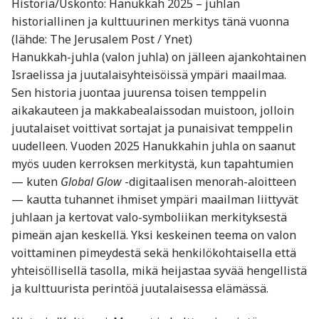
Historia/Uskonto: Hanukkah 2025 – juhlan
historiallinen ja kulttuurinen merkitys tänä vuonna
(lähde: The Jerusalem Post / Ynet)
Hanukkah-juhla (valon juhla) on jälleen ajankohtainen
Israelissa ja juutalaisyhteisöissä ympäri maailmaa.
Sen historia juontaa juurensa toisen temppelin
aikakauteen ja makkabealaissodan muistoon, jolloin
juutalaiset voittivat sortajat ja punaisivat temppelin
uudelleen. Vuoden 2025 Hanukkahin juhla on saanut
myös uuden kerroksen merkitystä, kun tapahtumien
— kuten
Global Glow
-digitaalisen menorah-aloitteen
— kautta tuhannet ihmiset ympäri maailman liittyvät
juhlaan ja kertovat valo-symboliikan merkityksestä
pimeän ajan keskellä. Yksi keskeinen teema on valon
voittaminen pimeydestä sekä henkilökohtaisella että
yhteisöllisellä tasolla, mikä heijastaa syvää hengellistä
ja kulttuurista perintöä juutalaisessa elämässä.