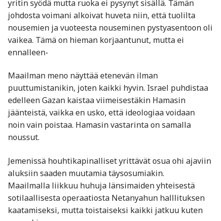
yritin syödä mutta ruoka ei pysynyt sisällä. Tämän
johdosta voimani alkoivat huveta niin, että tuolilta
nousemien ja vuoteesta nouseminen pystyasentoon oli
vaikea. Tämä on hieman korjaantunut, mutta ei
ennalleen-
Maailman meno näyttää etenevän ilman
puuttumistanikin, joten kaikki hyvin. Israel puhdistaa
edelleen Gazan kaistaa viimeisestäkin Hamasin
jäänteistä, vaikka en usko, että ideologiaa voidaan
noin vain poistaa. Hamasin vastarinta on samalla
noussut.
Jemenissä houhtikapinalliset yrittävät osua ohi ajaviin
aluksiin saaden muutamia täysosumiakin.
Maailmalla liikkuu huhuja länsimaiden yhteisestä
sotilaallisesta operaatiosta Netanyahun halllituksen
kaatamiseksi, mutta toistaiseksi kaikki jatkuu kuten