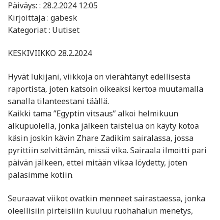
Päiväys: : 28.2.2024 12:05
Kirjoittaja : gabesk
Kategoriat : Uutiset
KESKIVIIKKO 28.2.2024
Hyvät lukijani, viikkoja on vierähtänyt edellisestä
raportista, joten katsoin oikeaksi kertoa muutamalla
sanalla tilanteestani täällä.
Kaikki tama ”Egyptin vitsaus” alkoi helmikuun
alkupuolella, jonka jälkeen taistelua on käyty kotoa
käsin joskin kävin Zhare Zadikim sairalassa, jossa
pyrittiin selvittämän, missä vika. Sairaala ilmoitti pari
päivän jälkeen, ettei mitään vikaa löydetty, joten
palasimme kotiin.
Seuraavat viikot ovatkin menneet sairastaessa, jonka
oleellisiin pirteisiiin kuuluu ruohahalun menetys,