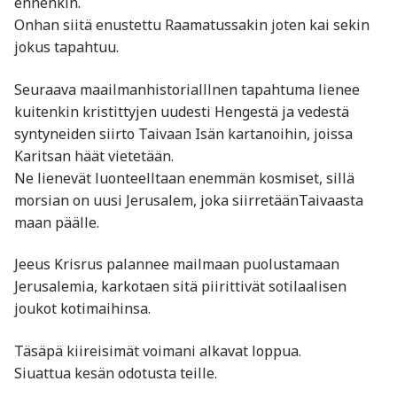
ennenkin.
Onhan siitä enustettu Raamatussakin joten kai sekin
jokus tapahtuu.
Seuraava maailmanhistorialllnen tapahtuma lienee
kuitenkin kristittyjen uudesti Hengestä ja vedestä
syntyneiden siirto Taivaan Isän kartanoihin, joissa
Karitsan häät vietetään.
Ne lienevät luonteelltaan enemmän kosmiset, sillä
morsian on uusi Jerusalem, joka siirretäänTaivaasta
maan päälle.
Jeeus Krisrus palannee mailmaan puolustamaan
Jerusalemia, karkotaen sitä piirittivät sotilaalisen
joukot kotimaihinsa.
Täsäpä kiireisimät voimani alkavat loppua.
Siuattua kesän odotusta teille.