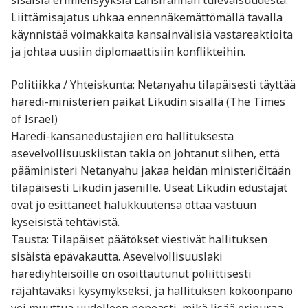
sisäisiä erimielisyyksiä Länsirannan tulevaisuudesta.
Liittämisajatus uhkaa ennennäkemättömällä tavalla
käynnistää voimakkaita kansainvälisiä vastareaktioita
ja johtaa uusiin diplomaattisiin konflikteihin.
Politiikka / Yhteiskunta: Netanyahu tilapäisesti täyttää
haredi-ministerien paikat Likudin sisällä (The Times
of Israel)
Haredi-kansanedustajien ero hallituksesta
asevelvollisuuskiistan takia on johtanut siihen, että
pääministeri Netanyahu jakaa heidän ministeriöitään
tilapäisesti Likudin jäsenille. Useat Likudin edustajat
ovat jo esittäneet halukkuutensa ottaa vastuun
kyseisistä tehtävistä.
Tausta: Tilapäiset päätökset viestivät hallituksen
sisäistä epävakautta. Asevelvollisuuslaki
harediyhteisöille on osoittautunut poliittisesti
räjähtäväksi kysymykseksi, ja hallituksen kokoonpano