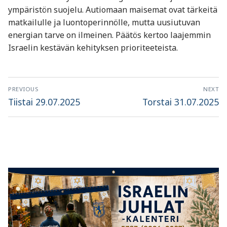
ympäristön suojelu. Autiomaan maisemat ovat tärkeitä
matkailulle ja luontoperinnölle, mutta uusiutuvan
energian tarve on ilmeinen. Päätös kertoo laajemmin
Israelin kestävän kehityksen prioriteeteista.
Artikkelien
PREVIOUS
NEXT
selaus
Previous
Next
Tiistai 29.07.2025
Torstai 31.07.2025
post:
post: