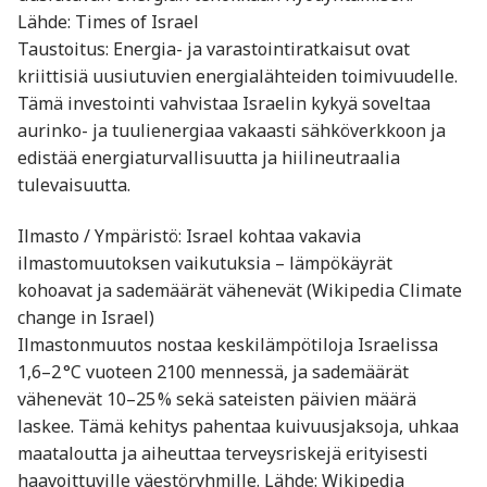
Lähde: Times of Israel
Taustoitus: Energia- ja varastointiratkaisut ovat
kriittisiä uusiutuvien energialähteiden toimivuudelle.
Tämä investointi vahvistaa Israelin kykyä soveltaa
aurinko- ja tuulienergiaa vakaasti sähköverkkoon ja
edistää energiaturvallisuutta ja hiilineutraalia
tulevaisuutta.
Ilmasto / Ympäristö: Israel kohtaa vakavia
ilmastomuutoksen vaikutuksia – lämpökäyrät
kohoavat ja sademäärät vähenevät (Wikipedia Climate
change in Israel)
Ilmastonmuutos nostaa keskilämpötiloja Israelissa
1,6–2 °C vuoteen 2100 mennessä, ja sademäärät
vähenevät 10–25 % sekä sateisten päivien määrä
laskee. Tämä kehitys pahentaa kuivuusjaksoja, uhkaa
maataloutta ja aiheuttaa terveysriskejä erityisesti
haavoittuville väestöryhmille. Lähde: Wikipedia