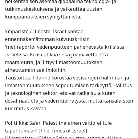
heikentää sen asemaa globaalina teknologia- ja
tutkimuskeskuksena ja vaikeuttaa uusien
kumppanuuksien synnyttämistä.
Ympäristö / Ilmasto: Israel kohtaa
ennennäkemättömän kuivuuskriisin
Ynet raportoi vedenpuutteen pahenevasta kriisistä
Israelissa. Kriisi uhkaa sekä juomavettä että
maataloutta, ja liittyy ilmastonmuutoksen
aiheuttamiin sääilmiöihin.
Taustoitus: Tilanne korostaa vesivarojen hallinnan ja
ilmastonmuutokseen sopeutumisen tärkeyttä. Hallitus
ja teknologinen sektori etsivät ratkaisuja kuten
desalinaatiota ja veden kierrätystä, mutta kansalaisten
kuormitus kasvaa.
Politiikka: Saʼar: Palestiinalainen valtio ’ei tule
tapahtumaan’ (The Times of Israel)