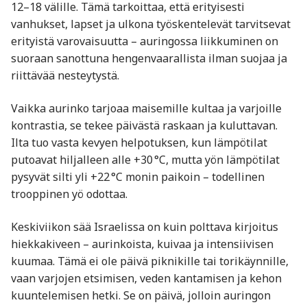
12–18 välille. Tämä tarkoittaa, että erityisesti
vanhukset, lapset ja ulkona työskentelevät tarvitsevat
erityistä varovaisuutta – auringossa liikkuminen on
suoraan sanottuna hengenvaarallista ilman suojaa ja
riittävää nesteytystä.
Vaikka aurinko tarjoaa maisemille kultaa ja varjoille
kontrastia, se tekee päivästä raskaan ja kuluttavan.
Ilta tuo vasta kevyen helpotuksen, kun lämpötilat
putoavat hiljalleen alle +30 °C, mutta yön lämpötilat
pysyvät silti yli +22 °C monin paikoin – todellinen
trooppinen yö odottaa.
Keskiviikon sää Israelissa on kuin polttava kirjoitus
hiekkakiveen – aurinkoista, kuivaa ja intensiivisen
kuumaa. Tämä ei ole päivä piknikille tai torikäynnille,
vaan varjojen etsimisen, veden kantamisen ja kehon
kuuntelemisen hetki. Se on päivä, jolloin auringon