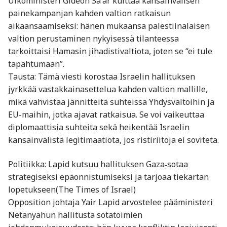
Ulkoministeri Gideon Saʼar kuittaa kansainvälisen
painekampanjan kahden valtion ratkaisun
aikaansaamiseksi: hänen mukaansa palestiinalaisen
valtion perustaminen nykyisessä tilanteessa
tarkoittaisi Hamasin jihadistivaltiota, joten se “ei tule
tapahtumaan”.
Tausta: Tämä viesti korostaa Israelin hallituksen
jyrkkää vastakkainasettelua kahden valtion mallille,
mikä vahvistaa jännitteitä suhteissa Yhdysvaltoihin ja
EU-maihin, jotka ajavat ratkaisua. Se voi vaikeuttaa
diplomaattisia suhteita sekä heikentää Israelin
kansainvälistä legitimaatiota, jos ristiriitoja ei soviteta.
Politiikka: Lapid kutsuu hallituksen Gaza‑sotaa
strategiseksi epäonnistumiseksi ja tarjoaa tiekartan
lopetukseen(The Times of Israel)
Opposition johtaja Yair Lapid arvostelee pääministeri
Netanyahun hallitusta sotatoimien