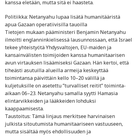
kanssa eletään, mutta sitä ei haasteta.
Politiikka: Netanyahu lupaa lisätä humanitääristä
apua Gazaan operatiivisilla tauoilla
Tietojen mukaan pääministeri Benjamin Netanyahu
ilmoitti englanninkielisessä lausunnossaan, että Israel
tekee yhteistyötä Yhdysvaltojen, EU-maiden ja
kansainvälisten toimijoiden kanssa humanitaarisen
avun virtauksen lisäämiseksi Gazaan. Hän kertoi, että
tiheästi asutuilla alueilla armeija keskeyttää
toimintansa päivittäin kello 10–20 välillä ja
kuljetuksille on asetettu ”turvalliset reitit” toiminta-
aikaan 06–23. Netanyahu samalla syytti Hamasia
elintarvikkeiden ja lääkkeiden lohduksi
kaappaamisesta.
Taustoitus: Tämä linjaus merkitsee harvinaisen
julkista sitoutumista humanitaariseen vastuuseen,
mutta sisältää myös ehdollisuuden ja