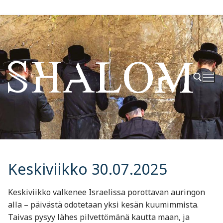
Hyppää
sisältöön
Hae:
Keskiviikko 30.07.2025
Keskiviikko valkenee Israelissa porottavan auringon
alla – päivästä odotetaan yksi kesän kuumimmista.
Taivas pysyy lähes pilvettömänä kautta maan, ja