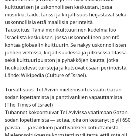
kulttuurisen ja uskonnollisen keskustan, jossa
musiikki, taide, tanssi ja kirjallisuus heijastavat sekä
uskonnollisia että maallisia perinteitä.
Taustoitus: Tämä monikulttuurinen kudelma luo
Israelista keskuksen, jossa uskonnollinen perintö
kohtaa globaalin kulttuurin. Se näkyy uskonnollisten
juhlien vietossa, kirjallisuudessa ja julkisessa tilassa
sekä kulttuuripuiston ja pyhäkköjen kautta, jotka
houkuttelevat turisteja ja kutsuvat osaan perinteistä.
Lähde: Wikipedia (Culture of Israel).
Turvallisuus: Tel Avivin mielenosoitus vaatii Gazan
sodan lopettamista ja panttivankien vapauttamista
(The Times of Israel)
Tuhannet kokoontuivat Tel Avivissa vaatimaan Gazan
sodan lopettamista — sotaa, joka on kestänyt jo yli 650
päivää — ja kaikkien panttivankien kotiuttamista.
Mielenosoituksessa korostettiin väitettä, että sota oli