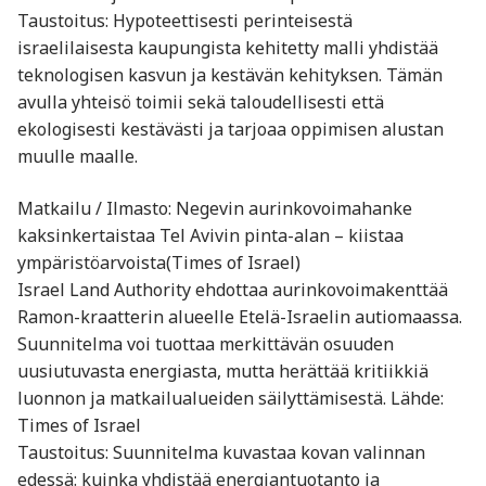
Taustoitus: Hypoteettisesti perinteisestä
israelilaisesta kaupungista kehitetty malli yhdistää
teknologisen kasvun ja kestävän kehityksen. Tämän
avulla yhteisö toimii sekä taloudellisesti että
ekologisesti kestävästi ja tarjoaa oppimisen alustan
muulle maalle.
Matkailu / Ilmasto: Negevin aurinkovoimahanke
kaksinkertaistaa Tel Avivin pinta-alan – kiistaa
ympäristöarvoista(Times of Israel)
Israel Land Authority ehdottaa aurinkovoimakenttää
Ramon-kraatterin alueelle Etelä-Israelin autiomaassa.
Suunnitelma voi tuottaa merkittävän osuuden
uusiutuvasta energiasta, mutta herättää kritiikkiä
luonnon ja matkailualueiden säilyttämisestä. Lähde:
Times of Israel
Taustoitus: Suunnitelma kuvastaa kovan valinnan
edessä: kuinka yhdistää energiantuotanto ja