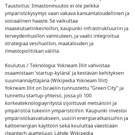
Taustoitus: Ilmastonmuutos ei ole pelkkä
ympäristökysymys vaan vakava kansantaloudellinen ja
sosiaalinen haaste. Se vaikuttaa
maaseutuelinkeinoihin, kaupunki-infrastruktuuriin ja
terveydenhuollon valmiuteen, ja vaatii integroitua
strategiaa vesihuollon, maatalouden ja
ilmastopolitiikan välillä.
Koulutus / Teknologia: Yokneam Illit vahvistaa
osaamistaan ’startup-kylänä’ ja kestävän kehityksen
suunnannäyttäjänä (Wikipedia Yokneam Illit)
Yokneam Illit on Israelin tunnustettu ”Green City” ja
tunnettu startup-yhteisö, jossa yli 100
korkeateknologiayritystä sijoittuvat metsäisiin ja
ympäristöä tukeviin ympäristöihin. Kaupunki investoi
ympäristökasvatukseen, uusiin energiaratkaisuihin ja
kattoenergian käyttöön sekä kouluttaa väestöään
cleantech-ajatteluun. Lähde: Wikipedia