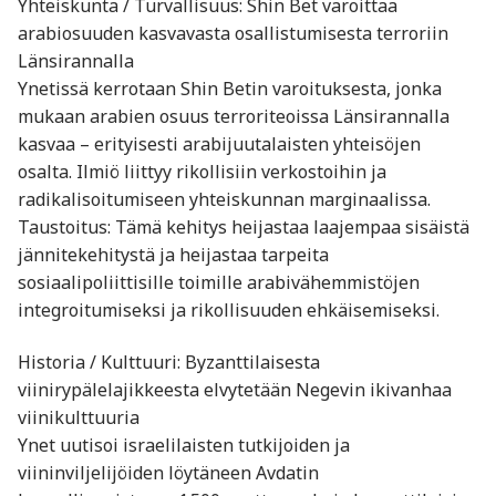
Yhteiskunta / Turvallisuus: Shin Bet varoittaa
arabiosuuden kasvavasta osallistumisesta terroriin
Länsirannalla
Ynetissä kerrotaan Shin Betin varoituksesta, jonka
mukaan arabien osuus terroriteoissa Länsirannalla
kasvaa – erityisesti arabijuutalaisten yhteisöjen
osalta. Ilmiö liittyy rikollisiin verkostoihin ja
radikalisoitumiseen yhteiskunnan marginaalissa.
Taustoitus: Tämä kehitys heijastaa laajempaa sisäistä
jännitekehitystä ja heijastaa tarpeita
sosiaalipoliittisille toimille arabivähemmistöjen
integroitumiseksi ja rikollisuuden ehkäisemiseksi.
Historia / Kulttuuri: Byzanttilaisesta
viinirypälelajikkeesta elvytetään Negevin ikivanhaa
viinikulttuuria
Ynet uutisoi israelilaisten tutkijoiden ja
viininviljelijöiden löytäneen Avdatin