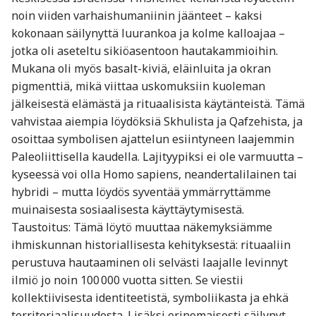
noin viiden varhaishumaniinin jäänteet – kaksi
kokonaan säilynyttä luurankoa ja kolme kalloajaa –
jotka oli aseteltu sikiöasentoon hautakammioihin.
Mukana oli myös basalt-kiviä, eläinluita ja okran
pigmenttiä, mikä viittaa uskomuksiin kuoleman
jälkeisestä elämästä ja rituaalisista käytänteistä. Tämä
vahvistaa aiempia löydöksiä Skhulista ja Qafzehista, ja
osoittaa symbolisen ajattelun esiintyneen laajemmin
Paleoliittisella kaudella. Lajityypiksi ei ole varmuutta –
kyseessä voi olla Homo sapiens, neandertalilainen tai
hybridi – mutta löydös syventää ymmärryttämme
muinaisesta sosiaalisesta käyttäytymisestä.
Taustoitus: Tämä löytö muuttaa näkemyksiämme
ihmiskunnan historiallisesta kehityksestä: rituaaliin
perustuva hautaaminen oli selvästi laajalle levinnyt
ilmiö jo noin 100 000 vuotta sitten. Se viestii
kollektiivisesta identiteetistä, symboliikasta ja ehkä
territoriaalisuudesta. Lisäksi erinomaisesti säilynyt