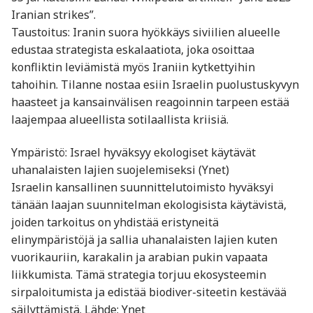
Iranian strikes”.
Taustoitus: Iranin suora hyökkäys siviilien alueelle
edustaa strategista eskalaatiota, joka osoittaa
konfliktin leviämistä myös Iraniin kytkettyihin
tahoihin. Tilanne nostaa esiin Israelin puolustuskyvyn
haasteet ja kansainvälisen reagoinnin tarpeen estää
laajempaa alueellista sotilaallista kriisiä.
Ympäristö: Israel hyväksyy ekologiset käytävät
uhanalaisten lajien suojelemiseksi (Ynet)
Israelin kansallinen suunnittelutoimisto hyväksyi
tänään laajan suunnitelman ekologisista käytävistä,
joiden tarkoitus on yhdistää eristyneitä
elinympäristöjä ja sallia uhanalaisten lajien kuten
vuorikauriin, karakalin ja arabian pukin vapaata
liikkumista. Tämä strategia torjuu ekosysteemin
sirpaloitumista ja edistää biodiver-siteetin kestävää
säilyttämistä. Lähde: Ynet