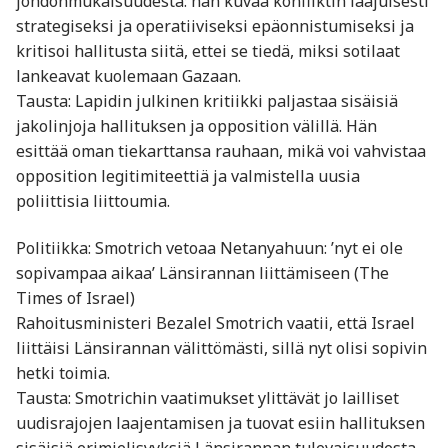
johdonmukaisuudesta: hän kuvaa konfliktin laajuisesti
strategiseksi ja operatiiviseksi epäonnistumiseksi ja
kritisoi hallitusta siitä, ettei se tiedä, miksi sotilaat
lankeavat kuolemaan Gazaan.
Tausta: Lapidin julkinen kritiikki paljastaa sisäisiä
jakolinjoja hallituksen ja opposition välillä. Hän
esittää oman tiekarttansa rauhaan, mikä voi vahvistaa
opposition legitimiteettiä ja valmistella uusia
poliittisia liittoumia.
Politiikka: Smotrich vetoaa Netanyahuun: ’nyt ei ole
sopivampaa aikaa’ Länsirannan liittämiseen (The
Times of Israel)
Rahoitusministeri Bezalel Smotrich vaatii, että Israel
liittäisi Länsirannan välittömästi, sillä nyt olisi sopivin
hetki toimia.
Tausta: Smotrichin vaatimukset ylittävät jo lailliset
uudisrajojen laajentamisen ja tuovat esiin hallituksen