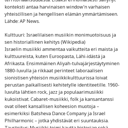
konteksti antaa harvinaisen window’n varhaisen
yhteisöllisen ja hengellisen elämän ymmärtämiseen.
Lähde: AP News.
Kulttuuri: Israelilaisen musiikin monimuotoisuus ja
sen historiallinen kehitys (Wikipedia)
Israelin musiikki ammentaa vaikutteita eri maista ja
kulttuureista, kuten Euroopasta, Lähi‑idästä ja
Afrikasta. Ensimmäinen Aliyah-tulvajärjestäytyminen
1880-luvulla ja rikkaat perinteet laboraalisen
sionistisen yhteisön musiikkikulttuurissa loivat
perustan paikallisesti kehitetylle identiteetille. 1960-
luvulta lähtien rock, jazz ja populaarimusiikki
kukoistivat. Cabaret-musiikki, folk ja kansantanssi
ovat olleet kansallisen koheesion muotoja –
esimerkiksi Batsheva Dance Company ja Israel
Philharmonic – jotka yhdistävät eri suuntauksia.
Taustoitus: Musiikki toimi kautta historian sekä