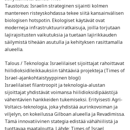
Taustoitus: Israelin strateginen sijainti kolmen
mantereen risteyskohdassa tekee siitä kansainvälisen
biologisen hotspotin. Ekologiset käytävät ovat
moderneja infrastruktuuriratkaisuja, joilla torjutaan
lajirajoitusten vaikutuksia ja tuetaan lajirikkauden
säilymistä tiheään asutulla ja kehityksen rasittamalla
alueella.
Talous / Teknologia: Israelilaiset sijoittajat rahoittavat
hiilidioksidileikkauksiin tähtääviä projekteja (Times of
Israel-ajankohtaistyyppinen blogi)
Israelilaiset filantroopit ja teknologia-alustan
sijoittajat yhdistävät voimansa hiilidioksidipäästöjä
vähentävien hankkeiden tukemiseksi. Erityisesti Agri-
Voltaics-teknologia, joka yhdistää aurinkovoiman ja
viljelyn, on kokeilussa Gilboan alueella ja Revadimissa.
Tämä innovatiivinen stategia edistää vähähiilistä ja
tuottavaa maataloutta. Lähde: Times of Israel