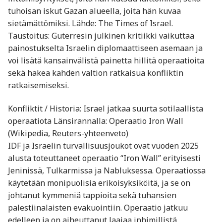
tuhoisan iskut Gazan alueella, joita hän kuvaa
sietämättömiksi. Lähde: The Times of Israel.
Taustoitus: Guterresin julkinen kritiikki vaikuttaa
painostukselta Israelin diplomaattiseen asemaan ja
voi lisätä kansainvälistä painetta hillitä operaatioita
sekä hakea kahden valtion ratkaisua konfliktin
ratkaisemiseksi.
Konfliktit / Historia: Israel jatkaa suurta sotilaallista
operaatiota Länsirannalla: Operaatio Iron Wall
(Wikipedia, Reuters-yhteenveto)
IDF ja Israelin turvallisuusjoukot ovat vuoden 2025
alusta toteuttaneet operaatio “Iron Wall” erityisesti
Jeninissä, Tulkarmissa ja Nabluksessa. Operaatiossa
käytetään monipuolisia erikoisyksiköitä, ja se on
johtanut kymmeniä tappioita sekä tuhansien
palestiinalaisten evakuointiin. Operaatio jatkuu
edelleen ja on aiheuttanut laajaa inhimillistä