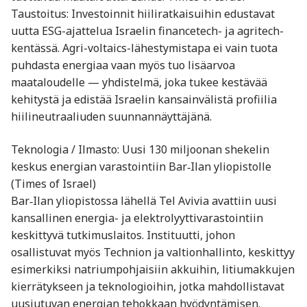
Taustoitus: Investoinnit hiiliratkaisuihin edustavat
uutta ESG-ajattelua Israelin financetech- ja agritech-
kentässä. Agri-voltaics-lähestymistapa ei vain tuota
puhdasta energiaa vaan myös tuo lisäarvoa
maataloudelle — yhdistelmä, joka tukee kestävää
kehitystä ja edistää Israelin kansainvälistä profiilia
hiilineutraaliuden suunnannäyttäjänä.
Teknologia / Ilmasto: Uusi 130 miljoonan shekelin
keskus energian varastointiin Bar‑Ilan yliopistolle
(Times of Israel)
Bar‑Ilan yliopistossa lähellä Tel Avivia avattiin uusi
kansallinen energia- ja elektrolyyttivarastointiin
keskittyvä tutkimuslaitos. Instituutti, johon
osallistuvat myös Technion ja valtionhallinto, keskittyy
esimerkiksi natriumpohjaisiin akkuihin, litiumakkujen
kierrätykseen ja teknologioihin, jotka mahdollistavat
uusiutuvan energian tehokkaan hyödyntämisen.