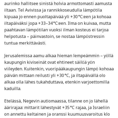
aurinko hallitsee sinistä holvia armottomasti aamusta
iltaan. Tel Avivissa ja rannikkoseudulla lämpötila
kipuaa jo ennen puoltapäivää yli +30 °C:een ja kohoaa
iltapäiväksi jopa +33–34 °C:een. Ilma on kuivaa, mutta
paahtavan lämpötilan vuoksi ilman kosteus ei tarjoa
helpotusta – päinvastoin, se nostaa lämpöstressin
tuntua merkittävästi.
Jerusalemissa aamu alkaa hieman lempeämmin – yöllä
kaupungin kiviseinät ovat ehtineet säilöä yön
viileyden. Kuitenkin, vuoripääkaupungin lämpö kohoaa
päivän mittaan reilusti yli +30 °C, ja iltapäivällä olo
alkaa olla lähes tukahduttava, etenkin varjoettomilla
kaduilla.
Etelässä, Negevin autiomaassa, tilanne on jo lähellä
äärirajaa: mittarit lähestyvät +35 °C rajaa, ja Israeliin
on annettu keltainen ja oranssi kuumuusvaroitus klo