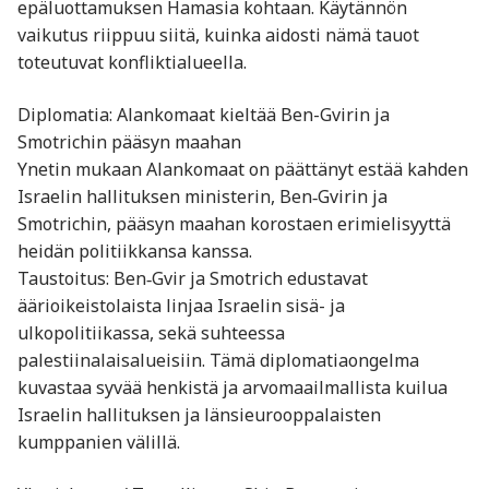
epäluottamuksen Hamasia kohtaan. Käytännön
vaikutus riippuu siitä, kuinka aidosti nämä tauot
toteutuvat konfliktialueella.
Diplomatia: Alankomaat kieltää Ben-Gvirin ja
Smotrichin pääsyn maahan
Ynetin mukaan Alankomaat on päättänyt estää kahden
Israelin hallituksen ministerin, Ben‑Gvirin ja
Smotrichin, pääsyn maahan korostaen erimielisyyttä
heidän politiikkansa kanssa.
Taustoitus: Ben‑Gvir ja Smotrich edustavat
äärioikeistolaista linjaa Israelin sisä- ja
ulkopolitiikassa, sekä suhteessa
palestiinalaisalueisiin. Tämä diplomatiaongelma
kuvastaa syvää henkistä ja arvomaailmallista kuilua
Israelin hallituksen ja länsieurooppalaisten
kumppanien välillä.