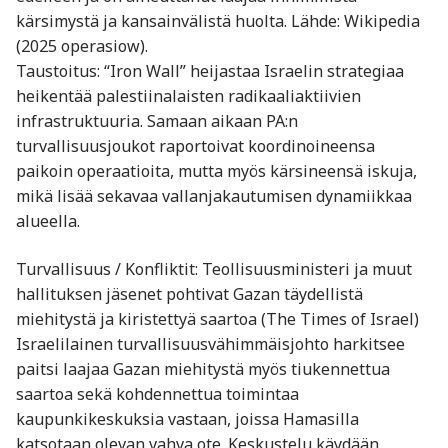
kärsimystä ja kansainvälistä huolta. Lähde: Wikipedia
(2025 operasiow).
Taustoitus: “Iron Wall” heijastaa Israelin strategiaa
heikentää palestiinalaisten radikaaliaktiivien
infrastruktuuria. Samaan aikaan PA:n
turvallisuusjoukot raportoivat koordinoineensa
paikoin operaatioita, mutta myös kärsineensä iskuja,
mikä lisää sekavaa vallanjakautumisen dynamiikkaa
alueella.
Turvallisuus / Konfliktit: Teollisuusministeri ja muut
hallituksen jäsenet pohtivat Gazan täydellistä
miehitystä ja kiristettyä saartoa (The Times of Israel)
Israelilainen turvallisuusvähimmäisjohto harkitsee
paitsi laajaa Gazan miehitystä myös tiukennettua
saartoa sekä kohdennettua toimintaa
kaupunkikeskuksia vastaan, joissa Hamasilla
katsotaan olevan vahva ote. Keskustelu käydään