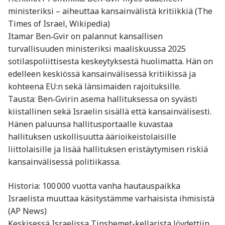
ministeriksi – aiheuttaa kansainvälistä kritiikkiä (The
Times of Israel, Wikipedia)
Itamar Ben‑Gvir on palannut kansallisen
turvallisuuden ministeriksi maaliskuussa 2025
sotilaspoliittisesta keskeytyksestä huolimatta. Hän on
edelleen keskiössä kansainvälisessä kritiikissä ja
kohteena EU:n sekä länsimaiden rajoituksille.
Tausta: Ben‑Gvirin asema hallituksessa on syvästi
kiistallinen sekä Israelin sisällä että kansainvälisesti.
Hänen paluunsa hallitusportaalle kuvastaa
hallituksen uskollisuutta äärioikeistolaisille
liittolaisille ja lisää hallituksen eristäytymisen riskiä
kansainvälisessä politiikassa.
Historia: 100 000 vuotta vanha hautauspaikka
Israelista muuttaa käsitystämme varhaisista ihmisistä
(AP News)
Keskisessä Israelissa Tinshemet-kellarista löydettiin