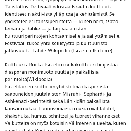
Taustoitus: Festivaali edustaa Israelin kulttuuri-
identiteetin aktiivista ylläpitoa ja kehittämistä. Se
yhdistelee eri tanssiperinteitä — kuten hora, tza’ad
temani ja dabke — ja tarjoaa alustan
kulttuuriperintöjen kohtaamiselle ja säilyttämiselle.
Festivaali tukee yhteisöllisyyttä ja kulttuurista
jatkuvuutta. Lähde: Wikipedia (Israeli folk dance).
Kulttuuri / Ruoka: Israelin ruokakulttuuri heijastaa
diasporan monimuotoisuutta ja paikallisia
perinteitä(Wikipedia)
Israelilainen keittiö on yhdistelmä diasporasta
saapuneiden juutalaisten Mizrahi-, Sephardi- ja
Ashkenazi-perinteitä sekä Lähi-idän paikallista
kansanruokaa. Tunnusomaisia ruokia ovat falafel,
shakshuka, humus, schnitzel ja tuoreet vihannekset.
Vaikutteita on myös kotoisin Välimeren alueelta, kuten
oliivit ja kala. Ruoka näkyy arkipäivän osana mutta