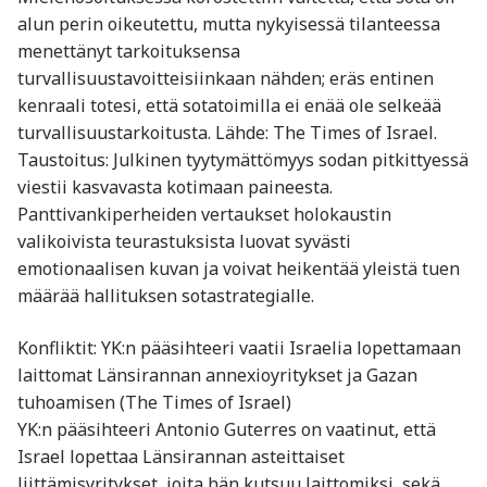
alun perin oikeutettu, mutta nykyisessä tilanteessa
menettänyt tarkoituksensa
turvallisuustavoitteisiinkaan nähden; eräs entinen
kenraali totesi, että sotatoimilla ei enää ole selkeää
turvallisuustarkoitusta. Lähde: The Times of Israel.
Taustoitus: Julkinen tyytymättömyys sodan pitkittyessä
viestii kasvavasta kotimaan paineesta.
Panttivankiperheiden vertaukset holokaustin
valikoivista teurastuksista luovat syvästi
emotionaalisen kuvan ja voivat heikentää yleistä tuen
määrää hallituksen sotastrategialle.
Konfliktit: YK:n pääsihteeri vaatii Israelia lopettamaan
laittomat Länsirannan annexioyritykset ja Gazan
tuhoamisen (The Times of Israel)
YK:n pääsihteeri Antonio Guterres on vaatinut, että
Israel lopettaa Länsirannan asteittaiset
liittämisyritykset, joita hän kutsuu laittomiksi, sekä