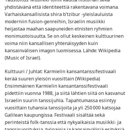
yhdistävänä että identiteettiä rakentavana voimana.
Varhaiskansallisista shira b’tzibur -yleislauluista
moderniin fusion-genreihin, Israelin musiikki
heijastaa maahan saapuneiden etnisten ryhmien
monimuotoisuutta. Se on ollut keskeinen kulttuurinen
voima niin kansallisen yhtenäisyyden kuin
kansainvälisen imagon luomisessa. Lähde: Wikipedia
(Music of Israel).
Kulttuuri / Juhlat: Karmielin kansantanssifestivaali
kerää suuren yleisön vuosittain (Wikipedia)
Ensimmäinen Karmielin kansantanssifestivaali
pidettiin vuonna 1988, ja siitä lähtien siitä on kasvanut
Israelin suurin tanssijuhla. Tapahtumassa esiintyy
vuosittain tuhansia tanssijoita ja yli 250 000 katsojaa
Galilean kaupungissa. Festivaali sisältää sekä
perinteistä folk-tanssia että nykyaikaisia musiikki‑ ja
tanssisuorituksia, työpajoja ja kansainvälisiä esityksiä.