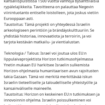
kansallispuistossa 1 500 vuotta vanhoja bysanttilaisia
rypälelajikkeita. Tavoitteena on palauttaa Negevin
viinintuotanto entiselle loistolleen, jota joskus vietiin
Eurooppaan asti.
Taustoitus: Tämä projekti on yhteydessä Israelin
arkeologiseen perintöön ja brändäyskulttuuriin. Se
yhdistää historiaa, innovaatiota ja terroirin, ja voi
tarjota kestävän matkailu- ja vientialustan.
Teknologia / Talous: Israel voi joutua ulos EU:n
lippulaivaprojektista Horizon tutkimusohjelmassa
Ynetin mukaan EU harkitsee Israelin sulkemista
Horizon-ohjelmasta humanitaarisen avun rajoitusten
takia Gazaan. Tämä voi merkitä merkittävää iskun
Israelin tieteelliselle ja taloudelliselle yhteistyölle ja
kansainväliselle maineelle.
Taustoitus: Horizon on keskeinen EU:n tutkimuksen ja
innovoinnin ohjelma. Israelin poissulkeminen voi