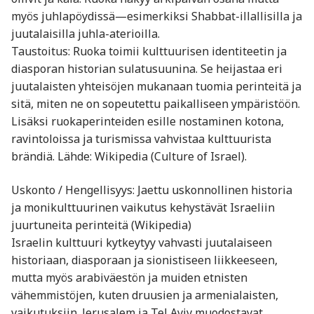
myös juhlapöydissä—esimerkiksi Shabbat-illallisilla ja
juutalaisilla juhla-aterioilla.
Taustoitus: Ruoka toimii kulttuurisen identiteetin ja
diasporan historian sulatusuunina. Se heijastaa eri
juutalaisten yhteisöjen mukanaan tuomia perinteitä ja
sitä, miten ne on sopeutettu paikalliseen ympäristöön.
Lisäksi ruokaperinteiden esille nostaminen kotona,
ravintoloissa ja turismissa vahvistaa kulttuurista
brändiä. Lähde: Wikipedia (Culture of Israel).
Uskonto / Hengellisyys: Jaettu uskonnollinen historia
ja monikulttuurinen vaikutus kehystävät Israeliin
juurtuneita perinteitä (Wikipedia)
Israelin kulttuuri kytkeytyy vahvasti juutalaiseen
historiaan, diasporaan ja sionistiseen liikkeeseen,
mutta myös arabiväestön ja muiden etnisten
vähemmistöjen, kuten druusien ja armenialaisten,
vaikutuksiin. Jerusalem ja Tel Aviv muodostavat