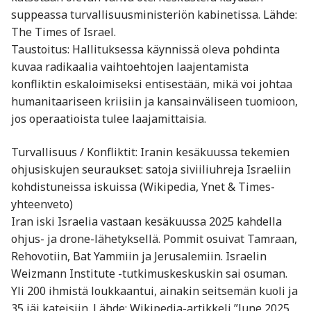
suppeassa turvallisuusministeriön kabinetissa. Lähde:
The Times of Israel.
Taustoitus: Hallituksessa käynnissä oleva pohdinta
kuvaa radikaalia vaihtoehtojen laajentamista
konfliktin eskaloimiseksi entisestään, mikä voi johtaa
humanitaariseen kriisiin ja kansainväliseen tuomioon,
jos operaatioista tulee laajamittaisia.
Turvallisuus / Konfliktit: Iranin kesäkuussa tekemien
ohjusiskujen seuraukset: satoja siviiliuhreja Israeliin
kohdistuneissa iskuissa (Wikipedia, Ynet & Times-
yhteenveto)
Iran iski Israelia vastaan kesäkuussa 2025 kahdella
ohjus- ja drone-lähetyksellä. Pommit osuivat Tamraan,
Rehovotiin, Bat Yammiin ja Jerusalemiin. Israelin
Weizmann Institute -tutkimuskeskuskin sai osuman.
Yli 200 ihmistä loukkaantui, ainakin seitsemän kuoli ja
35 jäi kateisiin. Lähde: Wikipedia-artikkeli ”June 2025