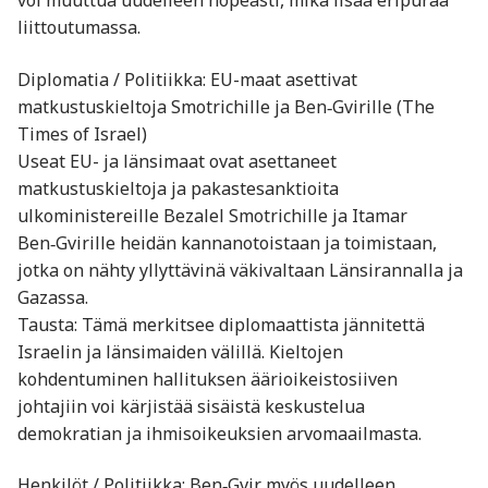
voi muuttua uudelleen nopeasti, mikä lisää eripuraa
liittoutumassa.
Diplomatia / Politiikka: EU-maat asettivat
matkustuskieltoja Smotrichille ja Ben‑Gvirille (The
Times of Israel)
Useat EU- ja länsimaat ovat asettaneet
matkustuskieltoja ja pakastesanktioita
ulkoministereille Bezalel Smotrichille ja Itamar
Ben‑Gvirille heidän kannanotoistaan ja toimistaan,
jotka on nähty yllyttävinä väkivaltaan Länsirannalla ja
Gazassa.
Tausta: Tämä merkitsee diplomaattista jännitettä
Israelin ja länsimaiden välillä. Kieltojen
kohdentuminen hallituksen äärioikeistosiiven
johtajiin voi kärjistää sisäistä keskustelua
demokratian ja ihmisoikeuksien arvomaailmasta.
Henkilöt / Politiikka: Ben‑Gvir myös uudelleen