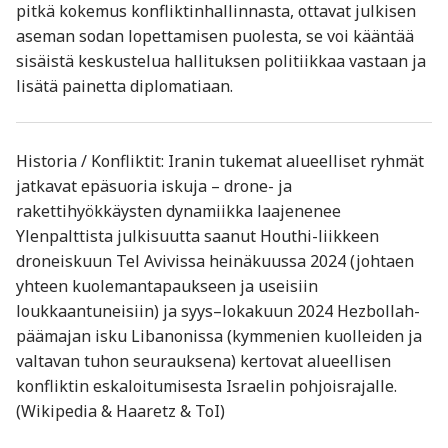
pitkä kokemus konfliktinhallinnasta, ottavat julkisen
aseman sodan lopettamisen puolesta, se voi kääntää
sisäistä keskustelua hallituksen politiikkaa vastaan ja
lisätä painetta diplomatiaan.
Historia / Konfliktit: Iranin tukemat alueelliset ryhmät
jatkavat epäsuoria iskuja – drone- ja
rakettihyökkäysten dynamiikka laajenenee
Ylenpalttista julkisuutta saanut Houthi-liikkeen
droneiskuun Tel Avivissa heinäkuussa 2024 (johtaen
yhteen kuolemantapaukseen ja useisiin
loukkaantuneisiin) ja syys–lokakuun 2024 Hezbollah-
päämajan isku Libanonissa (kymmenien kuolleiden ja
valtavan tuhon seurauksena) kertovat alueellisen
konfliktin eskaloitumisesta Israelin pohjoisrajalle.
(Wikipedia & Haaretz & ToI)