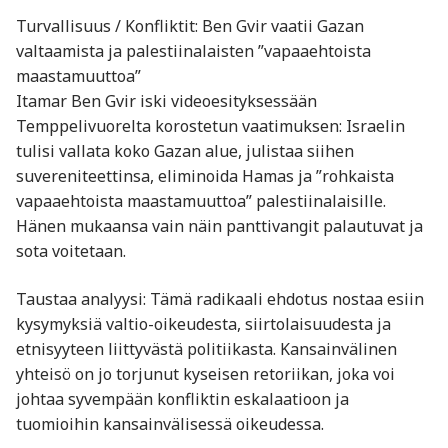
Turvallisuus / Konfliktit: Ben Gvir vaatii Gazan
valtaamista ja palestiinalaisten ”vapaaehtoista
maastamuuttoa”
Itamar Ben Gvir iski videoesityksessään
Temppelivuorelta korostetun vaatimuksen: Israelin
tulisi vallata koko Gazan alue, julistaa siihen
suvereniteettinsa, eliminoida Hamas ja ”rohkaista
vapaaehtoista maastamuuttoa” palestiinalaisille.
Hänen mukaansa vain näin panttivangit palautuvat ja
sota voitetaan
.
Taustaa analyysi: Tämä radikaali ehdotus nostaa esiin
kysymyksiä valtio-oikeudesta, siirtolaisuudesta ja
etnisyyteen liittyvästä politiikasta. Kansainvälinen
yhteisö on jo torjunut kyseisen retoriikan, joka voi
johtaa syvempään konfliktin eskalaatioon ja
tuomioihin kansainvälisessä oikeudessa.