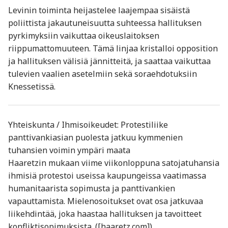
Levinin toiminta heijastelee laajempaa sisäistä
poliittista jakautuneisuutta suhteessa hallituksen
pyrkimyksiin vaikuttaa oikeuslaitoksen
riippumattomuuteen. Tämä linjaa kristalloi opposition
ja hallituksen välisiä jännitteitä, ja saattaa vaikuttaa
tulevien vaalien asetelmiin sekä soraehdotuksiin
Knessetissä.
Yhteiskunta / Ihmisoikeudet: Protestiliike
panttivankiasian puolesta jatkuu kymmenien
tuhansien voimin ympäri maata
Haaretzin mukaan viime viikonloppuna satojatuhansia
ihmisiä protestoi useissa kaupungeissa vaatimassa
humanitaarista sopimusta ja panttivankien
vapauttamista. Mielenosoitukset ovat osa jatkuvaa
liikehdintää, joka haastaa hallituksen ja tavoitteet
konfliktisopimuksista. ([haaretz.com])