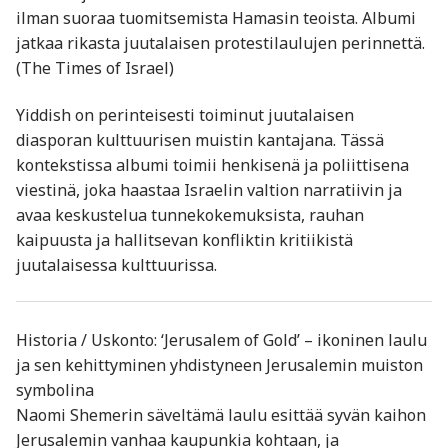
ilman suoraa tuomitsemista Hamasin teoista. Albumi
jatkaa rikasta juutalaisen protestilaulujen perinnettä.
(The Times of Israel)
Yiddish on perinteisesti toiminut juutalaisen
diasporan kulttuurisen muistin kantajana. Tässä
kontekstissa albumi toimii henkisenä ja poliittisena
viestinä, joka haastaa Israelin valtion narratiivin ja
avaa keskustelua tunnekokemuksista, rauhan
kaipuusta ja hallitsevan konfliktin kritiikistä
juutalaisessa kulttuurissa.
Historia / Uskonto: ‘Jerusalem of Gold’ – ikoninen laulu
ja sen kehittyminen yhdistyneen Jerusalemin muiston
symbolina
Naomi Shemerin säveltämä laulu esittää syvän kaihon
Jerusalemin vanhaa kaupunkia kohtaan, ja