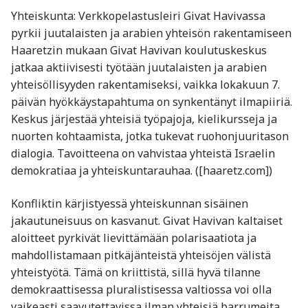
Yhteiskunta: Verkkopelastusleiri Givat Havivassa
pyrkii juutalaisten ja arabien yhteisön rakentamiseen
Haaretzin mukaan Givat Havivan koulutuskeskus
jatkaa aktiivisesti työtään juutalaisten ja arabien
yhteisöllisyyden rakentamiseksi, vaikka lokakuun 7.
päivän hyökkäystapahtuma on synkentänyt ilmapiiriä.
Keskus järjestää yhteisiä työpajoja, kielikursseja ja
nuorten kohtaamista, jotka tukevat ruohonjuuritason
dialogia. Tavoitteena on vahvistaa yhteistä Israelin
demokratiaa ja yhteiskuntarauhaa. ([haaretz.com])
Konfliktin kärjistyessä yhteiskunnan sisäinen
jakautuneisuus on kasvanut. Givat Havivan kaltaiset
aloitteet pyrkivät lievittämään polarisaatiota ja
mahdollistamaan pitkäjänteistä yhteisöjen välistä
yhteistyötä. Tämä on kriittistä, sillä hyvä tilanne
demokraattisessa pluralistisessa valtiossa voi olla
vaikeasti saavutettavissa ilman yhteisiä barrumeita.