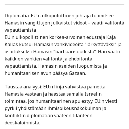
Diplomatia: EU:n ulkopoliittinen johtaja tuomitsee
Hamasin vangittujen julkaistut videot – vaatii välitöntä
vapauttamista
EU:n ulkopoliittinen korkea-arvoinen edustaja Kaja
Kallas kutsui Hamasin vankivideoita ”järkyttäväksi” ja
osoitukseksi Hamasin ”barbaarisuudesta”. Hän vaatii
kaikkien vankien välitöntä ja ehdoitonta
vapauttamista, Hamasin aseiden luopumista ja
humanitaarisen avun pääsyä Gazaan
.
Taustaa analyysi: EU:n linja vahvistaa painetta
Hamasia vastaan ja haastaa samalla Israelin
toimintaa, jos humanitaarinen apu estyy. EU:n viesti
pyrkii yhdistämään ihmisoikeusnäkökulman ja
konfliktin diplomatian vaateen tilanteen
deeskaloinnista.