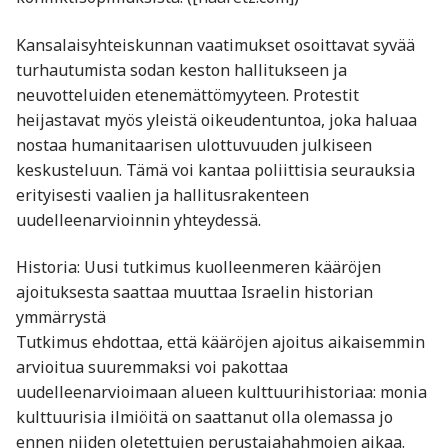
Kansalaisyhteiskunnan vaatimukset osoittavat syvää
turhautumista sodan keston hallitukseen ja
neuvotteluiden etenemättömyyteen. Protestit
heijastavat myös yleistä oikeudentuntoa, joka haluaa
nostaa humanitaarisen ulottuvuuden julkiseen
keskusteluun. Tämä voi kantaa poliittisia seurauksia
erityisesti vaalien ja hallitusrakenteen
uudelleenarvioinnin yhteydessä.
Historia: Uusi tutkimus kuolleenmeren kääröjen
ajoituksesta saattaa muuttaa Israelin historian
ymmärrystä
Tutkimus ehdottaa, että kääröjen ajoitus aikaisemmin
arvioitua suu­remmaksi voi pakottaa
uudelleenarvioimaan alueen kulttuurihistoriaa: monia
kulttuurisia ilmiöitä on saattanut olla olemassa jo
ennen niiden oletettujen perustajahahmojen aikaa.