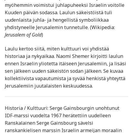
myöhemmin voimistui juhlapuheeksi Israelin voitolle
Kuuden päivän sodassa. Laulun säkeistöistä tuli
uudenlaista juhla- ja hengellistä symboliikkaa
yhdistyneelle Jerusalemin tunnetulle. (Wikipedia:
Jerusalem of Gold
)
Laulu kertoo siitä, miten kulttuuri voi yhdistää
historiaa ja nykyaikaa. Naomi Shemer kirjoitti laulun
ennen Israelin yliotetta itäiseen Jerusalemiin, ja lisäsi
sen jälkeen uuden säkeistön sodan jälkeen. Se kuvaa
kollektiivista vapautumista ja syvää henkistä yhteyttä
Jerusalemiin juutalaisten keskuudessa.
Historia / Kulttuuri: Serge Gainsbourgin unohtunut
IDF‑marssi vuodelta 1967 herätettiin uudelleen
Ranskalainen Serge Gainsbourg sävelsi
ranskankielisen marssin Israelin armeijan moraalin