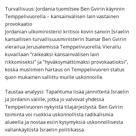
Turvallisuus: Jordania tuomitsee Ben Gvirin käynnin
Temppelivuorella – kansainvälisen lain vastainen
provokaatio
Jordanian ulkoministeriö kritisoi kovin sanoin Israelin
kansallisen turvallisuusministerin Itamar Ben Gvirin
vierailua Jerusalemissa Temppelivuorella. Vierailu
kuvaillaan ”räikeäksi kansainvälisen lain
rikkomiseksi” ja ”hyväksymättömäksi provokaatioksi”,
koska muslimien hartaus on Temppelivuoren status
quon mukainen sallittu muille uskonnoille
.
Taustaa analyysi: Tapahtuma lisää jännitteitä Israelin
ja Jordanin välille, jotka jo valvovat yhdessä
Temppelivuoren nykyistä tilajärjestystä. Ben Gvirin
toiminta voi ruokkia uskonnollista radikalismia
alueella ja nostaa esiin kysymyksiä uskonnollisesta
vallankäytöstä Israelin politikassa.