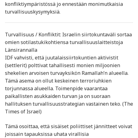
konfliktiympäristössä jo ennestään monimutkaisia
turvallisuuskysymyksiä.
Turvallisuus / Konfliktit: Israelin siirtokuntaväli sortaa
omien sotilastukikohtiensa turvallisuuslaitteistoja
Länsirannalla
IDF vahvisti, että juutalaissiirtokuntien aktivistit
(settlerit) polttivat tahallisesti monien miljoonien
shekelien arvoisen turvayksikön Ramallah’n alueella.
Tämä asema on ollut keskeinen terroriuhkien
torjunnassa alueella. Toimenpide vaarantaa
paikallisten asukkaiden turvan ja on suoraan
hallituksen turvallisuusstrategian vastainen teko. (The
Times of Israel)
Tämä osoittaa, että sisäiset poliittiset jännitteet voivat
joissain tapauksissa uhata virallisia