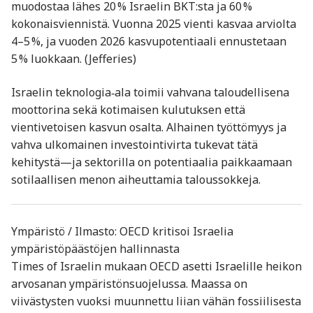
muodostaa lähes 20 % Israelin BKT:sta ja 60 %
kokonaisviennistä. Vuonna 2025 vienti kasvaa arviolta
4–5 %, ja vuoden 2026 kasvupotentiaali ennustetaan
5 % luokkaan. (Jefferies)
Israelin teknologia‑ala toimii vahvana taloudellisena
moottorina sekä kotimaisen kulutuksen että
vientivetoisen kasvun osalta. Alhainen työttömyys ja
vahva ulkomainen investointivirta tukevat tätä
kehitystä—ja sektorilla on potentiaalia paikkaamaan
sotilaallisen menon aiheuttamia taloussokkeja.
Ympäristö / Ilmasto: OECD kritisoi Israelia
ympäristöpäästöjen hallinnasta
Times of Israelin mukaan OECD asetti Israelille heikon
arvosanan ympäristönsuojelussa. Maassa on
viivästysten vuoksi muunnettu liian vähän fossiilisesta