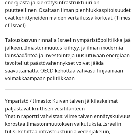
energiasta ja kierrätysinfrastruktuuri on
puutteellinen. Osaltaan ilman pienhiukkaspitoisuudet
ovat kehittyneiden maiden vertailussa korkeat. (Times
of Israel)
Talouskasvun rinnalla Israelin ympäristöpolitiikka jää
jälkeen. Ilmastonmuutos kiihtyy, ja ilman modernia
lainsäädäntöä ja investointeja uusiutuvaan energiaan
tavoitellut päästövähennykset voivat jäädä
saavuttamatta. OECD kehottaa vahvasti linjaamaan
voimakkaampaan politiikkaan.
Ympäristö / Ilmasto: Kuivan talven jälkilaskelmat
paljastavat kriittisen vesitilanteen
Ynetin raportti vahvistaa: viime talven ennätyskuivuus
korostaa Ilmastonmuutoksen vaikutuksia. Israelin
tulisi kehittää infrastruktuuria vedenjakelun,