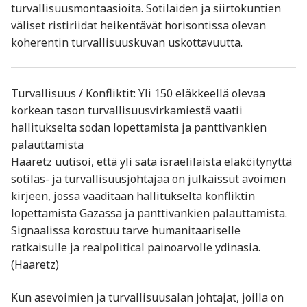
turvallisuusmontaasioita. Sotilaiden ja siirtokuntien
väliset ristiriidat heikentävät horisontissa olevan
koherentin turvallisuuskuvan uskottavuutta.
Turvallisuus / Konfliktit: Yli 150 eläkkeellä olevaa
korkean tason turvallisuusvirkamiestä vaatii
hallitukselta sodan lopettamista ja panttivankien
palauttamista
Haaretz uutisoi, että yli sata israelilaista eläköitynyttä
sotilas- ja turvallisuusjohtajaa on julkaissut avoimen
kirjeen, jossa vaaditaan hallitukselta konfliktin
lopettamista Gazassa ja panttivankien palauttamista.
Signaalissa korostuu tarve humanitaariselle
ratkaisulle ja realpolitical painoarvolle ydinasia.
(Haaretz)
Kun asevoimien ja turvallisuusalan johtajat, joilla on