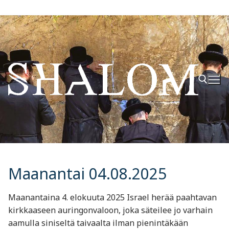
Hyppää
sisältöön
Hae:
Maanantai 04.08.2025
Maanantaina 4. elokuuta 2025 Israel herää paahtavan
kirkkaaseen auringonvaloon, joka säteilee jo varhain
aamulla siniseltä taivaalta ilman pienintäkään