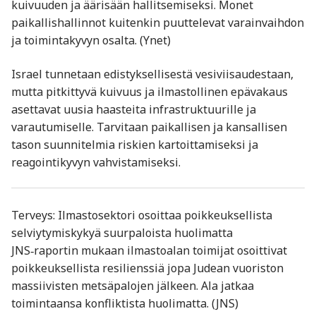
kuivuuden ja äärisään hallitsemiseksi. Monet
paikallishallinnot kuitenkin puuttelevat varainvaihdon
ja toimintakyvyn osalta. (Ynet)
Israel tunnetaan edistyksellisestä vesiviisaudestaan,
mutta pitkittyvä kuivuus ja ilmastollinen epävakaus
asettavat uusia haasteita infrastruktuurille ja
varautumiselle. Tarvitaan paikallisen ja kansallisen
tason suunnitelmia riskien kartoittamiseksi ja
reagointikyvyn vahvistamiseksi.
Terveys: Ilmastosektori osoittaa poikkeuksellista
selviytymiskykyä suurpaloista huolimatta
JNS‑raportin mukaan ilmastoalan toimijat osoittivat
poikkeuksellista resilienssiä jopa Judean vuoriston
massiivisten metsäpalojen jälkeen. Ala jatkaa
toimintaansa konfliktista huolimatta. (JNS)