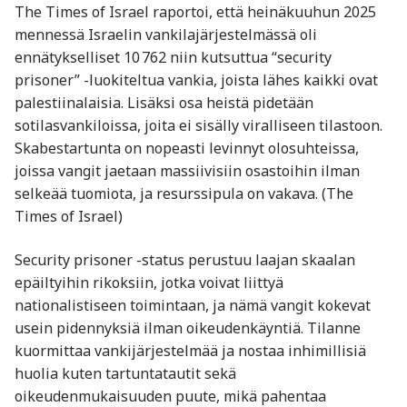
The Times of Israel raportoi, että heinäkuuhun 2025
mennessä Israelin vankilajärjestelmässä oli
ennätykselliset 10 762 niin kutsuttua “security
prisoner” -luokiteltua vankia, joista lähes kaikki ovat
palestiinalaisia. Lisäksi osa heistä pidetään
sotilasvankiloissa, joita ei sisälly viralliseen tilastoon.
Skabestartunta on nopeasti levinnyt olosuhteissa,
joissa vangit jaetaan massiivisiin osastoihin ilman
selkeää tuomiota, ja resurssipula on vakava. (The
Times of Israel)
Security prisoner -status perustuu laajan skaalan
epäiltyihin rikoksiin, jotka voivat liittyä
nationalistiseen toimintaan, ja nämä vangit kokevat
usein pidennyksiä ilman oikeudenkäyntiä. Tilanne
kuormittaa vankijärjestelmää ja nostaa inhimillisiä
huolia kuten tartuntatautit sekä
oikeudenmukaisuuden puute, mikä pahentaa