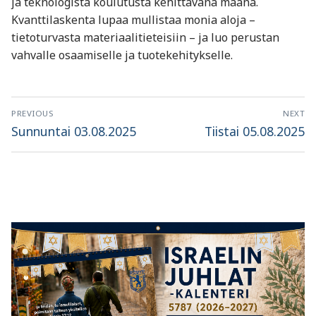
ja teknologista koulutusta kehittävänä maana.
Kvanttilaskenta lupaa mullistaa monia aloja –
tietoturvasta materiaalitieteisiin – ja luo perustan
vahvalle osaamiselle ja tuotekehitykselle.
Artikkelien
PREVIOUS
NEXT
selaus
Previous
Next
Sunnuntai 03.08.2025
Tiistai 05.08.2025
post:
post: