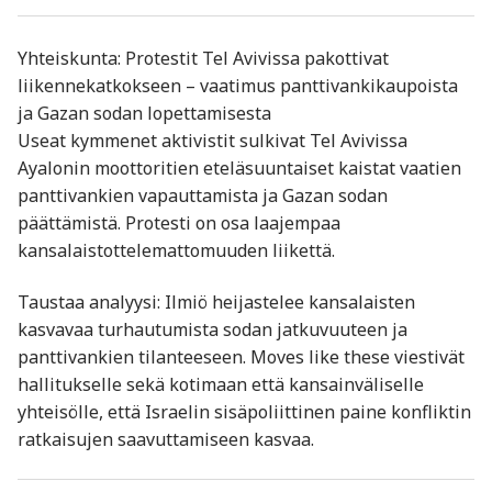
Yhteiskunta: Protestit Tel Avivissa pakottivat
liikennekatkokseen – vaatimus panttivankikaupoista
ja Gazan sodan lopettamisesta
Useat kymmenet aktivistit sulkivat Tel Avivissa
Ayalonin moottoritien eteläsuuntaiset kaistat vaatien
panttivankien vapauttamista ja Gazan sodan
päättämistä. Protesti on osa laajempaa
kansalaistottelemattomuuden liikettä
.
Taustaa analyysi: Ilmiö heijastelee kansalaisten
kasvavaa turhautumista sodan jatkuvuuteen ja
panttivankien tilanteeseen. Moves like these viestivät
hallitukselle sekä kotimaan että kansainväliselle
yhteisölle, että Israelin sisäpoliittinen paine konfliktin
ratkaisujen saavuttamiseen kasvaa.