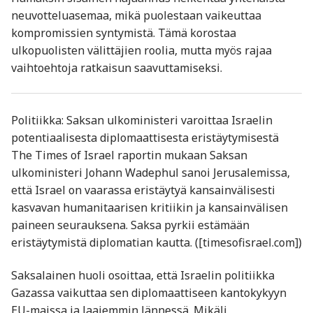
neuvotteluasemaa, mikä puolestaan vaikeuttaa
kompromissien syntymistä. Tämä korostaa
ulkopuolisten välittäjien roolia, mutta myös rajaa
vaihtoehtoja ratkaisun saavuttamiseksi.
Politiikka: Saksan ulkoministeri varoittaa Israelin
potentiaalisesta diplomaattisesta eristäytymisestä
The Times of Israel raportin mukaan Saksan
ulkoministeri Johann Wadephul sanoi Jerusalemissa,
että Israel on vaarassa eristäytyä kansainvälisesti
kasvavan humanitaarisen kritiikin ja kansainvälisen
paineen seurauksena. Saksa pyrkii estämään
eristäytymistä diplomatian kautta. ([timesofisrael.com])
Saksalainen huoli osoittaa, että Israelin politiikka
Gazassa vaikuttaa sen diplomaattiseen kantokykyyn
EU-maissa ja laajemmin lännessä. Mikäli