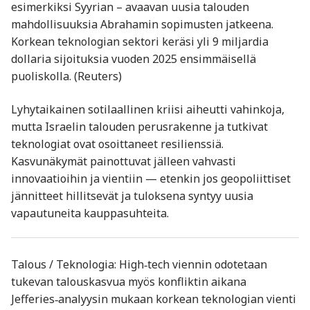
esimerkiksi Syyrian – avaavan uusia talouden
mahdollisuuksia Abrahamin sopimusten jatkeena.
Korkean teknologian sektori keräsi yli 9 miljardia
dollaria sijoituksia vuoden 2025 ensimmäisellä
puoliskolla. (Reuters)
Lyhytaikainen sotilaallinen kriisi aiheutti vahinkoja,
mutta Israelin talouden perusrakenne ja tutkivat
teknologiat ovat osoittaneet resilienssiä.
Kasvunäkymät painottuvat jälleen vahvasti
innovaatioihin ja vientiin — etenkin jos geopoliittiset
jännitteet hillitsevät ja tuloksena syntyy uusia
vapautuneita kauppasuhteita.
Talous / Teknologia: High‑tech viennin odotetaan
tukevan talouskasvua myös konfliktin aikana
Jefferies‑analyysin mukaan korkean teknologian vienti