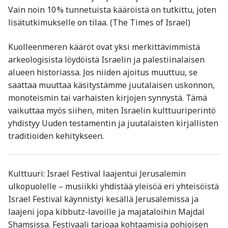
Vain noin 10 % tunnetuista kääröistä on tutkittu, joten
lisätutkimukselle on tilaa. (The Times of Israel)
Kuolleenmeren kääröt ovat yksi merkittävimmistä
arkeologisista löydöistä Israelin ja palestiinalaisen
alueen historiassa. Jos niiden ajoitus muuttuu, se
saattaa muuttaa käsitystämme juutalaisen uskonnon,
monoteismin tai varhaisten kirjojen synnystä. Tämä
vaikuttaa myös siihen, miten Israelin kulttuuriperintö
yhdistyy Uuden testamentin ja juutalaisten kirjallisten
traditioiden kehitykseen.
Kulttuuri: Israel Festival laajentui Jerusalemin
ulkopuolelle – musiikki yhdistää yleisöä eri yhteisöistä
Israel Festival käynnistyi kesällä Jerusalemissa ja
laajeni jopa kibbutz-lavoille ja majataloihin Majdal
Shamsissa. Festivaali tarjoaa kohtaamisia pohjoisen