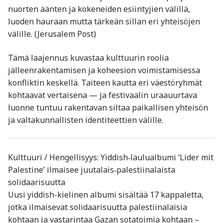
nuorten äänten ja kokeneiden esiintyjien välillä,
luoden hauraan mutta tärkeän sillan eri yhteisöjen
välille. (Jerusalem Post)
Tämä laajennus kuvastaa kulttuurin roolia
jälleenrakentamisen ja koheesion voimistamisessa
konfliktin keskellä. Taiteen kautta eri väestöryhmät
kohtaavat vertaisena — ja festivaalin uraauurtava
luonne tuntuu rakentavan siltaa paikallisen yhteisön
ja valtakunnallisten identiteettien välille.
Kulttuuri / Hengellisyys: Yiddish‑laulualbumi ‘Lider mit
Palestine’ ilmaisee juutalais‑palestiinalaista
solidaarisuutta
Uusi yiddish-kielinen albumi sisältää 17 kappaletta,
jotka ilmaisevat solidaarisuutta palestiinalaisia
kohtaan ja vastarintaa Gazan sotatoimia kohtaan –