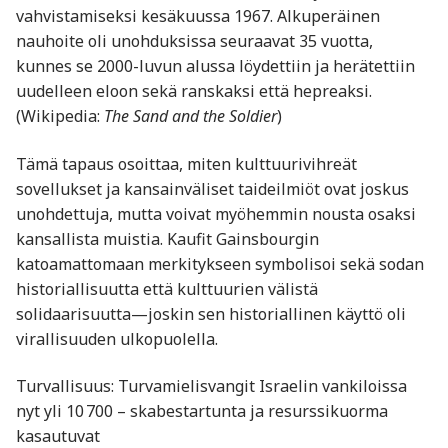
vahvistamiseksi kesäkuussa 1967. Alkuperäinen
nauhoite oli unohduksissa seuraavat 35 vuotta,
kunnes se 2000-luvun alussa löydettiin ja herätettiin
uudelleen eloon sekä ranskaksi että hepreaksi.
(Wikipedia:
The Sand and the Soldier
)
Tämä tapaus osoittaa, miten kulttuurivihreät
sovellukset ja kansainväliset taideilmiöt ovat joskus
unohdettuja, mutta voivat myöhemmin nousta osaksi
kansallista muistia. Kaufit Gainsbourgin
katoamattomaan merkitykseen symbolisoi sekä sodan
historiallisuutta että kulttuurien välistä
solidaarisuutta—joskin sen historiallinen käyttö oli
virallisuuden ulkopuolella.
Turvallisuus: Turvamielisvangit Israelin vankiloissa
nyt yli 10 700 – skabestartunta ja resurssikuorma
kasautuvat