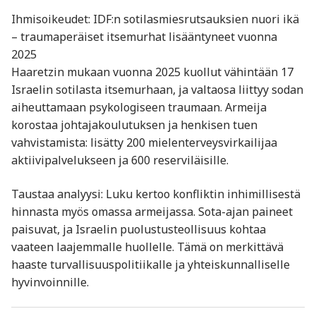
Ihmisoikeudet: IDF:n sotilasmiesrutsauksien nuori ikä
– traumaperäiset itsemurhat lisääntyneet vuonna
2025
Haaretzin mukaan vuonna 2025 kuollut vähintään 17
Israelin sotilasta itsemurhaan, ja valtaosa liittyy sodan
aiheuttamaan psykologiseen traumaan. Armeija
korostaa johtajakoulutuksen ja henkisen tuen
vahvistamista: lisätty 200 mielenterveysvirkailijaa
aktiivipalvelukseen ja 600 reserviläisille
.
Taustaa analyysi: Luku kertoo konfliktin inhimillisestä
hinnasta myös omassa armeijassa. Sota-ajan paineet
paisuvat, ja Israelin puolustusteollisuus kohtaa
vaateen laajemmalle huollelle. Tämä on merkittävä
haaste turvallisuuspolitiikalle ja yhteiskunnalliselle
hyvinvoinnille.