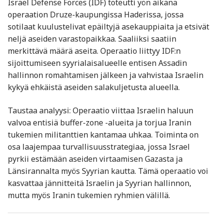
Israel Defense Forces (IDF) toteutti yön aikana
operaation Druze-kaupungissa Haderissa, jossa
sotilaat kuulustelivat epäiltyjä asekauppiaita ja etsivät
neljä aseiden varastopaikkaa. Saaliiksi saatiin
merkittävä määrä aseita. Operaatio liittyy IDF:n
sijoittumiseen syyrialaisalueelle entisen Assadin
hallinnon romahtamisen jälkeen ja vahvistaa Israelin
kykyä ehkäistä aseiden salakuljetusta alueella
.
Taustaa analyysi: Operaatio viittaa Israelin haluun
valvoa entisiä buffer-zone -alueita ja torjua Iranin
tukemien militanttien kantamaa uhkaa. Toiminta on
osa laajempaa turvallisuusstrategiaa, jossa Israel
pyrkii estämään aseiden virtaamisen Gazasta ja
Länsirannalta myös Syyrian kautta. Tämä operaatio voi
kasvattaa jännitteitä Israelin ja Syyrian hallinnon,
mutta myös Iranin tukemien ryhmien välillä.