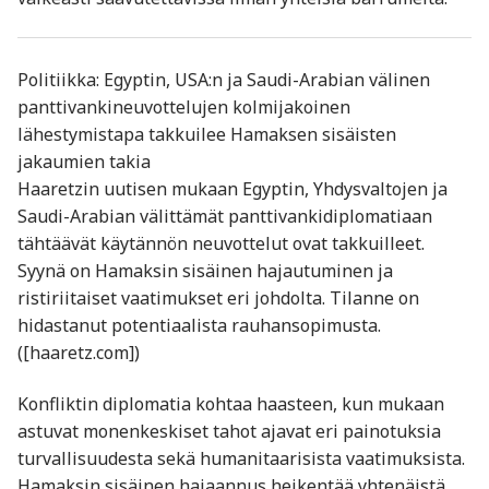
Politiikka: Egyptin, USA:n ja Saudi-Arabian välinen
panttivankineuvottelujen kolmijakoinen
lähestymistapa takkuilee Hamaksen sisäisten
jakaumien takia
Haaretzin uutisen mukaan Egyptin, Yhdysvaltojen ja
Saudi-Arabian välittämät panttivankidiplomatiaan
tähtäävät käytännön neuvottelut ovat takkuilleet.
Syynä on Hamaksin sisäinen hajautuminen ja
ristiriitaiset vaatimukset eri johdolta. Tilanne on
hidastanut potentiaalista rauhansopimusta.
([haaretz.com])
Konfliktin diplomatia kohtaa haasteen, kun mukaan
astuvat monenkeskiset tahot ajavat eri painotuksia
turvallisuudesta sekä humanitaarisista vaatimuksista.
Hamaksin sisäinen hajaannus heikentää yhtenäistä