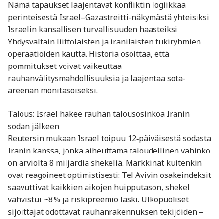
Nämä tapaukset laajentavat konfliktin logiikkaa
perinteisestä Israel–Gazastreitti-näkymästä yhteisiksi
Israelin kansallisen turvallisuuden haasteiksi
Yhdysvaltain liittolaisten ja iranilaisten tukiryhmien
operaatioiden kautta. Historia osoittaa, että
pommitukset voivat vaikeuttaa
rauhanvälitysmahdollisuuksia ja laajentaa sota-
areenan monitasoiseksi.
Talous: Israel hakee rauhan talousosinkoa Iranin
sodan jälkeen
Reutersin mukaan Israel toipuu 12‑päiväisestä sodasta
Iranin kanssa, jonka aiheuttama taloudellinen vahinko
on arviolta 8 miljardia shekeliä. Markkinat kuitenkin
ovat reagoineet optimistisesti: Tel Avivin osakeindeksit
saavuttivat kaikkien aikojen huipputason, shekel
vahvistui ~8 % ja riskipreemio laski. Ulkopuoliset
sijoittajat odottavat rauhanrakennuksen tekijöiden –