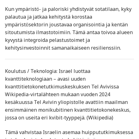
Kun ympäristö- ja paloriski yhdistyvät sotatilaan, kyky
palautua ja jatkaa kehitystä korostaa
ympäristösektorin joustavaa organisointia ja kentän
sitoutumista ilmastotoimiin. Tämä antaa toivoa alueen
kyvystä integroida pelastustoimet ja
kehitysinvestoinnit samanaikaiseen resilienssiin.
Koulutus / Teknologia: Israel luottaa
kvanttiteknologiaan – avasi uuden
kvanttitietokonetutkimuskeskuksen Tel Avivissa
Wikipedia-virtalähteen mukaan vuoden 2024
kesäkuussa Tel Avivin yliopistolle avattiin maailman
ensimmäinen monikubitinen kvanttitietokonekeskus,
jossa on useita eri kvibit-tyyppejä. (Wikipedia)
Tämä vahvistaa Israelin asemaa huippututkimuksessa