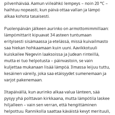
pilvenhäivää. Aamun viileähkö lempeys – noin 20 °C –
haihtuu nopeasti, kun päivä ottaa vallan ja lämpö
alkaa kohota tasaisesti.
Puolenpäivän jälkeen aurinko on armottomimmillaan:
lämpömittarit kipuavat 34 asteen tuntumaan
erityisesti sisämaassa ja etelässä, missä kuivailmasto
saa hiekan hohkaamaan kuin uuni. Aavikkotuuli
kuiskailee Negevin laaksoissa ja Judean rinteillä,
mutta ei tuo helpotusta – päinvastoin, se vain
kuljettaa mukanaan lisää lämpöä. Ilmassa leijuu tuttu,
kesäinen väreily, joka saa etäisyydet sumenemaan ja
varjot pakenemaan.
Iltapäivällä, kun aurinko alkaa valua länteen, sää
pysyy yhä polttavan kirkkaana, mutta lämpötila laskee
hiljalleen – vain sen verran, että hengittäminen
helpottuu. Rannikolla saattaa käväistä kevyt merituuli,