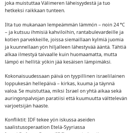
joka muistuttaa Välimeren läheisyydestä ja tuo
hetkeksi raikkaan tunteen.
Ilta tuo mukanaan lempeämmän lämmön – noin 24 °C
– ja kutsuu ihmisiä kahviloihin, rantabulevardeille ja
kotien parvekkeille, joissa siemaillaan kylmiä juomia
ja kuunnellaan yön hiljalleen lähestyvää ääntä. Tähtiä
alkaa ilmestyä taivaalle kuin huomaamatta, mutta
lämpö ei hellitä: yökin jää kesäisen lämpimäksi.
Kokonaisuudessaan päivä on tyypillinen israelilainen
loppukesän hellepäivä – kirkas, kuuma ja täynnä
valoa. Se muistuttaa, miksi Israel on yhtä aikaa sekä
auringonpalvojan paratiisi että kuumuutta välttelevän
varjoetsijän haaste.
Konfliktit: IDF tekee yön iskussa aseiden
saalistusoperaation Etelä-Syyriassa