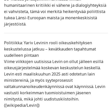
humanitaarinen kritiikki ei vähene ja dialogiyhteyksiä
ei vahvisteta, tämä voi merkitä heikentyvää poliittista
tukea Länsi-Euroopan maista ja monenkeskisistä
järjestöistä.
Politiikka: Yariv Levinin rooli oikeuskehityksen
keskustelussa jatkuu – kevätkauden tapahtumat
uudelleen pintaan
Viime viikkojen uutisissa Levin on ollut jälleen esillä
oikeusjärjestelmää koskevan keskustelun keskellä.
Levin esti maaliskuuhun 2025 asti odotetun lain
ministereinä, ja myös syyteprosessit
valtakunnanoikeudenkäynnissä ovat käynnissä. Levin
vastusti korkeimman tuomioistuimen jäsenen
nimitystä, mikä johti uudistuskiistoihin.
([wikipedia/Levin])