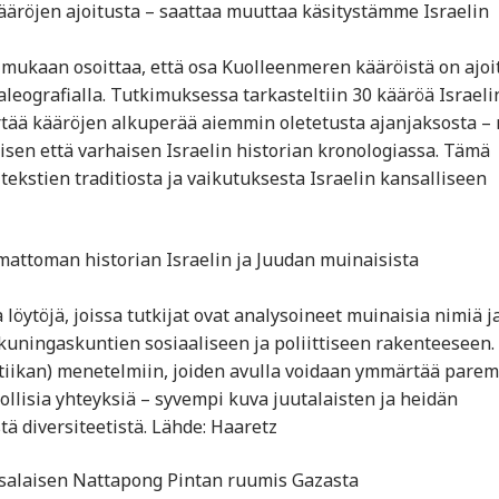
äröjen ajoitusta – saattaa muuttaa käsitystämme Israelin
 mukaan osoittaa, että osa Kuolleenmeren kääröistä on ajoi
aleografialla. Tutkimuksessa tarkasteltiin 30 kääröä Israeli
irtää kääröjen alkuperää aiemmin oletetusta ajanjaksosta –
isen että varhaisen Israelin historian kronologiassa. Tämä
ekstien traditiosta ja vaikutuksesta Israelin kansalliseen
mattoman historian Israelin ja Juudan muinaisista
 löytöjä, joissa tutkijat ovat analysoineet muinaisia nimiä j
kuningaskuntien sosiaaliseen ja poliittiseen rakenteeseen.
iikan) menetelmiin, joiden avulla voidaan ymmärtää pare
mollisia yhteyksiä – syvempi kuva juutalaisten ja heidän
ä diversiteetistä. Lähde: Haaretz
ansalaisen Nattapong Pintan ruumis Gazasta