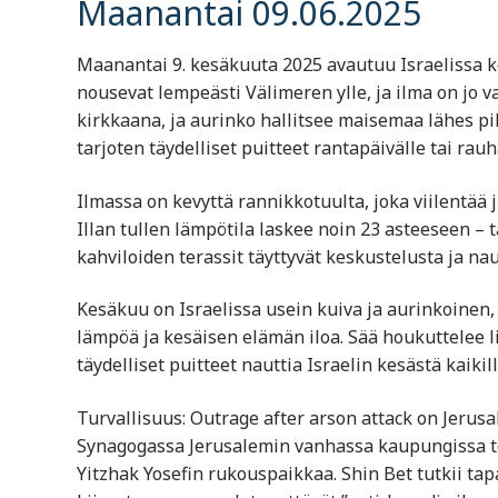
Maanantai 09.06.2025
Maanantai 9. kesäkuuta 2025 avautuu Israelissa k
nousevat lempeästi Välimeren ylle, ja ilma on jo 
kirkkaana, ja aurinko hallitsee maisemaa lähes pi
tarjoten täydelliset puitteet rantapäivälle tai ra
Ilmassa on kevyttä rannikkotuulta, joka viilentää 
Illan tullen lämpötila laskee noin 23 asteeseen – 
kahviloiden terassit täyttyvät keskustelusta ja nau
Kesäkuu on Israelissa usein kuiva ja aurinkoinen,
lämpöä ja kesäisen elämän iloa. Sää houkuttelee lii
täydelliset puitteet nauttia Israelin kesästä kaikilla
Turvallisuus: Outrage after arson attack on Jerus
Synagogassa Jerusalemin vanhassa kaupungissa teh
Yitzhak Yosefin rukouspaikkaa. Shin Bet tutkii tap