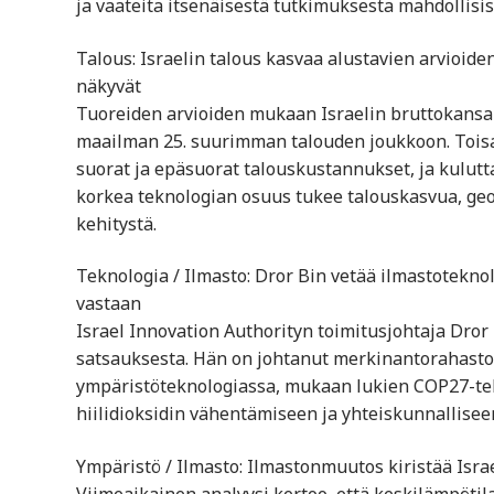
ja vaateita itsenäisestä tutkimuksesta mahdollisis
Talous: Israelin talous kasvaa alustavien arvioi
näkyvät
Tuoreiden arvioiden mukaan Israelin bruttokansa
maailman 25. suurimman talouden joukkoon. Toisa
suorat ja epäsuorat talouskustannukset, ja kulutta
korkea teknologian osuus tukee talouskasvua, geop
kehitystä.
Teknologia / Ilmasto: Dror Bin vetää ilmastotekno
vastaan
Israel Innovation Authorityn toimitusjohtaja Dror
satsauksesta. Hän on johtanut merkinantorahastoa
ympäristöteknologiassa, mukaan lukien COP27-te
hiilidioksidin vähentämiseen ja yhteiskunnallise
Ympäristö / Ilmasto: Ilmastonmuutos kiristää Isra
Viimeaikainen analyysi kertoo, että keskilämpötil