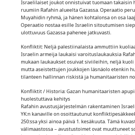
Israelilaiset joukot onnistuivat tuomaan takaisi
ruumiin Rafahin alueelta Gazassa. Operaatio perus
Muyahidin ryhmä, ja hänen kohtalonsa on osa laa
Operaatio nostaa esille Israelin sitoutumisen sie
ulottuvuus Gazassa pahenee jatkuvasti.
Konfliktit: Neljä palestiinalaista ammuttiin kuol
Israelin armeija laukaisi varoituslaukauksia Rafa
mukaan laukaukset osuivat siviileihin, neljä kuoli 
mutta aseistettujen joukkojen läsnäolo etenkin h
tilanteen hallinnan riskistä ja humanitaaristen 
Konfliktit / Historia: Gazan humanitaaristen apup
huolestuttava kehitys
Rafahin avustusjärjestelmän rakentaminen Israel
YK:n kanaville on osoittautunut konfliktipesäkkee
250:ssa yksi ainoa päivä 1. kesäkuuta. Tämä kuva
välimaastossa – avustustoimet ovat muuttuneet sod