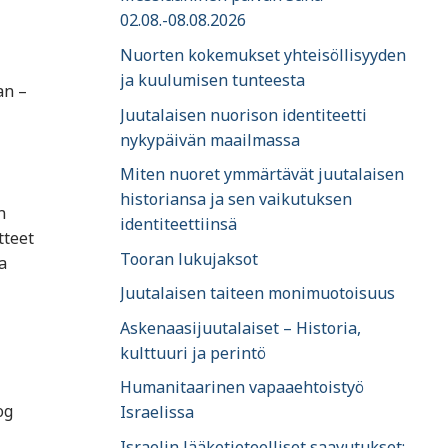
02.08.-08.08.2026
Nuorten kokemukset yhteisöllisyyden
ja kuulumisen tunteesta
an –
Juutalaisen nuorison identiteetti
nykypäivän maailmassa
Miten nuoret ymmärtävät juutalaisen
historiansa ja sen vaikutuksen
n
identiteettiinsä
tteet
Tooran lukujaksot
a
Juutalaisen taiteen monimuotoisuus
Askenaasijuutalaiset – Historia,
kulttuuri ja perintö
Humanitaarinen vapaaehtoistyö
og
Israelissa
Israelin lääketieteelliset saavutukset: