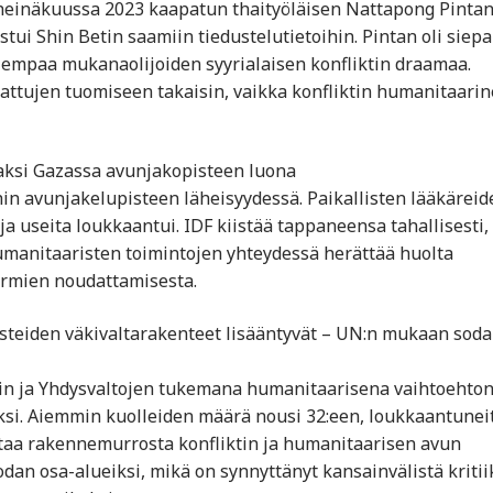
n heinäkuussa 2023 kaapatun thaityöläisen Nattapong Pinta
tui Shin Betin saamiin tiedustelutietoihin. Pintan oli siep
jempaa mukanaolijoiden syyrialaisen konfliktin draamaa.
pattujen tuomiseen takaisin, vaikka konfliktin humanitaari
iaaksi Gazassa avunjakopisteen luona
hin avunjakelupisteen läheisyydessä. Paikallisten lääkäreid
ja useita loukkaantui. IDF kiistää tappaneensa tahallisesti,
umanitaaristen toimintojen yhteydessä herättää huolta
normien noudattamisesta.
isteiden väkivaltarakenteet lisääntyvät – UN:n mukaan sod
in ja Yhdysvaltojen tukemana humanitaarisena vaihtoehto
ksi. Aiemmin kuolleiden määrä nousi 32:een, loukkaantuneit
staa rakennemurrosta konfliktin ja humanitaarisen avun
an osa-alueiksi, mikä on synnyttänyt kansainvälistä kritii