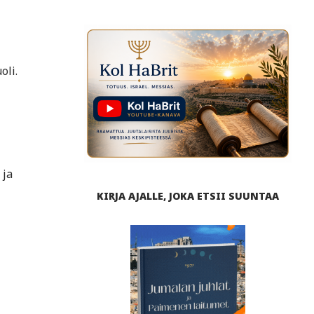
oli.
 ja
KIRJA AJALLE, JOKA ETSII SUUNTAA