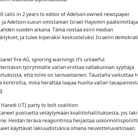
0 calls in 2 years to editor of Adelson‑owned newspaper
in ja Adelson‑suvun omistaman Israel Hayomin päätoimittaj
 kahden vuoden aikana. Tämä nostaa esiin median
ilykset, ja tulee kiperäksi keskusteluksi Israelin demokrat
 panel fire AG, ignoring warnings it’s unlawful
steritason työryhmälle vallan erottaa valtakunnan syyttäjä
ituksista, että toimi on lainvastainen. Taustalla vaikuttaa 
ta kontrollia, mikä herättää laajaa huolta vallan tasapainost
g
 Haredi UTJ party to bolt coalition
aneet puoluetta vetäytymään koalitiohallituksesta, jos laki
e. Heidän terävä reagointinsa heijastaa uskonnollispoliitt
ueet käyttävät lakiuudistuksia omana neuvotteluvaltinaan.