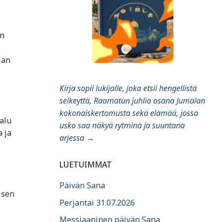
an
ian
Kirja sopii lukijalle, joka etsii hengellistä
selkeyttä, Raamatun juhlia osana Jumalan
kokonaiskertomusta sekä elämää, jossa
halu
usko saa näkyä rytminä ja suuntana
a ja
arjessa
→
LUETUIMMAT
Päivän Sana
isen
Perjantai 31.07.2026
Messiaaninen päivän Sana