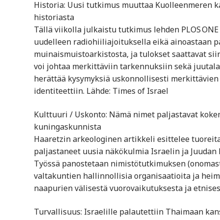
Historia: Uusi tutkimus muuttaa Kuolleenmeren kä
historiasta
Tällä viikolla julkaistu tutkimus lehden PLOS ONE
uudelleen radiohiiliajoituksella eikä ainoastaan p
muinaismuistoarkistosta, ja tulokset saattavat si
voi johtaa merkittäviin tarkennuksiin sekä juutala
herättää kysymyksiä uskonnollisesti merkittävien t
identiteettiin. Lähde: Times of Israel
Kulttuuri / Uskonto: Nämä nimet paljastavat koke
kuningaskunnista
Haaretzin arkeologinen artikkeli esittelee tuoreita
paljastaneet uusia näkökulmia Israelin ja Juudan 
Työssä panostetaan nimistötutkimuksen (onomast
valtakuntien hallinnollisia organisaatioita ja hei
naapurien välisestä vuorovaikutuksesta ja etnisest
Turvallisuus: Israelille palautettiin Thaimaan k