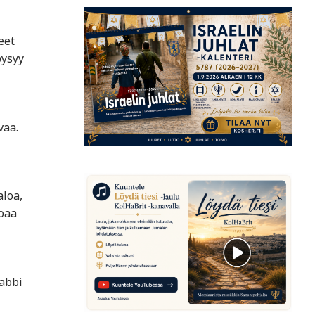
eet
pysyy
vaa.
aloa,
joaa
abbi