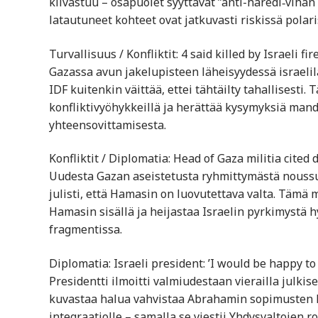
kiivastuu – osapuolet syyttävät ”anti-haredi‑vihan
latautuneet kohteet ovat jatkuvasti riskissä polar
Turvallisuus / Konfliktit: 4 said killed by Israeli fi
Gazassa avun jakelupisteen läheisyydessä israelila
IDF kuitenkin väittää, ettei tähtäilty tahallisesti
konfliktivyöhykkeillä ja herättää kysymyksiä mand
yhteensovittamisesta.
Konfliktit / Diplomatia: Head of Gaza militia cit
Uudesta Gazan aseistetusta ryhmittymästä noussut 
julisti, että Hamasin on luovutettava valta. Tämä
Hamasin sisällä ja heijastaa Israelin pyrkimystä h
fragmentissa.
Diplomatia: Israeli president: ’I would be happy to
Presidentti ilmoitti valmiudestaan vierailla julkis
kuvastaa halua vahvistaa Abrahamin sopimusten la
integraatiolle – samalla se viestii Yhdysvaltojen ro