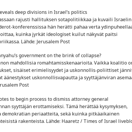
eveals deep divisions in Israel’s politics
saan rajusti hallituksen sotapolitiikkaa ja kuvaili Israelin
derot-konferenssissa hän herätti pahaa verta ydinpuheella
ttaa, kuinka jyrkät ideologiset kuilut näkyvät paitsi
riikassa. Lähde: Jerusalem Post
etanyahu’s government on the brink of collapse?
nnon mahdollisia romahtamisskenaarioita. Vaikka koalitio o
set, sisäiset erimielisyydet ja uskonnollis‑poliittiset jänni
t äänestykset uskonnollisvapautta ja syyttäjänviran asema
Jerusalem Post
otes to begin process to dismiss attorney general
kunnan syyttäjän erottamiseksi. Tämä herättää kysymyksen,
a demokratian periaatteita, sekä kuinka pitkäaikainen
teisistä rakenteista. Lähde: Haaretz / Times of Israel livebl