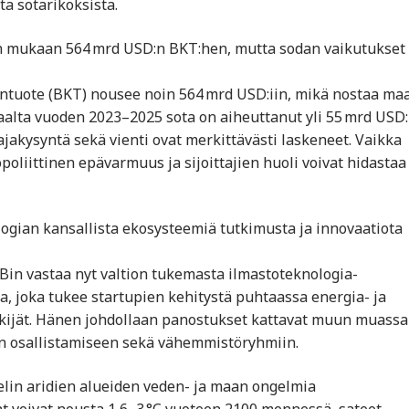
ta sotarikoksista.
den mukaan 564 mrd USD:n BKT:hen, mutta sodan vaikutukset
ntuote (BKT) nousee noin 564 mrd USD:iin, mikä nostaa ma
alta vuoden 2023–2025 sota on aiheuttanut yli 55 mrd USD
jakysyntä sekä vienti ovat merkittävästi laskeneet. Vaikka
oliittinen epävarmuus ja sijoittajien huoli voivat hidastaa
logian kansallista ekosysteemiä tutkimusta ja innovaatiota
 Bin vastaa nyt valtion tukemasta ilmastoteknologia-
, joka tukee startupien kehitystä puhtaassa energia- ja
kijät. Hänen johdollaan panostukset kattavat muun muassa
en osallistamiseen sekä vähemmistöryhmiin.
elin aridien alueiden veden- ja maan ongelmia
at voivat nousta 1,6–3 °C vuoteen 2100 mennessä, sateet