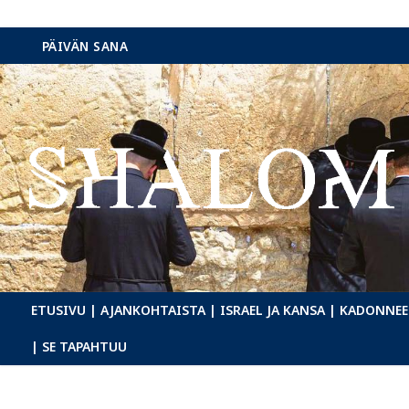
Hyppää
PÄIVÄN SANA
sisältöön
ETUSIVU
| AJANKOHTAISTA
| ISRAEL JA KANSA
| KADONNEE
| SE TAPAHTUU