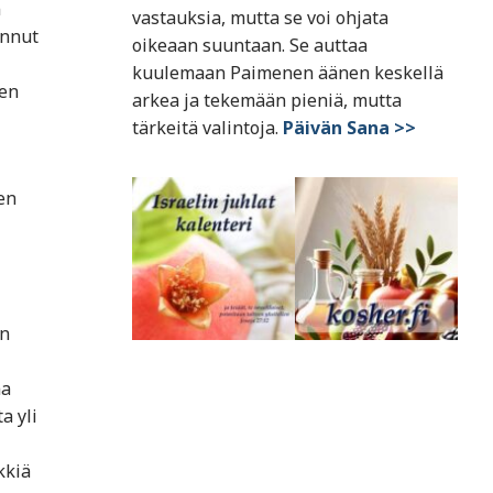
n
vastauksia, mutta se voi ohjata
annut
oikeaan suuntaan. Se auttaa
kuulemaan Paimenen äänen keskellä
nen
arkea ja tekemään pieniä, mutta
tärkeitä valintoja.
Päivän Sana >>
en
an
na
a yli
kkiä