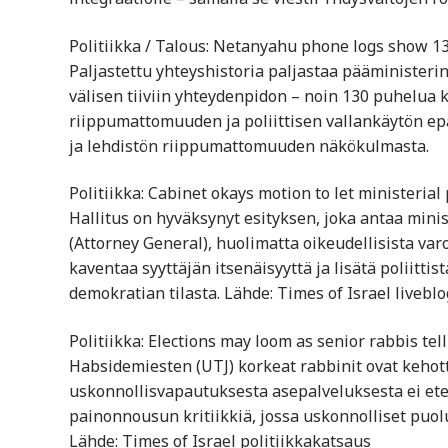
Politiikka / Talous: Netanyahu phone logs show 13
Paljastettu yhteyshistoria paljastaa pääminister
välisen tiiviin yhteydenpidon – noin 130 puhelua
riippumattomuuden ja poliittisen vallankäytön epä
ja lehdistön riippumattomuuden näkökulmasta.
Politiikka: Cabinet okays motion to let ministerial
Hallitus on hyväksynyt esityksen, joka antaa mini
(Attorney General), huolimatta oikeudellisista varo
kaventaa syyttäjän itsenäisyyttä ja lisätä poliittis
demokratian tilasta. Lähde: Times of Israel liveblo
Politiikka: Elections may loom as senior rabbis tell
Habsidemiesten (UTJ) korkeat rabbinit ovat kehott
uskonnollisvapautuksesta asepalveluksesta ei eten
painonnousun kritiikkiä, jossa uskonnolliset puol
Lähde: Times of Israel politiikkakatsaus