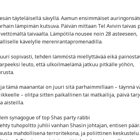
esän täyteläisellä sävyllä. Aamun ensimmäiset auringonsät
varhain lämpimän kutsuva. Päivän mittaan Tel Avivin taivas 
lvettömältä taivaalta. Lämpötila nousee noin 28 asteeseen,
uhalliselle kävelylle merenrantapromenadilla.
juuri sopivasti, tehden lämmöstä miellyttävää eikä painosta
tarpeeksi leuto, että ulkoilmaelämä jatkuu pitkälle yöhön,
rusta.
 ja tämä maanantai on juuri sitä parhaimmillaan – täynnä v
kkeelle – olitpa sitten paikallinen tai matkailija, päivä tar
 aisteilla.
alem synagogue of top Shas party rabbi
ty tuhopoltto juhlii vanhan Shasin johtajan, entisen päär
austa mahdollisena terroritekona, ja poliittinen keskustelu