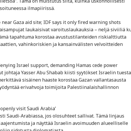
 lietsoa”. Tämä on muistutus siitä, kuinka uskonnollisesti
isoituneessa ilmapiirissä.
re near Gaza aid site; IDF says it only fired warning shots
isampujat laukaisivat varoituslaukauksia – neljä siviiliä ku
. Tämä tapahtuma korostaa avustustilanteiden riskialttiutta
aattien, vahinkoriskien ja kansainvälisten velvoitteiden
ed denying Israel support, demanding Hamas cede power
johtaja Yasser Abu Shabab kiisti syytökset Israelin tuesta
 merkittävä sisäinen haaste korostaa Gazan vallantasausta
yödyntää erivahvoja toimijoita Palestiinalaishallinnon
 openly visit Saudi Arabia’
esti Saudi-Arabiassa, jos olosuhteet sallivat. Tämä linjaus
ajentumista ja näyttää Israelin avoimuuden alueelliselle
oliin sidotusta diplomatiasta.