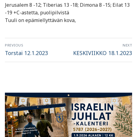
Jerusalem 8 -12; Tiberias 13 -18; Dimona 8 -15; Eilat 13
-19 +C-astetta, puolipilvistä
Tuuli on epämiellyttävän kova,
Artikkelien
PREVIOUS
NEXT
selaus
Previous
Next
Torstai 12.1.2023
KESKIVIIKKO 18.1.2023
post:
post: