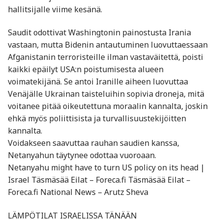
hallitsijalle viime kesänä.
Saudit odottivat Washingtonin painostusta Irania
vastaan, mutta Bidenin antautuminen luovuttaessaan
Afganistanin terroristeille ilman vastaväitettä, poisti
kaikki epäilyt USA:n poistumisesta alueen
voimatekijänä. Se antoi Iranille aiheen luovuttaa
Venäjälle Ukrainan taisteluihin sopivia droneja, mitä
voitanee pitää oikeutettuna moraalin kannalta, joskin
ehkä myös poliittisista ja turvallisuustekijöitten
kannalta.
Voidakseen saavuttaa rauhan saudien kanssa,
Netanyahun täytynee odottaa vuoroaan.
Netanyahu might have to turn US policy on its head |
Israel Täsmäsää Eilat – Foreca.fi Täsmäsää Eilat –
Foreca.fi National News – Arutz Sheva
LÄMPÖTILAT ISRAELISSA TÄNÄÄN