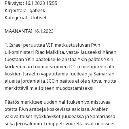
Päiväys: : 16.1.2023 15:55
Kirjoittaja : gabesk
Kategoriat : Uutiset
MAANANTAI 16.1.2023
1. Israel peruuttaa VIP matkustusluvan PA:n
ulkoministeri Riad Malkilta, vasta- lauseeksi hänen
tuestaan YK:n päätökselle alistaa YK:n päätös YK:n
korkeimman tuomioistuimen ICC:n mielipiteen alle
koskien Israelin vapauttamia Juudean ja Samarian
alueita Jordanialta. ICC:n päätös ei ole sitova, mutta
merkittävä mielipiteen muodostamiseksi.
Päätös merkitsee uuden hallituksen voimistuvaa
otetta PA.n arabeja koskevissa asioissa. Arabien
väkivaltaiset hyökkäykset Juudeassa ja Samariassa
sekä Jerusalemin Temppeli-vuorella ovat nousseet