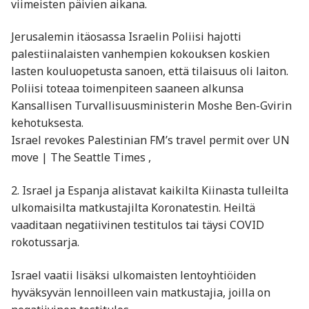
viimeisten päivien aikana.
Jerusalemin itäosassa Israelin Poliisi hajotti
palestiinalaisten vanhempien kokouksen koskien
lasten kouluopetusta sanoen, että tilaisuus oli laiton.
Poliisi toteaa toimenpiteen saaneen alkunsa
Kansallisen Turvallisuusministerin Moshe Ben-Gvirin
kehotuksesta.
Israel revokes Palestinian FM’s travel permit over UN
move | The Seattle Times ,
2. Israel ja Espanja alistavat kaikilta Kiinasta tulleilta
ulkomaisilta matkustajilta Koronatestin. Heiltä
vaaditaan negatiivinen testitulos tai täysi COVID
rokotussarja.
Israel vaatii lisäksi ulkomaisten lentoyhtiöiden
hyväksyvän lennoilleen vain matkustajia, joilla on