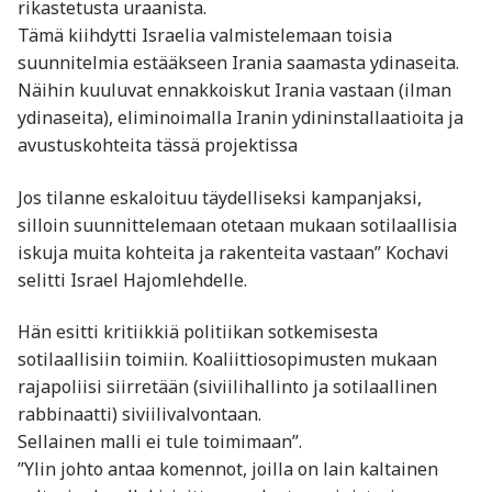
rikastetusta uraanista.
Tämä kiihdytti Israelia valmistelemaan toisia
suunnitelmia estääkseen Irania saamasta ydinaseita.
Näihin kuuluvat ennakkoiskut Irania vastaan (ilman
ydinaseita), eliminoimalla Iranin ydininstallaatioita ja
avustuskohteita tässä projektissa
Jos tilanne eskaloituu täydelliseksi kampanjaksi,
silloin suunnittelemaan otetaan mukaan sotilaallisia
iskuja muita kohteita ja rakenteita vastaan” Kochavi
selitti Israel Hajomlehdelle.
Hän esitti kritiikkiä politiikan sotkemisesta
sotilaallisiin toimiin. Koaliittiosopimusten mukaan
rajapoliisi siirretään (siviilihallinto ja sotilaallinen
rabbinaatti) siviilivalvontaan.
Sellainen malli ei tule toimimaan”.
”Ylin johto antaa komennot, joilla on lain kaltainen