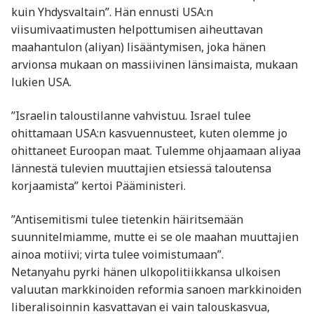
kuin Yhdysvaltain”. Hän ennusti USA:n
viisumivaatimusten helpottumisen aiheuttavan
maahantulon (aliyan) lisääntymisen, joka hänen
arvionsa mukaan on massiivinen länsimaista, mukaan
lukien USA.
”Israelin taloustilanne vahvistuu. Israel tulee
ohittamaan USA:n kasvuennusteet, kuten olemme jo
ohittaneet Euroopan maat. Tulemme ohjaamaan aliyaa
lännestä tulevien muuttajien etsiessä taloutensa
korjaamista” kertoi Pääministeri.
”Antisemitismi tulee tietenkin häiritsemään
suunnitelmiamme, mutte ei se ole maahan muuttajien
ainoa motiivi; virta tulee voimistumaan”.
Netanyahu pyrki hänen ulkopolitiikkansa ulkoisen
valuutan markkinoiden reformia sanoen markkinoiden
liberalisoinnin kasvattavan ei vain talouskasvua,