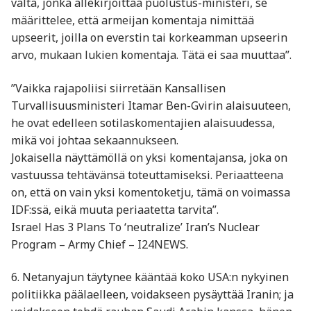
valta, jonka allekirjoittaa puolustus-ministeri, se
määrittelee, että armeijan komentaja nimittää
upseerit, joilla on everstin tai korkeamman upseerin
arvo, mukaan lukien komentaja. Tätä ei saa muuttaa”.
”Vaikka rajapoliisi siirretään Kansallisen
Turvallisuusministeri Itamar Ben-Gvirin alaisuuteen,
he ovat edelleen sotilaskomentajien alaisuudessa,
mikä voi johtaa sekaannukseen.
Jokaisella näyttämöllä on yksi komentajansa, joka on
vastuussa tehtävänsä toteuttamiseksi. Periaatteena
on, että on vain yksi komentoketju, tämä on voimassa
IDF:ssä, eikä muuta periaatetta tarvita”.
Israel Has 3 Plans To ‘neutralize’ Iran’s Nuclear
Program – Army Chief – I24NEWS.
6. Netanyajun täytynee kääntää koko USA:n nykyinen
politiikka päälaelleen, voidakseen pysäyttää Iranin; ja