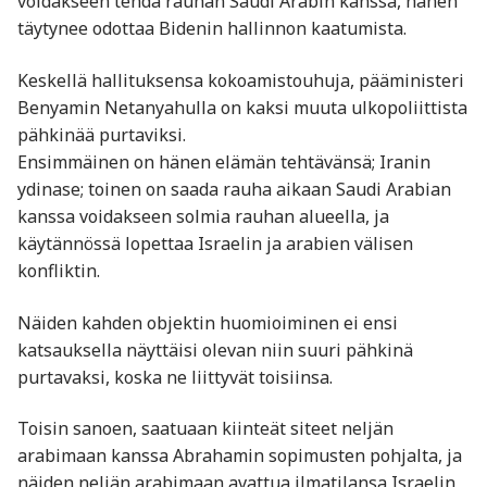
voidakseen tehdä rauhan Saudi Arabin kanssa, hänen
täytynee odottaa Bidenin hallinnon kaatumista.
Keskellä hallituksensa kokoamistouhuja, pääministeri
Benyamin Netanyahulla on kaksi muuta ulkopoliittista
pähkinää purtaviksi.
Ensimmäinen on hänen elämän tehtävänsä; Iranin
ydinase; toinen on saada rauha aikaan Saudi Arabian
kanssa voidakseen solmia rauhan alueella, ja
käytännössä lopettaa Israelin ja arabien välisen
konfliktin.
Näiden kahden objektin huomioiminen ei ensi
katsauksella näyttäisi olevan niin suuri pähkinä
purtavaksi, koska ne liittyvät toisiinsa.
Toisin sanoen, saatuaan kiinteät siteet neljän
arabimaan kanssa Abrahamin sopimusten pohjalta, ja
näiden neljän arabimaan avattua ilmatilansa Israelin