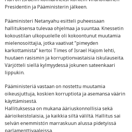
Presidentin ja Pääministerin jälkeen.
Pääministeri Netanyahu esitteli puheessaan
hallituksensa tulevaa ohjelmaa ja suuntaa. Knessetin
kokoustilan ulkopuolelle oli kokoontunut muutamia
mielenosoittajia, jotka vaativat ”pimeyden
karkottamista” kertoi Times of Israel Hajom lehti,
huutaen rasismin ja korruptionvastaisia iskulauseita.
Värjötteli siellä kylmyydessä jokunen sateenkaari
lippukin.
Pääministeriä vastaan on nostettu muutamia
oikeusjuttuja, koskien korruptiota ja asemansa väärin
käyttämisestä.
Hallituksessa on mukana ääriuskonnollisia sekä
äärioikeistolaisia, ja kaikkia siltä väliltä. Hallitus sai
selvän enemmistön marraskuun alussa pidetyissä
parlamenttivaaleissa.