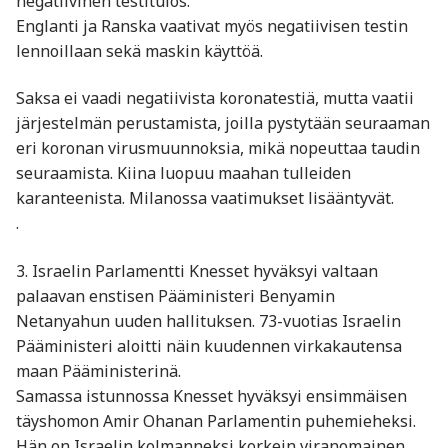
negatiivinen testitulos.
Englanti ja Ranska vaativat myös negatiivisen testin
lennoillaan sekä maskin käyttöä.
Saksa ei vaadi negatiivista koronatestiä, mutta vaatii
järjestelmän perustamista, joilla pystytään seuraaman
eri koronan virusmuunnoksia, mikä nopeuttaa taudin
seuraamista. Kiina luopuu maahan tulleiden
karanteenista. Milanossa vaatimukset lisääntyvät.
.
3. Israelin Parlamentti Knesset hyväksyi valtaan
palaavan enstisen Pääministeri Benyamin
Netanyahun uuden hallituksen. 73-vuotias Israelin
Pääministeri aloitti näin kuudennen virkakautensa
maan Pääministerinä.
Samassa istunnossa Knesset hyväksyi ensimmäisen
täyshomon Amir Ohanan Parlamentin puhemieheksi.
Hän on Israelin kolmanneksi korkein viranomainen