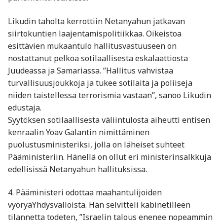
Likudin taholta kerrottiin Netanyahun jatkavan
siirtokuntien laajentamispolitiikkaa. Oikeistoa
esittävien mukaantulo hallitusvastuuseen on
nostattanut pelkoa sotilaallisesta eskalaattiosta
Juudeassa ja Samariassa. ”Hallitus vahvistaa
turvallisuusjoukkoja ja tukee sotilaita ja poliiseja
niiden taistellessa terrorismia vastaan”, sanoo Likudin
edustaja.
Syytöksen sotilaallisesta väliintulosta aiheutti entisen
kenraalin Yoav Galantin nimittäminen
puolustusministeriksi, jolla on läheiset suhteet
Pääministeriin. Hänellä on ollut eri ministerinsalkkuja
edellisissä Netanyahun hallituksissa.
4. Pääministeri odottaa maahantulijoiden
vyöryäYhdysvalloista. Hän selvitteli kabinetilleen
tilannetta todeten, ”Israelin talous enenee nopeammin