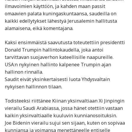
ilmavoimien käyttöön, ja kahden maan passit
omaavien palata kuningaskuntaansa, saudeilla on
kaikki edellytykset lähestyä Jerusalemin hallitusta
alamaisena, eikä komentajana.
Kaksi ensimmäistä saavutusta toteutettiin presidentti
Donald Trumpin hallintokaudella, joka antoi
tarvittavan suojaverhon kateellisille naapureille.
USA:n nykyinen hallinto kalpenee Trumpin ajan
hallinon rinnalla.
Saudit eivät yksinkertaisesti luota Yhdysvaltain
nykyisen hallinnon tilaan.
Todisteeksi riittänee Kiinan yksinvaltiaan Xi Jinpingin
vierailu Saudi Arabiassa, jossa hänet otettiin vastaan
kaikin yksinvaltiaalle kuuluvin kunnianosoituksin.
Joe Bidenin vierailu sujui sen sijaan, kuten on sopivaa
kunniansa ja voimansa menettäneelle entiselle