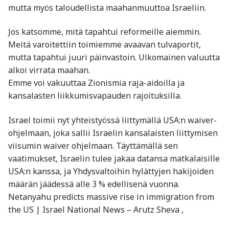
mutta myös taloudellista maahanmuuttoa Israeliin.
Jos katsomme, mitä tapahtui reformeille aiemmin.
Meitä varoitettiin toimiemme avaavan tulvaportit,
mutta tapahtui juuri päinvastoin. Ulkomainen valuutta
alkoi virrata maahan.
Emme voi vakuuttaa Zionismia raja-aidoilla ja
kansalasten liikkumisvapauden rajoituksilla.
Israel toimii nyt yhteistyössä liittymällä USA:n waiver-
ohjelmaan, joka sallii Israelin kansalaisten liittymisen
viisumin waiver ohjelmaan. Täyttämällä sen
vaatimukset, Israelin tulee jakaa datansa matkalaisille
USA:n kanssa, ja Yhdysvaltoihin hylättyjen hakijoiden
määrän jäädessä alle 3 % edellisenä vuonna.
Netanyahu predicts massive rise in immigration from
the US | Israel National News – Arutz Sheva ,