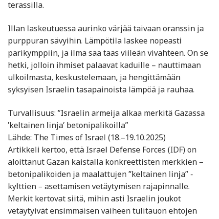
terassilla.
Illan laskeutuessa aurinko värjää taivaan oranssin ja
purppuran sävyihin. Lämpötila laskee nopeasti
parikymppiin, ja ilma saa taas viileän vivahteen. On se
hetki, jolloin ihmiset palaavat kaduille – nauttimaan
ulkoilmasta, keskustelemaan, ja hengittämään
syksyisen Israelin tasapainoista lämpöä ja rauhaa.
Turvallisuus: ”Israelin armeija alkaa merkitä Gazassa
’keltainen linja’ betonipalikoilla”
Lähde: The Times of Israel (18.–19.10.2025)
Artikkeli kertoo, että Israel Defense Forces (IDF) on
aloittanut Gazan kaistalla konkreettisten merkkien –
betonipalikoiden ja maalattujen ”keltainen linja” -
kylttien – asettamisen vetäytymisen rajapinnalle.
Merkit kertovat siitä, mihin asti Israelin joukot
vetäytyivät ensimmäisen vaiheen tulitauon ehtojen