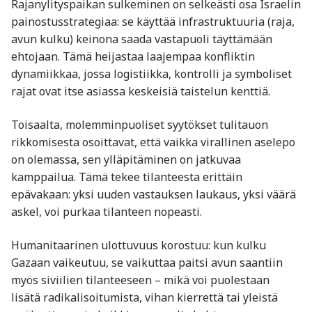
Rajanylityspaikan sulkeminen on selkeästi osa Israelin
painostusstrategiaa: se käyttää infrastruktuuria (raja,
avun kulku) keinona saada vastapuoli täyttämään
ehtojaan. Tämä heijastaa laajempaa konfliktin
dynamiikkaa, jossa logistiikka, kontrolli ja symboliset
rajat ovat itse asiassa keskeisiä taistelun kenttiä.
Toisaalta, molemminpuoliset syytökset tulitauon
rikkomisesta osoittavat, että vaikka virallinen aselepo
on olemassa, sen ylläpitäminen on jatkuvaa
kamppailua. Tämä tekee tilanteesta erittäin
epävakaan: yksi uuden vastauksen laukaus, yksi väärä
askel, voi purkaa tilanteen nopeasti.
Humanitaarinen ulottuvuus korostuu: kun kulku
Gazaan vaikeutuu, se vaikuttaa paitsi avun saantiin
myös siviilien tilanteeseen – mikä voi puolestaan
lisätä radikalisoitumista, vihan kierrettä tai yleistä