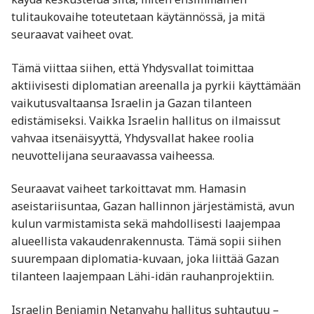
tulitaukovaihe toteutetaan käytännössä, ja mitä
seuraavat vaiheet ovat.
Tämä viittaa siihen, että Yhdysvallat toimittaa
aktiivisesti diplomatian areenalla ja pyrkii käyttämään
vaikutusvaltaansa Israelin ja Gazan tilanteen
edistämiseksi. Vaikka Israelin hallitus on ilmaissut
vahvaa itsenäisyyttä, Yhdysvallat hakee roolia
neuvottelijana seuraavassa vaiheessa.
Seuraavat vaiheet tarkoittavat mm. Hamasin
aseistariisuntaa, Gazan hallinnon järjestämistä, avun
kulun varmistamista sekä mahdollisesti laajempaa
alueellista vakaudenrakennusta. Tämä sopii siihen
suurempaan diplomatia-kuvaan, joka liittää Gazan
tilanteen laajempaan Lähi-idän rauhanprojektiin.
Israelin Benjamin Netanyahu hallitus suhtautuu –