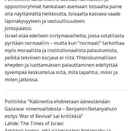
oppositioryhmät hankalaan asemaan: toisaalta paine
olla näyttämättä heikkoutta, toisaalta kasvava vaade
läpinäkyvyyteen ja vastuullisuuteen.
Johtopäätös:
Israel elää edelleen siirtymävaihetta, jossa sotatilasta
pyritään normaaliin – mutta kun “normaali” tarkoittaa
myös moraalista ja institutionaalista palautumista,
pelkkä tekninen korjaus ei riitä. Yhteiskunnallisen
eheyden ja luottamuksen palauttaminen edellyttää
syvempää keskustelua siitä, mitä tapahtui, miksi ja
miten jatkossa.
Politiikka: ”Kabinettia ehdotetaan äänestämään
Gaza war nimenvaihdosta – Benjamin Netanyahuin
esitys ‘War of Revival’ sai kritiikkiä”
Lähde: The Times of Israel.
Artikkeli kertoo, että pääministeri Netanyahu ja