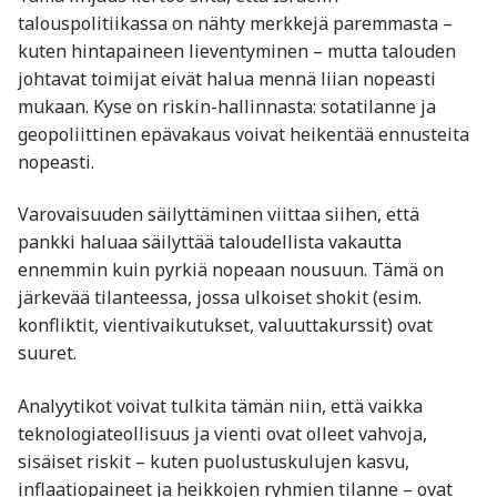
talouspolitiikassa on nähty merkkejä paremmasta –
kuten hintapaineen lieventyminen – mutta talouden
johtavat toimijat eivät halua mennä liian nopeasti
mukaan. Kyse on riskin-hallinnasta: sotatilanne ja
geopoliittinen epävakaus voivat heikentää ennusteita
nopeasti.
Varovaisuuden säilyttäminen viittaa siihen, että
pankki haluaa säilyttää taloudellista vakautta
ennemmin kuin pyrkiä nopeaan nousuun. Tämä on
järkevää tilanteessa, jossa ulkoiset shokit (esim.
konfliktit, vientivaikutukset, valuuttakurssit) ovat
suuret.
Analyytikot voivat tulkita tämän niin, että vaikka
teknologiateollisuus ja vienti ovat olleet vahvoja,
sisäiset riskit – kuten puolustuskulujen kasvu,
inflaatiopaineet ja heikkojen ryhmien tilanne – ovat