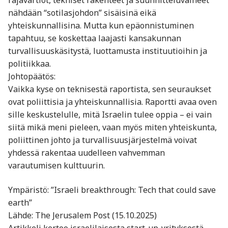
rajavartiot, tekniset rakenteet ja suunnitteluvaiheet
nähdään “sotilasjohdon” sisäisinä eikä
yhteiskunnallisina. Mutta kun epäonnistuminen
tapahtuu, se koskettaa laajasti kansakunnan
turvallisuuskäsitystä, luottamusta instituutioihin ja
politiikkaa.
Johtopäätös:
Vaikka kyse on teknisestä raportista, sen seuraukset
ovat poliittisia ja yhteiskunnallisia. Raportti avaa oven
sille keskustelulle, mitä Israelin tulee oppia – ei vain
siitä mikä meni pieleen, vaan myös miten yhteiskunta,
poliittinen johto ja turvallisuusjärjestelmä voivat
yhdessä rakentaa uudelleen vahvemman
varautumisen kulttuurin.
Ympäristö: ”Israeli breakthrough: Tech that could save
earth”
Lähde: The Jerusalem Post (15.10.2025)
Artikkeli kertoo israelilaisesta start-up-yrityksestä