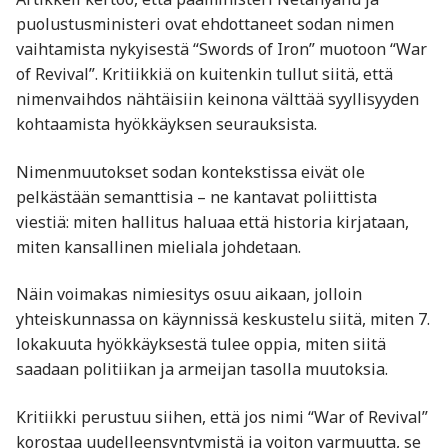
puolustusministeri ovat ehdottaneet sodan nimen
vaihtamista nykyisestä “Swords of Iron” muotoon “War
of Revival”. Kritiikkiä on kuitenkin tullut siitä, että
nimenvaihdos nähtäisiin keinona välttää syyllisyyden
kohtaamista hyökkäyksen seurauksista.
Nimenmuutokset sodan kontekstissa eivät ole
pelkästään semanttisia – ne kantavat poliittista
viestiä: miten hallitus haluaa että historia kirjataan,
miten kansallinen mieliala johdetaan.
Näin voimakas nimiesitys osuu aikaan, jolloin
yhteiskunnassa on käynnissä keskustelu siitä, miten 7.
lokakuuta hyökkäyksestä tulee oppia, miten siitä
saadaan politiikan ja armeijan tasolla muutoksia.
Kritiikki perustuu siihen, että jos nimi “War of Revival”
korostaa uudelleensyntymistä ja voiton varmuutta, se