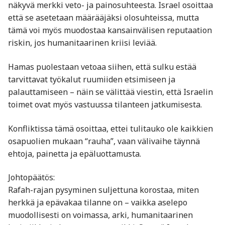
näkyvä merkki veto- ja painosuhteesta. Israel osoittaa
että se asetetaan määrääjäksi olosuhteissa, mutta
tämä voi myös muodostaa kansainvälisen reputaation
riskin, jos humanitaarinen kriisi leviää.
Hamas puolestaan vetoaa siihen, että sulku estää
tarvittavat työkalut ruumiiden etsimiseen ja
palauttamiseen – näin se välittää viestin, että Israelin
toimet ovat myös vastuussa tilanteen jatkumisesta.
Konfliktissa tämä osoittaa, ettei tulitauko ole kaikkien
osapuolien mukaan “rauha”, vaan välivaihe täynnä
ehtoja, painetta ja epäluottamusta.
Johtopäätös:
Rafah-rajan pysyminen suljettuna korostaa, miten
herkkä ja epävakaa tilanne on – vaikka aselepo
muodollisesti on voimassa, arki, humanitaarinen