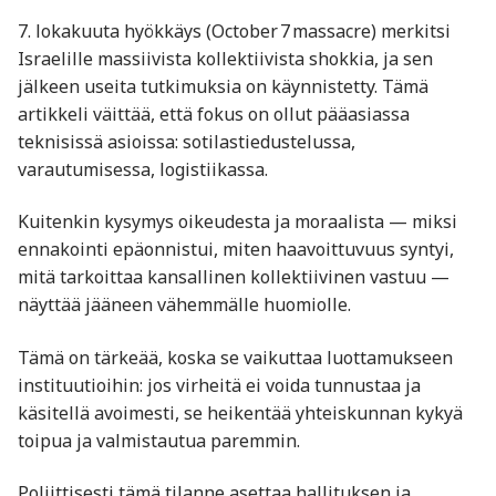
7. lokakuuta hyökkäys (October 7 massacre) merkitsi
Israelille massiivista kollektiivista shokkia, ja sen
jälkeen useita tutkimuksia on käynnistetty. Tämä
artikkeli väittää, että fokus on ollut pääasiassa
teknisissä asioissa: sotilastiedustelussa,
varautumisessa, logistiikassa.
Kuitenkin kysymys oikeudesta ja moraalista — miksi
ennakointi epäonnistui, miten haavoittuvuus syntyi,
mitä tarkoittaa kansallinen kollektiivinen vastuu —
näyttää jääneen vähemmälle huomiolle.
Tämä on tärkeää, koska se vaikuttaa luottamukseen
instituutioihin: jos virheitä ei voida tunnustaa ja
käsitellä avoimesti, se heikentää yhteiskunnan kykyä
toipua ja valmistautua paremmin.
Poliittisesti tämä tilanne asettaa hallituksen ja