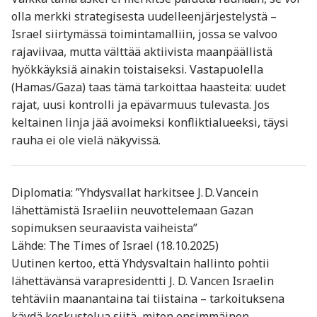
olla merkki strategisesta uudelleenjärjestelystä –
Israel siirtymässä toimintamalliin, jossa se valvoo
rajaviivaa, mutta välttää aktiivista maanpäällistä
hyökkäyksiä ainakin toistaiseksi. Vastapuolella
(Hamas/Gaza) taas tämä tarkoittaa haasteita: uudet
rajat, uusi kontrolli ja epävarmuus tulevasta. Jos
keltainen linja jää avoimeksi konfliktialueeksi, täysi
rauha ei ole vielä näkyvissä.
Diplomatia: ”Yhdysvallat harkitsee J. D. Vancein
lähettämistä Israeliin neuvottelemaan Gazan
sopimuksen seuraavista vaiheista”
Lähde: The Times of Israel (18.10.2025)
Uutinen kertoo, että Yhdysvaltain hallinto pohtii
lähettävänsä varapresidentti J. D. Vancen Israelin
tehtäviin maanantaina tai tiistaina – tarkoituksena
käydä keskustelua siitä, miten ensimmäinen