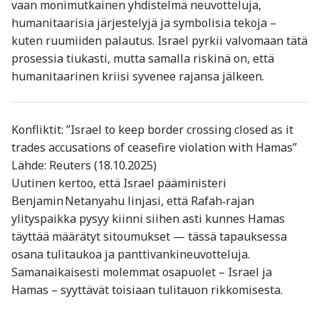
vaan monimutkainen yhdistelmä neuvotteluja,
humanitaarisia järjestelyjä ja symbolisia tekoja –
kuten ruumiiden palautus. Israel pyrkii valvomaan tätä
prosessia tiukasti, mutta samalla riskinä on, että
humanitaarinen kriisi syvenee rajansa jälkeen.
Konfliktit: ”Israel to keep border crossing closed as it
trades accusations of ceasefire violation with Hamas”
Lähde: Reuters (18.10.2025)
Uutinen kertoo, että Israel pääministeri
Benjamin Netanyahu linjasi, että Rafah‐rajan
ylityspaikka pysyy kiinni siihen asti kunnes Hamas
täyttää määrätyt sitoumukset — tässä tapauksessa
osana tulitaukoa ja panttivankineuvotteluja.
Samanaikaisesti molemmat osapuolet – Israel ja
Hamas – syyttävät toisiaan tulitauon rikkomisesta.