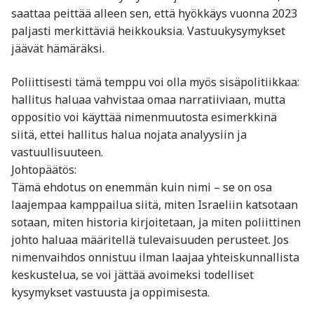
saattaa peittää alleen sen, että hyökkäys vuonna 2023
paljasti merkittäviä heikkouksia. Vastuu­kysymykset
jäävät hämäräksi.
Poliittisesti tämä temppu voi olla myös sisäpolitiikkaa:
hallitus haluaa vahvistaa omaa narratiiviaan, mutta
oppositio voi käyttää nimenmuutosta esimerkkinä
siitä, ettei hallitus halua nojata analyysiin ja
vastuullisuuteen.
Johtopäätös:
Tämä ehdotus on enemmän kuin nimi – se on osa
laajempaa kamppailua siitä, miten Israeliin katsotaan
sotaan, miten historia kirjoitetaan, ja miten poliittinen
johto haluaa määritellä tulevaisuuden perusteet. Jos
nimenvaihdos onnistuu ilman laajaa yhteiskunnallista
keskustelua, se voi jättää avoimeksi todelliset
kysymykset vastuusta ja oppimisesta.