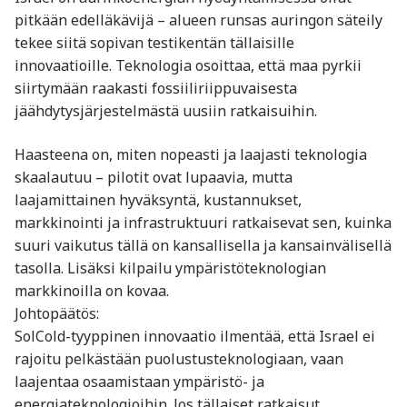
pitkään edelläkävijä – alueen runsas auringon säteily
tekee siitä sopivan testikentän tällaisille
innovaatioille. Teknologia osoittaa, että maa pyrkii
siirtymään raakasti fossiiliriippuvaisesta
jäähdytysjärjestelmästä uusiin ratkaisuihin.
Haasteena on, miten nopeasti ja laajasti teknologia
skaalautuu – pilotit ovat lupaavia, mutta
laajamittainen hyväksyntä, kustannukset,
markkinointi ja infrastruktuuri ratkaisevat sen, kuinka
suuri vaikutus tällä on kansallisella ja kansainvälisellä
tasolla. Lisäksi kilpailu ympäristöteknologian
markkinoilla on kovaa.
Johtopäätös:
SolCold-tyyppinen innovaatio ilmentää, että Israel ei
rajoitu pelkästään puolustusteknologiaan, vaan
laajentaa osaamistaan ympäristö- ja
energiateknologioihin. Jos tällaiset ratkaisut