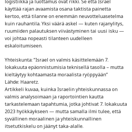
logistiikka ja luottamus ovat rikki. Se että Israel
käyttää rajan avaamista osana taktista painetta
kertoo, että tilanne on enemmän neuvotteluasetelma
kuin rauhantila. Yksi väärä askel — kuten rajanylitys,
ruumiiden palautuksen viivästyminen tai uusi isku —
voi johtaa nopeasti tilanteen uudelleen
eskaloitumiseen.
Yhteiskunta: ”Israel on valmis käsittelemään 7.
lokakuuta epäonnistumisia teknisellä tasolla – mutta
kieltäytyy kohtaamasta moraalista ryöppyään”
Lähde: Haaretz.
Artikkeli kuvaa, kuinka Israelin yhteiskunnassa on
valmis analysoimaan ja raportointien kautta
tarkastelemaan tapahtumia, jotka johtivat 7. lokakuuta
2023 hyökkäykseen — mutta samalla ilmi tulee, että
syvällinen moraalinen ja yhteiskunnallinen
itsetutkiskelu on jäänyt taka-alalle.