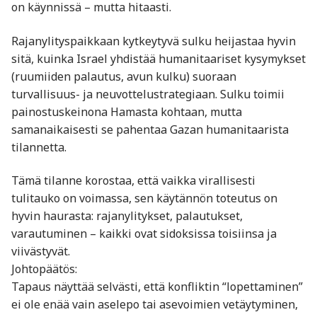
on käynnissä – mutta hitaasti.
Rajanylityspaikkaan kytkeytyvä sulku heijastaa hyvin
sitä, kuinka Israel yhdistää humanitaariset kysymykset
(ruumiiden palautus, avun kulku) suoraan
turvallisuus- ja neuvottelustrategiaan. Sulku toimii
painostuskeinona Hamasta kohtaan, mutta
samanaikaisesti se pahentaa Gazan humanitaarista
tilannetta.
Tämä tilanne korostaa, että vaikka virallisesti
tulitauko on voimassa, sen käytännön toteutus on
hyvin haurasta: rajanylitykset, palautukset,
varautuminen – kaikki ovat sidoksissa toisiinsa ja
viivästyvät.
Johtopäätös:
Tapaus näyttää selvästi, että konfliktin “lopettaminen”
ei ole enää vain aselepo tai asevoimien vetäytyminen,