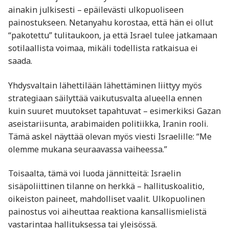
ainakin julkisesti – epäilevästi ulkopuoliseen
painostukseen. Netanyahu korostaa, että hän ei ollut
“pakotettu” tulitaukoon, ja että Israel tulee jatkamaan
sotilaallista voimaa, mikäli todellista ratkaisua ei
saada.
Yhdysvaltain lähettilään lähettäminen liittyy myös
strategiaan säilyttää vaikutusvalta alueella ennen
kuin suuret muutokset tapahtuvat – esimerkiksi Gazan
aseistariisunta, arabimaiden politiikka, Iranin rooli.
Tämä askel näyttää olevan myös viesti Israelille: “Me
olemme mukana seuraavassa vaiheessa.”
Toisaalta, tämä voi luoda jännitteitä: Israelin
sisäpoliittinen tilanne on herkkä – hallituskoalitio,
oikeiston paineet, mahdolliset vaalit. Ulkopuolinen
painostus voi aiheuttaa reaktiona kansallismielistä
vastarintaa hallituksessa tai yleisössä.