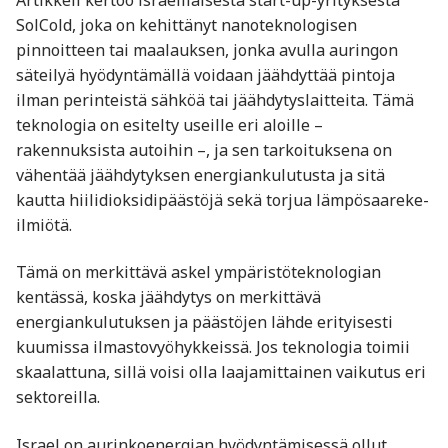
SolCold, joka on kehittänyt nanoteknologisen
pinnoitteen tai maalauksen, jonka avulla auringon
säteilyä hyödyntämällä voidaan jäähdyttää pintoja
ilman perinteistä sähköä tai jäähdytyslaitteita. Tämä
teknologia on esitelty useille eri aloille –
rakennuksista autoihin –, ja sen tarkoituksena on
vähentää jäähdytyksen energiankulutusta ja sitä
kautta hiilidioksidipäästöjä sekä torjua lämpösaareke-
ilmiötä.
Tämä on merkittävä askel ympäristöteknologian
kentässä, koska jäähdytys on merkittävä
energiankulutuksen ja päästöjen lähde erityisesti
kuumissa ilmastovyöhykkeissä. Jos teknologia toimii
skaalattuna, sillä voisi olla laajamittainen vaikutus eri
sektoreilla.
Israel on aurinkoenergian hyödyntämisessä ollut