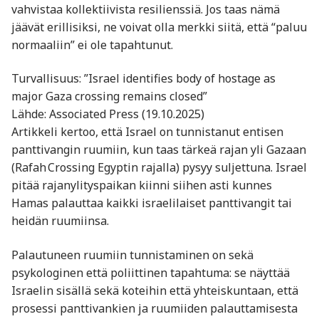
vahvistaa kollektiivista resilienssiä. Jos taas nämä
jäävät erillisiksi, ne voivat olla merkki siitä, että “paluu
normaaliin” ei ole tapahtunut.
Turvallisuus: ”Israel identifies body of hostage as
major Gaza crossing remains closed”
Lähde: Associated Press (19.10.2025)
Artikkeli kertoo, että Israel on tunnistanut entisen
panttivangin ruumiin, kun taas tärkeä rajan yli Gazaan
(Rafah Crossing Egyptin rajalla) pysyy suljettuna. Israel
pitää rajanylityspaikan kiinni siihen asti kunnes
Hamas palauttaa kaikki israelilaiset panttivangit tai
heidän ruumiinsa.
Palautuneen ruumiin tunnistaminen on sekä
psykologinen että poliittinen tapahtuma: se näyttää
Israelin sisällä sekä koteihin että yhteiskuntaan, että
prosessi panttivankien ja ruumiiden palauttamisesta