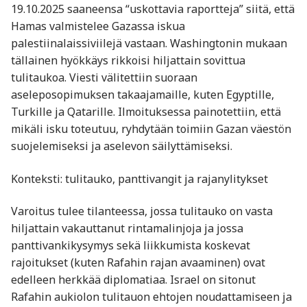
19.10.2025 saaneensa “uskottavia raportteja” siitä, että
Hamas valmistelee Gazassa iskua
palestiinalaissiviilejä vastaan. Washingtonin mukaan
tällainen hyökkäys rikkoisi hiljattain sovittua
tulitaukoa. Viesti välitettiin suoraan
aseleposopimuksen takaajamaille, kuten Egyptille,
Turkille ja Qatarille. Ilmoituksessa painotettiin, että
mikäli isku toteutuu, ryhdytään toimiin Gazan väestön
suojelemiseksi ja aselevon säilyttämiseksi.
Konteksti: tulitauko, panttivangit ja rajanylitykset
Varoitus tulee tilanteessa, jossa tulitauko on vasta
hiljattain vakauttanut rintamalinjoja ja jossa
panttivankikysymys sekä liikkumista koskevat
rajoitukset (kuten Rafahin rajan avaaminen) ovat
edelleen herkkää diplomatiaa. Israel on sitonut
Rafahin aukiolon tulitauon ehtojen noudattamiseen ja