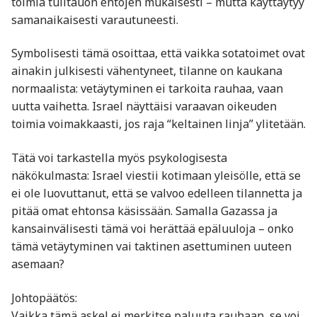
toimia tulitauon ehtojen mukaisesti – mutta käyttäytyy
samanaikaisesti varautuneesti.
Symbolisesti tämä osoittaa, että vaikka sotatoimet ovat
ainakin julkisesti vähentyneet, tilanne on kaukana
normaalista: vetäytyminen ei tarkoita rauhaa, vaan
uutta vaihetta. Israel näyttäisi varaavan oikeuden
toimia voimakkaasti, jos raja “keltainen linja” ylitetään.
Tätä voi tarkastella myös psykologisesta
näkökulmasta: Israel viestii kotimaan yleisölle, että se
ei ole luovuttanut, että se valvoo edelleen tilannetta ja
pitää omat ehtonsa käsissään. Samalla Gazassa ja
kansainvälisesti tämä voi herättää epäluuloja – onko
tämä vetäytyminen vai taktinen asettuminen uuteen
asemaan?
Johtopäätös:
Vaikka tämä askel ei merkitse paluuta rauhaan, se voi