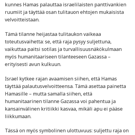
kunnes Hamas palauttaa israelilaisten panttivankien
ruumiit ja täyttää osan tulitauon ehtojen mukaisista
velvoitteistaan.
Tämä tilanne heijastaa tulitaukon vaikeaa
toteutusvaihetta: se, että raja pysyy suljettuna,
vaikuttaa paitsi sotilas­ ja turvallisuus­näkökulmaan
myös humanitaariseen tilanteeseen Gazassa –
erityisesti avun kulkuun.
Israel kytkee rajan avaamisen siihen, että Hamas
täyttää palautusvelvoitteensa. Tämä asettaa painetta
Hamasille – mutta samalla siihen, että
humanitaarinen tilanne Gazassa voi pahentua ja
kansainvälinen kritiikki kasvaa, mikäli apu ei pääse
liikkumaan.
Tässä on myös symbolinen ulottuvuus: suljettu raja on