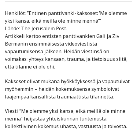
Henkilöt: ”Entinen panttivanki-kaksoset: ’Me olemme
yksi kansa, eikä meillä ole minne mennä’”
Lähde: The Jerusalem Post.
Artikkeli kertoo entisten panttivankien Gali ja Ziv
Bermanin ensimmäisestä videoviestistä
vapautumisensa jälkeen. Heidän viestinsä on
voimakas: yhteys kansaan, trauma, ja tietoisuus siitä,
että tilanne ei ole ohi.
Kaksoset olivat mukana hyökkäyksessä ja vapautuivat
myöhemmin – heidän kokemuksensa symboloivat
laajempaa kansallista traumaattista tilannetta.
Viesti “Me olemme yksi kansa, eikä meillä ole minne
mennä” heijastaa yhteiskunnan tuntemusta:
kollektiivinen kokemus uhasta, vastuusta ja toivosta.