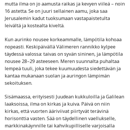
mutta ilma on jo aamusta raikas ja kevyen viileä – noin
16 astetta. Se on juuri sellainen aamu, joka saa
Jerusalemin kadut tuoksumaan vastapaistetulta
leivältä ja kostealta kiveltä.
Kun aurinko nousee korkeammalle, lämpötila kohoaa
nopeasti. Keskipäivällä Välimeren rannikko kylpee
täydessä valossa: taivas on syvän sininen, ja lämpötila
nousee 28–29 asteeseen. Meren suunnalta puhaltaa
lempeä tuuli, joka tekee kuumuudesta siedettävän ja
kantaa mukanaan suolan ja auringon lämpimän
sekoituksen.
Sisämaassa, erityisesti Juudean kukkuloilla ja Galilean
laaksoissa, ilma on kirkas ja kuiva. Päivä on niin
kirkas, että vuorten ääriviivat piirtyvät terävinä
horisonttia vasten. Sää on täydellinen vaellukselle,
markkinakäynnille tai kahvikupilliselle varjoisalla