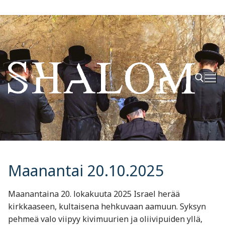
Hyppää
sisältöön
Hae:
Maanantai 20.10.2025
Maanantaina 20. lokakuuta 2025 Israel herää
kirkkaaseen, kultaisena hehkuvaan aamuun. Syksyn
pehmeä valo viipyy kivimuurien ja oliivipuiden yllä,