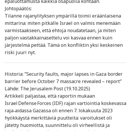
epäluottamusta kaikkia osapuolia kohtaan.
Johtopäätös:
Tilanne rajanylityksen ympärillä toimii eräänlaisena
mittarina: miten pitkälle Israel on valmis menemään
varmistaakseen, että ehtoja noudatetaan, ja miten
paljon vastakkainasettelu voi kasvaa ennen kuin
järjestelmä pettää. Tämä on konfliktin yksi keskeinen
riski juuri nyt.
Historia: ”Security faults, major lapses in Gaza border
barrier before October 7 massacre revealed – report”
Lähde: The Jerusalem Post (19.10.2025)
Artikkeli paljastaa, että raportin mukaan
Israel Defense Forces (IDF) rajan vartiointia koskevassa
raja‐aidassa Gazassa oli ennen 7. lokakuuta 2023
hyökkäystä merkittäviä puutteita: varoitukset oli
jätetty huomiotta, suunnittelu oli virheellistä ja