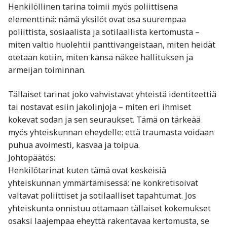
Henkilöllinen tarina toimii myös poliittisena
elementtinä: nämä yksilöt ovat osa suurempaa
poliittista, sosiaalista ja sotilaallista kertomusta –
miten valtio huolehtii panttivangeistaan, miten heidät
otetaan kotiin, miten kansa näkee hallituksen ja
armeijan toiminnan.
Tällaiset tarinat joko vahvistavat yhteistä identiteettiä
tai nostavat esiin jakolinjoja – miten eri ihmiset
kokevat sodan ja sen seuraukset. Tämä on tärkeää
myös yhteiskunnan eheydelle: että traumasta voidaan
puhua avoimesti, kasvaa ja toipua.
Johtopäätös:
Henkilötarinat kuten tämä ovat keskeisiä
yhteiskunnan ymmärtämisessä: ne konkretisoivat
valtavat poliittiset ja sotilaalliset tapahtumat. Jos
yhteiskunta onnistuu ottamaan tällaiset kokemukset
osaksi laajempaa eheyttä rakentavaa kertomusta, se