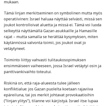
mukaan.
Tämä linjan merkitseminen on symbolinen mutta myös
operatiivinen: Israel haluaa näyttää selvästi, missä sen
joukot kontrolloivat aluetta ja missä ei. Tämä voi luoda
selkeyttä näyttämällä Gazan asukkaille ja Hamasille
rajat – mutta samalla se herättää kysymyksen, miten
käytännössä valvonta toimii, jos joukot ovat jo
vetäytyneet.
Toiminto liittyy vahvasti tulitaukosopimuksen
ensimmäiseen vaiheeseen, jossa Israel vetäytyi osin ja
panttivankivaihto toteutui.
Riskinä on, että raja-alueesta tulee jälleen
konfliktialue: jos Gazan puolelta koetaan rajaviiva
epäreiluna, tai jos merkit johtavat provokaatioihin
(“linjan ylitys”), tilanne voi kärjistyä. Israel itse lupaa