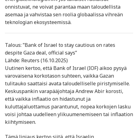
onnistuvat, ne voivat parantaa maan taloudellista
asemaa ja vahvistaa sen roolia globaalissa vihreän
teknologian ekosysteemissä.
Talous: ”Bank of Israel to stay cautious on rates
despite Gaza deal, official says”
Lähde: Reuters (16.10.2025)
Uutinen kertoo, että Bank of Israel (IOF) aikoo pysyä
varovaisena korkotason suhteen, vaikka Gazan
tulitauko saattaisi avata taloudelliselle piristymiselle.
Keskuspankin varapääjohtaja Andrew Abir korosti,
että vaikka inflaatio on hidastunut ja
kuluttajaluottamus parantunut, nopea korkojen lasku
voisi johtaa uudelleen ylikuumenemiseen tai inflaation
kiihtymiseen.
Tämä linjaus kertoo siitä, että Israelin