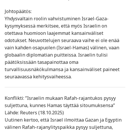
Johtopäätös:
Yhdysvaltain roolin vahvistuminen Israel-Gaza-
kysymyksessä merkitsee, että myös Israelin on
otettava huomioon laajemmat kansainväliset
odotukset. Neuvottelujen seuraava vaihe ei ole enää
vain kahden osapuolen (Israel-Hamas) välinen, vaan
globaalin diplomatian puitteissa. Israelin tulisi
päätöksissään tasapainottaa oma
turvallisuusnäkökulmansa ja kansainväliset paineet
seuraavassa kehitysvaiheessa.
Konflikti: ”Israelin mukaan Rafah-rajan­tukos pysyy
suljettuna, kunnes Hamas täyttää sitoumuksensa”
Lähde: Reuters (18.10.2025)
Uutinen kertoo, että Israel ilmoittaa Gazan ja Egyptin
välinen Rafah-rajan­ylityspaikka pysyy suljettuna,