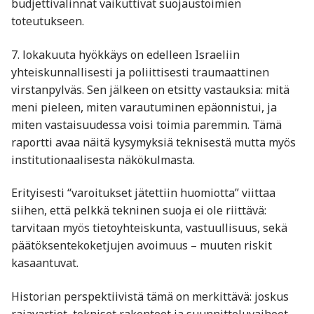
budjettivalinnat vaikuttivat suojaustoimien
toteutukseen.
7. lokakuuta hyökkäys on edelleen Israeliin
yhteiskunnallisesti ja poliittisesti traumaattinen
virstanpylväs. Sen jälkeen on etsitty vastauksia: mitä
meni pieleen, miten varautuminen epäonnistui, ja
miten vastaisuudessa voisi toimia paremmin. Tämä
raportti avaa näitä kysymyksiä teknisestä mutta myös
institutionaalisesta näkökulmasta.
Erityisesti “varoitukset jätettiin huomiotta” viittaa
siihen, että pelkkä tekninen suoja ei ole riittävä:
tarvitaan myös tietoyhteiskunta, vastuullisuus, sekä
päätöksentekoketjujen avoimuus – muuten riskit
kasaantuvat.
Historian perspektiivistä tämä on merkittävä: joskus