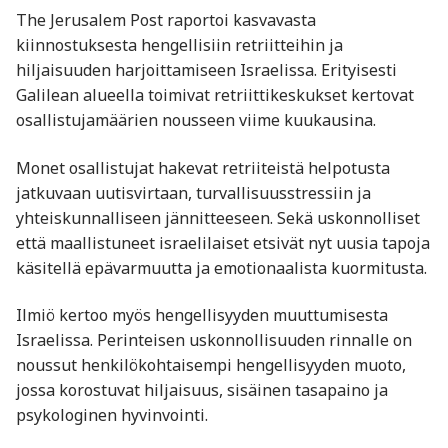
The Jerusalem Post raportoi kasvavasta
kiinnostuksesta hengellisiin retriitteihin ja
hiljaisuuden harjoittamiseen Israelissa. Erityisesti
Galilean alueella toimivat retriittikeskukset kertovat
osallistujamäärien nousseen viime kuukausina.
Monet osallistujat hakevat retriiteistä helpotusta
jatkuvaan uutisvirtaan, turvallisuusstressiin ja
yhteiskunnalliseen jännitteeseen. Sekä uskonnolliset
että maallistuneet israelilaiset etsivät nyt uusia tapoja
käsitellä epävarmuutta ja emotionaalista kuormitusta.
Ilmiö kertoo myös hengellisyyden muuttumisesta
Israelissa. Perinteisen uskonnollisuuden rinnalle on
noussut henkilökohtaisempi hengellisyyden muoto,
jossa korostuvat hiljaisuus, sisäinen tasapaino ja
psykologinen hyvinvointi.