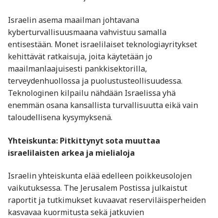
Israelin asema maailman johtavana
kyberturvallisuusmaana vahvistuu samalla
entisestään. Monet israelilaiset teknologiayritykset
kehittävät ratkaisuja, joita käytetään jo
maailmanlaajuisesti pankkisektorilla,
terveydenhuollossa ja puolustusteollisuudessa.
Teknologinen kilpailu nähdään Israelissa yhä
enemmän osana kansallista turvallisuutta eikä vain
taloudellisena kysymyksenä.
Yhteiskunta: Pitkittynyt sota muuttaa
israelilaisten arkea ja mielialoja
Israelin yhteiskunta elää edelleen poikkeusolojen
vaikutuksessa. The Jerusalem Postissa julkaistut
raportit ja tutkimukset kuvaavat reserviläisperheiden
kasvavaa kuormitusta sekä jatkuvien