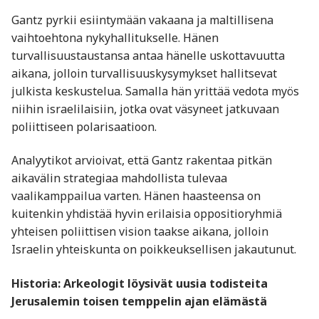
Gantz pyrkii esiintymään vakaana ja maltillisena
vaihtoehtona nykyhallitukselle. Hänen
turvallisuustaustansa antaa hänelle uskottavuutta
aikana, jolloin turvallisuuskysymykset hallitsevat
julkista keskustelua. Samalla hän yrittää vedota myös
niihin israelilaisiin, jotka ovat väsyneet jatkuvaan
poliittiseen polarisaatioon.
Analyytikot arvioivat, että Gantz rakentaa pitkän
aikavälin strategiaa mahdollista tulevaa
vaalikamppailua varten. Hänen haasteensa on
kuitenkin yhdistää hyvin erilaisia oppositioryhmiä
yhteisen poliittisen vision taakse aikana, jolloin
Israelin yhteiskunta on poikkeuksellisen jakautunut.
Historia: Arkeologit löysivät uusia todisteita
Jerusalemin toisen temppelin ajan elämästä