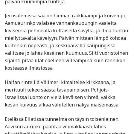
päivän kuumimpia tunteja.
Jerusalemissa sää on hieman raikkaampi ja kuivempi.
Aamuaurinko valaisee vanhankaupungin vaaleita
kiviseiniä pehmeällä kultaisella sävyllä, ja ilma tuntuu
miellyttävältä kävelyyn. Päivän mittaan lämpö kohoaa
kuitenkin nopeasti, ja keskipäivällä kaupungissa
vallitsee jo lähes kesäinen kuumuus. Silti vuoristoinen
sijainti pitää illat edelleen viileämpinä kuin rannikon
kosteassa ilmastossa.
Haifan rinteillä Välimeri kimaltelee kirkkaana, ja
merituuli tekee säästä tasapainoisen. Pohjois-
Israelissa luonto on vielä keväisen vihreä, vaikka
kesän kuivuus alkaa vähitellen näkyä maisemassa.
Etelässä Eilatissa tunnelma on täysin toisenlainen.
Aavikon aurinko paahtaa voimakkaasti lähes
pilvettömältä taivaalta, ja ilma väreilee kuumuudesta