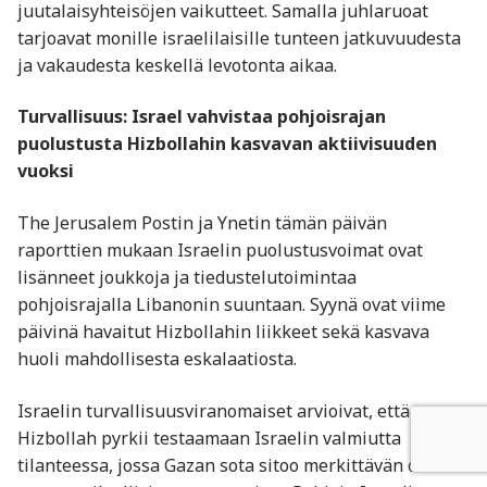
juutalaisyhteisöjen vaikutteet. Samalla juhlaruoat
tarjoavat monille israelilaisille tunteen jatkuvuudesta
ja vakaudesta keskellä levotonta aikaa.
Turvallisuus: Israel vahvistaa pohjoisrajan
puolustusta Hizbollahin kasvavan aktiivisuuden
vuoksi
The Jerusalem Postin ja Ynetin tämän päivän
raporttien mukaan Israelin puolustusvoimat ovat
lisänneet joukkoja ja tiedustelutoimintaa
pohjoisrajalla Libanonin suuntaan. Syynä ovat viime
päivinä havaitut Hizbollahin liikkeet sekä kasvava
huoli mahdollisesta eskalaatiosta.
Israelin turvallisuusviranomaiset arvioivat, että
Hizbollah pyrkii testaamaan Israelin valmiutta
tilanteessa, jossa Gazan sota sitoo merkittävän osan