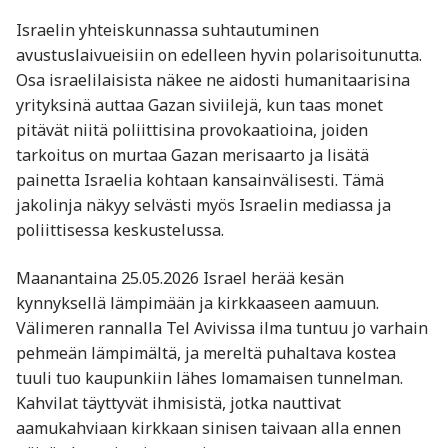
Israelin yhteiskunnassa suhtautuminen
avustuslaivueisiin on edelleen hyvin polarisoitunutta.
Osa israelilaisista näkee ne aidosti humanitaarisina
yrityksinä auttaa Gazan siviilejä, kun taas monet
pitävät niitä poliittisina provokaatioina, joiden
tarkoitus on murtaa Gazan merisaarto ja lisätä
painetta Israelia kohtaan kansainvälisesti. Tämä
jakolinja näkyy selvästi myös Israelin mediassa ja
poliittisessa keskustelussa.
Maanantaina 25.05.2026 Israel herää kesän
kynnyksellä lämpimään ja kirkkaaseen aamuun.
Välimeren rannalla Tel Avivissa ilma tuntuu jo varhain
pehmeän lämpimältä, ja mereltä puhaltava kostea
tuuli tuo kaupunkiin lähes lomamaisen tunnelman.
Kahvilat täyttyvät ihmisistä, jotka nauttivat
aamukahviaan kirkkaan sinisen taivaan alla ennen