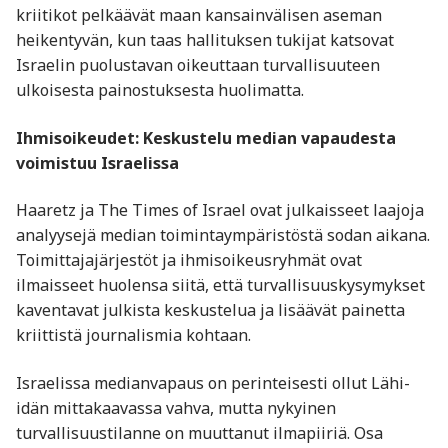
kriitikot pelkäävät maan kansainvälisen aseman
heikentyvän, kun taas hallituksen tukijat katsovat
Israelin puolustavan oikeuttaan turvallisuuteen
ulkoisesta painostuksesta huolimatta.
Ihmisoikeudet: Keskustelu median vapaudesta
voimistuu Israelissa
Haaretz ja The Times of Israel ovat julkaisseet laajoja
analyysejä median toimintaympäristöstä sodan aikana.
Toimittajajärjestöt ja ihmisoikeusryhmät ovat
ilmaisseet huolensa siitä, että turvallisuuskysymykset
kaventavat julkista keskustelua ja lisäävät painetta
kriittistä journalismia kohtaan.
Israelissa medianvapaus on perinteisesti ollut Lähi-
idän mittakaavassa vahva, mutta nykyinen
turvallisuustilanne on muuttanut ilmapiiriä. Osa