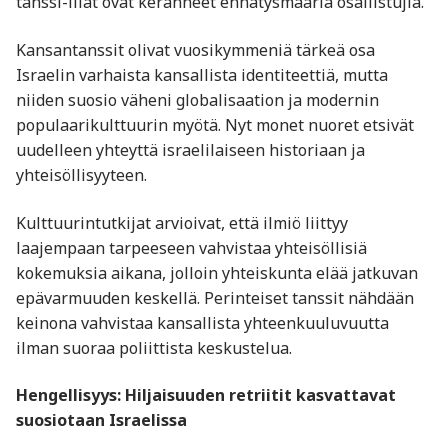
tanssi-illat ovat keränneet ennätysmääriä osallistujia.
Kansantanssit olivat vuosikymmeniä tärkeä osa
Israelin varhaista kansallista identiteettiä, mutta
niiden suosio väheni globalisaation ja modernin
populaarikulttuurin myötä. Nyt monet nuoret etsivät
uudelleen yhteyttä israelilaiseen historiaan ja
yhteisöllisyyteen.
Kulttuurintutkijat arvioivat, että ilmiö liittyy
laajempaan tarpeeseen vahvistaa yhteisöllisiä
kokemuksia aikana, jolloin yhteiskunta elää jatkuvan
epävarmuuden keskellä. Perinteiset tanssit nähdään
keinona vahvistaa kansallista yhteenkuuluvuutta
ilman suoraa poliittista keskustelua.
Hengellisyys: Hiljaisuuden retriitit kasvattavat
suosiotaan Israelissa