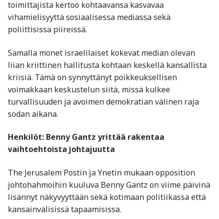
toimittajista kertoo kohtaavansa kasvavaa
vihamielisyyttä sosiaalisessa mediassa sekä
poliittisissa piireissä.
Samalla monet israelilaiset kokevat median olevan
liian kriittinen hallitusta kohtaan keskellä kansallista
kriisiä. Tämä on synnyttänyt poikkeuksellisen
voimakkaan keskustelun siitä, missä kulkee
turvallisuuden ja avoimen demokratian välinen raja
sodan aikana.
Henkilöt: Benny Gantz yrittää rakentaa
vaihtoehtoista johtajuutta
The Jerusalem Postin ja Ynetin mukaan opposition
johtohahmoihin kuuluva Benny Gantz on viime päivinä
lisännyt näkyvyyttään sekä kotimaan politiikassa että
kansainvälisissä tapaamisissa.