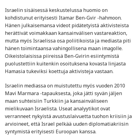
Israelin sisäisessä keskustelussa huomio on
kohdistunut erityisesti Itamar Ben-Gvir -hahmoon.
Hänen julkaisemansa videot pidätetyistä aktivisteista
herättivät voimakkaan kansainvälisen vastareaktion,
mutta myös Israelissa osa poliitikoista ja mediasta piti
hänen toimintaansa vahingollisena maan imagolle.
Oikeistolaisissa piireissä Ben-Gvirin esiintymistä
puolustettiin kuitenkin osoituksena kovasta linjasta
Hamasia tukeviksi koettuja aktivisteja vastaan.
Israelin mediassa on muistutettu myös vuoden 2010
Mavi Marmara -tapauksesta, joka jätti syvän jäljen
maan suhteisiin Turkkiin ja kansainväliseen
mielikuvaan Israelista. Useat analyytikot ovat
verranneet nykyistä avustuslaivuetta tuohon kriisiin ja
arvioineet, että Israel pelkää uuden diplomatiakriisin
syntymistä erityisesti Euroopan kanssa.