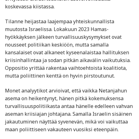
koskevassa kiistassa.
Tilanne heijastaa laajempaa yhteiskunnallista
muutosta Israelissa. Lokakuun 2023 Hamas-
hyökkäyksen jälkeen turvallisuuskysymykset ovat
nousseet politiikan keskiöön, mutta samalla
kansalaiset ovat alkaneet kyseenalaistaa hallituksen
kriisinhallintaa ja sodan pitkän aikavälin vaikutuksia.
Oppositio yrittää rakentaa vaihtoehtoista koalitiota,
mutta poliittinen kenttä on hyvin pirstoutunut.
Monet analyytikot arvioivat, että vaikka Netanjahun
asema on heikentynyt, hänen pitkä kokemuksensa
turvallisuuspolitiikasta antaa hänelle edelleen vahvan
aseman kriisiajan johtajana. Samalla Israelin sisäinen
jakautuminen näyttää syvenevän, mikä voi vaikuttaa
maan poliittiseen vakauteen vuosiksi eteenpäin.