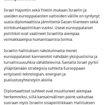
Israel Hayomin sekä Ynetin mukaan Israelin ja
useiden eurooppalaisten valtioiden välille on syntynyt
uusia diplomaattisia jännitteitä Gazan tilanteen sekä
siirtokuntapolitiikan vuoksi. Useat eurooppalaiset
poliitikot ovat vaatineet Israelilta aiempaa
voimakkaampia humanitaarisia toimia.
Israelin hallituksen näkökulmasta monet
eurooppalaiset kannanotot nähdään yksipuolisina ja
turvallisuusuhkia vähättelevinä. Samalla Israel pyrkii
ylläpitämään strategisia suhteita Eurooppaan
erityisesti teknologian, energian ja
puolustusyhteistyön aloilla.
Diplomaattiset suhteet ovat muuttuneet aiempaa
herkemmiksi, sillä kansainvälinen paine vaikuttaa
suoraan myös Israelin sisäpolitiikkaan. Hallituksen