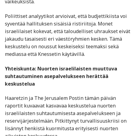
vaikeuksista.
Poliittiset analyytikot arvioivat, että budjettikiista voi
syventää hallituksen sisäisiä ristiriitoja. Monet
israelilaiset kokevat, että taloudelliset uhraukset eivät
jakaudu tasaisesti eri väestöryhmien kesken. Tämä
keskustelu on noussut keskeiseksi teemaksi sekä
mediassa että Knessetin käytävillä.
Yhteiskunta: Nuorten israelilaisten muuttuva
suhtautuminen asepalvelukseen herättää
keskustelua
Haaretzin ja The Jerusalem Postin tämän päivän
raportit kuvaavat kasvavaa keskustelua nuorten
israelilaisten suhtautumisesta asepalvelukseen ja
reservijärjestelmään. Pitkittynyt turvallisuuskriisi on
lisännyt henkistä kuormitusta erityisesti nuorten