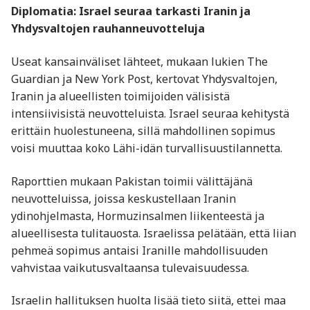
Diplomatia: Israel seuraa tarkasti Iranin ja
Yhdysvaltojen rauhanneuvotteluja
Useat kansainväliset lähteet, mukaan lukien The
Guardian ja New York Post, kertovat Yhdysvaltojen,
Iranin ja alueellisten toimijoiden välisistä
intensiivisistä neuvotteluista. Israel seuraa kehitystä
erittäin huolestuneena, sillä mahdollinen sopimus
voisi muuttaa koko Lähi-idän turvallisuustilannetta.
Raporttien mukaan Pakistan toimii välittäjänä
neuvotteluissa, joissa keskustellaan Iranin
ydinohjelmasta, Hormuzinsalmen liikenteestä ja
alueellisesta tulitauosta. Israelissa pelätään, että liian
pehmeä sopimus antaisi Iranille mahdollisuuden
vahvistaa vaikutusvaltaansa tulevaisuudessa.
Israelin hallituksen huolta lisää tieto siitä, ettei maa