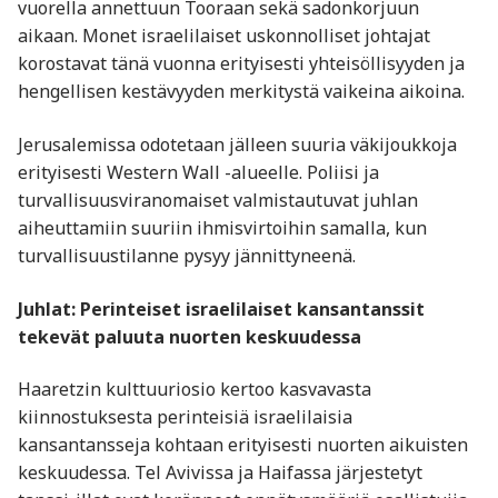
vuorella annettuun Tooraan sekä sadonkorjuun
aikaan. Monet israelilaiset uskonnolliset johtajat
korostavat tänä vuonna erityisesti yhteisöllisyyden ja
hengellisen kestävyyden merkitystä vaikeina aikoina.
Jerusalemissa odotetaan jälleen suuria väkijoukkoja
erityisesti Western Wall -alueelle. Poliisi ja
turvallisuusviranomaiset valmistautuvat juhlan
aiheuttamiin suuriin ihmisvirtoihin samalla, kun
turvallisuustilanne pysyy jännittyneenä.
Juhlat: Perinteiset israelilaiset kansantanssit
tekevät paluuta nuorten keskuudessa
Haaretzin kulttuuriosio kertoo kasvavasta
kiinnostuksesta perinteisiä israelilaisia
kansantansseja kohtaan erityisesti nuorten aikuisten
keskuudessa. Tel Avivissa ja Haifassa järjestetyt