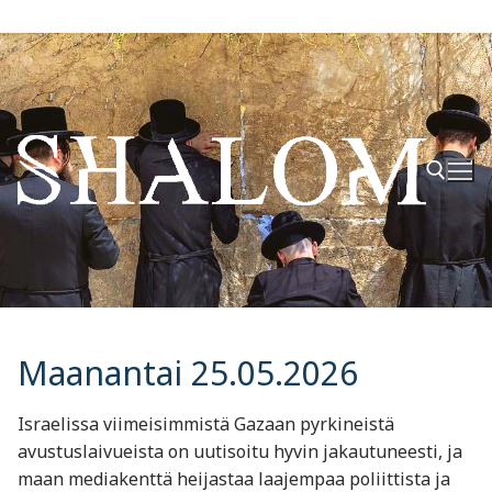
Hyppää
sisältöön
Hae:
Maanantai 25.05.2026
Israelissa viimeisimmistä Gazaan pyrkineistä
avustuslaivueista on uutisoitu hyvin jakautuneesti, ja
maan mediakenttä heijastaa laajempaa poliittista ja