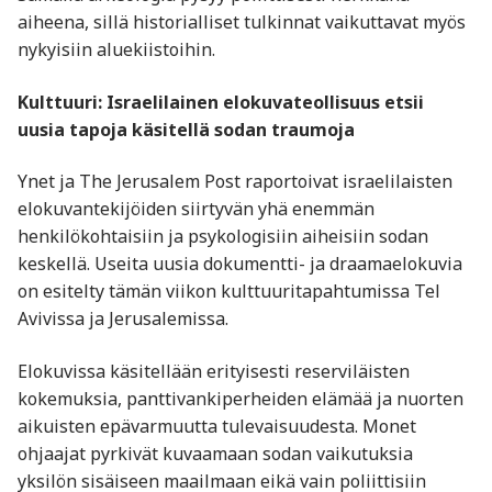
aiheena, sillä historialliset tulkinnat vaikuttavat myös
nykyisiin aluekiistoihin.
Kulttuuri: Israelilainen elokuvateollisuus etsii
uusia tapoja käsitellä sodan traumoja
Ynet ja The Jerusalem Post raportoivat israelilaisten
elokuvantekijöiden siirtyvän yhä enemmän
henkilökohtaisiin ja psykologisiin aiheisiin sodan
keskellä. Useita uusia dokumentti- ja draamaelokuvia
on esitelty tämän viikon kulttuuritapahtumissa Tel
Avivissa ja Jerusalemissa.
Elokuvissa käsitellään erityisesti reserviläisten
kokemuksia, panttivankiperheiden elämää ja nuorten
aikuisten epävarmuutta tulevaisuudesta. Monet
ohjaajat pyrkivät kuvaamaan sodan vaikutuksia
yksilön sisäiseen maailmaan eikä vain poliittisiin