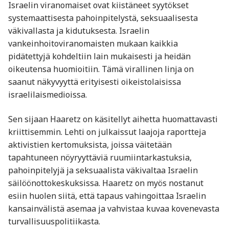
Israelin viranomaiset ovat kiistäneet syytökset
systemaattisesta pahoinpitelystä, seksuaalisesta
väkivallasta ja kidutuksesta. Israelin
vankeinhoitoviranomaisten mukaan kaikkia
pidätettyjä kohdeltiin lain mukaisesti ja heidän
oikeutensa huomioitiin. Tämä virallinen linja on
saanut näkyvyyttä erityisesti oikeistolaisissa
israelilaismedioissa.
Sen sijaan Haaretz on käsitellyt aihetta huomattavasti
kriittisemmin. Lehti on julkaissut laajoja raportteja
aktivistien kertomuksista, joissa väitetään
tapahtuneen nöyryyttäviä ruumiintarkastuksia,
pahoinpitelyjä ja seksuaalista väkivaltaa Israelin
säilöönottokeskuksissa. Haaretz on myös nostanut
esiin huolen siitä, että tapaus vahingoittaa Israelin
kansainvälistä asemaa ja vahvistaa kuvaa kovenevasta
turvallisuuspolitiikasta.