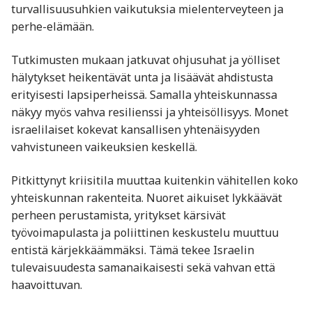
turvallisuusuhkien vaikutuksia mielenterveyteen ja
perhe-elämään.
Tutkimusten mukaan jatkuvat ohjusuhat ja yölliset
hälytykset heikentävät unta ja lisäävät ahdistusta
erityisesti lapsiperheissä. Samalla yhteiskunnassa
näkyy myös vahva resilienssi ja yhteisöllisyys. Monet
israelilaiset kokevat kansallisen yhtenäisyyden
vahvistuneen vaikeuksien keskellä.
Pitkittynyt kriisitila muuttaa kuitenkin vähitellen koko
yhteiskunnan rakenteita. Nuoret aikuiset lykkäävät
perheen perustamista, yritykset kärsivät
työvoimapulasta ja poliittinen keskustelu muuttuu
entistä kärjekkäämmäksi. Tämä tekee Israelin
tulevaisuudesta samanaikaisesti sekä vahvan että
haavoittuvan.