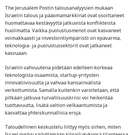
The Jerusalem Postin talousanalyysien mukaan
Israelin talous ja pääomamarkkinat ovat osoittaneet
huomattavaa kestävyyttä jatkuvista konflikteista
huolimatta. Vaikka puolustusmenot ovat kasvaneet
voimakkaasti ja investointiympäristö on epävarma,
teknologia- ja puolustussektorit ovat jatkaneet
kasvuaan.
Israelin vahvuutena pidetään edelleen korkeaa
teknologista osaamista, startup-yritysten
innovatiivisuutta ja vahvaa kansainvälistä
verkottumista. Samalla kuitenkin varoitetaan, että
pitkään jatkuva turvallisuuskriisi voi heikentää
tuottavuutta, lisätä valtion velkaantumista ja
kasvattaa yhteiskunnallisia eroja.
Taloudellinen keskustelu liittyy myös siihen, miten
Israel pystyy säilyttämään kilpailukykynsä tilanteessa,