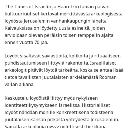
The Times of Israelin ja Haaretzin tämän päivän
kulttuuriuutiset kertovat merkittävästä arkeologisesta
löydöstä Jerusalemin vanhankaupungin läheltä.
Kaivauksissa on löydetty uusia esineitä, joiden
arvioidaan olevan peräisin toisen temppelin ajalta
ennen vuotta 70 jaa.
Löydöt sisältävät saviastioita, kolikoita ja rituaaliseen
puhdistautumiseen liittyviä rakenteita. Israelilaiset
arkeologit pitävät löytöä tärkeänä, koska se antaa lisää
tietoa tavallisten juutalaisten arkielämästä Rooman
vallan aikana.
Keskustelu löydöistä liittyy myös nykyiseen
identiteettikysymykseen Israelissa. Historialliset
löydöt nähdään monille konkreettisena todisteena
juutalaisen kansan pitkästä yhteydestä Jerusalemiin.
Samalla arkeologia pysyy poliittisesti herkkänä