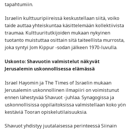
tapahtumiin.
Israelin kulttuuripiireissä keskustellaan siitä, voiko
taide auttaa yhteiskuntaa käsittelemään kollektiivista
traumaa. Kulttuuritutkijoiden mukaan nykyinen
tuotanto muistuttaa osittain sitä taiteellista murrosta,
joka syntyi Jom Kippur -sodan jälkeen 1970-luvulla.
Uskonto: Shavuotin valmistelut näkyvät
Jerusalemin uskonnollisessa elämässä
Israel Hayomin ja The Times of Israelin mukaan
Jerusalemin uskonnollinen ilmapiiri on voimistunut
ennen lähestyvää Shavuot -juhlaa. Synagogissa ja
uskonnollisissa oppilaitoksissa valmistellaan koko yön
kestäviä Tooran opiskelutilaisuuksia.
Shavuot yhdistyy juutalaisessa perinteessä Siinain