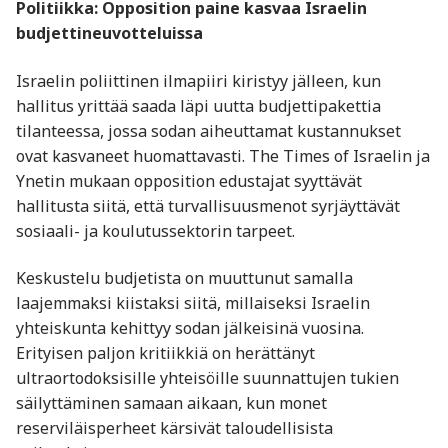
Politiikka: Opposition paine kasvaa Israelin
budjettineuvotteluissa
Israelin poliittinen ilmapiiri kiristyy jälleen, kun
hallitus yrittää saada läpi uutta budjettipakettia
tilanteessa, jossa sodan aiheuttamat kustannukset
ovat kasvaneet huomattavasti. The Times of Israelin ja
Ynetin mukaan opposition edustajat syyttävät
hallitusta siitä, että turvallisuusmenot syrjäyttävät
sosiaali- ja koulutussektorin tarpeet.
Keskustelu budjetista on muuttunut samalla
laajemmaksi kiistaksi siitä, millaiseksi Israelin
yhteiskunta kehittyy sodan jälkeisinä vuosina.
Erityisen paljon kritiikkiä on herättänyt
ultraortodoksisille yhteisöille suunnattujen tukien
säilyttäminen samaan aikaan, kun monet
reserviläisperheet kärsivät taloudellisista