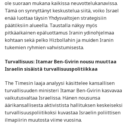
ole suoraan mukana kaikissa neuvottelukanavissa.
Tämä on synnyttänyt keskustelua siitä, voiko Israel
enää luottaa täysin Yhdysvaltojen strategisiin
päätöksiin alueella. Taustalla näkyy myös
pitkäaikainen epäluottamus Iranin ydinohjelmaa
kohtaan sekä pelko Hizbollahin ja muiden Iranin
tukemien ryhmien vahvistumisesta.
Turvallisuus: Itamar Ben-Gvirin nousu muuttaa
Israelin sisäistä turvallisuuspolitiikkaa
The Timesin laaja analyysi käsittelee kansallisen
turvallisuuden ministeri Itamar Ben-Gvirin kasvavaa
vaikutusvaltaa Israelissa. Hänen nousunsa
äärikansallisesta aktivistista hallituksen keskeiseksi
turvallisuuspoliitikoksi kuvastaa Israelin poliittisen
ilmapiirin muutosta viime vuosina.