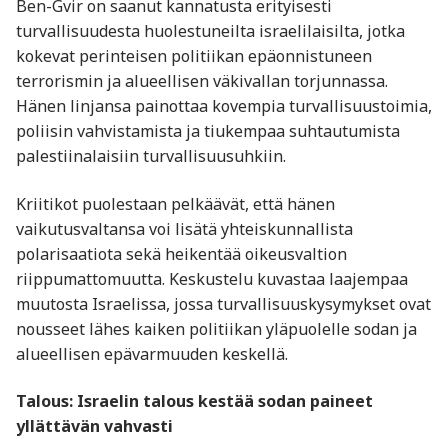
Ben-Gvir on saanut kannatusta erityisesti
turvallisuudesta huolestuneilta israelilaisilta, jotka
kokevat perinteisen politiikan epäonnistuneen
terrorismin ja alueellisen väkivallan torjunnassa.
Hänen linjansa painottaa kovempia turvallisuustoimia,
poliisin vahvistamista ja tiukempaa suhtautumista
palestiinalaisiin turvallisuusuhkiin.
Kriitikot puolestaan pelkäävät, että hänen
vaikutusvaltansa voi lisätä yhteiskunnallista
polarisaatiota sekä heikentää oikeusvaltion
riippumattomuutta. Keskustelu kuvastaa laajempaa
muutosta Israelissa, jossa turvallisuuskysymykset ovat
nousseet lähes kaiken politiikan yläpuolelle sodan ja
alueellisen epävarmuuden keskellä.
Talous: Israelin talous kestää sodan paineet
yllättävän vahvasti