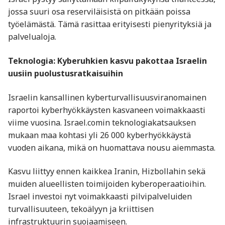
jossa suuri osa reserviläisistä on pitkään poissa
työelämästä. Tämä rasittaa erityisesti pienyrityksiä ja
palvelualoja.
Teknologia: Kyberuhkien kasvu pakottaa Israelin
uusiin puolustusratkaisuihin
Israelin kansallinen kyberturvallisuusviranomainen
raportoi kyberhyökkäysten kasvaneen voimakkaasti
viime vuosina. Israel.comin teknologiakatsauksen
mukaan maa kohtasi yli 26 000 kyberhyökkäystä
vuoden aikana, mikä on huomattava nousu aiemmasta.
Kasvu liittyy ennen kaikkea Iranin, Hizbollahin sekä
muiden alueellisten toimijoiden kyberoperaatioihin.
Israel investoi nyt voimakkaasti pilvipalveluiden
turvallisuuteen, tekoälyyn ja kriittisen
infrastruktuurin suojaamiseen.