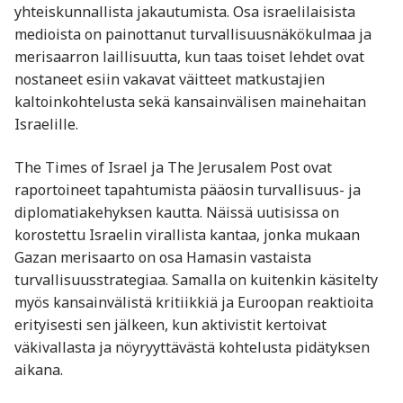
yhteiskunnallista jakautumista. Osa israelilaisista
medioista on painottanut turvallisuusnäkökulmaa ja
merisaarron laillisuutta, kun taas toiset lehdet ovat
nostaneet esiin vakavat väitteet matkustajien
kaltoinkohtelusta sekä kansainvälisen mainehaitan
Israelille.
The Times of Israel ja The Jerusalem Post ovat
raportoineet tapahtumista pääosin turvallisuus- ja
diplomatiakehyksen kautta. Näissä uutisissa on
korostettu Israelin virallista kantaa, jonka mukaan
Gazan merisaarto on osa Hamasin vastaista
turvallisuusstrategiaa. Samalla on kuitenkin käsitelty
myös kansainvälistä kritiikkiä ja Euroopan reaktioita
erityisesti sen jälkeen, kun aktivistit kertoivat
väkivallasta ja nöyryyttävästä kohtelusta pidätyksen
aikana.