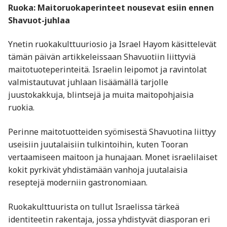
Ruoka: Maitoruokaperinteet nousevat esiin ennen
Shavuot-juhlaa
Ynetin ruokakulttuuriosio ja Israel Hayom käsittelevät
tämän päivän artikkeleissaan Shavuotiin liittyviä
maitotuoteperinteitä. Israelin leipomot ja ravintolat
valmistautuvat juhlaan lisäämällä tarjolle
juustokakkuja, blintsejä ja muita maitopohjaisia
ruokia.
Perinne maitotuotteiden syömisestä Shavuotina liittyy
useisiin juutalaisiin tulkintoihin, kuten Tooran
vertaamiseen maitoon ja hunajaan. Monet israelilaiset
kokit pyrkivät yhdistämään vanhoja juutalaisia
reseptejä moderniin gastronomiaan.
Ruokakulttuurista on tullut Israelissa tärkeä
identiteetin rakentaja, jossa yhdistyvät diasporan eri