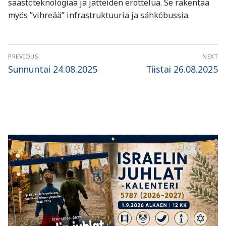
säästöteknologiaa ja jätteiden erottelua. Se rakentaa
myös ”vihreää” infrastruktuuria ja sähköbussia.
Artikkelien
PREVIOUS
NEXT
selaus
Previous
Next
Sunnuntai 24.08.2025
Tiistai 26.08.2025
post:
post: