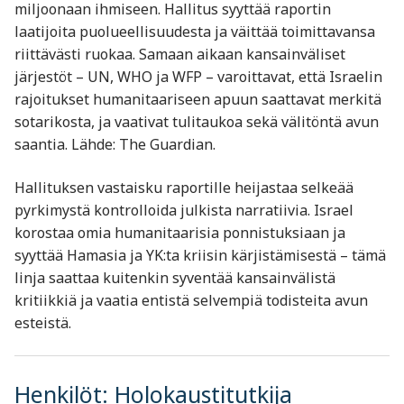
miljoonaan ihmiseen. Hallitus syyttää raportin
laatijoita puolueellisuudesta ja väittää toimittavansa
riittävästi ruokaa. Samaan aikaan kansainväliset
järjestöt – UN, WHO ja WFP – varoittavat, että Israelin
rajoitukset humanitaariseen apuun saattavat merkitä
sotarikosta, ja vaativat tulitaukoa sekä välitöntä avun
saantia. Lähde: The Guardian
.
Hallituksen vastaisku raportille heijastaa selkeää
pyrkimystä kontrolloida julkista narratiivia. Israel
korostaa omia humanitaarisia ponnistuksiaan ja
syyttää Hamasia ja YK:ta kriisin kärjistämisestä – tämä
linja saattaa kuitenkin syventää kansainvälistä
kritiikkiä ja vaatia entistä selvempiä todisteita avun
esteistä.
Henkilöt: Holokaustitutkija