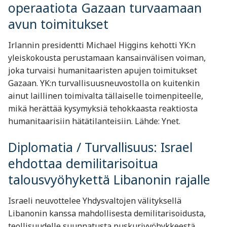
operaatiota Gazaan turvaamaan
avun toimitukset
Irlannin presidentti Michael Higgins kehotti YK:n
yleiskokousta perustamaan kansainvälisen voiman,
joka turvaisi humanitaaristen apujen toimitukset
Gazaan. YK:n turvallisuusneuvostolla on kuitenkin
ainut laillinen toimivalta tällaiselle toimenpiteelle,
mikä herättää kysymyksiä tehokkaasta reaktiosta
humanitaarisiin hätätilanteisiin. Lähde: Ynet.
Diplomatia / Turvallisuus: Israel
ehdottaa demilitarisoitua
talousvyöhykettä Libanonin rajalle
Israeli neuvottelee Yhdysvaltojen välityksellä
Libanonin kanssa mahdollisesta demilitarisoidusta,
teollisuudelle suunnatusta puskurivyöhykkeestä