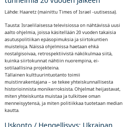
tunnelmia 20 vuoden jälkeen
Lähde: Haaretz (mainittu Times of Israel -uutisessa).
Tausta: Israelilaisessa televisiossa on nähtävissä uusi
aalto ohjelmia, joissa käsitellään 20 vuoden takaisia
asutuspolitiikan epäsopimuksia ja siirtokuntien
muisteloja. Näissä ohjelmissa haetaan ehkä
nostalgisoivaa, retrospektiivistä näkökulmaa siitä,
kuinka siirtokunnat nähtiin nuorempina, ei-
sotilaallisina projekteina.
Tällainen kulttuurintuotanto toimii
muistinrakentajana – se tekee yhteiskunnallisesta
historioinnista monikerroksista. Ohjelmat heijastavat,
miten yhteiskunta muistaa ja tulkitsee oman
menneisyytensä, ja miten politiikkaa tuotetaan median
kautta.
Uskonto / Hengellisyys: Ukrainan,