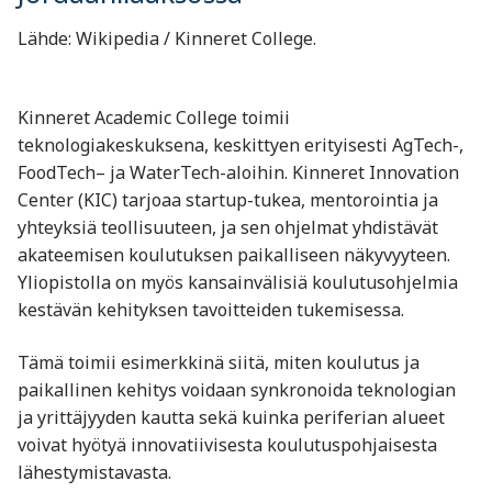
Lähde: Wikipedia / Kinneret College.
Kinneret Academic College toimii
teknologiakeskuksena, keskittyen erityisesti AgTech-,
FoodTech– ja WaterTech-aloihin. Kinneret Innovation
Center (KIC) tarjoaa startup-tukea, mentorointia ja
yhteyksiä teollisuuteen, ja sen ohjelmat yhdistävät
akateemisen koulutuksen paikalliseen näkyvyyteen.
Yliopistolla on myös kansainvälisiä koulutusohjelmia
kestävän kehityksen tavoitteiden tukemisessa.
Tämä toimii esimerkkinä siitä, miten koulutus ja
paikallinen kehitys voidaan synkronoida teknologian
ja yrittäjyyden kautta sekä kuinka periferian alueet
voivat hyötyä innovatiivisesta koulutuspohjaisesta
lähestymistavasta.