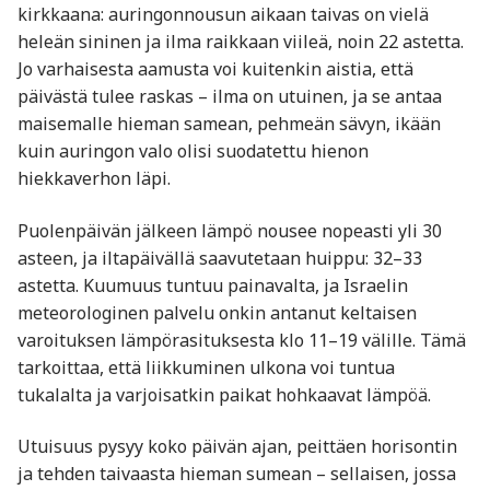
kirkkaana: auringonnousun aikaan taivas on vielä
heleän sininen ja ilma raikkaan viileä, noin 22 astetta.
Jo varhaisesta aamusta voi kuitenkin aistia, että
päivästä tulee raskas – ilma on utuinen, ja se antaa
maisemalle hieman samean, pehmeän sävyn, ikään
kuin auringon valo olisi suodatettu hienon
hiekkaverhon läpi.
Puolenpäivän jälkeen lämpö nousee nopeasti yli 30
asteen, ja iltapäivällä saavutetaan huippu: 32–33
astetta. Kuumuus tuntuu painavalta, ja Israelin
meteorologinen palvelu onkin antanut keltaisen
varoituksen lämpörasituksesta klo 11–19 välille. Tämä
tarkoittaa, että liikkuminen ulkona voi tuntua
tukalalta ja varjoisatkin paikat hohkaavat lämpöä.
Utuisuus pysyy koko päivän ajan, peittäen horisontin
ja tehden taivaasta hieman sumean – sellaisen, jossa