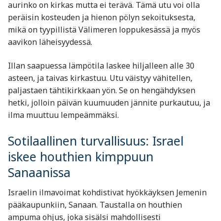
aurinko on kirkas mutta ei terävä. Tämä utu voi olla
peräisin kosteuden ja hienon pölyn sekoituksesta,
mikä on tyypillistä Välimeren loppukesässä ja myös
aavikon läheisyydessä.
Illan saapuessa lämpötila laskee hiljalleen alle 30
asteen, ja taivas kirkastuu. Utu väistyy vähitellen,
paljastaen tähtikirkkaan yön. Se on hengähdyksen
hetki, jolloin päivän kuumuuden jännite purkautuu, ja
ilma muuttuu lempeämmäksi.
Sotilaallinen turvallisuus: Israel
iskee houthien kimppuun
Sanaanissa
Israelin ilmavoimat kohdistivat hyökkäyksen Jemenin
pääkaupunkiin, Sanaan. Taustalla on houthien
ampuma ohjus, joka sisälsi mahdollisesti