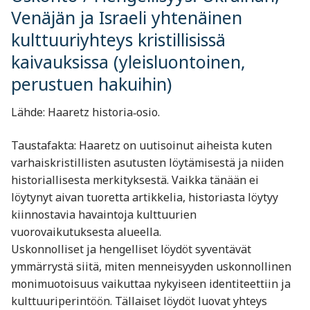
Venäjän ja Israeli yhtenäinen
kulttuuriyhteys kristillisissä
kaivauksissa (yleisluontoinen,
perustuen hakuihin)
Lähde: Haaretz historia‑osio.
Taustafakta: Haaretz on uutisoinut aiheista kuten
varhaiskristillisten asutusten löytämisestä ja niiden
historiallisesta merkityksestä. Vaikka tänään ei
löytynyt aivan tuoretta artikkelia, historiasta löytyy
kiinnostavia havaintoja kulttuurien
vuorovaikutuksesta alueella.
Uskonnolliset ja hengelliset löydöt syventävät
ymmärrystä siitä, miten menneisyyden uskonnollinen
monimuotoisuus vaikuttaa nykyiseen identiteettiin ja
kulttuuriperintöön. Tällaiset löydöt luovat yhteys