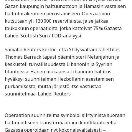
Gazan kaupungin haltuunottoon ja Hamasin vastaisen
hallintorakenteen perustamiseen. Operaatioon
kutsutaan yli 130 000 reserviläistä, ja se jatkaa
toukokuun operaatioita, jotka kattoivat 75 % Gazasta.
Lähde: Scottish Sun / FDD-analyysi.
Samalla Reuters kertoo, että Yhdysvaltain lähettiläs
Thomas Barrack tapasi pääministeri Netanjahun ja
keskusteli turvallisuudesta Libanonin ja Syyrian
tilanteissa. Hänen mukaansa Libanonin hallitus
hyväksyi suunnitelman Hezbollahin asestamisen
purkamisesta, mutta järjestö itse vastustaa
suunnitelmaa. Lähde: Reuters.
Operaation suunnitelma symboloi siirtymistä suoraan
hallinnolliseen transformaatioon konfliktialueella.
Gazassa operoidaan nyt kokonaisvaltaisesti –