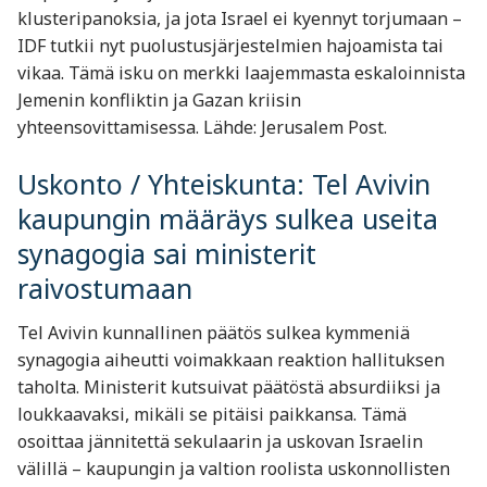
klusteripanoksia, ja jota Israel ei kyennyt torjumaan –
IDF tutkii nyt puolustusjärjestelmien hajoamista tai
vikaa. Tämä isku on merkki laajemmasta eskaloinnista
Jemenin konfliktin ja Gazan kriisin
yhteensovittamisessa. Lähde: Jerusalem Post.
Uskonto / Yhteiskunta: Tel Avivin
kaupungin määräys sulkea useita
synagogia sai ministerit
raivostumaan
Tel Avivin kunnallinen päätös sulkea kymmeniä
synagogia aiheutti voimakkaan reaktion hallituksen
taholta. Ministerit kutsuivat päätöstä absurdiiksi ja
loukkaavaksi, mikäli se pitäisi paikkansa. Tämä
osoittaa jännitettä sekulaarin ja uskovan Israelin
välillä – kaupungin ja valtion roolista uskonnollisten