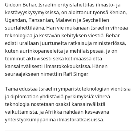
Gideon Behar, Israelin erityislähettiläs ilmasto- ja
kestävyyskysymyksissä, on aloittanut työnsä Kenian,
Ugandan, Tansanian, Malawin ja Seychellien
suurlähettiläänä. Hän vie mukanaan Israelin vihreää
teknologiaa ja kestävän kehityksen viestiä. Behar
edisti urallaan juurtuneita ratkaisuja ministeriössä,
kuten aurinkopaneeleita ja mehiläispesää, ja on
toiminut aktiivisesti sekä kotimaassa että
kansainvälisesti ilmastokokouksissa. Hänen
seuraajakseen nimettiin Rafi Singer.
Tämä edustaa Israelin ympäristöteknologian vientisiä
ja diplomatian yhdistäviä pyrkimyksiä: vihreä
teknologia nostetaan osaksi kansainvälistä
vaikuttamista, ja Afrikka nähdään kasvavana
yhteistyökumppanina ilmastoratkaisuissa.