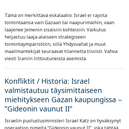
Tämä on merkittävä eskalaatio: Israel ei rajoita
toimintaansa vain Gazaan tai naapurimaihin, vaan
laajenee Jemenin sisäisiin kohteisiin. Vaikutus
heijastuu laaja‑alaiseen strategiseen
toimintaympäristöön, sillä Yhdysvallat ja muut
maailmantekijät seuraavat tilannetta tiiviisti. Vahva
viesti Iraniin liittoutuneista asemista.
Konfliktit / Historia: Israel
valmistautuu täysimittaiseen
miehitykseen Gazan kaupungissa –
”Gideonin vaunut II”
Israelin puolustusministeri Israel Katz on hyväksynyt
operaation nimeltä ”Gideonin vaunut II”, joka tähtää