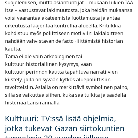
suojelemisen, mutta asiantuntijat – mukaan lukien IAA
itse – vastustavat lakimuutosta, joka heidän mukaansa
voisi vaarantaa akateemista luottamusta ja antaa
oikeutusta laajentaa kontrollia alueella. Kritiikkiä
kohdistuu myös poliittiseen motiiviin: lakialoitteen
nähdään vahvistavan de facto ‑liittämistä historian
kautta.
Tämä ei ole vain arkeologinen tai
kulttuurihistoriallinen kysymys, vaan
kulttuuriperinnön kautta tapahtuva narratiivien
kiistely, jolla on syvään kytkös aluepoliittisiin
tavoitteisiin. Asialla on merkittävä symbolinen paino,
sillä se vaikuttaa siihen, kuka saa tulkita ja säädellä
historiaa Länsirannalla.
Kulttuuri: TV:ssä lisää ohjelmia,
jotka tukevat Gazan siirtokuntien