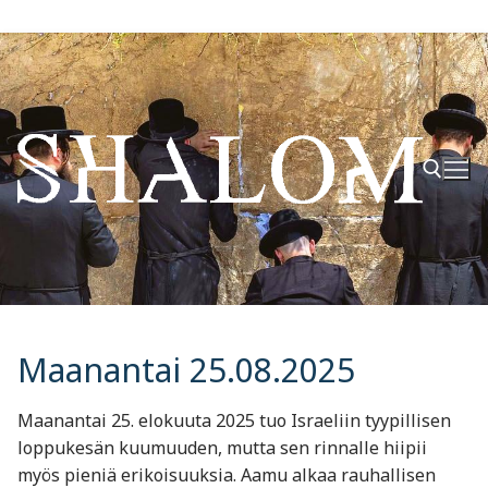
Hyppää
sisältöön
Hae:
Maanantai 25.08.2025
Maanantai 25. elokuuta 2025 tuo Israeliin tyypillisen
loppukesän kuumuuden, mutta sen rinnalle hiipii
myös pieniä erikoisuuksia. Aamu alkaa rauhallisen