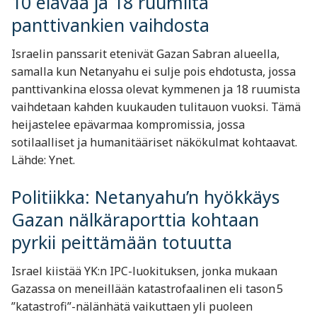
10 elävää ja 18 ruumiita
panttivankien vaihdosta
Israelin panssarit etenivät Gazan Sabran alueella,
samalla kun Netanyahu ei sulje pois ehdotusta, jossa
panttivankina elossa olevat kymmenen ja 18 ruumista
vaihdetaan kahden kuukauden tulitauon vuoksi. Tämä
heijastelee epävarmaa kompromissia, jossa
sotilaalliset ja humanitääriset näkökulmat kohtaavat.
Lähde: Ynet.
Politiikka: Netanyahu’n hyökkäys
Gazan nälkäraporttia kohtaan
pyrkii peittämään totuutta
Israel kiistää YK:n IPC-luokituksen, jonka mukaan
Gazassa on meneillään katastrofaalinen eli tason 5
”katastrofi”-nälänhätä vaikuttaen yli puoleen