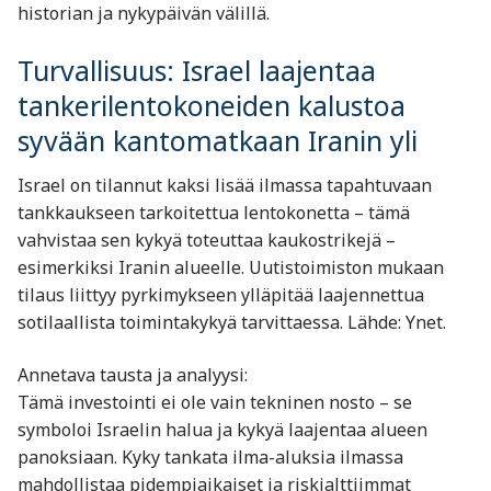
historian ja nykypäivän välillä.
Turvallisuus: Israel laajentaa
tankerilentokoneiden kalustoa
syvään kantomatkaan Iranin yli
Israel on tilannut kaksi lisää ilmassa tapahtuvaan
tankkaukseen tarkoitettua lentokonetta – tämä
vahvistaa sen kykyä toteuttaa kaukostrikejä –
esimerkiksi Iranin alueelle. Uutistoimiston mukaan
tilaus liittyy pyrkimykseen ylläpitää laajennettua
sotilaallista toimintakykyä tarvittaessa. Lähde: Ynet.
Annetava tausta ja analyysi:
Tämä investointi ei ole vain tekninen nosto – se
symboloi Israelin halua ja kykyä laajentaa alueen
panoksiaan. Kyky tankata ilma-aluksia ilmassa
mahdollistaa pidempiaikaiset ja riskialttiimmat