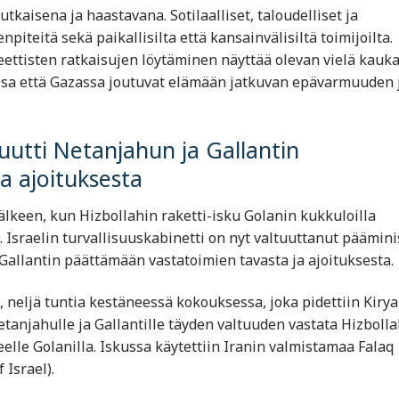
tkaisena ja haastavana. Sotilaalliset, taloudelliset ja
iteitä sekä paikallisilta että kansainvälisiltä toimijoilta.
eettisten ratkaisujen löytäminen näyttää olevan vielä kauka
issa että Gazassa joutuvat elämään jatkuvan epävarmuuden 
ltuutti Netanjahun ja Gallantin
a ajoituksesta
jälkeen, kun Hizbollahin raketti-isku Golanin kukkuloilla
 Israelin turvallisuuskabinetti on nyt valtuuttanut päämini
allantin päättämään vastatoimien tavasta ja ajoituksesta.
 neljä tuntia kestäneessä kokouksessa, joka pidettiin Kiry
etanjahulle ja Gallantille täyden valtuuden vastata Hizbolla
lle Golanilla. Iskussa käytettiin Iranin valmistamaa Falaq 
 Israel)​.