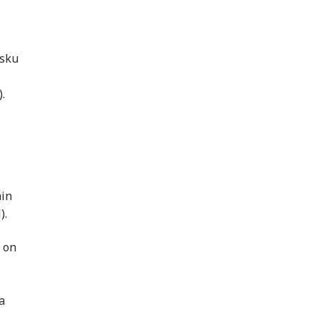
isku
.
hin
​.
a on
a