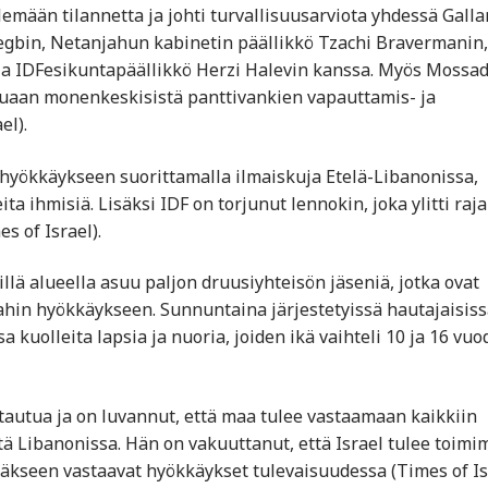
emään tilannetta ja johti turvallisuusarviota yhdessä Galla
egbin, Netanjahun kabinetin päällikkö Tzachi Bravermanin,
 ja IDFesikuntapäällikkö Herzi Halevin kanssa. Myös Mossa
tuaan monenkeskisistä panttivankien vapauttamis- ja
l)​.
n hyökkäykseen suorittamalla ilmaiskuja Etelä-Libanonissa,
ta ihmisiä. Lisäksi IDF on torjunut lennokin, joka ylitti raj
s of Israel)​.
illä alueella asuu paljon druusiyhteisön jäseniä, jotka ovat
ahin hyökkäykseen. Sunnuntaina järjestetyissä hautajaisiss
uolleita lapsia ja nuoria, joiden ikä vaihteli 10 ja 16 vuo
tautua ja on luvannut, että maa tulee vastaamaan kaikkiin
ä Libanonissa. Hän on vakuuttanut, että Israel tulee toim
äkseen vastaavat hyökkäykset tulevaisuudessa​ (Times of Isr