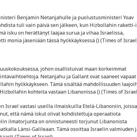
inisteri Benjamin Netanjahulle ja puolustusministeri Yoav
hdista tuli vain päivä sen jälkeen, kun Hizbollahin raketti-
mä isku on herättänyt laajaa surua ja vihaa Israelissa,
i monia jäseniään tässä hyökkäyksessä​ ()​​ (Times of Israel)​
isuuskokouksessa, johon osallistuivat maan korkeimmat
imintavaihtoehtoja. Netanjahu ja Gallant ovat saaneet vapaat
bollahin hyökkäykseen. Tämä sisältää mahdollisuuden laajoi
zbollahin kohteita vastaan Libanonissa​ ()​​ (Times of Israel)
 Israel vastasi useilla ilmaiskuilla Etelä-Libanoniin, joiss
nut, että nämä iskut olivat kohdistettuja operaatiota
elin ilmatorjunta on onnistuneesti torjunut Libanonista
tkalla Länsi-Galileaan. Tämä osoittaa Israelin valmiuden j
asti​ (Times of Israel)​.