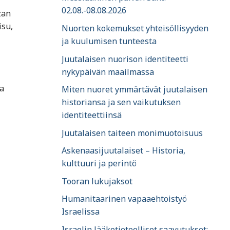
02.08.-08.08.2026
zan
isu,
Nuorten kokemukset yhteisöllisyyden
ja kuulumisen tunteesta
Juutalaisen nuorison identiteetti
nykypäivän maailmassa
a
Miten nuoret ymmärtävät juutalaisen
historiansa ja sen vaikutuksen
identiteettiinsä
Juutalaisen taiteen monimuotoisuus
Askenaasijuutalaiset – Historia,
kulttuuri ja perintö
Tooran lukujaksot
Humanitaarinen vapaaehtoistyö
Israelissa
Israelin lääketieteelliset saavutukset: