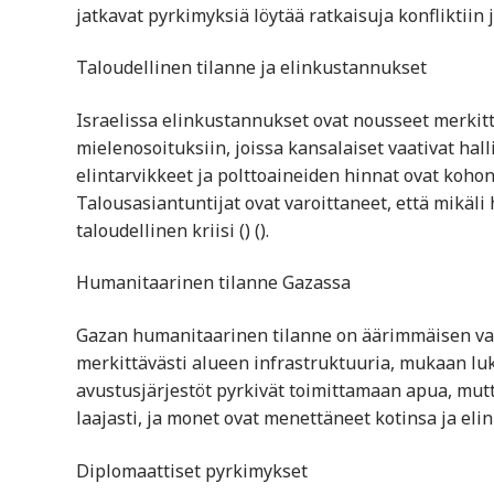
jatkavat pyrkimyksiä löytää ratkaisuja konfliktiin j
Taloudellinen tilanne ja elinkustannukset
Israelissa elinkustannukset ovat nousseet merkit
mielenosoituksiin, joissa kansalaiset vaativat hal
elintarvikkeet ja polttoaineiden hinnat ovat kohon
Talousasiantuntijat ovat varoittaneet, että mikäli
taloudellinen kriisi​ ()​​ ()​.
Humanitaarinen tilanne Gazassa
Gazan humanitaarinen tilanne on äärimmäisen vaike
merkittävästi alueen infrastruktuuria, mukaan luki
avustusjärjestöt pyrkivät toimittamaan apua, mutta
laajasti, ja monet ovat menettäneet kotinsa ja elinkein
Diplomaattiset pyrkimykset