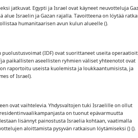
ksi jatkuvat. Egypti ja Israel ovat käyneet neuvotteluja Ga
ä alue Israelin ja Gazan rajalla. Tavoitteena on löytää ratka
llistaa humanitaarisen avun kulun alueelle​ ()​.
n puolustusvoimat (IDF) ovat suorittaneet useita operaatioit
Fja paikallisten aseellisten ryhmien väliset yhteenotot ovat
 on raportoitu useista kuolemista ja loukkaantumisista, ja
es of Israel)​.
en ovat vaihtelevia. Yhdysvaltojen tuki Israelille on ollut
presidentinvaalikampanjasta on tuonut epävarmuutta
estaan lisännyt painostusta Israelia kohtaan, vaatimalla
elujen aloittamista pysyvän ratkaisun löytämiseksi​ ()​​ ()​.