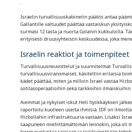
.
Israelin turvallisuuskabinetin päätös antaa pääm
Gallantille valtuudet päättää vastaiskun yksityisko
surmasi 12 lasta ja nuorta Golanin kukkuloilla. Tä
erityisesti druusiyhteisön keskuudessa, joka menett
Israelin reaktiot ja toimenpiteet
Turvallisuusneuvottelut ja suunnitelmat Turvall
turvallisuusviranomaiset, käsiteltiin erilaisia to
kädet päättää, miten ja milloin Israel vastaa Hiz
sotilasoperaatioihin sekä tarkkoihin ilmaiskuihin Hi
Aiemmat ja nykyiset iskut Heti hyökkäyksen jälkeen
raportoitu kuolleen useita ihmisiä. IDF on ilmoitta
Hizbollahin infrastruktuuria vastaan. Lisäksi Isra
saapuneen miehittämättömän lennokin, joka oli ma
kyvyn puolustaa rajojaan ja siviiliväestöään tehokka