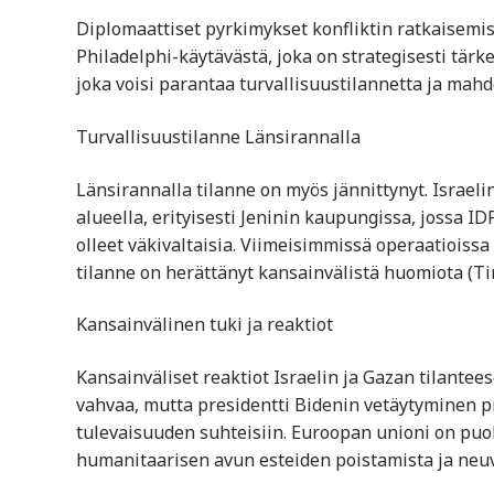
Diplomaattiset pyrkimykset konfliktin ratkaisemise
Philadelphi-käytävästä, joka on strategisesti tärke
joka voisi parantaa turvallisuustilannetta ja mahdo
Turvallisuustilanne Länsirannalla
Länsirannalla tilanne on myös jännittynyt. Israeli
alueella, erityisesti Jeninin kaupungissa, jossa ID
olleet väkivaltaisia. Viimeisimmissä operaatioissa
tilanne on herättänyt kansainvälistä huomiota​ (Tim
Kansainvälinen tuki ja reaktiot
Kansainväliset reaktiot Israelin ja Gazan tilanteese
vahvaa, mutta presidentti Bidenin vetäytyminen 
tulevaisuuden suhteisiin. Euroopan unioni on puol
humanitaarisen avun esteiden poistamista ja neuvott