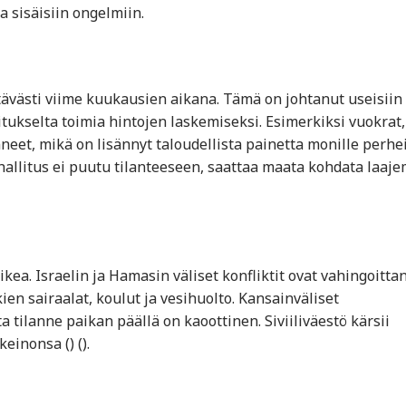
a sisäisiin ongelmiin.
tävästi viime kuukausien aikana. Tämä on johtanut useisiin
litukselta toimia hintojen laskemiseksi. Esimerkiksi vuokrat,
neet, mikä on lisännyt taloudellista painetta monille perhei
 hallitus ei puutu tilanteeseen, saattaa maata kohdata laaje
a. Israelin ja Hamasin väliset konfliktit ovat vahingoitta
en sairaalat, koulut ja vesihuolto. Kansainväliset
 tilanne paikan päällä on kaoottinen. Siviiliväestö kärsii
onsa​ ()​​ ()​.