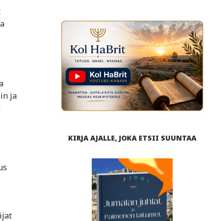
t
ja
a
in ja
a
KIRJA AJALLE, JOKA ETSII SUUNTAA
us
ijat