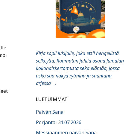
lle.
Kirja sopii lukijalle, joka etsii hengellistä
mpi
selkeyttä, Raamatun juhlia osana Jumalan
kokonaiskertomusta sekä elämää, jossa
usko saa näkyä rytminä ja suuntana
arjessa
→
neet
LUETUIMMAT
Päivän Sana
Perjantai 31.07.2026
Messiaaninen päivän Sana