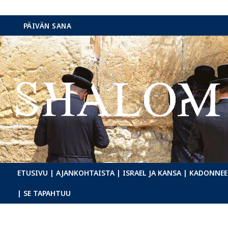
Hyppää
PÄIVÄN SANA
sisältöön
ETUSIVU
| AJANKOHTAISTA
| ISRAEL JA KANSA
| KADONNEE
| SE TAPAHTUU