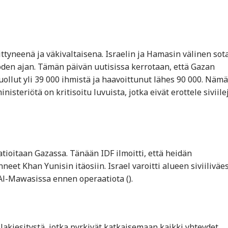
ittyneenä ja väkivaltaisena. Israelin ja Hamasin välinen sota
uoden ajan. Tämän päivän uutisissa kerrotaan, että Gazan
ollut yli 39 000 ihmistä ja haavoittunut lähes 90 000. Nämä
isteriötä on kritisoitu luvuista, jotka eivät erottele siviilej
tioitaan Gazassa. Tänään IDF ilmoitti, että heidän
et Khan Yunisin itäosiin. Israel varoitti alueen siviiliväe
Mawasissa ennen operaatiota​ ()​.
lakiesitystä, jotka pyrkivät katkaisemaan kaikki yhteydet