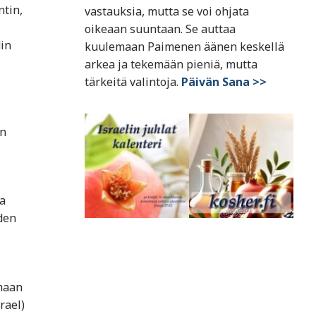
ntin,
vastauksia, mutta se voi ohjata
oikeaan suuntaan. Se auttaa
din
kuulemaan Paimenen äänen keskellä
arkea ja tekemään pieniä, mutta
tärkeitä valintoja.
Päivän Sana >>
an
a
den
imaan
ael)​