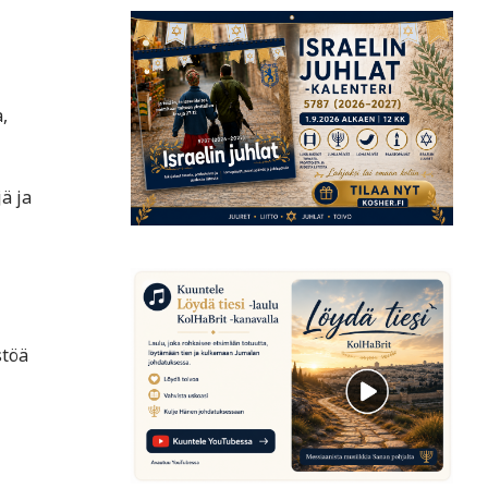
,
ä ja
stöä