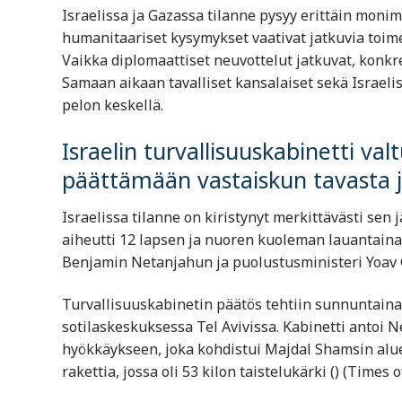
Israelissa ja Gazassa tilanne pysyy erittäin monimu
humanitaariset kysymykset vaativat jatkuvia toimenp
Vaikka diplomaattiset neuvottelut jatkuvat, konkr
Samaan aikaan tavalliset kansalaiset sekä Israel
pelon keskellä.
Israelin turvallisuuskabinetti va
päättämään vastaiskun tavasta j
Israelissa tilanne on kiristynyt merkittävästi sen 
aiheutti 12 lapsen ja nuoren kuoleman lauantaina.
Benjamin Netanjahun ja puolustusministeri Yoav G
Turvallisuuskabinetin päätös tehtiin sunnuntaina,
sotilaskeskuksessa Tel Avivissa. Kabinetti antoi N
hyökkäykseen, joka kohdistui Majdal Shamsin aluee
rakettia, jossa oli 53 kilon taistelukärki​ ()​​ (Times of