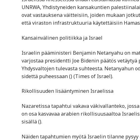
UNRWA, Yhdistyneiden kansakuntien palestiinalaisp
ovat vastauksena väitteisiin, joiden mukaan jotku
että viraston infrastruktuuria käytettäisiin Hamasin
Kansainvälinen politiikka ja Israel
Israelin pääministeri Benjamin Netanyahu on mat
varjostaa presidentti Joe Bidenin päätös vetäytyä
Yhdysvaltojen tulevasta suhteesta. Netanyahun odo
sidettä puheessaan​ ()​​ (Times of Israel)​.
Rikollisuuden lisääntyminen Israelissa
Nazaretissa tapahtui vakava väkivallanteko, jossa
on osa kasvavaa arabien rikollisuusaaltoa Israeli
sisällä​ ()​.
Näiden tapahtumien myötä Israelin tilanne pysyy e