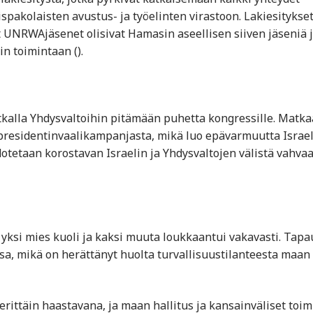
akolaisten avustus- ja työelinten virastoon. Lakiesitykse
t UNRWAjäsenet olisivat Hamasin aseellisen siiven jäseniä 
 toimintaan​ ()​.
kalla Yhdysvaltoihin pitämään puhetta kongressille. Matka
 presidentinvaalikampanjasta, mikä luo epävarmuutta Israel
tetaan korostavan Israelin ja Yhdysvaltojen välistä vahva
 yksi mies kuoli ja kaksi muuta loukkaantui vakavasti. Tapa
ssa, mikä on herättänyt huolta turvallisuustilanteesta maan
rittäin haastavana, ja maan hallitus ja kansainväliset toim