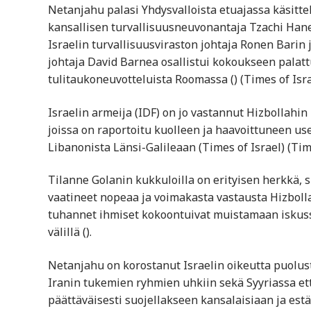
Netanjahu palasi Yhdysvalloista etuajassa käsittel
kansallisen turvallisuusneuvonantaja Tzachi Han
Israelin turvallisuusviraston johtaja Ronen Barin
johtaja David Barnea osallistui kokoukseen palat
tulitaukoneuvotteluista Roomassa​ ()​​ (Times of Israe
Israelin armeija (IDF) on jo vastannut Hizbollahi
joissa on raportoitu kuolleen ja haavoittuneen usei
Libanonista Länsi-Galileaan​ (Times of Israel)​​ (Time
Tilanne Golanin kukkuloilla on erityisen herkkä, s
vaatineet nopeaa ja voimakasta vastausta Hizboll
tuhannet ihmiset kokoontuivat muistamaan iskussa k
välillä​ ()​.
Netanjahu on korostanut Israelin oikeutta puolus
Iranin tukemien ryhmien uhkiin sekä Syyriassa ett
päättäväisesti suojellakseen kansalaisiaan ja estä