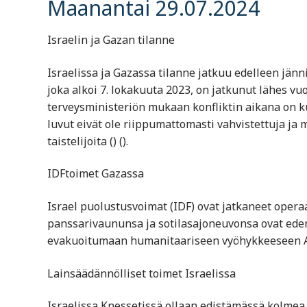
Maanantai 29.07.2024
Israelin ja Gazan tilanne
Israelissa ja Gazassa tilanne jatkuu edelleen jänn
joka alkoi 7. lokakuuta 2023, on jatkunut lähes v
terveysministeriön mukaan konfliktin aikana on ku
luvut eivät ole riippumattomasti vahvistettuja ja min
taistelijoita​ ()​​ ()​.
IDFtoimet Gazassa
Israel puolustusvoimat (IDF) ovat jatkaneet operaa
panssarivaununsa ja sotilasajoneuvonsa ovat edenne
evakuoitumaan humanitaariseen vyöhykkeeseen Al-
Lainsäädännölliset toimet Israelissa
Israelissa Knessetissä ollaan edistämässä kolmea 