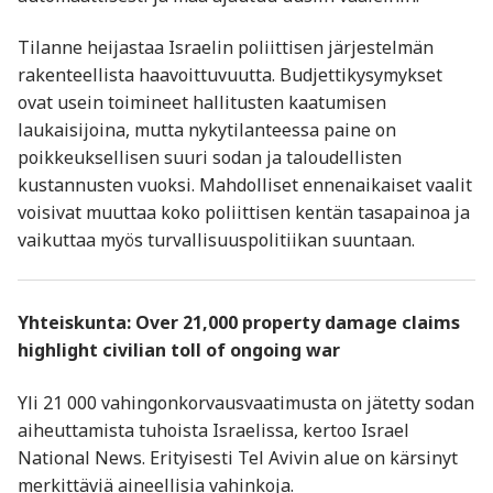
Tilanne heijastaa Israelin poliittisen järjestelmän
rakenteellista haavoittuvuutta. Budjettikysymykset
ovat usein toimineet hallitusten kaatumisen
laukaisijoina, mutta nykytilanteessa paine on
poikkeuksellisen suuri sodan ja taloudellisten
kustannusten vuoksi. Mahdolliset ennenaikaiset vaalit
voisivat muuttaa koko poliittisen kentän tasapainoa ja
vaikuttaa myös turvallisuuspolitiikan suuntaan.
Yhteiskunta: Over 21,000 property damage claims
highlight civilian toll of ongoing war
Yli 21 000 vahingonkorvausvaatimusta on jätetty sodan
aiheuttamista tuhoista Israelissa, kertoo Israel
National News. Erityisesti Tel Avivin alue on kärsinyt
merkittäviä aineellisia vahinkoja.