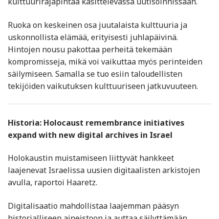
kulttuurirajapintaa käsittelevässä uutisoinnissaan.
Ruoka on keskeinen osa juutalaista kulttuuria ja
uskonnollista elämää, erityisesti juhlapäivinä.
Hintojen nousu pakottaa perheitä tekemään
kompromisseja, mikä voi vaikuttaa myös perinteiden
säilymiseen. Samalla se tuo esiin taloudellisten
tekijöiden vaikutuksen kulttuuriseen jatkuvuuteen.
Historia: Holocaust remembrance initiatives
expand with new digital archives in Israel
Holokaustin muistamiseen liittyvät hankkeet
laajenevat Israelissa uusien digitaalisten arkistojen
avulla, raportoi Haaretz.
Digitalisaatio mahdollistaa laajemman pääsyn
historialliseen aineistoon ja auttaa säilyttämään