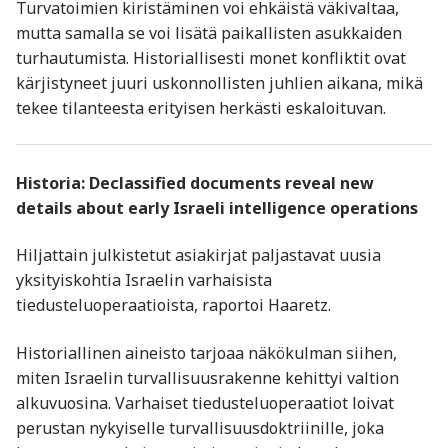
Turvatoimien kiristäminen voi ehkäistä väkivaltaa,
mutta samalla se voi lisätä paikallisten asukkaiden
turhautumista. Historiallisesti monet konfliktit ovat
kärjistyneet juuri uskonnollisten juhlien aikana, mikä
tekee tilanteesta erityisen herkästi eskaloituvan.
Historia: Declassified documents reveal new
details about early Israeli intelligence operations
Hiljattain julkistetut asiakirjat paljastavat uusia
yksityiskohtia Israelin varhaisista
tiedusteluoperaatioista, raportoi Haaretz.
Historiallinen aineisto tarjoaa näkökulman siihen,
miten Israelin turvallisuusrakenne kehittyi valtion
alkuvuosina. Varhaiset tiedusteluoperaatiot loivat
perustan nykyiselle turvallisuusdoktriinille, joka