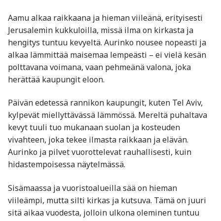
Aamu alkaa raikkaana ja hieman viileänä, erityisesti
Jerusalemin kukkuloilla, missä ilma on kirkasta ja
hengitys tuntuu kevyeltä. Aurinko nousee nopeasti ja
alkaa lämmittää maisemaa lempeästi – ei vielä kesän
polttavana voimana, vaan pehmeänä valona, joka
herättää kaupungit eloon.
Päivän edetessä rannikon kaupungit, kuten Tel Aviv,
kylpevät miellyttävässä lämmössä. Mereltä puhaltava
kevyt tuuli tuo mukanaan suolan ja kosteuden
vivahteen, joka tekee ilmasta raikkaan ja elävän.
Aurinko ja pilvet vuorottelevat rauhallisesti, kuin
hidastempoisessa näytelmässä.
Sisämaassa ja vuoristoalueilla sää on hieman
viileämpi, mutta silti kirkas ja kutsuva. Tämä on juuri
sitä aikaa vuodesta, jolloin ulkona oleminen tuntuu