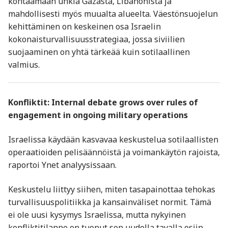
kohtaamaan uhkia Gazasta, Libanonista ja
mahdollisesti myös muualta alueelta. Väestönsuojelun
kehittäminen on keskeinen osa Israelin
kokonaisturvallisuusstrategiaa, jossa siviilien
suojaaminen on yhtä tärkeää kuin sotilaallinen
valmius.
Konfliktit: Internal debate grows over rules of
engagement in ongoing military operations
Israelissa käydään kasvavaa keskustelua sotilaallisten
operaatioiden pelisäännöistä ja voimankäytön rajoista,
raportoi Ynet analyysissaan.
Keskustelu liittyy siihen, miten tasapainottaa tehokas
turvallisuuspolitiikka ja kansainväliset normit. Tämä
ei ole uusi kysymys Israelissa, mutta nykyinen
konfliktitilanne on tuonut sen uudella tavalla esiin.