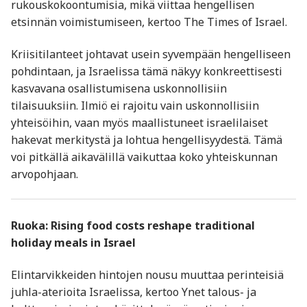
rukouskokoontumisia, mikä viittaa hengellisen
etsinnän voimistumiseen, kertoo The Times of Israel.
Kriisitilanteet johtavat usein syvempään hengelliseen
pohdintaan, ja Israelissa tämä näkyy konkreettisesti
kasvavana osallistumisena uskonnollisiin
tilaisuuksiin. Ilmiö ei rajoitu vain uskonnollisiin
yhteisöihin, vaan myös maallistuneet israelilaiset
hakevat merkitystä ja lohtua hengellisyydestä. Tämä
voi pitkällä aikavälillä vaikuttaa koko yhteiskunnan
arvopohjaan.
Ruoka: Rising food costs reshape traditional
holiday meals in Israel
Elintarvikkeiden hintojen nousu muuttaa perinteisiä
juhla-aterioita Israelissa, kertoo Ynet talous- ja