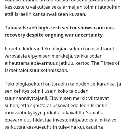
Keskustelu vaikuttaa sekä armeijan toimintatapoihin
että Israelin kansainväliseen kuvaan.
Talous: Israeli high-tech sector shows cautious
recovery despite ongoing war uncertainty
Israelin korkean teknologian sektori on osoittanut
varovaisia elpymisen merkkejä, vaikka sodan
aiheuttama epävarmuus jatkuu, kertoo The Times of
Israel talousuutisoinnissaan.
Teknologiasektori on Israelin talouden selkäranka, ja
sen kehitys toimii usein koko talouden
suunnannäyttäjänä. Elpymisen merkit viittaavat
siihen, että sijoittajat uskovat edelleen Israelin
innovaatiokykyyn pitkällä aikavälillä. Samalla
epävarmuus hidastaa investointipäätöksiä, mikä voi
vaikuttaa kasvuvauhtiin tulevina kuukausina.