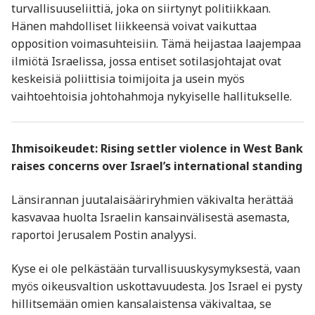
turvallisuuseliittiä, joka on siirtynyt politiikkaan.
Hänen mahdolliset liikkeensä voivat vaikuttaa
opposition voimasuhteisiin. Tämä heijastaa laajempaa
ilmiötä Israelissa, jossa entiset sotilasjohtajat ovat
keskeisiä poliittisia toimijoita ja usein myös
vaihtoehtoisia johtohahmoja nykyiselle hallitukselle.
Ihmisoikeudet: Rising settler violence in West Bank
raises concerns over Israel’s international standing
Länsirannan juutalaisääriryhmien väkivalta herättää
kasvavaa huolta Israelin kansainvälisestä asemasta,
raportoi Jerusalem Postin analyysi.
Kyse ei ole pelkästään turvallisuuskysymyksestä, vaan
myös oikeusvaltion uskottavuudesta. Jos Israel ei pysty
hillitsemään omien kansalaistensa väkivaltaa, se