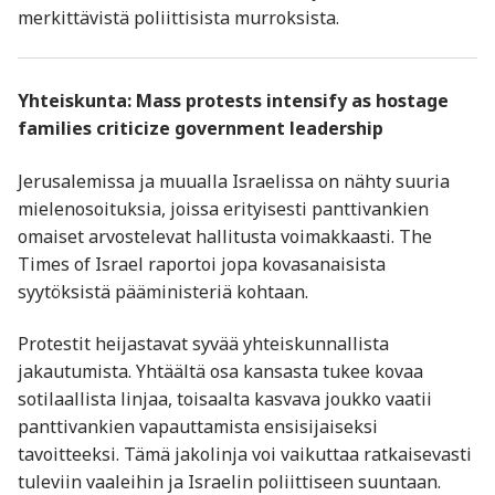
merkittävistä poliittisista murroksista.
Yhteiskunta: Mass protests intensify as hostage
families criticize government leadership
Jerusalemissa ja muualla Israelissa on nähty suuria
mielenosoituksia, joissa erityisesti panttivankien
omaiset arvostelevat hallitusta voimakkaasti. The
Times of Israel raportoi jopa kovasanaisista
syytöksistä pääministeriä kohtaan.
Protestit heijastavat syvää yhteiskunnallista
jakautumista. Yhtäältä osa kansasta tukee kovaa
sotilaallista linjaa, toisaalta kasvava joukko vaatii
panttivankien vapauttamista ensisijaiseksi
tavoitteeksi. Tämä jakolinja voi vaikuttaa ratkaisevasti
tuleviin vaaleihin ja Israelin poliittiseen suuntaan.