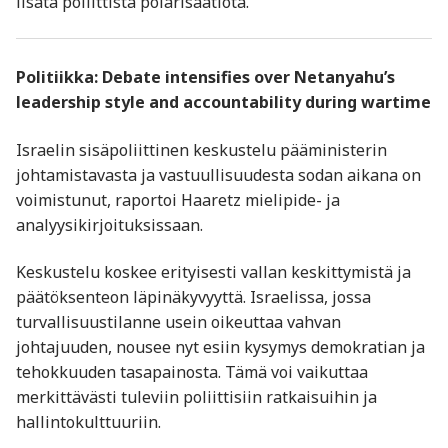
lisätä poliittista polarisaatiota.
Politiikka: Debate intensifies over Netanyahu’s
leadership style and accountability during wartime
Israelin sisäpoliittinen keskustelu pääministerin
johtamistavasta ja vastuullisuudesta sodan aikana on
voimistunut, raportoi Haaretz mielipide- ja
analyysikirjoituksissaan.
Keskustelu koskee erityisesti vallan keskittymistä ja
päätöksenteon läpinäkyvyyttä. Israelissa, jossa
turvallisuustilanne usein oikeuttaa vahvan
johtajuuden, nousee nyt esiin kysymys demokratian ja
tehokkuuden tasapainosta. Tämä voi vaikuttaa
merkittävästi tuleviin poliittisiin ratkaisuihin ja
hallintokulttuuriin.