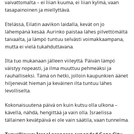
vaivattomalta – ei liian kuuma, ei liian kylmä, vaan
tasapainoinen ja miellyttävä.
Etelässä, Eilatin aavikon laidalla, kevät on jo
lähempänä kesää. Aurinko paistaa lähes pilvettömältä
taivaalta, ja lämpö tuntuu selvästi voimakkaampana,
mutta ei vielä tukahduttavana.
Ilta tuo mukanaan jälleen viileyttä. Päivän lämpö
väistyy nopeasti, ja ilma muuttuu pehmeäksi ja
rauhalliseksi. Tämä on hetki, jolloin kaupunkien äänet
hiljenevät hieman ja keväinen ilta tuntuu lähes
levolliselta.
Kokonaisuutena päivä on kuin kutsu olla ulkona –
kävellä, nähdä, hengittää ja vain olla. Israelissa
tällainen kevätpäivä ei ole vain säätila, vaan tunnelma.