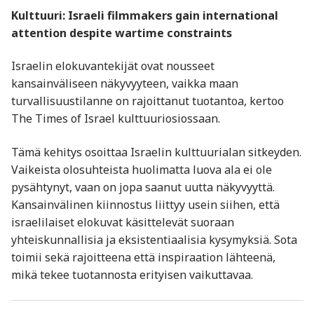
Kulttuuri: Israeli filmmakers gain international
attention despite wartime constraints
Israelin elokuvantekijät ovat nousseet
kansainväliseen näkyvyyteen, vaikka maan
turvallisuustilanne on rajoittanut tuotantoa, kertoo
The Times of Israel kulttuuriosiossaan.
Tämä kehitys osoittaa Israelin kulttuurialan sitkeyden.
Vaikeista olosuhteista huolimatta luova ala ei ole
pysähtynyt, vaan on jopa saanut uutta näkyvyyttä.
Kansainvälinen kiinnostus liittyy usein siihen, että
israelilaiset elokuvat käsittelevät suoraan
yhteiskunnallisia ja eksistentiaalisia kysymyksiä. Sota
toimii sekä rajoitteena että inspiraation lähteenä,
mikä tekee tuotannosta erityisen vaikuttavaa.