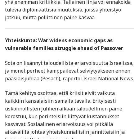
yhä enemmän kritiikkiä. Tällainen linja voi ennakoida
tulevia diplomaattisia muutoksia, joissa yhteistyö
jatkuu, mutta poliittinen paine kasvaa.
Yhteiskunta: War widens economic gaps as
vulnerable families struggle ahead of Passover
Sota on lisännyt taloudellista eriarvoisuutta Israelissa,
ja monet perheet kamppailevat selviytyäkseen ennen
pääsiäisjuhlaa (Pesach), raportoi Israel National News.
Tämä kehitys osoittaa, että kriisit eivät vaikuta
kaikkiin kansalaisiin samalla tavalla. Erityisesti
uskonnollisten juhlien aikaan taloudellinen paine
korostuu, kun perinteisiin liittyvät kustannukset
kasvavat. Sosiaalinen eriarvoisuus voi pitkällä
aikavälillä johtaa yhteiskunnallisiin jännitteisiin ja