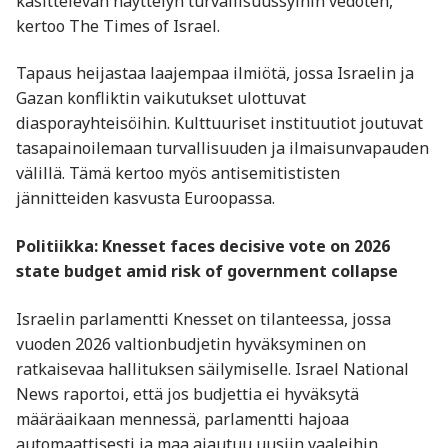
käsittelevän näyttelyn turvallisuussyihin vedoten,
kertoo The Times of Israel.
Tapaus heijastaa laajempaa ilmiötä, jossa Israelin ja
Gazan konfliktin vaikutukset ulottuvat
diasporayhteisöihin. Kulttuuriset instituutiot joutuvat
tasapainoilemaan turvallisuuden ja ilmaisunvapauden
välillä. Tämä kertoo myös antisemitististen
jännitteiden kasvusta Euroopassa.
Politiikka: Knesset faces decisive vote on 2026
state budget amid risk of government collapse
Israelin parlamentti Knesset on tilanteessa, jossa
vuoden 2026 valtionbudjetin hyväksyminen on
ratkaisevaa hallituksen säilymiselle. Israel National
News raportoi, että jos budjettia ei hyväksytä
määräaikaan mennessä, parlamentti hajoaa
automaattisesti ja maa ajautuu uusiin vaaleihin.