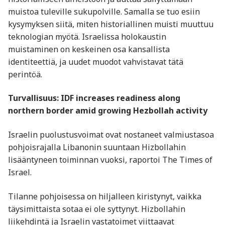
muistoa tuleville sukupolville. Samalla se tuo esiin
kysymyksen siitä, miten historiallinen muisti muuttuu
teknologian myötä. Israelissa holokaustin
muistaminen on keskeinen osa kansallista
identiteettiä, ja uudet muodot vahvistavat tätä
perintöä.
Turvallisuus: IDF increases readiness along
northern border amid growing Hezbollah activity
Israelin puolustusvoimat ovat nostaneet valmiustasoa
pohjoisrajalla Libanonin suuntaan Hizbollahin
lisääntyneen toiminnan vuoksi, raportoi The Times of
Israel.
Tilanne pohjoisessa on hiljalleen kiristynyt, vaikka
täysimittaista sotaa ei ole syttynyt. Hizbollahin
liikehdintä ja Israelin vastatoimet viittaavat