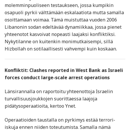
molemminpuoliseen testaukseen, jossa kumpikin
osapuoli pyrkii välttämään eskalaatiota mutta samalla
osoittamaan voimaa. Tämä muistuttaa vuoden 2006
Libanonin sodan edeltävää dynamiikkaa, jossa pienet
yhteenotot kasvoivat nopeasti laajaksi konfliktiksi.
Nykytilanne on kuitenkin monimutkaisempi, sillä
Hizbollah on sotilaallisesti vahvempi kuin koskaan.
Konfliktit: Clashes reported in West Bank as Israeli
forces conduct large-scale arrest operations
Länsirannalla on raportoitu yhteenottoja Israelin
turvallisuusjoukkojen suorittaessa laajoja
pidätysoperaatioita, kertoo Ynet.
Operaatioiden taustalla on pyrkimys estää terrori-
iskuja ennen niiden toteutumista. Samalla nämä