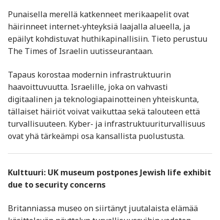
Punaisella merellä katkenneet merikaapelit ovat
häirinneet internet-yhteyksiä laajalla alueella, ja
epäilyt kohdistuvat huthikapinallisiin. Tieto perustuu
The Times of Israelin uutisseurantaan.
Tapaus korostaa modernin infrastruktuurin
haavoittuvuutta. Israelille, joka on vahvasti
digitaalinen ja teknologiapainotteinen yhteiskunta,
tällaiset häiriöt voivat vaikuttaa sekä talouteen että
turvallisuuteen. Kyber- ja infrastruktuuriturvallisuus
ovat yhä tärkeämpi osa kansallista puolustusta.
Kulttuuri: UK museum postpones Jewish life exhibit
due to security concerns
Britanniassa museo on siirtänyt juutalaista elämää