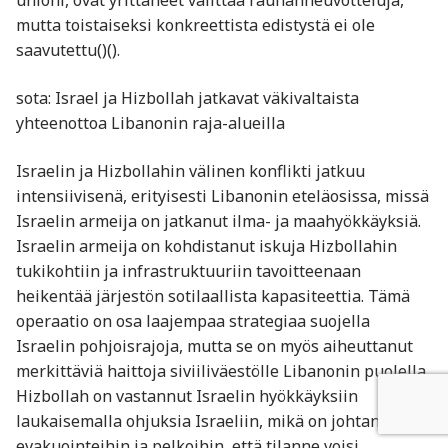
unioni, ovat yrittäneet välittää rauhanneuvotteluja,
mutta toistaiseksi konkreettista edistystä ei ole
saavutettu​()​().
sota: Israel ja Hizbollah jatkavat väkivaltaista
yhteenottoa Libanonin raja-alueilla
Israelin ja Hizbollahin välinen konflikti jatkuu
intensiivisenä, erityisesti Libanonin eteläosissa, missä
Israelin armeija on jatkanut ilma- ja maahyökkäyksiä.
Israelin armeija on kohdistanut iskuja Hizbollahin
tukikohtiin ja infrastruktuuriin tavoitteenaan
heikentää järjestön sotilaallista kapasiteettia. Tämä
operaatio on osa laajempaa strategiaa suojella
Israelin pohjoisrajoja, mutta se on myös aiheuttanut
merkittäviä haittoja siviiliväestölle Libanonin puolella.
Hizbollah on vastannut Israelin hyökkäyksiin
laukaisemalla ohjuksia Israeliin, mikä on johtanut
evakuointeihin ja pelkoihin, että tilanne voisi