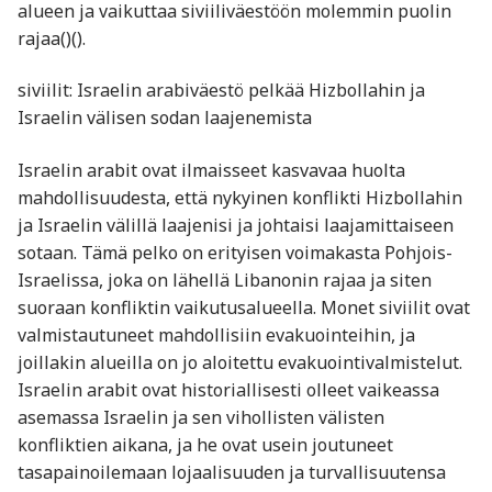
alueen ja vaikuttaa siviiliväestöön molemmin puolin
rajaa​()​().
siviilit: Israelin arabiväestö pelkää Hizbollahin ja
Israelin välisen sodan laajenemista
Israelin arabit ovat ilmaisseet kasvavaa huolta
mahdollisuudesta, että nykyinen konflikti Hizbollahin
ja Israelin välillä laajenisi ja johtaisi laajamittaiseen
sotaan. Tämä pelko on erityisen voimakasta Pohjois-
Israelissa, joka on lähellä Libanonin rajaa ja siten
suoraan konfliktin vaikutusalueella. Monet siviilit ovat
valmistautuneet mahdollisiin evakuointeihin, ja
joillakin alueilla on jo aloitettu evakuointivalmistelut.
Israelin arabit ovat historiallisesti olleet vaikeassa
asemassa Israelin ja sen vihollisten välisten
konfliktien aikana, ja he ovat usein joutuneet
tasapainoilemaan lojaalisuuden ja turvallisuutensa