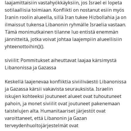
laajamittaisiin vastahyökkäyksiin, jos Israel ei lopeta
sotilaallisia toimiaan. Konflikti on nostanut esiin myös
Iranin roolin alueella, sillä Iran tukee Hizbollahia ja on
ilmaissut tukensa Libanonin ryhmälle Israelia vastaan.
Tämä monimutkainen tilanne luo entistä enemmän
jännitteitä, jotka voivat johtaa laajempiin alueellisiin
yhteenottoihin​()​().
siviilit: Pommitukset aiheuttavat laajaa kärsimystä
Libanonissa ja Gazassa
Keskellä laajenevaa konfliktia siviiliväestö Libanonissa
ja Gazassa kärsii vakavista seurauksista. Israelin
iskujen kohteeksi joutuneet alueet ovat tuhoutuneet
pahoin, ja monet siviilit ovat joutuneet pakenemaan
taistelujen alta. Humanitaariset järjestöt ovat
varoittaneet, että Libanonin ja Gazan
terveydenhuoltojärjestelmät ovat