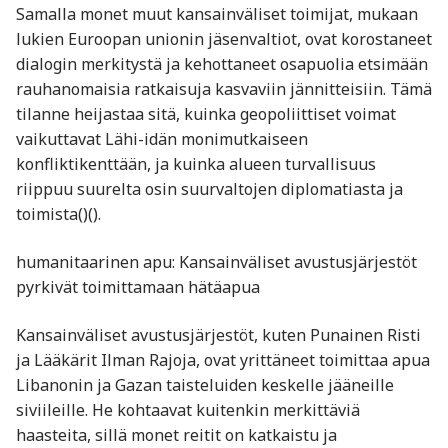
Samalla monet muut kansainväliset toimijat, mukaan
lukien Euroopan unionin jäsenvaltiot, ovat korostaneet
dialogin merkitystä ja kehottaneet osapuolia etsimään
rauhanomaisia ratkaisuja kasvaviin jännitteisiin. Tämä
tilanne heijastaa sitä, kuinka geopoliittiset voimat
vaikuttavat Lähi-idän monimutkaiseen
konfliktikenttään, ja kuinka alueen turvallisuus
riippuu suurelta osin suurvaltojen diplomatiasta ja
toimista​()​().
humanitaarinen apu: Kansainväliset avustusjärjestöt
pyrkivät toimittamaan hätäapua
Kansainväliset avustusjärjestöt, kuten Punainen Risti
ja Lääkärit Ilman Rajoja, ovat yrittäneet toimittaa apua
Libanonin ja Gazan taisteluiden keskelle jääneille
siviileille. He kohtaavat kuitenkin merkittäviä
haasteita, sillä monet reitit on katkaistu ja