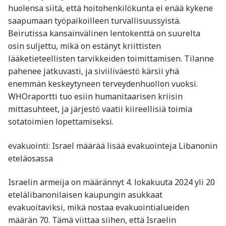
huolensa siitä, että hoitohenkilökunta ei enää kykene
saapumaan työpaikoilleen turvallisuussyistä.
Beirutissa kansainvälinen lentokenttä on suurelta
osin suljettu, mikä on estänyt kriittisten
lääketieteellisten tarvikkeiden toimittamisen. Tilanne
pahenee jatkuvasti, ja siviiliväestö kärsii yhä
enemmän keskeytyneen terveydenhuollon vuoksi.
WHOraportti tuo esiin humanitaarisen kriisin
mittasuhteet, ja järjestö vaatii kiireellisiä toimia
sotatoimien lopettamiseksi.
evakuointi: Israel määrää lisää evakuointeja Libanonin
eteläosassa
Israelin armeija on määrännyt 4. lokakuuta 2024 yli 20
etelälibanonilaisen kaupungin asukkaat
evakuoitaviksi, mikä nostaa evakuointialueiden
määrän 70. Tämä viittaa siihen, että Israelin