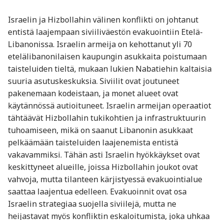
Israelin ja Hizbollahin välinen konflikti on johtanut
entistä laajempaan siviiliväestön evakuointiin Etelä-
Libanonissa. Israelin armeija on kehottanut yli 70
etelälibanonilaisen kaupungin asukkaita poistumaan
taisteluiden tieltä, mukaan lukien Nabatiehin kaltaisia
suuria asutuskeskuksia. Siviilit ovat joutuneet
pakenemaan kodeistaan, ja monet alueet ovat
käytännössä autioituneet. Israelin armeijan operaatiot
tähtäävät Hizbollahin tukikohtien ja infrastruktuurin
tuhoamiseen, mikä on saanut Libanonin asukkaat
pelkäämään taisteluiden laajenemista entistä
vakavammiksi. Tähän asti Israelin hyökkäykset ovat
keskittyneet alueille, joissa Hizbollahin joukot ovat
vahvoja, mutta tilanteen kärjistyessä evakuointialue
saattaa laajentua edelleen. Evakuoinnit ovat osa
Israelin strategiaa suojella siviilejä, mutta ne
heijastavat myös konfliktin eskaloitumista, joka uhkaa