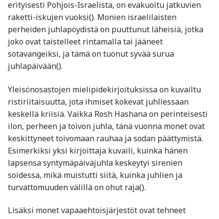
erityisesti Pohjois-Israelista, on evakuoitu jatkuvien
raketti-iskujen vuoksi​(). Monien israelilaisten
perheiden juhlapöydistä on puuttunut läheisiä, jotka
joko ovat taistelleet rintamalla tai jääneet
sotavangeiksi, ja tämä on tuonut syvää surua
juhlapäivään​().
Yleisönosastojen mielipidekirjoituksissa on kuvailtu
ristiriitaisuutta, jota ihmiset kokevat juhliessaan
keskellä kriisiä. Vaikka Rosh Hashana on perinteisesti
ilon, perheen ja toivon juhla, tänä vuonna monet ovat
keskittyneet toivomaan rauhaa ja sodan päättymistä.
Esimerkiksi yksi kirjoittaja kuvaili, kuinka hänen
lapsensa syntymäpäiväjuhla keskeytyi sirenien
soidessa, mikä muistutti siitä, kuinka juhlien ja
turvattomuuden välillä on ohut raja​().
Lisäksi monet vapaaehtoisjärjestöt ovat tehneet