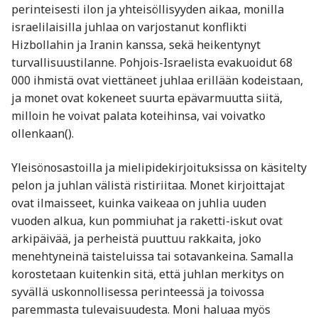
perinteisesti ilon ja yhteisöllisyyden aikaa, monilla
israelilaisilla juhlaa on varjostanut konflikti
Hizbollahin ja Iranin kanssa, sekä heikentynyt
turvallisuustilanne. Pohjois-Israelista evakuoidut 68
000 ihmistä ovat viettäneet juhlaa erillään kodeistaan,
ja monet ovat kokeneet suurta epävarmuutta siitä,
milloin he voivat palata koteihinsa, vai voivatko
ollenkaan​().
Yleisönosastoilla ja mielipidekirjoituksissa on käsitelty
pelon ja juhlan välistä ristiriitaa. Monet kirjoittajat
ovat ilmaisseet, kuinka vaikeaa on juhlia uuden
vuoden alkua, kun pommiuhat ja raketti-iskut ovat
arkipäivää, ja perheistä puuttuu rakkaita, joko
menehtyneinä taisteluissa tai sotavankeina. Samalla
korostetaan kuitenkin sitä, että juhlan merkitys on
syvällä uskonnollisessa perinteessä ja toivossa
paremmasta tulevaisuudesta. Moni haluaa myös