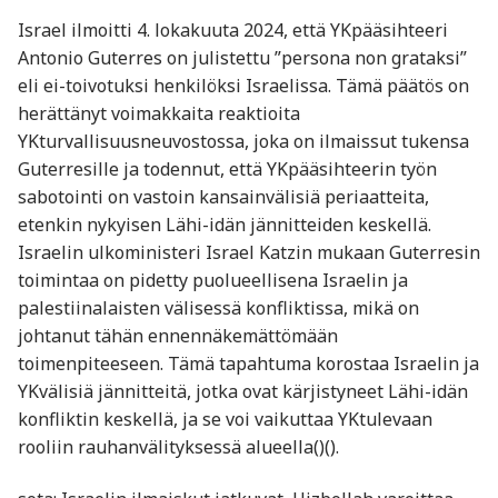
Israel ilmoitti 4. lokakuuta 2024, että YKpääsihteeri
Antonio Guterres on julistettu ”persona non grataksi”
eli ei-toivotuksi henkilöksi Israelissa. Tämä päätös on
herättänyt voimakkaita reaktioita
YKturvallisuusneuvostossa, joka on ilmaissut tukensa
Guterresille ja todennut, että YKpääsihteerin työn
sabotointi on vastoin kansainvälisiä periaatteita,
etenkin nykyisen Lähi-idän jännitteiden keskellä.
Israelin ulkoministeri Israel Katzin mukaan Guterresin
toimintaa on pidetty puolueellisena Israelin ja
palestiinalaisten välisessä konfliktissa, mikä on
johtanut tähän ennennäkemättömään
toimenpiteeseen. Tämä tapahtuma korostaa Israelin ja
YKvälisiä jännitteitä, jotka ovat kärjistyneet Lähi-idän
konfliktin keskellä, ja se voi vaikuttaa YKtulevaan
rooliin rauhanvälityksessä alueella​()​().