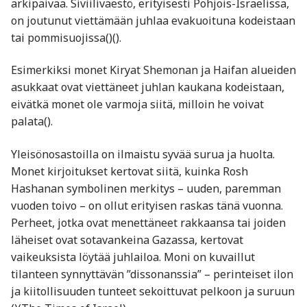
arkipäivää. Siviiliväestö, erityisesti Pohjois-Israelissa,
on joutunut viettämään juhlaa evakuoituna kodeistaan
tai pommisuojissa​()​().
Esimerkiksi monet Kiryat Shemonan ja Haifan alueiden
asukkaat ovat viettäneet juhlan kaukana kodeistaan,
eivätkä monet ole varmoja siitä, milloin he voivat
palata​().
Yleisönosastoilla on ilmaistu syvää surua ja huolta.
Monet kirjoitukset kertovat siitä, kuinka Rosh
Hashanan symbolinen merkitys – uuden, paremman
vuoden toivo – on ollut erityisen raskas tänä vuonna.
Perheet, jotka ovat menettäneet rakkaansa tai joiden
läheiset ovat sotavankeina Gazassa, kertovat
vaikeuksista löytää juhlailoa. Moni on kuvaillut
tilanteen synnyttävän ”dissonanssia” – perinteiset ilon
ja kiitollisuuden tunteet sekoittuvat pelkoon ja suruun​