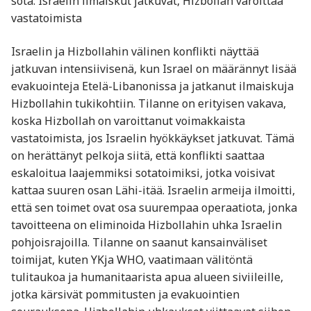
sota: Israelin ilmaiskut jatkuvat, Hizbollah varoittaa
vastatoimista
Israelin ja Hizbollahin välinen konflikti näyttää
jatkuvan intensiivisenä, kun Israel on määrännyt lisää
evakuointeja Etelä-Libanonissa ja jatkanut ilmaiskuja
Hizbollahin tukikohtiin. Tilanne on erityisen vakava,
koska Hizbollah on varoittanut voimakkaista
vastatoimista, jos Israelin hyökkäykset jatkuvat. Tämä
on herättänyt pelkoja siitä, että konflikti saattaa
eskaloitua laajemmiksi sotatoimiksi, jotka voisivat
kattaa suuren osan Lähi-itää. Israelin armeija ilmoitti,
että sen toimet ovat osa suurempaa operaatiota, jonka
tavoitteena on eliminoida Hizbollahin uhka Israelin
pohjoisrajoilla. Tilanne on saanut kansainväliset
toimijat, kuten YKja WHO, vaatimaan välitöntä
tulitaukoa ja humanitaarista apua alueen siviileille,
jotka kärsivät pommitusten ja evakuointien