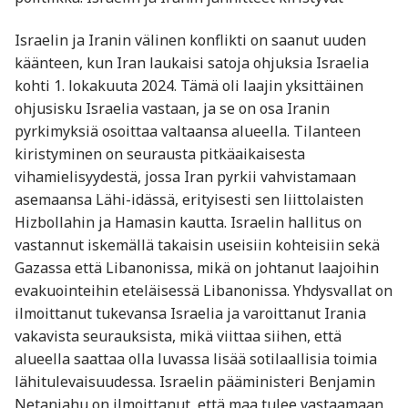
Israelin ja Iranin välinen konflikti on saanut uuden
käänteen, kun Iran laukaisi satoja ohjuksia Israelia
kohti 1. lokakuuta 2024. Tämä oli laajin yksittäinen
ohjusisku Israelia vastaan, ja se on osa Iranin
pyrkimyksiä osoittaa valtaansa alueella. Tilanteen
kiristyminen on seurausta pitkäaikaisesta
vihamielisyydestä, jossa Iran pyrkii vahvistamaan
asemaansa Lähi-idässä, erityisesti sen liittolaisten
Hizbollahin ja Hamasin kautta. Israelin hallitus on
vastannut iskemällä takaisin useisiin kohteisiin sekä
Gazassa että Libanonissa, mikä on johtanut laajoihin
evakuointeihin eteläisessä Libanonissa. Yhdysvallat on
ilmoittanut tukevansa Israelia ja varoittanut Irania
vakavista seurauksista, mikä viittaa siihen, että
alueella saattaa olla luvassa lisää sotilaallisia toimia
lähitulevaisuudessa. Israelin pääministeri Benjamin
Netanjahu on ilmoittanut, että maa tulee vastaamaan