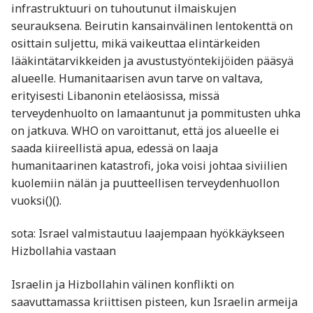
infrastruktuuri on tuhoutunut ilmaiskujen
seurauksena. Beirutin kansainvälinen lentokenttä on
osittain suljettu, mikä vaikeuttaa elintärkeiden
lääkintätarvikkeiden ja avustustyöntekijöiden pääsyä
alueelle. Humanitaarisen avun tarve on valtava,
erityisesti Libanonin eteläosissa, missä
terveydenhuolto on lamaantunut ja pommitusten uhka
on jatkuva. WHO on varoittanut, että jos alueelle ei
saada kiireellistä apua, edessä on laaja
humanitaarinen katastrofi, joka voisi johtaa siviilien
kuolemiin nälän ja puutteellisen terveydenhuollon
vuoksi​()​().
sota: Israel valmistautuu laajempaan hyökkäykseen
Hizbollahia vastaan
Israelin ja Hizbollahin välinen konflikti on
saavuttamassa kriittisen pisteen, kun Israelin armeija