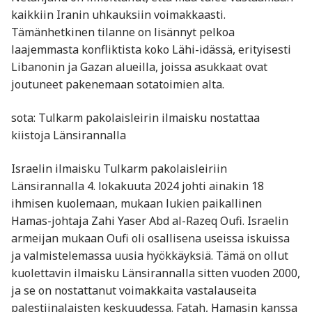
kaikkiin Iranin uhkauksiin voimakkaasti.
Tämänhetkinen tilanne on lisännyt pelkoa
laajemmasta konfliktista koko Lähi-idässä, erityisesti
Libanonin ja Gazan alueilla, joissa asukkaat ovat
joutuneet pakenemaan sotatoimien alta.
sota: Tulkarm pakolaisleirin ilmaisku nostattaa
kiistoja Länsirannalla
Israelin ilmaisku Tulkarm pakolaisleiriin
Länsirannalla 4. lokakuuta 2024 johti ainakin 18
ihmisen kuolemaan, mukaan lukien paikallinen
Hamas-johtaja Zahi Yaser Abd al-Razeq Oufi. Israelin
armeijan mukaan Oufi oli osallisena useissa iskuissa
ja valmistelemassa uusia hyökkäyksiä. Tämä on ollut
kuolettavin ilmaisku Länsirannalla sitten vuoden 2000,
ja se on nostattanut voimakkaita vastalauseita
palestiinalaisten keskuudessa. Fatah, Hamasin kanssa