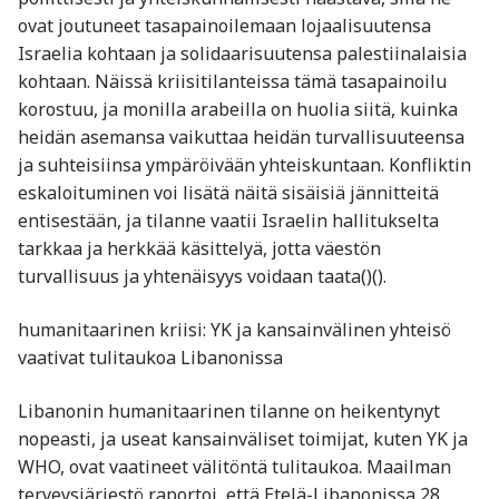
ovat joutuneet tasapainoilemaan lojaalisuutensa
Israelia kohtaan ja solidaarisuutensa palestiinalaisia
kohtaan. Näissä kriisitilanteissa tämä tasapainoilu
korostuu, ja monilla arabeilla on huolia siitä, kuinka
heidän asemansa vaikuttaa heidän turvallisuuteensa
ja suhteisiinsa ympäröivään yhteiskuntaan. Konfliktin
eskaloituminen voi lisätä näitä sisäisiä jännitteitä
entisestään, ja tilanne vaatii Israelin hallitukselta
tarkkaa ja herkkää käsittelyä, jotta väestön
turvallisuus ja yhtenäisyys voidaan taata​()​().
humanitaarinen kriisi: YK ja kansainvälinen yhteisö
vaativat tulitaukoa Libanonissa
Libanonin humanitaarinen tilanne on heikentynyt
nopeasti, ja useat kansainväliset toimijat, kuten YK ja
WHO, ovat vaatineet välitöntä tulitaukoa. Maailman
terveysjärjestö raportoi, että Etelä-Libanonissa 28