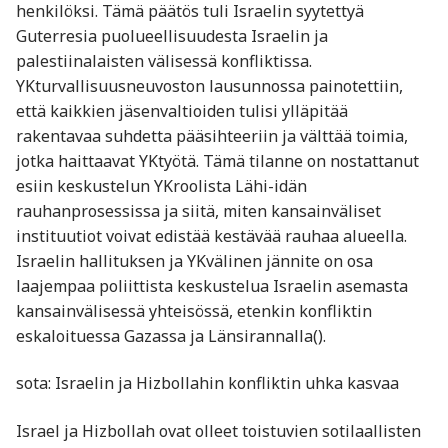
henkilöksi. Tämä päätös tuli Israelin syytettyä
Guterresia puolueellisuudesta Israelin ja
palestiinalaisten välisessä konfliktissa.
YKturvallisuusneuvoston lausunnossa painotettiin,
että kaikkien jäsenvaltioiden tulisi ylläpitää
rakentavaa suhdetta pääsihteeriin ja välttää toimia,
jotka haittaavat YKtyötä. Tämä tilanne on nostattanut
esiin keskustelun YKroolista Lähi-idän
rauhanprosessissa ja siitä, miten kansainväliset
instituutiot voivat edistää kestävää rauhaa alueella.
Israelin hallituksen ja YKvälinen jännite on osa
laajempaa poliittista keskustelua Israelin asemasta
kansainvälisessä yhteisössä, etenkin konfliktin
eskaloituessa Gazassa ja Länsirannalla​().
sota: Israelin ja Hizbollahin konfliktin uhka kasvaa
Israel ja Hizbollah ovat olleet toistuvien sotilaallisten