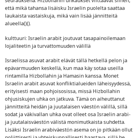
seurauksena. Hizbollahin uhkaukset viittaavat siihen,
että mikä tahansa lisäisku Israelin puolelta saattaa
laukaista vastaiskuja, mikä vain lisää jännitteitä
alueella​()​().
kulttuuri: Israelin arabit joutuvat tasapainoilemaan
lojaliteetin ja turvattomuuden välillä
Israelissa asuvat arabit elävät tällä hetkellä pelon ja
epävarmuuden keskellä, kun maa käy sotaa useilla
rintamilla Hizbollahin ja Hamasin kanssa. Monet
Israelin arabit asuvat konfliktialueiden läheisyydessä,
erityisesti maan pohjoisosissa, missä Hizbollahin
ohjusiskujen uhka on jatkuva. Tämä on aiheuttanut
jännitteitä heidän ja juutalaisen väestön välillä, sillä
sodat ja väkivallan uhka ovat olleet osa Israelin arabi-
ja juutalaisväestön välistä monimutkaista suhdetta.
Lisäksi Israelin arabiväestön asema on jo pitkään ollut
poliittisesti ja yhteiskunnallisesti haastava, sillä he