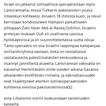
Israel on jatkanut sotilaallisia operaatioitaan myös
Länsirannalla, missä Tulkarm-pakolaisleiri joutui
ilmaiskun kohteeksi. Ainakin 18 ihmistä kuoli, ja iskun
kerrotaan kohdistuneen Hamasin paikalliseen
johtajaan Zahi Yaser Abd al-Razeq Oufiihin. Israelin
armeijan mukaan Oufi oli osallisena useissa
hyökkäyksissä ja oli suunnittelemassa uutta iskua.
Tämä operaatio on osa Israelin laajempaa kampanjaa
militanttiryhmiä vastaan, mikä on nostattanut
vastalauseita palestiinalaisten keskuudessa ja
lisännyt jännitteitä alueella. Länsirannan väkivalta on
kasvanut merkittävästi viime vuoden aikana Gazassa
alkaneiden konfliktien rinnalla, ja väkivaltaisuudet
ovat lisääntyneet etenkin sotilasoperaatioiden
kohteena olevissa pakolaisleireissä​()​().
sota: Libanonin siviilit evakuoidaan taisteluiden
keskellä