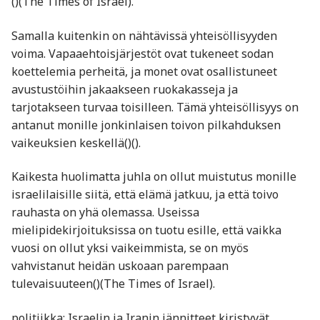
()​(The Times of Israel).
Samalla kuitenkin on nähtävissä yhteisöllisyyden
voima. Vapaaehtoisjärjestöt ovat tukeneet sodan
koettelemia perheitä, ja monet ovat osallistuneet
avustustöihin jakaakseen ruokakasseja ja
tarjotakseen turvaa toisilleen. Tämä yhteisöllisyys on
antanut monille jonkinlaisen toivon pilkahduksen
vaikeuksien keskellä​()​().
Kaikesta huolimatta juhla on ollut muistutus monille
israelilaisille siitä, että elämä jatkuu, ja että toivo
rauhasta on yhä olemassa. Useissa
mielipidekirjoituksissa on tuotu esille, että vaikka
vuosi on ollut yksi vaikeimmista, se on myös
vahvistanut heidän uskoaan parempaan
tulevaisuuteen​()​(The Times of Israel).
politiikka: Israelin ja Iranin jännitteet kiristyvät