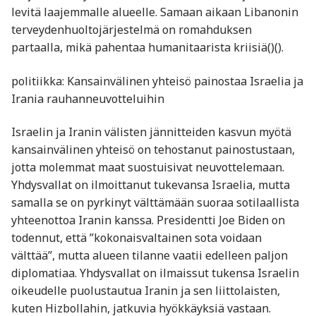
levitä laajemmalle alueelle. Samaan aikaan Libanonin
terveydenhuoltojärjestelmä on romahduksen
partaalla, mikä pahentaa humanitaarista kriisiä​()​().
politiikka: Kansainvälinen yhteisö painostaa Israelia ja
Irania rauhanneuvotteluihin
Israelin ja Iranin välisten jännitteiden kasvun myötä
kansainvälinen yhteisö on tehostanut painostustaan,
jotta molemmat maat suostuisivat neuvottelemaan.
Yhdysvallat on ilmoittanut tukevansa Israelia, mutta
samalla se on pyrkinyt välttämään suoraa sotilaallista
yhteenottoa Iranin kanssa. Presidentti Joe Biden on
todennut, että ”kokonaisvaltainen sota voidaan
välttää”, mutta alueen tilanne vaatii edelleen paljon
diplomatiaa. Yhdysvallat on ilmaissut tukensa Israelin
oikeudelle puolustautua Iranin ja sen liittolaisten,
kuten Hizbollahin, jatkuvia hyökkäyksiä vastaan.