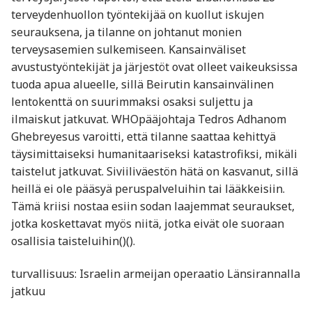
terveydenhuollon työntekijää on kuollut iskujen
seurauksena, ja tilanne on johtanut monien
terveysasemien sulkemiseen. Kansainväliset
avustustyöntekijät ja järjestöt ovat olleet vaikeuksissa
tuoda apua alueelle, sillä Beirutin kansainvälinen
lentokenttä on suurimmaksi osaksi suljettu ja
ilmaiskut jatkuvat. WHOpääjohtaja Tedros Adhanom
Ghebreyesus varoitti, että tilanne saattaa kehittyä
täysimittaiseksi humanitaariseksi katastrofiksi, mikäli
taistelut jatkuvat. Siviiliväestön hätä on kasvanut, sillä
heillä ei ole pääsyä peruspalveluihin tai lääkkeisiin.
Tämä kriisi nostaa esiin sodan laajemmat seuraukset,
jotka koskettavat myös niitä, jotka eivät ole suoraan
osallisia taisteluihin​()​().
turvallisuus: Israelin armeijan operaatio Länsirannalla
jatkuu