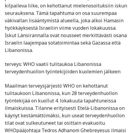
kilpaileva liike, on kehottanut mielenosoituksiin iskun
seurauksena. Tämä tapahtuma on osa suurempaa
väkivallan lisääntymistä alueella, joka alkoi Hamasin
hyökkäyksestä Israeliin viime vuoden lokakuussa.
Iskut Länsirannalla ovat nousseet merkittävästi osana
Israelin laajempaa sotatoimintaa sekä Gazassa että
Libanonissa.
terveys: WHO vaatii tulitaukoa Libanonissa
terveydenhuollon työntekijöiden kuolemien jälkeen
Maailman terveysjärjestö WHO on kehottanut
tulitaukoon Libanonissa, kun 28 terveydenhuollon
työntekijää on kuollut 4. lokakuuta tapahtuneissa
ilmaiskuissa. Tilanne erityisesti Etelä-Libanonissa on
käynyt kestämättömäksi, kun useat terveydenhuollon
tilat ovat sulkeutuneet tai osittain evakuoitu.
WHOpääjohtaja Tedros Adhanom Ghebreyesus ilmaisi