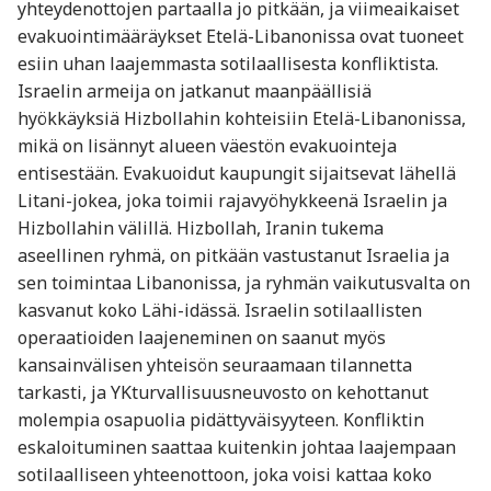
yhteydenottojen partaalla jo pitkään, ja viimeaikaiset
evakuointimääräykset Etelä-Libanonissa ovat tuoneet
esiin uhan laajemmasta sotilaallisesta konfliktista.
Israelin armeija on jatkanut maanpäällisiä
hyökkäyksiä Hizbollahin kohteisiin Etelä-Libanonissa,
mikä on lisännyt alueen väestön evakuointeja
entisestään. Evakuoidut kaupungit sijaitsevat lähellä
Litani-jokea, joka toimii rajavyöhykkeenä Israelin ja
Hizbollahin välillä. Hizbollah, Iranin tukema
aseellinen ryhmä, on pitkään vastustanut Israelia ja
sen toimintaa Libanonissa, ja ryhmän vaikutusvalta on
kasvanut koko Lähi-idässä. Israelin sotilaallisten
operaatioiden laajeneminen on saanut myös
kansainvälisen yhteisön seuraamaan tilannetta
tarkasti, ja YKturvallisuusneuvosto on kehottanut
molempia osapuolia pidättyväisyyteen. Konfliktin
eskaloituminen saattaa kuitenkin johtaa laajempaan
sotilaalliseen yhteenottoon, joka voisi kattaa koko