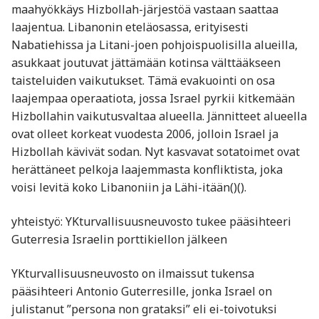
maahyökkäys Hizbollah-järjestöä vastaan saattaa
laajentua. Libanonin eteläosassa, erityisesti
Nabatiehissa ja Litani-joen pohjoispuolisilla alueilla,
asukkaat joutuvat jättämään kotinsa välttääkseen
taisteluiden vaikutukset. Tämä evakuointi on osa
laajempaa operaatiota, jossa Israel pyrkii kitkemään
Hizbollahin vaikutusvaltaa alueella. Jännitteet alueella
ovat olleet korkeat vuodesta 2006, jolloin Israel ja
Hizbollah kävivät sodan. Nyt kasvavat sotatoimet ovat
herättäneet pelkoja laajemmasta konfliktista, joka
voisi levitä koko Libanoniin ja Lähi-itään​()​().
yhteistyö: YKturvallisuusneuvosto tukee pääsihteeri
Guterresia Israelin porttikiellon jälkeen
YKturvallisuusneuvosto on ilmaissut tukensa
pääsihteeri Antonio Guterresille, jonka Israel on
julistanut ”persona non grataksi” eli ei-toivotuksi