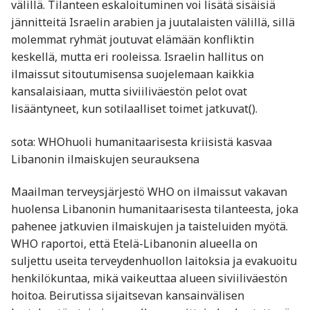
välillä. Tilanteen eskaloituminen voi lisätä sisäisiä
jännitteitä Israelin arabien ja juutalaisten välillä, sillä
molemmat ryhmät joutuvat elämään konfliktin
keskellä, mutta eri rooleissa. Israelin hallitus on
ilmaissut sitoutumisensa suojelemaan kaikkia
kansalaisiaan, mutta siviiliväestön pelot ovat
lisääntyneet, kun sotilaalliset toimet jatkuvat​().
sota: WHOhuoli humanitaarisesta kriisistä kasvaa
Libanonin ilmaiskujen seurauksena
Maailman terveysjärjestö WHO on ilmaissut vakavan
huolensa Libanonin humanitaarisesta tilanteesta, joka
pahenee jatkuvien ilmaiskujen ja taisteluiden myötä.
WHO raportoi, että Etelä-Libanonin alueella on
suljettu useita terveydenhuollon laitoksia ja evakuoitu
henkilökuntaa, mikä vaikeuttaa alueen siviiliväestön
hoitoa. Beirutissa sijaitsevan kansainvälisen