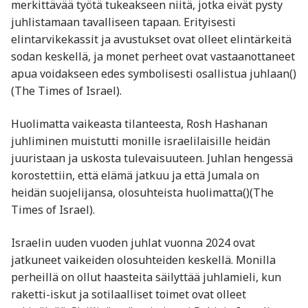
merkittävää työtä tukeakseen niitä, jotka eivät pysty
juhlistamaan tavalliseen tapaan. Erityisesti
elintarvikekassit ja avustukset ovat olleet elintärkeitä
sodan keskellä, ja monet perheet ovat vastaanottaneet
apua voidakseen edes symbolisesti osallistua juhlaan​()​
(The Times of Israel).
Huolimatta vaikeasta tilanteesta, Rosh Hashanan
juhliminen muistutti monille israelilaisille heidän
juuristaan ja uskosta tulevaisuuteen. Juhlan hengessä
korostettiin, että elämä jatkuu ja että Jumala on
heidän suojelijansa, olosuhteista huolimatta​()​(The
Times of Israel).
Israelin uuden vuoden juhlat vuonna 2024 ovat
jatkuneet vaikeiden olosuhteiden keskellä. Monilla
perheillä on ollut haasteita säilyttää juhlamieli, kun
raketti-iskut ja sotilaalliset toimet ovat olleet