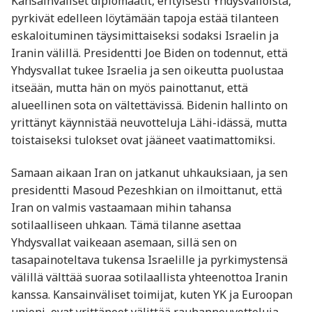
Kansainväliset diplomaatit, erityisesti Yhdysvalloista,
pyrkivät edelleen löytämään tapoja estää tilanteen
eskaloituminen täysimittaiseksi sodaksi Israelin ja
Iranin välillä. Presidentti Joe Biden on todennut, että
Yhdysvallat tukee Israelia ja sen oikeutta puolustaa
itseään, mutta hän on myös painottanut, että
alueellinen sota on vältettävissä. Bidenin hallinto on
yrittänyt käynnistää neuvotteluja Lähi-idässä, mutta
toistaiseksi tulokset ovat jääneet vaatimattomiksi.
Samaan aikaan Iran on jatkanut uhkauksiaan, ja sen
presidentti Masoud Pezeshkian on ilmoittanut, että
Iran on valmis vastaamaan mihin tahansa
sotilaalliseen uhkaan. Tämä tilanne asettaa
Yhdysvallat vaikeaan asemaan, sillä sen on
tasapainoteltava tukensa Israelille ja pyrkimystensä
välillä välttää suoraa sotilaallista yhteenottoa Iranin
kanssa. Kansainväliset toimijat, kuten YK ja Euroopan