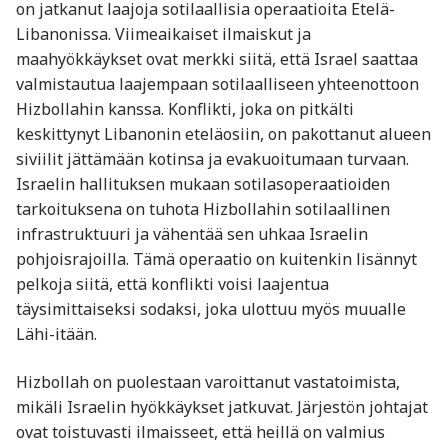
on jatkanut laajoja sotilaallisia operaatioita Etelä-
Libanonissa. Viimeaikaiset ilmaiskut ja
maahyökkäykset ovat merkki siitä, että Israel saattaa
valmistautua laajempaan sotilaalliseen yhteenottoon
Hizbollahin kanssa. Konflikti, joka on pitkälti
keskittynyt Libanonin eteläosiin, on pakottanut alueen
siviilit jättämään kotinsa ja evakuoitumaan turvaan.
Israelin hallituksen mukaan sotilasoperaatioiden
tarkoituksena on tuhota Hizbollahin sotilaallinen
infrastruktuuri ja vähentää sen uhkaa Israelin
pohjoisrajoilla. Tämä operaatio on kuitenkin lisännyt
pelkoja siitä, että konflikti voisi laajentua
täysimittaiseksi sodaksi, joka ulottuu myös muualle
Lähi-itään.
Hizbollah on puolestaan varoittanut vastatoimista,
mikäli Israelin hyökkäykset jatkuvat. Järjestön johtajat
ovat toistuvasti ilmaisseet, että heillä on valmius