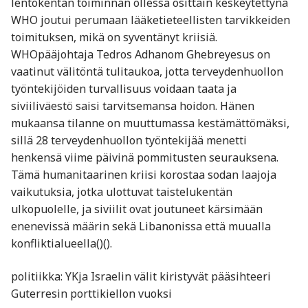
lentokentän toiminnan ollessa osittain keskeytettynä
WHO joutui perumaan lääketieteellisten tarvikkeiden
toimituksen, mikä on syventänyt kriisiä.
WHOpääjohtaja Tedros Adhanom Ghebreyesus on
vaatinut välitöntä tulitaukoa, jotta terveydenhuollon
työntekijöiden turvallisuus voidaan taata ja
siviiliväestö saisi tarvitsemansa hoidon. Hänen
mukaansa tilanne on muuttumassa kestämättömäksi,
sillä 28 terveydenhuollon työntekijää menetti
henkensä viime päivinä pommitusten seurauksena.
Tämä humanitaarinen kriisi korostaa sodan laajoja
vaikutuksia, jotka ulottuvat taistelukentän
ulkopuolelle, ja siviilit ovat joutuneet kärsimään
enenevissä määrin sekä Libanonissa että muualla
konfliktialueella​()​().
politiikka: YKja Israelin välit kiristyvät pääsihteeri
Guterresin porttikiellon vuoksi