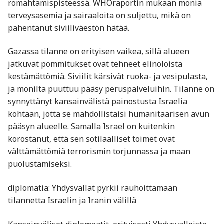
romahtamispisteessä. WHOraportin mukaan monia
terveysasemia ja sairaaloita on suljettu, mikä on
pahentanut siviiliväestön hätää.
Gazassa tilanne on erityisen vaikea, sillä alueen
jatkuvat pommitukset ovat tehneet elinoloista
kestämättömiä. Siviilit kärsivät ruoka- ja vesipulasta,
ja monilta puuttuu pääsy peruspalveluihin. Tilanne on
synnyttänyt kansainvälistä painostusta Israelia
kohtaan, jotta se mahdollistaisi humanitaarisen avun
pääsyn alueelle. Samalla Israel on kuitenkin
korostanut, että sen sotilaalliset toimet ovat
välttämättömiä terrorismin torjunnassa ja maan
puolustamiseksi.
diplomatia: Yhdysvallat pyrkii rauhoittamaan
tilannetta Israelin ja Iranin välillä