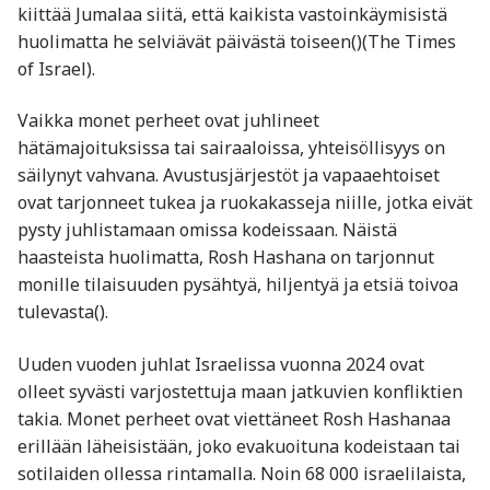
kiittää Jumalaa siitä, että kaikista vastoinkäymisistä
huolimatta he selviävät päivästä toiseen​()​(The Times
of Israel).
Vaikka monet perheet ovat juhlineet
hätämajoituksissa tai sairaaloissa, yhteisöllisyys on
säilynyt vahvana. Avustusjärjestöt ja vapaaehtoiset
ovat tarjonneet tukea ja ruokakasseja niille, jotka eivät
pysty juhlistamaan omissa kodeissaan. Näistä
haasteista huolimatta, Rosh Hashana on tarjonnut
monille tilaisuuden pysähtyä, hiljentyä ja etsiä toivoa
tulevasta​().
Uuden vuoden juhlat Israelissa vuonna 2024 ovat
olleet syvästi varjostettuja maan jatkuvien konfliktien
takia. Monet perheet ovat viettäneet Rosh Hashanaa
erillään läheisistään, joko evakuoituna kodeistaan tai
sotilaiden ollessa rintamalla. Noin 68 000 israelilaista,