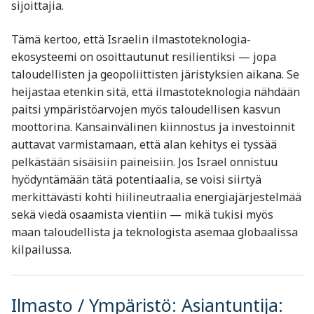
sijoittajia.
Tämä kertoo, että Israelin ilmastoteknologia-
ekosysteemi on osoittautunut resilientiksi — jopa
taloudellisten ja geopoliittisten järistyksien aikana. Se
heijastaa etenkin sitä, että ilmastoteknologia nähdään
paitsi ympäristöarvojen myös taloudellisen kasvun
moottorina. Kansainvälinen kiinnostus ja investoinnit
auttavat varmistamaan, että alan kehitys ei tyssää
pelkästään sisäisiin paineisiin. Jos Israel onnistuu
hyödyntämään tätä potentiaalia, se voisi siirtyä
merkittävästi kohti hiilineutraalia energiajärjestelmää
sekä viedä osaamista vientiin — mikä tukisi myös
maan taloudellista ja teknologista asemaa globaalissa
kilpailussa.
Ilmasto / Ympäristö: Asiantuntija: