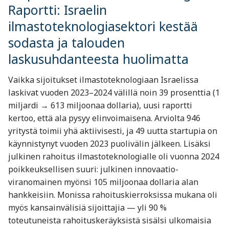
Raportti: Israelin
ilmastoteknologiasektori kestää
sodasta ja talouden
laskusuhdanteesta huolimatta
Vaikka sijoitukset ilmastoteknologiaan Israelissa
laskivat vuoden 2023–2024 välillä noin 39 prosenttia (1
miljardi → 613 miljoonaa dollaria), uusi raportti
kertoo, että ala pysyy elinvoimaisena. Arviolta 946
yritystä toimii yhä aktiivisesti, ja 49 uutta startupia on
käynnistynyt vuoden 2023 puolivälin jälkeen. Lisäksi
julkinen rahoitus ilmastoteknologialle oli vuonna 2024
poikkeuksellisen suuri: julkinen innovaatio-
viranomainen myönsi 105 miljoonaa dollaria alan
hankkeisiin. Monissa rahoituskierroksissa mukana oli
myös kansainvälisiä sijoittajia — yli 90 %
toteutuneista rahoituskeräyksistä sisälsi ulkomaisia