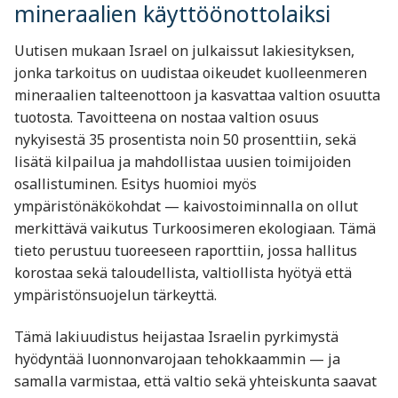
mineraalien käyttöönottolaiksi
Uutisen mukaan Israel on julkaissut lakiesityksen,
jonka tarkoitus on uudistaa oikeudet kuolleenmeren
mineraalien talteenottoon ja kasvattaa valtion osuutta
tuotosta. Tavoitteena on nostaa valtion osuus
nykyisestä 35 prosentista noin 50 prosenttiin, sekä
lisätä kilpailua ja mahdollistaa uusien toimijoiden
osallistuminen. Esitys huomioi myös
ympäristönäkökohdat — kaivostoiminnalla on ollut
merkittävä vaikutus Turkoosimeren ekologiaan. Tämä
tieto perustuu tuoreeseen raporttiin, jossa hallitus
korostaa sekä taloudellista, valtiollista hyötyä että
ympäristönsuojelun tärkeyttä.
Tämä lakiuudistus heijastaa Israelin pyrkimystä
hyödyntää luonnonvarojaan tehokkaammin — ja
samalla varmistaa, että valtio sekä yhteiskunta saavat