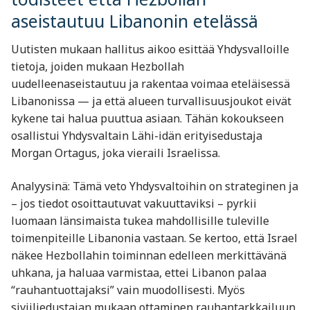
aseistautuu Libanonin etelässä
Uutisten mukaan hallitus aikoo esittää Yhdysvalloille
tietoja, joiden mukaan Hezbollah
uudelleenaseistautuu ja rakentaa voimaa eteläisessä
Libanonissa — ja että alueen turvallisuusjoukot eivät
kykene tai halua puuttua asiaan. Tähän kokoukseen
osallistui Yhdysvaltain Lähi-idän erityisedustaja
Morgan Ortagus, joka vieraili Israelissa.
Analyysinä: Tämä veto Yhdysvaltoihin on strateginen ja
– jos tiedot osoittautuvat vakuuttaviksi – pyrkii
luomaan länsimaista tukea mahdollisille tuleville
toimenpiteille Libanonia vastaan. Se kertoo, että Israel
näkee Hezbollahin toiminnan edelleen merkittävänä
uhkana, ja haluaa varmistaa, ettei Libanon palaa
“rauhantuottajaksi” vain muodollisesti. Myös
siviiliedustajan mukaan ottaminen rauhantarkkailuun