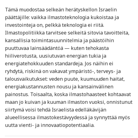
Tämä muodostaa selkeän herätyskellon Israelin
päättäjille: vaikka ilmastoteknologia kukoistaa ja
investointeja on, pelkkä teknologia ei riitä.
Ilmastopolitiikka tarvitsee selkeitä sitovia tavoitteita,
kansallisia toimintasuunnitelmia ja päästöihin
puuttuvaa lainsäädäntöä — kuten tehokasta
hiiliverotusta, uusiutuvan energian tukia ja
energiatehokkuuden standardeja. Jos näihin ei
ryhdytä, riskinä on vakavat ympäristö-, terveys- ja
talousvaikutukset: veden puute, kuumuuden haitat,
energiakustannusten nousu ja kansainvälinen
painostus. Toisaalta, koska ilmastohaasteet kohtaavat
maan jo kuivan ja kuuman ilmaston vuoksi, onnistunut
siirtymä voisi tehdä Israelista edelläkävijän
alueellisessa ilmastokestävyydessä ja synnyttää myös
uutta vienti- ja innovaatiopotentiaalia.