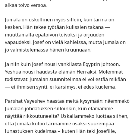
alkaa toivo versoa.
Jumala on uskollinen myös silloin, kun tarina on
kesken. Hän tekee työtään kulissien takana —
muuttamalla epätoivon toivoksi ja orjuuden
vapaudeksi. Josef on vielä kahleissa, mutta Jumala on
jo valmistelemassa hänen kruunuaan.
Ja niin kuin Josef nousi vankilasta Egyptin johtoon,
Yeshua nousi haudasta elämän Herraksi. Molemmat
todistavat: Jumalan suunnitelmaa ei voi estää mikään
— ei ihmisen synti, ei kärsimys, ei edes kuolema.
Parshat Vayeshev haastaa meitä kysymään: näemmekö
Jumalan johdatuksen silloinkin, kun elämämme
näyttää rikkoutuneelta? Uskallammeko luottaa siihen,
että Jumala kutoo tarinamme osaksi suurempaa
lunastuksen kudelmaa – kuten Hän teki Josefille,