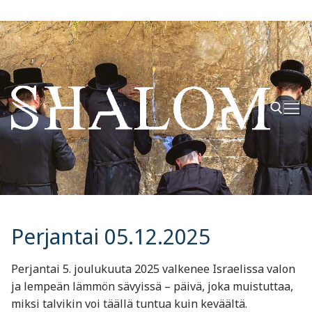
Hyppää
sisältöön
Hae:
Perjantai 05.12.2025
Perjantai 5. joulukuuta 2025 valkenee Israelissa valon
ja lempeän lämmön sävyissä – päivä, joka muistuttaa,
miksi talvikin voi täällä tuntua kuin keväältä.