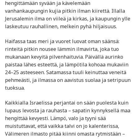
hengittämään syvään ja kävelemään
vanhankaupungin kujia pitkin ilman kiirettä. Illalla
Jerusalemin ilma on viileä ja kirkas, ja kaupungin ylle
laskeutuu rauhallinen, melkein pyhä hiljaisuus.
Haifassa taas meri ja vuoret luovat oman säänsä:
rinteitä pitkin nousee lämmin ilmavirta, joka tuo
mukanaan kevyitä pilvenhaituvia. Päivällä aurinko
paistaa lähes esteettä, ja lämpötila kohoaa mukaviin
24–25 asteeseen. Satamassa tuuli keinuttaa veneitä
pehmeästi, ja ilmassa on aavistus suolaa ja setripuun
tuoksua.
Kaikkialla Israelissa perjantai on sään puolesta kuin
lupaus levosta ja rauhasta – sapatin kynnyksellä maa
hengittää kevyesti. Lämpö, valo ja tyyni sää
muistuttavat, että vaikka talvi on jo kalenterissa,
Välimeren ilmasto pitää kiinni omasta rytmistään –