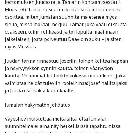
kertomuksen Juudasta ja Tamarin kohtaamisesta (1.
Moos. 38). Tämä episodi on kuitenkin olennainen: se
osoittaa, miten Jumalan suunnitelma etenee myös
siellä, missä moraali horjuu. Tamar, joka vaati oikeutta
osakseen, toimi rohkeasti ja toi lopulta maailmaan
jälkeläisen, josta polveutuu Daavidin suku – ja siten
myös Messias.
Juudan tarina rinnastuu Josefiin: toinen kohtaa häpeän
ja nöyryytyksen synnin kautta, toinen vääryyden
kautta. Molemmat kuitenkin kokevat muutoksen, joka
valmistaa heidät tuleviin rooleihinsa: Josef hallitsijaksi
ja Juuda esi-isäksi kuninkaalle.
Jumalan näkymätön johdatus
Vayeshev muistuttaa meitä siitä, että Jumalan
suunnitelma ei aina näy hetkellisissä tapahtumissa.