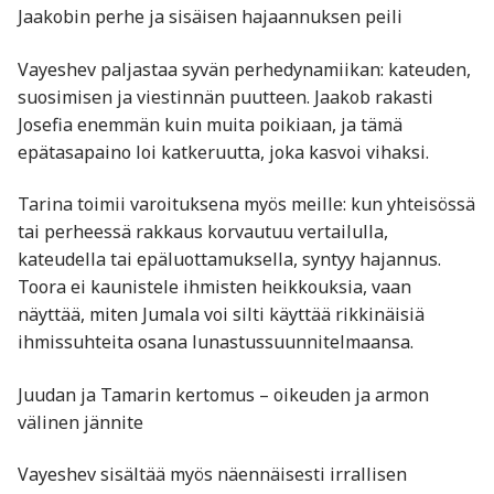
Jaakobin perhe ja sisäisen hajaannuksen peili
Vayeshev paljastaa syvän perhedynamiikan: kateuden,
suosimisen ja viestinnän puutteen. Jaakob rakasti
Josefia enemmän kuin muita poikiaan, ja tämä
epätasapaino loi katkeruutta, joka kasvoi vihaksi.
Tarina toimii varoituksena myös meille: kun yhteisössä
tai perheessä rakkaus korvautuu vertailulla,
kateudella tai epäluottamuksella, syntyy hajannus.
Toora ei kaunistele ihmisten heikkouksia, vaan
näyttää, miten Jumala voi silti käyttää rikkinäisiä
ihmissuhteita osana lunastussuunnitelmaansa.
Juudan ja Tamarin kertomus – oikeuden ja armon
välinen jännite
Vayeshev sisältää myös näennäisesti irrallisen