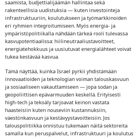
saamista, budjettialijäämän hallintaa sekä
rakenteellisia uudistuksia — kuten investointeja
infrastruktuuriin, koulutukseen ja työmarkkinoiden
eri ryhmien integroitumiseen. Myös energia- ja
ympäristöpolitiikalla nähdään tärkeä rooli tulevassa
kasvupotentiaalissa: hiilineutraaliustavoitteet,
energiatehokkuus ja uusiutuvat energialähteet voivat
tukea kestävää kasvua.
Tämä näyttää, kuinka Israel pyrkii yhdistämään
innovaatioiden ja teknologian voiman talouskasvuun
ja sosiaaliseen vakauttamiseen — jopa sodan ja
geopoliittisen epävarmuuden keskellä. Erityisesti
high-tech ja tekoäly tarjoavat keinon vastata
haasteisiin kuten nouseviin kustannuksiin,
väestönkasvuun ja kestävyystavoitteisiin. Jos
talouspolitiikka onnistuu tukemaan näitä sektoreita
samalla kun peruspalvelut, infrastruktuuri ja koulutus