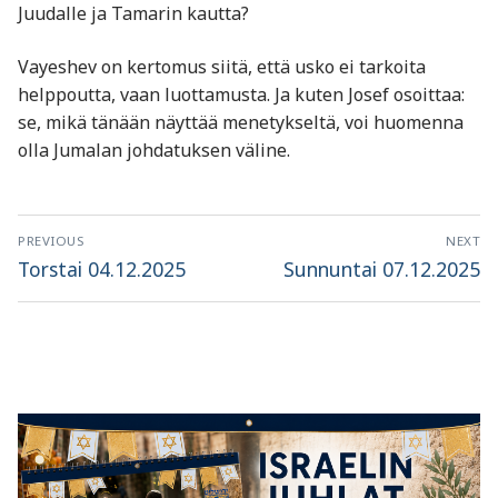
Juudalle ja Tamarin kautta?
Vayeshev on kertomus siitä, että usko ei tarkoita
helppoutta, vaan luottamusta. Ja kuten Josef osoittaa:
se, mikä tänään näyttää menetykseltä, voi huomenna
olla Jumalan johdatuksen väline.
Artikkelien
PREVIOUS
NEXT
selaus
Previous
Next
Torstai 04.12.2025
Sunnuntai 07.12.2025
post:
post: