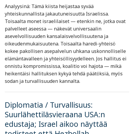
Analyysinä: Tämä kiista heijastaa syvää
yhteiskunnallista jakautuneisuutta Israelissa.
Toisaalta monet israelilaiset — etenkin ne, jotka ovat
palvelleet aseessa — näkevät universaalin
asevelvollisuuden kansalaisvelvollisuutena ja
oikeudenmukaisuutena. Toisaalta haredi-yhteisö
kokee pakollisen asepalvelun uhkana uskonnolliselle
elämäntavalleen ja yhteisöllisyydelleen. Jos hallitus ei
onnistu kompromississa, koalitio voi hajota — mikä
heikentäisi hallituksen kykyä tehdä päätöksiä, myös
sodan ja turvallisuuden kannalta.
Diplomatia / Turvallisuus:
Suurlähettiläsvieraana USA:n
edustaja; Israel aikoo näyttää
todisteet että Hezbollah