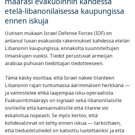
määräsi evakuoinnin kahdessa
etelä-libanonilaisessa kaupungissa
ennen iskuja
Uutisen mukaan Israel Defense Forces (IDF) on
antanut luvan evakuoida rakennukset kahdessa etelän
Libanonin kaupungissa, ennakolta suunniteltujen
ilmaiskujen vuoksi. Tiedot perustuvat armeijan
arabiaa puhuvan tiedottajan tiedotteeseen.
Tämä käsky osoittaa, että Israel näkee tilanteen
Libanonin rajan tuntumassa äärimmäisen herkkänä —
ja valmistelee ehkä laajempaa isku-operaatiota.
Evakuointimääräys on signaali sekä libanonilaisille
siviileille että kansainvälisille että tilanne voi
eskaloitua nopeasti. Se myös kertoo, että
kohdevalinnat on tehty ennen iskua — tarkoittaen,
että tiedustelutiedot on katsottu luotettaviksi ja että