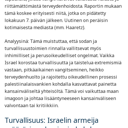
riittämättömästä terveydenhoidosta. Raportin mukaan
tämä koskee erityisesti niitä, jotka on pidätetty
lokakuun 7. päivän jälkeen. Uutinen on peräisin
kotimaisesta mediasta (mm. Haaretz).
Analyysinä: Tämä muistuttaa, että sodan ja
turvallisuustoimien rinnalla vallitsevat myös
inhimilliset ja perusoikeudelliset ongelmat. Vaikka
Israel korostaa turvallisuutta ja taistelua extremismiä
vastaan, pitkäaikainen vangitseminen, heikko
terveydenhuolto ja rajoitettu oikeudellinen prosessi
palestiinalaisvankien kohdalla kasvattavat painetta
kansainväliseltä yhteisöltä. Tämä voi vaikuttaa maan
imagoon ja johtaa lisääntyneeseen kansainväliseen
valvontaan tai kritiikkiin.
Turvallisuus: Israelin armeija