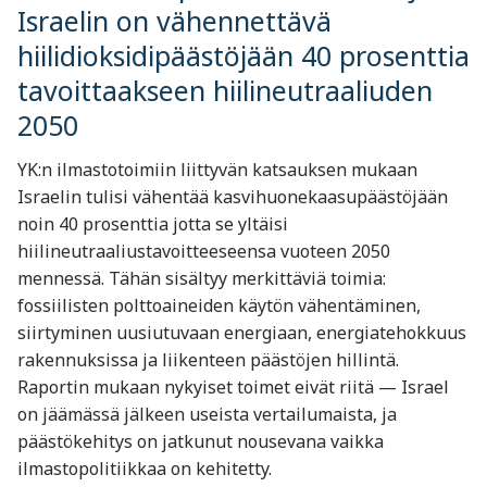
Israelin on vähennettävä
hiilidioksidipäästöjään 40 prosenttia
tavoittaakseen hiilineutraaliuden
2050
YK:n ilmastotoimiin liittyvän katsauksen mukaan
Israelin tulisi vähentää kasvihuonekaasupäästöjään
noin 40 prosenttia jotta se yltäisi
hiilineutraaliustavoitteeseensa vuoteen 2050
mennessä. Tähän sisältyy merkittäviä toimia:
fossiilisten polttoaineiden käytön vähentäminen,
siirtyminen uusiutuvaan energiaan, energiatehokkuus
rakennuksissa ja liikenteen päästöjen hillintä.
Raportin mukaan nykyiset toimet eivät riitä — Israel
on jäämässä jälkeen useista vertailumaista, ja
päästökehitys on jatkunut nousevana vaikka
ilmastopolitiikkaa on kehitetty.