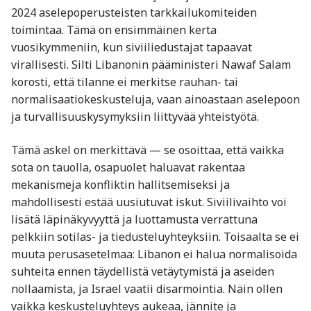
2024 aselepoperusteisten tarkkailukomiteiden
toimintaa. Tämä on ensimmäinen kerta
vuosikymmeniin, kun siviiliedustajat tapaavat
virallisesti. Silti Libanonin pääministeri Nawaf Salam
korosti, että tilanne ei merkitse rauhan- tai
normalisaatiokeskusteluja, vaan ainoastaan aselepoon
ja turvallisuuskysymyksiin liittyvää yhteistyötä.
Tämä askel on merkittävä — se osoittaa, että vaikka
sota on tauolla, osapuolet haluavat rakentaa
mekanismeja konfliktin hallitsemiseksi ja
mahdollisesti estää uusiutuvat iskut. Siviilivaihto voi
lisätä läpinäkyvyyttä ja luottamusta verrattuna
pelkkiin sotilas- ja tiedusteluyhteyksiin. Toisaalta se ei
muuta perusasetelmaa: Libanon ei halua normalisoida
suhteita ennen täydellistä vetäytymistä ja aseiden
nollaamista, ja Israel vaatii disarmointia. Näin ollen
vaikka keskusteluyhteys aukeaa, jännite ja