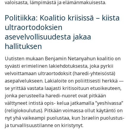
valoisasta, lämpimästä ja elämänmakuisesta.
Politiikka: Koalitio kriisissä – kiista
ultraortodoksien
asevelvollisuudesta jakaa
hallituksen
Uutisten mukaan Benjamin Netanyahun koalitio on
syvästi erimielinen lakiehdotuksesta, joka pyrkii
velvoittamaan ultraortodoksit (haredi-yhteisöstä)
asepalvelukseen. Lakialoite on poliittisesti herkkä —
se yrittää vastata laajasti kritisoituun etuoikeuteen,
jonka perusteella haredi-nuoret ovat pitkään
välttyneet intistä opis- kelua jatkamalla ”yeshivassa”
(religiokoulutus). Pitkään voimassa ollut käytäntö on
nyt yhä vaikeampi puolustaa, kun Israelin puolustus-
ja turvallisuustilanne on kiristynyt.