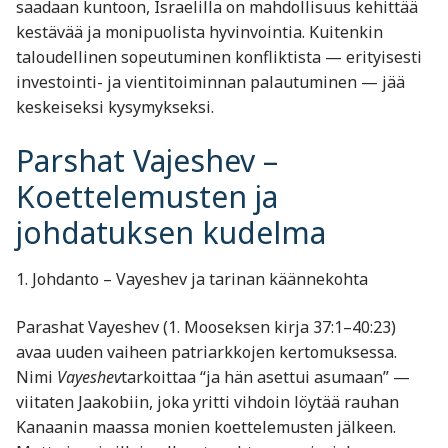
saadaan kuntoon, Israelilla on mahdollisuus kehittää
kestävää ja monipuolista hyvinvointia. Kuitenkin
taloudellinen sopeutuminen konfliktista — erityisesti
investointi- ja vientitoiminnan palautuminen — jää
keskeiseksi kysymykseksi.
Parshat Vajeshev –
Koettelemusten ja
johdatuksen kudelma
1. Johdanto – Vayeshev ja tarinan käännekohta
Parashat Vayeshev (1. Mooseksen kirja 37:1–40:23)
avaa uuden vaiheen patriarkkojen kertomuksessa.
Nimi
Vayeshev
tarkoittaa “ja hän asettui asumaan” —
viitaten Jaakobiin, joka yritti vihdoin löytää rauhan
Kanaanin maassa monien koettelemusten jälkeen.