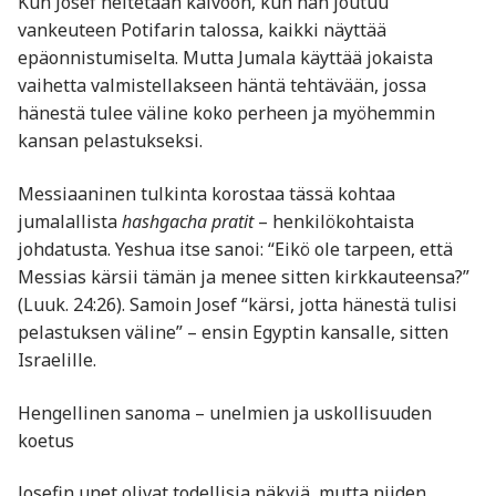
Kun Josef heitetään kaivoon, kun hän joutuu
vankeuteen Potifarin talossa, kaikki näyttää
epäonnistumiselta. Mutta Jumala käyttää jokaista
vaihetta valmistellakseen häntä tehtävään, jossa
hänestä tulee väline koko perheen ja myöhemmin
kansan pelastukseksi.
Messiaaninen tulkinta korostaa tässä kohtaa
jumalallista
hashgacha pratit
– henkilökohtaista
johdatusta. Yeshua itse sanoi: “Eikö ole tarpeen, että
Messias kärsii tämän ja menee sitten kirkkauteensa?”
(Luuk. 24:26). Samoin Josef “kärsi, jotta hänestä tulisi
pelastuksen väline” – ensin Egyptin kansalle, sitten
Israelille.
Hengellinen sanoma – unelmien ja uskollisuuden
koetus
Josefin unet olivat todellisia näkyjä, mutta niiden