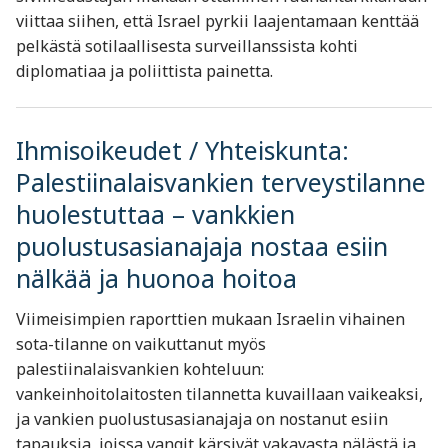
viittaa siihen, että Israel pyrkii laajentamaan kenttää
pelkästä sotilaallisesta surveillanssista kohti
diplomatiaa ja poliittista painetta.
Ihmisoikeudet / Yhteiskunta:
Palestiinalaisvankien terveystilanne
huolestuttaa – vankkien
puolustusasianajaja nostaa esiin
nälkää ja huonoa hoitoa
Viimeisimpien raporttien mukaan Israelin vihainen
sota-tilanne on vaikuttanut myös
palestiinalaisvankien kohteluun:
vankeinhoitolaitosten tilannetta kuvaillaan vaikeaksi,
ja vankien puolustusasianajaja on nostanut esiin
tapauksia, joissa vangit kärsivät vakavasta nälästä ja