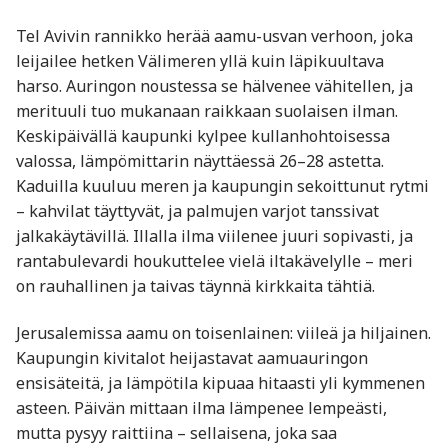
Tel Avivin rannikko herää aamu-usvan verhoon, joka
leijailee hetken Välimeren yllä kuin läpikuultava
harso. Auringon noustessa se hälvenee vähitellen, ja
merituuli tuo mukanaan raikkaan suolaisen ilman.
Keskipäivällä kaupunki kylpee kullanhohtoisessa
valossa, lämpömittarin näyttäessä 26–28 astetta.
Kaduilla kuuluu meren ja kaupungin sekoittunut rytmi
– kahvilat täyttyvät, ja palmujen varjot tanssivat
jalkakäytävillä. Illalla ilma viilenee juuri sopivasti, ja
rantabulevardi houkuttelee vielä iltakävelylle – meri
on rauhallinen ja taivas täynnä kirkkaita tähtiä.
Jerusalemissa aamu on toisenlainen: viileä ja hiljainen.
Kaupungin kivitalot heijastavat aamuauringon
ensisäteitä, ja lämpötila kipuaa hitaasti yli kymmenen
asteen. Päivän mittaan ilma lämpenee lempeästi,
mutta pysyy raittiina – sellaisena, joka saa