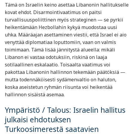
Tämä on Israelin keino asettaa Libanonin hallitukselle
kovat ehdot. Disarmointivaatimus on paitsi
turvallisuuspoliittinen myös strateginen — se pyrkii
heikentämään Hezbollahin kykyä muodostaa uusi
uhka. Määräajan asettaminen viestii, että Israel ei aio
venyttää diplomatiaa loputtomiin, vaan on valmis
toimimaan. Tämä lisää jännitystä alueella: mikäli
Libanon ei vastaa odotuksiin, riskinä on laaja
sotilaallinen eskalaatio. Toisaalta vaatimus voi
pakottaa Libanonin hallinnon tekemään päätöksiä —
mutta todennäköisesti sydämenvaltio on haluton,
koska aseistetun ryhmän riisunta voi heikentää
hallinnon sisäistä asemaa.
Ympäristö / Talous: Israelin hallitus
julkaisi ehdotuksen
Turkoosimerestä saatavien