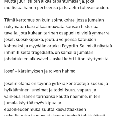
Mutta juuri silloin alkaa tapahtumasarja, joka
mullistaa hänen perheensä ja Israelin tulevaisuuden.
Tämä kertomus on kuin solmukohta, jossa Jumalan
näkymätön käsi alkaa muovata kansan historiaa
tavalla, jota kukaan tarinan osapuoli ei vielä ymmärrä.
Josef, suosikkipoika, joutuu veljiensä kateuden
kohteeksi ja myydään orjaksi Egyptiin. Se, mikä näyttää
inhimilliseltä tragedialta, on samalla Jumalan
johdatuksen alkusävel – askel kohti liiton täyttymistä.
Josef – kärsimyksen ja toivon hahmo
Josefin elämä on täynnä jyrkkiä kontrasteja: suosio ja
hylkääminen, unelmat ja todellisuus, vapaus ja
vankeus. Hänen tarinansa kautta näemme, miten
Jumala käyttää myös kipua ja
epäoikeudenmukaisuutta kasvattaakseen
uskollisuutta ja muovatakseen ihmistä tehtäväänsä