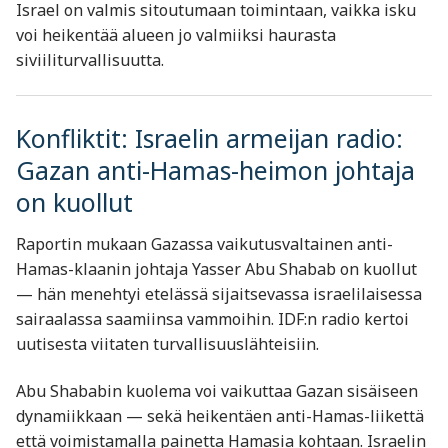
Israel on valmis sitoutumaan toimintaan, vaikka isku
voi heikentää alueen jo valmiiksi haurasta
siviiliturvallisuutta.
Konfliktit: Israelin armeijan radio:
Gazan anti-Hamas-heimon johtaja
on kuollut
Raportin mukaan Gazassa vaikutusvaltainen anti-
Hamas-klaanin johtaja Yasser Abu Shabab on kuollut
— hän menehtyi etelässä sijaitsevassa israelilaisessa
sairaalassa saamiinsa vammoihin. IDF:n radio kertoi
uutisesta viitaten turvallisuuslähteisiin.
Abu Shababin kuolema voi vaikuttaa Gazan sisäiseen
dynamiikkaan — sekä heikentäen anti-Hamas-liikettä
että voimistamalla painetta Hamasia kohtaan. Israelin