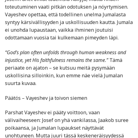
toteutuminen vaati pitkän odotuksen ja nöyrtymisen.
Vayeshev opettaa, että todellinen unelma Jumalasta
syntyy kärsivällisyyden ja uskollisuuden kautta. Jumala
ei unohda lupaustaan, vaikka ihminen joutuisi
odottamaan vuosia tai kulkemaan pimeyden läpi.
“God’s plan often unfolds through human weakness and
injustice, yet His faithfulness remains the same.”
Tämä
periaate on ajaton – se kutsuu meitä pysymään
uskollisina silloinkin, kun emme näe vielä Jumalan
suurta kuvaa.
Päätös – Vayeshev ja toivon siemen
Parshat Vayeshev ei pääty voittoon, vaan
välivaiheeseen: Josef on yhä vankilassa, Jaakob suree
poikaansa, ja Jumalan lupaukset näyttävät
unohtuneen. Mutta juuri tässä keskeneräisyydessä