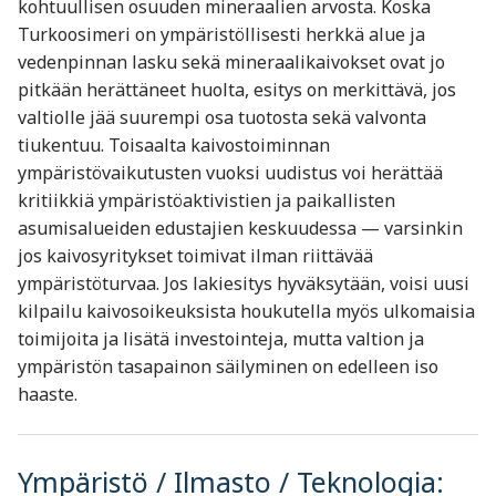
kohtuullisen osuuden mineraalien arvosta. Koska
Turkoosimeri on ympäristöllisesti herkkä alue ja
vedenpinnan lasku sekä mineraalikaivokset ovat jo
pitkään herättäneet huolta, esitys on merkittävä, jos
valtiolle jää suurempi osa tuotosta sekä valvonta
tiukentuu. Toisaalta kaivostoiminnan
ympäristövaikutusten vuoksi uudistus voi herättää
kritiikkiä ympäristöaktivistien ja paikallisten
asumisalueiden edustajien keskuudessa — varsinkin
jos kaivosyritykset toimivat ilman riittävää
ympäristöturvaa. Jos lakiesitys hyväksytään, voisi uusi
kilpailu kaivosoikeuksista houkutella myös ulkomaisia
toimijoita ja lisätä investointeja, mutta valtion ja
ympäristön tasapainon säilyminen on edelleen iso
haaste.
Ympäristö / Ilmasto / Teknologia: