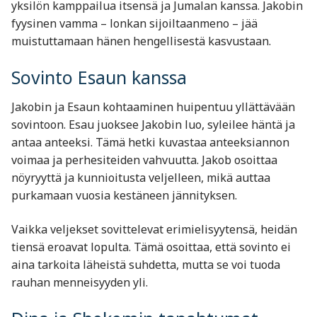
yksilön kamppailua itsensä ja Jumalan kanssa. Jakobin
fyysinen vamma – lonkan sijoiltaanmeno – jää
muistuttamaan hänen hengellisestä kasvustaan.
Sovinto Esaun kanssa
Jakobin ja Esaun kohtaaminen huipentuu yllättävään
sovintoon. Esau juoksee Jakobin luo, syleilee häntä ja
antaa anteeksi. Tämä hetki kuvastaa anteeksiannon
voimaa ja perhesiteiden vahvuutta. Jakob osoittaa
nöyryyttä ja kunnioitusta veljelleen, mikä auttaa
purkamaan vuosia kestäneen jännityksen.
Vaikka veljekset sovittelevat erimielisyytensä, heidän
tiensä eroavat lopulta. Tämä osoittaa, että sovinto ei
aina tarkoita läheistä suhdetta, mutta se voi tuoda
rauhan menneisyyden yli.