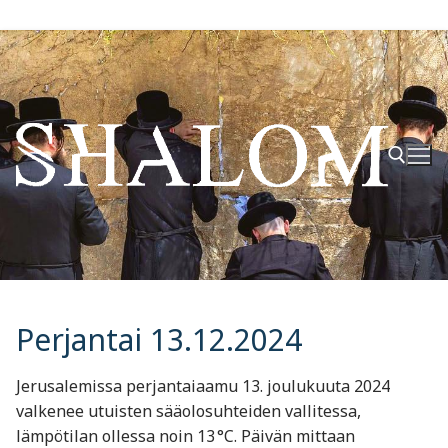
Hyppää
sisältöön
Hae:
Perjantai 13.12.2024
Jerusalemissa perjantaiaamu 13. joulukuuta 2024
valkenee utuisten sääolosuhteiden vallitessa,
lämpötilan ollessa noin 13 °C. Päivän mittaan