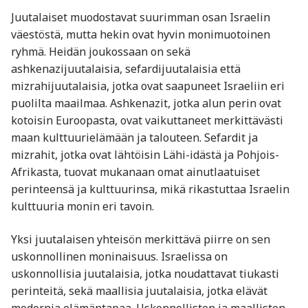
Juutalaiset muodostavat suurimman osan Israelin
väestöstä, mutta hekin ovat hyvin monimuotoinen
ryhmä. Heidän joukossaan on sekä
ashkenazijuutalaisia, sefardijuutalaisia että
mizrahijuutalaisia, jotka ovat saapuneet Israeliin eri
puolilta maailmaa. Ashkenazit, jotka alun perin ovat
kotoisin Euroopasta, ovat vaikuttaneet merkittävästi
maan kulttuurielämään ja talouteen. Sefardit ja
mizrahit, jotka ovat lähtöisin Lähi-idästä ja Pohjois-
Afrikasta, tuovat mukanaan omat ainutlaatuiset
perinteensä ja kulttuurinsa, mikä rikastuttaa Israelin
kulttuuria monin eri tavoin.
Yksi juutalaisen yhteisön merkittävä piirre on sen
uskonnollinen moninaisuus. Israelissa on
uskonnollisia juutalaisia, jotka noudattavat tiukasti
perinteitä, sekä maallisia juutalaisia, jotka elävät
modernia elämäntapaa. Uskonnollisten ja maallisten