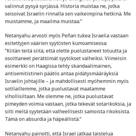
valinnut pysyä syrjässä. Historia muistaa ne, jotka
seisoivat Israelin rinnalla sen vaikeimpina hetkinä. Me
muistamme, ja maailma muistaa.”
Netanyahu arvosti myös Peñan tukea Israelia vastaan
esitettyjen väärien syytösten kumoamisessa:
”Kiitän teitä siitä, että olette puolustaneet totuutta ja
osoittaneet perättömät syytökset valheiksi. Viimeisin
esimerkki on Haagissa tehty skandaalimainen,
antisemitistinen päätös antaa pidätysmääräyksiä
Israelin johtajille – ja mahdollisesti myöhemmin myös
sotilaillemme, jotka puolustavat maatamme
vihollisiltaan. Me olemme ne, jotka puolustavat
pimeyden voimia vastaan, jotka tekevät sotarikoksia, ja
silti meitä syytetään valheellisesti samoista rikoksista.
Tämä on absurdia ja häpeällistä.”
Netanyahu painotti, että Israel jatkaa taistelua