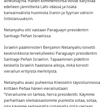
aiheuttajina. Hänen kommenttinsa voivat kärjistää
edelleen jännitteitä Lähi-idässä ja lisätä
kansainvälistä huomiota Iranin ja Syyrian välisiin
liittolaisuuksiin.
Netanyahu otti vastaan Paraguayn presidentin
Santiago Peñan Israelissa
Israelin pääministeri Benjamin Netanyahu toivotti
keskiviikkona tervetulleeksi Paraguayn presidentin
Santiago Peñan Israeliin. Tapaaminen pidettiin
keskellä Israelin haastavia aikoja, mikä korosti
vierailun erityistä merkitystä.
Netanyahu avasi puheensa Knessetin täysistunnossa
kiittäen Peñaa hänen vierailustaan:
”Vierailunne on tärkeä, herra presidentti. Käymme
parhaillaan olemassaolomme puolesta sotaa, sotaa,
jota käymme seitsemällä rintamalla niitä vastaan,