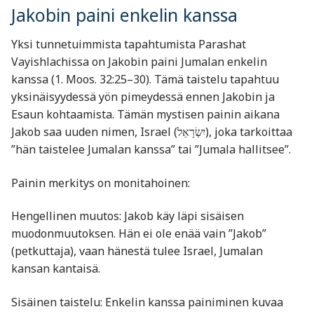
Jakobin paini enkelin kanssa
Yksi tunnetuimmista tapahtumista Parashat
Vayishlachissa on Jakobin paini Jumalan enkelin
kanssa (1. Moos. 32:25–30). Tämä taistelu tapahtuu
yksinäisyydessä yön pimeydessä ennen Jakobin ja
Esaun kohtaamista. Tämän mystisen painin aikana
Jakob saa uuden nimen, Israel (יִשְׂרָאֵל), joka tarkoittaa
”hän taistelee Jumalan kanssa” tai ”Jumala hallitsee”.
Painin merkitys on monitahoinen:
Hengellinen muutos: Jakob käy läpi sisäisen
muodonmuutoksen. Hän ei ole enää vain ”Jakob”
(petkuttaja), vaan hänestä tulee Israel, Jumalan
kansan kantaisä.
Sisäinen taistelu: Enkelin kanssa painiminen kuvaa