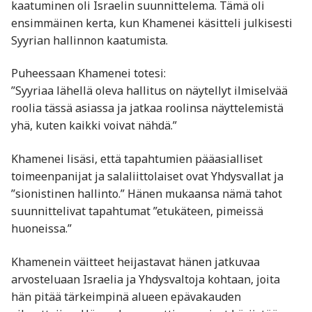
kaatuminen oli Israelin suunnittelema. Tämä oli
ensimmäinen kerta, kun Khamenei käsitteli julkisesti
Syyrian hallinnon kaatumista.
Puheessaan Khamenei totesi:
”Syyriaa lähellä oleva hallitus on näytellyt ilmiselvää
roolia tässä asiassa ja jatkaa roolinsa näyttelemistä
yhä, kuten kaikki voivat nähdä.”
Khamenei lisäsi, että tapahtumien pääasialliset
toimeenpanijat ja salaliittolaiset ovat Yhdysvallat ja
”sionistinen hallinto.” Hänen mukaansa nämä tahot
suunnittelivat tapahtumat ”etukäteen, pimeissä
huoneissa.”
Khamenein väitteet heijastavat hänen jatkuvaa
arvosteluaan Israelia ja Yhdysvaltoja kohtaan, joita
hän pitää tärkeimpinä alueen epävakauden