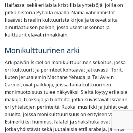
Haifassa, sekä erilaisia kristillisiä yhteisöjä, joilla on
pitkä historia Pyhällä maalla. Nämä vähemmistöt
lisäävät Israelin kulttuurista kirjoa ja tekevät siitä
ainutlaatuisen paikan, jossa useat uskonnot ja
kulttuurit elävät rinnakkain.
Monikulttuurinen arki
Arkipäivän Israel on monikulttuurinen sekoitus, jossa
eri kulttuurit ja perinteet kohtaavat jatkuvasti. Torit,
kuten Jerusalemin Machane Yehuda ja Tel Avivin
Carmel, ovat paikkoja, joissa tämä kulttuurinen
monimuotoisuus tulee näkyväksi: Sieltä löytyy erilaisia
makuja, tuoksuja ja tuotteita, jotka kuvastavat Israelin
eri yhteisöjen perinteitä. Ruoka, musiikki ja juhlat ovat
alueita, joissa monikulttuurisuus on erityisen vahvaa.
Esimerkiksi hummus, falafel ja shakshuka ovat ruokia,
jotka yhdistävät sekä juutalaisia että arabeja, ja niitä