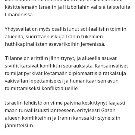
käsittelemään Israelin ja Hizbollahin välisiä taisteluita
Libanonissa.
Yhdysvallat on myös osallistunut sotilaallisiin toimiin
alueella, suorittaen iskuja Iranin tukemien
huthikapinallisten asevarikoihin Jemenissä.
Tilanne on erittäin jännittynyt, ja alueella asuvat
siviilit kärsivät konfliktin seurauksista. Kansainväliset
toimijat pyrkivät löytämään diplomaattisia ratkaisuja
väkivallan lopettamiseksi ja humanitaarisen avun
toimittamiseksi konfliktialueille.
Israelin lehdistö on viime päivinä keskittynyt laajasti
maan turvallisuustilanteeseen, erityisesti Gazan
alueen konflikteihin ja Iranin kanssa kiristyneisiin
jännitteisiin.