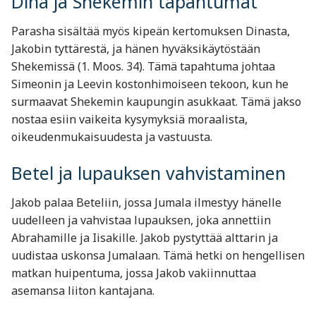
Dina ja Shekemin tapahtumat
Parasha sisältää myös kipeän kertomuksen Dinasta,
Jakobin tyttärestä, ja hänen hyväksikäytöstään
Shekemissä (1. Moos. 34). Tämä tapahtuma johtaa
Simeonin ja Leevin kostonhimoiseen tekoon, kun he
surmaavat Shekemin kaupungin asukkaat. Tämä jakso
nostaa esiin vaikeita kysymyksiä moraalista,
oikeudenmukaisuudesta ja vastuusta.
Betel ja lupauksen vahvistaminen
Jakob palaa Beteliin, jossa Jumala ilmestyy hänelle
uudelleen ja vahvistaa lupauksen, joka annettiin
Abrahamille ja Iisakille. Jakob pystyttää alttarin ja
uudistaa uskonsa Jumalaan. Tämä hetki on hengellisen
matkan huipentuma, jossa Jakob vakiinnuttaa
asemansa liiton kantajana.