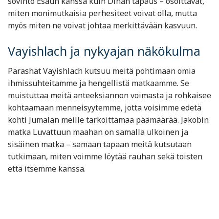
sovinto Esaun kanssa kuin Dinan tapaus – osoittavat,
miten monimutkaisia perhesiteet voivat olla, mutta
myös miten ne voivat johtaa merkittävään kasvuun.
Vayishlach ja nykyajan näkökulma
Parashat Vayishlach kutsuu meitä pohtimaan omia
ihmissuhteitamme ja hengellistä matkaamme. Se
muistuttaa meitä anteeksiannon voimasta ja rohkaisee
kohtaamaan menneisyytemme, jotta voisimme edetä
kohti Jumalan meille tarkoittamaa päämäärää. Jakobin
matka Luvattuun maahan on samalla ulkoinen ja
sisäinen matka – samaan tapaan meitä kutsutaan
tutkimaan, miten voimme löytää rauhan sekä toisten
että itsemme kanssa.