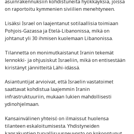
asuinrakennuksiin kohdistuneita hyökkäyksiä, joissa
on raportoitu kymmenien siviilien menehtyneen.
Lisäksi Israel on laajentanut sotilaallisia toimiaan
Pohjois-Gazassa ja Etelä-Libanonissa, mikä on
johtanut yli 30 ihmisen kuolemaan Libanonissa.
Tilannetta on monimutkaistanut Iranin tekemät
lennokki- ja ohjusiskut Israeliin, mikä on entisestään
kiristänyt jännitteitä Lähi-idässä.
Asiantuntijat arvioivat, että Israelin vastatoimet
saattavat kohdistua laajemmin Iranin
infrastruktuuriin, mukaan lukien mahdollisesti
ydinohjelmaan.
Kansainvälinen yhteisö on ilmaissut huolensa
tilanteen eskaloitumisesta. Yhdistyneiden
kansakuntien turvallisuusneuvosto on kokoontunut