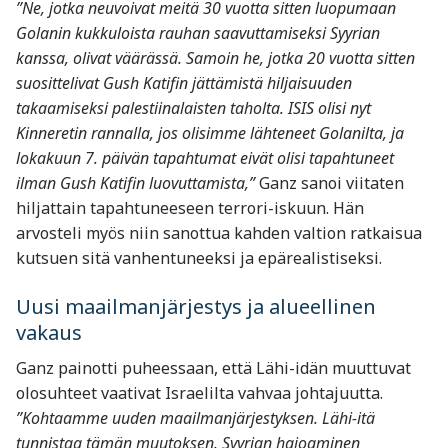
”Ne, jotka neuvoivat meitä 30 vuotta sitten luopumaan
Golanin kukkuloista rauhan saavuttamiseksi Syyrian
kanssa, olivat väärässä. Samoin he, jotka 20 vuotta sitten
suosittelivat Gush Katifin jättämistä hiljaisuuden
takaamiseksi palestiinalaisten taholta. ISIS olisi nyt
Kinneretin rannalla, jos olisimme lähteneet Golanilta, ja
lokakuun 7. päivän tapahtumat eivät olisi tapahtuneet
ilman Gush Katifin luovuttamista,”
Ganz sanoi viitaten
hiljattain tapahtuneeseen terrori-iskuun. Hän
arvosteli myös niin sanottua kahden valtion ratkaisua
kutsuen sitä vanhentuneeksi ja epärealistiseksi.
Uusi maailmanjärjestys ja alueellinen
vakaus
Ganz painotti puheessaan, että Lähi-idän muuttuvat
olosuhteet vaativat Israelilta vahvaa johtajuutta.
”Kohtaamme uuden maailmanjärjestyksen. Lähi-itä
tunnistaa tämän muutoksen. Syyrian hajoaminen