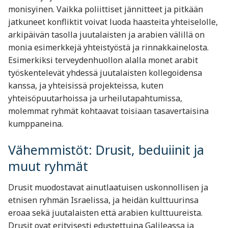
monisyinen. Vaikka poliittiset jännitteet ja pitkään
jatkuneet konfliktit voivat luoda haasteita yhteiselolle,
arkipäivän tasolla juutalaisten ja arabien välillä on
monia esimerkkejä yhteistyöstä ja rinnakkainelosta.
Esimerkiksi terveydenhuollon alalla monet arabit
työskentelevät yhdessä juutalaisten kollegoidensa
kanssa, ja yhteisissä projekteissa, kuten
yhteisöpuutarhoissa ja urheilutapahtumissa,
molemmat ryhmät kohtaavat toisiaan tasavertaisina
kumppaneina.
Vähemmistöt: Drusit, beduiinit ja
muut ryhmät
Drusit muodostavat ainutlaatuisen uskonnollisen ja
etnisen ryhmän Israelissa, ja heidän kulttuurinsa
eroaa sekä juutalaisten että arabien kulttuureista.
Drusit ovat erityisesti edustettuina Galileassa ja