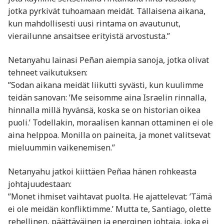
jotka pyrkivät tuhoamaan meidät. Tällaisena aikana,
kun mahdollisesti uusi rintama on avautunut,
vierailunne ansaitsee erityistä arvostusta.”
Netanyahu lainasi Peñan aiempia sanoja, jotka olivat
tehneet vaikutuksen:
”Sodan aikana meidät liikutti syvästi, kun kuulimme
teidän sanovan: ’Me seisomme aina Israelin rinnalla,
hinnalla millä hyvänsä, koska se on historian oikea
puoli.’ Todellakin, moraalisen kannan ottaminen ei ole
aina helppoa. Monilla on paineita, ja monet valitsevat
mieluummin vaikenemisen.”
Netanyahu jatkoi kiittäen Peñaa hänen rohkeasta
johtajuudestaan:
”Monet ihmiset vaihtavat puolta. He ajattelevat: ’Tämä
ei ole meidän konfliktimme.’ Mutta te, Santiago, olette
rehellinen, päättäväinen ja energinen johtaja, joka ei