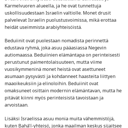
Karmelvuoren alueella, ja he ovat tunnettuja
uskollisuudestaan Israelin valtiolle. Monet drusit
palvelevat Israelin puolustusvoimissa, mikä erottaa
heidät useimmista arabiyhteisöistä.
Beduiinit ovat puolestaan nomadista perinnettä
edustava ryhmä, joka asuu pääasiassa Negevin
autiomaassa. Beduiinien elämäntapa on perinteisesti
perustunut paimentolaisuuteen, mutta viime
vuosikymmeninä monet heistä ovat asettuneet
asumaan pysyvästi ja kohdanneet haasteita liittyen
maaoikeuksiin ja elinoloihin. Beduiinit ovat
omaksuneet osittain modernin elämäntavan, mutta he
pitävät kiinni myös perinteisistä tavoistaan ja
arvoistaan.
Lisäksi Israelissa asuu monia muita vähemmistöjä,
kuten Bahá’í-yhteisö, jonka maailman keskus sijaitsee