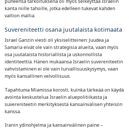
puheensa tarkoituksena oli myös selkeyttää Israelin
kanta niille tahoille, jotka edelleen tukevat kahden
valtion mallia.
Suvereniteetti osana juutalaista kotimaata
Israel Ganzin viesti oli yksiselitteinen: Juudea ja
Samaria eivät ole vain strategisia alueita, vaan myös
osa juutalaista historiallista ja uskonnollista
identiteettiä. Hänen mukaansa Israelin suvereniteetin
vahvistaminen ei ole vain turvallisuuskysymys, vaan
myös kansallinen velvollisuus.
Tapahtuma Miamissa korosti, kuinka tärkeää on käydä
avointa keskustelua Israelin aluepolitiikasta ja
suvereniteetin merkityksestä kansainvälisen yhteisön
kanssa.
Iranin ydinohjelma ja kansainvälinen paine –