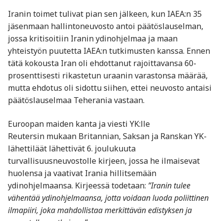
Iranin toimet tulivat pian sen jälkeen, kun IAEA:n 35
jäsenmaan hallintoneuvosto antoi päätöslauselman,
jossa kritisoitiin Iranin ydinohjelmaa ja maan
yhteistyön puutetta IAEA:n tutkimusten kanssa. Ennen
tätä kokousta Iran oli ehdottanut rajoittavansa 60-
prosenttisesti rikastetun uraanin varastonsa määrää,
mutta ehdotus oli sidottu siihen, ettei neuvosto antaisi
päätöslauselmaa Teherania vastaan.
Euroopan maiden kanta ja viesti YK:lle
Reutersin mukaan Britannian, Saksan ja Ranskan YK-
lähettiläät lähettivät 6. joulukuuta
turvallisuusneuvostolle kirjeen, jossa he ilmaisevat
huolensa ja vaativat Irania hillitsemään
ydinohjelmaansa. Kirjeessä todetaan:
”Iranin tulee
vähentää ydinohjelmaansa, jotta voidaan luoda poliittinen
ilmapiiri, joka mahdollistaa merkittävän edistyksen ja