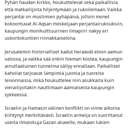
Pyhän haudan kirkko, houkuttelevat sekä paikallisia
että matkailijoita hiljentymään ja rukoilemaan. Vaikka
perjantai on muslimien pyhäpäivä, jolloin monet
kokoontuvat Al-Aqsan moskeijaan perjantairukouksiin,
kaupungin monikulttuurinen ilmapiiri näkyy eri
uskontokuntien rinnakkaiselona.
Jerusalemin historialliset kadut heräävät eloon aamun
valossa, ja vaikka sää onkin hieman kostea, kaupungin
ainutlaatuinen tunnelma säilyy ennallaan. Paikalliset
kahvilat tarjoavat lämpimiä juomia ja tuoreita
leivonnaisia, mikä houkuttelee niin asukkaita kuin
vierailijoitakin nauttimaan aamiaisesta kaupungin
sykkeessä.
Israelin ja Hamasin välinen konflikti on viime aikoina
kiihtynyt merkittävästi. Israelin armeija on suorittanut
useita ilmaiskuja Gazan alueelle, mukaan lukien