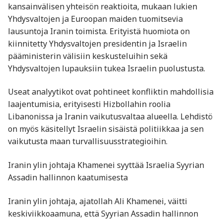
kansainvälisen yhteisön reaktioita, mukaan lukien
Yhdysvaltojen ja Euroopan maiden tuomitsevia
lausuntoja Iranin toimista. Erityistä huomiota on
kiinnitetty Yhdysvaltojen presidentin ja Israelin
pääministerin välisiin keskusteluihin sekä
Yhdysvaltojen lupauksiin tukea Israelin puolustusta.
Useat analyytikot ovat pohtineet konfliktin mahdollisia
laajentumisia, erityisesti Hizbollahin roolia
Libanonissa ja Iranin vaikutusvaltaa alueella. Lehdistö
on myös käsitellyt Israelin sisäistä politiikkaa ja sen
vaikutusta maan turvallisuusstrategioihin.
Iranin ylin johtaja Khamenei syyttää Israelia Syyrian
Assadin hallinnon kaatumisesta
Iranin ylin johtaja, ajatollah Ali Khamenei, väitti
keskiviikkoaamuna, että Syyrian Assadin hallinnon