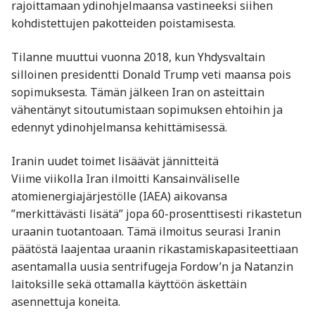
rajoittamaan ydinohjelmaansa vastineeksi siihen
kohdistettujen pakotteiden poistamisesta.
Tilanne muuttui vuonna 2018, kun Yhdysvaltain
silloinen presidentti Donald Trump veti maansa pois
sopimuksesta. Tämän jälkeen Iran on asteittain
vähentänyt sitoutumistaan sopimuksen ehtoihin ja
edennyt ydinohjelmansa kehittämisessä.
Iranin uudet toimet lisäävät jännitteitä
Viime viikolla Iran ilmoitti Kansainväliselle
atomienergiajärjestölle (IAEA) aikovansa
”merkittävästi lisätä” jopa 60-prosenttisesti rikastetun
uraanin tuotantoaan. Tämä ilmoitus seurasi Iranin
päätöstä laajentaa uraanin rikastamiskapasiteettiaan
asentamalla uusia sentrifugeja Fordow’n ja Natanzin
laitoksille sekä ottamalla käyttöön äskettäin
asennettuja koneita.