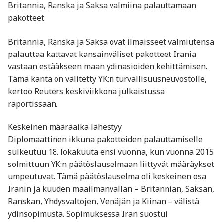
Britannia, Ranska ja Saksa valmiina palauttamaan
pakotteet
Britannia, Ranska ja Saksa ovat ilmaisseet valmiutensa
palauttaa kattavat kansainväliset pakotteet Irania
vastaan estääkseen maan ydinasioiden kehittämisen.
Tämä kanta on välitetty YK:n turvallisuusneuvostolle,
kertoo Reuters keskiviikkona julkaistussa
raportissaan.
Keskeinen määräaika lähestyy
Diplomaattinen ikkuna pakotteiden palauttamiselle
sulkeutuu 18. lokakuuta ensi vuonna, kun vuonna 2015
solmittuun YK:n päätöslauselmaan liittyvät määräykset
umpeutuvat. Tämä päätöslauselma oli keskeinen osa
Iranin ja kuuden maailmanvallan – Britannian, Saksan,
Ranskan, Yhdysvaltojen, Venäjän ja Kiinan – välistä
ydinsopimusta. Sopimuksessa Iran suostui