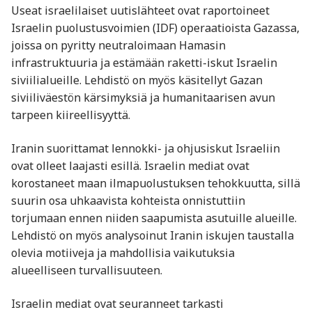
Useat israelilaiset uutislähteet ovat raportoineet
Israelin puolustusvoimien (IDF) operaatioista Gazassa,
joissa on pyritty neutraloimaan Hamasin
infrastruktuuria ja estämään raketti-iskut Israelin
siviilialueille. Lehdistö on myös käsitellyt Gazan
siviiliväestön kärsimyksiä ja humanitaarisen avun
tarpeen kiireellisyyttä.
Iranin suorittamat lennokki- ja ohjusiskut Israeliin
ovat olleet laajasti esillä. Israelin mediat ovat
korostaneet maan ilmapuolustuksen tehokkuutta, sillä
suurin osa uhkaavista kohteista onnistuttiin
torjumaan ennen niiden saapumista asutuille alueille.
Lehdistö on myös analysoinut Iranin iskujen taustalla
olevia motiiveja ja mahdollisia vaikutuksia
alueelliseen turvallisuuteen.
Israelin mediat ovat seuranneet tarkasti