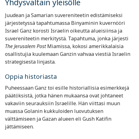
Yhdysvaltain yleisölle
Juudean ja Samarian suvereniteetin edistämiseksi
järjestetyssä tapahtumassa Binyaminin kuvernööri
Israel Ganz korosti Israelin oikeutta alueisiinsa ja
suvereniteetin merkitystä. Tapahtuma, jonka järjesti
The Jerusalem Post
Miamissa, kokosi amerikkalaisia
osallistujia kuulemaan Ganzin vahvaa viestiä Israelin
strategisesta linjasta.
Oppia historiasta
Puheessaan Ganz toi esille historiallisia esimerkkejä
päätöksistä, jotka hänen mukaansa ovat johtaneet
vakaviin seurauksiin Israelille. Hän viittasi muun
muassa Golanin kukkuloiden luovutuksen
välttämiseen ja Gazan alueen eli Gush Katifin
jättämiseen.