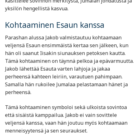
käsittelee sovinnon merkitystä, Jumalan johdatusta ja
yksilön hengellistä kasvua.
Kohtaaminen Esaun kanssa
Parashan alussa Jakob valmistautuu kohtaamaan
veljensä Esaun ensimmäistä kertaa sen jälkeen, kun
hän oli saanut Iisakin siunauksen petoksen kautta.
Tämä kohtaaminen on täynnä pelkoa ja epävarmuutta.
Jakob lähettää Esauta varten lahjoja ja jakaa
perheensä kahteen leiriin, varautuen pahimpaan.
Samalla hän rukoilee Jumalaa pelastamaan hänet ja
perheensä.
Tämä kohtaaminen symboloi sekä ulkoista sovintoa
että sisäistä kamppailua. Jakob ei vain sovittele
veljensä kanssa, vaan hän joutuu myös kohtaamaan
menneisyytensä ja sen seuraukset.