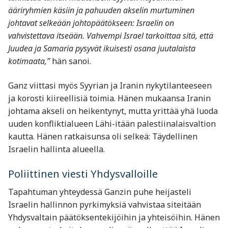
ääriryhmien käsiin ja pahuuden akselin murtuminen
johtavat selkeään johtopäätökseen: Israelin on
vahvistettava itseään. Vahvempi Israel tarkoittaa sitä, että
Juudea ja Samaria pysyvät ikuisesti osana juutalaista
kotimaata,”
hän sanoi.
Ganz viittasi myös Syyrian ja Iranin nykytilanteeseen
ja korosti kiireellisiä toimia. Hänen mukaansa Iranin
johtama akseli on heikentynyt, mutta yrittää yhä luoda
uuden konfliktialueen Lähi-itään palestiinalaisvaltion
kautta. Hänen ratkaisunsa oli selkeä: Täydellinen
Israelin hallinta alueella.
Poliittinen viesti Yhdysvalloille
Tapahtuman yhteydessä Ganzin puhe heijasteli
Israelin hallinnon pyrkimyksiä vahvistaa siteitään
Yhdysvaltain päätöksentekijöihin ja yhteisöihin. Hänen