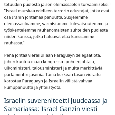
totuuden puolesta ja sen olemassaolon turvaamiseksi:
”Israel murskaa edelleen terrorin edustajat, jotka ovat
osa Iranin johtamaa pahuutta. Suojelemme
olemassaoloamme, varmistamme tulevaisuutemme ja
työskentelemme rauhanomaisten suhteiden puolesta
niiden kanssa, jotka haluavat elää kanssamme
rauhassa.”
Peña johtaa vierailullaan Paraguayn delegaatiota,
johon kuuluu maan kongressin puheenjohtaja,
ulkoministeri, talousministeri ja muita merkittäviä
parlamentin jäseniä. Tämä korkean tason vierailu
korostaa Paraguayn ja Israelin välistä vahvaa
kumppanuutta ja yhteistyötä.
Israelin suvereniteetti Juudeassa ja
Samariassa: Israel Ganzin viesti