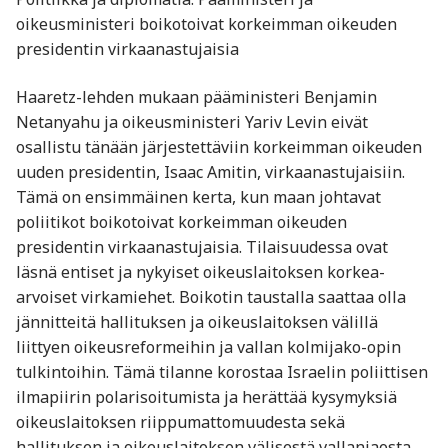
oikeusministeri boikotoivat korkeimman oikeuden
presidentin virkaanastujaisia
Haaretz-lehden mukaan pääministeri Benjamin
Netanyahu ja oikeusministeri Yariv Levin eivät
osallistu tänään järjestettäviin korkeimman oikeuden
uuden presidentin, Isaac Amitin, virkaanastujaisiin.
Tämä on ensimmäinen kerta, kun maan johtavat
poliitikot boikotoivat korkeimman oikeuden
presidentin virkaanastujaisia. Tilaisuudessa ovat
läsnä entiset ja nykyiset oikeuslaitoksen korkea-
arvoiset virkamiehet. Boikotin taustalla saattaa olla
jännitteitä hallituksen ja oikeuslaitoksen välillä
liittyen oikeusreformeihin ja vallan kolmijako-opin
tulkintoihin. Tämä tilanne korostaa Israelin poliittisen
ilmapiirin polarisoitumista ja herättää kysymyksiä
oikeuslaitoksen riippumattomuudesta sekä
hallituksen ja oikeuslaitoksen välisestä vallanjaosta.