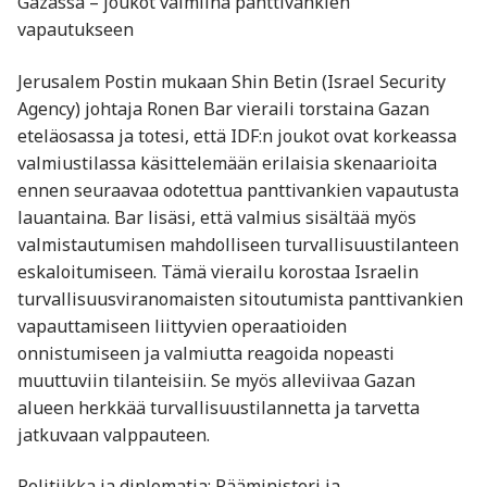
Gazassa – joukot valmiina panttivankien
vapautukseen
Jerusalem Postin mukaan Shin Betin (Israel Security
Agency) johtaja Ronen Bar vieraili torstaina Gazan
eteläosassa ja totesi, että IDF:n joukot ovat korkeassa
valmiustilassa käsittelemään erilaisia skenaarioita
ennen seuraavaa odotettua panttivankien vapautusta
lauantaina. Bar lisäsi, että valmius sisältää myös
valmistautumisen mahdolliseen turvallisuustilanteen
eskaloitumiseen. Tämä vierailu korostaa Israelin
turvallisuusviranomaisten sitoutumista panttivankien
vapauttamiseen liittyvien operaatioiden
onnistumiseen ja valmiutta reagoida nopeasti
muuttuviin tilanteisiin. Se myös alleviivaa Gazan
alueen herkkää turvallisuustilannetta ja tarvetta
jatkuvaan valppauteen.
Politiikka ja diplomatia: Pääministeri ja