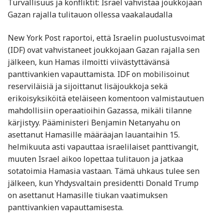
Turvallisuus ja konfliktit: Israel vahvistaa joukkojaan
Gazan rajalla tulitauon ollessa vaakalaudalla
New York Post raportoi, että Israelin puolustusvoimat
(IDF) ovat vahvistaneet joukkojaan Gazan rajalla sen
jälkeen, kun Hamas ilmoitti viivästyttävänsä
panttivankien vapauttamista. IDF on mobilisoinut
reserviläisiä ja sijoittanut lisäjoukkoja sekä
erikoisyksiköitä eteläiseen komentoon valmistautuen
mahdollisiin operaatioihin Gazassa, mikäli tilanne
kärjistyy. Pääministeri Benjamin Netanyahu on
asettanut Hamasille määräajan lauantaihin 15.
helmikuuta asti vapauttaa israelilaiset panttivangit,
muuten Israel aikoo lopettaa tulitauon ja jatkaa
sotatoimia Hamasia vastaan. Tämä uhkaus tulee sen
jälkeen, kun Yhdysvaltain presidentti Donald Trump
on asettanut Hamasille tiukan vaatimuksen
panttivankien vapauttamisesta.