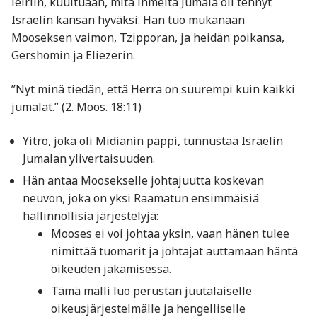
leiriin, kuultuaan, mitä ihmeitä Jumala oli tehnyt
Israelin kansan hyväksi. Hän tuo mukanaan
Mooseksen vaimon, Tzipporan, ja heidän poikansa,
Gershomin ja Eliezerin.
”Nyt minä tiedän, että Herra on suurempi kuin kaikki
jumalat.” (2. Moos. 18:11)
Yitro, joka oli Midianin pappi, tunnustaa Israelin
Jumalan ylivertaisuuden.
Hän antaa Moosekselle johtajuutta koskevan
neuvon, joka on yksi Raamatun ensimmäisiä
hallinnollisia järjestelyjä:
Mooses ei voi johtaa yksin, vaan hänen tulee
nimittää tuomarit ja johtajat auttamaan häntä
oikeuden jakamisessa.
Tämä malli luo perustan juutalaiselle
oikeusjärjestelmälle ja hengelliselle