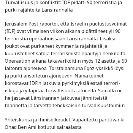
Turvallisuus ja konfliktit: IDF pidätti 90 terroristia ja
purki räjähteitä Länsirannalla
Jerusalem Post raportoi, että Israelin puolustusvoimat
(IDF) ovat viimeisen viikon aikana pidättäneet yli 90
terroristia operaatioissaan Länsirannalla. Lisäksi
joukot ovat purkaneet kymmeniä räjähteitä ja
kuulustelleet satoja terrorismista epäiltyjä henkilöitä.
Operaation aikana takavarikoitiin myös 12 asetta ja 50
laitonta ajoneuvoa. Torstaiaamuna Egoz-yksikkö löysi
ja purki ansoitetun ajoneuvon. Nämä toimet
korostavat IDF:n jatkuvia pyrkimyksiä estää terrori-
iskuja ja ylläpitää turvallisuutta alueella. Samalla ne
heijastavat Länsirannan jatkuvaa jännitteistä
tilannetta ja tarvetta tehokkaisiin turvallisuustoimiin.
Yhteiskunta ja ihmisoikeudet: Vapautettu panttivanki
Ohad Ben Ami kotiutui sairaalasta