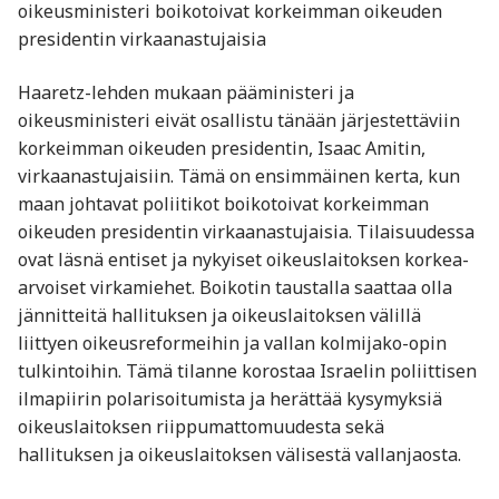
oikeusministeri boikotoivat korkeimman oikeuden
presidentin virkaanastujaisia
Haaretz-lehden mukaan pääministeri ja
oikeusministeri eivät osallistu tänään järjestettäviin
korkeimman oikeuden presidentin, Isaac Amitin,
virkaanastujaisiin. Tämä on ensimmäinen kerta, kun
maan johtavat poliitikot boikotoivat korkeimman
oikeuden presidentin virkaanastujaisia. Tilaisuudessa
ovat läsnä entiset ja nykyiset oikeuslaitoksen korkea-
arvoiset virkamiehet. Boikotin taustalla saattaa olla
jännitteitä hallituksen ja oikeuslaitoksen välillä
liittyen oikeusreformeihin ja vallan kolmijako-opin
tulkintoihin. Tämä tilanne korostaa Israelin poliittisen
ilmapiirin polarisoitumista ja herättää kysymyksiä
oikeuslaitoksen riippumattomuudesta sekä
hallituksen ja oikeuslaitoksen välisestä vallanjaosta.