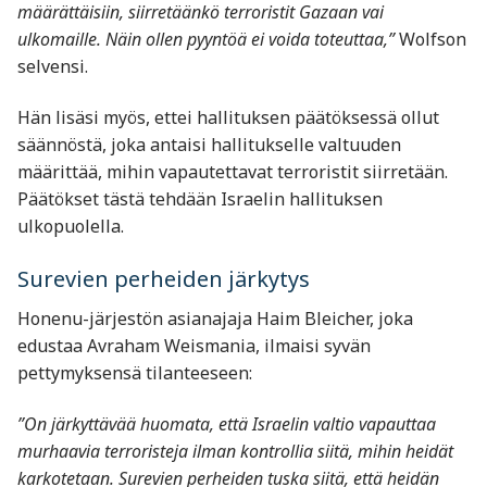
määrättäisiin, siirretäänkö terroristit Gazaan vai
ulkomaille. Näin ollen pyyntöä ei voida toteuttaa,”
Wolfson
selvensi.
Hän lisäsi myös, ettei hallituksen päätöksessä ollut
säännöstä, joka antaisi hallitukselle valtuuden
määrittää, mihin vapautettavat terroristit siirretään.
Päätökset tästä tehdään Israelin hallituksen
ulkopuolella.
Surevien perheiden järkytys
Honenu-järjestön asianajaja Haim Bleicher, joka
edustaa Avraham Weismania, ilmaisi syvän
pettymyksensä tilanteeseen:
”On järkyttävää huomata, että Israelin valtio vapauttaa
murhaavia terroristeja ilman kontrollia siitä, mihin heidät
karkotetaan. Surevien perheiden tuska siitä, että heidän