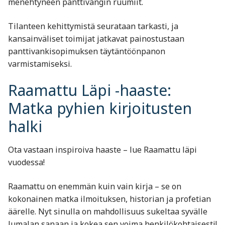
menehtyneen panttivangin ruumiit.
Tilanteen kehittymistä seurataan tarkasti, ja
kansainväliset toimijat jatkavat painostustaan
panttivankisopimuksen täytäntöönpanon
varmistamiseksi.
Raamattu Läpi -haaste:
Matka pyhien kirjoitusten
halki
Ota vastaan inspiroiva haaste – lue Raamattu läpi
vuodessa!
Raamattu on enemmän kuin vain kirja – se on
kokonainen matka ilmoituksen, historian ja profetian
äärelle. Nyt sinulla on mahdollisuus sukeltaa syvälle
Jumalan sanaan ja kokea sen voima henkilökohtaisesti!