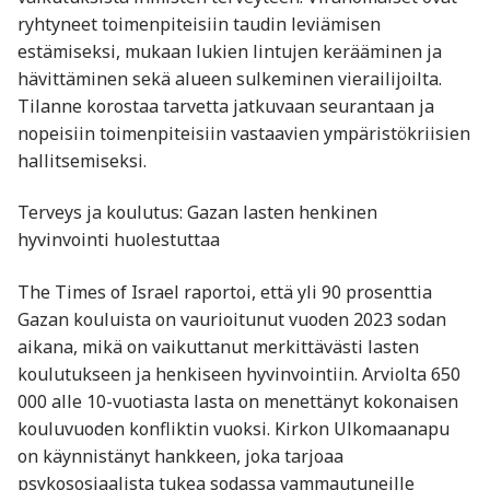
ryhtyneet toimenpiteisiin taudin leviämisen
estämiseksi, mukaan lukien lintujen kerääminen ja
hävittäminen sekä alueen sulkeminen vierailijoilta.
Tilanne korostaa tarvetta jatkuvaan seurantaan ja
nopeisiin toimenpiteisiin vastaavien ympäristökriisien
hallitsemiseksi.
Terveys ja koulutus: Gazan lasten henkinen
hyvinvointi huolestuttaa
The Times of Israel raportoi, että yli 90 prosenttia
Gazan kouluista on vaurioitunut vuoden 2023 sodan
aikana, mikä on vaikuttanut merkittävästi lasten
koulutukseen ja henkiseen hyvinvointiin. Arviolta 650
000 alle 10-vuotiasta lasta on menettänyt kokonaisen
kouluvuoden konfliktin vuoksi. Kirkon Ulkomaanapu
on käynnistänyt hankkeen, joka tarjoaa
psykososiaalista tukea sodassa vammautuneille