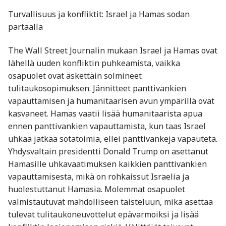
Turvallisuus ja konfliktit: Israel ja Hamas sodan
partaalla
The Wall Street Journalin mukaan Israel ja Hamas ovat
lähellä uuden konfliktin puhkeamista, vaikka
osapuolet ovat äskettäin solmineet
tulitaukosopimuksen. Jännitteet panttivankien
vapauttamisen ja humanitaarisen avun ympärillä ovat
kasvaneet. Hamas vaatii lisää humanitaarista apua
ennen panttivankien vapauttamista, kun taas Israel
uhkaa jatkaa sotatoimia, ellei panttivankeja vapauteta.
Yhdysvaltain presidentti Donald Trump on asettanut
Hamasille uhkavaatimuksen kaikkien panttivankien
vapauttamisesta, mikä on rohkaissut Israelia ja
huolestuttanut Hamasia. Molemmat osapuolet
valmistautuvat mahdolliseen taisteluun, mikä asettaa
tulevat tulitaukoneuvottelut epävarmoiksi ja lisää