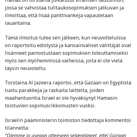
jossa se vahvistaa tulitaukosopimuksen jatkuvan ja
ilmoittaa, että lisää panttivankeja vapautetaan
lauantaina.
Tämä ilmoitus tulee sen jälkeen, kun neuvotteluissa
on raportoitu edistystä ja kansainväliset välittäjät ovat
lisänneet painostustaan sopimuksen toteuttamiseksi
myös sen myöhemmissä vaiheissa, joita ei ole vielä
täysin neuvoteltu.
Torstaina Al Jazeera raportoi, että Gazaan on Egyptistä
tuotu parakkeja ja raskaita laitteita, joiden
maahantuontia Israel ei ole hyväksynyt Hamasin
toistuvien sopimusrikkomusten vuoksi.
Israelin pääministerin toimiston tiedottaja kommentoi
tilannetta:
”Olemme jo useaan otteeseen selventäneet, ettei Gazaan