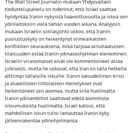
The Wall Street Journalin mukaan Yhdysvaltain
tiedustelupalvelu on todennut, että Israel saattaa
hyödyntää Iranin nykyistä haavoittuvuutta ja iskeä sen
ydinlaitoksiin vielä tämän vuoden aikana. Analyysin
mukaan Israelin sotilasjohto uskoo, että Iranin
puolustuskyky on heikentynyt viimeaikaisten
konfliktien seurauksena, mikä tarjoaa ainutlaatuisen
tilaisuuden estää Iranin ydinaseohjelman eteneminen.
Israelin viranomaiset eivät ole kommentoineet asiaa
julkisesti, mutta he uskovat, että Iran on tällä hetkellä
alttiimpi tällaisille iskuille. Iranin taloudellinen kriisi
ja alueellisten liittolaisten menetykset ovat
heikentäneet sen asemaa, mutta siitä huolimatta
Iranin ydinambitiot saattavat edetä aiemmista
sitoumuksista huolimatta. Israel katsoo, että
mahdollisen iskun tulisi lamauttaa Iranin kyky
jälleenrakentaa ydinohjelmansa.