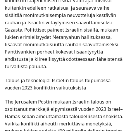
konfliktin laajenemisen riskiä. Välittäjät toivovat
kuitenkin edelleen ratkaisua, ja seuraava vaihe
sisältää monimutkaisempia neuvotteluja kestävän
rauhan ja Israelin vetäytymisen saavuttamiseksi
Gazasta. Poliittiset paineet Israelin sisällä, mukaan
lukien erimielisyydet Netanyahun hallituksessa,
lisäävät monimutkaisuutta rauhan saavuttamiseksi.
Panttivankien perheet kokevat lisääntynyttä
ahdistusta ja kiireellisyyttä odottaessaan läheistensä
turvallista paluuta.
Talous ja teknologia: Israelin talous toipumassa
vuoden 2023 konfliktin vaikutuksista
The Jerusalem Postin mukaan Israelin talous on
osoittanut merkkejä elpymisestä vuoden 2023 Israel–
Hamas-sodan aiheuttamasta taloudellisesta shokista.
Vaikka konflikti aiheutti merkittäviä menetyksiä,
mukaan lukien arviolta 400 miljardin dollarin tappiot