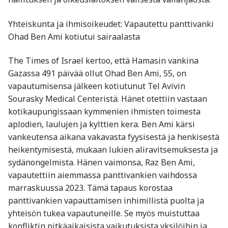
Yhteiskunta ja ihmisoikeudet: Vapautettu panttivanki
Ohad Ben Ami kotiutui sairaalasta
The Times of Israel kertoo, että Hamasin vankina
Gazassa 491 päivää ollut Ohad Ben Ami, 55, on
vapautumisensa jälkeen kotiutunut Tel Avivin
Sourasky Medical Centeristä. Hänet otettiin vastaan
kotikaupungissaan kymmenien ihmisten toimesta
aplodien, laulujen ja kylttien kera. Ben Ami kärsi
vankeutensa aikana vakavasta fyysisestä ja henkisestä
heikentymisestä, mukaan lukien aliravitsemuksesta ja
sydänongelmista. Hänen vaimonsa, Raz Ben Ami,
vapautettiin aiemmassa panttivankien vaihdossa
marraskuussa 2023. Tämä tapaus korostaa
panttivankien vapauttamisen inhimillistä puolta ja
yhteisön tukea vapautuneille. Se myös muistuttaa
konfliktin pitkäaikaisista vaikutuksista yksilöihin ja