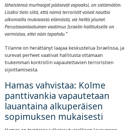
läheistensä murhaajat pääsevät vapaaksi, on sietämätön.
Lisäksi tieto siitä, että nämä terroristit voivat nauttia
ulkomailla mukavasta elämästä, vie heiltä yöunet.
Perustavanlaatuinen vaatimus Israelin hallitukselle on
varmistaa, ettei näin tapahdu.”
Tilanne on herättänyt laajaa keskustelua Israelissa, ja
surevat perheet vaativat hallitusta ottamaan
tiukemman kontrollin vapautettavien terroristien
sijoittamisesta.
Hamas vahvistaa: Kolme
panttivankia vapautetaan
lauantaina alkuperäisen
sopimuksen mukaisesti
Hamas on torstaina julkaissut virallisen lausunnon,