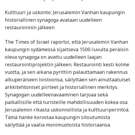
Kulttuuri ja uskonto: Jerusalemin Vanhan kaupungin
historiallinen synagoga avataan uudelleen
restauroinnin jälkeen
The Times of Israel raportoi, että Jerusalemin Vanhan
kaupungin sydämessä sijaitseva 1500-luvulta peräisin
oleva synagoga on avattu uudelleen laajan
restaurointiprojektin jälkeen. Restaurointi kesti kolme
vuotta, ja sen aikana pyrittiin palauttamaan rakennus
alkuperäiseen loistoonsa, säilyttäen sen ainutlaatuiset
arkkitehtoniset piirteet ja historiallinen merkitys.
Synagogan uudelleenavaaminen tarjoaa sekä
paikallisille että turisteille mahdollisuuden kokea osa
Jerusalemin rikasta uskonnollista ja kulttuuriperintöä.
Tämä hanke korostaa kaupungin sitoutumista
säilyttää ja vaalia monimuotoista historiaansa.