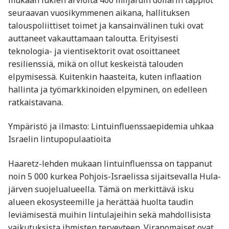
seuraavan vuosikymmenen aikana, hallituksen
talouspoliittiset toimet ja kansainvälinen tuki ovat
auttaneet vakauttamaan taloutta. Erityisesti
teknologia- ja vientisektorit ovat osoittaneet
resilienssiä, mikä on ollut keskeistä talouden
elpymisessä. Kuitenkin haasteita, kuten inflaation
hallinta ja työmarkkinoiden elpyminen, on edelleen
ratkaistavana.
Ympäristö ja ilmasto: Lintuinfluenssaepidemia uhkaa
Israelin lintupopulaatioita
Haaretz-lehden mukaan lintuinfluenssa on tappanut
noin 5 000 kurkea Pohjois-Israelissa sijaitsevalla Hula-
järven suojelualueella. Tämä on merkittävä isku
alueen ekosysteemille ja herättää huolta taudin
leviämisestä muihin lintulajeihin sekä mahdollisista
vaikutuksista ihmisten terveyteen. Viranomaiset ovat