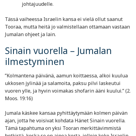
johtajuudelle.
Tässä vaiheessa Israelin kansa ei vielä ollut saanut
Tooraa, mutta heitä jo valmistellaan ottamaan vastaan
Jumalan ohjeet ja lain.
Sinain vuorella – Jumalan
ilmestyminen
”Kolmantena päivänä, aamun koittaessa, alkoi kuulua
ukkosen jylinää ja salamoita, paksu pilvi laskeutui
vuoren ylle, ja hyvin voimakas shofarin ääni kuului.” (2.
Moos. 19:16)
Jumala käskee kansaa pyhittäytymään kolmen päivän
ajan, jotta he voisivat kohdata Hänet Sinain vuorella.
Tämä tapahtuma on yksi Tooran merkittävimmistä
hetkistä, koska se on ainoa kerta, jolloin koko Israelin