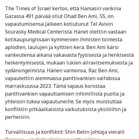
The Times of Israel kertoo, että Hamasin vankina
Gazassa 491 päivää ollut Ohad Ben Ami, 55, on
vapautumisensa jälkeen kotiutunut Tel Avivin
Sourasky Medical Centeristä. Hänet otettiin vastaan
kotikaupungissaan kymmenien ihmisten toimesta
aplodien, laulujen ja kylttien kera. Ben Ami kärsi
vankeutensa aikana vakavasta fyysisestä ja henkisestä
heikentymisestä, mukaan lukien aliravitsemuksesta ja
sydänongelmista. Hänen vaimonsa, Raz Ben Ami,
vapautettiin aiemmassa panttivankien vaihdossa
marraskuussa 2023. Tämä tapaus korostaa
panttivankien vapauttamisen inhimillistä puolta ja
yhteisön tukea vapautuneille. Se myös muistuttaa
konfliktin pitkäaikaisista vaikutuksista yksilöihin ja
perheisiin.
Turvallisuus ja konfliktit: Shin Betin johtaja vieraili