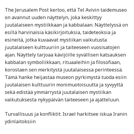
The Jerusalem Post kertoo, että Tel Avivin taidemuseo
on avannut uuden näyttelyn, joka keskittyy
juutalaiseen mystiikkaan ja kabbalaan. Näyttelyssä on
esillä harvinaisia käsikirjoituksia, taideteoksia ja
esineitä, jotka kuvaavat mystiikan vaikutusta
juutalaiseen kulttuuriin ja taiteeseen vuosisatojen
ajan. Näyttely tarjoaa kävijöille syvällisen katsauksen
kabbalan symboliikkaan, rituaaleihin ja filosofiaan,
korostaen sen merkitystä juutalaisessa perinteessä.
Tämä hanke heijastaa museon pyrkimystä tuoda esiin
juutalaisen kulttuurin monimuotoisuutta ja syvyyttä
sekä edistää ymmärrystä juutalaisen mystiikan
vaikutuksesta nykypäivän taiteeseen ja ajatteluun.
Turvallisuus ja konfliktit: Israel harkitsee iskua Iranin
ydinlaitoksiin