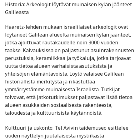
Historia: Arkeologit löytävät muinaisen kylän jäänteet
Galileasta
Haaretz-lehden mukaan israelilaiset arkeologit ovat
löytäneet Galilean alueelta muinaisen kylän jäänteet,
jotka ajoittuvat rautakaudelle noin 3000 vuoden
taakse. Kaivauksissa on paljastunut asuinrakennusten
perustuksia, keramiikkaa ja työkaluja, jotka tarjoavat
uutta tietoa alueen varhaisista asutuksista ja
yhteisöjen elämäntavoista. Löytö valaisee Galilean
historiallista merkitystä ja rikastuttaa
ymmärrystämme muinaisesta Israelista. Tutkijat
toivovat, että jatkotutkimukset paljastavat lisää tietoa
alueen asukkaiden sosiaalisesta rakenteesta,
taloudesta ja kulttuurisista käytännöistä.
Kulttuuri ja uskonto: Tel Avivin taidemuseo esittelee
uuden näyttelyn juutalaisesta mystiikasta