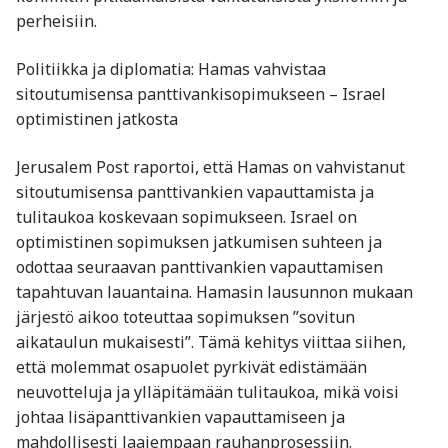
perheisiin.
Politiikka ja diplomatia: Hamas vahvistaa
sitoutumisensa panttivankisopimukseen – Israel
optimistinen jatkosta
Jerusalem Post raportoi, että Hamas on vahvistanut
sitoutumisensa panttivankien vapauttamista ja
tulitaukoa koskevaan sopimukseen. Israel on
optimistinen sopimuksen jatkumisen suhteen ja
odottaa seuraavan panttivankien vapauttamisen
tapahtuvan lauantaina. Hamasin lausunnon mukaan
järjestö aikoo toteuttaa sopimuksen ”sovitun
aikataulun mukaisesti”. Tämä kehitys viittaa siihen,
että molemmat osapuolet pyrkivät edistämään
neuvotteluja ja ylläpitämään tulitaukoa, mikä voisi
johtaa lisäpanttivankien vapauttamiseen ja
mahdollisesti laajempaan rauhanprosessiin.