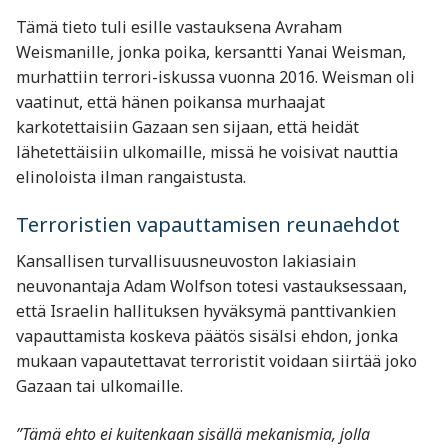
Tämä tieto tuli esille vastauksena Avraham
Weismanille, jonka poika, kersantti Yanai Weisman,
murhattiin terrori-iskussa vuonna 2016. Weisman oli
vaatinut, että hänen poikansa murhaajat
karkotettaisiin Gazaan sen sijaan, että heidät
lähetettäisiin ulkomaille, missä he voisivat nauttia
elinoloista ilman rangaistusta.
Terroristien vapauttamisen reunaehdot
Kansallisen turvallisuusneuvoston lakiasiain
neuvonantaja Adam Wolfson totesi vastauksessaan,
että Israelin hallituksen hyväksymä panttivankien
vapauttamista koskeva päätös sisälsi ehdon, jonka
mukaan vapautettavat terroristit voidaan siirtää joko
Gazaan tai ulkomaille.
”Tämä ehto ei kuitenkaan sisällä mekanismia, jolla