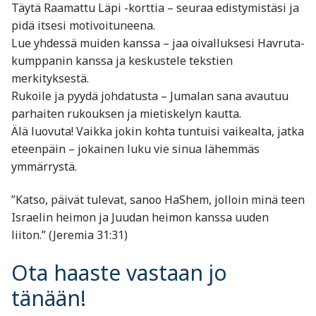
Täytä Raamattu Läpi -korttia – seuraa edistymistäsi ja
pidä itsesi motivoituneena.
Lue yhdessä muiden kanssa – jaa oivalluksesi Havruta-
kumppanin kanssa ja keskustele tekstien
merkityksestä.
Rukoile ja pyydä johdatusta – Jumalan sana avautuu
parhaiten rukouksen ja mietiskelyn kautta.
Älä luovuta! Vaikka jokin kohta tuntuisi vaikealta, jatka
eteenpäin – jokainen luku vie sinua lähemmäs
ymmärrystä.
”Katso, päivät tulevat, sanoo HaShem, jolloin minä teen
Israelin heimon ja Juudan heimon kanssa uuden
liiton.” (Jeremia 31:31)
Ota haaste vastaan jo
tänään!