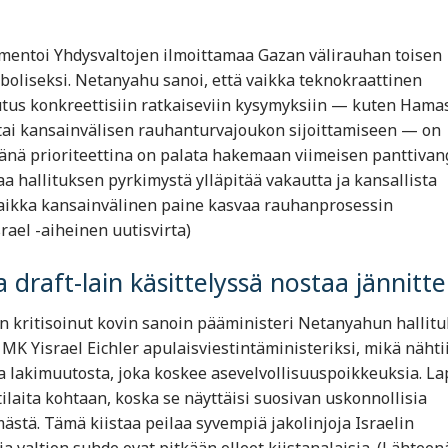
entoi Yhdysvaltojen ilmoittamaa Gazan välirauhan toisen
mboliseksi. Netanyahu sanoi, että vaikka teknokraattinen
tus konkreettisiin ratkaiseviin kysymyksiin — kuten Hama
tai kansainvälisen rauhanturvajoukon sijoittamiseen — on
pänä prioriteettina on palata hakemaan viimeisen panttivan
a hallituksen pyrkimystä ylläpitää vakautta ja kansallista
 vaikka kansainvälinen paine kasvaa rauhanprosessin
rael -aiheinen uutisvirta)
ja draft-lain käsittelyssä nostaa jännitte
 on kritisoinut kovin sanoin pääministeri Netanyahun hallit
K Yisrael Eichler apulaisviestintäministeriksi, mikä nähti
a lakimuutosta, joka koskee asevelvollisuuspoikkeuksia. La
ilaita kohtaan, koska se näyttäisi suosivan uskonnollisia
ästä. Tämä kiistaa peilaa syvempiä jakolinjoja Israelin