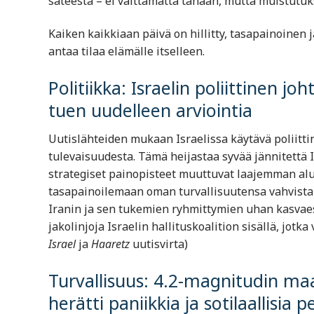
sateesta – ei välttämättä tänään, mutta muistutuks
Kaiken kaikkiaan päivä on hillitty, tasapainoinen j
antaa tilaa elämälle itselleen.
Politiikka: Israelin poliittinen jo
tuen uudelleen arviointia
Uutislähteiden mukaan Israelissa käytävä poliittin
tulevaisuudesta. Tämä heijastaa syvää jännitettä Is
strategiset painopisteet muuttuvat laajemman alue
tasapainoilemaan oman turvallisuutensa vahvistamis
Iranin ja sen tukemien ryhmittymien uhan kasvaess
jakolinjoja Israelin hallituskoalition sisällä, jot
Israel
ja
Haaretz
uutisvirta)
Turvallisuus: 4.2-magnitudin maan
herätti paniikkia ja sotilaallisia p