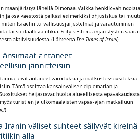
din maanjäristys lähellä Dimonaa. Vaikka henkilövahingoista
in ja osa väestöstä pelkäsi esimerkiksi ohjusiskua tai muut
, miten Israelin turvallisuusjärjestelmät ja varautuminen
itä tai sotilaallisia uhkia. Erityisesti maanjäristysten vaara
isesta aktiivisuudesta. (Lähteenä
The Times of Israel
)
t länsimaat antaneet
llisiin jännitteisiin
tannia, ovat antaneet varoituksia ja matkustussuosituksia
eisiin. Tämä osoittaa kansainvälisen diplomatian ja
 Suositukset heijastavat huolta alueellisesta epävakaudesta
aa myös turistien ja ulkomaalaisten vapaa-ajan matkailuun
ael
)
ja Iranin väliset suhteet säilyvät kireinä
iikin alla