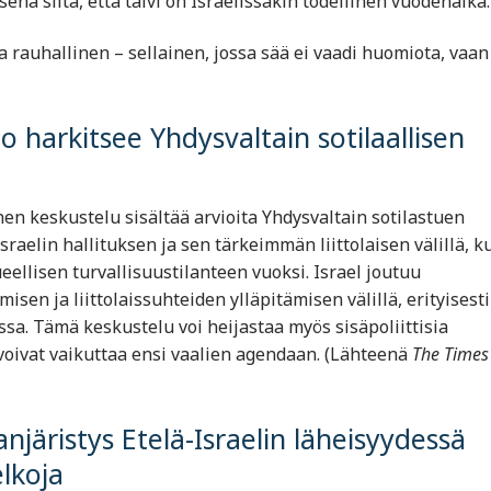
ena siitä, että talvi on Israelissakin todellinen vuodenaika.
a rauhallinen – sellainen, jossa sää ei vaadi huomiota, vaan
hto harkitsee Yhdysvaltain sotilaallisen
en keskustelu sisältää arvioita Yhdysvaltain sotilastuen
raelin hallituksen ja sen tärkeimmän liittolaisen välillä, k
ellisen turvallisuustilanteen vuoksi. Israel joutuu
en ja liittolaissuhteiden ylläpitämisen välillä, erityisesti
a. Tämä keskustelu voi heijastaa myös sisäpoliittisia
ka voivat vaikuttaa ensi vaalien agendaan. (Lähteenä
The Times
järistys Etelä-Israelin läheisyydessä
elkoja