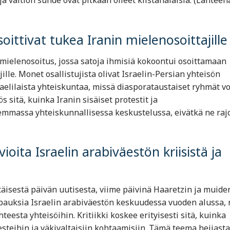
a valtion suhde ovat pitkään olleet kiistanalaisia. (Lähteen
soittivat tukea Iranin mielenosoittajille
a mielenosoitus, jossa satoja ihmisiä kokoontui osoittamaan
jille. Monet osallistujista olivat Israelin-Persian yhteisön
elilaista yhteiskuntaa, missä diasporataustaiset ryhmät vo
 sitä, kuinka Iranin sisäiset protestit ja
emmassa yhteiskunnallisessa keskustelussa, eivätkä ne raj
oita Israelin arabiväestön kriisistä ja
isestä päivän uutisesta, viime päivinä Haaretzin ja muide
pauksia Israelin arabiväestön keskuudessa vuoden alussa,
teesta yhteisöihin. Kritiikki koskee erityisesti sitä, kuinka
steihin ja väkivaltaisiin kohtaamisiin. Tämä teema heijast