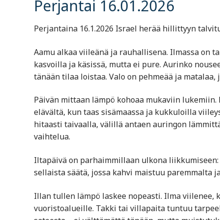
Perjantai 16.01.2026
Perjantaina 16.1.2026 Israel herää hillittyyn talv
Aamu alkaa viileänä ja rauhallisena. Ilmassa on tal
kasvoilla ja käsissä, mutta ei pure. Aurinko nousee 
tänään tilaa loistaa. Valo on pehmeää ja matalaa,
Päivän mittaan lämpö kohoaa mukaviin lukemiin. R
elävältä, kun taas sisämaassa ja kukkuloilla viiley
hitaasti taivaalla, välillä antaen auringon lämmitt
vaihtelua.
Iltapäivä on parhaimmillaan ulkona liikkumiseen:
sellaista säätä, jossa kahvi maistuu paremmalta j
Illan tullen lämpö laskee nopeasti. Ilma viilenee, 
vuoristoalueille. Takki tai villapaita tuntuu tarp