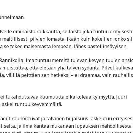
itunnelmaan.
velle ominaista raikkautta, sellaista joka tuntuu erityisesti
maltillisesti pilvien lomasta, ikään kuin kokeillen, onko sil
 ja se tekee maisemasta lempeän, lähes pastellinsävyisen.
annikolla ilma tuntuu mereltä tulevan kevyen tuulen ansi
s muistuttaa, että eletään yhä talven sydäntä. Pilvet kulkeva
ää, välillä peittäen sen hetkeksi – ei draamaa, vain rauhallis
 ei tukahduttavaa kuumuutta eikä koleaa kylmyyttä. Juuri
a askel tuntuu kevyemmältä.
kadut rauhoittuvat ja talvinen hiljaisuus laskeutuu erityises
eelliselta, ja ilma kantaa mukanaan lupauksen mahdollisesta