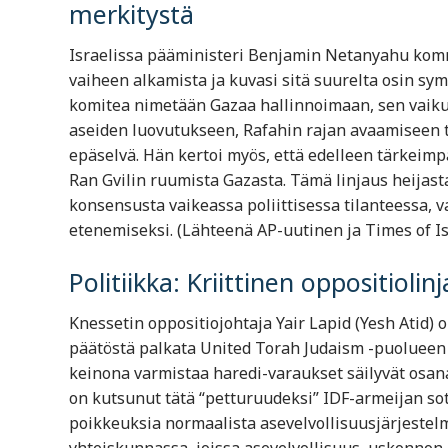
merkitystä
Israelissa pääministeri Benjamin Netanyahu komm
vaiheen alkamista ja kuvasi sitä suurelta osin sy
komitea nimetään Gazaa hallinnoimaan, sen vaiku
aseiden luovutukseen, Rafahin rajan avaamiseen 
epäselvä. Hän kertoi myös, että edelleen tärkeim
Ran Gvilin ruumista Gazasta. Tämä linjaus heijasta
konsensusta vaikeassa poliittisessa tilanteessa,
etenemiseksi. (Lähteenä AP-uutinen ja Times of Is
Politiikka: Kriittinen oppositiolin
Knessetin oppositiojohtaja Yair Lapid (Yesh Atid)
päätöstä palkata United Torah Judaism -puolueen M
keinona varmistaa haredi-varaukset säilyvät osan
on kutsunut tätä “petturuudeksi” IDF-armeijan sot
poikkeuksia normaalista asevelvollisuusjärjestelm