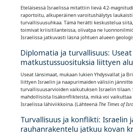
Eteläisessä Israelissa mitattiin lievä 4.2-magnitu
raportoitu, alkuperäinen varoitushälytys laukaisti
turvallisuusuhkaa. Tämä herätti keskustelua siitä
toimivat kriisitilanteissa, olivatpa ne luonnonilmiö
Israelissa jatkuvasti läsnä johtuen alueen geolog
Diplomatia ja turvallisuus: Usea
matkustussuosituksia liittyen aluee
Useat länsimaat, mukaan lukien Yhdysvallat ja Bri
liittyen Israelin ja naapurimaiden välisiin jännitt
turvallisuusarvioiden vaikutuksen Israelin tilaan.
mahdollisista lisäkonflikteista, mikä voi vaikutt
Israelissa lähiviikkoina. (Lähteenä
The Times of Isr
Turvallisuus ja konflikti: Israelin 
rauhanrakentelu jatkuu kovan krit