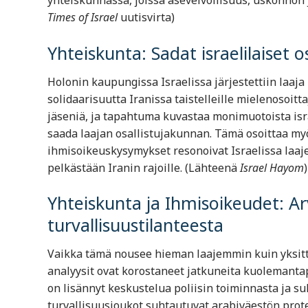
yhteiskunnassa, joissa asevelvollisuus, uskonnon j
Times of Israel
uutisvirta)
Yhteiskunta: Sadat israelilaiset o
Holonin kaupungissa Israelissa järjestettiin laaj
solidaarisuutta Iranissa taistelleille mielenosoitta
jäseniä, ja tapahtuma kuvastaa monimuotoista isra
saada laajan osallistujakunnan. Tämä osoittaa myös
ihmisoikeuskysymykset resonoivat Israelissa laaj
pelkästään Iranin rajoille. (Lähteenä
Israel Hayom
)
Yhteiskunta ja Ihmisoikeudet: Arvi
turvallisuustilanteesta
Vaikka tämä nousee hieman laajemmin kuin yksittä
analyysit ovat korostaneet jatkuneita kuolemanta
on lisännyt keskustelua poliisin toiminnasta ja suh
turvallisuusjoukot suhtautuvat arabiväestön prote