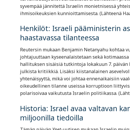
syvempää jännitettä Israelin monietnisessä yhte
ihmisoikeuksien kunnioittamisesta. (Lähteenä Haare
Henkilöt: Israeli pääministerin 
haastavassa tilanteessa
Reutersin mukaan Benjamin Netanyahu kohtaa vuo
johtajuuttaan kyseenalaistetaan sekä kotimaassa 
hallituksen sisäisiä tutkintoja lokakuun 7. päiv
julkista kritiikkiä. Lisäksi kiistanalainen asevelv
yhtenäisyyttä, mikä voi johtaa ennenaikaisiin vaal
oikeudellinen tilanne useissa korruptioon liittyvi
polarisoivaa vaikutusta Israelin politiikassa. (Läh
Historia: Israel avaa valtavan ka
miljoonilla tiedoilla
Tämän päivän
Ynet
-uutisen mukaan Israelin muin