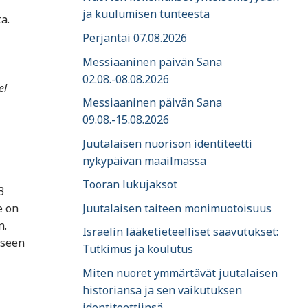
ja kuulumisen tunteesta
a.
Perjantai 07.08.2026
Messiaaninen päivän Sana
02.08.-08.08.2026
el
Messiaaninen päivän Sana
09.08.-15.08.2026
Juutalaisen nuorison identiteetti
nykypäivän maailmassa
Tooran lukujaksot
3
Juutalaisen taiteen monimuotoisuus
e on
n.
Israelin lääketieteelliset saavutukset:
iseen
Tutkimus ja koulutus
Miten nuoret ymmärtävät juutalaisen
historiansa ja sen vaikutuksen
identiteettiinsä