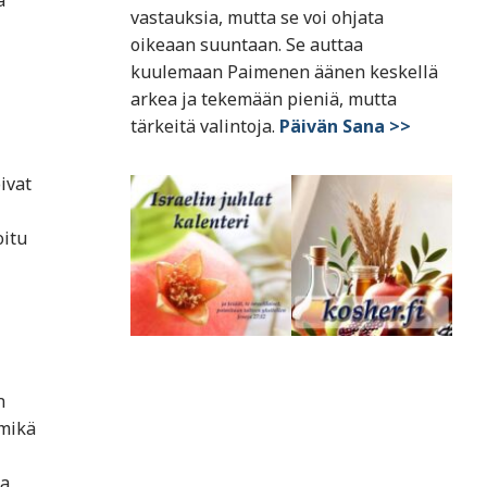
ä
vastauksia, mutta se voi ohjata
oikeaan suuntaan. Se auttaa
kuulemaan Paimenen äänen keskellä
arkea ja tekemään pieniä, mutta
tärkeitä valintoja.
Päivän Sana >>
ivat
oitu
n
 mikä
aa