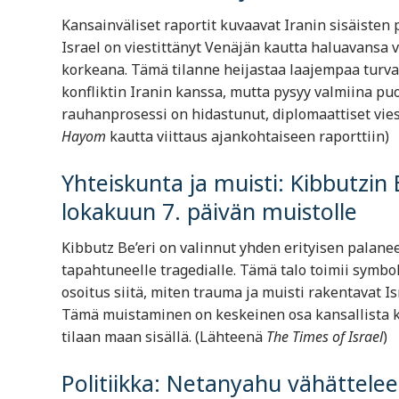
Kansainväliset raportit kuvaavat Iranin sisäisten p
Israel on viestittänyt Venäjän kautta haluavansa v
korkeana. Tämä tilanne heijastaa laajempaa turval
konfliktin Iranin kanssa, mutta pysyy valmiina puo
rauhanprosessi on hidastunut, diplomaattiset vies
Hayom
kautta viittaus ajankohtaiseen raporttiin)
Yhteiskunta ja muisti: Kibbutzin 
lokakuun 7. päivän muistolle
Kibbutz Be’eri on valinnut yhden erityisen pala
tapahtuneelle tragedialle. Tämä talo toimii symbol
osoitus siitä, miten trauma ja muisti rakentavat Is
Tämä muistaminen on keskeinen osa kansallista k
tilaan maan sisällä. (Lähteenä
The Times of Israel
)
Politiikka: Netanyahu vähättele