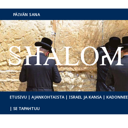
Hyppää
PÄIVÄN SANA
sisältöön
ETUSIVU
| AJANKOHTAISTA
| ISRAEL JA KANSA
| KADONNEE
| SE TAPAHTUU