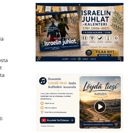
lä
osta
t
ta
ti