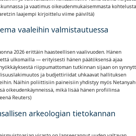
iskunnassa ja vaatimus oikeudenmukaisemmasta kohtelusta
tzin laajempi kirjoittelu viime päiviltä)
asema vaaleihin valmistautuessa
nna 2026 erittäin haasteellisen vaalivuoden. Hänen
että ulkomailla — erityisesti hänen päätöksensä ajaa
än hyökkäyksestä riippumattoman tutkinnan sijaan on synnyt
ollisuuslakimuutos ja budjettiriidat uhkaavat hallituksen
eihin. Näihin poliittisiin paineisiin yhdistyy myös Netanya
ssä oikeudenkäynneissä, mikä lisää hänen profiilinsa
teenä Reuters)
nsallisen arkeologian tietokannan
aismuistoasian virasto on lanseerannut uuden valtavan