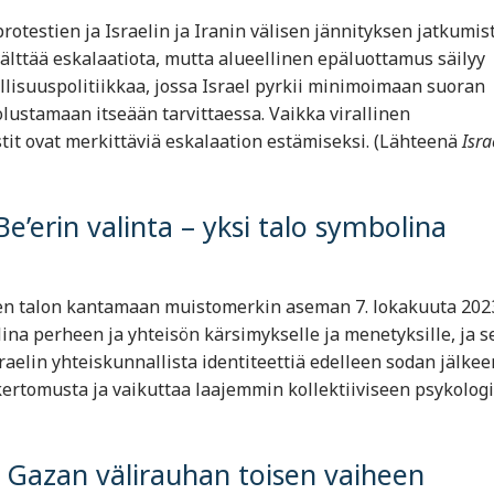
rotestien ja Israelin ja Iranin välisen jännityksen jatkumist
älttää eskalaatiota, mutta alueellinen epäluottamus säilyy
lisuuspolitiikkaa, jossa Israel pyrkii minimoimaan suoran
lustamaan itseään tarvittaessa. Vaikka virallinen
tit ovat merkittäviä eskalaation estämiseksi. (Lähteenä
Isra
Be’erin valinta – yksi talo symbolina
neen talon kantamaan muistomerkin aseman 7. lokakuuta 202
ina perheen ja yhteisön kärsimykselle ja menetyksille, ja s
raelin yhteiskunnallista identiteettiä edelleen sodan jälkee
ertomusta ja vaikuttaa laajemmin kollektiiviseen psykolog
e Gazan välirauhan toisen vaiheen