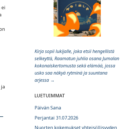
 ei
a
 on
Kirja sopii lukijalle, joka etsii hengellistä
selkeyttä, Raamatun juhlia osana Jumalan
kokonaiskertomusta sekä elämää, jossa
usko saa näkyä rytminä ja suuntana
arjessa
→
 ja
LUETUIMMAT
Päivän Sana
 –
Perjantai 31.07.2026
Nuorten kokemukset yhteisöllisyyden