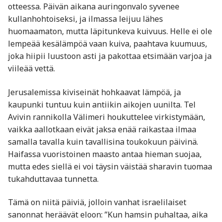
otteessa. Päivän aikana auringonvalo syvenee
kullanhohtoiseksi, ja ilmassa leijuu lähes
huomaamaton, mutta läpitunkeva kuivuus. Helle ei ole
lempeää kesälämpöä vaan kuiva, paahtava kuumuus,
joka hiipii luustoon asti ja pakottaa etsimään varjoa ja
viileää vettä.
Jerusalemissa kiviseinät hohkaavat lämpöä, ja
kaupunki tuntuu kuin antiikin aikojen uunilta. Tel
Avivin rannikolla Välimeri houkuttelee virkistymään,
vaikka aallotkaan eivät jaksa enää raikastaa ilmaa
samalla tavalla kuin tavallisina toukokuun päivinä.
Haifassa vuoristoinen maasto antaa hieman suojaa,
mutta edes siellä ei voi täysin väistää sharavin tuomaa
tukahduttavaa tunnetta.
Tämä on niitä päiviä, jolloin vanhat israelilaiset
sanonnat heräävät eloon: ”Kun hamsin puhaltaa, aika