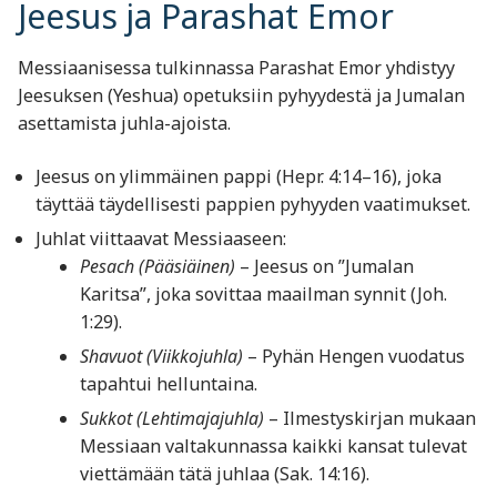
Jeesus ja Parashat Emor
Messiaanisessa tulkinnassa Parashat Emor yhdistyy
Jeesuksen (Yeshua) opetuksiin pyhyydestä ja Jumalan
asettamista juhla-ajoista.
Jeesus on ylimmäinen pappi (Hepr. 4:14–16), joka
täyttää täydellisesti pappien pyhyyden vaatimukset.
Juhlat viittaavat Messiaaseen:
Pesach (Pääsiäinen)
– Jeesus on ”Jumalan
Karitsa”, joka sovittaa maailman synnit (Joh.
1:29).
Shavuot (Viikkojuhla)
– Pyhän Hengen vuodatus
tapahtui helluntaina.
Sukkot (Lehtimajajuhla)
– Ilmestyskirjan mukaan
Messiaan valtakunnassa kaikki kansat tulevat
viettämään tätä juhlaa (Sak. 14:16).