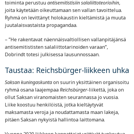
toiminta perustuu
antisemitistisiin salaliittoteorioihin
,
joita käytetään oikeuttamaan sen vallan tavoittelua.
Ryhmä on levittänyt holokaustin kieltämistä ja muuta
juutalaisvastaista propagandaa.
– ”He rakentavat näennäisvaltiollisen vallanpitäjänsä
antisemitististen salaliittotarinoiden varaan”,
Dobrindt totesi julkisessa lausunnossaan.
Taustaa: Reichsbürger-liikkeen uhka
Saksan kuningaskunta
on suurin yksittäinen organisoitu
ryhmä osana laajempaa
Reichsbürger
-liikettä, joka on
ollut Saksan viranomaisten seurannassa jo vuosia.
Liike koostuu henkilöistä, jotka kieltäytyvät
maksamasta veroja ja noudattamasta maan lakeja,
pitäen Saksan nykyistä hallintoa laittomana.
Vuonna 2020 liikkeen kannattajat yrittivät tunkeutua