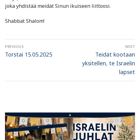
joka yhdistää meidät Sinun ikuiseen liittoosi.
Shabbat Shalom!
Artikkelien
PREVIOUS
NEXT
selaus
Previous
Next
Torstai 15.05.2025
Teidät kootaan
post:
post:
yksitellen, te Israelin
lapset