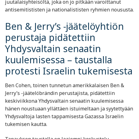
juutalaisyhteisöltä, joka on jo pitkään varoittanut
antisemitististen ja nationalististen ryhmien noususta.
Ben & Jerry’s -jäätelöyhtiön
perustaja pidätettiin
Yhdysvaltain senaatin
kuulemisessa – taustalla
protesti Israelin tukemisesta
Ben Cohen, toinen tunnetun amerikkalaisen Ben &
Jerry’s -jäätelöbrändin perustajista, pidätettiin
keskiviikkona Yhdysvaltain senaatin kuulemisessa
hänen noustuaan yllättäen istuimeltaan ja syytettyään
Yhdysvaltoja lasten tappamisesta Gazassa Israelin
tukemisen kautta.
Tapauksen taustalla on laajempi keskustelu