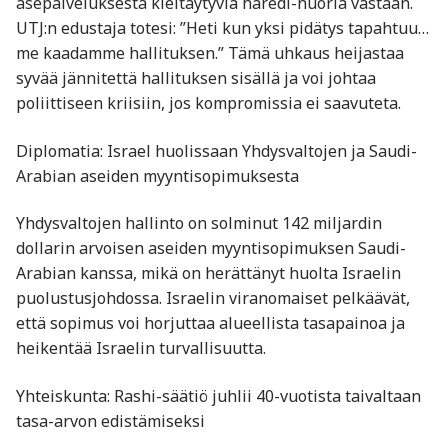
asepalveluksesta kieltäytyviä haredi-nuoria vastaan.
UTJ:n edustaja totesi: ”Heti kun yksi pidätys tapahtuu…
me kaadamme hallituksen.” Tämä uhkaus heijastaa
syvää jännitettä hallituksen sisällä ja voi johtaa
poliittiseen kriisiin, jos kompromissia ei saavuteta.
Diplomatia: Israel huolissaan Yhdysvaltojen ja Saudi-
Arabian aseiden myyntisopimuksesta
Yhdysvaltojen hallinto on solminut 142 miljardin
dollarin arvoisen aseiden myyntisopimuksen Saudi-
Arabian kanssa, mikä on herättänyt huolta Israelin
puolustusjohdossa. Israelin viranomaiset pelkäävät,
että sopimus voi horjuttaa alueellista tasapainoa ja
heikentää Israelin turvallisuutta.
Yhteiskunta: Rashi-säätiö juhlii 40-vuotista taivaltaan
tasa-arvon edistämiseksi