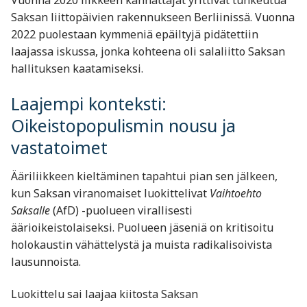
Saksan liittopäivien rakennukseen Berliinissä. Vuonna
2022 puolestaan kymmeniä epäiltyjä pidätettiin
laajassa iskussa, jonka kohteena oli salaliitto Saksan
hallituksen kaatamiseksi.
Laajempi konteksti:
Oikeistopopulismin nousu ja
vastatoimet
Ääriliikkeen kieltäminen tapahtui pian sen jälkeen,
kun Saksan viranomaiset luokittelivat
Vaihtoehto
Saksalle
(AfD) -puolueen virallisesti
äärioikeistolaiseksi. Puolueen jäseniä on kritisoitu
holokaustin vähättelystä ja muista radikalisoivista
lausunnoista.
Luokittelu sai laajaa kiitosta Saksan