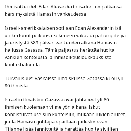
Ihmisoikeudet: Edan Alexanderin isä kertoo poikansa
kärsimyksistä Hamasin vankeudessa
Israeli-amerikkalaisen sotilaan Edan Alexanderin isä
on kertonut poikansa kokeneen vakavaa pahoinpitelyä
ja eristystä 583 päivän vankeuden aikana Hamasin
hallussa Gazassa. Tämä paljastus herättää huolta
vankien kohtelusta ja ihmisoikeusloukkauksista
konfliktialueilla.
Turvallisuus: Raskaissa ilmaiskuissa Gazassa kuoli yli
80 ihmistä
Israelin ilmaiskut Gazassa ovat johtaneet yli 80
ihmisen kuolemaan viime yön aikana. Iskut
kohdistuivat useisiin kohteisiin, mukaan lukien alueet,
joilla Hamasin johtajia epäillään piileskelevän.
Tilanne lisää jännitteitä ja herättää huolta siviilien