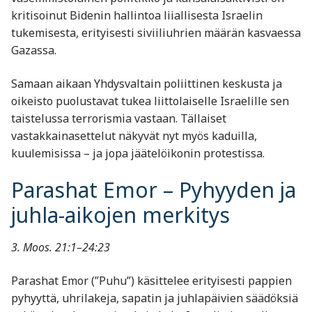
kritisoinut Bidenin hallintoa liiallisesta Israelin
tukemisesta, erityisesti siviiliuhrien määrän kasvaessa
Gazassa.
Samaan aikaan Yhdysvaltain poliittinen keskusta ja
oikeisto puolustavat tukea liittolaiselle Israelille sen
taistelussa terrorismia vastaan. Tällaiset
vastakkainasettelut näkyvät nyt myös kaduilla,
kuulemisissa – ja jopa jäätelöikonin protestissa.
Parashat Emor – Pyhyyden ja
juhla-aikojen merkitys
3. Moos. 21:1–24:23
Parashat Emor (”Puhu”) käsittelee erityisesti pappien
pyhyyttä, uhrilakeja, sapatin ja juhlapäivien säädöksiä