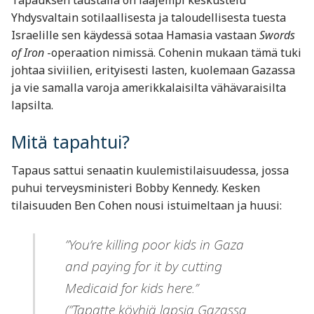
Yhdysvaltain sotilaallisesta ja taloudellisesta tuesta
Israelille sen käydessä sotaa Hamasia vastaan
Swords
of Iron
-operaation nimissä. Cohenin mukaan tämä tuki
johtaa siviilien, erityisesti lasten, kuolemaan Gazassa
ja vie samalla varoja amerikkalaisilta vähävaraisilta
lapsilta.
Mitä tapahtui?
Tapaus sattui senaatin kuulemistilaisuudessa, jossa
puhui terveysministeri Bobby Kennedy. Kesken
tilaisuuden Ben Cohen nousi istuimeltaan ja huusi:
”You’re killing poor kids in Gaza
and paying for it by cutting
Medicaid for kids here.”
(”Tapatte köyhiä lapsia Gazassa