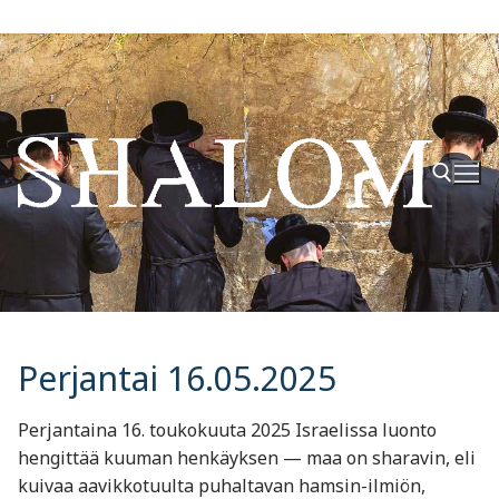
Hyppää
sisältöön
Hae:
Perjantai 16.05.2025
Perjantaina 16. toukokuuta 2025 Israelissa luonto
hengittää kuuman henkäyksen — maa on sharavin, eli
kuivaa aavikkotuulta puhaltavan hamsin-ilmiön,