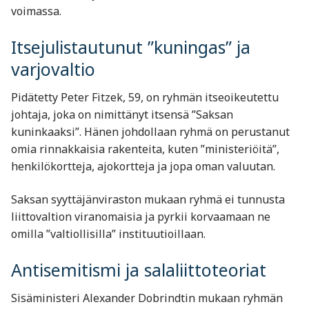
voimassa.
Itsejulistautunut ”kuningas” ja
varjovaltio
Pidätetty Peter Fitzek, 59, on ryhmän itseoikeutettu
johtaja, joka on nimittänyt itsensä ”Saksan
kuninkaaksi”. Hänen johdollaan ryhmä on perustanut
omia rinnakkaisia rakenteita, kuten ”ministeriöitä”,
henkilökortteja, ajokortteja ja jopa oman valuutan.
Saksan syyttäjänviraston mukaan ryhmä ei tunnusta
liittovaltion viranomaisia ja pyrkii korvaamaan ne
omilla ”valtiollisilla” instituutioillaan.
Antisemitismi ja salaliittoteoriat
Sisäministeri Alexander Dobrindtin mukaan ryhmän