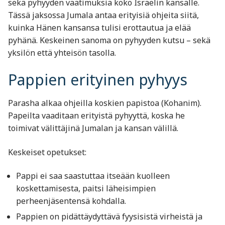
sekä pyhyyden vaatimuksia koko Israelin kansalle.
Tässä jaksossa Jumala antaa erityisiä ohjeita siitä,
kuinka Hänen kansansa tulisi erottautua ja elää
pyhänä. Keskeinen sanoma on pyhyyden kutsu – sekä
yksilön että yhteisön tasolla.
Pappien erityinen pyhyys
Parasha alkaa ohjeilla koskien papistoa (Kohanim).
Papeilta vaaditaan erityistä pyhyyttä, koska he
toimivat välittäjinä Jumalan ja kansan välillä.
Keskeiset opetukset:
Pappi ei saa saastuttaa itseään kuolleen
koskettamisesta, paitsi läheisimpien
perheenjäsentensä kohdalla.
Pappien on pidättäydyttävä fyysisistä virheistä ja