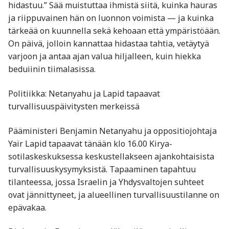
hidastuu.” Sää muistuttaa ihmistä siitä, kuinka hauras
ja riippuvainen hän on luonnon voimista — ja kuinka
tärkeää on kuunnella sekä kehoaan että ympäristöään.
On päivä, jolloin kannattaa hidastaa tahtia, vetäytyä
varjoon ja antaa ajan valua hiljalleen, kuin hiekka
beduiinin tiimalasissa.
Politiikka: Netanyahu ja Lapid tapaavat
turvallisuuspäivitysten merkeissä
Pääministeri Benjamin Netanyahu ja oppositiojohtaja
Yair Lapid tapaavat tänään klo 16.00 Kirya-
sotilaskeskuksessa keskustellakseen ajankohtaisista
turvallisuuskysymyksistä. Tapaaminen tapahtuu
tilanteessa, jossa Israelin ja Yhdysvaltojen suhteet
ovat jännittyneet, ja alueellinen turvallisuustilanne on
epävakaa.