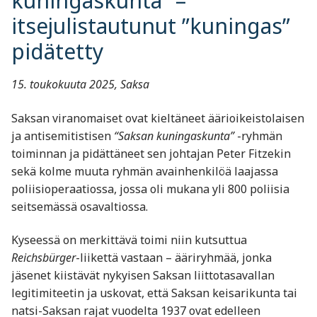
kuningaskunta” –
itsejulistautunut ”kuningas”
pidätetty
15. toukokuuta 2025, Saksa
Saksan viranomaiset ovat kieltäneet äärioikeistolaisen
ja antisemitistisen
“Saksan kuningaskunta”
-ryhmän
toiminnan ja pidättäneet sen johtajan Peter Fitzekin
sekä kolme muuta ryhmän avainhenkilöä laajassa
poliisioperaatiossa, jossa oli mukana yli 800 poliisia
seitsemässä osavaltiossa.
Kyseessä on merkittävä toimi niin kutsuttua
Reichsbürger
-liikettä vastaan – ääriryhmää, jonka
jäsenet kiistävät nykyisen Saksan liittotasavallan
legitimiteetin ja uskovat, että Saksan keisarikunta tai
natsi-Saksan rajat vuodelta 1937 ovat edelleen