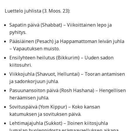
Luettelo juhlista (3. Moos. 23):
Sapatin päivä (Shabbat) – Viikoittainen lepo ja
pyhitys.
Pääsiäinen (Pesach) ja Happamattoman leivän juhla
– Vapautuksen muisto.
Ensilyhteen heilutus (Bikkurim) – Uuden sadon
kiitosuhri.
Viikkojuhla (Shavuot, Helluntai) – Tooran antamisen
ja sadonkorjuun juhla.
Pasuunansoiton päivä (Rosh Hashana) – Hengellisen
heräämisen juhla.
Sovituspäivä (Yom Kippur) – Koko kansan
katumuksen ja sovituksen päivä.
Lehtimajajuhla (Sukkot) – Iloinen kiitosjuhla
Jumalan huolenpidosta erämaavaelluksen aikana.