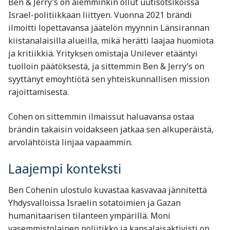
Ben & Jerry’s on aiemminkin ollut uutisotsikoissa
Israel-politiikkaan liittyen. Vuonna 2021 brändi
ilmoitti lopettavansa jäätelön myynnin Länsirannan
kiistanalaisilla alueilla, mikä herätti laajaa huomiota
ja kritiikkiä. Yrityksen omistaja Unilever etääntyi
tuolloin päätöksestä, ja sittemmin Ben & Jerry’s on
syyttänyt emoyhtiötä sen yhteiskunnallisen mission
rajoittamisesta.
Cohen on sittemmin ilmaissut haluavansa ostaa
brändin takaisin voidakseen jatkaa sen alkuperäistä,
arvolähtöistä linjaa vapaammin.
Laajempi konteksti
Ben Cohenin ulostulo kuvastaa kasvavaa jännitettä
Yhdysvalloissa Israelin sotatoimien ja Gazan
humanitaarisen tilanteen ympärillä. Moni
vasemmistolainen poliitikko ja kansalaisaktivisti on