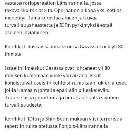
vastaterrorioperaation Länsirannalla, jossa
takavarikoitiin aseita. Operaation aikana yksi sotilas
menehtyi. Tämä korostaa alueen jatkuvaa
turvallisuushaastetta ja IDF:n pyrkimyksiä estää
aseiden leviäminen.
Konfliktit: Raskaissa ilmaiskuissa Gazassa kuoli yli 80
ihmistä
Israelin ilmaiskut Gazassa ovat johtaneet yli 80
ihmisen kuolemaan viime yön aikana. Iskut
kohdistuivat useisiin kohteisiin, mukaan lukien alueet,
joilla Hamasin johtajia epäillään piileskelevän.
Tilanne lisää jännitteitä ja herättää huolta siviilien
turvallisuudesta.
Konfliktit: IDF:n ja Shin Betin mukaan viisi terroristia
tapettiin tulitaistelussa Pohjois-Länsirannalla