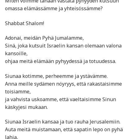
Miten voimme tänään vastata pyhyyden kutsuun
omassa elämässämme ja yhteisössämme?
Shabbat Shalom!
Adonai, meidän Pyhä Jumalamme,
Sinä, joka kutsuit Israelin kansan olemaan valona
kansoille,
ohjaa meitä elämään pyhyydessä ja totuudessa.
Siunaa kotimme, perheemme ja ystävämme.
Anna meille sydämen nöyryys, että rakastaisimme
toisiamme,
ja vahvista uskoamme, että vaeltaisimme Sinun
käskyjesi mukaan.
Siunaa Israelin kansaa ja tuo rauha Jerusalemiin.
Auta meitä muistamaan, että sapatin lepo on pyhä
lahja,