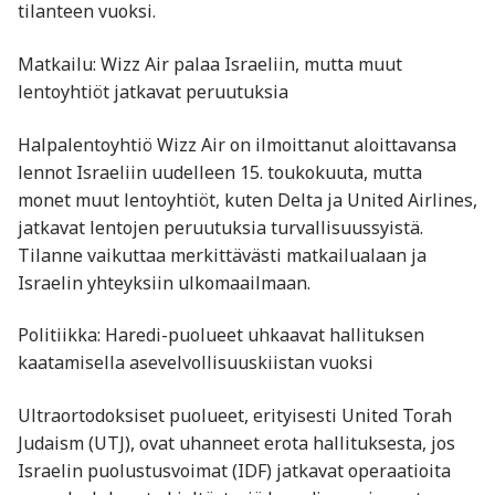
tilanteen vuoksi.
Matkailu: Wizz Air palaa Israeliin, mutta muut
lentoyhtiöt jatkavat peruutuksia
Halpalentoyhtiö Wizz Air on ilmoittanut aloittavansa
lennot Israeliin uudelleen 15. toukokuuta, mutta
monet muut lentoyhtiöt, kuten Delta ja United Airlines,
jatkavat lentojen peruutuksia turvallisuussyistä.
Tilanne vaikuttaa merkittävästi matkailualaan ja
Israelin yhteyksiin ulkomaailmaan.
Politiikka: Haredi-puolueet uhkaavat hallituksen
kaatamisella asevelvollisuuskiistan vuoksi
Ultraortodoksiset puolueet, erityisesti United Torah
Judaism (UTJ), ovat uhanneet erota hallituksesta, jos
Israelin puolustusvoimat (IDF) jatkavat operaatioita