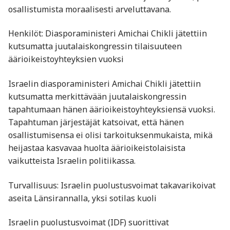
osallistumista moraalisesti arveluttavana.
Henkilöt: Diasporaministeri Amichai Chikli jätettiin
kutsumatta juutalaiskongressin tilaisuuteen
äärioikeistoyhteyksien vuoksi
Israelin diasporaministeri Amichai Chikli jätettiin
kutsumatta merkittävään juutalaiskongressin
tapahtumaan hänen äärioikeistoyhteyksiensä vuoksi.
Tapahtuman järjestäjät katsoivat, että hänen
osallistumisensa ei olisi tarkoituksenmukaista, mikä
heijastaa kasvavaa huolta äärioikeistolaisista
vaikutteista Israelin politiikassa.
Turvallisuus: Israelin puolustusvoimat takavarikoivat
aseita Länsirannalla, yksi sotilas kuoli
Israelin puolustusvoimat (IDF) suorittivat