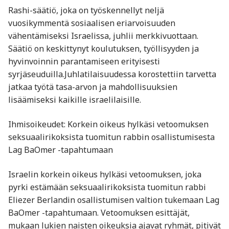
Rashi-säätiö, joka on työskennellyt neljä
vuosikymmentä sosiaalisen eriarvoisuuden
vähentämiseksi Israelissa, juhlii merkkivuottaan.
Säätiö on keskittynyt koulutuksen, työllisyyden ja
hyvinvoinnin parantamiseen erityisesti
syrjäseuduilla.Juhlatilaisuudessa korostettiin tarvetta
jatkaa työtä tasa-arvon ja mahdollisuuksien
lisäämiseksi kaikille israelilaisille.
Ihmisoikeudet: Korkein oikeus hylkäsi vetoomuksen
seksuaalirikoksista tuomitun rabbin osallistumisesta
Lag BaOmer -tapahtumaan
Israelin korkein oikeus hylkäsi vetoomuksen, joka
pyrki estämään seksuaalirikoksista tuomitun rabbi
Eliezer Berlandin osallistumisen valtion tukemaan Lag
BaOmer -tapahtumaan. Vetoomuksen esittäjät,
mukaan lukien naisten oikeuksia ajavat ryhmät, pitivät