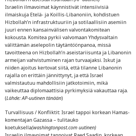
Israelin ilmavoimat käynnistivät intensiivisiä
ilmaiskuja Etelä- ja Koillis-Libanoniin, kohdistuen
Hizbollah’n infrastruktuuriin ja sotilaallisiin asemiin
juuri ennen kansainvälisen valvontakomitean
kokousta. Komitea pyrkii valvomaan Yhdysvaltain
välittämän aselepolin täytäntöönpanoa, missä
tavoitteena on Hizbollah’n aseistariisunta ja Libanonin
armeijan vahvistuminen rajan turvaajaksi. Iskut ja
niiden ajoitus kertovat siitä, että tilanne Libanonin
rajalla on erittäin jännittynyt, ja että Israel
valmistautuu mahdollisiin jatkotoimiin, mikä
vaikeuttaa diplomaattisia pyrkimyksiä vakauttaa raja.
(
Lähde: AP-uutinen tänään
)
Turvallisuus / Konfliktit: Israel tappoi korkean Hamas-
komentajan Gazassa – tulitauko
koetuksella
(washingtonpost.com uutinen)
Israelin ilmavoimat tappoivat Raed Saadin, korkean