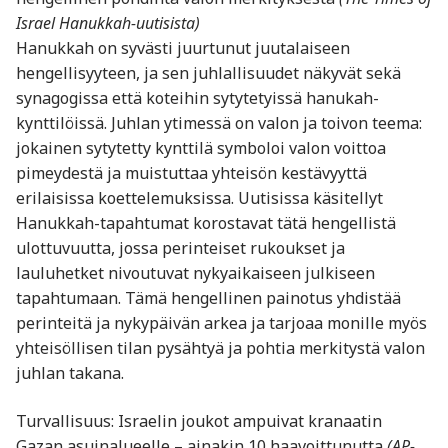
Israel Hanukkah-uutisista)
Hanukkah on syvästi juurtunut juutalaiseen
hengellisyyteen, ja sen juhlallisuudet näkyvät sekä
synagogissa että koteihin sytytetyissä hanukah-
kynttilöissä. Juhlan ytimessä on valon ja toivon teema:
jokainen sytytetty kynttilä symboloi valon voittoa
pimeydestä ja muistuttaa yhteisön kestävyyttä
erilaisissa koettelemuksissa. Uutisissa käsitellyt
Hanukkah-tapahtumat korostavat tätä hengellistä
ulottuvuutta, jossa perinteiset rukoukset ja
lauluhetket nivoutuvat nykyaikaiseen julkiseen
tapahtumaan. Tämä hengellinen painotus yhdistää
perinteitä ja nykypäivän arkea ja tarjoaa monille myös
yhteisöllisen tilan pysähtyä ja pohtia merkitystä valon
juhlan takana.
Turvallisuus: Israelin joukot ampuivat kranaatin
Gazan asuinalueelle – ainakin 10 haavoittunutta
(AP-