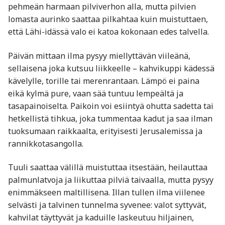
pehmeän harmaan pilviverhon alla, mutta pilvien
lomasta aurinko saattaa pilkahtaa kuin muistuttaen,
että Lähi-idässä valo ei katoa kokonaan edes talvella.
Päivän mittaan ilma pysyy miellyttävän viileänä,
sellaisena joka kutsuu liikkeelle – kahvikuppi kädessä
kävelylle, torille tai merenrantaan. Lämpö ei paina
eikä kylmä pure, vaan sää tuntuu lempeältä ja
tasapainoiselta. Paikoin voi esiintyä ohutta sadetta tai
hetkellistä tihkua, joka tummentaa kadut ja saa ilman
tuoksumaan raikkaalta, erityisesti Jerusalemissa ja
rannikkotasangolla.
Tuuli saattaa välillä muistuttaa itsestään, heilauttaa
palmunlatvoja ja liikuttaa pilviä taivaalla, mutta pysyy
enimmäkseen maltillisena. Illan tullen ilma viilenee
selvästi ja talvinen tunnelma syvenee: valot syttyvät,
kahvilat täyttyvät ja kaduille laskeutuu hiljainen,