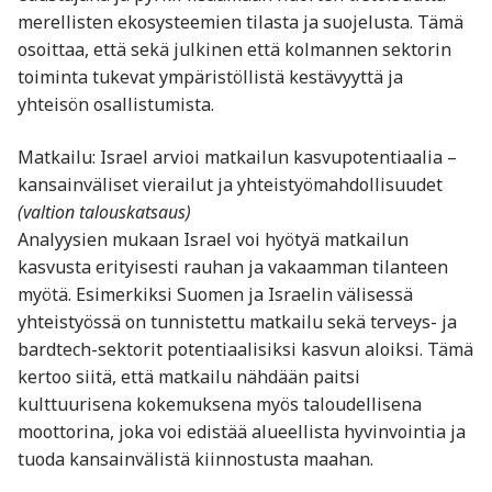
merellisten ekosysteemien tilasta ja suojelusta. Tämä
osoittaa, että sekä julkinen että kolmannen sektorin
toiminta tukevat ympäristöllistä kestävyyttä ja
yhteisön osallistumista.
Matkailu: Israel arvioi matkailun kasvupotentiaalia –
kansainväliset vierailut ja yhteistyömahdollisuudet
(valtion talouskatsaus)
Analyysien mukaan Israel voi hyötyä matkailun
kasvusta erityisesti rauhan ja vakaamman tilanteen
myötä. Esimerkiksi Suomen ja Israelin välisessä
yhteistyössä on tunnistettu matkailu sekä terveys- ja
bardtech-sektorit potentiaalisiksi kasvun aloiksi. Tämä
kertoo siitä, että matkailu nähdään paitsi
kulttuurisena kokemuksena myös taloudellisena
moottorina, joka voi edistää alueellista hyvinvointia ja
tuoda kansainvälistä kiinnostusta maahan.