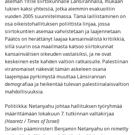
aseman 19:lle siirtokunnalle Länsirannalla, mukaan
lukien kaksi yhteisöä, jotka aiemmin evakuoitiin
vuoden 2005 suunnitelmassa. Tämä laillistaminen on
osa oikeistohallituksen poliittista linjaa, jossa
siirtokuntien asemaa vahvistetaan ja laajennetaan.
Päätös on herättänyt laajaa kansainvälistä kritiikkiä,
sillä suurin osa maailmasta katsoo siirtokunnat
kansainvälisen oikeuden vastaisiksi, ja ne ovat
keskeinen este kahden valtion ratkaisulle. Palestiinan
viranomaiset näkevät tämän askeleen osana
laajempaa pyrkimystä muuttaa Länsirannan
demografiaa ja heikentää tulevan palestiinalaisvaltion
mahdollisuuksia.
Politiikka: Netanyahu johtaa hallituksen työryhmää
määrittämään lokakuun 7. tutkinnan valtakirjaa
(Haaretz / Times of Israel)
Israelin pääministeri Benjamin Netanyahu on nimetty