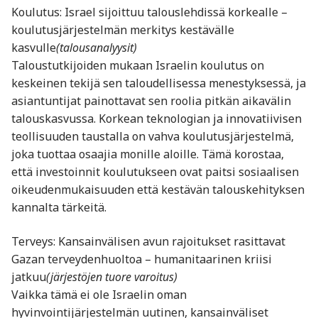
Koulutus: Israel sijoittuu talouslehdissä korkealle –
koulutusjärjestelmän merkitys kestävälle
kasvulle
(talousanalyysit)
Taloustutkijoiden mukaan Israelin koulutus on
keskeinen tekijä sen taloudellisessa menestyksessä, ja
asiantuntijat painottavat sen roolia pitkän aikavälin
talouskasvussa. Korkean teknologian ja innovatiivisen
teollisuuden taustalla on vahva koulutusjärjestelmä,
joka tuottaa osaajia monille aloille. Tämä korostaa,
että investoinnit koulutukseen ovat paitsi sosiaalisen
oikeudenmukaisuuden että kestävän talouskehityksen
kannalta tärkeitä.
Terveys: Kansainvälisen avun rajoitukset rasittavat
Gazan terveydenhuoltoa – humanitaarinen kriisi
jatkuu
(järjestöjen tuore varoitus)
Vaikka tämä ei ole Israelin oman
hyvinvointijärjestelmän uutinen, kansainväliset