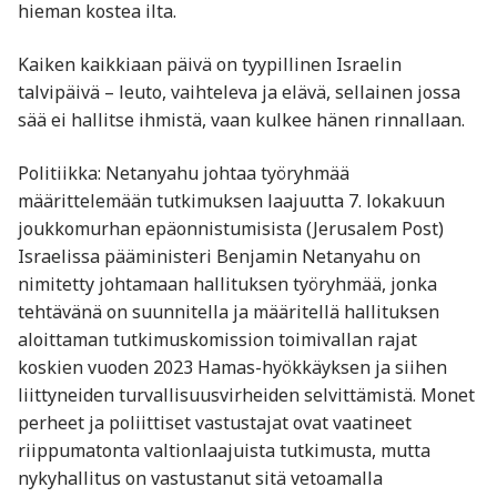
hieman kostea ilta.
Kaiken kaikkiaan päivä on tyypillinen Israelin
talvipäivä – leuto, vaihteleva ja elävä, sellainen jossa
sää ei hallitse ihmistä, vaan kulkee hänen rinnallaan.
Politiikka: Netanyahu johtaa työryhmää
määrittelemään tutkimuksen laajuutta 7. lokakuun
joukkomurhan epäonnistumisista (Jerusalem Post)
Israelissa pääministeri Benjamin Netanyahu on
nimitetty johtamaan hallituksen työryhmää, jonka
tehtävänä on suunnitella ja määritellä hallituksen
aloittaman tutkimuskomission toimivallan rajat
koskien vuoden 2023 Hamas-hyökkäyksen ja siihen
liittyneiden turvallisuusvirheiden selvittämistä. Monet
perheet ja poliittiset vastustajat ovat vaatineet
riippumatonta valtionlaajuista tutkimusta, mutta
nykyhallitus on vastustanut sitä vetoamalla