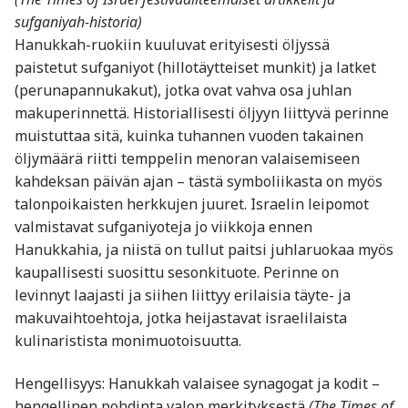
sufganiyah-historia)
Hanukkah-ruokiin kuuluvat erityisesti öljyssä
paistetut sufganiyot (hillotäytteiset munkit) ja latket
(perunapannukakut), jotka ovat vahva osa juhlan
makuperinnettä. Historiallisesti öljyyn liittyvä perinne
muistuttaa sitä, kuinka tuhannen vuoden takainen
öljymäärä riitti temppelin menoran valaisemiseen
kahdeksan päivän ajan – tästä symboliikasta on myös
talonpoikaisten herkkujen juuret. Israelin leipomot
valmistavat sufganiyoteja jo viikkoja ennen
Hanukkahia, ja niistä on tullut paitsi juhlaruokaa myös
kaupallisesti suosittu sesonkituote. Perinne on
levinnyt laajasti ja siihen liittyy erilaisia täyte- ja
makuvaihtoehtoja, jotka heijastavat israelilaista
kulinaristista monimuotoisuutta.
Hengellisyys: Hanukkah valaisee synagogat ja kodit –
hengellinen pohdinta valon merkityksestä
(The Times of