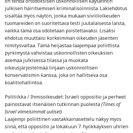
on tehdä ortodoksisen uskonnollisen käytännön
julkisen häiritsemisen kriminalisoinnista. Lakiehdotus
sisältää myös näytön, jonka mukaan siviilioikeuden
tuomareiden on suoritettava testi juutalaisesta laista,
vaikka tämä osa odotetaan poistettavaksi. Lisäksi
ehdotus muuttaisi korkeimman oikeuden jäsenten
nimitysvaltaa. Tämä heijastaa laajempaa poliittista
pyrkimystä vahvistaa uskonnollisten oikeuksien
asemaa julkisessa tilassa ja muokata
oikeusjärjestelmää linjaan uskonnollisen
konservatismin kanssa, joka on hallitseva osa
koalitiohallintoa.
Politiikka / Ihmisoikeudet: Israeli oppositio ja perheet
painostavat itsenäisen tutkinnan puolesta
(Times of
Israel viimeisimmät uutiset)
Laajempi poliittinen vastakkainasettelu näkyy myös
siinä, että oppositio ja lokakuun 7. hyökkäyksen uhrien