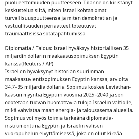
puolueettomuuden puutteeseen. Tilanne on kiristänyt
keskustelua siitä, miten Israel kohtaa omat
turvallisuuspuutteensa ja miten demokratian ja
vastuullisuuden periaatteet toteutuvat
traumaattisissa sotatapahtumissa.
Diplomatia / Talous: Israel hyväksyy historiallisen 35
miljardin dollarin maakaasusopimuksen Egyptin
kanssa(Reuters / AP)
Israel on hyväksynyt historian suurimman
maakaasuvientisopimuksen Egyptin kanssa, arviolta
34,7–35 miljardia dollaria. Sopimus koskee Leviathan-
kaasun myyntiä Egyptiin vuosina 2025–2040 ja sen
odotetaan tuovan huomattavia tuloja Israelin valtiolle,
mikä vahvistaa maan energia- ja talousasema alueella.
Sopimus voi myös toimia tärkeänä diplomatia-
instrumenttina Egyptin ja Israelin välisen
vuoropuhelun elvyttämisessä, joka on ollut kireää