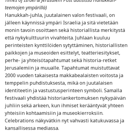
teemojen ympärillä)
Hanukkah-juhla, juutalainen valon festivaali, on
jälleen käynnissä ympäri Israelia ja sitä vietetään
monin tavoin osoittaen sekä historiallista merkitystä
että nykykulttuurin vivahteita. Juhlaan kuuluu
perinteisten kynttilöiden sytyttäminen, historiallisten
paikkojen ja museoiden esittelyt, teatteriesitykset,
perhe- ja yhteisötapahtumat sekä historia-retket
Jerusalemiin ja muualle. Tapahtumat muistuttavat
2000 vuoden takaisesta makkabealaisten voitosta ja
temppelin puhdistuksesta, mikä on juutalaisen
identiteetin ja vastustusperinteen symboli. Samalla
festivaali yhdistää historiankertomuksen nykypäivän
juhliin sekä arkeen, kun ihmiset kerääntyvät yhteen
yhteisiin kohtaamisiin ja museokierroksiin.
Celebrations näkyvätkin nyt vahvasti katukuvassa ja
kansallisessa mediassa.