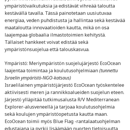
ympäristövaikutuksia ja edistävät vihreää taloutta
kestävällä tavalla. Tässä painotetaan uusiutuvaa
energiaa, veden puhdistusta ja hallintaa sekä kestävää
maataloutta innovaatioiden kautta, mikä on osa
laajempaa globaalia ilmastotoimien kehitystä.
Tällaiset hankkeet voivat edistää sekä
ympäristönsuojelua että talouskasvua.
Ympäristö: Meriympäristön suojelujärjestö EcoOcean
laajentaa toimintaa ja koulutusohjelmiaan
(tunnettu
Israelin ympäristö-NGO-katsaus)
Israelilainen ympäristöjärjestö EcoOcean työskentelee
aktiivisesti meren ja rannikkoalueiden suojelun eteen.
Järjestö ylläpitää tutkimusalusta R/V Mediterranean
Explorer-alusveneellä ja tarjoaa koulutusohjelmia
sekä koulujen ympäristöopetusta kautta maan.
EcoOcean toimii myös Blue Flag -rantalaatuohjelman
edustajana ja pyrkii lisäämään nuorten tietoisuutta