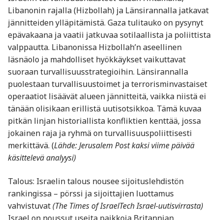
Libanonin rajalla (Hizbollah) ja Länsirannalla jatkavat
jännitteiden ylläpitämistä. Gaza tulitauko on pysynyt
epävakaana ja vaatii jatkuvaa sotilaallista ja poliittista
valppautta. Libanonissa Hizbollah’n aseellinen
läsnäolo ja mahdolliset hyökkäykset vaikuttavat
suoraan turvallisuusstrategioihin. Länsirannalla
puolestaan turvallisuustoimet ja terrorisminvastaiset
operaatiot lisäävät alueen jännitteitä, vaikka niistä ei
tänään olisikaan erillistä uutisotsikkoa. Tämä kuvaa
pitkän linjan historiallista konfliktien kenttää, jossa
jokainen raja ja ryhmä on turvallisuuspoliittisesti
merkittävä. (
Lähde: Jerusalem Post kaksi viime päivää
käsittelevä analyysi)
Talous: Israelin talous nousee sijoitus­lehdistön
rankingissa – pörssi ja sijoittajien luottamus
vahvistuvat
(The Times of IsraelTech Israel-uutisvirrasta)
Israel on noussut useita paikkoja Britannian