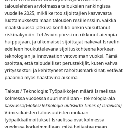
talouslehden arvioimassa talouksien rankingissa
vuodelle 2025, mikä kertoo sijoittajien kasvavasta
luottamuksesta maan talouden resilienssiin, vaikka
maaliskuussa jatkuva konflikti onkin vaikuttanut
riskinäkymiin. Tel Avivin pörssi on rikkonut aiempia
huippujaan, ja ulkomaiset sijoittajat näkevät Israelin
edelleen houkuttelevana sijoituskohteena korkean
teknologian ja innovaation vetovoiman vuoksi. Tämä
osoittaa, että taloudelliset perustekijät, kuten vahva
yrityssektori ja kehittyneet rahoitusmarkkinat, vetävät
pääomia myös haastavina aikoina.
Talous / Teknologia: Työpaikkojen määrä Israelissa
kolmessa vuodessa suurimmillaan – teknologia-ala
kasvussa
(Globes/Teknologia-uutisvirta Times of Israelista)
Viimeaikaisten talousuutisten mukaan
työpaikkailmoitukset Israelissa ovat kolmessa
vuodessa korkeimmillaan, mikä heijastaa maan