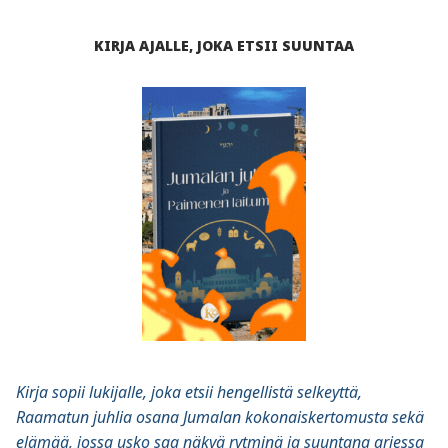
KIRJA AJALLE, JOKA ETSII SUUNTAA
Kirja sopii lukijalle, joka etsii hengellistä selkeyttä,
Raamatun juhlia osana Jumalan kokonaiskertomusta sekä
elämää, jossa usko saa näkyä rytminä ja suuntana arjessa