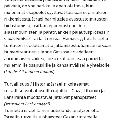
päivänä, on yhä herkkä ja epäluotettava, kun
molemmat osapuolet syyttävät toisiaan sopimuksen
rikkomisesta. Israel harmittelee avustustoimitusten
hidastumista, osittain epäonnistuneiden
alasampumisten ja panttivankien palautusprosessin
viivästymisen takia, kun taas Hamas syyttää Israelia
tulitauon noudattamatta jättämisestä. Samaan aikaan
humanitaarinen tilanne Gazassa on edelleen
äärimmäisen vaikea, mikä osaltaan lisää painetta
molemmille osapuolille ja kansainväliselle yhteisölle.
(
Lähde: AP-uutinen tänään
)
Turvallisuus / Historia: Israelin kohtaamat
turvallisuusuhat useilla rajoilla – Gaza, Libanon ja
Länsiranta muodostavat jatkuvat painopisteet
(Jerusalem Post analyysi)
Tunnettu israelilainen uutislähde analysoi, että
Israelin turvallisuushaasteet Gazan rintamalla,