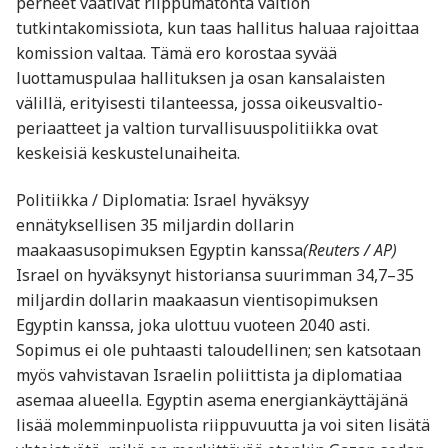
perheet vaativat riippumatonta valtion
tutkintakomissiota, kun taas hallitus haluaa rajoittaa
komission valtaa. Tämä ero korostaa syvää
luottamuspulaa hallituksen ja osan kansalaisten
välillä, erityisesti tilanteessa, jossa oikeusvaltio-
periaatteet ja valtion turvallisuuspolitiikka ovat
keskeisiä keskustelunaiheita.
Politiikka / Diplomatia: Israel hyväksyy
ennätyksellisen 35 miljardin dollarin
maakaasusopimuksen Egyptin kanssa
(Reuters / AP)
Israel on hyväksynyt historiansa suurimman 34,7–35
miljardin dollarin maakaasun vientisopimuksen
Egyptin kanssa, joka ulottuu vuoteen 2040 asti.
Sopimus ei ole puhtaasti taloudellinen; sen katsotaan
myös vahvistavan Israelin poliittista ja diplomatiaa
asemaa alueella. Egyptin asema energiankäyttäjänä
lisää molemminpuolista riippuvuutta ja voi siten lisätä