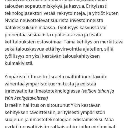
talouden sopeutumiskykyä ja kasvua. Erityisesti
teknologiasektori vetää rekrytointeja, ja yhtiöt kuten
Nvidia neuvottelevat suurista investoinneista
datakeskuksiin maassa. Työllisyys kasvussa voi
pienentää sosiaalista epätasa-arvoa ja lisätä
kotitalouksien ostovoimaa. Tämä kehitys on merkittävä
sekä talouskasvua että hyvinvointia ajatellen, sillä
työllisyys on yksi kestävän talouskehityksen
kulmakivistä.
Ympäristö / Ilmasto: Israelin valtiollinen tavoite
vähentää ympäristökuormitusta ja edistää
innovaatioita ilmastoteknologiassa
(valtion tahon ja
YK:n kehitystavoitteet)
Israelin hallitus on sitoutunut YK:n kestävän
kehityksen tavoitteisiin, erityisesti ympäristön
suojelun ja ilmastoteknologian edistämiseksi. Maa
pyrkii innovatiivisiin ratkaisuihin, jotka minimoivat