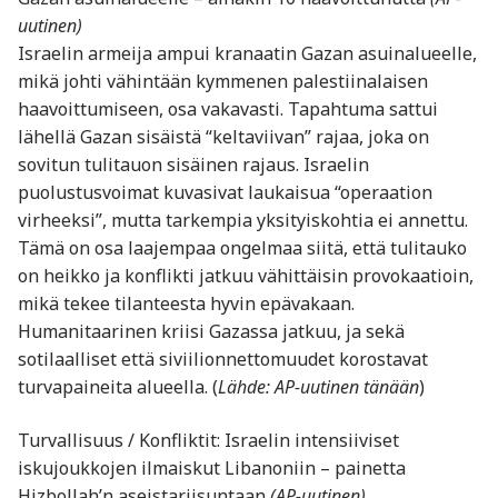
uutinen)
Israelin armeija ampui kranaatin Gazan asuinalueelle,
mikä johti vähintään kymmenen palestiinalaisen
haavoittumiseen, osa vakavasti. Tapahtuma sattui
lähellä Gazan sisäistä “keltaviivan” rajaa, joka on
sovitun tulitauon sisäinen rajaus. Israelin
puolustusvoimat kuvasivat laukaisua “operaation
virheeksi”, mutta tarkempia yksityiskohtia ei annettu.
Tämä on osa laajempaa ongelmaa siitä, että tulitauko
on heikko ja konflikti jatkuu vähittäisin provokaatioin,
mikä tekee tilanteesta hyvin epävakaan.
Humanitaarinen kriisi Gazassa jatkuu, ja sekä
sotilaalliset että siviilionnettomuudet korostavat
turvapaineita alueella. (
Lähde: AP-uutinen tänään
)
Turvallisuus / Konfliktit: Israelin intensiiviset
iskujoukkojen ilmaiskut Libanoniin – painetta
Hizbollah’n aseistariisuntaan
(AP-uutinen)