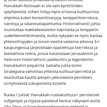
Hanukkah-festivaali ei ole vain kynttilöiden
sytyttämistä: siihen liittyy myös erilaisia kulttuurisia
ohjelmia kuten konserttisarjoja, temppelikierroksia,
luentoja ja valaistustapahtumia. Historiallisesti juhla
muistuttaa makkabealaisten kapinasta ja temppelin
uudelleenvihkimisestä, mutta nykyään se myös kantaa
yhteisöllisyyden ja toivon viestiä vaikeina aikoina. Eri
kaupungeissa järjestetään opastettuja kierroksia ja
teemallisia retkiä, joissa tutustutaan Jerusalemin ja
Hebronin historiallisiin paikkoihin ja legendoihin
Hanukkahin ympärillä. Samalla juhla toimii
strategiana vahvistaa yhteistä kulttuuriperintöä ja
muistuttaa kautta aikojen jatkuneesta perinteen
siirtymisestä sukupolvelta toiselle.
Ruoka / Juhlat: Hanukkah-ruokakulttuuri: perinteiset
sufganiyot ja öljyssä paistetut herkut näkyvästi esillä
(The Times of Israel festivaaliteemaiset artikkelit ja