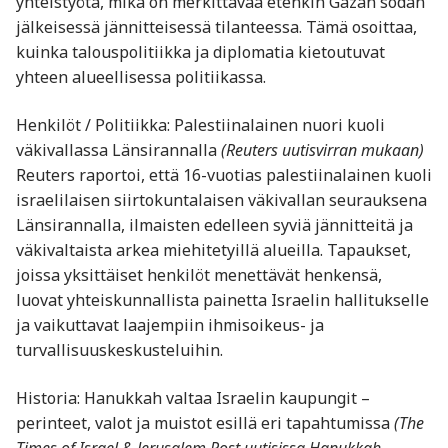
yhteistyötä, mikä on merkittävää etenkin Gazan sodan
jälkeisessä jännitteisessä tilanteessa. Tämä osoittaa,
kuinka talouspolitiikka ja diplomatia kietoutuvat
yhteen alueellisessa politiikassa.
Henkilöt / Politiikka: Palestiinalainen nuori kuoli
väkivallassa Länsirannalla
(Reuters uutisvirran mukaan)
Reuters raportoi, että 16-vuotias palestiinalainen kuoli
israelilaisen siirtokuntalaisen väkivallan seurauksena
Länsirannalla, ilmaisten edelleen syviä jännitteitä ja
väkivaltaista arkea miehitetyillä alueilla. Tapaukset,
joissa yksittäiset henkilöt menettävät henkensä,
luovat yhteiskunnallista painetta Israelin hallitukselle
ja vaikuttavat laajempiin ihmisoikeus- ja
turvallisuuskeskusteluihin.
Historia: Hanukkah valtaa Israelin kaupungit –
perinteet, valot ja muistot esillä eri tapahtumissa
(The
Times of Israel & Jerusalem Post uutisissa Hanukkah-