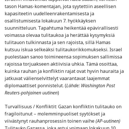
tason Hamas-komentajan, jota syytettiin aseellisen
kapasiteetin uudelleenrakentamisesta ja
osallistumisesta lokakuun 7. hyökkäyksen
suunnitteluun. Tapahtuma heikentää epävirallisesti
voimassa olevaa tulitaukoa ja herättää kysymyksiä
tulitauon tulkinnasta ja sen rajoista, sillä Hamas
kutsuu iskua selkeäksi tulitaukorikkomukseksi. Israel
puolestaan sanoo toimineensa sopimuksen sallimissa
rajoissa torjuakseen aktiivisia uhkia. Tämä osoittaa,
kuinka rauhan ja konfliktin rajat ovat hyvin hauraita ja
jatkuvat välienselvittelyt vaarantavat laajemmat
diplomaattiset ponnistelut. (
Lähde: Washington Post
Reuters-pohjainen uutinen
)
Turvallisuus / Konfliktit: Gazan konfliktin tulitauko on
fragiloitunut – molemminpuoliset syytökset ja
viivästynyt rauhanprosessin toinen vaihe
(AP-uutinen)
Tulitauko Gazassa, joka astui voimaan lokakuun 10.