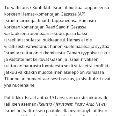
Turvallisuus / Konfliktit: Israel ilmoittaa tappaneensa
korkean Hamas-komentajan Gazassa (AP)
Israelin armeija ilmoitti tappaneensa Hamasin
korkean komentajan Raed Saadin Gazassa
vastauksena aiempaan iskuun, jossa kaksi
israelilaissotilasta loukkaantui. Hamas ei ole
virallisesti vahvistanut hänen kuolemaansa ja syyttää
Israelia tulitauon rikkomisesta. Tämän tyyppiset iskut
ja vastatoimet kertovat Gazan ja Israelin välisen
tulitauon haurasta luonteesta sekä siitä, että konflikti
jatkuu vaikkakin muodollinen aselepo on voimassa.
Tilanne on humanitaarisesti raskas, ja siviiliuhrit ovat
yhä huolenaihe.
Politiikka: Israel antaa 19 Länsirannan siirtokunnalle
laillisen aseman
(Reuters / Jerusalem Post / Arab News)
Israel on hallituksen päätöksellä myöntänyt laillisen