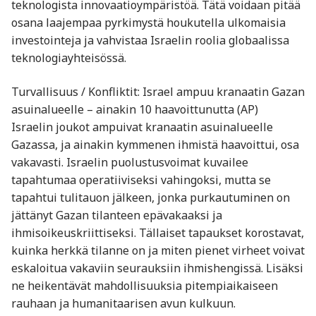
teknologista innovaatioympäristöä. Tätä voidaan pitää
osana laajempaa pyrkimystä houkutella ulkomaisia
investointeja ja vahvistaa Israelin roolia globaalissa
teknologiayhteisössä.
Turvallisuus / Konfliktit: Israel ampuu kranaatin Gazan
asuinalueelle – ainakin 10 haavoittunutta (AP)
Israelin joukot ampuivat kranaatin asuinalueelle
Gazassa, ja ainakin kymmenen ihmistä haavoittui, osa
vakavasti. Israelin puolustusvoimat kuvailee
tapahtumaa operatiiviseksi vahingoksi, mutta se
tapahtui tulitauon jälkeen, jonka purkautuminen on
jättänyt Gazan tilanteen epävakaaksi ja
ihmisoikeuskriittiseksi. Tällaiset tapaukset korostavat,
kuinka herkkä tilanne on ja miten pienet virheet voivat
eskaloitua vakaviin seurauksiin ihmishengissä. Lisäksi
ne heikentävät mahdollisuuksia pitempiaikaiseen
rauhaan ja humanitaarisen avun kulkuun.