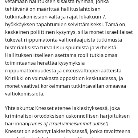
vetämään hallituksen sisäistä ryhmää, jonka
tehtävänä on määrittää hallituslähtöisen
tutkintakomission valta ja rajat lokakuun 7.
hyökkäyksen tapahtumien selvittämiseksi. Tämä on
keskeinen poliittinen kysymys, sillä monet israelilaiset
tukevat riippumatonta valtionlaajuista tutkimusta
historiallisista turvallisuuspulmista ja virheistä.
Hallituksen itselleen asettama rooli tutkia omaa
toimintaansa herättää kysymyksiä
riippumattomuudesta ja oikeusvaltioperiaatteista.
Kritiikki on voimakasta opposition keskuudessa, ja
monet vaativat korkeimman tutkintavallan omaavaa
valtiokomissiota.
Yhteiskunta: Knesset etenee lakiesityksessä, joka
kriminalisoi ortodoksisen uskonnollisen harjoituksen
häirinnän
(Times of Israel viimeisimmät uutiset)
Knesset on edennyt lakiesityksessä, jonka tavoitteena