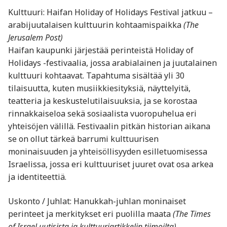
Kulttuuri: Haifan Holiday of Holidays Festival jatkuu –
arabijuutalaisen kulttuurin kohtaamispaikka
(The
Jerusalem Post)
Haifan kaupunki järjestää perinteistä Holiday of
Holidays -festivaalia, jossa arabialainen ja juutalainen
kulttuuri kohtaavat. Tapahtuma sisältää yli 30
tilaisuutta, kuten musiikkiesityksiä, näyttelyitä,
teatteria ja keskustelutilaisuuksia, ja se korostaa
rinnakkaiseloa sekä sosiaalista vuoropuhelua eri
yhteisöjen välillä. Festivaalin pitkän historian aikana
se on ollut tärkeä barrumi kulttuurisen
moninaisuuden ja yhteisöllisyyden esilletuomisessa
Israelissa, jossa eri kulttuuriset juuret ovat osa arkea
ja identiteettiä.
Uskonto / Juhlat: Hanukkah-juhlan moninaiset
perinteet ja merkitykset eri puolilla maata
(The Times
of Israel uutisista ja kulttuuriartikkelin tiimoilta)