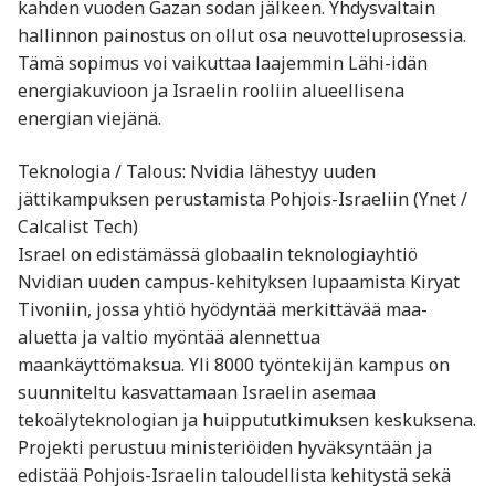
kahden vuoden Gazan sodan jälkeen. Yhdysvaltain
hallinnon painostus on ollut osa neuvotteluprosessia.
Tämä sopimus voi vaikuttaa laajemmin Lähi-idän
energiakuvioon ja Israelin rooliin alueellisena
energian viejänä.
Teknologia / Talous: Nvidia lähestyy uuden
jättikampuksen perustamista Pohjois-Israeliin (Ynet /
Calcalist Tech)
Israel on edistämässä globaalin teknologiayhtiö
Nvidian uuden campus-kehityksen lupaamista Kiryat
Tivoniin, jossa yhtiö hyödyntää merkittävää maa-
aluetta ja valtio myöntää alennettua
maankäyttömaksua. Yli 8000 työntekijän kampus on
suunniteltu kasvattamaan Israelin asemaa
tekoälyteknologian ja huippututkimuksen keskuksena.
Projekti perustuu ministeriöiden hyväksyntään ja
edistää Pohjois-Israelin taloudellista kehitystä sekä