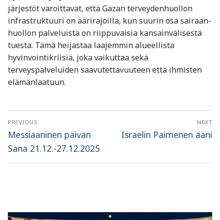
järjestöt varoittavat, että Gazan terveydenhuollon
infrastruktuuri on äärirajoilla, kun suurin osa sairaan­­
huollon palveluista on riippuvaisia kansainvälisestä
tuesta. Tämä heijastaa laajemmin alueellista
hyvinvointikriisiä, joka vaikuttaa sekä
terveyspalveluiden saavutettavuuteen että ihmisten
elämänlaatuun.
Artikkelien
PREVIOUS
NEXT
selaus
Previous
Next
Messiaaninen päivän
Israelin Paimenen ääni
post:
post:
Sana 21.12.-27.12.2025