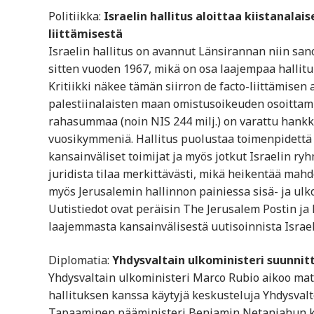
Politiikka:
Israelin hallitus aloittaa kiistanalai
liittämisestä
Israelin hallitus on avannut Länsirannan niin sa
sitten vuoden 1967, mikä on osa laajempaa hallituks
Kritiikki näkee tämän siirron de facto-liittämise
palestiinalaisten maan omistusoikeuden osoittamis
rahasummaa (noin NIS 244 milj.) on varattu hankke
vuosikymmeniä. Hallitus puolustaa toimenpidettä 
kansainväliset toimijat ja myös jotkut Israelin ry
juridista tilaa merkittävästi, mikä heikentää mah
myös Jerusalemin hallinnon painiessa sisä- ja ulk
Uutistiedot ovat peräisin The Jerusalem Postin ja
laajemmasta kansainvälisestä uutisoinnista Israel
Diplomatia:
Yhdysvaltain ulkoministeri suunnitt
Yhdysvaltain ulkoministeri Marco Rubio aikoo matk
hallituksen kanssa käytyjä keskusteluja Yhdysvaltoj
Tapaaminen pääministeri Benjamin Netanjahun kan