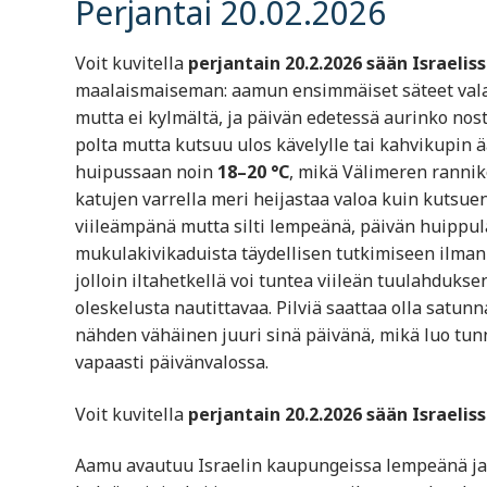
Perjantai 20.02.2026
Voit kuvitella
perjantain 20.2.2026 sään Israelis
maalaismaiseman: aamun ensimmäiset säteet valaise
mutta ei kylmältä, ja päivän edetessä aurinko nos
polta mutta kutsuu ulos kävelylle tai kahvikupin ä
huipussaan noin
18–20 °C
, mikä Välimeren rannik
katujen varrella meri heijastaa valoa kuin kutsu
viileämpänä mutta silti lempeänä, päivän huippul
mukulakivikaduista täydellisen tutkimiseen ilman 
jolloin iltahetkellä voi tuntea viileän tuulahduks
oleskelusta nautittavaa. Pilviä saattaa olla satu
nähden vähäinen juuri sinä päivänä, mikä luo tunn
vapaasti päivänvalossa.
Voit kuvitella
perjantain 20.2.2026 sään Israelis
Aamu avautuu Israelin kaupungeissa lempeänä ja