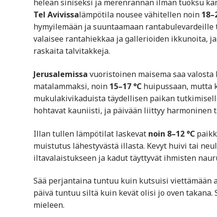
heleän siniseksi ja merenrannan ilman tuoksu kan
Tel Avivissa
lämpötila nousee vähitellen noin
18–
hymyilemään ja suuntaamaan rantabulevardeille t
valaisee rantahiekkaa ja gallerioiden ikkunoita, j
raskaita talvitakkeja.
Jerusalemissa
vuoristoinen maisema saa valosta h
matalammaksi, noin
15–17 °C
huipussaan, mutta k
mukulakivikaduista täydellisen paikan tutkimiselle
hohtavat kauniisti, ja päivään liittyy harmoninen t
Illan tullen lämpötilat laskevat
noin 8–12 °C
paikke
muistutus lähestyvästä illasta. Kevyt huivi tai ne
iltavalaistukseen ja kadut täyttyvät ihmisten naur
Sää perjantaina tuntuu kuin kutsuisi viettämään aik
päivä tuntuu siltä kuin kevät olisi jo oven takana. 
mieleen.