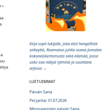
 –
aa
a.
Kirja sopii lukijalle, joka etsii hengellistä
selkeyttä, Raamatun juhlia osana Jumalan
ja
kokonaiskertomusta sekä elämää, jossa
tuu
usko saa näkyä rytminä ja suuntana
leja.
arjessa
→
LUETUIMMAT
Päivän Sana
Perjantai 31.07.2026
Messiaaninen päivän Sana