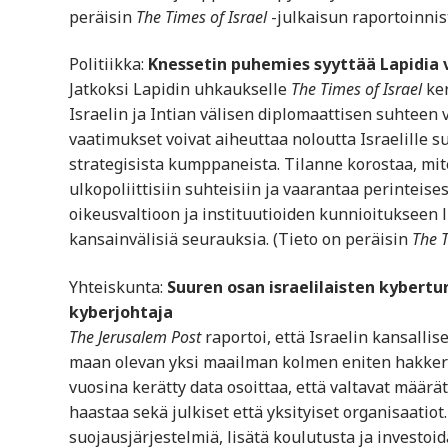
peräisin
The Times of Israel
-julkaisun raportoinnist
Politiikka:
Knessetin puhemies syyttää Lapidia 
Jatkoksi Lapidin uhkaukselle
The Times of Israel
ker
Israelin ja Intian välisen diplomaattisen suhteen 
vaatimukset voivat aiheuttaa noloutta Israelille s
strategisista kumppaneista. Tilanne korostaa, miten
ulkopoliittisiin suhteisiin ja vaarantaa perinteise
oikeusvaltioon ja instituutioiden kunnioitukseen li
kansainvälisiä seurauksia. (Tieto on peräisin
The T
Yhteiskunta:
Suuren osan israelilaisten kybertu
kyberjohtaja
The Jerusalem Post
raportoi, että Israelin kansallis
maan olevan yksi maailman kolmen eniten hakkero
vuosina kerätty data osoittaa, että valtavat määrät
haastaa sekä julkiset että yksityiset organisaatiot.
suojausjärjestelmiä, lisätä koulutusta ja investoid