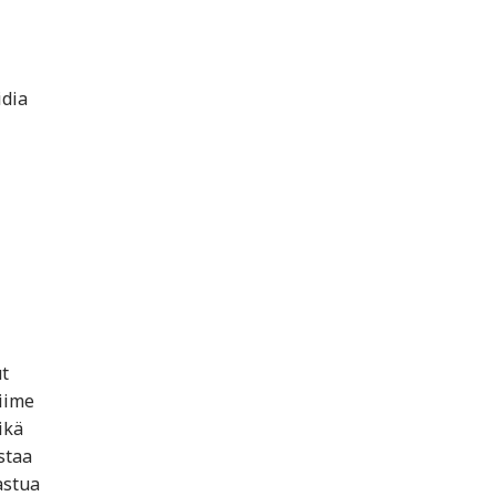
idia
ut
iime
ikä
staa
astua