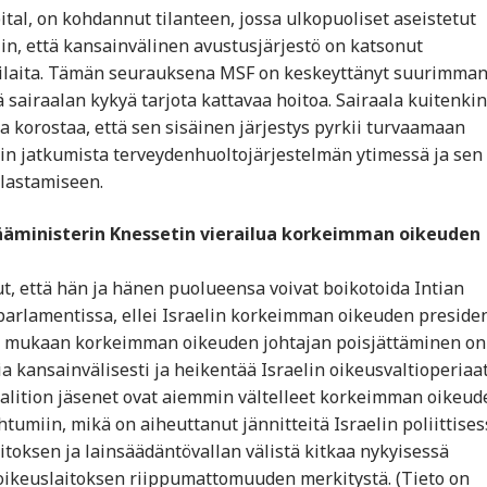
tal, on kohdannut tilanteen, jossa ulkopuoliset aseistetut
iin, että kansainvälinen avustusjärjestö on katsonut
tilaita. Tämän seurauksena MSF on keskeyttänyt suurimma
ä sairaalan kykyä tarjota kattavaa hoitoa. Sairaala kuitenkin
a korostaa, että sen sisäinen järjestys pyrkii turvaamaan
tin jatkumista terveydenhuoltojärjestelmän ytimessä ja sen
lastamiseen.
pääministerin Knessetin vierailua korkeimman oikeuden
ut, että hän ja hänen puolueensa voivat boikotoida Intian
parlamentissa, ellei Israelin korkeimman oikeuden presiden
in mukaan korkeimman oikeuden johtajan poisjättäminen on
a kansainvälisesti ja heikentää Israelin oikeusvaltioperiaa
oalition jäsenet ovat aiemmin vältelleet korkeimman oikeud
tumiin, mikä on aiheuttanut jännitteitä Israelin poliittises
itoksen ja lainsäädäntövallan välistä kitkaa nykyisessä
 oikeuslaitoksen riippumattomuuden merkitystä. (Tieto on