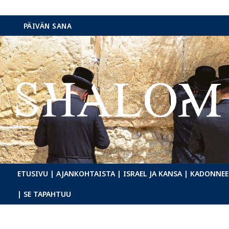
Hyppää
PÄIVÄN SANA
sisältöön
ETUSIVU
| AJANKOHTAISTA
| ISRAEL JA KANSA
| KADONNEE
| SE TAPAHTUU