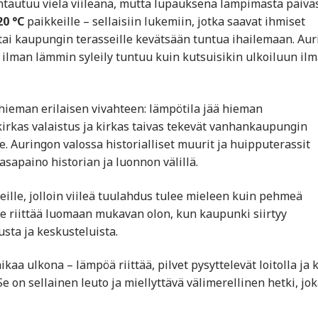
tautuu vielä viileänä, mutta lupauksena lämpimästä päiväs
20 °C
paikkeille – sellaisiin lukemiin, jotka saavat ihmiset
ai kaupungin terasseille kevätsään tuntua ihailemaan. Aur
a ilman lämmin syleily tuntuu kuin kutsuisikin ulkoiluun il
ieman erilaisen vivahteen: lämpötila jää hieman
irkas valaistus ja kirkas taivas tekevät vanhankaupungin
. Auringon valossa historialliset muurit ja huipputerassit
asapaino historian ja luonnon välillä.
ille, jolloin viileä tuulahdus tulee mieleen kuin pehmeä
ule riittää luomaan mukavan olon, kun kaupunki siirtyy
usta ja keskusteluista.
aa ulkona – lämpöä riittää, pilvet pysyttelevät loitolla ja 
Se on sellainen leuto ja miellyttävä välimerellinen hetki, jok