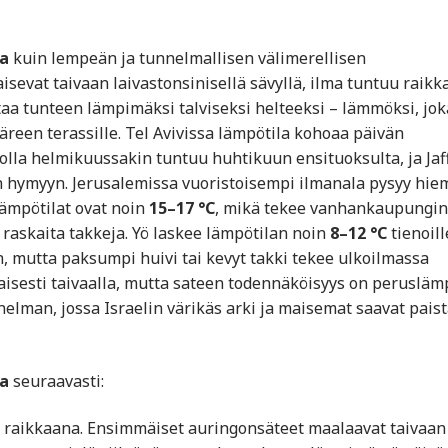
sa
kuin lempeän ja tunnelmallisen välimerellisen
vat taivaan laivastonsinisellä sävyllä, ilma tuntuu raikk
taa tunteen lämpimäksi talviseksi helteeksi – lämmöksi, jok
äreen terassille. Tel Avivissa lämpötila kohoaa päivän
olla helmikuussakin tuntuu huhtikuun ensituoksulta, ja Jaf
en hymyyn. Jerusalemissa vuoristoisempi ilmanala pysyy hi
ämpötilat ovat noin
15–17 °C
, mikä tekee vanhankaupungin
raskaita takkeja. Yö laskee lämpötilan noin
8–12 °C
tienoill
en, mutta paksumpi huivi tai kevyt takki tekee ulkoilmassa
nnaisesti taivaalla, mutta sateen todennäköisyys on peruslä
elman, jossa Israelin värikäs arki ja maisemat saavat pais
sa
seuraavasti:
 raikkaana. Ensimmäiset auringonsäteet maalaavat taivaan