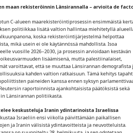
sen maan rekisteröinnin Länsirannalla – arvioita de facto
notun C-alueen maarekisteröintiprosessin ensimmäistä kert
en politiikkaa lisätä valtion hallintaa miehitetyllä alueell
n alkuunpanona, koska rekisteröintijärjestelmä helpottaa
ta, mikä usein ei ole käytännössä mahdollista. Isoa
elle vuosille 2026–2030, ja prosessin arvioidaan kestävän
oikeusvarmuuden lisäämisenä, mutta palestiinalaiset,
hmät varoittavat, että se muuttaa Länsirannan demografista 
dollisuuksia kahden valtion ratkaisuun. Tämä kehitys tapah
opoliittisten paineiden kanssa ennen syksyn parlamenttivaa
 Reutersin raportoinnista ajankohtaisista päätöksistä sekä
in Länsirannan politiikasta.
elee keskusteluja Iranin ydintarinoista Israelissa
ustaa Israeliin ensi viikolla päivittämään paikallisen
en ja Iranin välisistä ydintavoitteista ja neuvotteluista.
ssa on suunniteltu 28. helmikuuta, ja sen odotetaan