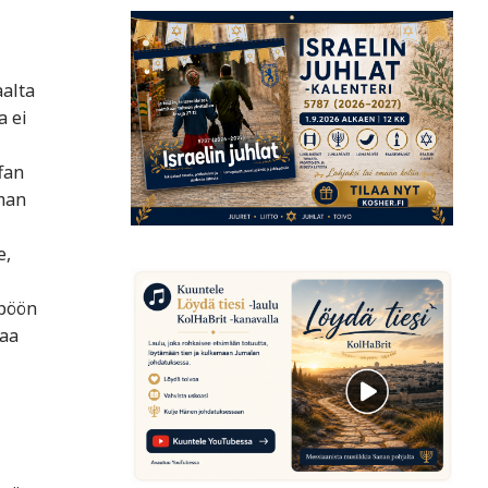
aalta
a ei
fan
eman
e,
mpöön
taa