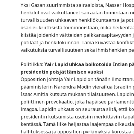
Yksi Gazan suurimmista sairaaloista, Nasser Hospi
henkilöt ovat vaikuttaneet sairaalan toimintaan n
turvallisuuden uhkaavan henkilökuntaansa ja po
osan ei-kriittisistä toiminnoistaan, mikä heikentä
kiistää joidenkin väitteiden paikkansapitävyyden j
potilaat ja henkilökunnan. Tämä kuvastaa konflik
vaikutuksia turvallisuuteen sekä ihmishenkien pe
Politiikka:
Yair Lapid uhkaa boikotoida Intian 
presidentin poisjättämisen vuoksi
Opposition johtaja Yair Lapid on tänään ilmoittan
pääministerin Narendra Modin vierailua Israelin 
Isaac Amitia kutsuta mukaan tilaisuuteen. Lapid
poliittinen provokaatio, joka häpäisee parlamentti
imagoa. Lapidin uhkaus on seurausta siitä, että k
presidentin kutsumista useisiin merkittäviin tapah
kentässä. Tämä liike heijastaa laajempaa oikeusla
hallituksessa ja opposition pyrkimyksiä korostaa