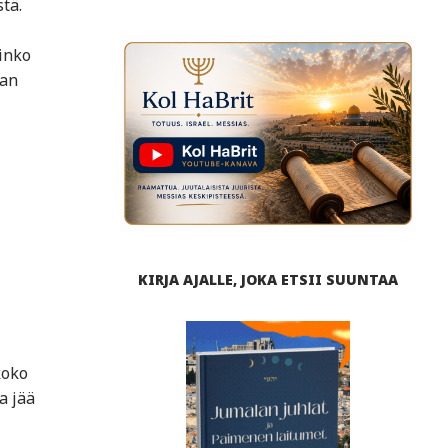
tä.
inko
man
KIRJA AJALLE, JOKA ETSII SUUNTAA
koko
a jää