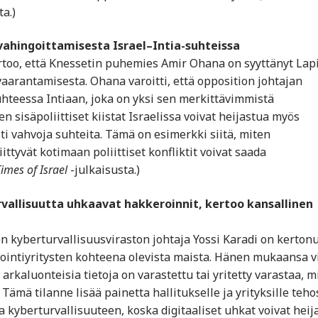
a.)
vahingoittamisesta Israel–Intia-suhteissa
too, että Knessetin puhemies Amir Ohana on syyttänyt Lap
vaarantamisesta. Ohana varoitti, että opposition johtajan
uhteessa Intiaan, joka on yksi sen merkittävimmistä
 sisäpoliittiset kiistat Israelissa voivat heijastua myös
sti vahvoja suhteita. Tämä on esimerkki siitä, miten
ittyvät kotimaan poliittiset konfliktit voivat saada
imes of Israel
-julkaisusta.)
rvallisuutta uhkaavat hakkeroinnit, kertoo kansallinen
en kyberturvallisuusviraston johtaja Yossi Karadi on kerton
intiyritysten kohteena olevista maista. Hänen mukaansa v
 arkaluonteisia tietoja on varastettu tai yritetty varastaa, m
 Tämä tilanne lisää painetta hallitukselle ja yrityksille teho
a kyberturvallisuuteen, koska digitaaliset uhkat voivat heij