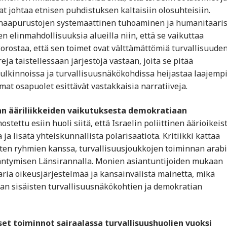
at johtaa etnisen puhdistuksen kaltaisiin olosuhteisiin.
 naapurustojen systemaattinen tuhoaminen ja humanitaari
 elinmahdollisuuksia alueilla niin, että se vaikuttaa
orostaa, että sen toimet ovat välttämättömiä turvallisuude
eja taistellessaan järjestöjä vastaan, joita se pitää
tulkinnoissa ja turvallisuusnäkökohdissa heijastaa laajemp
mat osapuolet esittävät vastakkaisia narratiiveja.
kan ääriliikkeiden vaikutuksesta demokratiaan
tettu esiin huoli siitä, että Israelin poliittinen äärioikeis
a lisätä yhteiskunnallista polarisaatiota. Kritiikki kattaa
sten ryhmien kanssa, turvallisuusjoukkojen toiminnan arabi
isääntymisen Länsirannalla. Monien asiantuntijoiden mukaan
aria oikeusjärjestelmää ja kansainvälistä mainetta, mikä
uvan sisäisten turvallisuusnäkökohtien ja demokratian
set toiminnot sairaalassa turvallisuushuolien vuoksi