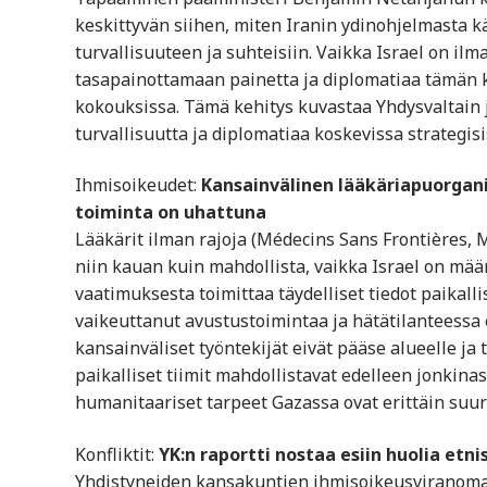
keskittyvän siihen, miten Iranin ydinohjelmasta k
turvallisuuteen ja suhteisiin. Vaikka Israel on ilm
tasapainottamaan painetta ja diplomatiaa tämän 
kokouksissa. Tämä kehitys kuvastaa Yhdysvaltain ja
turvallisuutta ja diplomatiaa koskevissa strategisi
Ihmisoikeudet:
Kansainvälinen lääkäriapuorgani
toiminta on uhattuna
Lääkärit ilman rajoja (Médecins Sans Frontières,
niin kauan kuin mahdollista, vaikka Israel on mää
vaatimuksesta toimittaa täydelliset tiedot paika
vaikeuttanut avustustoimintaa ja hätätilanteessa e
kansainväliset työntekijät eivät pääse alueelle ja 
paikalliset tiimit mahdollistavat edelleen jonkin
humanitaariset tarpeet Gazassa ovat erittäin suure
Konfliktit:
YK:n raportti nostaa esiin huolia etn
Yhdistyneiden kansakuntien ihmisoikeusviranomaine