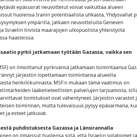
äytävät epäsuorat neuvottelut voivat vaikuttaa alueen
aissut huolensa Iranin potentiaalista uhkasta, Yhdysvallat p
kysymyksen ympärillä, jatkaen neuvotteluita Geneven
 Israelin tiivistä maarajojen ulkopuolista yhteistyötä
ssa haasteissa.
saatio pyrkii jatkamaan työtään Gazassa, vaikka sen
 MSF) on ilmoittanut pyrkivänsä jatkamaan toimintaansa Ga
rännyt järjestön lopettamaan toimintansa alueella
llisesta henkilökunnasta. MSF:n mukaan tämä vaatimus on
lintärkeiden lääketieteellisten palvelujen tarjoamista, sill
tarvittavat toimitukset ovat vähentyneet. Järjestön varastot 
asteisen toiminnan, mutta tulevaisuus pysyy epävarmana, ku
t ja esteet jatkuvat.
isestä puhdistuksesta Gazassa ja Länsirannalla
n on ilmaissut huolensa siitä, että Israelin sotatoimet j