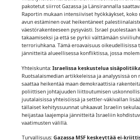
pakotetut siirrot Gazassa ja Länsirannalla saattav
Raportin mukaan intensiiviset hyökkäykset, koko
avun estäminen ovat heikentäneet palestiinalaisten
väestörakenteeseen pysyvästi. Israel puolestaan k
takaamiseksi ja että se pyrkii välttämään siviiliuhr
terroriuhkana. Tämä eroavaisuus oikeudellisissa 
jännitteitä alueellisessa konfliktissa, jossa molem
Yhteiskunta:
Israelissa keskustelua sisäpolitii
Ruotsalaismedian artikkeleissa ja analyysissä on nos
saattaa heikentää maan demokraattisia rakenteita j
poliittisen johtajuuden liittoutumisen uskonnolli
juutalaisissa yhteisöissä ja settler-väkivallan l
tällaiset kehityssuunnat uhkaavat Israelin sekula
heijastaa laajempia jännitteitä Israeliin kohdist
vaatimusten välillä.
Turvallisuus:
Gazassa MSF keskeyttää ei-kriitti