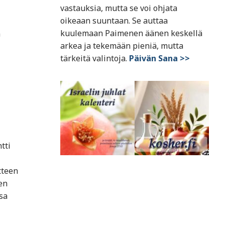
vastauksia, mutta se voi ohjata
oikeaan suuntaan. Se auttaa
kuulemaan Paimenen äänen keskellä
n
arkea ja tekemään pieniä, mutta
tärkeitä valintoja.
Päivän Sana >>
tti
tteen
en
sa