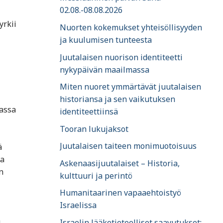
02.08.-08.08.2026
yrkii
Nuorten kokemukset yhteisöllisyyden
ja kuulumisen tunteesta
Juutalaisen nuorison identiteetti
nykypäivän maailmassa
Miten nuoret ymmärtävät juutalaisen
historiansa ja sen vaikutuksen
zassa
identiteettiinsä
Tooran lukujaksot
Juutalaisen taiteen monimuotoisuus
ä
ja
Askenaasijuutalaiset – Historia,
n
kulttuuri ja perintö
Humanitaarinen vapaaehtoistyö
Israelissa
a
Israelin lääketieteelliset saavutukset: