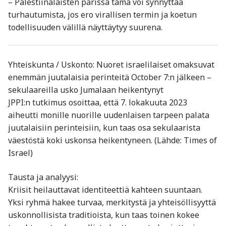
– Palestiinalaisten parissa tämä voi synnyttää
turhautumista, jos ero virallisen termin ja koetun
todellisuuden välillä näyttäytyy suurena.
Yhteiskunta / Uskonto: Nuoret israelilaiset omaksuvat
enemmän juutalaisia perinteitä October 7:n jälkeen –
sekulaareilla usko Jumalaan heikentynyt
JPPI:n tutkimus osoittaa, että 7. lokakuuta 2023
aiheutti monille nuorille uudenlaisen tarpeen palata
juutalaisiin perinteisiin, kun taas osa sekulaarista
väestöstä koki uskonsa heikentyneen. (Lähde: Times of
Israel)
Tausta ja analyysi:
Kriisit heilauttavat identiteettiä kahteen suuntaan.
Yksi ryhmä hakee turvaa, merkitystä ja yhteisöllisyyttä
uskonnollisista traditioista, kun taas toinen kokee