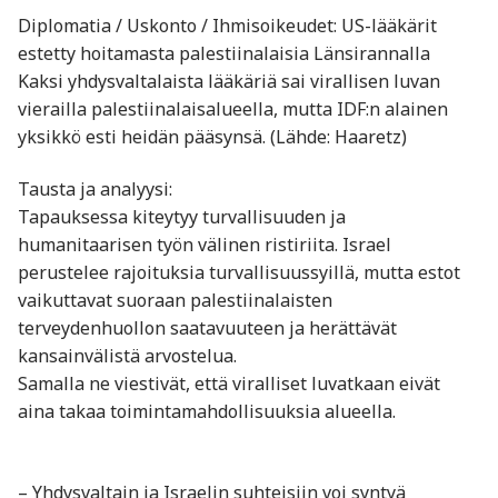
Diplomatia / Uskonto / Ihmisoikeudet: US-lääkärit
estetty hoitamasta palestiinalaisia Länsirannalla
Kaksi yhdysvaltalaista lääkäriä sai virallisen luvan
vierailla palestiinalaisalueella, mutta IDF:n alainen
yksikkö esti heidän pääsynsä. (Lähde: Haaretz)
Tausta ja analyysi:
Tapauksessa kiteytyy turvallisuuden ja
humanitaarisen työn välinen ristiriita. Israel
perustelee rajoituksia turvallisuussyillä, mutta estot
vaikuttavat suoraan palestiinalaisten
terveydenhuollon saatavuuteen ja herättävät
kansainvälistä arvostelua.
Samalla ne viestivät, että viralliset luvatkaan eivät
aina takaa toimintamahdollisuuksia alueella.
– Yhdysvaltain ja Israelin suhteisiin voi syntyä