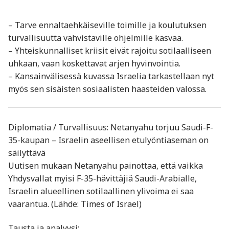
– Tarve ennaltaehkäiseville toimille ja koulutuksen
turvallisuutta vahvistaville ohjelmille kasvaa.
– Yhteiskunnalliset kriisit eivät rajoitu sotilaalliseen
uhkaan, vaan koskettavat arjen hyvinvointia.
– Kansainvälisessä kuvassa Israelia tarkastellaan nyt
myös sen sisäisten sosiaalisten haasteiden valossa.
Diplomatia / Turvallisuus: Netanyahu torjuu Saudi-F-
35-kaupan – Israelin aseellisen etulyöntiaseman on
säilyttävä
Uutisen mukaan Netanyahu painottaa, että vaikka
Yhdysvallat myisi F-35-hävittäjiä Saudi-Arabialle,
Israelin alueellinen sotilaallinen ylivoima ei saa
vaarantua. (Lähde: Times of Israel)
Tausta ja analyysi: