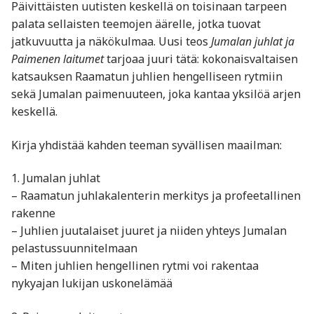
Päivittäisten uutisten keskellä on toisinaan tarpeen
palata sellaisten teemojen äärelle, jotka tuovat
jatkuvuutta ja näkökulmaa. Uusi teos
Jumalan juhlat ja
Paimenen laitumet
tarjoaa juuri tätä: kokonaisvaltaisen
katsauksen Raamatun juhlien hengelliseen rytmiin
sekä Jumalan paimenuuteen, joka kantaa yksilöä arjen
keskellä.
Kirja yhdistää kahden teeman syvällisen maailman:
1. Jumalan juhlat
– Raamatun juhlakalenterin merkitys ja profeetallinen
rakenne
– Juhlien juutalaiset juuret ja niiden yhteys Jumalan
pelastussuunnitelmaan
– Miten juhlien hengellinen rytmi voi rakentaa
nykyajan lukijan uskonelämää