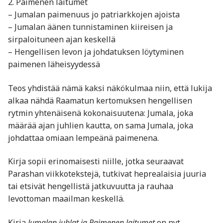
2. Paimenen laitumet
– Jumalan paimenuus jo patriarkkojen ajoista
– Jumalan äänen tunnistaminen kiireisen ja
sirpaloituneen ajan keskellä
– Hengellisen levon ja johdatuksen löytyminen
paimenen läheisyydessä
Teos yhdistää nämä kaksi näkökulmaa niin, että lukija
alkaa nähdä Raamatun kertomuksen hengellisen
rytmin yhtenäisenä kokonaisuutena: Jumala, joka
määrää ajan juhlien kautta, on sama Jumala, joka
johdattaa omiaan lempeänä paimenena.
Kirja sopii erinomaisesti niille, jotka seuraavat
Parashan viikkotekstejä, tutkivat heprealaisia juuria
tai etsivät hengellistä jatkuvuutta ja rauhaa
levottoman maailman keskellä.
Kirja
Jumalan juhlat ja Paimenen laitumet
on nyt