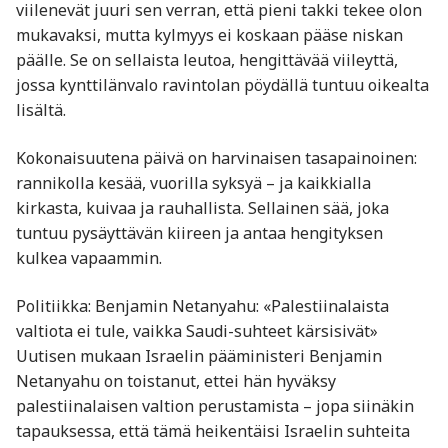
viilenevät juuri sen verran, että pieni takki tekee olon
mukavaksi, mutta kylmyys ei koskaan pääse niskan
päälle. Se on sellaista leutoa, hengittävää viileyttä,
jossa kynttilänvalo ravintolan pöydällä tuntuu oikealta
lisältä.
Kokonaisuutena päivä on harvinaisen tasapainoinen:
rannikolla kesää, vuorilla syksyä – ja kaikkialla
kirkasta, kuivaa ja rauhallista. Sellainen sää, joka
tuntuu pysäyttävän kiireen ja antaa hengityksen
kulkea vapaammin.
Politiikka: Benjamin Netanyahu: «Palestiinalaista
valtiota ei tule, vaikka Saudi-suhteet kärsisivät»
Uutisen mukaan Israelin pääministeri Benjamin
Netanyahu on toistanut, ettei hän hyväksy
palestiinalaisen valtion perustamista – jopa siinäkin
tapauksessa, että tämä heikentäisi Israelin suhteita