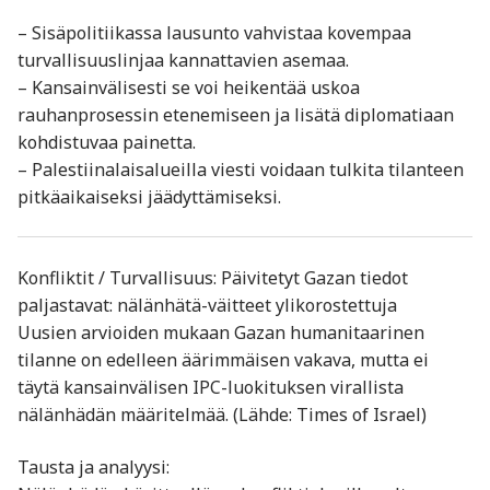
– Sisäpolitiikassa lausunto vahvistaa kovempaa
turvallisuuslinjaa kannattavien asemaa.
– Kansainvälisesti se voi heikentää uskoa
rauhanprosessin etenemiseen ja lisätä diplomatiaan
kohdistuvaa painetta.
– Palestiinalaisalueilla viesti voidaan tulkita tilanteen
pitkäaikaiseksi jäädyttämiseksi.
Konfliktit / Turvallisuus: Päivitetyt Gazan tiedot
paljastavat: nälänhätä-väitteet ylikorostettuja
Uusien arvioiden mukaan Gazan humanitaarinen
tilanne on edelleen äärimmäisen vakava, mutta ei
täytä kansainvälisen IPC-luokituksen virallista
nälänhädän määritelmää. (Lähde: Times of Israel)
Tausta ja analyysi: