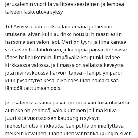
Jerusalemin vuorilla vallitsee seesteinen ja lempeä
talveen laskeutuva syksy.
Tel Avivissa aamu alkaa lämpimänä ja hieman
utuisena, aivan kuin aurinko nousisi hitaasti esiin
harsomaisen valon läpi. Meri on tyyni ja ilma kantaa
suolaisen tuulahduksen, joka lupaa päivän kohoavan
lähes hellelukemiin. Iltapäivällä kaupunki kylpee
kirkkaassa valossa, ja ilmassa on sellaista keveyttä,
jota marraskuussa harvoin tapaa – lämpö ympäröi
kuin pysähtynyt kesä, eikä edes illan hämärä saa
lämpöä taittumaan pois.
Jerusalemissa sama päivä tuntuu aivan toisenlaiselta:
aurinko on pehmeä, valo kultainen ja ilma kuiva –
juuri sitä vuoristoisen kaupungin syksyn
hienostunutta kirkkautta. Lämpötila on miellyttävä,
melkein keväinen. Illan tullen vanhankaupungin kivet