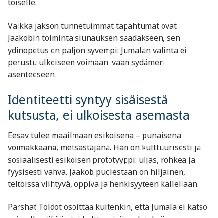
toiselle.
Vaikka jakson tunnetuimmat tapahtumat ovat
Jaakobin toiminta siunauksen saadakseen, sen
ydinopetus on paljon syvempi: Jumalan valinta ei
perustu ulkoiseen voimaan, vaan sydämen
asenteeseen.
Identiteetti syntyy sisäisestä
kutsusta, ei ulkoisesta asemasta
Eesav tulee maailmaan esikoisena – punaisena,
voimakkaana, metsästäjänä. Hän on kulttuurisesti ja
sosiaalisesti esikoisen prototyyppi: uljas, rohkea ja
fyysisesti vahva. Jaakob puolestaan on hiljainen,
teltoissa viihtyvä, oppiva ja henkisyyteen kallellaan.
Parshat Toldot osoittaa kuitenkin, että Jumala ei katso