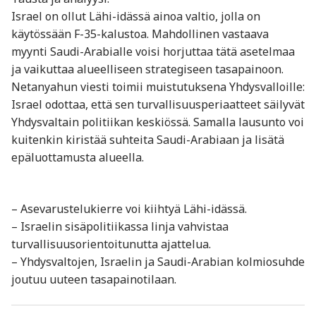
Israel on ollut Lähi-idässä ainoa valtio, jolla on
käytössään F-35-kalustoa. Mahdollinen vastaava
myynti Saudi-Arabialle voisi horjuttaa tätä asetelmaa
ja vaikuttaa alueelliseen strategiseen tasapainoon.
Netanyahun viesti toimii muistutuksena Yhdysvalloille:
Israel odottaa, että sen turvallisuusperiaatteet säilyvät
Yhdysvaltain politiikan keskiössä. Samalla lausunto voi
kuitenkin kiristää suhteita Saudi-Arabiaan ja lisätä
epäluottamusta alueella.
– Asevarustelukierre voi kiihtyä Lähi-idässä.
– Israelin sisäpolitiikassa linja vahvistaa
turvallisuusorientoitunutta ajattelua.
– Yhdysvaltojen, Israelin ja Saudi-Arabian kolmiosuhde
joutuu uuteen tasapainotilaan.