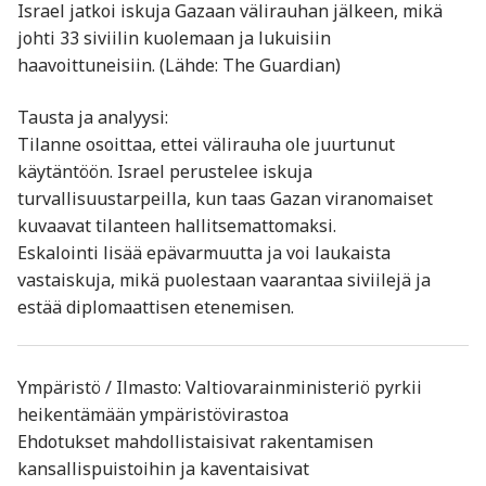
Israel jatkoi iskuja Gazaan välirauhan jälkeen, mikä
johti 33 siviilin kuolemaan ja lukuisiin
haavoittuneisiin. (Lähde: The Guardian)
Tausta ja analyysi:
Tilanne osoittaa, ettei välirauha ole juurtunut
käytäntöön. Israel perustelee iskuja
turvallisuustarpeilla, kun taas Gazan viranomaiset
kuvaavat tilanteen hallitsemattomaksi.
Eskalointi lisää epävarmuutta ja voi laukaista
vastaiskuja, mikä puolestaan vaarantaa siviilejä ja
estää diplomaattisen etenemisen.
Ympäristö / Ilmasto: Valtiovarainministeriö pyrkii
heikentämään ympäristövirastoa
Ehdotukset mahdollistaisivat rakentamisen
kansallispuistoihin ja kaventaisivat