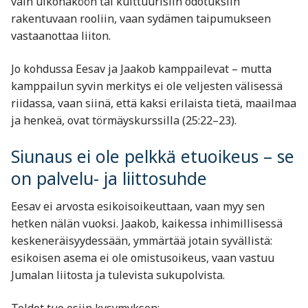
vain ulkonäköön tai kulttuurisiin odotuksiin
rakentuvaan rooliin, vaan sydämen taipumukseen
vastaanottaa liiton.
Jo kohdussa Eesav ja Jaakob kamppailevat – mutta
kamppailun syvin merkitys ei ole veljesten välisessä
riidassa, vaan siinä, että kaksi erilaista tietä, maailmaa
ja henkeä, ovat törmäyskurssilla (25:22–23).
Siunaus ei ole pelkkä etuoikeus – se
on palvelu- ja liittosuhde
Eesav ei arvosta esikoisoikeuttaan, vaan myy sen
hetken nälän vuoksi. Jaakob, kaikessa inhimillisessä
keskeneräisyydessään, ymmärtää jotain syvällistä:
esikoisen asema ei ole omistusoikeus, vaan vastuu
Jumalan liitosta ja tulevista sukupolvista.
Toldot tuo esiin kysymyksen: