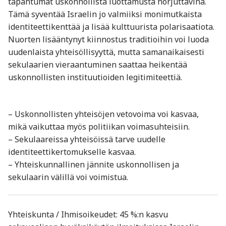
tapahtumat uskonnollista luottamusta horjuttavina.
Tämä syventää Israelin jo valmiiksi monimutkaista
identiteettikenttää ja lisää kulttuurista polarisaatiota.
Nuorten lisääntynyt kiinnostus traditioihin voi luoda
uudenlaista yhteisöllisyyttä, mutta samanaikaisesti
sekulaarien vieraantuminen saattaa heikentää
uskonnollisten instituutioiden legitimiteettiä.
– Uskonnollisten yhteisöjen vetovoima voi kasvaa,
mikä vaikuttaa myös politiikan voimasuhteisiin.
– Sekulaareissa yhteisöissä tarve uudelle
identiteettikertomukselle kasvaa.
– Yhteiskunnallinen jännite uskonnollisen ja
sekulaarin välillä voi voimistua.
Yhteiskunta / Ihmisoikeudet: 45 %:n kasvu