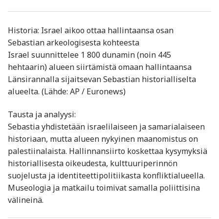
Historia: Israel aikoo ottaa hallintaansa osan
Sebastian arkeologisesta kohteesta
Israel suunnittelee 1 800 dunamin (noin 445
hehtaarin) alueen siirtämistä omaan hallintaansa
Länsirannalla sijaitsevan Sebastian historialliselta
alueelta. (Lähde: AP / Euronews)
Tausta ja analyysi:
Sebastia yhdistetään israelilaiseen ja samarialaiseen
historiaan, mutta alueen nykyinen maanomistus on
palestiinalaista. Hallinnansiirto koskettaa kysymyksiä
historiallisesta oikeudesta, kulttuuriperinnön
suojelusta ja identiteettipolitiikasta konfliktialueella.
Museologia ja matkailu toimivat samalla poliittisina
välineinä.