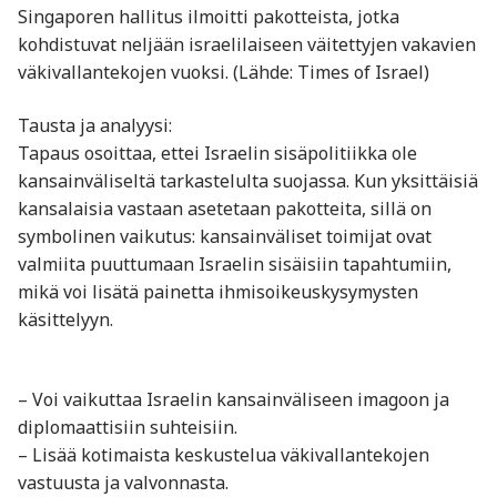
Singaporen hallitus ilmoitti pakotteista, jotka
kohdistuvat neljään israelilaiseen väitettyjen vakavien
väkivallantekojen vuoksi. (Lähde: Times of Israel)
Tausta ja analyysi:
Tapaus osoittaa, ettei Israelin sisäpolitiikka ole
kansainväliseltä tarkastelulta suojassa. Kun yksittäisiä
kansalaisia vastaan asetetaan pakotteita, sillä on
symbolinen vaikutus: kansainväliset toimijat ovat
valmiita puuttumaan Israelin sisäisiin tapahtumiin,
mikä voi lisätä painetta ihmisoikeuskysymysten
käsittelyyn.
– Voi vaikuttaa Israelin kansainväliseen imagoon ja
diplomaattisiin suhteisiin.
– Lisää kotimaista keskustelua väkivallantekojen
vastuusta ja valvonnasta.