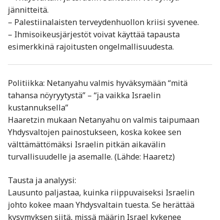
jännitteitä.
– Palestiinalaisten terveydenhuollon kriisi syvenee.
– Ihmisoikeusjärjestöt voivat käyttää tapausta
esimerkkinä rajoitusten ongelmallisuudesta.
Politiikka: Netanyahu valmis hyväksymään “mitä
tahansa nöyryytystä” – “ja vaikka Israelin
kustannuksella”
Haaretzin mukaan Netanyahu on valmis taipumaan
Yhdysvaltojen painostukseen, koska kokee sen
välttämättömäksi Israelin pitkän aikavälin
turvallisuudelle ja asemalle. (Lähde: Haaretz)
Tausta ja analyysi:
Lausunto paljastaa, kuinka riippuvaiseksi Israelin
johto kokee maan Yhdysvaltain tuesta. Se herättää
kysymyksen siitä, missä määrin Israel kykenee