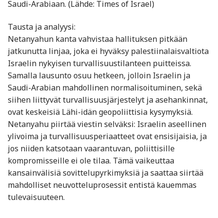
Saudi-Arabiaan. (Lähde: Times of Israel)
Tausta ja analyysi:
Netanyahun kanta vahvistaa hallituksen pitkään
jatkunutta linjaa, joka ei hyväksy palestiinalaisvaltiota
Israelin nykyisen turvallisuustilanteen puitteissa.
Samalla lausunto osuu hetkeen, jolloin Israelin ja
Saudi-Arabian mahdollinen normalisoituminen, sekä
siihen liittyvät turvallisuusjärjestelyt ja asehankinnat,
ovat keskeisiä Lähi-idän geopoliittisia kysymyksiä.
Netanyahu piirtää viestin selväksi: Israelin aseellinen
ylivoima ja turvallisuusperiaatteet ovat ensisijaisia, ja
jos niiden katsotaan vaarantuvan, poliittisille
kompromisseille ei ole tilaa. Tämä vaikeuttaa
kansainvälisiä sovittelupyrkimyksiä ja saattaa siirtää
mahdolliset neuvotteluprosessit entistä kauemmas
tulevaisuuteen.