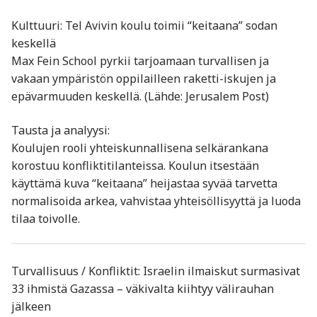
Kulttuuri: Tel Avivin koulu toimii “keitaana” sodan
keskellä
Max Fein School pyrkii tarjoamaan turvallisen ja
vakaan ympäristön oppilailleen raketti-iskujen ja
epävarmuuden keskellä. (Lähde: Jerusalem Post)
Tausta ja analyysi:
Koulujen rooli yhteiskunnallisena selkärankana
korostuu konfliktitilanteissa. Koulun itsestään
käyttämä kuva “keitaana” heijastaa syvää tarvetta
normalisoida arkea, vahvistaa yhteisöllisyyttä ja luoda
tilaa toivolle.
Turvallisuus / Konfliktit: Israelin ilmaiskut surmasivat
33 ihmistä Gazassa – väkivalta kiihtyy välirauhan
jälkeen