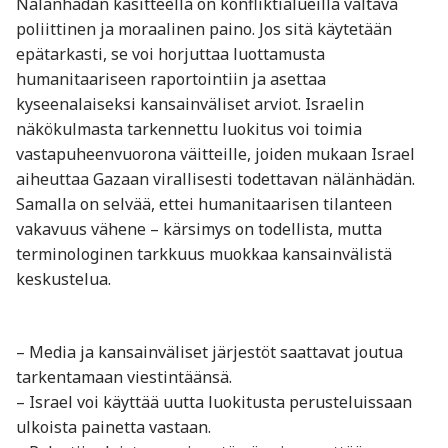
Nälänhädän käsitteellä on konfliktialueilla valtava
poliittinen ja moraalinen paino. Jos sitä käytetään
epätarkasti, se voi horjuttaa luottamusta
humanitaariseen raportointiin ja asettaa
kyseenalaiseksi kansainväliset arviot. Israelin
näkökulmasta tarkennettu luokitus voi toimia
vastapuheenvuorona väitteille, joiden mukaan Israel
aiheuttaa Gazaan virallisesti todettavan nälänhädän.
Samalla on selvää, ettei humanitaarisen tilanteen
vakavuus vähene – kärsimys on todellista, mutta
terminologinen tarkkuus muokkaa kansainvälistä
keskustelua.
– Media ja kansainväliset järjestöt saattavat joutua
tarkentamaan viestintäänsä.
– Israel voi käyttää uutta luokitusta perusteluissaan
ulkoista painetta vastaan.