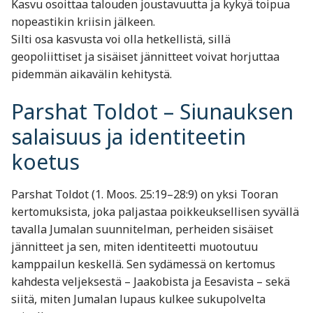
Kasvu osoittaa talouden joustavuutta ja kykyä toipua
nopeastikin kriisin jälkeen.
Silti osa kasvusta voi olla hetkellistä, sillä
geopoliittiset ja sisäiset jännitteet voivat horjuttaa
pidemmän aikavälin kehitystä.
Parshat Toldot – Siunauksen
salaisuus ja identiteetin
koetus
Parshat Toldot (1. Moos. 25:19–28:9) on yksi Tooran
kertomuksista, joka paljastaa poikkeuksellisen syvällä
tavalla Jumalan suunnitelman, perheiden sisäiset
jännitteet ja sen, miten identiteetti muotoutuu
kamppailun keskellä. Sen sydämessä on kertomus
kahdesta veljeksestä – Jaakobista ja Eesavista – sekä
siitä, miten Jumalan lupaus kulkee sukupolvelta