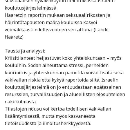
seksuaalisen hyväksikäytön ilmoituksissa Israelin
koulutusjärjestelmässä
Haaretzin raportin mukaan seksuaalirikosten ja
häirintätapausten määrä kouluissa kasvoi
voimakkaasti edellisvuoteen verrattuna. (Lähde:
Haaretz)
Tausta ja analyysi:
Kriisitilanteet heijastuvat koko yhteiskuntaan – myös
kouluihin. Sodan aiheuttama stressi, perheiden
kuormitus ja yhteiskunnan painetila voivat lisätä sekä
väkivallan riskiä että kykyä raportoida siitä. Israelin
koulutusjärjestelmä on jo entuudestaan epätasainen
resurssien, turvallisuuden ja alueellisten olosuhteiden
näkökulmasta.
Tilastojen nousu voi kertoa todellisen väkivallan
lisääntymisestä, mutta myös kasvaneesta
tietoisuudesta ja ilmoitusherkkyydestä.