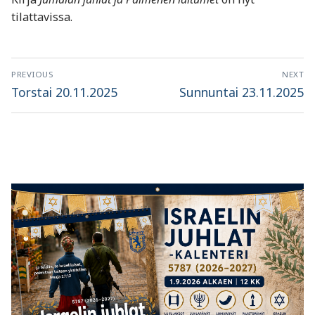
tilattavissa.
Artikkelien
PREVIOUS
NEXT
selaus
Previous
Next
Torstai 20.11.2025
Sunnuntai 23.11.2025
post:
post: