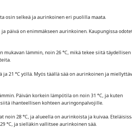
ta osin selkeä ja aurinkoinen eri puolilla maata.
lä, ja päivä on enimmäkseen aurinkoinen. Kaupungissa odote
on mukavan lämmin, noin 26 °C, mikä tekee siitä täydellisen
eita.
 ja 21 °C yöllä. Myös täällä sää on aurinkoinen ja miellyttä
 lämmin. Päivän korkein lämpötila on noin 31 °C, ja kuten
 siitä ihanteellisen kohteen auringonpalvojille.
t noin 28 °C, ja alueella on aurinkoista ja kuivaa. Eteläisiss
9 °C, ja sielläkin vallitsee aurinkoinen sää.