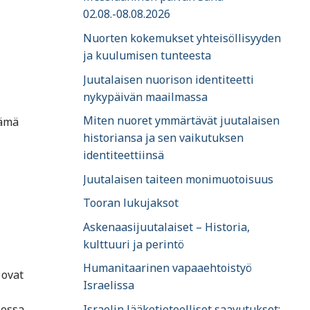
02.08.-08.08.2026
Nuorten kokemukset yhteisöllisyyden
ja kuulumisen tunteesta
Juutalaisen nuorison identiteetti
nykypäivän maailmassa
Miten nuoret ymmärtävät juutalaisen
Tämä
historiansa ja sen vaikutuksen
identiteettiinsä
Juutalaisen taiteen monimuotoisuus
Tooran lukujaksot
Askenaasijuutalaiset – Historia,
kulttuuri ja perintö
Humanitaarinen vapaaehtoistyö
 ovat
Israelissa
sessa
Israelin lääketieteelliset saavutukset: