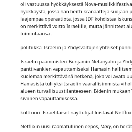
oli vastuussa hyökkäyksestä Nova-musiikkifestivaa
hyökkäystä, jossa hän heitti kranaatteja suojaan
laajempaa operaatiota, jossa IDF kohdistaa iskuns
on merkittävä voitto Israelille, mutta jännitteet a
toimintaansa​ ​.
politiikka: Israelin ja Yhdysvaltojen yhteiset pon
Israelin pääministeri Benjamin Netanyahu ja Yhdys
panttivankien vapauttamiseksi Hamasin hallitsem
kuolemaa merkittävänä hetkenä, joka voi avata uu
Hamasista tuli yksi Israelin vaarallisimmista viho
alueen turvallisuustilanteeseen. Bidenin mukaan Yh
siviilien vapauttamisessa​.
kulttuuri: Israelilaiset näyttelijät loistavat Netf
Netflixin uusi raamatullinen eepos,
Mary
, on herä