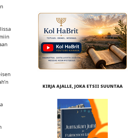
än
lissa
miin
kaan
eisen
ah’n
KIRJA AJALLE, JOKA ETSII SUUNTAA
sa
n