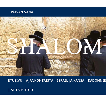
Hyppää
PÄIVÄN SANA
sisältöön
ETUSIVU
| AJANKOHTAISTA
| ISRAEL JA KANSA
| KADONNEE
| SE TAPAHTUU