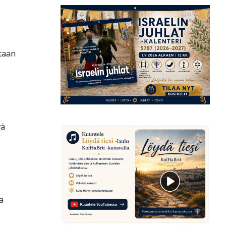
taan
vä
ä