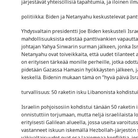
järjestävät yhteisöllisiä tapahtumia, ja iloinen ilm
politiikka: Biden ja Netanyahu keskustelevat pan
Yhdysvaltain presidentti Joe Biden keskusteli Is
mahdollisuuksista edistää panttivankien vapautta
johtajan Yahya Sinwarin surman jälkeen, jonka Isra
Netanyahu ovat toiveikkaita, että uudet tilantee
on erityisen tärkeää monille perheille, jotka odot
pidetään Gazassa Hamasin hyökkäysten jälkeen, j
keskellä. Bidenin mukaan tämä on ”hyvä päivä Israe
turvallisuus: 50 raketin isku Libanonista kohdistui
Israelin pohjoisosiin kohdistui tänään 50 raketin 
onnistuttiin torjumaan, mutta neljä israelilaista l
erityisesti Galilean alueella, jossa useita varoitu
vastanneet iskuun iskemällä Hezbollah-järjestön s
väkivaltaisuudet ovat osa laajempaa konfliktia, jo