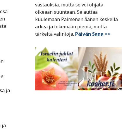
vastauksia, mutta se voi ohjata
 osa
oikeaan suuntaan. Se auttaa
nen
kuulemaan Paimenen äänen keskellä
sta
arkea ja tekemään pieniä, mutta
tärkeitä valintoja.
Päivän Sana >>
än
la
sa ja
 ja