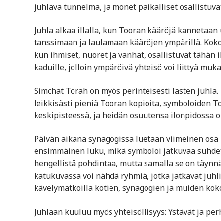
juhlava tunnelma, ja monet paikalliset osallistuvat
Juhla alkaa illalla, kun Tooran kääröjä kannetaan
tanssimaan ja laulamaan kääröjen ympärillä. Koko
kun ihmiset, nuoret ja vanhat, osallistuvat tähän 
kaduille, jolloin ympäröivä yhteisö voi liittyä muk
Simchat Torah on myös perinteisesti lasten juhla. 
leikkisästi pieniä Tooran kopioita, symboloiden To
keskipisteessä, ja heidän osuutensa ilonpidossa o
Päivän aikana synagogissa luetaan viimeinen osa 
ensimmäinen luku, mikä symboloi jatkuvaa suhdetta
hengellistä pohdintaa, mutta samalla se on täynnä i
katukuvassa voi nähdä ryhmiä, jotka jatkavat juhli
kävelymatkoilla kotien, synagogien ja muiden kok
Juhlaan kuuluu myös yhteisöllisyys: Ystävät ja per