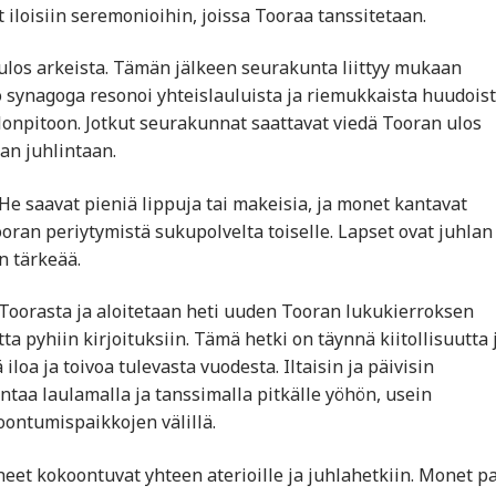
 iloisiin seremonioihin, joissa Tooraa tanssitetaan.
 ulos arkeista. Tämän jälkeen seurakunta liittyy mukaan
 synagoga resonoi yhteislauluista ja riemukkaista huudoist
ilonpitoon. Jotkut seurakunnat saattavat viedä Tooran ulos
aan juhlintaan.
He saavat pieniä lippuja tai makeisia, ja monet kantavat
oran periytymistä sukupolvelta toiselle. Lapset ovat juhlan
n tärkeää.
Toorasta ja aloitetaan heti uuden Tooran lukukierroksen
 pyhiin kirjoituksiin. Tämä hetki on täynnä kiitollisuutta 
loa ja toivoa tulevasta vuodesta. Iltaisin ja päivisin
ntaa laulamalla ja tanssimalla pitkälle yöhön, usein
oontumispaikkojen välillä.
heet kokoontuvat yhteen aterioille ja juhlahetkiin. Monet p