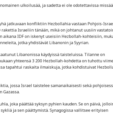
nomainen ulkoilusää, ja sadetta ei ole odotettavissa missä
yhä jatkuvaan konfliktiin Hezbollahia vastaan Pohjois-Israe
 rakettia Israeliin tänään, mikä on johtanut uusiin vastatoi
ien aikana IDF on iskenyt useisiin Hezbollah-kohteisiin, mu
nneleita, jotka yhdistävät Libanonin ja Syyrian.
n kaatunut Libanonissa käydyissä taisteluissa. Tilanne on
 mukaan yhteensä 3 200 Hezbollah-kohdetta on tuhottu viim
 tapahtui raskaita ilmaiskuja, jotka kohdistuivat Hezboll
ktia, jossa Israel taistelee samanaikaisesti sekä pohjoises
n Gazassa.
uhla, joka päättää syksyn pyhien kauden. Se on päivä, jolloi
sykliä ja sen päättymistä. Synagogissa vallitsee erityisen