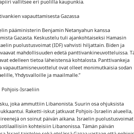
apiiri vallitsee eri puolilla kaupunkia.
ttivankien vapauttamisesta Gazassa
raelin pääministerin Benjamin Netanyahun kanssa
mista Gazasta. Keskustelu tuli ajankohtaiseksi Hamasin
elin puolustusvoimat (IDF) vahvisti hiljattain. Biden ja
t avaavat mahdollisuuden edetä panttivankineuvotteluissa. 
tavat edelleen tietoa läheistensä kohtalosta. Panttivankeja
a vapauttamisneuvottelut ovat olleet monimutkaisia sodan
lille, Yhdysvalloille ja maailmalle.”
 Pohjois-Israeliin
isku, joka ammuttiin Libanonista. Suurin osa ohjuksista
oukkaantui. Raketti-iskut jatkuvat Pohjois-Israelin alueella,
ssireenejä on soinut päivän aikana. Israelin puolustusvoimat
otilaallisiin kohteisiin Libanonissa. Tämän päivän
ssa Israel taistelee sekä etelässä Gazaa vastaan että pohjoi