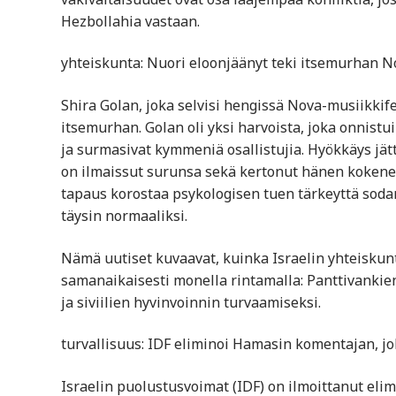
Hezbollahia vastaan.
yhteiskunta: Nuori eloonjäänyt teki itsemurhan N
Shira Golan, joka selvisi hengissä Nova-musiikkife
itsemurhan. Golan oli yksi harvoista, joka onnistu
ja surmasivat kymmeniä osallistujia. Hyökkäys jätt
on ilmaissut surunsa sekä kertonut hänen kokene
tapaus korostaa psykologisen tuen tärkeyttä sodan
täysin normaaliksi.
Nämä uutiset kuvaavat, kuinka Israelin yhteiskunt
samanaikaisesti monella rintamalla: Panttivankien
ja siviilien hyvinvoinnin turvaamiseksi.
turvallisuus: IDF eliminoi Hamasin komentajan, jo
Israelin puolustusvoimat (IDF) on ilmoittanut 