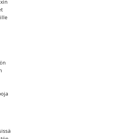
ixin
et
ille
tön
n
poja
sissä
stön