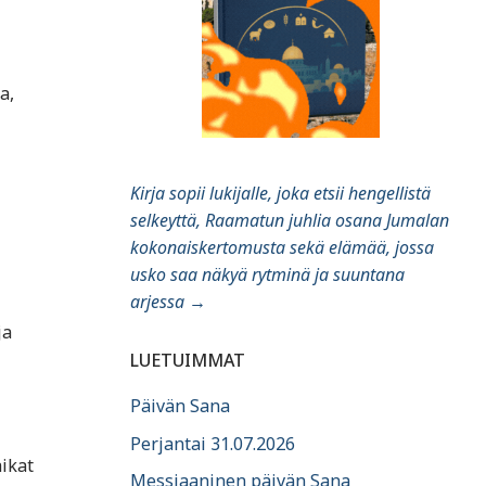
a,
Kirja sopii lukijalle, joka etsii hengellistä
selkeyttä, Raamatun juhlia osana Jumalan
kokonaiskertomusta sekä elämää, jossa
usko saa näkyä rytminä ja suuntana
arjessa
→
ja
LUETUIMMAT
Päivän Sana
Perjantai 31.07.2026
aikat
Messiaaninen päivän Sana