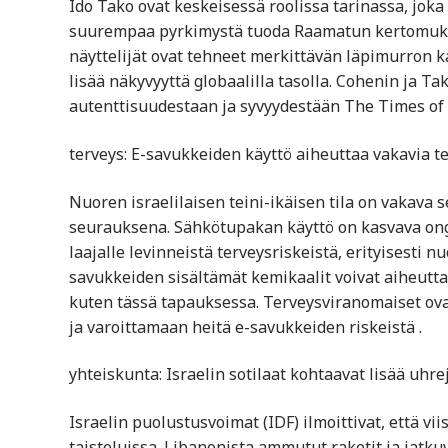
Ido Tako ovat keskeisessä roolissa tarinassa, joka
suurempaa pyrkimystä tuoda Raamatun kertomukset
näyttelijät ovat tehneet merkittävän läpimurron k
lisää näkyvyyttä globaalilla tasolla. Cohenin ja Tak
autenttisuudestaan ja syvyydestään​ The Times of 
terveys: E-savukkeiden käyttö aiheuttaa vakavia t
Nuoren israelilaisen teini-ikäisen tila on vakava 
seurauksena. Sähkötupakan käyttö on kasvava onge
laajalle levinneistä terveysriskeistä, erityisesti 
savukkeiden sisältämät kemikaalit voivat aiheutta
kuten tässä tapauksessa. Terveysviranomaiset ov
ja varoittamaan heitä e-savukkeiden riskeistä​ ​.
yhteiskunta: Israelin sotilaat kohtaavat lisää uhr
Israelin puolustusvoimat (IDF) ilmoittivat, että vi
taisteluissa. Libanonista ammutut raketit ja jatku