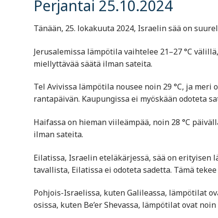
Perjantai 25.10.2024
Tänään, 25. lokakuuta 2024, Israelin sää on suurel
Jerusalemissa lämpötila vaihtelee 21–27 °C välil
miellyttävää säätä ilman sateita.
Tel Avivissa lämpötila nousee noin 29 °C, ja meri 
rantapäivän. Kaupungissa ei myöskään odoteta sat
Haifassa on hieman viileämpää, noin 28 °C päivällä
ilman sateita.
Eilatissa, Israelin eteläkärjessä, sää on erityisen
tavallista, Eilatissa ei odoteta sadetta. Tämä tekee
Pohjois-Israelissa, kuten Galileassa, lämpötilat ova
osissa, kuten Be’er Shevassa, lämpötilat ovat noin 2