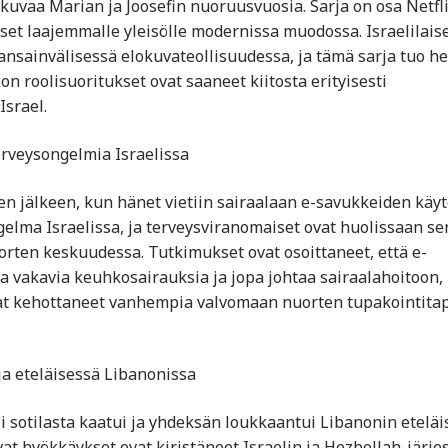
 kuvaa Marian ja Joosefin nuoruusvuosia. Sarja on osa Netfl
 laajemmalle yleisölle modernissa muodossa. Israelilais
ansainvälisessä elokuvateollisuudessa, ja tämä sarja tuo he
on roolisuoritukset ovat saaneet kiitosta erityisesti
Israel.
erveysongelmia Israelissa
sen jälkeen, kun hänet vietiin sairaalaan e-savukkeiden käy
lma Israelissa, ja terveysviranomaiset ovat huolissaan se
nuorten keskuudessa. Tutkimukset ovat osoittaneet, että e-
a vakavia keuhkosairauksia ja jopa johtaa sairaalahoitoon,
at kehottaneet vanhempia valvomaan nuorten tupakointita
eja eteläisessä Libanonissa
isi sotilasta kaatui ja yhdeksän loukkaantui Libanonin eteläi
vat hyökkäykset ovat kiristäneet Israelin ja Hezbollah-järje