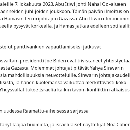
leille 7. lokakuuta 2023. Abu Itiwi johti Nahal Oz -alueen
 paenneiden juhlijoiden joukkoon. Tämän päivän ilmoitus on
a Hamasin terrorijohtajiin Gazassa. Abu Itiwin eliminoimi
lueella pysyvät korkealla, ja Hamas jatkaa edelleen sotilaalli
nistelut panttivankien vapauttamiseksi jatkuvat
valtain presidentti Joe Biden ovat tiivistäneet yhteistyötä
asta Gazasta. Molemmat johtajat pitävät Yahya Sinwarin
sia mahdollisuuksia neuvotteluille. Sinwarin johtajakaudel
llisista, ja hänen kuolemansa vaikuttaa merkittävästi koko
dysvallat tukee Israelia kaikin tavoin konfliktin ratkaisus
lixin uudessa Raamattu-aiheisessa sarjassa
ttänyt laajaa huomiota, ja israelilaiset näyttelijät Noa Cohen