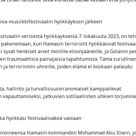
ova-musiikkifestivaalin hyökkäyksen jälkeen
stivaalin verisestä hyökkäyksestä 7. lokakuuta 2023, on teh
i pakenemaan, kun Hamasin terroristit hyökkäsivät festivaal
i syvät henkiset arvet monille eloonjääneille, ja Golanin pe
en traumaattisia painajaisia tapahtumista. Tämä surulline
 ja terrorismin uhreille, joiden elämä ei koskaan palaudu
a, hallinto ja turvallisuusviranomaiset kamppailevat
 vapauttamiseksi, jatkuvien sotilaallisten uhkien torjumis
ka hyökkäsi festivaaliväkeä vastaan
eliminoineensa Hamasin kommandon Mohammad Abu Itiwin, j