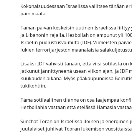
Kokonaisuudessaan Israelissa vallitsee tänään eri
päin maata​ ​ ​ ​.
Tämän päivän keskeisin uutinen Israelissa liittyy 
ja Libanonin rajalla. Hezbollah on ampunut yli 100
Israelin puolustusvoimilta (IDF). Viimeisten päiv
lukien terrorijärjestön maanalaisia salakuljetustu
Lisäksi IDF vahvisti tänään, että viisi sotilasta o
jatkunut jännittyneenä usean viikon ajan, ja IDF
kuukauden aikana. Myös pääkaupungissa Beirutissa
tukikohtiin.
Tämä sotilaallinen tilanne on osa laajempaa konfli
Hezbollahia vastaan että etelässä Hamasia vastaa
Simchat Torah on Israelissa iloinen ja energinen j
juutalaiset juhlivat Tooran lukemisen vuosittaista 